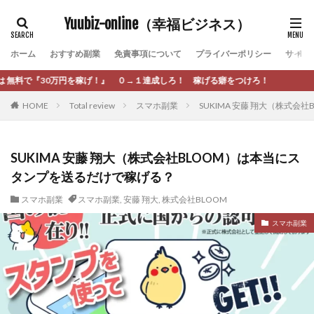
カテゴリー
Yuubiz-online（幸福ビジネス）
ホーム
おすすめ副業
免責事項について
プライバーポリシー
サイト
タグ
０→１達成しろ！ 稼げる癖をつけろ！
[公式]マネツク
松永千代
本田
杉本 裕介
HOME
Total review
スマホ副業
SUKIMA 安藤 翔大（株式
村上翔吾
村岡 大樹
村麻巴香
松尾健一郎
松尾豊
松岡峻亮
松崎リオナ
松木慎也
松澤英二
本当にあったうまい話
松野有希
SUKIMA 安藤 翔大（株式会社BLOOM）は本当にス
タンプを送るだけで稼げる？
柏木直人
栗原久美子
栗田真一
株式会社 door
株式会社 e-FLAGS
株式会社 FREDERIQS
スマホ副業
スマホ副業
,
安藤 翔大
,
株式会社BLOOM
株式会社 安藤企画
株式会社 業
株式会社１(イチ)
スマホ副業
株式会社8Bee
本橋へいすけ
木村大輔
株式会社Appacle
日給5万円可能なながら感覚の副収入アプリ
投資
投資家 亜依
攝津智洋
放置ISマネー(放置 is money)