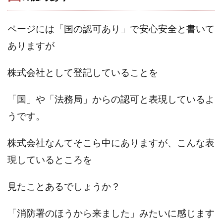
Robert.harry.Ōhno
ROKUYON(ロクヨン)
Rupex Limited
SCM運営事務局
SEVENシステム
ページには「国の認可あり」で安心安全と書いて
SHARE
UBI合同協会サポート
V-System
ありますが
NEW LIFE!(ニューライフ)
ギガマート株式会社
オプトインアフィリエイト
オプトインアフェリエイト
株式会社として登記していることを
おまかせAI運用
おむられいか
ガーディアン・トリニティ
カール鈴木
かずくん
「国」や「法務局」からの認可と表現しているよ
カマAGEインベストメンバーズ
かんたんスマホ副業
うです。
かんたん副業
キャッチtheディルハム
イルカ先生
キャリア(CARRIER)
キャリプロ(キャリアプログラム)
株式会社なんてそこら中にありますが、こんな表
キャリプロ運営事務局
きよとらいふ
現しているところを
グッドナビJOB
クニトミ
グランドマスターピースFX
グローバルプロジェクト
見たことあるでしょうか？
クロスリテイリング
クロスリテイリング株式会社
コーチング
エンジェル
イマドキの副業
「消防署のほうから来ました」みたいに感じます