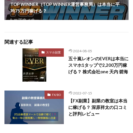
TOP WINNER（TOP WINNER運営事務局）は本当に平
均75万円稼げる？
関連する記事
2024-08-05
スマホ副業
五十嵐レオンのEVERは本当に
スマホ1タップで2,200万円稼
げる？ 株式会社one 天内 碧海
2022-07-15
FX/BO
【FX副業】副業の教室は本当
に稼げる？ 深原祥太の口コミ
と評判レビュー