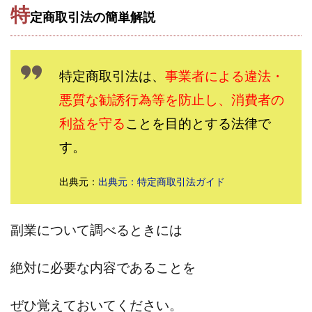
特
定商取引法の簡単解説
田中 拓哉
田中 旭
田中圭
田中康裕
田中武志
田中絵美
田島俊明
甲斐雅人
町田 信義
白川さやか
福林みずき
益井雅
特定商取引法は、
事業者による違法・
相川奈津妃
相川浩介
相葉はるか
真中 翔
悪質な勧誘行為等を防止し、消費者の
石井泰裕
石塚 憲史
石山 昌志
石川聡彦
確定申告
神威(KAMUI)
藤沢琴音
西勇輝
利益を守る
ことを目的とする法律で
王 義虎
高橋 秀明
革命毎日3万円!
須藤一寿
す。
風間けいご
馬場和義
駒形 哲治
高坂 隆
出典元：
出典元：特定商取引法ガイド
高柳 卓馬
高柳大輔
高橋 伸行
高橋 守美
高橋優作
長谷川博
高橋優里
高橋悟
高橋拓真
高橋良彰
高橋菜々美
髙野丈
副業について調べるときには
鬼塚尚仁
絶対に必要な内容であることを
魅惑のFXスキャルシステム「即金1億円ボタン」
黒澤真
黒田勉
齊藤大地
阿部 亮平
長谷川マコト
ぜひ覚えておいてください。
西崎 薫
金 佳史
西村和之
西森康二