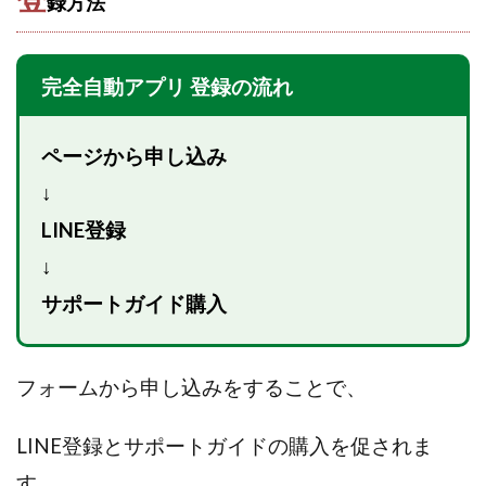
録方法
CASHｘCAPTURE運営事務局
ChatGPTセミナー
chokoっと
CIEL(シエル)
CM再生で100万円!
CONNECT(コネクト)
dagen
完全自動アプリ 登録の流れ
Dan.Inoue(ダン イノウエ)
Diary(ダイアリー)
BREAKER(ブレイカー)
DTH Co.
EA/Tool
ページから申し込み
EVER
Everyone(エブリワン)
↓
EXIT MONEY(イグジットマネー)
expand 副業紹介事務局
LINE登録
FANFARE(ファンファーレ)
fargo(ファーゴ)
↓
FCシステム
feppiness株式会社
サポートガイド購入
Finance Life(ファイナンスライフ)
BTC FIRE(ビットファイヤ)
BPOINT
folio Co. Ltd.
ADVANCE(アドバンス)
フォームから申し込みをすることで、
【公式】ストック(在宅10Minutes)
【公式】パンド・ラミ
@kiyo
LINE登録とサポートガイドの購入を促されま
000万～1億を誰でも目指せる!
000円をGET
す。