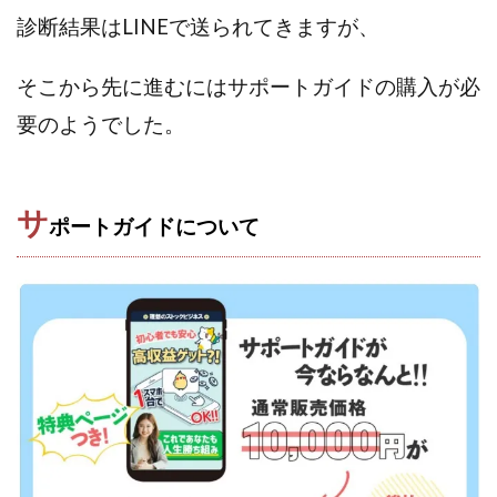
Lisa
Makoto Honda
LEMON(レモン)
診断結果はLINEで送られてきますが、
manerak
Mari(武島麻里)
MARKET(マーケット)
MASA
Master Piece運営事務局
そこから先に進むにはサポートガイドの購入が必
Masters Bank(マスターズバンク)
MAXIM(マクシム)
要のようでした。
METHOD30運営事務局
MGB COMPANY(エムジーピーカンパニー)
MIBC
サ
MIDAS(ミダス)
Life Lead運営事務局
Layla
ポートガイドについて
FREELANCE運営事務局
GRAND SLAM(グランドスラム)
FRONTIER(フロンティア)
FX
FX GO tap
FX King's TRUST
FX/BO
FXミリオネアタワー
FX鬼の手
GAFAシステム
GATE(ゲート)
GB株式会社
GOAL-B
GREAT JOY(グレートジョイ)
Kyouji Sayama
happy-style
Hisanori Teduka
HPR株式会社
HYBRID(ハイブリッド)
IHR
ITS合同会社
JOURNEY（ジャーニー）