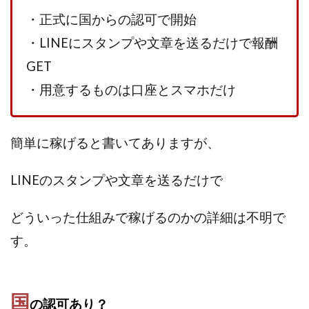
TEDASUKE
The Messiah(ザ・メシア)
・正式に
国からの認可で開始
THE SAVIOR(ザ・セイバー)
THE SHIP
・LINEにスタンプや文章を送るだけで報酬
THE TEAM(ザ チーム)
TIME BANK SYSTEM
TOP WINNER運営事務局
GET
trialwork365(トライアルワーク365)
trillion
・用意するものは口座とスマホだけ
trillion運営事務局
Ubiquitous solution
SIDE JOB REACH(サイドジョブリーチ)
Shinya
簡単に稼げると書いてありますが、
United Rich F＆B Limited
pm.T株式会社
NEW PRODUCE(ニュープロデュース)
LINEのスタンプや文章を送るだけで
NEW SHIFT(ニューシフト)
NFT
Ng Man Hin
NOBU
NOVA
OliveX
omezu
どういった仕組みで稼げるのかの詳細は不明で
Owners(次世代型エンジェル投資)
Parrish
PUZZLE
す。
SHIFT(シフト)
QUICK(クイック)
Re:Born(リボーン)
REGAIN(リゲイン)
REVERS(リバース)
RISE UP(ライズアップ)
国
の認可あり？