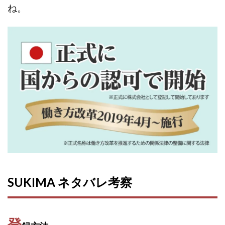
VICTOR(ビクター)
アークAI
VIP LIVE STERAM
ね
。
WILLIAM CULANDOG JOROLAN
Winners Life(ウィナーズライフ)
WINNING ACADEMY(ウイニングアカデミー)
Workings(ワーキング)
World Trader Co Ltd
Write UP
Yamashita Takuma
YSK
ZEXS運営事務局
アイランドセブン(I-LAND 7)
いいね!するだけ
アクシス合同会社
アダルトアフィリエイトクラブ(AAC)
アップライフ
アドネス株式会社
アフェリエイトは稼げない
アブダビ先生
アプリ
アプリで確認するだけ
アプリ生活
アモン
アラン・ソリマチ
SUKIMA ネタバレ考察
New Pioneer
MONEY QUEEN(マネークイーン)
コア(CORE)
Delta運営サポート事務局
BUTTER CASH(バターキャッシュ)
BUZプロジェクト
登