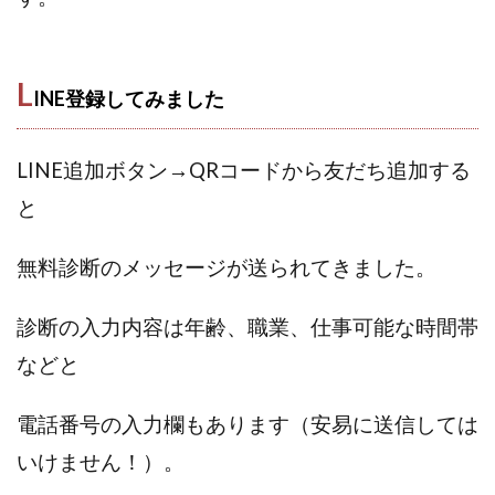
100億円ドリームウィーク2025
10万円GET!!～動画を見て～
2024年最新LINE副業「LIFE」
L
INE登録してみました
3問副業 アンケートモニター
Advance Edge
AI YouTuberビジネス講座
Blue Triangle Limited
LINE追加ボタン→QRコードから友だち追加する
AI（人工知能）
AI∞所得
と
AIアプリで稼ぐ/このアプリがすごい
AIサービス(XTOOL)
AI時代の情報発信講座
AI運用サポート
無料診断のメッセージが送られてきました。
AmazingTick
Amazon
Back Up!!!!運営事務局
Baron
BETTER CHOICE LIMITED
FIRE
診断の入力内容は年齢、職業、仕事可能な時間帯
FREEDOM(フリーダム)
MONEY LIFE運営事務局
などと
Ltd.
LIFE Style(ライフスタイル)
LifeCreate合同会社
LINE
LINE JOBNAVI(ジョブナビ)
電話番号の入力欄もあります（安易に送信しては
LINEアンケートに答えて!?
LINEでスタンプ送るだけ
いけません！）。
LINEで簡単アンケート
LiNK
LINK(リンク)