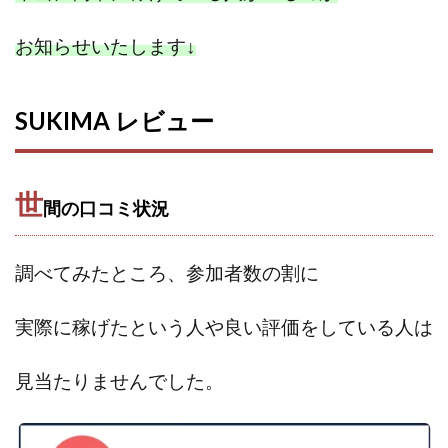
全自動AIシステム(Trading System)
お知らせいたします
↓
全自動インサイダーROBOT
内藤 洋子
内藤隆児
円城寺
写真や動画にいいねするだけ!
写真を送信して報酬GET
写真を選んで安定した収益を！
SUKIMA レビュー
副業専門オープンチャット
冨永愛理
出口洋平
初心者
前田 義明
前田愛
副業
世
副業コンシェルジュ鈴木
副業ネットワーク
間の口コミ状況
副業の教室事務局
副業ポスト
副業ポスト運営事務局
七里信一
調べてみたところ、参加者数の割に
一般社団法人こころインターナショナル
ザ・プレジデント(THE PRESIDENT)
実際に稼げたという人や
良い評価をしている人は
タートルビジネススクール
スマホ内の画像を送信してカンタン副収入
スマホ副業
見当たりませんでした。
スマホ副業ナビ
スマホ副業ナビ(ふくぎょーまいすたー)
スマリッチ(smarich)
センサーズ
センター(center)