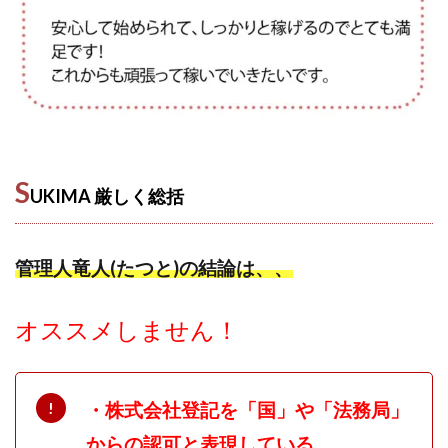
スクエア株式会社
スター・プラチナ
スマート副業
スマホのビジネス
スマート資産形成(LDF)
スマキャン(SMACAN)
スマナビ.com
スマホ1台でどこでも副収入
スマホアベンジャー
スマホタップだけで
スマホでらくらく副収入アプリ
スマホで副収入の決定版
スマホで始める在宅生活
S
UKIMA 厳しく
総括
スマホで稼げる?【裏ワザ副業】
スマホのおしごと
トレーダーKaibe
ナイトグループ 岡崎
わずか1日で5万円以上稼ぐ利用者が続出
ゆきや
管理人竜人(たつと)の結論は、、
マネパン KOJI
マネロブ
みきお校長
ミユ
ミラクル(MIRACLE)
ミリオネア5
オススメしません！
ミリオネアチャレンジ
ミリオンラボ(million labo)
ミリチャレ
みんなのハッピーワーク
ゆるリッチ
・株式会社登記を「国」や「法務局」
マネーキューピット
ライフアップ(LIFE UP)
からの認可と表現している
ライブアドバイザーカレッジ