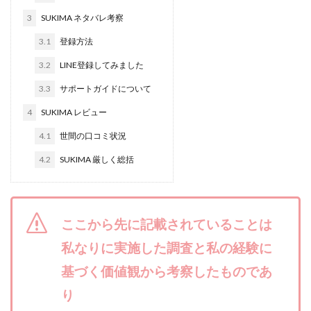
合同会社リバーシブル
坂元雄徳
3
SUKIMA ネタバレ考察
合同会社リュウシン
合同会社リンク
3.1
登録方法
合同会社リングペイ
吉岡勝利
吉本昌代
3.2
LINE登録してみました
吉江 佑弥
和佐大輔
唐莉萍
國富竜也
3.3
サポートガイドについて
在宅のんびリッチ
坂井彰吾
安藤 翔大
4
SUKIMA レビュー
安達健太郎
我有洋哉
川崎 渉
山形直樹
4.1
世間の口コミ状況
山本拓弥(チョゴリ)
山本耕而
岡崎 健二
岡村貴弘
岡田芳弘
島田隆則
嵯峨翔太郎
4.2
SUKIMA 厳しく総括
川原 充将
川口 真子
川端 健太
山崎友也
川端理恵
工藤 総一郎
工藤総一郎
市川 翔平
市川彩子
布施春輝
平野千春
後藤健二
ここから先に記載されていることは
必勝プロジェクト無双
志賀恭介
成田賢治
私なりに実施した調査と私の経験に
山崎隆
山岸祐介
宮光勇次
小川ゆうり
基づく価値観から考察したものであ
宮地乙十葉
宮本将
宮林 慶次
宮田裕司
り
富岡 伸成
富樫美月
富永健
富田湧貴