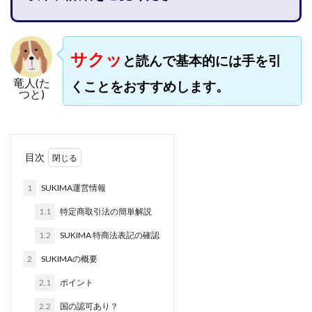
株式会社jカンパニー
株式会社K&H
株式会社LAMP
手塚 久典
戸井田拓也
株式会社Stella
大川康治
坪井 健
堤 舞尋
塚原健太
サクッ
と読んで基本的には手を引
塩田沙代
夏目歩美
多田明弘
大原 哲男
竜人(た
くことをおすすめします。
つと)
大原哲男
大島眞理子
大島領介
大川智宏
坂本よしたか
大森淳弘
大田賢二
大西良幸
天内 碧海
天才トレーダーヤス
天本隼人
目次
天照(アマテラス)プロジェクト
天野 照章
奥野雄二
宇佐美恵那
安藤 仁
坂本桃太郎
坂口健
1
SUKIMA運営情報
安達健太朗
合同会社ミドル
合同会社アドバンス
1.1
特定商取引法の簡単解説
合同会社ウェルファースト
合同会社クラウドジャパン
1.2
SUKIMA 特商法表記の確認
合同会社サウザントレフト
2
SUKIMAの概要
合同会社サバイバルグランピング
合同会社シームレス
合同会社センス
合同会社チルダワーク
2.1
ポイント
合同会社ナチュ
合同会社ネクストイノベーション
2.2
国の認可あり？