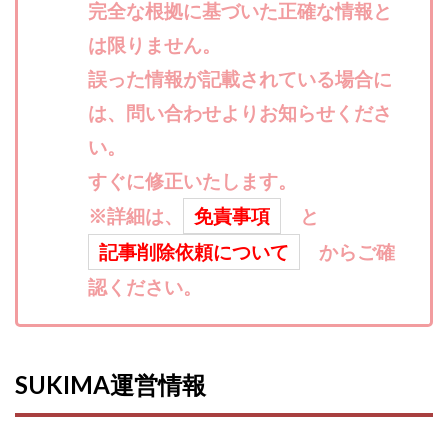
完全な根拠に基づいた正確な情報と
寺澤英明
将軍
小川 和人
小林 実
は限りません。
山口英樹
小林よしのり
小林尚美
小林正人
誤った情報が記載されている場合に
小林雄樹
小森みずき
小泉一浩
少額資金で激安不動産投資
尾崎圭司
山中祐希
は、問い合わせよりお知らせくださ
山之内リアルエステート株式会社
山口孝志
い。
株式会社STAGE
株式会社STS
合同会社アース
すぐに修正いたします。
自分の選んだ写真が収益に!!
稲川博紀
※詳細は、
免責事項
と
空いた時間で高齢者でも稼げる
記事削除依頼について
からご確
競馬でカンタン副業 運営事務局
竹井佑介
竹原芳美
認ください。
竹田茉生
米澤 蓮
紀田 奈々未
紫垣英昭
織田慶
臼井穂乃果
秒速のFX スキャルマジック
舟引佑太
荒木剛志
菅原将悟
華山奈緒子
SUKIMA運営情報
落合琢哉
葉月らな
藏野 雄哉
藤原飛鳥
藤咲優
藤堂 成一
藤堂健一
秘密のテキスト
秋葉 卓也
藤田 陸
畑岡宏光
田中