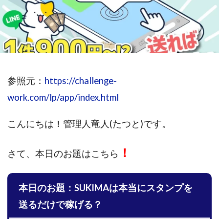
斉藤 敏雄
斎藤 敏雄
新井 孝弘
新井 悠馬
新川卓也
新選組(ガチンコ副業投資)
星野拓馬
望月詩織
暮らしのノマド
最先端スマホワーク
最新AI 5つの錬金術
最短1分で3万円が稼げる即金副業アプリ
最短即日>>高収入
最速PPCアフィリエイト
参照元：
https://challenge-
有限会社エステージア
有限会社ユースフルインフォ
work.com/lp/app/index.html
有限会社現代
有限会社自由人
望月 光
こんにちは！
管理人竜人(たつと)です。
株式会社8EIGHT8
株式会社Asset Cube
戸田 亮太
株式会社PRICELESS
株式会社NATURAL NINE
！
さて、
株式会社NEXT LEVEL
本日のお題はこちら
株式会社NKcreative
株式会社note
株式会社OMT
株式会社one
株式会社ORIT
株式会社PACHA(パチャ)
本日のお題：SUKIMAは本当にスタンプを
株式会社PLUM
株式会社Precious.Light
送るだけで稼げる？
株式会社PRINCELESS
株式会社Logical Forex