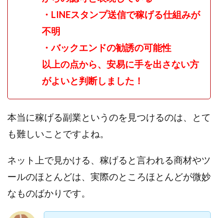
ライフデザイン出版合同会社
らくらくできるスマホ副業
・LINEスタンプ送信で稼げる仕組みが
リッチ ギャザリング
リッチ ルーラー
不明
リライアンス(Reliance)
ロミオ・ロドリゲス・ジュニア
・バックエンドの勧誘の可能性
ワークスフランチャイジーオフィス
以上の点から、安易に手を出さない方
ワークホップ(Work Hop)
ワールドリユースシステム
がよいと判断しました！
マネーの湖
マックス岩井
なし
フェールNaviシステム
ニューイヤーパラダイス
ネオナビ
ネオナビ 我有洋哉
本当に稼げる副業というのを見つけるのは、とて
ネオライフPROJECT(プロジェクト)
も難しいことですよね。
ネットサーフィンをお金に換える
ネットスター
ハイブリッド・トレード・アカデミア
ネット上で見かける、稼げると言われる商材やツ
はじめての資産運用
ハピネスサロン
ールのほとんどは、実際のところほとんどが微妙
はるかコーチング
フィアナ
フォトチェッカー
なものばかりです。
マスターピース(MASTER PIECE)
フォトレ
フォリオJP(Folio)
ふくぎょうパラダイス