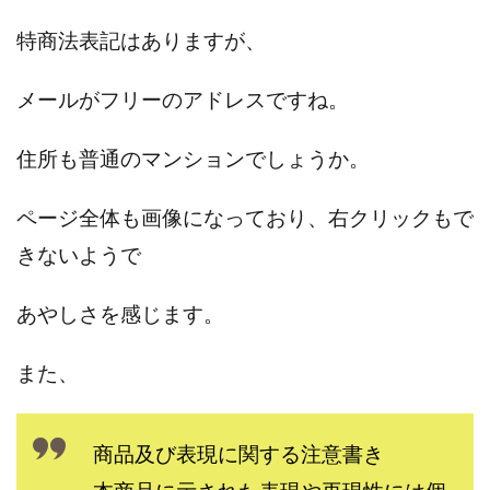
株式会社パワープロモート
株式会社ファナウス
特商法表記はありますが、
株式会社フィールド
株式会社プラスビジョン
株式会社ブリッジ
株式会社プルミエールエージェント
メールがフリーのアドレスですね。
株式会社ライズ
株式会社キャッツ
住所も普通のマンションでしょうか。
株式会社お友達企画
株式会社ラブアンドピース
株式会社アイリス
株式会社TRIBE
ページ全体も画像になっており、右クリックもで
株式会社Ubiquitous Solution
株式会社Uスクウェア
きないようで
株式会社Works Agency
株式会社WorksAgency
株式会社X-style
株式会社YASAKA
株式会社アート
あやしさを感じます。
株式会社アイコン
株式会社アイラボ
株式会社アオヤマ
株式会社オリジナル
また、
株式会社アクト
株式会社アシスト
株式会社アシスト・クローバー
株式会社アスク
商品及び表現に関する注意書き
株式会社アドバンス
株式会社イージー
株式会社インター
株式会社インラージ