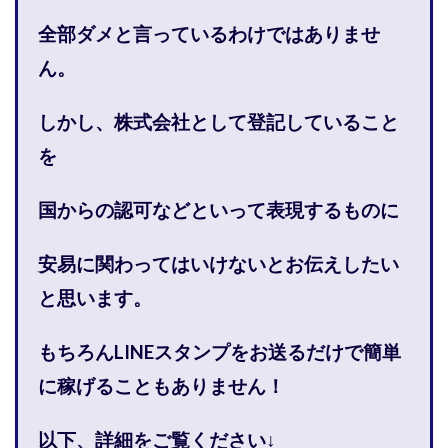
株式会社PROGRESS
株式会社Regene
全部ダメと言っているわけではありませ
株式会社Research
株式会社reward
株式会社ROAD
ん。
株式会社SD TRUST
株式会社SELLTEC
株式会社Seven stud
株式会社SixSence
しかし、株式会社として登記していること
株式会社Smart Life
株式会社soleil
を
株式会社monokoko
株式会社Link Partners
株式会社Axio
株式会社FlowRace
国からの認可などといって表現するものに
株式会社BANKER6
株式会社Be honest
株式会社Bell tree
株式会社BLOOM
株式会社BLUE
安易に関わってはいけないと
お伝えしたい
株式会社Continue Marketing LAB
株式会社e-plus
と思います。
株式会社FC
株式会社FEEL
株式会社first
株式会社FrontShine
株式会社Link
もちろんLINEスタンプをお送るだけで簡単
株式会社GENERALHAWK
株式会社gleam
に稼げることもありません！
株式会社GOLAZO
株式会社greed
株式会社GW
株式会社H・S
株式会社H.S
株式会社ICC
以下、詳細をご覧ください↓