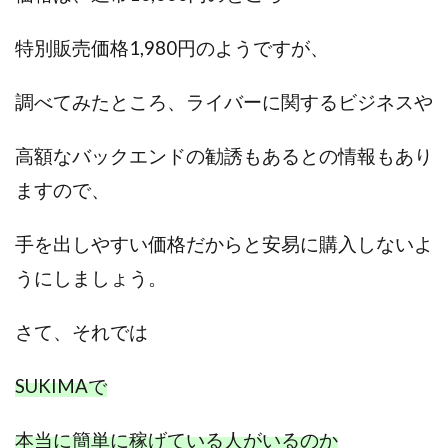
中村健吾
中村友也
中村洸一
中村陽
中田光治
中谷司
中野
中野 友貴
特別販売価格1,980円のようですが、
中野愛望
佐藤由規
佐藤隆司
調べてみたところ、ライバーに関するビジネスや
一般財団法人日本投資家育成機構
合同会社Artemis
加藤陸
加藤隆伸
動画を見てGET
高額なバックエンドの勧誘もあるとの情報もあり
動画を見て報酬GET(ゲット)
北野毅
千葉雄介
ますので、
即金アプリを無料ダウンロードして毎日30
友成 優吾
古賀稜
合同会社 RoyalBond
合同会社AZone
手を出しやすい価格だからと安易に購入しないよ
加藤浩司
合同会社blue
合同会社CMP
うにしましょう。
合同会社Fans
合同会社first
合同会社Like Factory
合同会社NT
合同会社REEF
合同会社Renaissance
さて、
それでは
合同会社Smile
合同会社ST
合同会社start moving
加藤浩次
加藤敏行
倉由美希
SUKIMAで
写真を選んで収益GET
億のゲームチェンジ
億の継承
億り人プロジェクト
儲けの達人FX
本当に簡単に稼げている人がいるのか