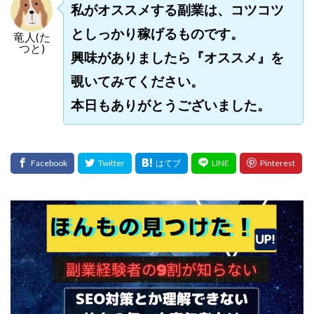
私がオススメする副業は、コツコツ
プラチナメソッド2024
ブラックサタン(Black Satan)
としっかり稼げるものです。
竜人(た
フラットワーク
フリー株式会社
つと)
興味がありましたら『オススメ』を
フルーツ(スマホをタップするだけ!?)
ホーム合同会社
覗いてみてください。
ほったらかしFX運営事務局
マイリスト(My List)
김 가싸
本日もありがとうございました。
検索