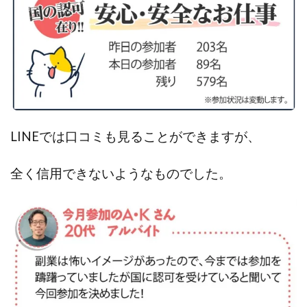
センタービレッジ合同会社
ソウルメイト(SOUL MATE)
ソフト株式会社
タスク詐欺
スマホふくぎょうのおしごと！
チャプロ
ちょこスマ
ちょこっと
ちょこプラ(choco+)
ちょな(蝶名林達也)
どこでもビジネス
トライアル
トラスト株式会社
ドリームクラフターズ
LINEでは口コミも見ることができますが、
ドリームテック合同会社
ドリームワーク
スマホを使って稼ぐ方法
スマホひとつでらくらく副業
全く信用できないようなものでした。
トレンド
スマートジョブnet
サクッとお仕事サービス
サクッと毎日5万円
サポーターズファミリー(supporter's family)
サルでも出来る!最新のお金の稼ぎ方
ジーニアスブラックボックス
スーパースマイル(SUPER SMILE)
スキマ時間で稼ぐ Job Lob
スキマ時間の有効活用