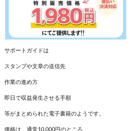
JUPITER運営事務局
Katsutoshi Kumakura
KOJI
KOUTAROU TOMITA
ゴールドラッシュEX
コンサル
合同会社V.S.L
今村雅士
五十嵐
五十嵐レオン
五十嵐瑛太
五十嵐真也
井上瑞希
井上裕貴
井口晃
今 努
今、話題!簡単・最新お仕事サービス!
サポートガイドは
今すぐ始める副業革命
今瀬 健二
久野愛実
今瀬健二
仮想通貨
仮想通貨Vtuberハク
スタンプや文章の送信先
伊東みさき
伊東弘人
伊藤 弘人
作業の進め方
会社名 合同会社paradiz
佐竹 良平
佐藤俊幸
佐藤健
佐藤彰洋
二宮瑛士
久保夕貴
即日で収益発生させる手順
佐藤竜
中山 浩昴
三上功太
三上夏治
三宅常雄
三浦健一
上原真琴
上山 大利
等がまとめられた電子書籍のようです。
下田隆
世界一カンタンなFXの稼ぎ方
中原 徹
中尾龍
中悠太
丸山 徹
中本英
中村 邦明
価格は、通常10,000円のところ