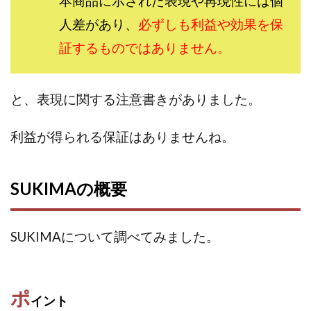
本商品に示された表現や再現性には個
株式会社エキスパート
株式会社オーシャン・ファーム
人差があり、
必ずしも利益や効果を保
株式会社オタケン
株式会社ラット
証するものではありません。
株式会社リテラシー
特別副業助成金 夢実現キャンペーン
清原達郎
沖中純一
河村一志
河野真美
と、表現に関する注意書きがありました。
波乗りジョニー
波乗り波動論
浅野夕美
浜田雄介
海外運営
深原祥太
利益が得られる保証はありませんね。
清原資産管理グループ
清水 貴裕
江面邦彦
清水圭一郎
渡辺佳織
湯浅 和弘
滝沢 風香
SUKIMAの概要
滝沢賢治
濵田雄介
無料!カンタン!はやっ!誰でも週給35万円GET!!
熊倉 駿介
片山恵美子
物販/せどり/転売
SUKIMAについて調べてみました。
物販ONE(miraise)
池本 慎一
江上 一機
株式会社リンクス
椿梨沙
株式会社ワーク
株式会社ワイズ
株式会社ワンダーリアリティ
ポ
イント
株式会社仕
株式会社和
株式会社心渡