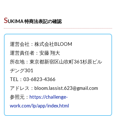
西澤英樹
西田哲朗
話題の最新副業
赤澤天道
近藤かおり
近藤智弘
遠藤 友里子
酒井
S
UKIMA 特商法表記の確認
金の虎(マネーの虎)
長澤 祐介
金勝(キムマサル)
金子弘給
金子正人
金山莉緒
金本浩
鈴木 孝二
鈴木 翔
鈴木優次郎
鈴木克佳
運営会社：株式会社BLOOM
鈴木翔
鈴村有基
生成AIの学校「飛翔」
運営責任者：安藤 翔大
犬神空
株式会社TOKYO STYLE
株式会社ドライブ
株式会社グロース
株式会社ゲート
所在地：東京都新宿区山吹町361杉原ビル
株式会社ゴールドレバテック
株式会社サンアイ
ヂング301
株式会社ジョイン
株式会社スパイラル
TEL：03-6823-4366
株式会社スマイル
株式会社セカンド
アドレス：
bloom.lassist.623@gmail.com
株式会社タイプ
株式会社チャプター2
参照元：
https://challenge-
株式会社ナチュラルナイン
株式会社カーロット
work.com/lp/app/index.html
株式会社ナレッジ
株式会社ニュース
株式会社ネクスト
株式会社ネクト