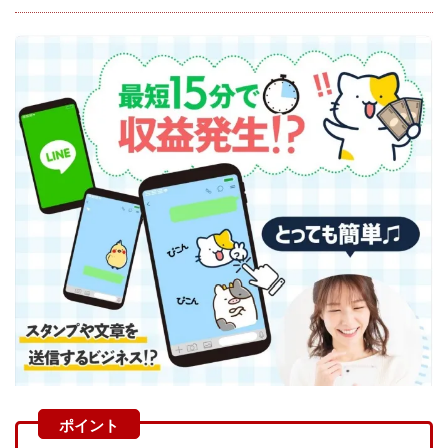
株式会社蝶名林
株式会社評判
桐生秀臣
桜木
森 達郎
楠山高広
永森 航汰
楽々収入アップ
楽天ルーム
榎 恭宏
横村 辰徳
正規のお仕事で年収5
武井 康哲
武田勇吾
武田章司
毎日安定して稼ぐ！スマホだけですべて完結
毎月簡単収入アップ
水野賢一
合同会社アップステージ
合同会社VSL
【公式】コロコロ・ナタデココ
TADAO YOSHIHARA
SIGN(サイン)
SIGNAL(シグナル)
SKETCH(スケッチ)
SLOW(スロウ)
Smash Works
SONIC(ソニック)
SPARKLE!!(スパークル)
STAR .Company.
STAR.system(スターシステム)
SUPERリベンジャーズ
Technical service Co.
SHYEN GRACE LAURENT INTERNET SERVICES INC