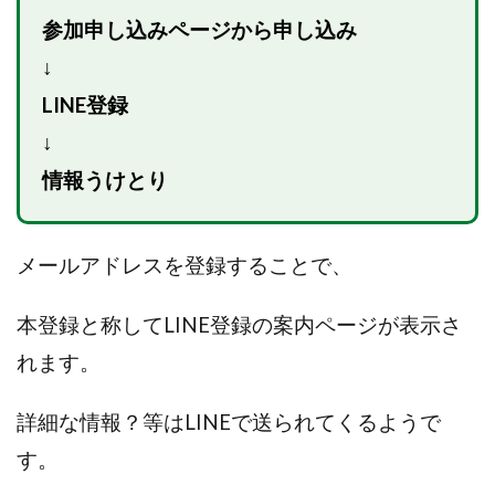
VICTOR(ビクター)
アークAI
VIP LIVE STERAM
参加申し込みページから申し込み
WILLIAM CULANDOG JOROLAN
↓
Winners Life(ウィナーズライフ)
LINE登録
WINNING ACADEMY(ウイニングアカデミー)
Workings(ワーキング)
World Trader Co Ltd
↓
Write UP
Yamashita Takuma
YSK
情報うけとり
ZEXS運営事務局
アイランドセブン(I-LAND 7)
いいね!するだけ
アクシス合同会社
メールアドレスを登録することで、
アダルトアフィリエイトクラブ(AAC)
アップライフ
アドネス株式会社
アフェリエイトは稼げない
本登録と称してLINE登録の案内
ページが表示さ
アブダビ先生
アプリ
アプリで確認するだけ
れます。
アプリ生活
アモン
アラン・ソリマチ
New Pioneer
MONEY QUEEN(マネークイーン)
詳細な情報？等はLINEで送られてくるようで
コア(CORE)
Delta運営サポート事務局
す。
BUTTER CASH(バターキャッシュ)
BUZプロジェクト