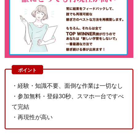
TEDASUKE
The Messiah(ザ・メシア)
THE SAVIOR(ザ・セイバー)
THE SHIP
THE TEAM(ザ チーム)
TIME BANK SYSTEM
TOP WINNER運営事務局
trialwork365(トライアルワーク365)
trillion
trillion運営事務局
Ubiquitous solution
SIDE JOB REACH(サイドジョブリーチ)
Shinya
United Rich F＆B Limited
pm.T株式会社
NEW PRODUCE(ニュープロデュース)
NEW SHIFT(ニューシフト)
NFT
Ng Man Hin
・
経験・知識不要、
面倒な作業は一切なし
NOBU
NOVA
OliveX
omezu
・参加無料・登録30秒、スマホ一台ですべ
Owners(次世代型エンジェル投資)
Parrish
PUZZLE
て完結
SHIFT(シフト)
QUICK(クイック)
・再現性が高い
Re:Born(リボーン)
REGAIN(リゲイン)
REVERS(リバース)
RISE UP(ライズアップ)