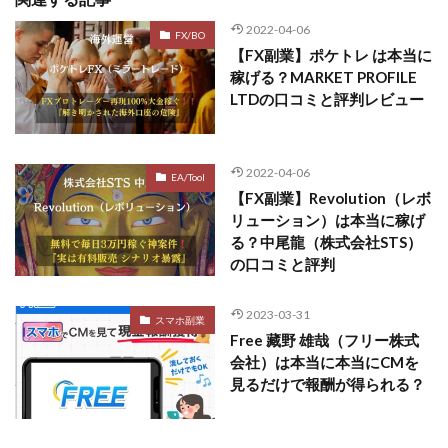
プラチナメソッド2024
ブラックサタン(Black Satan)
2022-04-06
FX/BO
【FX副業】ポケトレ は本当に
フラットワーク
フリー株式会社
稼げる？MARKET PROFILE
フルーツ(スマホをタップするだけ!?)
ホーム合同会社
LTDの口コミと評判レビュー
ほったらかしFX運営事務局
マイリスト(My List)
김 가싸
2022-04-06
EA/Tool
【FX副業】Revolution（レボ
検索
リューション）は本当に稼げ
る？中尾龍（株式会社STS）
の口コミと評判
2023-03-31
スマホ副業
Free 藏野 雄哉（フリー株式
会社）は本当に本当にCMを
見るだけで報酬が得られる？