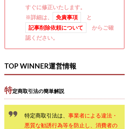
寺澤英明
将軍
小川 和人
小林 実
すぐに修正いたします。
山口英樹
小林よしのり
小林尚美
小林正人
※詳細は、
免責事項
と
小林雄樹
小森みずき
小泉一浩
記事削除依頼について
からご確
少額資金で激安不動産投資
尾崎圭司
山中祐希
認ください。
山之内リアルエステート株式会社
山口孝志
株式会社STAGE
株式会社STS
合同会社アース
自分の選んだ写真が収益に!!
稲川博紀
TOP WINNER運営情報
空いた時間で高齢者でも稼げる
競馬でカンタン副業 運営事務局
竹井佑介
竹原芳美
竹田茉生
米澤 蓮
紀田 奈々未
紫垣英昭
特
定商取引法の簡単解説
織田慶
臼井穂乃果
秒速のFX スキャルマジック
舟引佑太
荒木剛志
菅原将悟
華山奈緒子
落合琢哉
葉月らな
藏野 雄哉
藤原飛鳥
特定商取引法は、
事業者による違法・
藤咲優
藤堂 成一
藤堂健一
秘密のテキスト
悪質な勧誘行為等を防止し、消費者の
秋葉 卓也
藤田 陸
畑岡宏光
田中