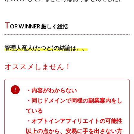
中村健吾
中村友也
中村洸一
中村陽
中田光治
中谷司
中野
中野 友貴
中野愛望
佐藤由規
佐藤隆司
T
OP WINNER 厳しく
総括
一般財団法人日本投資家育成機構
合同会社Artemis
加藤陸
加藤隆伸
動画を見てGET
管理人竜人(たつと)の結論は、、
動画を見て報酬GET(ゲット)
北野毅
千葉雄介
即金アプリを無料ダウンロードして毎日30
友成 優吾
オススメしません！
古賀稜
合同会社 RoyalBond
合同会社AZone
加藤浩司
合同会社blue
合同会社CMP
合同会社Fans
合同会社first
合同会社Like Factory
・内容がわからない
合同会社NT
合同会社REEF
合同会社Renaissance
・同じドメインで同様の副業案内をし
合同会社Smile
合同会社ST
合同会社start moving
ている
加藤浩次
加藤敏行
倉由美希
・オプトインアフィリエイトの可能性
写真を選んで収益GET
億のゲームチェンジ
億の継承
億り人プロジェクト
儲けの達人FX
以上の点から、安易に手を出さない方