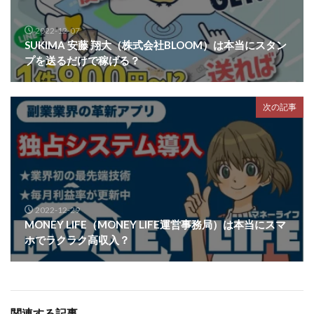
ライフデザイン出版合同会社
らくらくできるスマホ副業
2022-12-07
リッチ ギャザリング
リッチ ルーラー
SUKIMA 安藤 翔大（株式会社BLOOM）は本当にスタン
リライアンス(Reliance)
ロミオ・ロドリゲス・ジュニア
プを送るだけで稼げる？
ワークスフランチャイジーオフィス
ワークホップ(Work Hop)
ワールドリユースシステム
次の記事
マネーの湖
マックス岩井
なし
フェールNaviシステム
ニューイヤーパラダイス
ネオナビ
ネオナビ 我有洋哉
ネオライフPROJECT(プロジェクト)
ネットサーフィンをお金に換える
ネットスター
2022-12-29
MONEY LIFE（MONEY LIFE運営事務局）は本当にスマ
ハイブリッド・トレード・アカデミア
ホでラクラク高収入？
はじめての資産運用
ハピネスサロン
はるかコーチング
フィアナ
フォトチェッカー
マスターピース(MASTER PIECE)
フォトレ
フォリオJP(Folio)
ふくぎょうパラダイス
関連する記事