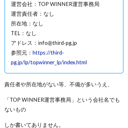
運営会社：TOP WINNER運営事務局
西澤英樹
西田哲朗
話題の最新副業
赤澤天道
運営責任者：なし
近藤かおり
近藤智弘
遠藤 友里子
酒井
所在地：なし
金の虎(マネーの虎)
長澤 祐介
金勝(キムマサル)
TEL：なし
金子弘給
金子正人
金山莉緒
金本浩
鈴木 孝二
鈴木 翔
鈴木優次郎
鈴木克佳
アドレス：
info@third-pg.jp
鈴木翔
鈴村有基
生成AIの学校「飛翔」
参照元：
https://third-
犬神空
株式会社TOKYO STYLE
株式会社ドライブ
pg.jp/lp/topwinner_lp/index.html
株式会社グロース
株式会社ゲート
株式会社ゴールドレバテック
株式会社サンアイ
責任者や所在地がない等、不備が多いうえ、
株式会社ジョイン
株式会社スパイラル
株式会社スマイル
株式会社セカンド
「TOP WINNER運営事務局」という会社名でも
株式会社タイプ
株式会社チャプター2
ないもの
株式会社ナチュラルナイン
株式会社カーロット
株式会社ナレッジ
株式会社ニュース
しか書いてありません。
株式会社ネクスト
株式会社ネクト