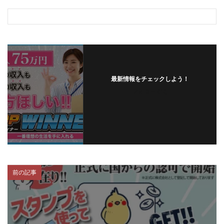
スクエア株式会社
スター・プラチナ
スマート副業
スマホのビジネス
スマート資産形成(LDF)
スマキャン(SMACAN)
スマナビ.com
スマホ1台でどこでも副収入
スマホアベンジャー
スマホタップだけで
スマホでらくらく副収入アプリ
最新情報をチェックしよう！
スマホで副収入の決定版
スマホで始める在宅生活
フォローする
スマホで稼げる?【裏ワザ副業】
スマホのおしごと
トレーダーKaibe
ナイトグループ 岡崎
わずか1日で5万円以上稼ぐ利用者が続出
ゆきや
マネパン KOJI
マネロブ
みきお校長
ミユ
ミラクル(MIRACLE)
ミリオネア5
前の記事
ミリオネアチャレンジ
ミリオンラボ(million labo)
ミリチャレ
みんなのハッピーワーク
ゆるリッチ
マネーキューピット
ライフアップ(LIFE UP)
ライブアドバイザーカレッジ