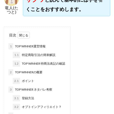
株式会社jカンパニー
株式会社K&H
株式会社LAMP
竜人(た
くことをおすすめします。
手塚 久典
戸井田拓也
株式会社Stella
つと)
大川康治
坪井 健
堤 舞尋
塚原健太
塩田沙代
夏目歩美
多田明弘
大原 哲男
大原哲男
大島眞理子
大島領介
大川智宏
目次
坂本よしたか
大森淳弘
大田賢二
大西良幸
1
TOP WINNER運営情報
天内 碧海
天才トレーダーヤス
天本隼人
1.1
特定商取引法の簡単解説
天照(アマテラス)プロジェクト
天野 照章
奥野雄二
1.2
TOP WINNER 特商法表記の確認
宇佐美恵那
安藤 仁
坂本桃太郎
坂口健
2
TOP WINNERの概要
安達健太朗
合同会社ミドル
合同会社アドバンス
合同会社ウェルファースト
合同会社クラウドジャパン
2.1
ポイント
合同会社サウザントレフト
3
TOP WINNER ネタバレ考察
合同会社サバイバルグランピング
合同会社シームレス
3.1
登録方法
合同会社センス
合同会社チルダワーク
3.2
オプトインアフィリエイト？
合同会社ナチュ
合同会社ネクストイノベーション