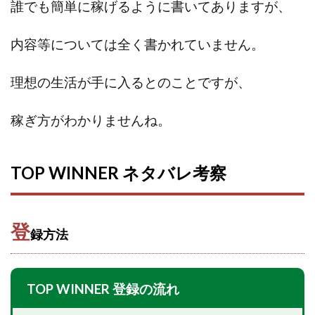
Robert.harry.Ōhno
ROKUYON(ロクヨン)
誰でも簡単に稼げるように書いてありますが、
Rupex Limited
SCM運営事務局
SEVENシステム
内容等については全く書かれていません。
SHARE
UBI合同協会サポート
V-System
NEW LIFE!(ニューライフ)
ギガマート株式会社
理想の生活が手に入るとのことですが、
オプトインアフィリエイト
オプトインアフェリエイト
おまかせAI運用
おむられいか
稼ぎ方がわかりませんね。
ガーディアン・トリニティ
カール鈴木
かずくん
カマAGEインベストメンバーズ
かんたんスマホ副業
TOP WINNER ネタバレ考察
かんたん副業
キャッチtheディルハム
イルカ先生
キャリア(CARRIER)
キャリプロ(キャリアプログラム)
キャリプロ運営事務局
きよとらいふ
登
録方法
グッドナビJOB
クニトミ
グランドマスターピースFX
グローバルプロジェクト
クロスリテイリング
クロスリテイリング株式会社
TOP WINNER 登録の流れ
コーチング
エンジェル
イマドキの副業