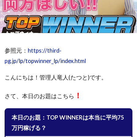
斉藤 敏雄
斎藤 敏雄
新井 孝弘
新井 悠馬
新川卓也
新選組(ガチンコ副業投資)
星野拓馬
望月詩織
暮らしのノマド
最先端スマホワーク
最新AI 5つの錬金術
最短1分で3万円が稼げる即金副業アプリ
最短即日>>高収入
最速PPCアフィリエイト
参照元：
https://third-
有限会社エステージア
有限会社ユースフルインフォ
pg.jp/lp/topwinner_lp/index.html
有限会社現代
有限会社自由人
望月 光
こんにちは！
管理人竜人(たつと)です。
株式会社8EIGHT8
株式会社Asset Cube
戸田 亮太
株式会社PRICELESS
株式会社NATURAL NINE
！
さて、
株式会社NEXT LEVEL
本日のお題はこちら
株式会社NKcreative
株式会社note
株式会社OMT
株式会社one
株式会社ORIT
株式会社PACHA(パチャ)
本日のお題：TOP WINNERは本当に平均75
株式会社PLUM
株式会社Precious.Light
万円稼げる？
株式会社PRINCELESS
株式会社Logical Forex