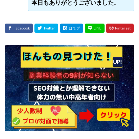
本日もありがとうございました。
センタービレッジ合同会社
ソウルメイト(SOUL MATE)
ソフト株式会社
タスク詐欺
スマホふくぎょうのおしごと！
チャプロ
ちょこスマ
ちょこっと
ちょこプラ(choco+)
ちょな(蝶名林達也)
どこでもビジネス
トライアル
トラスト株式会社
ドリームクラフターズ
ドリームテック合同会社
ドリームワーク
スマホを使って稼ぐ方法
スマホひとつでらくらく副業
トレンド
スマートジョブnet
サクッとお仕事サービス
サクッと毎日5万円
サポーターズファミリー(supporter's family)
サルでも出来る!最新のお金の稼ぎ方
ジーニアスブラックボックス
スーパースマイル(SUPER SMILE)
スキマ時間で稼ぐ Job Lob
スキマ時間の有効活用