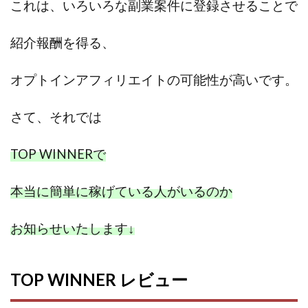
これは、いろいろな副業案件に登録させることで
100億円ドリームウィーク2025
10万円GET!!～動画を見て～
紹介報酬を得る、
2024年最新LINE副業「LIFE」
3問副業 アンケートモニター
Advance Edge
オプトインアフィリエイトの可能性が高いです。
AI YouTuberビジネス講座
Blue Triangle Limited
AI（人工知能）
AI∞所得
さて、
それでは
AIアプリで稼ぐ/このアプリがすごい
AIサービス(XTOOL)
AI時代の情報発信講座
AI運用サポート
TOP WINNERで
AmazingTick
Amazon
Back Up!!!!運営事務局
本当に簡単に稼げている人がいるのか
Baron
BETTER CHOICE LIMITED
FIRE
FREEDOM(フリーダム)
MONEY LIFE運営事務局
お知らせいたします
↓
Ltd.
LIFE Style(ライフスタイル)
LifeCreate合同会社
LINE
LINE JOBNAVI(ジョブナビ)
LINEアンケートに答えて!?
LINEでスタンプ送るだけ
TOP WINNER レビュー
LINEで簡単アンケート
LiNK
LINK(リンク)