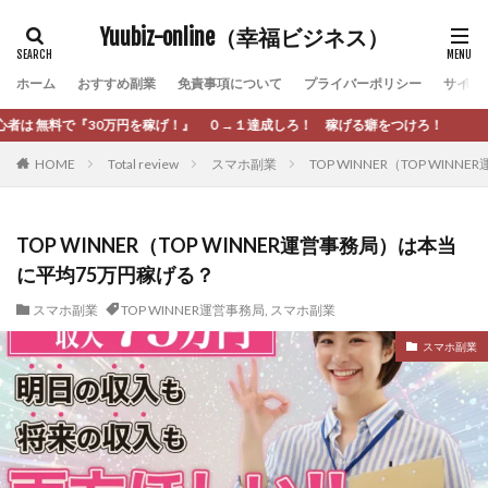
カテゴリー
Yuubiz-online（幸福ビジネス）
ホーム
おすすめ副業
免責事項について
プライバーポリシー
サイト
タグ
！』 ０→１達成しろ！ 稼げる癖をつけろ！
[公式]マネツク
松永千代
本田
杉本 裕介
HOME
Total review
スマホ副業
TOP WINNER（TOP WI
村上翔吾
村岡 大樹
村麻巴香
松尾健一郎
松尾豊
松岡峻亮
松崎リオナ
松木慎也
松澤英二
本当にあったうまい話
松野有希
TOP WINNER（TOP WINNER運営事務局）は本当
に平均75万円稼げる？
柏木直人
栗原久美子
栗田真一
株式会社 door
株式会社 e-FLAGS
株式会社 FREDERIQS
スマホ副業
TOP WINNER運営事務局
,
スマホ副業
株式会社 安藤企画
株式会社 業
株式会社１(イチ)
スマホ副業
株式会社8Bee
本橋へいすけ
木村大輔
株式会社Appacle
日給5万円可能なながら感覚の副収入アプリ
投資
投資家 亜依
攝津智洋
放置ISマネー(放置 is money)