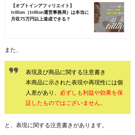
【オプトインアフィリエイト】
株式会社エキスパート
株式会社オーシャン・ファーム
trillion（trillion運営事務局）は本当に
株式会社オタケン
株式会社ラット
月収75万円以上達成できる？
株式会社リテラシー
特別副業助成金 夢実現キャンペーン
清原達郎
沖中純一
河村一志
河野真美
波乗りジョニー
波乗り波動論
浅野夕美
また、
浜田雄介
海外運営
深原祥太
清原資産管理グループ
清水 貴裕
江面邦彦
表現及び商品に関する注意書き
清水圭一郎
渡辺佳織
湯浅 和弘
滝沢 風香
滝沢賢治
濵田雄介
本商品に示された表現や再現性には個
無料!カンタン!はやっ!誰でも週給35万円GET!!
人差があり、
必ずしも利益や効果を保
熊倉 駿介
片山恵美子
物販/せどり/転売
証したものではございません。
物販ONE(miraise)
池本 慎一
江上 一機
株式会社リンクス
椿梨沙
株式会社ワーク
と、表現に関する注意書きがあります。
株式会社ワイズ
株式会社ワンダーリアリティ
株式会社仕
株式会社和
株式会社心渡