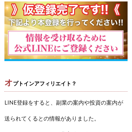
CASHｘCAPTURE運営事務局
ChatGPTセミナー
chokoっと
CIEL(シエル)
CM再生で100万円!
CONNECT(コネクト)
dagen
Dan.Inoue(ダン イノウエ)
Diary(ダイアリー)
BREAKER(ブレイカー)
DTH Co.
EA/Tool
EVER
Everyone(エブリワン)
EXIT MONEY(イグジットマネー)
expand 副業紹介事務局
FANFARE(ファンファーレ)
fargo(ファーゴ)
FCシステム
feppiness株式会社
オ
Finance Life(ファイナンスライフ)
プトインアフィリエイト？
BTC FIRE(ビットファイヤ)
BPOINT
folio Co. Ltd.
ADVANCE(アドバンス)
LINE登録をすると、副業の案内や投資の案内
が
【公式】ストック(在宅10Minutes)
【公式】パンド・ラミ
@kiyo
送られてくるとの情報がありました。
000万～1億を誰でも目指せる!
000円をGET