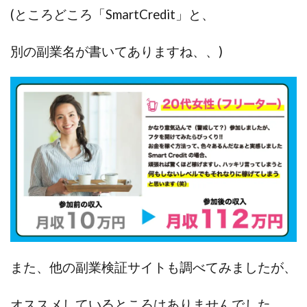
JUPITER運営事務局
Katsutoshi Kumakura
KOJI
(ところどころ「SmartCredit」と、
KOUTAROU TOMITA
ゴールドラッシュEX
別の副業名が書いてありますね、、)
コンサル
合同会社V.S.L
今村雅士
五十嵐
五十嵐レオン
五十嵐瑛太
五十嵐真也
井上瑞希
井上裕貴
井口晃
今 努
今、話題!簡単・最新お仕事サービス!
今すぐ始める副業革命
今瀬 健二
久野愛実
今瀬健二
仮想通貨
仮想通貨Vtuberハク
伊東みさき
伊東弘人
伊藤 弘人
会社名 合同会社paradiz
佐竹 良平
佐藤俊幸
佐藤健
佐藤彰洋
二宮瑛士
久保夕貴
佐藤竜
中山 浩昴
三上功太
三上夏治
三宅常雄
三浦健一
上原真琴
上山 大利
また、他の副業検証サイトも調べてみましたが、
下田隆
世界一カンタンなFXの稼ぎ方
中原 徹
中尾龍
中悠太
丸山 徹
中本英
中村 邦明
オススメしているところはありませんでした。