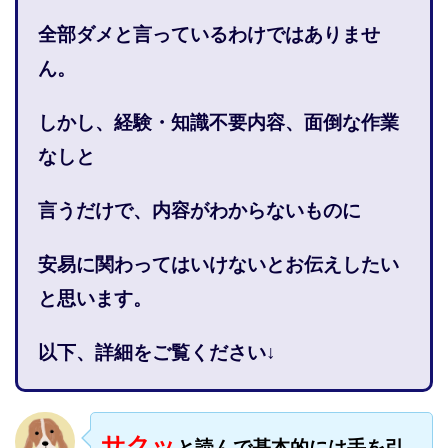
株式会社PROGRESS
株式会社Regene
全部ダメと言っているわけではありませ
株式会社Research
株式会社reward
株式会社ROAD
ん。
株式会社SD TRUST
株式会社SELLTEC
株式会社Seven stud
株式会社SixSence
しかし、経験・知識不要
内容、面倒な作業
株式会社Smart Life
株式会社soleil
なしと
株式会社monokoko
株式会社Link Partners
株式会社Axio
株式会社FlowRace
言うだけで、内容がわからない
ものに
株式会社BANKER6
株式会社Be honest
株式会社Bell tree
株式会社BLOOM
株式会社BLUE
安易に関わってはいけないと
お伝えしたい
株式会社Continue Marketing LAB
株式会社e-plus
と思います。
株式会社FC
株式会社FEEL
株式会社first
株式会社FrontShine
株式会社Link
以下、詳細をご覧ください↓
株式会社GENERALHAWK
株式会社gleam
株式会社GOLAZO
株式会社greed
株式会社GW
株式会社H・S
株式会社H.S
株式会社ICC
サクッ
と読んで基本的には手を引