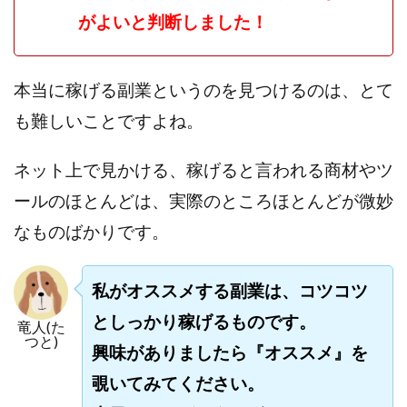
全自動AIシステム(Trading System)
がよいと判断しました！
全自動インサイダーROBOT
内藤 洋子
内藤隆児
円城寺
写真や動画にいいねするだけ!
本当に稼げる副業というのを見つけるのは、とて
写真を送信して報酬GET
写真を選んで安定した収益を！
も難しいことですよね。
副業専門オープンチャット
冨永愛理
出口洋平
初心者
前田 義明
前田愛
副業
ネット上で見かける、稼げると言われる商材やツ
副業コンシェルジュ鈴木
副業ネットワーク
ールのほとんどは、実際のところほとんどが微妙
副業の教室事務局
副業ポスト
なものばかりです。
副業ポスト運営事務局
七里信一
一般社団法人こころインターナショナル
ザ・プレジデント(THE PRESIDENT)
私がオススメする副業は、コツコツ
タートルビジネススクール
としっかり稼げるものです。
竜人(た
つと)
スマホ内の画像を送信してカンタン副収入
スマホ副業
興味がありましたら『オススメ』を
スマホ副業ナビ
スマホ副業ナビ(ふくぎょーまいすたー)
覗いてみてください。
スマリッチ(smarich)
センサーズ
センター(center)