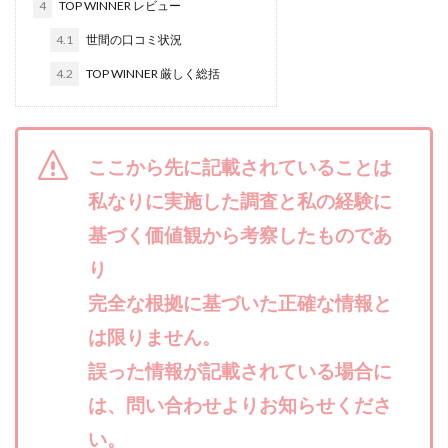
4
TOP WINNER レビュー
合同会社リバーシブル
坂元雄徳
4.1
世間の口コミ状況
合同会社リュウシン
合同会社リンク
4.2
TOP WINNER 厳しく総括
合同会社リングペイ
吉岡勝利
吉本昌代
吉江 佑弥
和佐大輔
唐莉萍
國富竜也
在宅のんびリッチ
坂井彰吾
安藤 翔大
ここから先に記載されていることは
安達健太郎
我有洋哉
川崎 渉
山形直樹
山本拓弥(チョゴリ)
山本耕而
岡崎 健二
私なりに実施した調査と私の経験に
岡村貴弘
岡田芳弘
島田隆則
嵯峨翔太郎
基づく価値観から考察したものであ
川原 充将
川口 真子
川端 健太
山崎友也
り
川端理恵
工藤 総一郎
工藤総一郎
市川 翔平
完全な根拠に基づいた正確な情報と
市川彩子
布施春輝
平野千春
後藤健二
は限りません。
必勝プロジェクト無双
志賀恭介
成田賢治
誤った情報が記載されている場合に
山崎隆
山岸祐介
宮光勇次
小川ゆうり
は、問い合わせよりお知らせくださ
宮地乙十葉
宮本将
宮林 慶次
宮田裕司
い。
富岡 伸成
富樫美月
富永健
富田湧貴