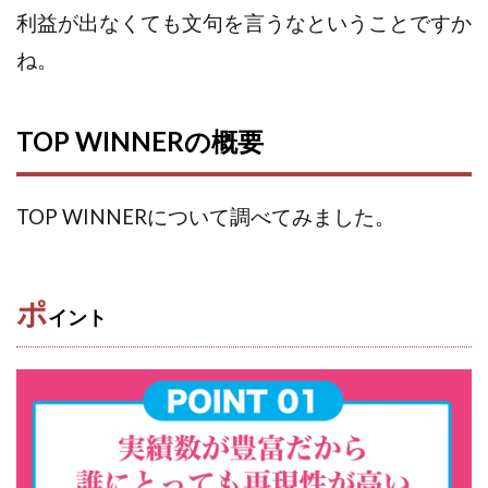
利益が出なくても文句を言うなということですか
株式会社蝶名林
株式会社評判
桐生秀臣
桜木
ね。
森 達郎
楠山高広
永森 航汰
楽々収入アップ
楽天ルーム
榎 恭宏
横村 辰徳
正規のお仕事で年収5
武井 康哲
武田勇吾
TOP WINNERの概要
武田章司
毎日安定して稼ぐ！スマホだけですべて完結
毎月簡単収入アップ
水野賢一
TOP WINNERについて調べてみました。
合同会社アップステージ
合同会社VSL
【公式】コロコロ・ナタデココ
TADAO YOSHIHARA
SIGN(サイン)
SIGNAL(シグナル)
SKETCH(スケッチ)
ポ
イント
SLOW(スロウ)
Smash Works
SONIC(ソニック)
SPARKLE!!(スパークル)
STAR .Company.
STAR.system(スターシステム)
SUPERリベンジャーズ
Technical service Co.
SHYEN GRACE LAURENT INTERNET SERVICES INC