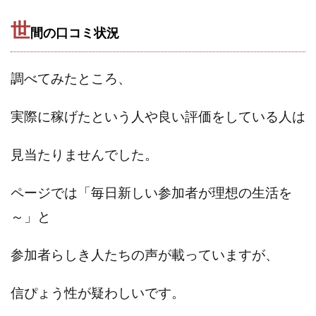
Lisa
Makoto Honda
LEMON(レモン)
世
manerak
Mari(武島麻里)
MARKET(マーケット)
間の口コミ状況
MASA
Master Piece運営事務局
Masters Bank(マスターズバンク)
MAXIM(マクシム)
調べてみたところ、
METHOD30運営事務局
MGB COMPANY(エムジーピーカンパニー)
MIBC
実際に稼げたという人や
良い評価をしている人は
MIDAS(ミダス)
Life Lead運営事務局
Layla
見当たりませんでした。
FREELANCE運営事務局
GRAND SLAM(グランドスラム)
FRONTIER(フロンティア)
FX
FX GO tap
ページでは「毎日新しい参加者が理想の生活を
FX King's TRUST
FX/BO
FXミリオネアタワー
～」と
FX鬼の手
GAFAシステム
GATE(ゲート)
GB株式会社
GOAL-B
GREAT JOY(グレートジョイ)
参加者らしき人たちの声が載っていますが、
Kyouji Sayama
happy-style
Hisanori Teduka
HPR株式会社
HYBRID(ハイブリッド)
IHR
信ぴょう性が疑わしいです
。
ITS合同会社
JOURNEY（ジャーニー）