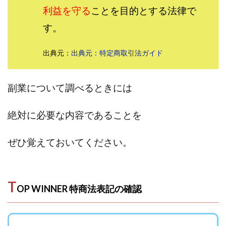
利益を守る
ことを目的とする法律で
田中 拓哉
田中 旭
田中圭
田中康裕
田中武志
田中絵美
田島俊明
甲斐雅人
す。
町田 信義
白川さやか
福林みずき
益井雅
出典元：
出典元：特定商取引法ガイド
相川奈津妃
相川浩介
相葉はるか
真中 翔
石井泰裕
石塚 憲史
石山 昌志
石川聡彦
副業について調べるときには
確定申告
神威(KAMUI)
藤沢琴音
西勇輝
王 義虎
高橋 秀明
革命毎日3万円!
須藤一寿
絶対に必要な内容であることを
風間けいご
馬場和義
駒形 哲治
高坂 隆
高柳 卓馬
高柳大輔
高橋 伸行
高橋 守美
ぜひ覚えておいてください。
高橋優作
長谷川博
高橋優里
高橋悟
高橋拓真
高橋良彰
高橋菜々美
髙野丈
鬼塚尚仁
T
OP WINNER 特商法表記の確認
魅惑のFXスキャルシステム「即金1億円ボタン」
黒澤真
黒田勉
齊藤大地
阿部 亮平
長谷川マコト
西崎 薫
金 佳史
西村和之
西森康二