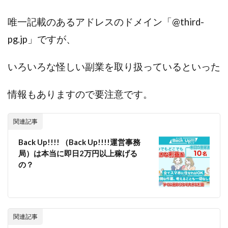
株式会社パワープロモート
株式会社ファナウス
唯一記載のあるアドレスのドメイン
「@third-
株式会社フィールド
株式会社プラスビジョン
pg.jp」ですが、
株式会社ブリッジ
株式会社プルミエールエージェント
株式会社ライズ
株式会社キャッツ
いろいろな怪しい副業を取り扱っているといった
株式会社お友達企画
株式会社ラブアンドピース
株式会社アイリス
株式会社TRIBE
情報もありますので要注意です。
株式会社Ubiquitous Solution
株式会社Uスクウェア
株式会社Works Agency
株式会社WorksAgency
関連記事
株式会社X-style
株式会社YASAKA
株式会社アート
Back Up!!!! （Back Up!!!!運営事務
株式会社アイコン
株式会社アイラボ
局）は本当に即日2万円以上稼げる
の？
株式会社アオヤマ
株式会社オリジナル
株式会社アクト
株式会社アシスト
株式会社アシスト・クローバー
株式会社アスク
株式会社アドバンス
株式会社イージー
関連記事
株式会社インター
株式会社インラージ