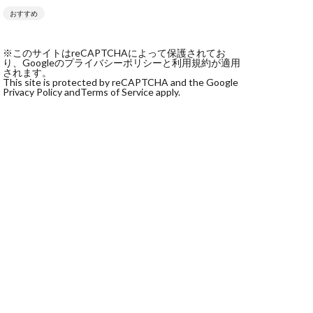
おすすめ
社monokoko
会社Be honest
※このサイトはreCAPTCHAによって保護されてお
株式会社e-plus
り、Googleのプライバシーポリシーと利用規約が適用
されます。
This site is protected by reCAPTCHA and the Google
Privacy Policy and
Terms of Service apply.
式会社GW
株式会社LAMP
健太
塩田沙代
宏
天本隼人
本桃太郎
スト
ン
輔
唐莉萍