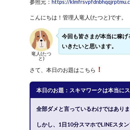
参照元：
https://klmfrsvpfdnbhqqjrptmu.c
國富竜也
在
山形直樹
山
こんにちは！
管理人竜人(たつと)です。
嵯峨翔太郎
工藤総一郎
今回も皆さまが本当に稼げ
志賀恭介
成
いきたいと思います。
宮林 慶次
宮
竜人(たつ
と)
小川 和人
小
！
小泉一浩
少
さて、
本日のお題はこちら
山口孝志
株
空いた時間で高齢
本日のお題：スキマワークは本当にス
米澤 蓮
紀田
荒木剛志
菅
全部ダメと言っているわけではありま
藤堂 成一
藤
田中 旭
田中
しかし、1日10分スマホでLINEスタ
白川さやか