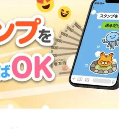
d
株式会社SixSence
株式会社Smart Life
株式会社soleil
株式会
ers
株式会社Axio
株式会社FlowRace
株式会社BANKER6
株式
株式会社BLOOM
株式会社BLUE
株式会社Continue Marketing LAB
株式会社FEEL
株式会社first
株式会社FrontShine
株式会社Link
HAWK
株式会社gleam
株式会社GOLAZO
株式会社greed
株
株式会社H.S
株式会社ICC
株式会社jカンパニー
株式会社K&H
井田拓也
株式会社Stella
大川康治
坪井 健
堤 舞尋
塚原
田明弘
大原 哲男
大原哲男
大島眞理子
大島領介
大川智
大森淳弘
大田賢二
大西良幸
天内 碧海
天才トレーダーヤス
プロジェクト
天野 照章
奥野雄二
宇佐美恵那
安藤 仁
坂
健太朗
合同会社ミドル
合同会社アドバンス
合同会社ウェルファー
ジャパン
合同会社サウザントレフト
合同会社サバイバルグランピング
ス
合同会社センス
合同会社チルダワーク
合同会社ナチュ
イノベーション
合同会社リバーシブル
坂元雄徳
合同会社リュウシ
合同会社リングペイ
吉岡勝利
吉本昌代
吉江 佑弥
和佐大