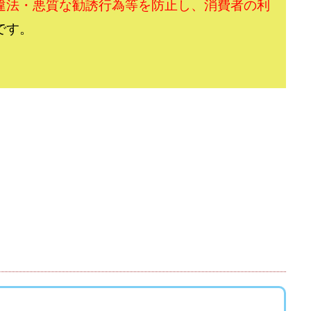
おむられいか
ガーディアン・トリニティ
カール鈴木
かずくん
違法・悪質な勧誘行為等を防止し、消費者の利
トメンバーズ
かんたんスマホ副業
かんたん副業
キャッチtheディ
です。
キャリア(CARRIER)
キャリプロ(キャリアプログラム)
キャリプロ運営事
グッドナビJOB
クニトミ
グランドマスターピースFX
グローバ
グ
クロスリテイリング株式会社
コーチング
エンジェル
イマ
アークAI
VIP LIVE STERAM
WILLIAM CULANDOG JOROLAN
(ウィナーズライフ)
WINNING ACADEMY(ウイニングアカデミー)
Workings
td
Write UP
Yamashita Takuma
YSK
ZEXS運営事務局
AND 7)
いいね!するだけ
アクシス合同会社
アダルトアフィリエイ
アドネス株式会社
アフェリエイトは稼げない
アブダビ先生
アプ
だけ
アプリ生活
アモン
アラン・ソリマチ
New Pioneer
(マネークイーン)
コア(CORE)
Delta運営サポート事務局
(バターキャッシュ)
BUZプロジェクト
CASHｘCAPTURE運営事務局
C
IEL(シエル)
CM再生で100万円!
CONNECT(コネクト)
dagen
イノウエ)
Diary(ダイアリー)
BREAKER(ブレイカー)
DTH Co.
EA