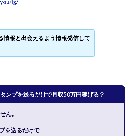
you/lg/
宅のんびリッチ
坂井彰吾
安藤 翔大
安達健太郎
我有洋哉
本拓弥(チョゴリ)
山本耕而
岡崎 健二
岡村貴弘
岡田芳弘
川原 充将
川口 真子
川端 健太
山崎友也
川端理恵
工藤
市川 翔平
市川彩子
布施春輝
平野千春
後藤健二
必勝プ
る情報と出会えるよう情報発信して
田賢治
山崎隆
山岸祐介
宮光勇次
小川ゆうり
宮地乙十
田裕司
富岡 伸成
富樫美月
富永健
富田湧貴
寺澤英明
林 実
山口英樹
小林よしのり
小林尚美
小林正人
小林
額資金で激安不動産投資
尾崎圭司
山中祐希
山之内リアルエステー
式会社STAGE
株式会社STS
合同会社アース
自分の選んだ写真が収益
者でも稼げる
競馬でカンタン副業 運営事務局
竹井佑介
竹原芳美
タンプを送るだけで月収50万円稼げる？
 奈々未
紫垣英昭
織田慶
臼井穂乃果
秒速のFX スキャルマジ
原将悟
華山奈緒子
落合琢哉
葉月らな
藏野 雄哉
藤原飛
せん。
堂健一
秘密のテキスト
秋葉 卓也
藤田 陸
畑岡宏光
田
圭
田中康裕
田中武志
田中絵美
田島俊明
甲斐雅人
ンプを送るだけで
福林みずき
益井雅
相川奈津妃
相川浩介
相葉はるか
真