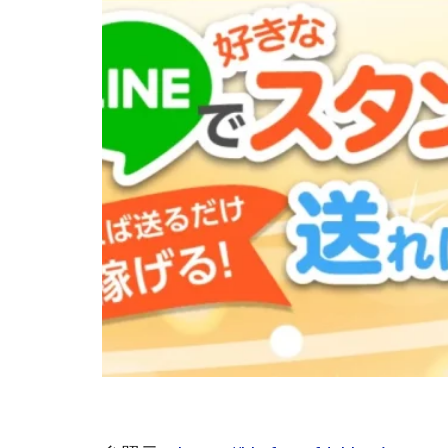
株式会社Seven stu
株式会社Link Partn
株式会社Bell tree
株式会社FC
株式会社GENERAL
株式会社H・S
手塚 久典
戸
夏目歩美
多
坂本よしたか
天照(アマテラス)
坂口健
安達
合同会社クラウド
合同会社シームレ
合同会社ネクスト
合同会社リンク