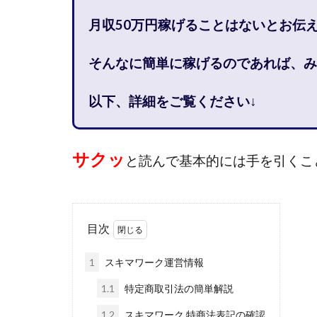
石塚 憲史
月収50万円稼げることは
ないと
お伝
高橋 秀明
革
そんなに簡単に稼げるのであれば、み
高柳 卓馬
高
高橋拓真
高
以下、詳細をご覧ください↓
魅惑のFXスキャ
長谷川マコト
話題の最新副業
サクッ
と読んで基本的には手を引くこ
長澤 祐介
金
鈴木優次郎
株式会社TOKYO ST
目次
株式会社ゴールド
株式会社スマイル
1
スキマワーク運営情報
株式会社ナチュラ
1.1
特定商取引法の簡単解説
株式会社ネクスト
1.2
スキマワーク 特商法表記の確認
株式会社フィール