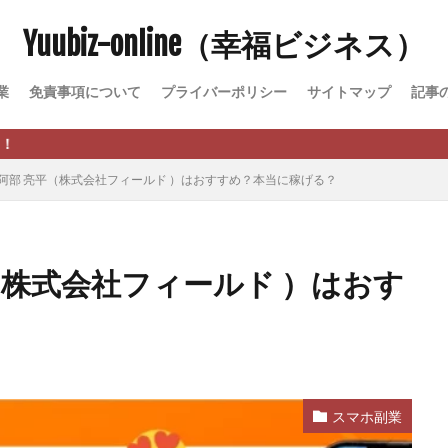
Yuubiz-online（幸福ビジネス）
松永千代
本田
杉本 裕介
村上翔吾
村岡 大樹
村麻巴
峻亮
松崎リオナ
松木慎也
松澤英二
本当にあったうまい話
業
免責事項について
プライバーポリシー
サイトマップ
記事
原久美子
栗田真一
株式会社 door
株式会社 e-FLAGS
株式会社 
株式会社 業
株式会社１(イチ)
株式会社8Bee
本橋へいすけ
日給5万円可能なながら感覚の副収入アプリ
投資
投資家 亜依
 阿部 亮平（株式会社フィールド ）はおすすめ？本当に稼げる？
 money)
斉藤 敏雄
斎藤 敏雄
新井 孝弘
新井 悠馬
新
業投資)
星野拓馬
望月詩織
暮らしのノマド
最先端スマホワ
術
最短1分で3万円が稼げる即金副業アプリ
最短即日>>高収入
最速
（株式会社フィールド ）はおす
ジア
有限会社ユースフルインフォ
有限会社現代
有限会社自由人
株式会社Asset Cube
戸田 亮太
株式会社PRICELESS
株式会社N
EL
株式会社NKcreative
株式会社note
株式会社OMT
株式会
株式会社PACHA(パチャ)
株式会社PLUM
株式会社Precious.Light
SS
株式会社Logical Forex
株式会社PROGRESS
株式会社Regene
スマホ副業
株式会社reward
株式会社ROAD
株式会社SD TRUST
株式会社