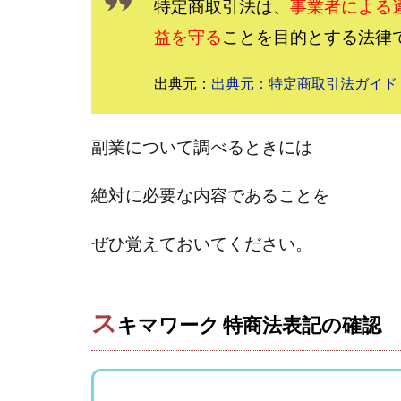
おまかせAI運用
特定商取引法は、
事業者による
カマAGEインベス
益を守る
ことを目的とする法律
イルカ先生
出典元：
出典元：特定商取引法ガイド
きよとらいふ
クロスリテイリン
VICTOR(ビクター)
副業について調べるときには
Winners Life
World Trader Co L
絶対に必要な内容であることを
アイランドセブン(I-L
ぜひ覚えておいてください。
アップライフ
アプリで確認する
MONEY QUEEN
ス
キマワーク 特商法表記の確認
BUTTER CASH
chokoっと
C
Dan.Inoue(ダン 