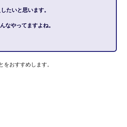
石山 昌志
石川聡彦
確定申告
神威(KAMUI)
藤沢琴音
西
えしたいと思います。
命毎日3万円!
須藤一寿
風間けいご
馬場和義
駒形 哲治
んなやってますよね。
柳大輔
高橋 伸行
高橋 守美
高橋優作
長谷川博
高橋優
橋良彰
高橋菜々美
髙野丈
鬼塚尚仁
ルシステム「即金1億円ボタン」
黒澤真
黒田勉
齊藤大地
阿部
西崎 薫
金 佳史
西村和之
西森康二
西澤英樹
西田哲
赤澤天道
近藤かおり
近藤智弘
遠藤 友里子
酒井
金
とをおすすめします。
勝(キムマサル)
金子弘給
金子正人
金山莉緒
金本浩
鈴
鈴木克佳
鈴木翔
鈴村有基
生成AIの学校「飛翔」
犬神空
YLE
株式会社ドライブ
株式会社グロース
株式会社ゲート
レバテック
株式会社サンアイ
株式会社ジョイン
株式会社スパイラ
株式会社セカンド
株式会社タイプ
株式会社チャプター2
ルナイン
株式会社カーロット
株式会社ナレッジ
株式会社ニュース
株式会社ネクト
株式会社パワープロモート
株式会社ファナウス
ド
株式会社プラスビジョン
株式会社ブリッジ
株式会社プルミエー