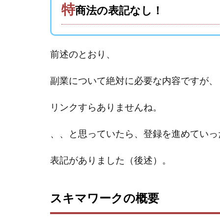
Everyone(エブリ
特
商法の表記なし！
FANFARE(ファン
Finance Life
ADVANCE(アドバ
前述のとおり、
000万～1億を誰
2024年最新LINE
副業について
絶対に必要な内容ですが、
Blue Triangle Limi
AIサービス(XTOOL
リンクすらありませんね。
Back Up!!!!運営
、、と思っていたら、登録を進めていっ
MONEY LIFE運
LINE JOBNAVI(
表記がありました（後述）。
LiNK
LINK(
MARKET(マーケッ
MAXIM(マクシム)
スキマワークの概要
MIDAS(ミダス)