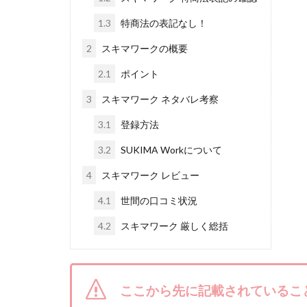
株式会社ライズ
1.3
特商法の表記なし！
株式会社アイリス
2
スキマワークの概要
株式会社Works Ag
2.1
ポイント
株式会社アイコン
3
スキマワーク ネタバレ考察
株式会社アシスト
株式会社イージー
3.1
登録方法
株式会社オーシャ
3.2
SUKIMA Workについて
特別副業助成金 
4
スキマワーク レビュー
波乗り波動論
4.1
世間の口コミ状況
江面邦彦
清
無料!カンタン!はや
4.2
スキマワーク 厳しく総括
物販ONE(miraise)
株式会社ワイズ
株式会社蝶名林
ここから先に記載されているこ