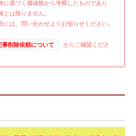
楽天ルーム
榎 恭宏
横村 辰徳
正規のお仕事で年収5
武井
験に基づく価値観から考察したものであり
日安定して稼ぐ！スマホだけですべて完結
毎月簡単収入アップ
水野賢一
報とは限りません。
テージ
合同会社VSL
【公式】コロコロ・ナタデココ
TADAO YOSH
合には、問い合わせよりお知らせください。
SIGNAL(シグナル)
SKETCH(スケッチ)
SLOW(スロウ)
Smash Wor
SPARKLE!!(スパークル)
STAR .Company.
STAR.system(スターシス
記事削除依頼について
からご確認くださ
ーズ
Technical service Co.
SHYEN GRACE LAURENT INTERNET SERVICES
The Messiah(ザ・メシア)
THE SAVIOR(ザ・セイバー)
THE SHIP
TH
EM
TOP WINNER運営事務局
trialwork365(トライアルワーク365)
tr
Ubiquitous solution
SIDE JOB REACH(サイドジョブリーチ)
Shinya
imited
pm.T株式会社
NEW PRODUCE(ニュープロデュース)
NEW 
 Hin
NOBU
NOVA
OliveX
omezu
Owners(次世代型
ZLE
SHIFT(シフト)
QUICK(クイック)
Re:Born(リボーン)
RE
RISE UP(ライズアップ)
Robert.harry.Ōhno
ROKUYON(ロクヨン)
SEVENシステム
SHARE
UBI合同協会サポート
V-System
ーライフ)
ギガマート株式会社
オプトインアフィリエイト
オプトイ