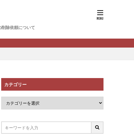
香
松尾健一郎
松野有希
の削除依頼について
FREDERIQS
木村大輔
攝津智洋
川卓也
ーク
PPCアフィリエイト
カテゴリー
望月 光
ATURAL NINE
社one
SELLTEC