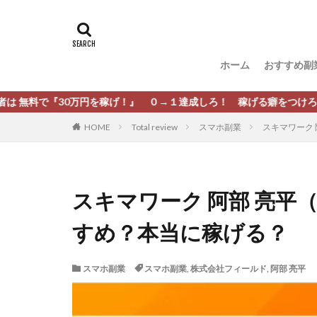
タグ
[公式]マネツク
松尾豊
松岡
ホーム
おすすめ副
柏木直人
栗
株式会社 安藤企画
万円を稼げ！』 ０→１達成しろ！ 稼げる癖をつけろ！
株式会社Appacle
HOME
Total review
スマホ副業
スキマワーク
放置ISマネー(放置 is
新選組(ガチンコ副
最新AI 5つの錬金
スキマワーク 阿部 亮平
有限会社エステー
すめ？本当に稼げる？
株式会社8EIGHT8
株式会社NEXT LEV
スマホ副業
スマホ副業
,
株式会社フィールド
,
阿部 亮平
株式会社ORIT
株式会社PRINCELE
株式会社Research