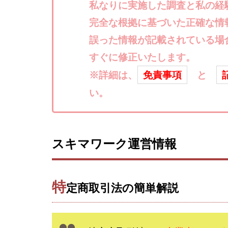
楽々収入アップ
私なりに実施した調査と私の経
武田章司
毎
完全な根拠に基づいた正確な情
合同会社アップス
誤った情報が記載されている場
SIGN(サイン)
すぐに修正いたします。
SONIC(ソニック)
※詳細は、
免責事項
と
SUPERリベンジャ
い。
TEDASUKE
TIME BANK SYST
trillion運営事務局
United Rich F＆B L
スキマワーク運営情報
NFT
Ng Man
Parrish
PUZ
特
REVERS(リバース)
定商取引法の簡単解説
SCM運営事務局
NEW LIFE!(ニュ