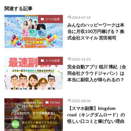
関連する記事
2024-07-13
スマホ副業
みんなのハッピーワークは本
当に月収100万円稼げる？ 株
式会社スマイル 宮田裕司
2022-11-25
スマホ副業
完全自動アプリ 稲川 博紀（合
同会社クラウドジャパン）は
本当に副収入が得られるの？
2022-04-06
EA/Tool
【スマホ副業】kingdom
road（キングダムロード）の
怪しい口コミと稼げない理由