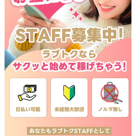
センタービレッジ合同会社
ソウルメイト(SOUL MATE)
ソフト株式会社
タスク詐欺
スマホふくぎょうのおしごと！
チャプロ
ちょこスマ
ちょこっと
ちょこプラ(choco+)
ちょな(蝶名林達也)
どこでもビジネス
トライアル
トラスト株式会社
ドリームクラフターズ
ドリームテック合同会社
ドリームワーク
スマホを使って稼ぐ方法
スマホひとつでらくらく副業
トレンド
スマートジョブnet
サクッとお仕事サービス
サクッと毎日5万円
サポーターズファミリー(supporter's family)
サルでも出来る!最新のお金の稼ぎ方
ジーニアスブラックボックス
スーパースマイル(SUPER SMILE)
スキマ時間で稼ぐ Job Lob
スキマ時間の有効活用