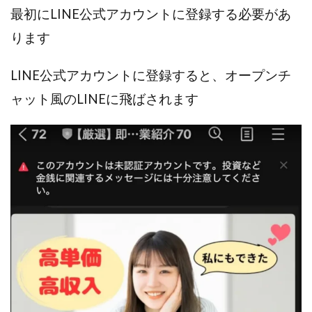
JUPITER運営事務局
Katsutoshi Kumakura
KOJI
最初にLINE公式アカウントに登録する必要があ
KOUTAROU TOMITA
ゴールドラッシュEX
ります
コンサル
合同会社V.S.L
今村雅士
五十嵐
五十嵐レオン
五十嵐瑛太
五十嵐真也
LINE公式アカウントに登録すると、オープンチ
井上瑞希
井上裕貴
井口晃
今 努
ャット風のLINEに飛ばされます
今、話題!簡単・最新お仕事サービス!
今すぐ始める副業革命
今瀬 健二
久野愛実
今瀬健二
仮想通貨
仮想通貨Vtuberハク
伊東みさき
伊東弘人
伊藤 弘人
会社名 合同会社paradiz
佐竹 良平
佐藤俊幸
佐藤健
佐藤彰洋
二宮瑛士
久保夕貴
佐藤竜
中山 浩昴
三上功太
三上夏治
三宅常雄
三浦健一
上原真琴
上山 大利
下田隆
世界一カンタンなFXの稼ぎ方
中原 徹
中尾龍
中悠太
丸山 徹
中本英
中村 邦明