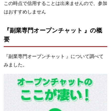
この時点で信用することは出来ませんので、参加
株式会社パワープロモート
株式会社ファナウス
はおすすめしません
株式会社フィールド
株式会社プラスビジョン
株式会社ブリッジ
株式会社プルミエールエージェント
『副業専門オープンチャット 』の概
株式会社ライズ
株式会社キャッツ
株式会社お友達企画
株式会社ラブアンドピース
要
株式会社アイリス
株式会社TRIBE
株式会社Ubiquitous Solution
株式会社Uスクウェア
『副業専門オープンチャット 』について調べて
株式会社Works Agency
株式会社WorksAgency
みました。
株式会社X-style
株式会社YASAKA
株式会社アート
株式会社アイコン
株式会社アイラボ
株式会社アオヤマ
株式会社オリジナル
株式会社アクト
株式会社アシスト
株式会社アシスト・クローバー
株式会社アスク
株式会社アドバンス
株式会社イージー
株式会社インター
株式会社インラージ