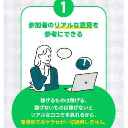
株式会社エキスパート
株式会社オーシャン・ファーム
株式会社オタケン
株式会社ラット
株式会社リテラシー
特別副業助成金 夢実現キャンペーン
清原達郎
沖中純一
河村一志
河野真美
波乗りジョニー
波乗り波動論
浅野夕美
浜田雄介
海外運営
深原祥太
清原資産管理グループ
清水 貴裕
江面邦彦
清水圭一郎
渡辺佳織
湯浅 和弘
滝沢 風香
滝沢賢治
濵田雄介
無料!カンタン!はやっ!誰でも週給35万円GET!!
熊倉 駿介
片山恵美子
物販/せどり/転売
物販ONE(miraise)
池本 慎一
江上 一機
株式会社リンクス
椿梨沙
株式会社ワーク
株式会社ワイズ
株式会社ワンダーリアリティ
株式会社仕
株式会社和
株式会社心渡