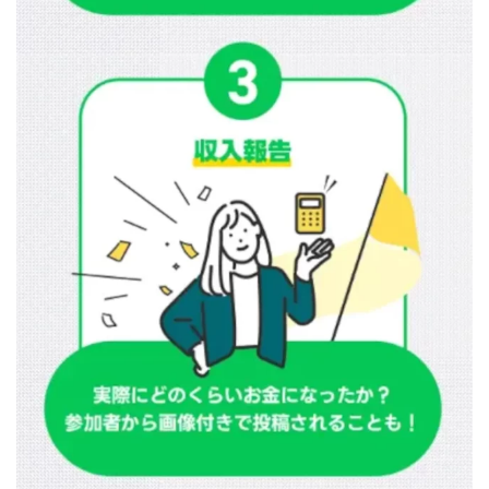
TEDASUKE
The Messiah(ザ・メシア)
THE SAVIOR(ザ・セイバー)
THE SHIP
THE TEAM(ザ チーム)
TIME BANK SYSTEM
TOP WINNER運営事務局
trialwork365(トライアルワーク365)
trillion
trillion運営事務局
Ubiquitous solution
SIDE JOB REACH(サイドジョブリーチ)
Shinya
United Rich F＆B Limited
pm.T株式会社
NEW PRODUCE(ニュープロデュース)
NEW SHIFT(ニューシフト)
NFT
Ng Man Hin
NOBU
NOVA
OliveX
omezu
Owners(次世代型エンジェル投資)
Parrish
PUZZLE
SHIFT(シフト)
QUICK(クイック)
Re:Born(リボーン)
REGAIN(リゲイン)
REVERS(リバース)
RISE UP(ライズアップ)