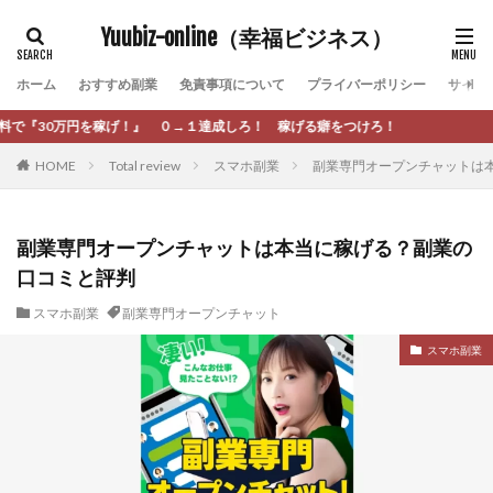
カテゴリー
Yuubiz-online（幸福ビジネス）
ホーム
おすすめ副業
免責事項について
プライバーポリシー
サイト
タグ
ろ！ 稼げる癖をつけろ！
[公式]マネツク
松永千代
本田
杉本 裕介
HOME
Total review
スマホ副業
副業専門オープンチャットは
村上翔吾
村岡 大樹
村麻巴香
松尾健一郎
松尾豊
松岡峻亮
松崎リオナ
松木慎也
松澤英二
本当にあったうまい話
松野有希
副業専門オープンチャットは本当に稼げる？副業の
口コミと評判
柏木直人
栗原久美子
栗田真一
株式会社 door
株式会社 e-FLAGS
株式会社 FREDERIQS
スマホ副業
副業専門オープンチャット
株式会社 安藤企画
株式会社 業
株式会社１(イチ)
スマホ副業
株式会社8Bee
本橋へいすけ
木村大輔
株式会社Appacle
日給5万円可能なながら感覚の副収入アプリ
投資
投資家 亜依
攝津智洋
放置ISマネー(放置 is money)