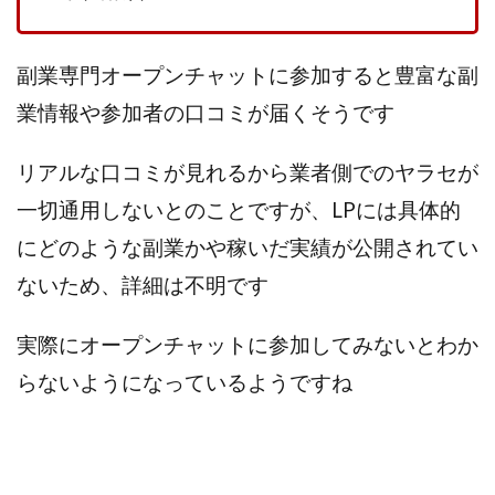
VICTOR(ビクター)
アークAI
VIP LIVE STERAM
WILLIAM CULANDOG JOROLAN
副業専門オープンチャットに参加すると豊富な副
Winners Life(ウィナーズライフ)
WINNING ACADEMY(ウイニングアカデミー)
業情報や参加者の口コミが届くそうです
Workings(ワーキング)
World Trader Co Ltd
リアルな口コミが見れるから業者側でのヤラセが
Write UP
Yamashita Takuma
YSK
ZEXS運営事務局
アイランドセブン(I-LAND 7)
一切通用しないとのことですが、LPには具体的
いいね!するだけ
アクシス合同会社
にどのような副業かや稼いだ実績が公開されてい
アダルトアフィリエイトクラブ(AAC)
アップライフ
ないため、詳細は不明です
アドネス株式会社
アフェリエイトは稼げない
アブダビ先生
アプリ
アプリで確認するだけ
実際にオープンチャットに参加してみないとわか
アプリ生活
アモン
アラン・ソリマチ
らないようになっているようですね
New Pioneer
MONEY QUEEN(マネークイーン)
コア(CORE)
Delta運営サポート事務局
BUTTER CASH(バターキャッシュ)
BUZプロジェクト