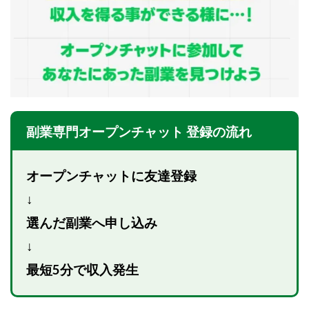
Lisa
Makoto Honda
LEMON(レモン)
manerak
Mari(武島麻里)
MARKET(マーケット)
MASA
Master Piece運営事務局
Masters Bank(マスターズバンク)
MAXIM(マクシム)
METHOD30運営事務局
MGB COMPANY(エムジーピーカンパニー)
MIBC
副業専門オープンチャット 登録の流れ
MIDAS(ミダス)
Life Lead運営事務局
Layla
FREELANCE運営事務局
GRAND SLAM(グランドスラム)
FRONTIER(フロンティア)
FX
FX GO tap
オープンチャットに友達登録
FX King's TRUST
FX/BO
FXミリオネアタワー
↓
FX鬼の手
GAFAシステム
GATE(ゲート)
選んだ副業へ申し込み
GB株式会社
GOAL-B
GREAT JOY(グレートジョイ)
↓
Kyouji Sayama
happy-style
Hisanori Teduka
最短5分で収入発生
HPR株式会社
HYBRID(ハイブリッド)
IHR
ITS合同会社
JOURNEY（ジャーニー）