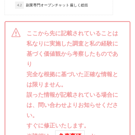
4.2
合同会社リバーシブル
副業専門オープンチャット 厳しく総括
坂元雄徳
合同会社リュウシン
合同会社リンク
合同会社リングペイ
吉岡勝利
吉本昌代
吉江 佑弥
ここから先に記載されていることは
和佐大輔
唐莉萍
國富竜也
在宅のんびリッチ
坂井彰吾
安藤 翔大
私なりに実施した調査と私の経験に
安達健太郎
我有洋哉
川崎 渉
山形直樹
基づく価値観から考察したものであ
山本拓弥(チョゴリ)
山本耕而
岡崎 健二
り
岡村貴弘
岡田芳弘
島田隆則
嵯峨翔太郎
完全な根拠に基づいた正確な情報と
川原 充将
川口 真子
川端 健太
山崎友也
は限りません。
川端理恵
工藤 総一郎
工藤総一郎
市川 翔平
誤った情報が記載されている場合に
市川彩子
布施春輝
平野千春
後藤健二
は、問い合わせよりお知らせくださ
必勝プロジェクト無双
志賀恭介
成田賢治
山崎隆
山岸祐介
宮光勇次
小川ゆうり
い。
宮地乙十葉
宮本将
宮林 慶次
宮田裕司
すぐに修正いたします。
富岡 伸成
富樫美月
富永健
富田湧貴