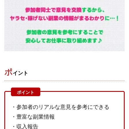
Robert.harry.Ōhno
ROKUYON(ロクヨン)
Rupex Limited
SCM運営事務局
SEVENシステム
SHARE
UBI合同協会サポート
V-System
NEW LIFE!(ニューライフ)
ギガマート株式会社
オプトインアフィリエイト
オプトインアフェリエイト
おまかせAI運用
おむられいか
ガーディアン・トリニティ
カール鈴木
かずくん
カマAGEインベストメンバーズ
かんたんスマホ副業
ポ
かんたん副業
キャッチtheディルハム
イルカ先生
イント
キャリア(CARRIER)
キャリプロ(キャリアプログラム)
キャリプロ運営事務局
きよとらいふ
グッドナビJOB
クニトミ
グランドマスターピースFX
グローバルプロジェクト
・参加者のリアルな意見を参考にできる
クロスリテイリング
クロスリテイリング株式会社
・豊富な副業情報
コーチング
エンジェル
イマドキの副業
・収入報告