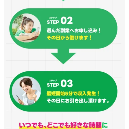
100億円ドリームウィーク2025
10万円GET!!～動画を見て～
2024年最新LINE副業「LIFE」
3問副業 アンケートモニター
Advance Edge
AI YouTuberビジネス講座
Blue Triangle Limited
AI（人工知能）
AI∞所得
AIアプリで稼ぐ/このアプリがすごい
AIサービス(XTOOL)
AI時代の情報発信講座
AI運用サポート
AmazingTick
Amazon
Back Up!!!!運営事務局
Baron
BETTER CHOICE LIMITED
FIRE
FREEDOM(フリーダム)
MONEY LIFE運営事務局
Ltd.
LIFE Style(ライフスタイル)
LifeCreate合同会社
LINE
LINE JOBNAVI(ジョブナビ)
LINEアンケートに答えて!?
LINEでスタンプ送るだけ
LINEで簡単アンケート
LiNK
LINK(リンク)