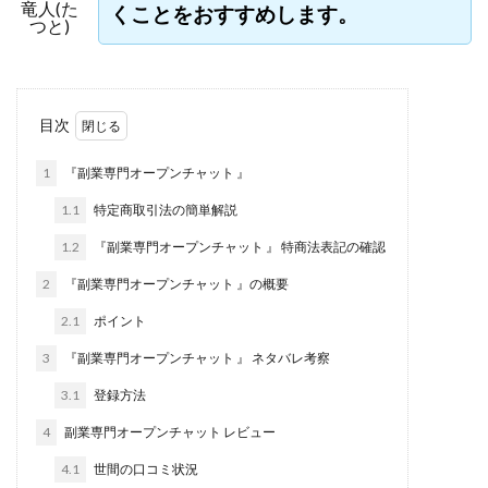
竜人(た
くことをおすすめします。
株式会社jカンパニー
株式会社K&H
株式会社LAMP
つと)
手塚 久典
戸井田拓也
株式会社Stella
大川康治
坪井 健
堤 舞尋
塚原健太
塩田沙代
夏目歩美
多田明弘
大原 哲男
目次
大原哲男
大島眞理子
大島領介
大川智宏
1
『副業専門オープンチャット 』
坂本よしたか
大森淳弘
大田賢二
大西良幸
1.1
特定商取引法の簡単解説
天内 碧海
天才トレーダーヤス
天本隼人
天照(アマテラス)プロジェクト
天野 照章
奥野雄二
1.2
『副業専門オープンチャット 』 特商法表記の確認
宇佐美恵那
安藤 仁
坂本桃太郎
坂口健
2
『副業専門オープンチャット 』の概要
安達健太朗
合同会社ミドル
合同会社アドバンス
2.1
ポイント
合同会社ウェルファースト
合同会社クラウドジャパン
3
『副業専門オープンチャット 』 ネタバレ考察
合同会社サウザントレフト
3.1
登録方法
合同会社サバイバルグランピング
合同会社シームレス
4
副業専門オープンチャット レビュー
合同会社センス
合同会社チルダワーク
4.1
世間の口コミ状況
合同会社ナチュ
合同会社ネクストイノベーション