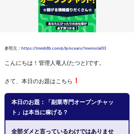
斉藤 敏雄
斎藤 敏雄
新井 孝弘
新井 悠馬
新川卓也
新選組(ガチンコ副業投資)
星野拓馬
望月詩織
暮らしのノマド
最先端スマホワーク
最新AI 5つの錬金術
最短1分で3万円が稼げる即金副業アプリ
参照元：
https://tmmb8b.com/p/lp/oceans?memorial03
最短即日>>高収入
最速PPCアフィリエイト
有限会社エステージア
有限会社ユースフルインフォ
こんにちは！
管理人竜人(たつと)です。
有限会社現代
有限会社自由人
望月 光
株式会社8EIGHT8
株式会社Asset Cube
戸田 亮太
！
さて、
本日のお題はこちら
株式会社PRICELESS
株式会社NATURAL NINE
株式会社NEXT LEVEL
株式会社NKcreative
本日のお題：「副業専門オープンチャッ
株式会社note
株式会社OMT
株式会社one
株式会社ORIT
株式会社PACHA(パチャ)
ト」は本当に稼げる？
株式会社PLUM
株式会社Precious.Light
株式会社PRINCELESS
株式会社Logical Forex
全部ダメと言っているわけではありませ