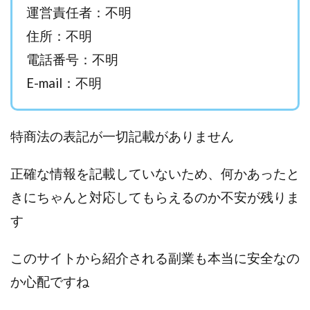
運営責任者：不明
西澤英樹
西田哲朗
話題の最新副業
赤澤天道
住所：不明
近藤かおり
近藤智弘
遠藤 友里子
酒井
電話番号：不明
金の虎(マネーの虎)
長澤 祐介
金勝(キムマサル)
金子弘給
金子正人
金山莉緒
金本浩
E-mail：不明
鈴木 孝二
鈴木 翔
鈴木優次郎
鈴木克佳
鈴木翔
鈴村有基
生成AIの学校「飛翔」
特商法の表記が一切記載がありません
犬神空
株式会社TOKYO STYLE
株式会社ドライブ
株式会社グロース
株式会社ゲート
正確な情報を記載していないため、何かあったと
株式会社ゴールドレバテック
株式会社サンアイ
きにちゃんと対応してもらえるのか不安が残りま
株式会社ジョイン
株式会社スパイラル
す
株式会社スマイル
株式会社セカンド
株式会社タイプ
株式会社チャプター2
このサイトから紹介される副業も本当に安全なの
株式会社ナチュラルナイン
株式会社カーロット
か心配ですね
株式会社ナレッジ
株式会社ニュース
株式会社ネクスト
株式会社ネクト