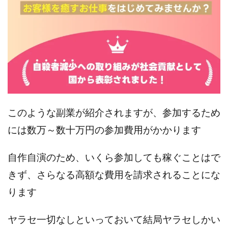
スクエア株式会社
スター・プラチナ
スマート副業
スマホのビジネス
スマート資産形成(LDF)
スマキャン(SMACAN)
スマナビ.com
スマホ1台でどこでも副収入
スマホアベンジャー
スマホタップだけで
スマホでらくらく副収入アプリ
スマホで副収入の決定版
スマホで始める在宅生活
スマホで稼げる?【裏ワザ副業】
スマホのおしごと
このような副業が紹介されますが、参加するため
トレーダーKaibe
ナイトグループ 岡崎
には数万～数十万円の参加費用がかかります
わずか1日で5万円以上稼ぐ利用者が続出
ゆきや
マネパン KOJI
マネロブ
みきお校長
ミユ
自作自演のため、いくら参加しても稼ぐことはで
ミラクル(MIRACLE)
ミリオネア5
きず、さらなる高額な費用を請求されることにな
ミリオネアチャレンジ
ミリオンラボ(million labo)
ります
ミリチャレ
みんなのハッピーワーク
ゆるリッチ
マネーキューピット
ライフアップ(LIFE UP)
ヤラセ一切なしといっておいて結局ヤラセしかい
ライブアドバイザーカレッジ