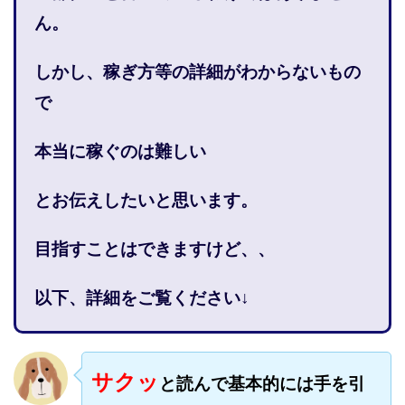
株式会社PROGRESS
株式会社Regene
ん。
株式会社Research
株式会社reward
株式会社ROAD
株式会社SD TRUST
株式会社SELLTEC
しかし、稼ぎ方等の詳細がわからないもの
株式会社Seven stud
株式会社SixSence
で
株式会社Smart Life
株式会社soleil
株式会社monokoko
株式会社Link Partners
本当に稼ぐのは難しい
株式会社Axio
株式会社FlowRace
とお伝えしたいと思います。
株式会社BANKER6
株式会社Be honest
株式会社Bell tree
株式会社BLOOM
株式会社BLUE
目指すことはできますけど、、
株式会社Continue Marketing LAB
株式会社e-plus
株式会社FC
株式会社FEEL
株式会社first
以下、詳細をご覧ください↓
株式会社FrontShine
株式会社Link
株式会社GENERALHAWK
株式会社gleam
株式会社GOLAZO
株式会社greed
株式会社GW
サクッ
と読んで基本的には手を引
株式会社H・S
株式会社H.S
株式会社ICC