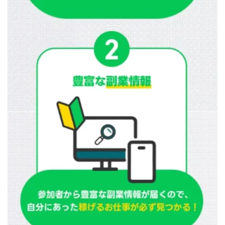
株式会社蝶名林
株式会社評判
桐生秀臣
桜木
森 達郎
楠山高広
永森 航汰
楽々収入アップ
楽天ルーム
榎 恭宏
横村 辰徳
正規のお仕事で年収5
武井 康哲
武田勇吾
武田章司
毎日安定して稼ぐ！スマホだけですべて完結
毎月簡単収入アップ
水野賢一
合同会社アップステージ
合同会社VSL
【公式】コロコロ・ナタデココ
TADAO YOSHIHARA
SIGN(サイン)
SIGNAL(シグナル)
SKETCH(スケッチ)
SLOW(スロウ)
Smash Works
SONIC(ソニック)
SPARKLE!!(スパークル)
STAR .Company.
STAR.system(スターシステム)
SUPERリベンジャーズ
Technical service Co.
SHYEN GRACE LAURENT INTERNET SERVICES INC