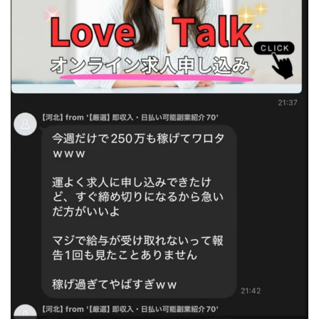
中村健吾
中村友也
中村洸一
中村陽
中田光治
中谷司
中野
中野 友貴
中野愛望
佐藤由規
佐藤隆司
一般財団法人日本投資家育成機構
合同会社Artemis
加藤陸
加藤隆伸
動画を見てGET
動画を見て報酬GET(ゲット)
北野毅
千葉雄介
即金アプリを無料ダウンロードして毎日30
友成 優吾
古賀稜
合同会社 RoyalBond
合同会社AZone
加藤浩司
合同会社blue
合同会社CMP
合同会社Fans
合同会社first
合同会社Like Factory
合同会社NT
合同会社REEF
合同会社Renaissance
合同会社Smile
合同会社ST
合同会社start moving
加藤浩次
加藤敏行
倉由美希
写真を選んで収益GET
億のゲームチェンジ
億の継承
億り人プロジェクト
儲けの達人FX