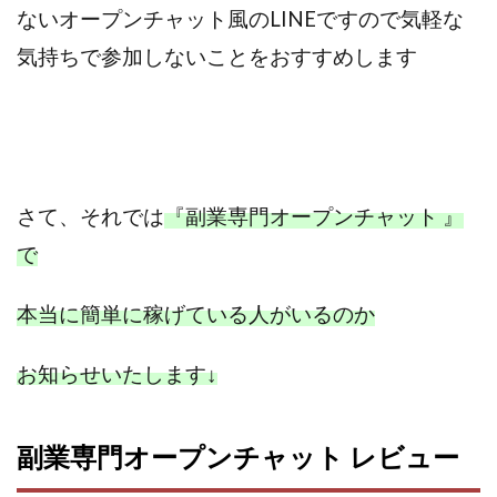
ないオープンチャット風のLINEですので気軽な
ライフデザイン出版合同会社
らくらくできるスマホ副業
気持ちで参加しないことをおすすめします
リッチ ギャザリング
リッチ ルーラー
リライアンス(Reliance)
ロミオ・ロドリゲス・ジュニア
ワークスフランチャイジーオフィス
ワークホップ(Work Hop)
ワールドリユースシステム
マネーの湖
マックス岩井
なし
さて、それでは
『副業専門オープンチャット 』
フェールNaviシステム
ニューイヤーパラダイス
で
ネオナビ
ネオナビ 我有洋哉
ネオライフPROJECT(プロジェクト)
本当に簡単に稼げている人がいるのか
ネットサーフィンをお金に換える
ネットスター
ハイブリッド・トレード・アカデミア
お知らせいたします
↓
はじめての資産運用
ハピネスサロン
はるかコーチング
フィアナ
フォトチェッカー
副業専門オープンチャット レビュー
マスターピース(MASTER PIECE)
フォトレ
フォリオJP(Folio)
ふくぎょうパラダイス