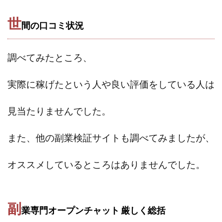
プラチナメソッド2024
ブラックサタン(Black Satan)
世
間の口コミ状況
フラットワーク
フリー株式会社
フルーツ(スマホをタップするだけ!?)
ホーム合同会社
調べてみたところ、
ほったらかしFX運営事務局
マイリスト(My List)
김 가싸
実際に稼げたという人や良い評価をしている人は
検索
見当たりませんでした。
また、他の副業検証サイトも調べてみましたが、
オススメしているところはありませんでした。
副
業専門オープンチャット 厳しく
総括