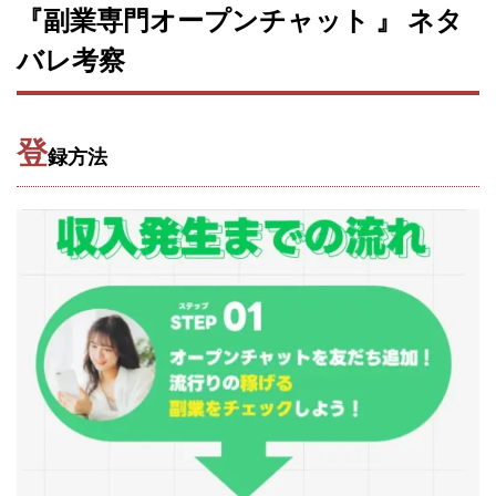
CASHｘCAPTURE運営事務局
ChatGPTセミナー
『副業専門オープンチャット 』 ネタ
chokoっと
CIEL(シエル)
CM再生で100万円!
バレ考察
CONNECT(コネクト)
dagen
Dan.Inoue(ダン イノウエ)
Diary(ダイアリー)
BREAKER(ブレイカー)
DTH Co.
EA/Tool
登
録方法
EVER
Everyone(エブリワン)
EXIT MONEY(イグジットマネー)
expand 副業紹介事務局
FANFARE(ファンファーレ)
fargo(ファーゴ)
FCシステム
feppiness株式会社
Finance Life(ファイナンスライフ)
BTC FIRE(ビットファイヤ)
BPOINT
folio Co. Ltd.
ADVANCE(アドバンス)
【公式】ストック(在宅10Minutes)
【公式】パンド・ラミ
@kiyo
000万～1億を誰でも目指せる!
000円をGET