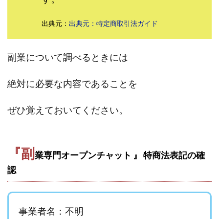
田中 拓哉
田中 旭
田中圭
田中康裕
出典元：
出典元：特定商取引法ガイド
田中武志
田中絵美
田島俊明
甲斐雅人
町田 信義
白川さやか
福林みずき
益井雅
相川奈津妃
相川浩介
相葉はるか
真中 翔
副業について調べるときには
石井泰裕
石塚 憲史
石山 昌志
石川聡彦
絶対に必要な内容であることを
確定申告
神威(KAMUI)
藤沢琴音
西勇輝
王 義虎
高橋 秀明
革命毎日3万円!
須藤一寿
ぜひ覚えておいてください。
風間けいご
馬場和義
駒形 哲治
高坂 隆
高柳 卓馬
高柳大輔
高橋 伸行
高橋 守美
高橋優作
長谷川博
高橋優里
高橋悟
『副
業専門オープンチャット 』 特商法表記の確
高橋拓真
高橋良彰
高橋菜々美
髙野丈
認
鬼塚尚仁
魅惑のFXスキャルシステム「即金1億円ボタン」
黒澤真
黒田勉
齊藤大地
阿部 亮平
長谷川マコト
事業者名：不明
西崎 薫
金 佳史
西村和之
西森康二