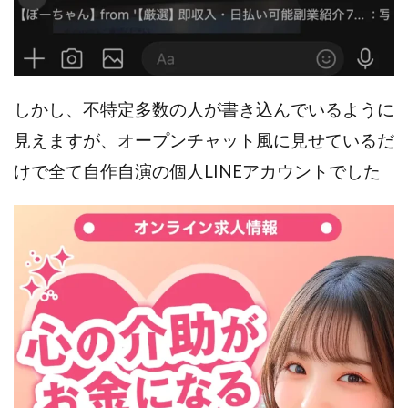
全自動AIシステム(Trading System)
全自動インサイダーROBOT
内藤 洋子
内藤隆児
円城寺
写真や動画にいいねするだけ!
写真を送信して報酬GET
写真を選んで安定した収益を！
しかし、不特定多数の人が書き込んでいるように
副業専門オープンチャット
冨永愛理
出口洋平
見えますが、オープンチャット風に見せているだ
初心者
前田 義明
前田愛
副業
けで全て自作自演の個人LINEアカウントでした
副業コンシェルジュ鈴木
副業ネットワーク
副業の教室事務局
副業ポスト
副業ポスト運営事務局
七里信一
一般社団法人こころインターナショナル
ザ・プレジデント(THE PRESIDENT)
タートルビジネススクール
スマホ内の画像を送信してカンタン副収入
スマホ副業
スマホ副業ナビ
スマホ副業ナビ(ふくぎょーまいすたー)
スマリッチ(smarich)
センサーズ
センター(center)