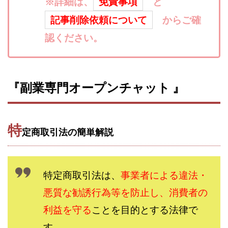
※詳細は、
免責事項
と
寺澤英明
将軍
小川 和人
小林 実
記事削除依頼について
からご確
山口英樹
小林よしのり
小林尚美
小林正人
認ください。
小林雄樹
小森みずき
小泉一浩
少額資金で激安不動産投資
尾崎圭司
山中祐希
山之内リアルエステート株式会社
山口孝志
『副業専門オープンチャット 』
株式会社STAGE
株式会社STS
合同会社アース
自分の選んだ写真が収益に!!
稲川博紀
空いた時間で高齢者でも稼げる
特
定商取引法の簡単解説
競馬でカンタン副業 運営事務局
竹井佑介
竹原芳美
竹田茉生
米澤 蓮
紀田 奈々未
紫垣英昭
織田慶
臼井穂乃果
秒速のFX スキャルマジック
特定商取引法は、
事業者による違法・
舟引佑太
荒木剛志
菅原将悟
華山奈緒子
悪質な勧誘行為等を防止し、消費者の
落合琢哉
葉月らな
藏野 雄哉
藤原飛鳥
藤咲優
利益を守る
藤堂 成一
ことを目的とする法律で
藤堂健一
秘密のテキスト
秋葉 卓也
藤田 陸
畑岡宏光
田中
す。