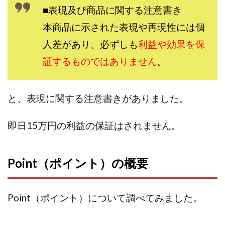
■表現及び商品に関する注意書き
株式会社パワープロモート
株式会社ファナウス
本商品に示された表現や再現性には個
株式会社フィールド
株式会社プラスビジョン
株式会社ブリッジ
人差があり、必ずしも
株式会社プルミエールエージェント
利益や効果を保
株式会社ライズ
株式会社キャッツ
証するものではありません
。
株式会社お友達企画
株式会社ラブアンドピース
株式会社アイリス
株式会社TRIBE
と、表現に関する注意書きがありました。
株式会社Ubiquitous Solution
株式会社Uスクウェア
株式会社Works Agency
株式会社WorksAgency
即日15万円の利益の保証はされません。
株式会社X-style
株式会社YASAKA
株式会社アート
株式会社アイコン
株式会社アイラボ
Point（ポイント）の概要
株式会社アオヤマ
株式会社オリジナル
株式会社アクト
株式会社アシスト
株式会社アシスト・クローバー
株式会社アスク
Point（ポイント）について調べてみました。
株式会社アドバンス
株式会社イージー
株式会社インター
株式会社インラージ