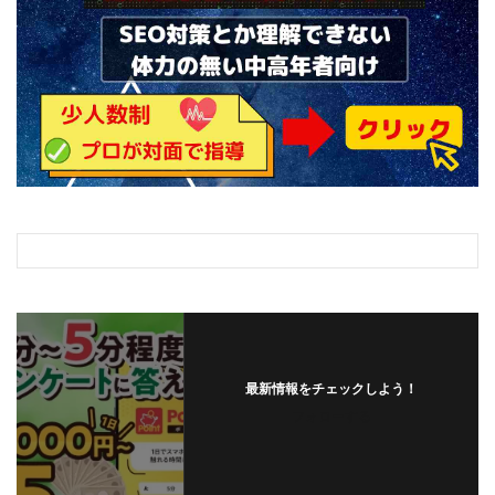
ライフデザイン出版合同会社
らくらくできるスマホ副業
リッチ ギャザリング
リッチ ルーラー
リライアンス(Reliance)
ロミオ・ロドリゲス・ジュニア
ワークスフランチャイジーオフィス
ワークホップ(Work Hop)
ワールドリユースシステム
マネーの湖
マックス岩井
なし
フェールNaviシステム
ニューイヤーパラダイス
ネオナビ
ネオナビ 我有洋哉
ネオライフPROJECT(プロジェクト)
ネットサーフィンをお金に換える
ネットスター
ハイブリッド・トレード・アカデミア
最新情報をチェックしよう！
はじめての資産運用
ハピネスサロン
フォローする
はるかコーチング
フィアナ
フォトチェッカー
マスターピース(MASTER PIECE)
フォトレ
フォリオJP(Folio)
ふくぎょうパラダイス