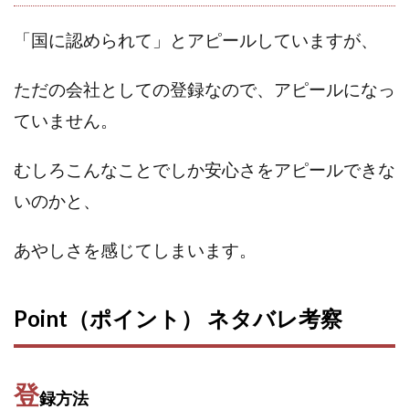
CASHｘCAPTURE運営事務局
ChatGPTセミナー
chokoっと
CIEL(シエル)
CM再生で100万円!
「国に認められて」とアピールしていますが、
CONNECT(コネクト)
dagen
ただの会社としての登録なので、アピールになっ
Dan.Inoue(ダン イノウエ)
Diary(ダイアリー)
BREAKER(ブレイカー)
DTH Co.
EA/Tool
ていません。
EVER
Everyone(エブリワン)
むしろこんなことでしか安心さをアピールできな
EXIT MONEY(イグジットマネー)
expand 副業紹介事務局
FANFARE(ファンファーレ)
fargo(ファーゴ)
いのかと、
FCシステム
feppiness株式会社
あやしさを感じてしまいます。
Finance Life(ファイナンスライフ)
BTC FIRE(ビットファイヤ)
BPOINT
folio Co. Ltd.
ADVANCE(アドバンス)
Point（ポイント） ネタバレ考察
【公式】ストック(在宅10Minutes)
【公式】パンド・ラミ
@kiyo
登
000万～1億を誰でも目指せる!
000円をGET
録方法