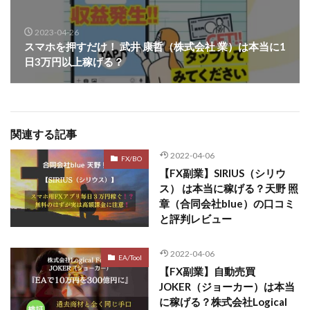
2023-04-26
スマホを押すだけ！ 武井 康哲（株式会社 業）は本当に1
日3万円以上稼げる？
関連する記事
2022-04-06
FX/BO
【FX副業】SIRIUS（シリウ
ス） は本当に稼げる？天野 照
章（合同会社blue）の口コミ
と評判レビュー
2022-04-06
EA/Tool
【FX副業】自動売買
JOKER（ジョーカー）は本当
に稼げる？株式会社Logical