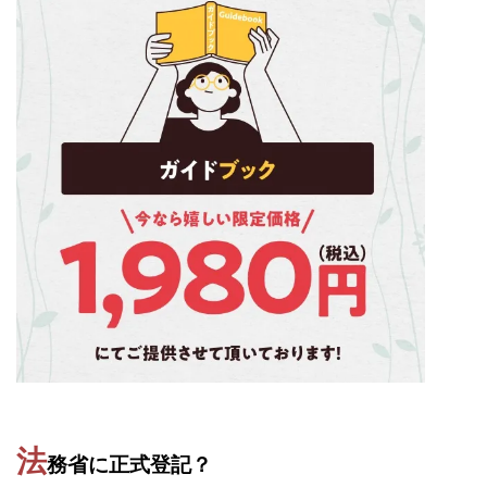
VICTOR(ビクター)
アークAI
VIP LIVE STERAM
WILLIAM CULANDOG JOROLAN
Winners Life(ウィナーズライフ)
WINNING ACADEMY(ウイニングアカデミー)
Workings(ワーキング)
World Trader Co Ltd
Write UP
Yamashita Takuma
YSK
ZEXS運営事務局
アイランドセブン(I-LAND 7)
いいね!するだけ
アクシス合同会社
アダルトアフィリエイトクラブ(AAC)
アップライフ
アドネス株式会社
アフェリエイトは稼げない
アブダビ先生
アプリ
アプリで確認するだけ
アプリ生活
アモン
アラン・ソリマチ
New Pioneer
MONEY QUEEN(マネークイーン)
コア(CORE)
Delta運営サポート事務局
法
務省に正式登記？
BUTTER CASH(バターキャッシュ)
BUZプロジェクト