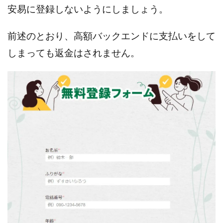
JUPITER運営事務局
Katsutoshi Kumakura
KOJI
安易に登録しないようにしましょう
。
KOUTAROU TOMITA
ゴールドラッシュEX
前述のとおり、高額バックエンドに支払いをして
コンサル
合同会社V.S.L
今村雅士
五十嵐
しまっても返金はされません。
五十嵐レオン
五十嵐瑛太
五十嵐真也
井上瑞希
井上裕貴
井口晃
今 努
今、話題!簡単・最新お仕事サービス!
今すぐ始める副業革命
今瀬 健二
久野愛実
今瀬健二
仮想通貨
仮想通貨Vtuberハク
伊東みさき
伊東弘人
伊藤 弘人
会社名 合同会社paradiz
佐竹 良平
佐藤俊幸
佐藤健
佐藤彰洋
二宮瑛士
久保夕貴
佐藤竜
中山 浩昴
三上功太
三上夏治
三宅常雄
三浦健一
上原真琴
上山 大利
下田隆
世界一カンタンなFXの稼ぎ方
中原 徹
中尾龍
中悠太
丸山 徹
中本英
中村 邦明