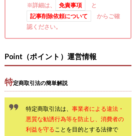
※詳細は、
免責事項
と
寺澤英明
将軍
小川 和人
小林 実
山口英樹
小林よしのり
小林尚美
小林正人
記事削除依頼について
からご確
小林雄樹
小森みずき
小泉一浩
認ください。
少額資金で激安不動産投資
尾崎圭司
山中祐希
山之内リアルエステート株式会社
山口孝志
株式会社STAGE
株式会社STS
合同会社アース
Point（ポイント）運営情報
自分の選んだ写真が収益に!!
稲川博紀
空いた時間で高齢者でも稼げる
競馬でカンタン副業 運営事務局
竹井佑介
竹原芳美
特
定商取引法の簡単解説
竹田茉生
米澤 蓮
紀田 奈々未
紫垣英昭
織田慶
臼井穂乃果
秒速のFX スキャルマジック
舟引佑太
荒木剛志
菅原将悟
華山奈緒子
特定商取引法は、
事業者による違法・
落合琢哉
葉月らな
藏野 雄哉
藤原飛鳥
悪質な勧誘行為等を防止し、消費者の
藤咲優
藤堂 成一
藤堂健一
秘密のテキスト
利益を守る
ことを目的とする法律で
秋葉 卓也
藤田 陸
畑岡宏光
田中