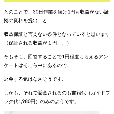
Robert.harry.Ōhno
ROKUYON(ロクヨン)
Rupex Limited
SCM運営事務局
SEVENシステム
とのことで、30日作業を続け1円も収益がない証
SHARE
UBI合同協会サポート
V-System
拠の資料を提出、と
NEW LIFE!(ニューライフ)
ギガマート株式会社
オプトインアフィリエイト
オプトインアフェリエイト
収益保証と言えない条件となっていると思います
おまかせAI運用
おむられいか
（
保証される収益が１円、、）。
ガーディアン・トリニティ
カール鈴木
かずくん
カマAGEインベストメンバーズ
かんたんスマホ副業
そもそも、回答することで1円程度もらえるアン
かんたん副業
キャッチtheディルハム
イルカ先生
ケートはそこら中にあるので、
キャリア(CARRIER)
キャリプロ(キャリアプログラム)
キャリプロ運営事務局
きよとらいふ
返金する気はなさそうです。
グッドナビJOB
クニトミ
しかも、それで返金されるのも書籍代（ガイドブ
グランドマスターピースFX
グローバルプロジェクト
クロスリテイリング
クロスリテイリング株式会社
ック代1,980円）のみのようです。
コーチング
エンジェル
イマドキの副業