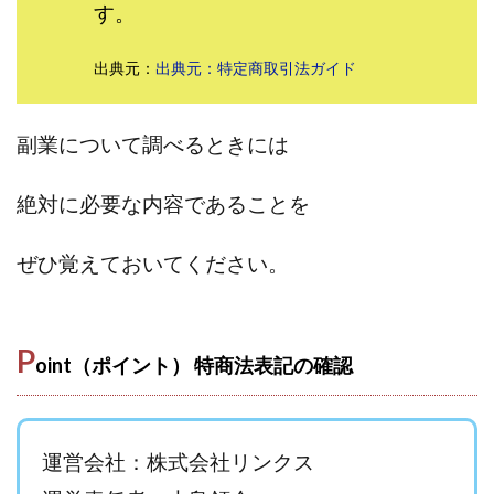
す。
田中 拓哉
田中 旭
田中圭
田中康裕
田中武志
田中絵美
田島俊明
甲斐雅人
出典元：
出典元：特定商取引法ガイド
町田 信義
白川さやか
福林みずき
益井雅
相川奈津妃
相川浩介
相葉はるか
真中 翔
副業について調べるときには
石井泰裕
石塚 憲史
石山 昌志
石川聡彦
確定申告
神威(KAMUI)
藤沢琴音
西勇輝
絶対に必要な内容であることを
王 義虎
高橋 秀明
革命毎日3万円!
須藤一寿
風間けいご
馬場和義
駒形 哲治
高坂 隆
ぜひ覚えておいてください。
高柳 卓馬
高柳大輔
高橋 伸行
高橋 守美
高橋優作
長谷川博
高橋優里
高橋悟
P
高橋拓真
高橋良彰
高橋菜々美
髙野丈
oint（ポイント） 特商法表記の確認
鬼塚尚仁
魅惑のFXスキャルシステム「即金1億円ボタン」
黒澤真
黒田勉
齊藤大地
阿部 亮平
長谷川マコト
運営会社：株式会社リンクス
西崎 薫
金 佳史
西村和之
西森康二