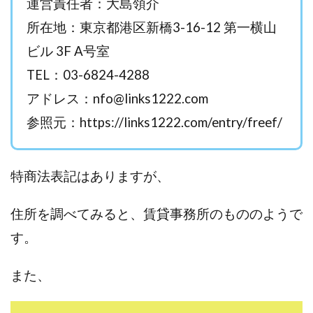
運営責任者：大島領介
西澤英樹
西田哲朗
話題の最新副業
赤澤天道
所在地：東京都港区新橋3-16-12 第一横山
近藤かおり
近藤智弘
遠藤 友里子
酒井
ビル 3F A号室
金の虎(マネーの虎)
長澤 祐介
金勝(キムマサル)
TEL：03-6824-4288
金子弘給
金子正人
金山莉緒
金本浩
アドレス：
nfo@links1222.com
鈴木 孝二
鈴木 翔
鈴木優次郎
鈴木克佳
参照元：https://links1222.com/entry/freef/
鈴木翔
鈴村有基
生成AIの学校「飛翔」
犬神空
株式会社TOKYO STYLE
株式会社ドライブ
株式会社グロース
株式会社ゲート
特商法表記はありますが、
株式会社ゴールドレバテック
株式会社サンアイ
株式会社ジョイン
株式会社スパイラル
住所を調べてみると、賃貸事務所のもののようで
株式会社スマイル
株式会社セカンド
す。
株式会社タイプ
株式会社チャプター2
株式会社ナチュラルナイン
株式会社カーロット
また、
株式会社ナレッジ
株式会社ニュース
株式会社ネクスト
株式会社ネクト