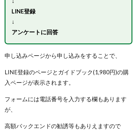
↓
Lisa
Makoto Honda
LEMON(レモン)
LINE登録
manerak
Mari(武島麻里)
MARKET(マーケット)
↓
MASA
Master Piece運営事務局
Masters Bank(マスターズバンク)
MAXIM(マクシム)
アンケートに回答
METHOD30運営事務局
MGB COMPANY(エムジーピーカンパニー)
MIBC
申し込みページから申し込みをすることで、
MIDAS(ミダス)
Life Lead運営事務局
Layla
FREELANCE運営事務局
GRAND SLAM(グランドスラム)
LINE登録のページとガイドブック(1,980円)の購
FRONTIER(フロンティア)
FX
FX GO tap
入ページが表示されます。
FX King's TRUST
FX/BO
FXミリオネアタワー
FX鬼の手
GAFAシステム
GATE(ゲート)
フォームには電話番号を入力する欄もあります
GB株式会社
GOAL-B
GREAT JOY(グレートジョイ)
が、
Kyouji Sayama
happy-style
Hisanori Teduka
HPR株式会社
HYBRID(ハイブリッド)
IHR
高額バックエンドの勧誘等もありえますので
ITS合同会社
JOURNEY（ジャーニー）