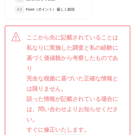
合同会社リバーシブル
坂元雄徳
4.2
Point（ポイント） 厳しく総括
合同会社リュウシン
合同会社リンク
合同会社リングペイ
吉岡勝利
吉本昌代
吉江 佑弥
和佐大輔
唐莉萍
國富竜也
ここから先に記載されていることは
在宅のんびリッチ
坂井彰吾
安藤 翔大
私なりに実施した調査と私の経験に
安達健太郎
我有洋哉
川崎 渉
山形直樹
基づく価値観から考察したものであ
山本拓弥(チョゴリ)
山本耕而
岡崎 健二
り
岡村貴弘
岡田芳弘
島田隆則
嵯峨翔太郎
川原 充将
完全な根拠に基づいた正確な情報と
川口 真子
川端 健太
山崎友也
川端理恵
工藤 総一郎
工藤総一郎
市川 翔平
は限りません。
市川彩子
布施春輝
平野千春
後藤健二
誤った情報が記載されている場合に
必勝プロジェクト無双
志賀恭介
成田賢治
は、問い合わせよりお知らせくださ
山崎隆
山岸祐介
宮光勇次
小川ゆうり
い。
宮地乙十葉
宮本将
宮林 慶次
宮田裕司
すぐに修正いたします。
富岡 伸成
富樫美月
富永健
富田湧貴