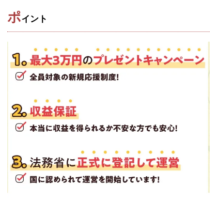
ポ
株式会社エキスパート
株式会社オーシャン・ファーム
イント
株式会社オタケン
株式会社ラット
株式会社リテラシー
特別副業助成金 夢実現キャンペーン
清原達郎
沖中純一
河村一志
河野真美
波乗りジョニー
波乗り波動論
浅野夕美
浜田雄介
海外運営
深原祥太
清原資産管理グループ
清水 貴裕
江面邦彦
清水圭一郎
渡辺佳織
湯浅 和弘
滝沢 風香
滝沢賢治
濵田雄介
無料!カンタン!はやっ!誰でも週給35万円GET!!
熊倉 駿介
片山恵美子
物販/せどり/転売
物販ONE(miraise)
池本 慎一
江上 一機
株式会社リンクス
椿梨沙
株式会社ワーク
株式会社ワイズ
株式会社ワンダーリアリティ
株式会社仕
株式会社和
株式会社心渡