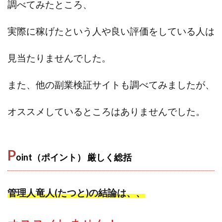
調べてみたところ、
全自動AIシステム(Trading System)
全自動インサイダーROBOT
内藤 洋子
内藤隆児
実際に稼げたという人や
良い評価をしている人は
円城寺
写真や動画にいいねするだけ!
写真を送信して報酬GET
写真を選んで安定した収益を！
見当たりませんでした。
副業専門オープンチャット
冨永愛理
出口洋平
初心者
前田 義明
前田愛
副業
また、他の副業検証サイトも調べてみましたが、
副業コンシェルジュ鈴木
副業ネットワーク
オススメしているところはありませんでした。
副業の教室事務局
副業ポスト
副業ポスト運営事務局
七里信一
一般社団法人こころインターナショナル
P
oint（ポイント） 厳しく
総括
ザ・プレジデント(THE PRESIDENT)
タートルビジネススクール
スマホ内の画像を送信してカンタン副収入
スマホ副業
管理人竜人(たつと)の結論は、、
スマホ副業ナビ
スマホ副業ナビ(ふくぎょーまいすたー)
スマリッチ(smarich)
センサーズ
センター(center)