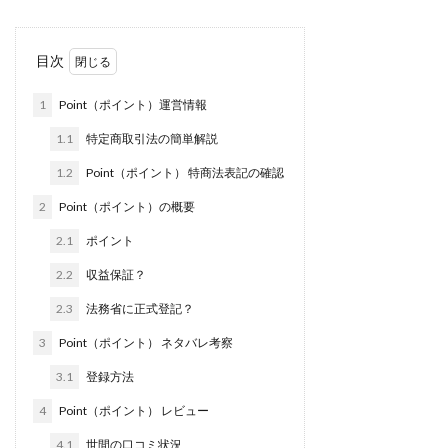
株式会社jカンパニー
株式会社K&H
株式会社LAMP
手塚 久典
戸井田拓也
株式会社Stella
目次
大川康治
坪井 健
堤 舞尋
塚原健太
1
Point（ポイント）運営情報
塩田沙代
夏目歩美
多田明弘
大原 哲男
大原哲男
大島眞理子
大島領介
大川智宏
1.1
特定商取引法の簡単解説
坂本よしたか
大森淳弘
大田賢二
大西良幸
1.2
Point（ポイント） 特商法表記の確認
天内 碧海
天才トレーダーヤス
天本隼人
2
Point（ポイント）の概要
天照(アマテラス)プロジェクト
天野 照章
奥野雄二
2.1
ポイント
宇佐美恵那
安藤 仁
坂本桃太郎
坂口健
2.2
収益保証？
安達健太朗
合同会社ミドル
合同会社アドバンス
2.3
法務省に正式登記？
合同会社ウェルファースト
合同会社クラウドジャパン
3
Point（ポイント） ネタバレ考察
合同会社サウザントレフト
合同会社サバイバルグランピング
合同会社シームレス
3.1
登録方法
合同会社センス
合同会社チルダワーク
4
Point（ポイント） レビュー
合同会社ナチュ
合同会社ネクストイノベーション
4.1
世間の口コミ状況