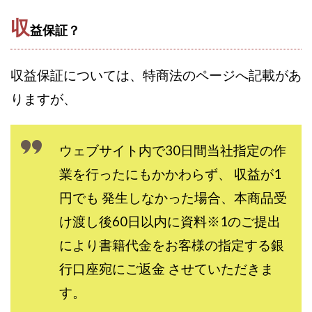
TEDASUKE
The Messiah(ザ・メシア)
収
THE SAVIOR(ザ・セイバー)
THE SHIP
益保証？
THE TEAM(ザ チーム)
TIME BANK SYSTEM
TOP WINNER運営事務局
収益保証については、特商法のページへ記載があ
trialwork365(トライアルワーク365)
trillion
りますが、
trillion運営事務局
Ubiquitous solution
SIDE JOB REACH(サイドジョブリーチ)
Shinya
United Rich F＆B Limited
pm.T株式会社
ウェブサイト内で30日間当社指定の作
NEW PRODUCE(ニュープロデュース)
業を行ったにもかかわらず、 収益が1
NEW SHIFT(ニューシフト)
NFT
Ng Man Hin
円でも 発生しなかった場合、本商品受
NOBU
NOVA
OliveX
omezu
け渡し後60日以内に資料※1のご提出
Owners(次世代型エンジェル投資)
Parrish
PUZZLE
により書籍代金をお客様の指定する銀
SHIFT(シフト)
QUICK(クイック)
行口座宛にご返金 させていただきま
Re:Born(リボーン)
REGAIN(リゲイン)
す。
REVERS(リバース)
RISE UP(ライズアップ)