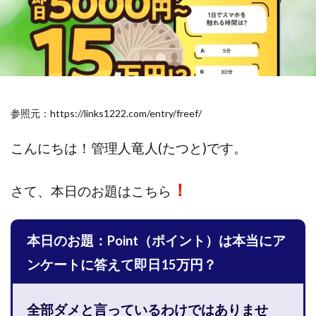
斉藤 敏雄
斎藤 敏雄
新井 孝弘
新井 悠馬
新川卓也
新選組(ガチンコ副業投資)
星野拓馬
望月詩織
暮らしのノマド
最先端スマホワーク
最新AI 5つの錬金術
最短1分で3万円が稼げる即金副業アプリ
参照元：https://links1222.com/entry/freef/
最短即日>>高収入
最速PPCアフィリエイト
有限会社エステージア
有限会社ユースフルインフォ
こんにちは！
管理人竜人(たつと)です。
有限会社現代
有限会社自由人
望月 光
株式会社8EIGHT8
株式会社Asset Cube
戸田 亮太
！
さて、
本日のお題はこちら
株式会社PRICELESS
株式会社NATURAL NINE
株式会社NEXT LEVEL
株式会社NKcreative
本日のお題：Point（ポイント）は本当にア
株式会社note
株式会社OMT
株式会社one
株式会社ORIT
株式会社PACHA(パチャ)
ンケートに答えて即日15万円？
株式会社PLUM
株式会社Precious.Light
株式会社PRINCELESS
株式会社Logical Forex
全部ダメと言っているわけではありませ