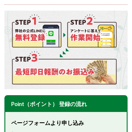
100億円ドリームウィーク2025
10万円GET!!～動画を見て～
2024年最新LINE副業「LIFE」
3問副業 アンケートモニター
Advance Edge
AI YouTuberビジネス講座
Blue Triangle Limited
AI（人工知能）
AI∞所得
AIアプリで稼ぐ/このアプリがすごい
AIサービス(XTOOL)
AI時代の情報発信講座
AI運用サポート
AmazingTick
Amazon
Back Up!!!!運営事務局
Baron
BETTER CHOICE LIMITED
FIRE
FREEDOM(フリーダム)
MONEY LIFE運営事務局
Ltd.
LIFE Style(ライフスタイル)
LifeCreate合同会社
Point（ポイント） 登録の流れ
LINE
LINE JOBNAVI(ジョブナビ)
LINEアンケートに答えて!?
LINEでスタンプ送るだけ
ページフォームより申し込み
LINEで簡単アンケート
LiNK
LINK(リンク)