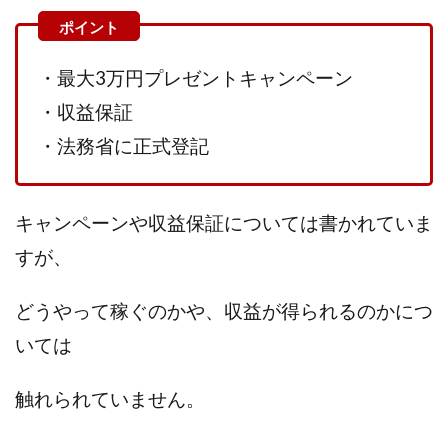
株式会社蝶名林
株式会社評判
桐生秀臣
桜木
森 達郎
楠山高広
永森 航汰
楽々収入アップ
・最大3万円プレゼントキャンペーン
楽天ルーム
榎 恭宏
横村 辰徳
・収益保証
正規のお仕事で年収5
武井 康哲
武田勇吾
・法務省に正式登記
武田章司
毎日安定して稼ぐ！スマホだけですべて完結
毎月簡単収入アップ
水野賢一
合同会社アップステージ
合同会社VSL
キャンペーンや収益保証については書かれていま
【公式】コロコロ・ナタデココ
TADAO YOSHIHARA
すが、
SIGN(サイン)
SIGNAL(シグナル)
SKETCH(スケッチ)
SLOW(スロウ)
Smash Works
SONIC(ソニック)
どうやって稼ぐのかや、収益が得られるのかにつ
SPARKLE!!(スパークル)
STAR .Company.
いては
STAR.system(スターシステム)
SUPERリベンジャーズ
Technical service Co.
触れられていません。
SHYEN GRACE LAURENT INTERNET SERVICES INC