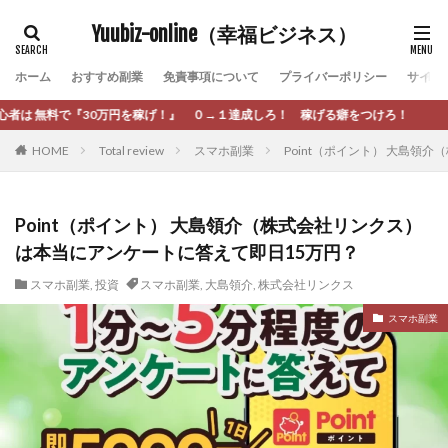
カテゴリー
Yuubiz-online（幸福ビジネス）
ホーム
おすすめ副業
免責事項について
プライバーポリシー
サイト
タグ
！』 ０→１達成しろ！ 稼げる癖をつけろ！
[公式]マネツク
松永千代
本田
杉本 裕介
HOME
Total review
スマホ副業
Point（ポイント） 大島領
村上翔吾
村岡 大樹
村麻巴香
松尾健一郎
松尾豊
松岡峻亮
松崎リオナ
松木慎也
松澤英二
本当にあったうまい話
松野有希
Point（ポイント） 大島領介（株式会社リンクス）
は本当にアンケートに答えて即日15万円？
柏木直人
栗原久美子
栗田真一
株式会社 door
株式会社 e-FLAGS
株式会社 FREDERIQS
スマホ副業
,
投資
スマホ副業
,
大島領介
,
株式会社リンクス
株式会社 安藤企画
株式会社 業
株式会社１(イチ)
スマホ副業
株式会社8Bee
本橋へいすけ
木村大輔
株式会社Appacle
日給5万円可能なながら感覚の副収入アプリ
投資
投資家 亜依
攝津智洋
放置ISマネー(放置 is money)