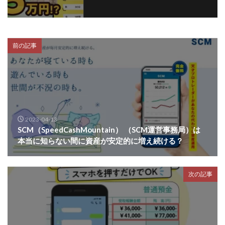
プラチナメソッド2024
ブラックサタン(Black Satan)
フラットワーク
フリー株式会社
フルーツ(スマホをタップするだけ!?)
ホーム合同会社
前の記事
ほったらかしFX運営事務局
マイリスト(My List)
김 가싸
検索
2023-04-13
SCM（SpeedCashMountain） （SCM運営事務局）は
本当に知らない間に資産が安定的に増え続ける？
次の記事