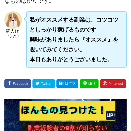
なものばかりです。
スクエア株式会社
スター・プラチナ
スマート副業
スマホのビジネス
スマート資産形成(LDF)
私がオススメする副業は、コツコツ
スマキャン(SMACAN)
スマナビ.com
としっかり稼げるものです。
竜人(た
スマホ1台でどこでも副収入
スマホアベンジャー
つと)
興味がありましたら『オススメ』を
スマホタップだけで
スマホでらくらく副収入アプリ
覗いてみてください。
スマホで副収入の決定版
スマホで始める在宅生活
本日もありがとうございました。
スマホで稼げる?【裏ワザ副業】
スマホのおしごと
トレーダーKaibe
ナイトグループ 岡崎
わずか1日で5万円以上稼ぐ利用者が続出
ゆきや
マネパン KOJI
マネロブ
みきお校長
ミユ
ミラクル(MIRACLE)
ミリオネア5
ミリオネアチャレンジ
ミリオンラボ(million labo)
ミリチャレ
みんなのハッピーワーク
ゆるリッチ
マネーキューピット
ライフアップ(LIFE UP)
ライブアドバイザーカレッジ