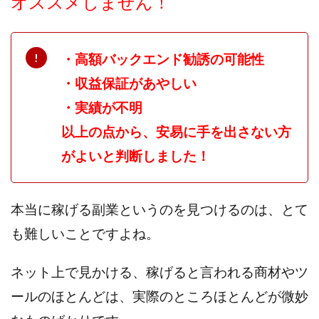
オススメしません！
センタービレッジ合同会社
ソウルメイト(SOUL MATE)
ソフト株式会社
タスク詐欺
スマホふくぎょうのおしごと！
チャプロ
・高額バックエンド勧誘の可能性
ちょこスマ
ちょこっと
ちょこプラ(choco+)
・収益保証があやしい
ちょな(蝶名林達也)
どこでもビジネス
トライアル
・実績が不明
トラスト株式会社
ドリームクラフターズ
以上の点から、安易に手を出さない方
ドリームテック合同会社
ドリームワーク
がよいと判断しました！
スマホを使って稼ぐ方法
スマホひとつでらくらく副業
トレンド
スマートジョブnet
サクッとお仕事サービス
サクッと毎日5万円
本当に稼げる副業というのを見つけるのは、とて
サポーターズファミリー(supporter's family)
も難しいことですよね。
サルでも出来る!最新のお金の稼ぎ方
ネット上で見かける、稼げると言われる商材やツ
ジーニアスブラックボックス
スーパースマイル(SUPER SMILE)
ールのほとんどは、実際のところほとんどが微妙
スキマ時間で稼ぐ Job Lob
スキマ時間の有効活用