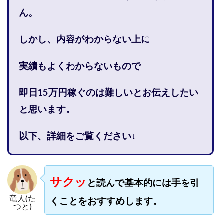
株式会社PROGRESS
株式会社Regene
ん。
株式会社Research
株式会社reward
株式会社ROAD
株式会社SD TRUST
株式会社SELLTEC
しかし、内容がわからない上に
株式会社Seven stud
株式会社SixSence
実績もよくわからないもので
株式会社Smart Life
株式会社soleil
株式会社monokoko
株式会社Link Partners
即日15万円稼ぐのは難しい
とお伝えしたい
株式会社Axio
株式会社FlowRace
と思います。
株式会社BANKER6
株式会社Be honest
株式会社Bell tree
株式会社BLOOM
株式会社BLUE
以下、詳細をご覧ください↓
株式会社Continue Marketing LAB
株式会社e-plus
株式会社FC
株式会社FEEL
株式会社first
株式会社FrontShine
株式会社Link
サクッ
と読んで基本的には手を引
株式会社GENERALHAWK
株式会社gleam
竜人(た
株式会社GOLAZO
株式会社greed
株式会社GW
くことをおすすめします。
つと)
株式会社H・S
株式会社H.S
株式会社ICC