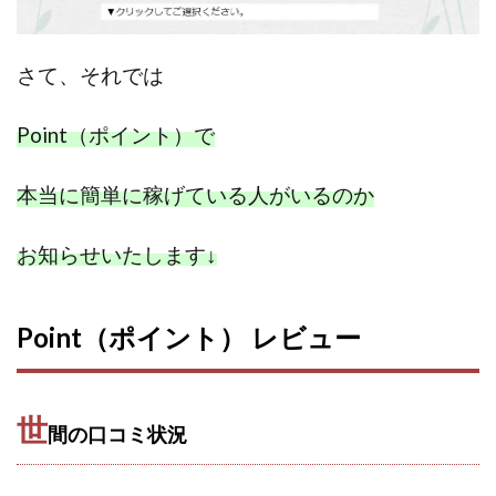
中村健吾
中村友也
中村洸一
中村陽
中田光治
中谷司
中野
中野 友貴
さて、
それでは
中野愛望
佐藤由規
佐藤隆司
一般財団法人日本投資家育成機構
合同会社Artemis
Point（ポイント）で
加藤陸
加藤隆伸
動画を見てGET
動画を見て報酬GET(ゲット)
北野毅
千葉雄介
本当に簡単に稼げている人がいるのか
即金アプリを無料ダウンロードして毎日30
友成 優吾
古賀稜
合同会社 RoyalBond
合同会社AZone
お知らせいたします
↓
加藤浩司
合同会社blue
合同会社CMP
合同会社Fans
合同会社first
合同会社Like Factory
Point（ポイント） レビュー
合同会社NT
合同会社REEF
合同会社Renaissance
合同会社Smile
合同会社ST
合同会社start moving
加藤浩次
加藤敏行
倉由美希
世
間の口コミ状況
写真を選んで収益GET
億のゲームチェンジ
億の継承
億り人プロジェクト
儲けの達人FX