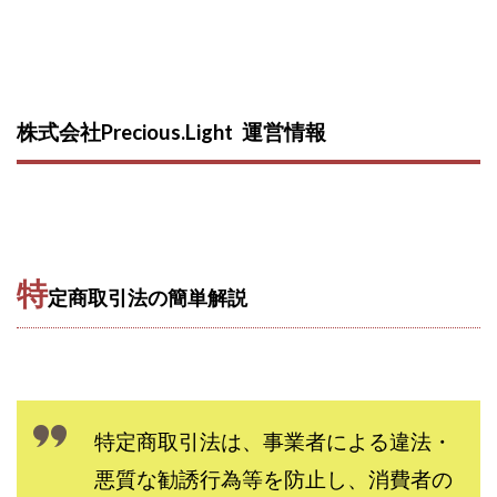
西澤英樹
西田哲朗
話題の最新副業
赤澤天道
近藤かおり
近藤智弘
遠藤 友里子
酒井
金の虎(マネーの虎)
長澤 祐介
金勝(キムマサル)
金子弘給
金子正人
金山莉緒
金本浩
株式会社Precious.Light 運営情報
鈴木 孝二
鈴木 翔
鈴木優次郎
鈴木克佳
鈴木翔
鈴村有基
生成AIの学校「飛翔」
犬神空
株式会社TOKYO STYLE
株式会社ドライブ
株式会社グロース
株式会社ゲート
特
株式会社ゴールドレバテック
株式会社サンアイ
定商取引法の簡単解説
株式会社ジョイン
株式会社スパイラル
株式会社スマイル
株式会社セカンド
株式会社タイプ
株式会社チャプター2
株式会社ナチュラルナイン
株式会社カーロット
特定商取引法は、事業者による違法・
株式会社ナレッジ
株式会社ニュース
悪質な勧誘行為等を防止し、消費者の
株式会社ネクスト
株式会社ネクト