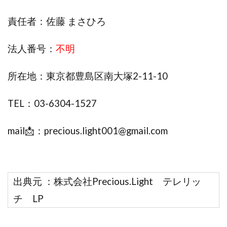
株式会社エキスパート
株式会社オーシャン・ファーム
責任者：佐藤 まさひろ
株式会社オタケン
株式会社ラット
株式会社リテラシー
特別副業助成金 夢実現キャンペーン
法人番号：
不明
清原達郎
沖中純一
河村一志
河野真美
所在地：東京都豊島区南大塚2-11-10
波乗りジョニー
波乗り波動論
浅野夕美
浜田雄介
海外運営
深原祥太
TEL：03-6304-1527
清原資産管理グループ
清水 貴裕
江面邦彦
清水圭一郎
渡辺佳織
湯浅 和弘
滝沢 風香
mail📩：
precious.light001@gmail.com
滝沢賢治
濵田雄介
無料!カンタン!はやっ!誰でも週給35万円GET!!
熊倉 駿介
片山恵美子
物販/せどり/転売
出典元 ：株式会社Precious.Light テレリッ
物販ONE(miraise)
池本 慎一
江上 一機
株式会社リンクス
椿梨沙
株式会社ワーク
チ LP
株式会社ワイズ
株式会社ワンダーリアリティ
株式会社仕
株式会社和
株式会社心渡