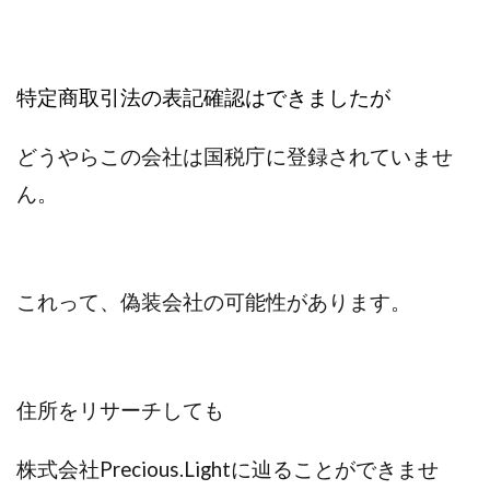
株式会社蝶名林
株式会社評判
桐生秀臣
桜木
森 達郎
楠山高広
永森 航汰
楽々収入アップ
特定商取引法の表記確認はできましたが
楽天ルーム
榎 恭宏
横村 辰徳
正規のお仕事で年収5
武井 康哲
武田勇吾
どうやらこの会社は国税庁に登録されていませ
武田章司
毎日安定して稼ぐ！スマホだけですべて完結
ん。
毎月簡単収入アップ
水野賢一
合同会社アップステージ
合同会社VSL
【公式】コロコロ・ナタデココ
TADAO YOSHIHARA
SIGN(サイン)
SIGNAL(シグナル)
SKETCH(スケッチ)
これって、偽装会社の可能性があります。
SLOW(スロウ)
Smash Works
SONIC(ソニック)
SPARKLE!!(スパークル)
STAR .Company.
STAR.system(スターシステム)
SUPERリベンジャーズ
住所をリサーチしても
Technical service Co.
SHYEN GRACE LAURENT INTERNET SERVICES INC
株式会社Precious.Lightに辿ることができませ