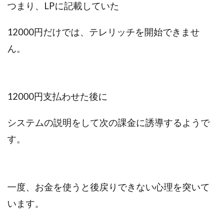
つまり、LPに記載していた
センタービレッジ合同会社
ソウルメイト(SOUL MATE)
ソフト株式会社
タスク詐欺
12000円だけでは、テレリッチを開始できませ
スマホふくぎょうのおしごと！
チャプロ
ん。
ちょこスマ
ちょこっと
ちょこプラ(choco+)
ちょな(蝶名林達也)
どこでもビジネス
トライアル
トラスト株式会社
ドリームクラフターズ
12000円支払わせた後に
ドリームテック合同会社
ドリームワーク
スマホを使って稼ぐ方法
スマホひとつでらくらく副業
システムの説明をして次の課金に誘導するようで
トレンド
スマートジョブnet
す。
サクッとお仕事サービス
サクッと毎日5万円
サポーターズファミリー(supporter's family)
サルでも出来る!最新のお金の稼ぎ方
ジーニアスブラックボックス
一度、お金を使うと後戻りできない心理を突いて
スーパースマイル(SUPER SMILE)
います。
スキマ時間で稼ぐ Job Lob
スキマ時間の有効活用