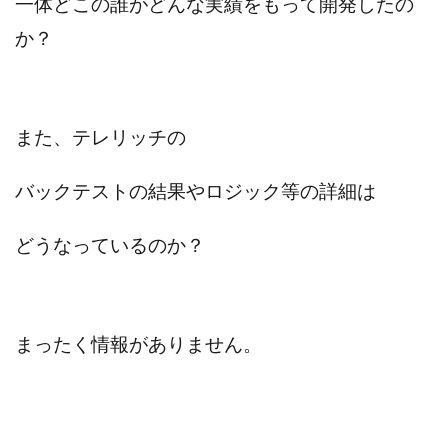
一体どこの誰がどんな実績をもって開発したの
Lisa
Makoto Honda
LEMON(レモン)
か？
manerak
Mari(武島麻里)
MARKET(マーケット)
MASA
Master Piece運営事務局
Masters Bank(マスターズバンク)
MAXIM(マクシム)
METHOD30運営事務局
また、テレリッチの
MGB COMPANY(エムジーピーカンパニー)
MIBC
バックテストの結果やロジック等の詳細は
MIDAS(ミダス)
Life Lead運営事務局
Layla
FREELANCE運営事務局
GRAND SLAM(グランドスラム)
どうなっているのか？
FRONTIER(フロンティア)
FX
FX GO tap
FX King's TRUST
FX/BO
FXミリオネアタワー
FX鬼の手
GAFAシステム
GATE(ゲート)
まったく情報がありません。
GB株式会社
GOAL-B
GREAT JOY(グレートジョイ)
Kyouji Sayama
happy-style
Hisanori Teduka
HPR株式会社
HYBRID(ハイブリッド)
IHR
ITS合同会社
JOURNEY（ジャーニー）