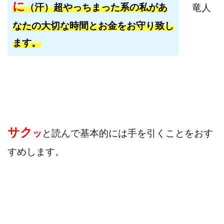
に
（汗）超やっちまった系の私があ
竜人
寺澤英明
将軍
小川 和人
小林 実
なたの大切な時間とお金をお守り致し
山口英樹
小林よしのり
小林尚美
小林正人
小林雄樹
小森みずき
小泉一浩
ます。
少額資金で激安不動産投資
尾崎圭司
山中祐希
山之内リアルエステート株式会社
山口孝志
株式会社STAGE
株式会社STS
合同会社アース
自分の選んだ写真が収益に!!
稲川博紀
空いた時間で高齢者でも稼げる
サク
競馬でカンタン副業 運営事務局
竹井佑介
竹原芳美
ッ
と読んで基本的には手を引くことをおす
竹田茉生
米澤 蓮
紀田 奈々未
紫垣英昭
すめします。
織田慶
臼井穂乃果
秒速のFX スキャルマジック
舟引佑太
荒木剛志
菅原将悟
華山奈緒子
落合琢哉
葉月らな
藏野 雄哉
藤原飛鳥
藤咲優
藤堂 成一
藤堂健一
秘密のテキスト
秋葉 卓也
藤田 陸
畑岡宏光
田中