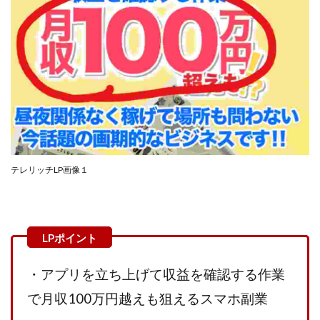
CASHｘCAPTURE運営事務局
ChatGPTセミナー
chokoっと
CIEL(シエル)
CM再生で100万円!
CONNECT(コネクト)
dagen
Dan.Inoue(ダン イノウエ)
Diary(ダイアリー)
BREAKER(ブレイカー)
DTH Co.
EA/Tool
EVER
Everyone(エブリワン)
EXIT MONEY(イグジットマネー)
expand 副業紹介事務局
FANFARE(ファンファーレ)
fargo(ファーゴ)
テレリッチLP画像１
FCシステム
feppiness株式会社
Finance Life(ファイナンスライフ)
BTC FIRE(ビットファイヤ)
BPOINT
folio Co. Ltd.
ADVANCE(アドバンス)
【公式】ストック(在宅10Minutes)
・アプリを立ち上げて収益を確認する作業
【公式】パンド・ラミ
@kiyo
で月収100万円越えも狙えるスマホ副業
000万～1億を誰でも目指せる!
000円をGET