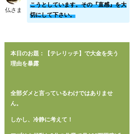
こうとしています。その『直感』を大
株式会社jカンパニー
株式会社K&H
株式会社LAMP
仏さま
手塚 久典
戸井田拓也
株式会社Stella
切にして下さい。
大川康治
坪井 健
堤 舞尋
塚原健太
塩田沙代
夏目歩美
多田明弘
大原 哲男
大原哲男
大島眞理子
大島領介
大川智宏
坂本よしたか
大森淳弘
大田賢二
大西良幸
本日のお題：【テレリッチ】で大金を失う
天内 碧海
天才トレーダーヤス
天本隼人
理由を暴露
天照(アマテラス)プロジェクト
天野 照章
奥野雄二
宇佐美恵那
安藤 仁
坂本桃太郎
坂口健
安達健太朗
合同会社ミドル
合同会社アドバンス
全部ダメと言っているわけではありませ
合同会社ウェルファースト
合同会社クラウドジャパン
ん。
合同会社サウザントレフト
合同会社サバイバルグランピング
合同会社シームレス
しかし、冷静に考えて！
合同会社センス
合同会社チルダワーク
合同会社ナチュ
合同会社ネクストイノベーション