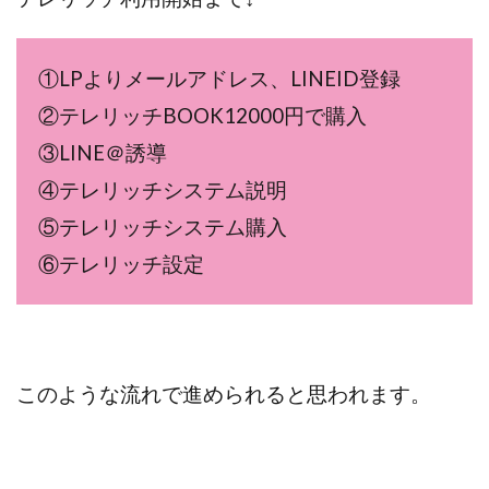
全自動AIシステム(Trading System)
全自動インサイダーROBOT
内藤 洋子
内藤隆児
①LPよりメールアドレス、LINEID登録
円城寺
写真や動画にいいねするだけ!
②テレリッチBOOK12000円で購入
写真を送信して報酬GET
写真を選んで安定した収益を！
副業専門オープンチャット
冨永愛理
出口洋平
③LINE＠誘導
初心者
前田 義明
前田愛
副業
④テレリッチシステム説明
副業コンシェルジュ鈴木
副業ネットワーク
⑤テレリッチシステム購入
副業の教室事務局
副業ポスト
⑥テレリッチ設定
副業ポスト運営事務局
七里信一
一般社団法人こころインターナショナル
ザ・プレジデント(THE PRESIDENT)
タートルビジネススクール
このような流れで進められると思われます。
スマホ内の画像を送信してカンタン副収入
スマホ副業
スマホ副業ナビ
スマホ副業ナビ(ふくぎょーまいすたー)
スマリッチ(smarich)
センサーズ
センター(center)