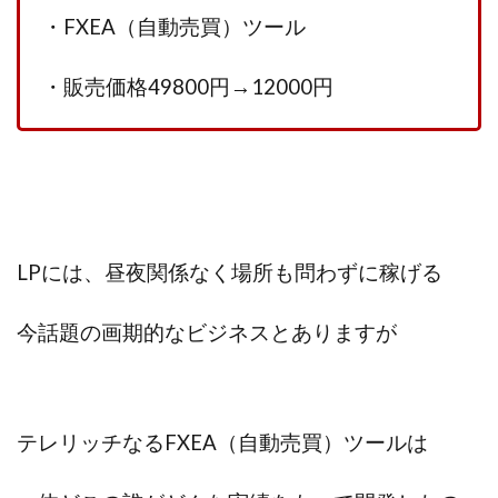
100億円ドリームウィーク2025
・FXEA（自動売買）ツール
10万円GET!!～動画を見て～
2024年最新LINE副業「LIFE」
・販売価格49800円→12000円
3問副業 アンケートモニター
Advance Edge
AI YouTuberビジネス講座
Blue Triangle Limited
AI（人工知能）
AI∞所得
AIアプリで稼ぐ/このアプリがすごい
AIサービス(XTOOL)
AI時代の情報発信講座
AI運用サポート
LPには、昼夜関係なく場所も問わずに稼げる
AmazingTick
Amazon
Back Up!!!!運営事務局
Baron
BETTER CHOICE LIMITED
FIRE
今話題の画期的なビジネスとありますが
FREEDOM(フリーダム)
MONEY LIFE運営事務局
Ltd.
LIFE Style(ライフスタイル)
LifeCreate合同会社
LINE
LINE JOBNAVI(ジョブナビ)
テレリッチなるFXEA（自動売買）ツールは
LINEアンケートに答えて!?
LINEでスタンプ送るだけ
LINEで簡単アンケート
LiNK
LINK(リンク)