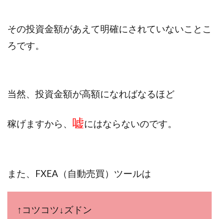
ライフデザイン出版合同会社
らくらくできるスマホ副業
リッチ ギャザリング
リッチ ルーラー
その投資金額があえて明確にされていないことこ
リライアンス(Reliance)
ロミオ・ロドリゲス・ジュニア
ろです。
ワークスフランチャイジーオフィス
ワークホップ(Work Hop)
ワールドリユースシステム
マネーの湖
マックス岩井
なし
当然、投資金額が高額になればなるほど
フェールNaviシステム
ニューイヤーパラダイス
ネオナビ
ネオナビ 我有洋哉
嘘
稼げますから、
に
はならないのです。
ネオライフPROJECT(プロジェクト)
ネットサーフィンをお金に換える
ネットスター
ハイブリッド・トレード・アカデミア
また、
FXEA（自動売買）ツールは
はじめての資産運用
ハピネスサロン
はるかコーチング
フィアナ
フォトチェッカー
マスターピース(MASTER PIECE)
フォトレ
↑コツコツ↓ズドン
フォリオJP(Folio)
ふくぎょうパラダイス