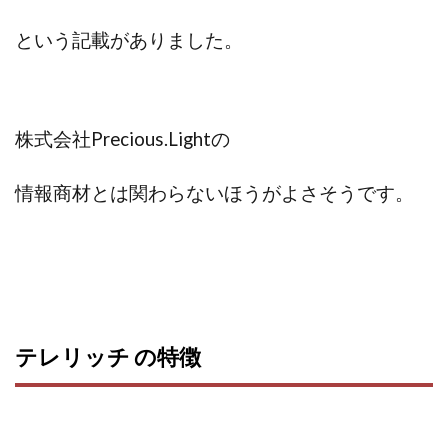
Robert.harry.Ōhno
ROKUYON(ロクヨン)
Rupex Limited
SCM運営事務局
SEVENシステム
という記載がありました。
SHARE
UBI合同協会サポート
V-System
NEW LIFE!(ニューライフ)
ギガマート株式会社
オプトインアフィリエイト
オプトインアフェリエイト
株式会社Precious.Lightの
おまかせAI運用
おむられいか
ガーディアン・トリニティ
カール鈴木
かずくん
情報商材とは関わらないほうがよさそうです。
カマAGEインベストメンバーズ
かんたんスマホ副業
かんたん副業
キャッチtheディルハム
イルカ先生
キャリア(CARRIER)
キャリプロ(キャリアプログラム)
キャリプロ運営事務局
きよとらいふ
グッドナビJOB
クニトミ
テレリッチ の特徴
グランドマスターピースFX
グローバルプロジェクト
クロスリテイリング
クロスリテイリング株式会社
コーチング
エンジェル
イマドキの副業