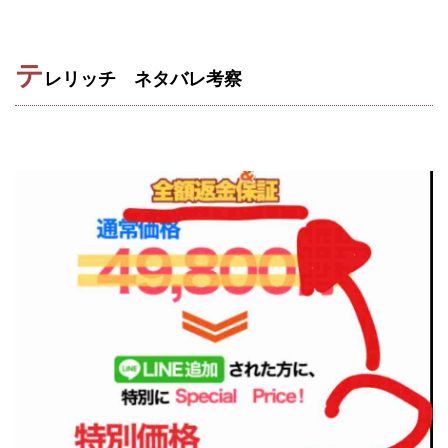
JUPITER運営事務局
Katsutoshi Kumakura
KOJI
KOUTAROU TOMITA
ゴールドラッシュEX
テ
コンサル
合同会社V.S.L
今村雅士
五十嵐
レリッチ ネタバレ考察
五十嵐レオン
五十嵐瑛太
五十嵐真也
井上瑞希
井上裕貴
井口晃
今 努
今、話題!簡単・最新お仕事サービス!
今すぐ始める副業革命
今瀬 健二
久野愛実
今瀬健二
仮想通貨
仮想通貨Vtuberハク
伊東みさき
伊東弘人
伊藤 弘人
会社名 合同会社paradiz
佐竹 良平
佐藤俊幸
佐藤健
佐藤彰洋
二宮瑛士
久保夕貴
佐藤竜
中山 浩昴
三上功太
三上夏治
三宅常雄
三浦健一
上原真琴
上山 大利
下田隆
世界一カンタンなFXの稼ぎ方
中原 徹
中尾龍
中悠太
丸山 徹
中本英
中村 邦明