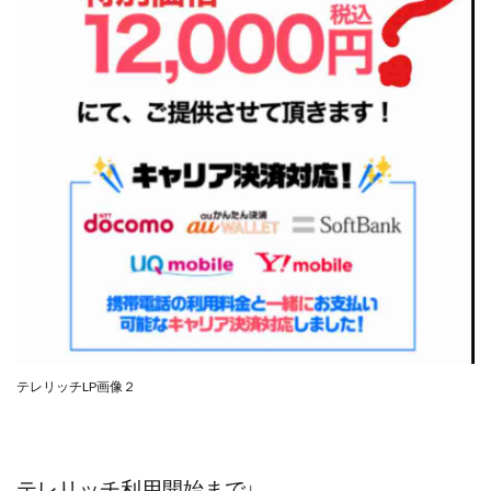
中村健吾
中村友也
中村洸一
中村陽
中田光治
中谷司
中野
中野 友貴
中野愛望
佐藤由規
佐藤隆司
一般財団法人日本投資家育成機構
合同会社Artemis
加藤陸
加藤隆伸
動画を見てGET
動画を見て報酬GET(ゲット)
北野毅
千葉雄介
即金アプリを無料ダウンロードして毎日30
友成 優吾
古賀稜
合同会社 RoyalBond
合同会社AZone
加藤浩司
合同会社blue
合同会社CMP
合同会社Fans
合同会社first
合同会社Like Factory
合同会社NT
合同会社REEF
合同会社Renaissance
合同会社Smile
合同会社ST
合同会社start moving
テレリッチLP画像２
加藤浩次
加藤敏行
倉由美希
写真を選んで収益GET
億のゲームチェンジ
億の継承
億り人プロジェクト
儲けの達人FX
テレリッチ利用開始まで↓