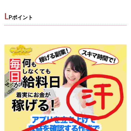
VICTOR(ビクター)
アークAI
VIP LIVE STERAM
WILLIAM CULANDOG JOROLAN
L
Pポイント
Winners Life(ウィナーズライフ)
WINNING ACADEMY(ウイニングアカデミー)
Workings(ワーキング)
World Trader Co Ltd
Write UP
Yamashita Takuma
YSK
ZEXS運営事務局
アイランドセブン(I-LAND 7)
いいね!するだけ
アクシス合同会社
アダルトアフィリエイトクラブ(AAC)
アップライフ
アドネス株式会社
アフェリエイトは稼げない
アブダビ先生
アプリ
アプリで確認するだけ
アプリ生活
アモン
アラン・ソリマチ
New Pioneer
MONEY QUEEN(マネークイーン)
コア(CORE)
Delta運営サポート事務局
BUTTER CASH(バターキャッシュ)
BUZプロジェクト