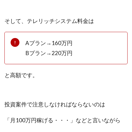
スクエア株式会社
スター・プラチナ
スマート副業
スマホのビジネス
スマート資産形成(LDF)
そして、テレリッチシステム料金は
スマキャン(SMACAN)
スマナビ.com
スマホ1台でどこでも副収入
スマホアベンジャー
スマホタップだけで
スマホでらくらく副収入アプリ
Aプラン→160万円
スマホで副収入の決定版
スマホで始める在宅生活
Bプラン→220万円
スマホで稼げる?【裏ワザ副業】
スマホのおしごと
トレーダーKaibe
ナイトグループ 岡崎
と高額です。
わずか1日で5万円以上稼ぐ利用者が続出
ゆきや
マネパン KOJI
マネロブ
みきお校長
ミユ
ミラクル(MIRACLE)
ミリオネア5
ミリオネアチャレンジ
ミリオンラボ(million labo)
投資案件で注意しなければならないのは
ミリチャレ
みんなのハッピーワーク
ゆるリッチ
「月100万円稼げる・・・」などと言いながら
マネーキューピット
ライフアップ(LIFE UP)
ライブアドバイザーカレッジ