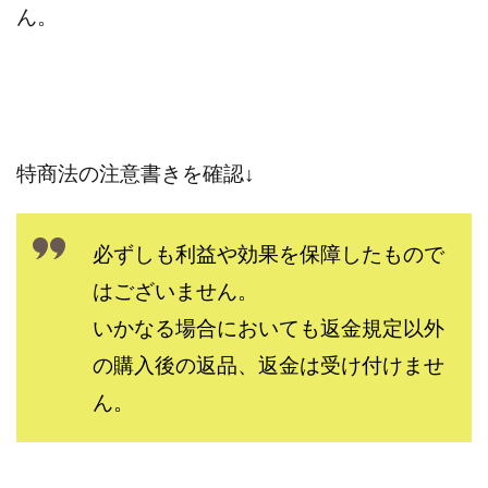
TEDASUKE
The Messiah(ザ・メシア)
ん。
THE SAVIOR(ザ・セイバー)
THE SHIP
THE TEAM(ザ チーム)
TIME BANK SYSTEM
TOP WINNER運営事務局
trialwork365(トライアルワーク365)
trillion
trillion運営事務局
Ubiquitous solution
特商法の注意書きを確認↓
SIDE JOB REACH(サイドジョブリーチ)
Shinya
United Rich F＆B Limited
pm.T株式会社
必ずしも利益や効果を保障したもので
NEW PRODUCE(ニュープロデュース)
はございません。
NEW SHIFT(ニューシフト)
NFT
Ng Man Hin
いかなる場合においても返金規定以外
NOBU
NOVA
OliveX
omezu
Owners(次世代型エンジェル投資)
Parrish
PUZZLE
の購入後の返品、返金は受け付けませ
SHIFT(シフト)
QUICK(クイック)
ん。
Re:Born(リボーン)
REGAIN(リゲイン)
REVERS(リバース)
RISE UP(ライズアップ)