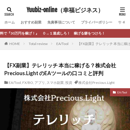
カテゴリー
Yuubiz-online（幸福ビジネス）
ホーム
おすすめ副業
免責事項について
プライバーポリシー
サイト
タグ
 ０→１達成しろ！ 稼げる癖をつけろ！
[公式]マネツク
松永千代
本田
杉本 裕介
HOME
Total review
EA/Tool
【FX副業】テレリッチ 本当に稼げる？
村上翔吾
村岡 大樹
村麻巴香
松尾健一郎
松尾豊
松岡峻亮
松崎リオナ
松木慎也
松澤英二
本当にあったうまい話
松野有希
【FX副業】テレリッチ 本当に稼げる？株式会社
Precious.Light のEAツールの口コミと評判
柏木直人
栗原久美子
栗田真一
株式会社 door
株式会社 e-FLAGS
株式会社 FREDERIQS
EA/Tool
,
FX/BO
,
アプリ
,
スマホ副業
,
投資
株式会社Precious.Light
株式会社 安藤企画
株式会社 業
株式会社１(イチ)
EA/Tool
株式会社8Bee
本橋へいすけ
木村大輔
株式会社Appacle
日給5万円可能なながら感覚の副収入アプリ
投資
投資家 亜依
攝津智洋
放置ISマネー(放置 is money)