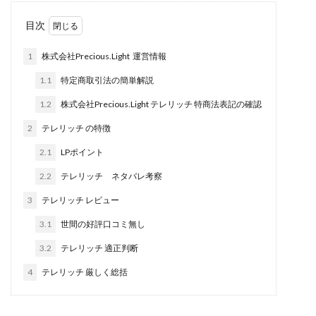
田中 拓哉
田中 旭
田中圭
田中康裕
目次
田中武志
田中絵美
田島俊明
甲斐雅人
1
株式会社Precious.Light 運営情報
町田 信義
白川さやか
福林みずき
益井雅
相川奈津妃
相川浩介
相葉はるか
真中 翔
1.1
特定商取引法の簡単解説
石井泰裕
石塚 憲史
石山 昌志
石川聡彦
1.2
株式会社Precious.Light テレリッチ 特商法表記の確認
確定申告
神威(KAMUI)
藤沢琴音
西勇輝
2
テレリッチ の特徴
王 義虎
高橋 秀明
革命毎日3万円!
須藤一寿
2.1
LPポイント
風間けいご
馬場和義
駒形 哲治
高坂 隆
2.2
テレリッチ ネタバレ考察
高柳 卓馬
高柳大輔
高橋 伸行
高橋 守美
3
テレリッチ レビュー
高橋優作
長谷川博
高橋優里
高橋悟
3.1
世間の好評口コミ無し
高橋拓真
高橋良彰
高橋菜々美
髙野丈
鬼塚尚仁
3.2
テレリッチ 適正判断
魅惑のFXスキャルシステム「即金1億円ボタン」
黒澤真
4
テレリッチ 厳しく総括
黒田勉
齊藤大地
阿部 亮平
長谷川マコト
西崎 薫
金 佳史
西村和之
西森康二