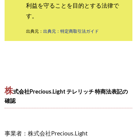
利益を守ることを目的とする法律で
株式会社パワープロモート
株式会社ファナウス
す。
株式会社フィールド
株式会社プラスビジョン
株式会社ブリッジ
株式会社プルミエールエージェント
出典元：
出典元：特定商取引法ガイド
株式会社ライズ
株式会社キャッツ
株式会社お友達企画
株式会社ラブアンドピース
株式会社アイリス
株式会社TRIBE
株式会社Ubiquitous Solution
株式会社Uスクウェア
株式会社Works Agency
株式会社WorksAgency
株式会社X-style
株式会社YASAKA
株式会社アート
株
株式会社アイコン
株式会社アイラボ
式会社Precious.Light テレリッチ 特商法表記の
株式会社アオヤマ
株式会社オリジナル
確認
株式会社アクト
株式会社アシスト
株式会社アシスト・クローバー
株式会社アスク
株式会社アドバンス
株式会社イージー
事業者：株式会社Precious.Light
株式会社インター
株式会社インラージ