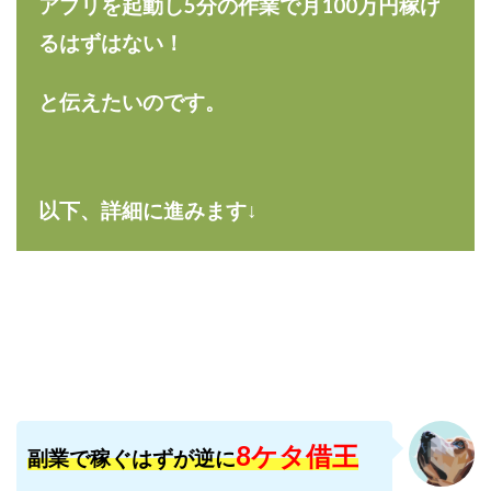
アプリを起動し5分の作業で月100万円稼げ
合同会社リバーシブル
坂元雄徳
るはずはない！
合同会社リュウシン
合同会社リンク
合同会社リングペイ
吉岡勝利
吉本昌代
と伝えたいのです。
吉江 佑弥
和佐大輔
唐莉萍
國富竜也
在宅のんびリッチ
坂井彰吾
安藤 翔大
安達健太郎
我有洋哉
川崎 渉
山形直樹
以下、詳細に進みます↓
山本拓弥(チョゴリ)
山本耕而
岡崎 健二
岡村貴弘
岡田芳弘
島田隆則
嵯峨翔太郎
川原 充将
川口 真子
川端 健太
山崎友也
川端理恵
工藤 総一郎
工藤総一郎
市川 翔平
市川彩子
布施春輝
平野千春
後藤健二
必勝プロジェクト無双
志賀恭介
成田賢治
山崎隆
山岸祐介
宮光勇次
小川ゆうり
宮地乙十葉
宮本将
宮林 慶次
宮田裕司
8ケタ借王
副業で稼ぐはずが逆に
富岡 伸成
富樫美月
富永健
富田湧貴