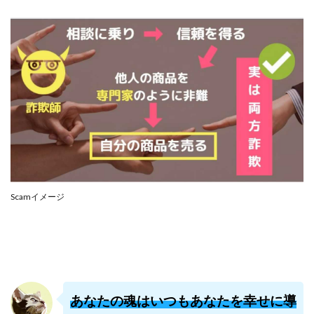
株式会社PROGRESS
株式会社Regene
株式会社Research
株式会社reward
株式会社ROAD
株式会社SD TRUST
株式会社SELLTEC
株式会社Seven stud
株式会社SixSence
株式会社Smart Life
株式会社soleil
株式会社monokoko
株式会社Link Partners
株式会社Axio
株式会社FlowRace
株式会社BANKER6
株式会社Be honest
株式会社Bell tree
株式会社BLOOM
株式会社BLUE
Scamイメージ
株式会社Continue Marketing LAB
株式会社e-plus
株式会社FC
株式会社FEEL
株式会社first
株式会社FrontShine
株式会社Link
株式会社GENERALHAWK
株式会社gleam
株式会社GOLAZO
株式会社greed
株式会社GW
あなたの魂はいつもあなたを幸せに導
株式会社H・S
株式会社H.S
株式会社ICC