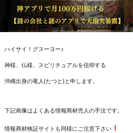
斉藤 敏雄
斎藤 敏雄
新井 孝弘
新井 悠馬
新川卓也
新選組(ガチンコ副業投資)
星野拓馬
望月詩織
暮らしのノマド
最先端スマホワーク
最新AI 5つの錬金術
最短1分で3万円が稼げる即金副業アプリ
最短即日>>高収入
最速PPCアフィリエイト
ハイサイ！グスーヨー
♪
有限会社エステージア
有限会社ユースフルインフォ
神様、仏様、スピリチュアルを信仰する
有限会社現代
有限会社自由人
望月 光
株式会社8EIGHT8
株式会社Asset Cube
戸田 亮太
沖縄出身の
竜人(たつと)と申します。
株式会社PRICELESS
株式会社NATURAL NINE
株式会社NEXT LEVEL
株式会社NKcreative
株式会社note
株式会社OMT
株式会社one
下記画像はよくある情報商材売人の手法です。
株式会社ORIT
株式会社PACHA(パチャ)
株式会社PLUM
株式会社Precious.Light
！
情報商材検証サイトも同様にご注意下さい
株式会社PRINCELESS
株式会社Logical Forex