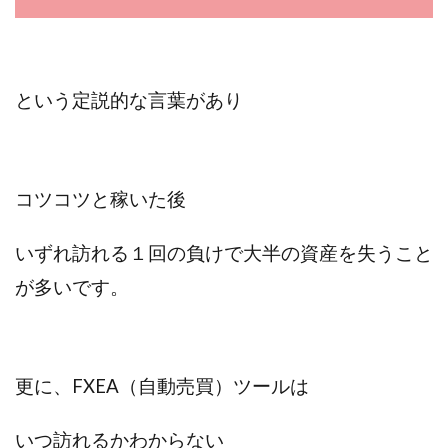
プラチナメソッド2024
ブラックサタン(Black Satan)
フラットワーク
フリー株式会社
フルーツ(スマホをタップするだけ!?)
ホーム合同会社
という定説的な言葉があり
ほったらかしFX運営事務局
マイリスト(My List)
김 가싸
コツコツと稼いた後
検索
いずれ訪れる１回の負けで大半の資産を失うこと
が多いです。
更に、FXEA（自動売買）ツールは
いつ訪れるかわからない