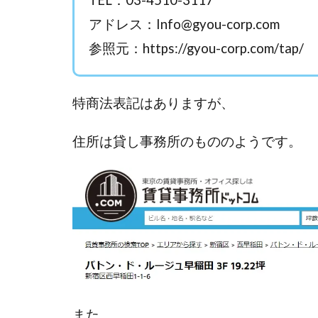
TEL：03-4510-3117
Everyone(エブリ
アドレス：
Info@gyou-corp.com
FANFARE(ファン
Finance Life
参照元：https://gyou-corp.com/tap/
ADVANCE(アドバ
000万～1億を誰
特商法表記はありますが、
2024年最新LINE
Blue Triangle Limi
住所は貸し事務所のもののようです。
AIサービス(XTOOL
Back Up!!!!運営
MONEY LIFE運
LINE JOBNAVI(
LiNK
LINK(
MARKET(マーケッ
MAXIM(マクシム)
MIDAS(ミダス)
また、