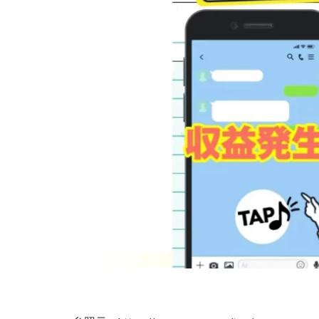
株式会社Seven stu
株式会社Link Partn
株式会社Bell tree
株式会社FC
株式会社GENERAL
株式会社H・S
手塚 久典
戸
夏目歩美
多
坂本よしたか
天照(アマテラス)
坂口健
安達
合同会社クラウド
合同会社シームレ
合同会社ネクスト
合同会社リンク