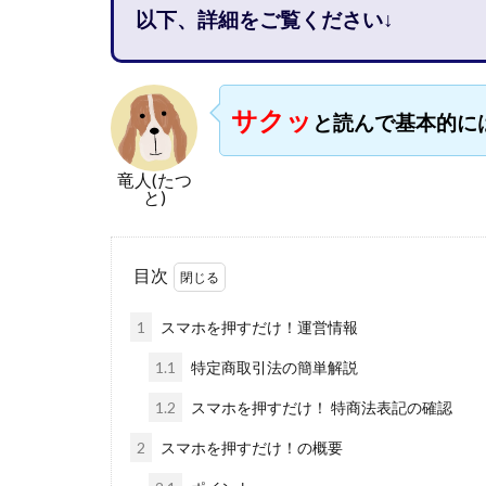
以下、詳細をご覧ください↓
石塚 憲史
高橋 秀明
革
高柳 卓馬
高
サクッ
と読んで基本的に
高橋拓真
高
魅惑のFXスキャ
竜人(たつ
長谷川マコト
と)
話題の最新副業
長澤 祐介
金
目次
鈴木優次郎
株式会社TOKYO ST
1
スマホを押すだけ！運営情報
株式会社ゴールド
1.1
特定商取引法の簡単解説
株式会社スマイル
1.2
スマホを押すだけ！ 特商法表記の確認
株式会社ナチュラ
2
スマホを押すだけ！の概要
株式会社ネクスト
株式会社フィール