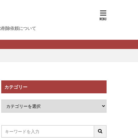
香
松尾健一郎
松野有希
の削除依頼について
FREDERIQS
木村大輔
攝津智洋
川卓也
ーク
PPCアフィリエイト
カテゴリー
望月 光
ATURAL NINE
社one
SELLTEC