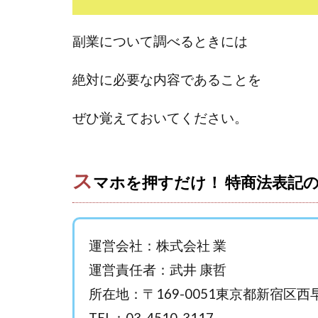
おまかせAI運用
カマAGEインベス
副業について調べるときには
イルカ先生
きよとらいふ
絶対に必要な内容であることを
クロスリテイリン
VICTOR(ビクター)
ぜひ覚えておいてください。
Winners Life
World Trader Co L
アイランドセブン(I-L
ス
マホを押すだけ！ 特商法表記
アップライフ
アプリで確認する
MONEY QUEEN
運営会社：株式会社 業
BUTTER CASH
運営責任者：武井 康哲
chokoっと
C
所在地：〒169-0051東京都新宿区
Dan.Inoue(ダン 