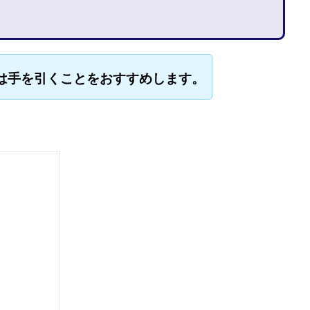
石山 昌志
石川聡彦
確定申告
神威(KAMUI)
藤沢琴音
西
命毎日3万円!
須藤一寿
風間けいご
馬場和義
駒形 哲治
柳大輔
高橋 伸行
高橋 守美
高橋優作
長谷川博
高橋優
は手を引くことをおすすめします。
橋良彰
高橋菜々美
髙野丈
鬼塚尚仁
ルシステム「即金1億円ボタン」
黒澤真
黒田勉
齊藤大地
阿部
西崎 薫
金 佳史
西村和之
西森康二
西澤英樹
西田哲
赤澤天道
近藤かおり
近藤智弘
遠藤 友里子
酒井
金
勝(キムマサル)
金子弘給
金子正人
金山莉緒
金本浩
鈴
鈴木克佳
鈴木翔
鈴村有基
生成AIの学校「飛翔」
犬神空
YLE
株式会社ドライブ
株式会社グロース
株式会社ゲート
レバテック
株式会社サンアイ
株式会社ジョイン
株式会社スパイラ
株式会社セカンド
株式会社タイプ
株式会社チャプター2
ルナイン
株式会社カーロット
株式会社ナレッジ
株式会社ニュース
株式会社ネクト
株式会社パワープロモート
株式会社ファナウス
ド
株式会社プラスビジョン
株式会社ブリッジ
株式会社プルミエー