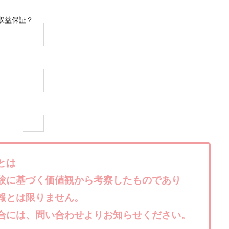
株式会社キャッツ
株式会社お友達企画
株式会社ラブアンドピース
＆収益保証？
株式会社TRIBE
株式会社Ubiquitous Solution
株式会社Uスクウェ
ency
株式会社WorksAgency
株式会社X-style
株式会社YASAKA
株式会社アイラボ
株式会社アオヤマ
株式会社オリジナル
株
株式会社アシスト・クローバー
株式会社アスク
株式会社アドバン
株式会社インター
株式会社インラージ
株式会社エキスパート
ン・ファーム
株式会社オタケン
株式会社ラット
株式会社リテラシ
夢実現キャンペーン
清原達郎
沖中純一
河村一志
河野真美
浅野夕美
浜田雄介
海外運営
深原祥太
清原資産管理グルー
水圭一郎
渡辺佳織
湯浅 和弘
滝沢 風香
滝沢賢治
濵田
とは
っ!誰でも週給35万円GET!!
熊倉 駿介
片山恵美子
物販/せどり/
験に基づく価値観から考察したものであり
池本 慎一
江上 一機
株式会社リンクス
椿梨沙
株式会
報とは限りません。
株式会社ワンダーリアリティ
株式会社仕
株式会社和
株式会社
合には、問い合わせよりお知らせください。
株式会社評判
桐生秀臣
桜木
森 達郎
楠山高広
永森