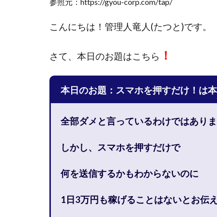
参照元：https://gyou-corp.com/tap/
國富竜也
在
こんにちは！
管理人竜人(たつと)です。
山形直樹
山
嵯峨翔太郎
！
さて、
本日のお題はこちら
工藤総一郎
志賀恭介
成
宮林 慶次
宮
本日のお題：スマホを押すだけ！は本
小川 和人
小
小泉一浩
少
全部ダメと言っているわけではありま
山口孝志
株
空いた時間で高齢
しかし、スマホを押すだけで
米澤 蓮
紀田
荒木剛志
菅
何を送信するかもわからないのに
藤堂 成一
藤
1日3万円も稼げることはないと
お伝
田中 旭
田中
白川さやか