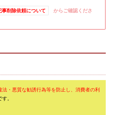
楽天ルーム
榎 恭宏
横村 辰徳
正規のお仕事で年収5
武井
日安定して稼ぐ！スマホだけですべて完結
毎月簡単収入アップ
水野賢一
記事削除依頼について
からご確認くださ
テージ
合同会社VSL
【公式】コロコロ・ナタデココ
TADAO YOSH
SIGNAL(シグナル)
SKETCH(スケッチ)
SLOW(スロウ)
Smash Wor
SPARKLE!!(スパークル)
STAR .Company.
STAR.system(スターシス
ーズ
Technical service Co.
SHYEN GRACE LAURENT INTERNET SERVICES
The Messiah(ザ・メシア)
THE SAVIOR(ザ・セイバー)
THE SHIP
TH
EM
TOP WINNER運営事務局
trialwork365(トライアルワーク365)
tr
Ubiquitous solution
SIDE JOB REACH(サイドジョブリーチ)
Shinya
imited
pm.T株式会社
NEW PRODUCE(ニュープロデュース)
NEW 
 Hin
NOBU
NOVA
OliveX
omezu
Owners(次世代型
ZLE
SHIFT(シフト)
QUICK(クイック)
Re:Born(リボーン)
RE
違法・悪質な勧誘行為等を防止し、消費者の利
RISE UP(ライズアップ)
Robert.harry.Ōhno
ROKUYON(ロクヨン)
です。
SEVENシステム
SHARE
UBI合同協会サポート
V-System
ーライフ)
ギガマート株式会社
オプトインアフィリエイト
オプトイ