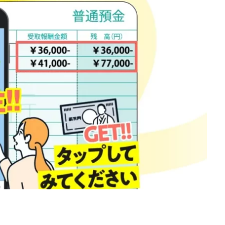
d
株式会社SixSence
株式会社Smart Life
株式会社soleil
株式会
ers
株式会社Axio
株式会社FlowRace
株式会社BANKER6
株式
株式会社BLOOM
株式会社BLUE
株式会社Continue Marketing LAB
株式会社FEEL
株式会社first
株式会社FrontShine
株式会社Link
HAWK
株式会社gleam
株式会社GOLAZO
株式会社greed
株
株式会社H.S
株式会社ICC
株式会社jカンパニー
株式会社K&H
井田拓也
株式会社Stella
大川康治
坪井 健
堤 舞尋
塚原
田明弘
大原 哲男
大原哲男
大島眞理子
大島領介
大川智
大森淳弘
大田賢二
大西良幸
天内 碧海
天才トレーダーヤス
プロジェクト
天野 照章
奥野雄二
宇佐美恵那
安藤 仁
坂
健太朗
合同会社ミドル
合同会社アドバンス
合同会社ウェルファー
ジャパン
合同会社サウザントレフト
合同会社サバイバルグランピング
ス
合同会社センス
合同会社チルダワーク
合同会社ナチュ
イノベーション
合同会社リバーシブル
坂元雄徳
合同会社リュウシ
合同会社リングペイ
吉岡勝利
吉本昌代
吉江 佑弥
和佐大