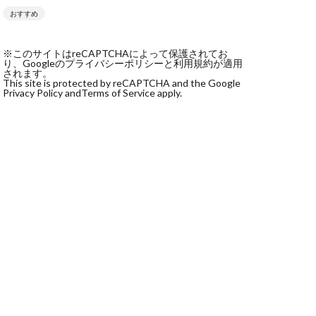
おすすめ
社monokoko
会社Be honest
※このサイトはreCAPTCHAによって保護されてお
株式会社e-plus
り、Googleのプライバシーポリシーと利用規約が適用
されます。
This site is protected by reCAPTCHA and the Google
Privacy Policy and
Terms of Service apply.
式会社GW
株式会社LAMP
健太
塩田沙代
宏
天本隼人
本桃太郎
スト
ン
輔
唐莉萍