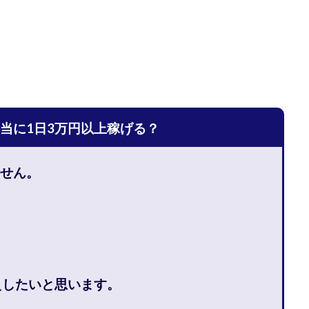
宅のんびリッチ
坂井彰吾
安藤 翔大
安達健太郎
我有洋哉
本拓弥(チョゴリ)
山本耕而
岡崎 健二
岡村貴弘
岡田芳弘
川原 充将
川口 真子
川端 健太
山崎友也
川端理恵
工藤
市川 翔平
市川彩子
布施春輝
平野千春
後藤健二
必勝プ
田賢治
山崎隆
山岸祐介
宮光勇次
小川ゆうり
宮地乙十
田裕司
富岡 伸成
富樫美月
富永健
富田湧貴
寺澤英明
当に1日3万円以上稼げる？
林 実
山口英樹
小林よしのり
小林尚美
小林正人
小林
額資金で激安不動産投資
尾崎圭司
山中祐希
山之内リアルエステー
せん。
式会社STAGE
株式会社STS
合同会社アース
自分の選んだ写真が収益
者でも稼げる
競馬でカンタン副業 運営事務局
竹井佑介
竹原芳美
 奈々未
紫垣英昭
織田慶
臼井穂乃果
秒速のFX スキャルマジ
原将悟
華山奈緒子
落合琢哉
葉月らな
藏野 雄哉
藤原飛
堂健一
秘密のテキスト
秋葉 卓也
藤田 陸
畑岡宏光
田
えしたいと思います。
圭
田中康裕
田中武志
田中絵美
田島俊明
甲斐雅人
福林みずき
益井雅
相川奈津妃
相川浩介
相葉はるか
真