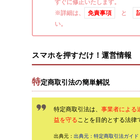
楽々収入アップ
すぐに修正いたします。
武田章司
毎
※詳細は、
免責事項
と
合同会社アップス
い。
SIGN(サイン)
SONIC(ソニック)
SUPERリベンジャ
スマホを押すだけ！運営情報
TEDASUKE
TIME BANK SYST
trillion運営事務局
特
定商取引法の簡単解説
United Rich F＆B L
NFT
Ng Man
Parrish
PUZ
特定商取引法は、
事業者による
REVERS(リバース)
益を守る
ことを目的とする法律
SCM運営事務局
NEW LIFE!(ニュ
出典元：
出典元：特定商取引法ガイド