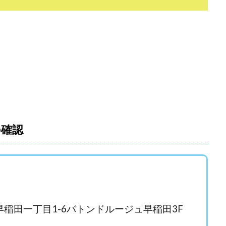
おむられいか
ガーディアン・トリニティ
カール鈴木
かずくん
トメンバーズ
かんたんスマホ副業
かんたん副業
キャッチtheディ
キャリア(CARRIER)
キャリプロ(キャリアプログラム)
キャリプロ運営事
グッドナビJOB
クニトミ
グランドマスターピースFX
グローバ
グ
クロスリテイリング株式会社
コーチング
エンジェル
イマ
アークAI
VIP LIVE STERAM
WILLIAM CULANDOG JOROLAN
(ウィナーズライフ)
WINNING ACADEMY(ウイニングアカデミー)
Workings
td
Write UP
Yamashita Takuma
YSK
ZEXS運営事務局
AND 7)
いいね!するだけ
アクシス合同会社
アダルトアフィリエイ
の確認
アドネス株式会社
アフェリエイトは稼げない
アブダビ先生
アプ
だけ
アプリ生活
アモン
アラン・ソリマチ
New Pioneer
(マネークイーン)
コア(CORE)
Delta運営サポート事務局
(バターキャッシュ)
BUZプロジェクト
CASHｘCAPTURE運営事務局
C
IEL(シエル)
CM再生で100万円!
CONNECT(コネクト)
dagen
西早稲田一丁目1-6バトンドルージュ早稲田3F
イノウエ)
Diary(ダイアリー)
BREAKER(ブレイカー)
DTH Co.
EA