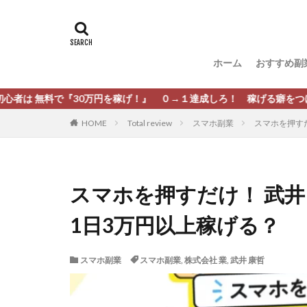
タグ
[公式]マネツク
松尾豊
松岡
ホーム
おすすめ副
柏木直人
栗
株式会社 安藤企画
『30万円を稼げ！』 ０→１達成しろ！ 稼げる癖をつけろ！
株式会社Appacle
HOME
Total review
スマホ副業
スマホを押すだ
放置ISマネー(放置 is
新選組(ガチンコ副
最新AI 5つの錬金
スマホを押すだけ！ 武井
有限会社エステー
1日3万円以上稼げる？
株式会社8EIGHT8
株式会社NEXT LEV
スマホ副業
スマホ副業
,
株式会社 業
,
武井 康哲
株式会社ORIT
株式会社PRINCELE
株式会社Research