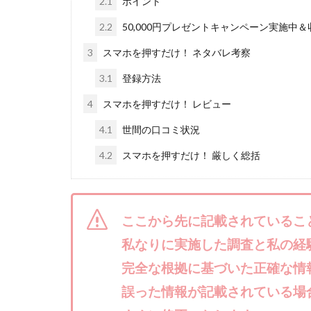
2.1
ポイント
株式会社ライズ
2.2
50,000円プレゼントキャンペーン実施中
株式会社アイリス
3
スマホを押すだけ！ ネタバレ考察
株式会社Works Ag
3.1
登録方法
株式会社アイコン
株式会社アシスト
4
スマホを押すだけ！ レビュー
株式会社イージー
4.1
世間の口コミ状況
株式会社オーシャ
4.2
スマホを押すだけ！ 厳しく総括
特別副業助成金 
波乗り波動論
江面邦彦
清
ここから先に記載されているこ
無料!カンタン!はや
私なりに実施した調査と私の経
物販ONE(miraise)
完全な根拠に基づいた正確な情
株式会社ワイズ
誤った情報が記載されている場
株式会社蝶名林