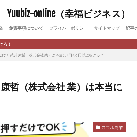
Yuubiz-online（幸福ビジネス）
松永千代
本田
杉本 裕介
村上翔吾
村岡 大樹
村麻巴
峻亮
松崎リオナ
松木慎也
松澤英二
本当にあったうまい話
業
免責事項について
プライバーポリシー
サイトマップ
記事
原久美子
栗田真一
株式会社 door
株式会社 e-FLAGS
株式会社 
株式会社 業
株式会社１(イチ)
株式会社8Bee
本橋へいすけ
日給5万円可能なながら感覚の副収入アプリ
投資
投資家 亜依
け！ 武井 康哲（株式会社 業）は本当に1日3万円以上稼げる？
 money)
斉藤 敏雄
斎藤 敏雄
新井 孝弘
新井 悠馬
新
業投資)
星野拓馬
望月詩織
暮らしのノマド
最先端スマホワ
術
最短1分で3万円が稼げる即金副業アプリ
最短即日>>高収入
最速
 康哲（株式会社 業）は本当に
ジア
有限会社ユースフルインフォ
有限会社現代
有限会社自由人
株式会社Asset Cube
戸田 亮太
株式会社PRICELESS
株式会社N
EL
株式会社NKcreative
株式会社note
株式会社OMT
株式会
株式会社PACHA(パチャ)
株式会社PLUM
株式会社Precious.Light
SS
株式会社Logical Forex
株式会社PROGRESS
株式会社Regene
スマホ副業
株式会社reward
株式会社ROAD
株式会社SD TRUST
株式会社