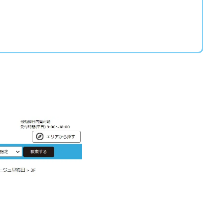
ワン)
EXIT MONEY(イグジットマネー)
expand 副業紹介事務局
ファーレ)
fargo(ファーゴ)
FCシステム
feppiness株式会社
(ファイナンスライフ)
BTC FIRE(ビットファイヤ)
BPOINT
folio Co. Ltd.
ンス)
【公式】ストック(在宅10Minutes)
【公式】パンド・ラミ
@k
でも目指せる!
000円をGET
100億円ドリームウィーク2025
10万円
副業「LIFE」
3問副業 アンケートモニター
Advance Edge
AI You
ted
AI（人工知能）
AI∞所得
AIアプリで稼ぐ/このアプリがすごい
)
AI時代の情報発信講座
AI運用サポート
AmazingTick
Amaz
事務局
Baron
BETTER CHOICE LIMITED
FIRE
FREEDOM(フリ
営事務局
Ltd.
LIFE Style(ライフスタイル)
LifeCreate合同会社
L
ジョブナビ)
LINEアンケートに答えて!?
LINEでスタンプ送るだけ
LI
リンク)
Lisa
Makoto Honda
LEMON(レモン)
manerak
ト)
MASA
Master Piece運営事務局
Masters Bank(マスターズバン
METHOD30運営事務局
MGB COMPANY(エムジーピーカンパニー)
Life Lead運営事務局
Layla
FREELANCE運営事務局
GRAND S