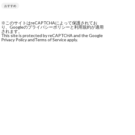
おすすめ
社monokoko
会社Be honest
※このサイトはreCAPTCHAによって保護されてお
株式会社e-plus
り、Googleのプライバシーポリシーと利用規約が適用
されます。
This site is protected by reCAPTCHA and the Google
Privacy Policy and
Terms of Service apply.
式会社GW
株式会社LAMP
健太
塩田沙代
宏
天本隼人
本桃太郎
スト
ン
輔
唐莉萍