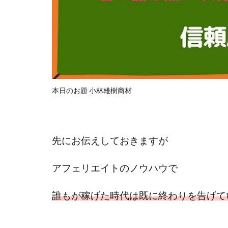
楽々収入アップ
武田章司
毎
合同会社アップス
SIGN(サイン)
SONIC(ソニック)
SUPERリベンジャ
本日のお題 小林雄樹商材
TEDASUKE
TIME BANK SYST
trillion運営事務局
United Rich F＆B L
先にお伝えしておきますが
NFT
Ng Man
アフェリエイトのノウハウで
Parrish
PUZ
REVERS(リバース)
誰もが稼げた時代は
既に終わりを告げて
SCM運営事務局
NEW LIFE!(ニュ