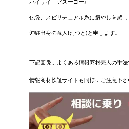
ハイサイ！グスーヨー
♪
國富竜也
在
山形直樹
山
仏像、スピリチュアル系に癒やしを感じ
嵯峨翔太郎
沖縄出身の
竜人(たつと)と申します。
工藤総一郎
志賀恭介
成
宮林 慶次
宮
小川 和人
小
下記画像はよくある情報商材売人の手法
小泉一浩
少
山口孝志
株
情報商材検証サイトも同様にご注意下さ
空いた時間で高齢
米澤 蓮
紀田
荒木剛志
菅
藤堂 成一
藤
田中 旭
田中
白川さやか