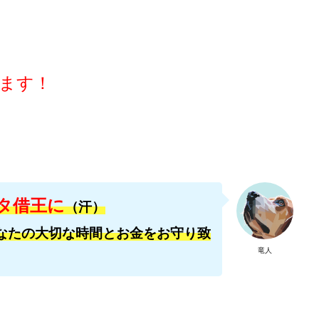
ワン)
EXIT MONEY(イグジットマネー)
expand 副業紹介事務局
ファーレ)
fargo(ファーゴ)
FCシステム
feppiness株式会社
(ファイナンスライフ)
BTC FIRE(ビットファイヤ)
BPOINT
folio Co. Ltd.
ンス)
【公式】ストック(在宅10Minutes)
【公式】パンド・ラミ
@k
ます！
でも目指せる!
000円をGET
100億円ドリームウィーク2025
10万円
副業「LIFE」
3問副業 アンケートモニター
Advance Edge
AI You
ted
AI（人工知能）
AI∞所得
AIアプリで稼ぐ/このアプリがすごい
)
AI時代の情報発信講座
AI運用サポート
AmazingTick
Amaz
事務局
Baron
BETTER CHOICE LIMITED
FIRE
FREEDOM(フリ
営事務局
Ltd.
LIFE Style(ライフスタイル)
LifeCreate合同会社
L
タ借王に
（汗）
ジョブナビ)
LINEアンケートに答えて!?
LINEでスタンプ送るだけ
LI
なたの大切な時間とお金をお守り致
リンク)
Lisa
Makoto Honda
LEMON(レモン)
manerak
竜人
ト)
MASA
Master Piece運営事務局
Masters Bank(マスターズバン
METHOD30運営事務局
MGB COMPANY(エムジーピーカンパニー)
Life Lead運営事務局
Layla
FREELANCE運営事務局
GRAND S