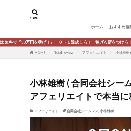
タグ
[公式]マネツク
松尾豊
松岡
ホーム
おすすめ副
柏木直人
栗
株式会社 安藤企画
円を稼げ！』 ０→１達成しろ！ 稼げる癖をつけろ！
株式会社Appacle
HOME
Total review
アフェリエイト
小林雄樹
放置ISマネー(放置 is
新選組(ガチンコ副
最新AI 5つの錬金
小林雄樹 ( 合同会社シ
有限会社エステー
アフェリエイトで本当に
株式会社8EIGHT8
株式会社NEXT LEV
アフェリエイト
合同会社シームレス
,
小林雄樹
株式会社ORIT
株式会社PRINCELE
株式会社Research