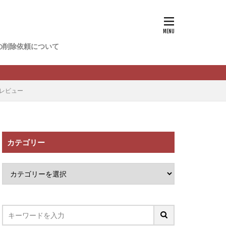
香
松尾健一郎
松野有希
の削除依頼について
FREDERIQS
木村大輔
攝津智洋
チレビュー
川卓也
ーク
PPCアフィリエイト
カテゴリー
望月 光
ATURAL NINE
社one
SELLTEC