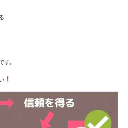
宅のんびリッチ
坂井彰吾
安藤 翔大
安達健太郎
我有洋哉
本拓弥(チョゴリ)
山本耕而
岡崎 健二
岡村貴弘
岡田芳弘
る
川原 充将
川口 真子
川端 健太
山崎友也
川端理恵
工藤
市川 翔平
市川彩子
布施春輝
平野千春
後藤健二
必勝プ
田賢治
山崎隆
山岸祐介
宮光勇次
小川ゆうり
宮地乙十
田裕司
富岡 伸成
富樫美月
富永健
富田湧貴
寺澤英明
林 実
山口英樹
小林よしのり
小林尚美
小林正人
小林
です。
額資金で激安不動産投資
尾崎圭司
山中祐希
山之内リアルエステー
式会社STAGE
株式会社STS
合同会社アース
自分の選んだ写真が収益
！
い
者でも稼げる
競馬でカンタン副業 運営事務局
竹井佑介
竹原芳美
 奈々未
紫垣英昭
織田慶
臼井穂乃果
秒速のFX スキャルマジ
原将悟
華山奈緒子
落合琢哉
葉月らな
藏野 雄哉
藤原飛
堂健一
秘密のテキスト
秋葉 卓也
藤田 陸
畑岡宏光
田
圭
田中康裕
田中武志
田中絵美
田島俊明
甲斐雅人
福林みずき
益井雅
相川奈津妃
相川浩介
相葉はるか
真