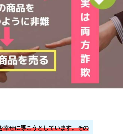
石山 昌志
石川聡彦
確定申告
神威(KAMUI)
藤沢琴音
西
命毎日3万円!
須藤一寿
風間けいご
馬場和義
駒形 哲治
柳大輔
高橋 伸行
高橋 守美
高橋優作
長谷川博
高橋優
橋良彰
高橋菜々美
髙野丈
鬼塚尚仁
ルシステム「即金1億円ボタン」
黒澤真
黒田勉
齊藤大地
阿部
西崎 薫
金 佳史
西村和之
西森康二
西澤英樹
西田哲
赤澤天道
近藤かおり
近藤智弘
遠藤 友里子
酒井
金
勝(キムマサル)
金子弘給
金子正人
金山莉緒
金本浩
鈴
鈴木克佳
鈴木翔
鈴村有基
生成AIの学校「飛翔」
犬神空
YLE
株式会社ドライブ
株式会社グロース
株式会社ゲート
レバテック
株式会社サンアイ
株式会社ジョイン
株式会社スパイラ
株式会社セカンド
株式会社タイプ
株式会社チャプター2
ルナイン
株式会社カーロット
株式会社ナレッジ
株式会社ニュース
株式会社ネクト
株式会社パワープロモート
株式会社ファナウス
を幸せに導こうとしています。その
ド
株式会社プラスビジョン
株式会社ブリッジ
株式会社プルミエー