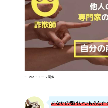
石塚 憲史
高橋 秀明
革
高柳 卓馬
高
高橋拓真
高
魅惑のFXスキャ
長谷川マコト
話題の最新副業
長澤 祐介
金
鈴木優次郎
株式会社TOKYO ST
SCAMイメージ画像
株式会社ゴールド
株式会社スマイル
株式会社ナチュラ
株式会社ネクスト
あなたの魂はいつもあなた
株式会社フィール