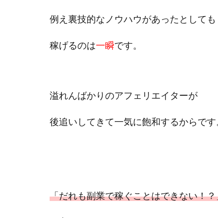
おまかせAI運用
カマAGEインベス
例え裏技的なノウハウがあったとしても
イルカ先生
稼げるのは
一瞬
です。
きよとらいふ
クロスリテイリン
VICTOR(ビクター)
Winners Life
溢れんばかりのアフェリエイターが
World Trader Co L
アイランドセブン(I-L
後追いしてきて一気に飽和するからです
アップライフ
アプリで確認する
MONEY QUEEN
BUTTER CASH
chokoっと
C
「だれも副業で稼ぐことはできない！？
Dan.Inoue(ダン 