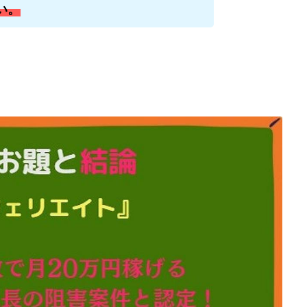
い。
株式会社キャッツ
株式会社お友達企画
株式会社ラブアンドピース
株式会社TRIBE
株式会社Ubiquitous Solution
株式会社Uスクウェ
ency
株式会社WorksAgency
株式会社X-style
株式会社YASAKA
株式会社アイラボ
株式会社アオヤマ
株式会社オリジナル
株
株式会社アシスト・クローバー
株式会社アスク
株式会社アドバン
株式会社インター
株式会社インラージ
株式会社エキスパート
ン・ファーム
株式会社オタケン
株式会社ラット
株式会社リテラシ
夢実現キャンペーン
清原達郎
沖中純一
河村一志
河野真美
浅野夕美
浜田雄介
海外運営
深原祥太
清原資産管理グルー
水圭一郎
渡辺佳織
湯浅 和弘
滝沢 風香
滝沢賢治
濵田
っ!誰でも週給35万円GET!!
熊倉 駿介
片山恵美子
物販/せどり/
池本 慎一
江上 一機
株式会社リンクス
椿梨沙
株式会
株式会社ワンダーリアリティ
株式会社仕
株式会社和
株式会社
株式会社評判
桐生秀臣
桜木
森 達郎
楠山高広
永森