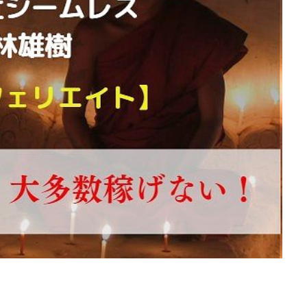
d
株式会社SixSence
株式会社Smart Life
株式会社soleil
株式会
ers
株式会社Axio
株式会社FlowRace
株式会社BANKER6
株式
株式会社BLOOM
株式会社BLUE
株式会社Continue Marketing LAB
株式会社FEEL
株式会社first
株式会社FrontShine
株式会社Link
HAWK
株式会社gleam
株式会社GOLAZO
株式会社greed
株
株式会社H.S
株式会社ICC
株式会社jカンパニー
株式会社K&H
井田拓也
株式会社Stella
大川康治
坪井 健
堤 舞尋
塚原
田明弘
大原 哲男
大原哲男
大島眞理子
大島領介
大川智
大森淳弘
大田賢二
大西良幸
天内 碧海
天才トレーダーヤス
プロジェクト
天野 照章
奥野雄二
宇佐美恵那
安藤 仁
坂
健太朗
合同会社ミドル
合同会社アドバンス
合同会社ウェルファー
ジャパン
合同会社サウザントレフト
合同会社サバイバルグランピング
ス
合同会社センス
合同会社チルダワーク
合同会社ナチュ
イノベーション
合同会社リバーシブル
坂元雄徳
合同会社リュウシ
合同会社リングペイ
吉岡勝利
吉本昌代
吉江 佑弥
和佐大