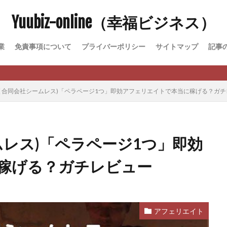
Yuubiz-online（幸福ビジネス）
松永千代
本田
杉本 裕介
村上翔吾
村岡 大樹
村麻巴
峻亮
松崎リオナ
松木慎也
松澤英二
本当にあったうまい話
業
免責事項について
プライバーポリシー
サイトマップ
記事
原久美子
栗田真一
株式会社 door
株式会社 e-FLAGS
株式会社 
株式会社 業
株式会社１(イチ)
株式会社8Bee
本橋へいすけ
日給5万円可能なながら感覚の副収入アプリ
投資
投資家 亜依
 ( 合同会社シームレス)「ペラページ1つ」即効アフェリエイトで本当に稼げる？ガ
 money)
斉藤 敏雄
斎藤 敏雄
新井 孝弘
新井 悠馬
新
業投資)
星野拓馬
望月詩織
暮らしのノマド
最先端スマホワ
術
最短1分で3万円が稼げる即金副業アプリ
最短即日>>高収入
最速
ームレス)「ペラページ1つ」即効
ジア
有限会社ユースフルインフォ
有限会社現代
有限会社自由人
稼げる？ガチレビュー
株式会社Asset Cube
戸田 亮太
株式会社PRICELESS
株式会社N
EL
株式会社NKcreative
株式会社note
株式会社OMT
株式会
株式会社PACHA(パチャ)
株式会社PLUM
株式会社Precious.Light
SS
株式会社Logical Forex
株式会社PROGRESS
株式会社Regene
アフェリエイト
株式会社reward
株式会社ROAD
株式会社SD TRUST
株式会社