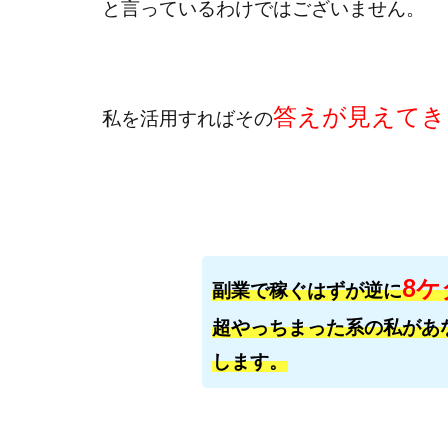
Everyone(エブリ
と言っているわけではございません。
FANFARE(ファン
Finance Life
ADVANCE(アドバ
答えが見えてき
私を
活用すればその
000万～1億を誰
2024年最新LINE
Blue Triangle Limi
AIサービス(XTOOL
Back Up!!!!運営
MONEY LIFE運
8ケ
副業で稼ぐはずが逆に
LINE JOBNAVI(
超やっちまった系の私があ
LiNK
LINK(
します。
MARKET(マーケッ
MAXIM(マクシム)
MIDAS(ミダス)