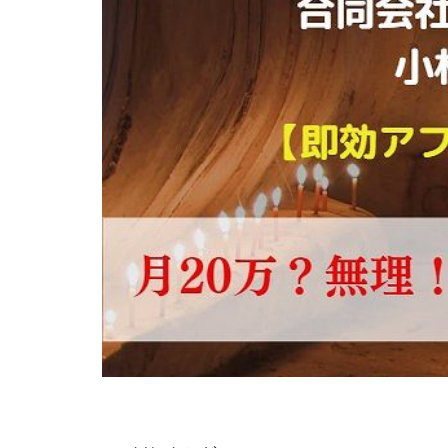
株式会社Seven stu
株式会社Link Partn
株式会社Bell tree
株式会社FC
株式会社GENERAL
株式会社H・S
手塚 久典
戸
夏目歩美
多
坂本よしたか
天照(アマテラス)
坂口健
安達
合同会社クラウド
合同会社シームレ
合同会社ネクスト
合同会社リンク