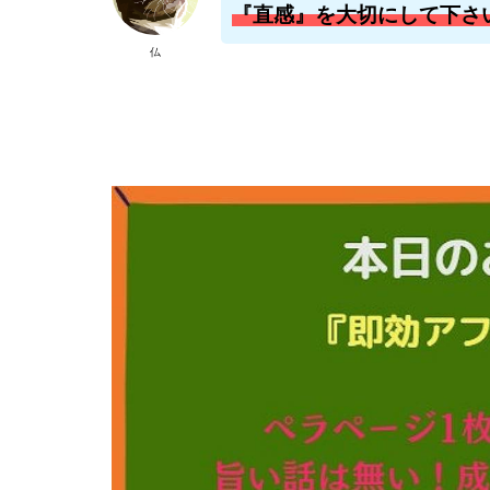
『直感』を大切にして下さ
株式会社ライズ
仏
株式会社アイリス
株式会社Works Ag
株式会社アイコン
株式会社アシスト
株式会社イージー
株式会社オーシャ
特別副業助成金 
波乗り波動論
江面邦彦
清
無料!カンタン!はや
物販ONE(miraise)
株式会社ワイズ
株式会社蝶名林