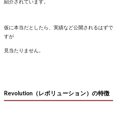
紹介されています。
CASHｘCAPTURE運営事務局
ChatGPTセミナー
chokoっと
CIEL(シエル)
CM再生で100万円!
CONNECT(コネクト)
dagen
Dan.Inoue(ダン イノウエ)
Diary(ダイアリー)
仮に本当だとしたら、実績など公開されるはずで
BREAKER(ブレイカー)
DTH Co.
EA/Tool
すが
EVER
Everyone(エブリワン)
EXIT MONEY(イグジットマネー)
expand 副業紹介事務局
見当たりません。
FANFARE(ファンファーレ)
fargo(ファーゴ)
FCシステム
feppiness株式会社
Finance Life(ファイナンスライフ)
BTC FIRE(ビットファイヤ)
BPOINT
folio Co. Ltd.
ADVANCE(アドバンス)
Revolution（レボリューション）の特徴
【公式】ストック(在宅10Minutes)
【公式】パンド・ラミ
@kiyo
000万～1億を誰でも目指せる!
000円をGET