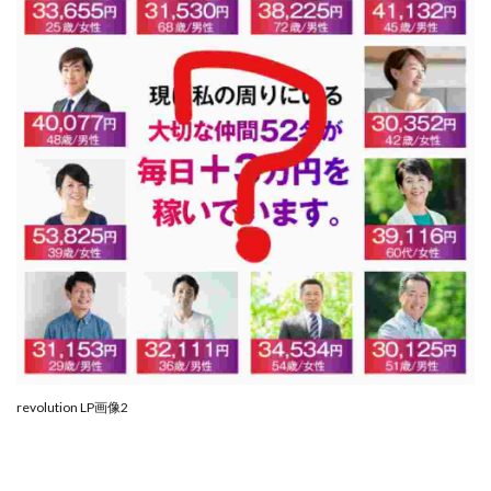
JUPITER運営事務局
Katsutoshi Kumakura
KOJI
KOUTAROU TOMITA
ゴールドラッシュEX
コンサル
合同会社V.S.L
今村雅士
五十嵐
五十嵐レオン
五十嵐瑛太
五十嵐真也
井上瑞希
井上裕貴
井口晃
今 努
今、話題!簡単・最新お仕事サービス!
今すぐ始める副業革命
今瀬 健二
久野愛実
今瀬健二
仮想通貨
仮想通貨Vtuberハク
伊東みさき
伊東弘人
伊藤 弘人
会社名 合同会社paradiz
佐竹 良平
佐藤俊幸
佐藤健
佐藤彰洋
二宮瑛士
久保夕貴
佐藤竜
中山 浩昴
三上功太
三上夏治
revolution LP画像2
三宅常雄
三浦健一
上原真琴
上山 大利
下田隆
世界一カンタンなFXの稼ぎ方
中原 徹
中尾龍
中悠太
丸山 徹
中本英
中村 邦明