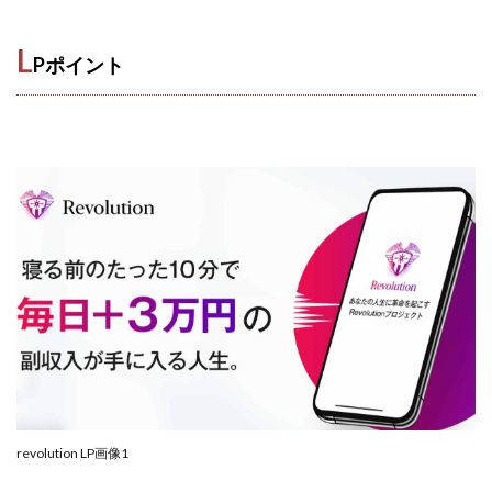
100億円ドリームウィーク2025
10万円GET!!～動画を見て～
L
Pポイント
2024年最新LINE副業「LIFE」
3問副業 アンケートモニター
Advance Edge
AI YouTuberビジネス講座
Blue Triangle Limited
AI（人工知能）
AI∞所得
AIアプリで稼ぐ/このアプリがすごい
AIサービス(XTOOL)
AI時代の情報発信講座
AI運用サポート
AmazingTick
Amazon
Back Up!!!!運営事務局
Baron
BETTER CHOICE LIMITED
FIRE
FREEDOM(フリーダム)
MONEY LIFE運営事務局
Ltd.
LIFE Style(ライフスタイル)
LifeCreate合同会社
LINE
LINE JOBNAVI(ジョブナビ)
LINEアンケートに答えて!?
LINEでスタンプ送るだけ
revolution LP画像1
LINEで簡単アンケート
LiNK
LINK(リンク)