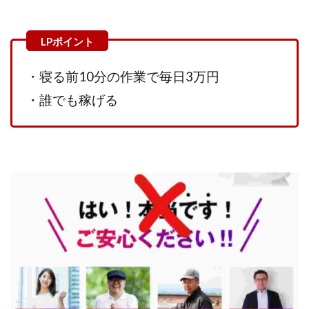
Lisa
Makoto Honda
LEMON(レモン)
manerak
Mari(武島麻里)
MARKET(マーケット)
MASA
Master Piece運営事務局
Masters Bank(マスターズバンク)
MAXIM(マクシム)
・寝る前10分の作業で毎日3万円
METHOD30運営事務局
・誰でも稼げる
MGB COMPANY(エムジーピーカンパニー)
MIBC
MIDAS(ミダス)
Life Lead運営事務局
Layla
FREELANCE運営事務局
GRAND SLAM(グランドスラム)
FRONTIER(フロンティア)
FX
FX GO tap
FX King's TRUST
FX/BO
FXミリオネアタワー
FX鬼の手
GAFAシステム
GATE(ゲート)
GB株式会社
GOAL-B
GREAT JOY(グレートジョイ)
Kyouji Sayama
happy-style
Hisanori Teduka
HPR株式会社
HYBRID(ハイブリッド)
IHR
ITS合同会社
JOURNEY（ジャーニー）