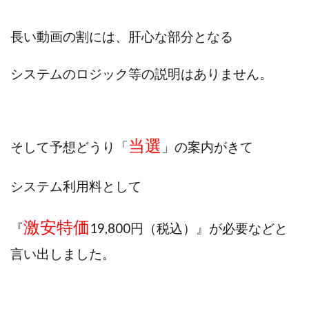
ライフデザイン出版合同会社
らくらくできるスマホ副業
長い動画の割には、
肝心な部分となる
リッチ ギャザリング
リッチ ルーラー
リライアンス(Reliance)
ロミオ・ロドリゲス・ジュニア
システムのロジック等の説明はありません。
ワークスフランチャイジーオフィス
ワークホップ(Work Hop)
ワールドリユースシステム
マネーの湖
マックス岩井
なし
フェールNaviシステム
ニューイヤーパラダイス
当選
そして予想どうり「
」の案内がきて
ネオナビ
ネオナビ 我有洋哉
ネオライフPROJECT(プロジェクト)
システム利用料として
ネットサーフィンをお金に換える
ネットスター
激安特価
ハイブリッド・トレード・アカデミア
『
19,800円（税込）』が必要などと
はじめての資産運用
ハピネスサロン
言い出しました。
はるかコーチング
フィアナ
フォトチェッカー
マスターピース(MASTER PIECE)
フォトレ
フォリオJP(Folio)
ふくぎょうパラダイス