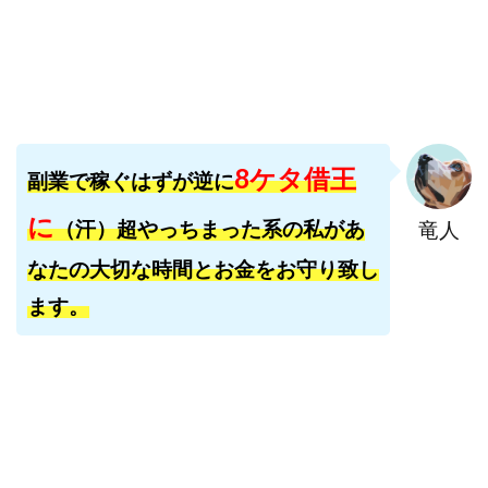
寺澤英明
将軍
小川 和人
小林 実
山口英樹
小林よしのり
小林尚美
小林正人
小林雄樹
小森みずき
小泉一浩
少額資金で激安不動産投資
尾崎圭司
山中祐希
山之内リアルエステート株式会社
山口孝志
8ケタ借王
副業で稼ぐはずが逆に
株式会社STAGE
株式会社STS
合同会社アース
自分の選んだ写真が収益に!!
稲川博紀
に
（汗）超やっちまった系の私があ
竜人
空いた時間で高齢者でも稼げる
なたの大切な時間とお金をお守り致し
競馬でカンタン副業 運営事務局
竹井佑介
竹原芳美
ます。
竹田茉生
米澤 蓮
紀田 奈々未
紫垣英昭
織田慶
臼井穂乃果
秒速のFX スキャルマジック
舟引佑太
荒木剛志
菅原将悟
華山奈緒子
落合琢哉
葉月らな
藏野 雄哉
藤原飛鳥
藤咲優
藤堂 成一
藤堂健一
秘密のテキスト
秋葉 卓也
藤田 陸
畑岡宏光
田中