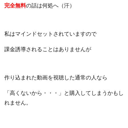
完全無料
の話は何処へ（汗）
プラチナメソッド2024
ブラックサタン(Black Satan)
フラットワーク
フリー株式会社
フルーツ(スマホをタップするだけ!?)
ホーム合同会社
私はマインドセットされていますので
ほったらかしFX運営事務局
マイリスト(My List)
김 가싸
課金誘導されることはありませんが
検索
作り込まれた動画を視聴した通常の人なら
「高くないから・・・」と購入してしまうかもし
れません。