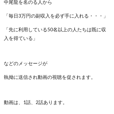
中尾龍を名のる人から
スクエア株式会社
スター・プラチナ
スマート副業
スマホのビジネス
スマート資産形成(LDF)
「毎日3万円の副収入を必ず手に入れる・・・」
スマキャン(SMACAN)
スマナビ.com
スマホ1台でどこでも副収入
スマホアベンジャー
「先に利用している50名以上の人たちは既に収
スマホタップだけで
スマホでらくらく副収入アプリ
入を得ている」
スマホで副収入の決定版
スマホで始める在宅生活
スマホで稼げる?【裏ワザ副業】
スマホのおしごと
トレーダーKaibe
ナイトグループ 岡崎
などの
メッセージが
わずか1日で5万円以上稼ぐ利用者が続出
ゆきや
マネパン KOJI
マネロブ
みきお校長
ミユ
執拗に送信され動画の視聴を促されます。
ミラクル(MIRACLE)
ミリオネア5
ミリオネアチャレンジ
ミリオンラボ(million labo)
ミリチャレ
みんなのハッピーワーク
ゆるリッチ
動画は、1話、2話あります。
マネーキューピット
ライフアップ(LIFE UP)
ライブアドバイザーカレッジ