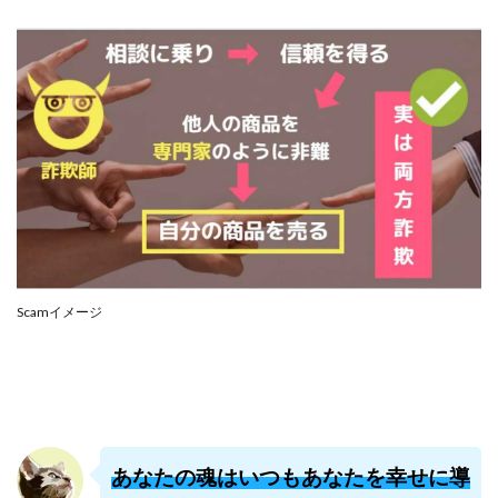
株式会社PROGRESS
株式会社Regene
株式会社Research
株式会社reward
株式会社ROAD
株式会社SD TRUST
株式会社SELLTEC
株式会社Seven stud
株式会社SixSence
株式会社Smart Life
株式会社soleil
株式会社monokoko
株式会社Link Partners
株式会社Axio
株式会社FlowRace
株式会社BANKER6
株式会社Be honest
株式会社Bell tree
株式会社BLOOM
株式会社BLUE
Scamイメージ
株式会社Continue Marketing LAB
株式会社e-plus
株式会社FC
株式会社FEEL
株式会社first
株式会社FrontShine
株式会社Link
株式会社GENERALHAWK
株式会社gleam
株式会社GOLAZO
株式会社greed
株式会社GW
あなたの魂はいつもあなたを幸せに導
株式会社H・S
株式会社H.S
株式会社ICC