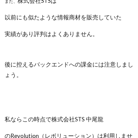
株式会社STSは
また、
Robert.harry.Ōhno
ROKUYON(ロクヨン)
Rupex Limited
SCM運営事務局
SEVENシステム
以前にも似たような情報商材を販売していた
SHARE
UBI合同協会サポート
V-System
NEW LIFE!(ニューライフ)
ギガマート株式会社
実績があり評判はよくありません。
オプトインアフィリエイト
オプトインアフェリエイト
おまかせAI運用
おむられいか
ガーディアン・トリニティ
カール鈴木
かずくん
後に控えるバックエンドへの課金には注意しまし
カマAGEインベストメンバーズ
かんたんスマホ副業
ょう。
かんたん副業
キャッチtheディルハム
イルカ先生
キャリア(CARRIER)
キャリプロ(キャリアプログラム)
キャリプロ運営事務局
きよとらいふ
グッドナビJOB
クニトミ
グランドマスターピースFX
グローバルプロジェクト
私ならこの時点で株式会社STS 中尾龍
クロスリテイリング
クロスリテイリング株式会社
コーチング
エンジェル
イマドキの副業
のRevolution（レボリューション）
は利用しませ