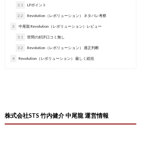
2.1
LPポイント
西澤英樹
西田哲朗
話題の最新副業
赤澤天道
2.2
Revolution（レボリューション） ネタバレ考察
近藤かおり
近藤智弘
遠藤 友里子
酒井
金の虎(マネーの虎)
長澤 祐介
金勝(キムマサル)
3
中尾龍 Revolution（レボリューション）レビュー
金子弘給
金子正人
金山莉緒
金本浩
3.1
世間の好評口コミ無し
鈴木 孝二
鈴木 翔
鈴木優次郎
鈴木克佳
3.2
Revolution（レボリューション） 適正判断
鈴木翔
鈴村有基
生成AIの学校「飛翔」
4
Revolution（レボリューション） 厳しく総括
犬神空
株式会社TOKYO STYLE
株式会社ドライブ
株式会社グロース
株式会社ゲート
株式会社ゴールドレバテック
株式会社サンアイ
株式会社ジョイン
株式会社スパイラル
株式会社スマイル
株式会社セカンド
株式会社タイプ
株式会社チャプター2
株式会社STS 竹内健介 中尾龍 運営情報
株式会社ナチュラルナイン
株式会社カーロット
株式会社ナレッジ
株式会社ニュース
株式会社ネクスト
株式会社ネクト