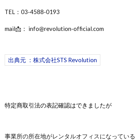
株式会社蝶名林
株式会社評判
桐生秀臣
桜木
TEL：03-4588-0193
森 達郎
楠山高広
永森 航汰
楽々収入アップ
mail📩：
info@revolution-official.com
楽天ルーム
榎 恭宏
横村 辰徳
正規のお仕事で年収5
武井 康哲
武田勇吾
武田章司
毎日安定して稼ぐ！スマホだけですべて完結
毎月簡単収入アップ
水野賢一
出典元 ：株式会社STS Revolution
合同会社アップステージ
合同会社VSL
【公式】コロコロ・ナタデココ
TADAO YOSHIHARA
SIGN(サイン)
SIGNAL(シグナル)
SKETCH(スケッチ)
SLOW(スロウ)
Smash Works
SONIC(ソニック)
SPARKLE!!(スパークル)
STAR .Company.
特定商取引法の表記確認はできましたが
STAR.system(スターシステム)
SUPERリベンジャーズ
Technical service Co.
SHYEN GRACE LAURENT INTERNET SERVICES INC
事業所の所在地がレンタルオフィス
になっている