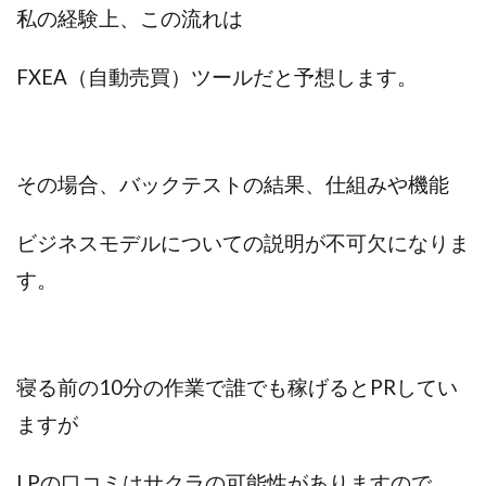
私の経験上、この流れは
中村健吾
中村友也
中村洸一
中村陽
中田光治
中谷司
中野
中野 友貴
FXEA（自動売買）ツールだと予想します。
中野愛望
佐藤由規
佐藤隆司
一般財団法人日本投資家育成機構
合同会社Artemis
加藤陸
加藤隆伸
動画を見てGET
動画を見て報酬GET(ゲット)
北野毅
千葉雄介
その場合、
バックテストの結果、
仕組みや機能
即金アプリを無料ダウンロードして毎日30
友成 優吾
ビジネスモデルについての説明が不可欠になりま
古賀稜
合同会社 RoyalBond
合同会社AZone
す。
加藤浩司
合同会社blue
合同会社CMP
合同会社Fans
合同会社first
合同会社Like Factory
合同会社NT
合同会社REEF
合同会社Renaissance
合同会社Smile
合同会社ST
合同会社start moving
寝る前の10分の作業で誰でも稼げるとPRしてい
加藤浩次
加藤敏行
倉由美希
ますが
写真を選んで収益GET
億のゲームチェンジ
億の継承
億り人プロジェクト
儲けの達人FX
LPの口コミはサクラの可能性がありますので