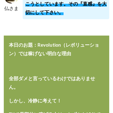
こうとしています。その『直感』を大
株式会社jカンパニー
株式会社K&H
株式会社LAMP
仏さま
手塚 久典
戸井田拓也
株式会社Stella
切にして下さい。
大川康治
坪井 健
堤 舞尋
塚原健太
塩田沙代
夏目歩美
多田明弘
大原 哲男
大原哲男
大島眞理子
大島領介
大川智宏
坂本よしたか
大森淳弘
大田賢二
大西良幸
本日のお題：Revolution（レボリューショ
天内 碧海
天才トレーダーヤス
天本隼人
ン）では稼げない明白な理由
天照(アマテラス)プロジェクト
天野 照章
奥野雄二
宇佐美恵那
安藤 仁
坂本桃太郎
坂口健
安達健太朗
合同会社ミドル
合同会社アドバンス
全部ダメと言っているわけではありませ
合同会社ウェルファースト
合同会社クラウドジャパン
ん。
合同会社サウザントレフト
合同会社サバイバルグランピング
合同会社シームレス
しかし、冷静に考えて！
合同会社センス
合同会社チルダワーク
合同会社ナチュ
合同会社ネクストイノベーション