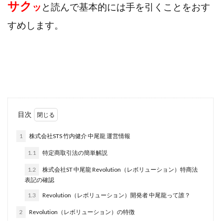
サク
ッ
と読んで基本的には手を引くことをおす
田中 拓哉
田中 旭
田中圭
田中康裕
すめします。
田中武志
田中絵美
田島俊明
甲斐雅人
町田 信義
白川さやか
福林みずき
益井雅
相川奈津妃
相川浩介
相葉はるか
真中 翔
石井泰裕
石塚 憲史
石山 昌志
石川聡彦
確定申告
神威(KAMUI)
藤沢琴音
西勇輝
王 義虎
高橋 秀明
革命毎日3万円!
須藤一寿
目次
風間けいご
馬場和義
駒形 哲治
高坂 隆
高柳 卓馬
高柳大輔
高橋 伸行
高橋 守美
1
株式会社STS 竹内健介 中尾龍 運営情報
高橋優作
長谷川博
高橋優里
高橋悟
1.1
特定商取引法の簡単解説
高橋拓真
高橋良彰
高橋菜々美
髙野丈
1.2
株式会社ST 中尾龍 Revolution（レボリューション）特商法
鬼塚尚仁
表記の確認
魅惑のFXスキャルシステム「即金1億円ボタン」
黒澤真
1.3
Revolution（レボリューション）開発者 中尾龍って誰？
黒田勉
齊藤大地
阿部 亮平
長谷川マコト
2
Revolution（レボリューション）の特徴
西崎 薫
金 佳史
西村和之
西森康二