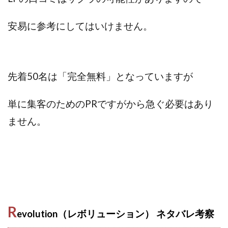
全自動AIシステム(Trading System)
全自動インサイダーROBOT
内藤 洋子
内藤隆児
安易に参考にしてはいけません。
円城寺
写真や動画にいいねするだけ!
写真を送信して報酬GET
写真を選んで安定した収益を！
副業専門オープンチャット
冨永愛理
出口洋平
先着50名は「
完全無料」となっていますが
初心者
前田 義明
前田愛
副業
副業コンシェルジュ鈴木
副業ネットワーク
単に集客のためのPRですがから急ぐ必要はあり
副業の教室事務局
副業ポスト
ません。
副業ポスト運営事務局
七里信一
一般社団法人こころインターナショナル
ザ・プレジデント(THE PRESIDENT)
タートルビジネススクール
スマホ内の画像を送信してカンタン副収入
スマホ副業
R
スマホ副業ナビ
スマホ副業ナビ(ふくぎょーまいすたー)
evolution（レボリューション） ネタバレ
考察
スマリッチ(smarich)
センサーズ
センター(center)