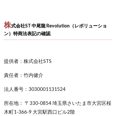
株式会社エキスパート
株式会社オーシャン・ファーム
株式会社オタケン
株式会社ラット
株
株式会社リテラシー
特別副業助成金 夢実現キャンペーン
式会社ST 中尾龍 Revolution（レボリューショ
清原達郎
沖中純一
河村一志
河野真美
ン）特商法表記の確認
波乗りジョニー
波乗り波動論
浅野夕美
浜田雄介
海外運営
深原祥太
清原資産管理グループ
清水 貴裕
江面邦彦
提供者：株式会社STS
清水圭一郎
渡辺佳織
湯浅 和弘
滝沢 風香
滝沢賢治
濵田雄介
責任者：竹内健介
無料!カンタン!はやっ!誰でも週給35万円GET!!
熊倉 駿介
片山恵美子
物販/せどり/転売
法人番号：3030001131524
物販ONE(miraise)
池本 慎一
江上 一機
株式会社リンクス
椿梨沙
株式会社ワーク
所在地： 〒330-0854 埼玉県さいたま市大宮区桜
株式会社ワイズ
株式会社ワンダーリアリティ
木町1-366-9 大宮駅西口ビル2階
株式会社仕
株式会社和
株式会社心渡