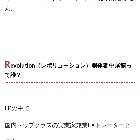
VICTOR(ビクター)
アークAI
VIP LIVE STERAM
ん。
WILLIAM CULANDOG JOROLAN
Winners Life(ウィナーズライフ)
WINNING ACADEMY(ウイニングアカデミー)
Workings(ワーキング)
World Trader Co Ltd
Write UP
Yamashita Takuma
YSK
ZEXS運営事務局
アイランドセブン(I-LAND 7)
R
evolution（レボリューション）開発者 中尾龍っ
いいね!するだけ
アクシス合同会社
て誰？
アダルトアフィリエイトクラブ(AAC)
アップライフ
アドネス株式会社
アフェリエイトは稼げない
アブダビ先生
アプリ
アプリで確認するだけ
アプリ生活
アモン
アラン・ソリマチ
LPの中で
New Pioneer
MONEY QUEEN(マネークイーン)
コア(CORE)
Delta運営サポート事務局
国内トップクラスの実業家兼業FXトレーダーと
BUTTER CASH(バターキャッシュ)
BUZプロジェクト