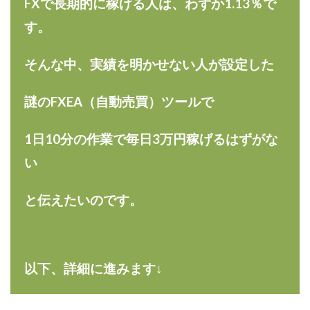
FXで長期的に稼げる人は、わずか1.13％で
合同会社リバーシブル
坂元雄徳
す。
合同会社リュウシン
合同会社リンク
合同会社リングペイ
吉岡勝利
吉本昌代
そんな中、実績を明かせない人が設定した
吉江 佑弥
和佐大輔
唐莉萍
國富竜也
在宅のんびリッチ
坂井彰吾
安藤 翔大
謎のFXEA（自動売買）ツールで
安達健太郎
我有洋哉
川崎 渉
山形直樹
山本拓弥(チョゴリ)
山本耕而
岡崎 健二
1日10分の作業で毎日3万円稼げるはずがな
岡村貴弘
岡田芳弘
島田隆則
嵯峨翔太郎
い
川原 充将
川口 真子
川端 健太
山崎友也
と伝えたいのです。
川端理恵
工藤 総一郎
工藤総一郎
市川 翔平
市川彩子
布施春輝
平野千春
後藤健二
必勝プロジェクト無双
志賀恭介
成田賢治
山崎隆
山岸祐介
宮光勇次
小川ゆうり
以下、詳細に進みます↓
宮地乙十葉
宮本将
宮林 慶次
宮田裕司
富岡 伸成
富樫美月
富永健
富田湧貴