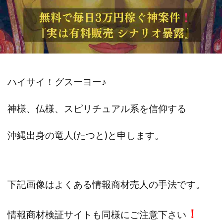
斉藤 敏雄
斎藤 敏雄
新井 孝弘
新井 悠馬
新川卓也
新選組(ガチンコ副業投資)
星野拓馬
望月詩織
暮らしのノマド
最先端スマホワーク
最新AI 5つの錬金術
最短1分で3万円が稼げる即金副業アプリ
最短即日>>高収入
最速PPCアフィリエイト
ハイサイ！グスーヨー
♪
有限会社エステージア
有限会社ユースフルインフォ
神様、仏様、スピリチュアル系を信仰する
有限会社現代
有限会社自由人
望月 光
株式会社8EIGHT8
株式会社Asset Cube
戸田 亮太
沖縄出身の
竜人(たつと)と申します。
株式会社PRICELESS
株式会社NATURAL NINE
株式会社NEXT LEVEL
株式会社NKcreative
株式会社note
株式会社OMT
株式会社one
下記画像はよくある情報商材売人の手法です。
株式会社ORIT
株式会社PACHA(パチャ)
株式会社PLUM
株式会社Precious.Light
！
情報商材検証サイトも同様にご注意下さい
株式会社PRINCELESS
株式会社Logical Forex