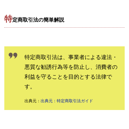
株式会社パワープロモート
株式会社ファナウス
特
株式会社フィールド
株式会社プラスビジョン
定商取引法の簡単解説
株式会社ブリッジ
株式会社プルミエールエージェント
株式会社ライズ
株式会社キャッツ
株式会社お友達企画
株式会社ラブアンドピース
株式会社アイリス
株式会社TRIBE
特定商取引法は、事業者による違法・
株式会社Ubiquitous Solution
株式会社Uスクウェア
悪質な勧誘行為等を防止し、消費者の
株式会社Works Agency
株式会社WorksAgency
利益を守ることを目的とする法律で
株式会社X-style
株式会社YASAKA
株式会社アート
株式会社アイコン
株式会社アイラボ
す。
株式会社アオヤマ
株式会社オリジナル
出典元：
出典元：特定商取引法ガイド
株式会社アクト
株式会社アシスト
株式会社アシスト・クローバー
株式会社アスク
株式会社アドバンス
株式会社イージー
株式会社インター
株式会社インラージ