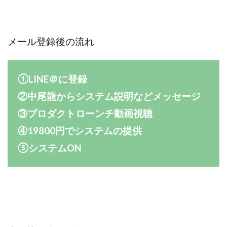
センタービレッジ合同会社
ソウルメイト(SOUL MATE)
ソフト株式会社
タスク詐欺
メール登録後の流れ
スマホふくぎょうのおしごと！
チャプロ
ちょこスマ
ちょこっと
ちょこプラ(choco+)
ちょな(蝶名林達也)
どこでもビジネス
トライアル
①LINE＠に登録
トラスト株式会社
ドリームクラフターズ
②中尾龍からシステム説明などメッセージ
ドリームテック合同会社
ドリームワーク
③プロダクトローンチ動画視聴
スマホを使って稼ぐ方法
スマホひとつでらくらく副業
④19800円でシステムの提供
トレンド
スマートジョブnet
⑤システムON
サクッとお仕事サービス
サクッと毎日5万円
サポーターズファミリー(supporter's family)
サルでも出来る!最新のお金の稼ぎ方
ジーニアスブラックボックス
スーパースマイル(SUPER SMILE)
スキマ時間で稼ぐ Job Lob
スキマ時間の有効活用