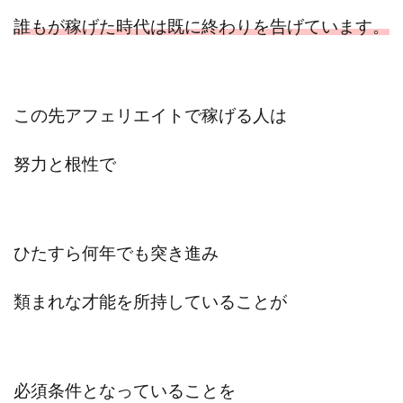
寺澤英明
将軍
小川 和人
小林 実
誰もが稼げた時代は
既に終わりを告げています。
山口英樹
小林よしのり
小林尚美
小林正人
小林雄樹
小森みずき
小泉一浩
少額資金で激安不動産投資
尾崎圭司
山中祐希
この先アフェリエイトで稼げる人は
山之内リアルエステート株式会社
山口孝志
株式会社STAGE
株式会社STS
合同会社アース
努力と根性で
自分の選んだ写真が収益に!!
稲川博紀
空いた時間で高齢者でも稼げる
競馬でカンタン副業 運営事務局
竹井佑介
竹原芳美
ひたすら何年でも
突き進み
竹田茉生
米澤 蓮
紀田 奈々未
紫垣英昭
織田慶
臼井穂乃果
秒速のFX スキャルマジック
類まれな才能を所持していることが
舟引佑太
荒木剛志
菅原将悟
華山奈緒子
落合琢哉
葉月らな
藏野 雄哉
藤原飛鳥
藤咲優
藤堂 成一
藤堂健一
秘密のテキスト
必須条件となっていることを
秋葉 卓也
藤田 陸
畑岡宏光
田中