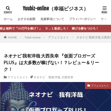
カテゴリー
Yuubiz-online（幸福ビジネス）
ホーム
おすすめ副業
免責事項について
プライバーポリシー
サイト
タグ
 ０→１達成しろ！ 稼げる癖をつけろ！
[公式]マネツク
松永千代
本田
杉本 裕介
HOME
Total review
アフェリエイト
ネオナビ 我有洋哉 大西
村上翔吾
村岡 大樹
村麻巴香
松尾健一郎
松尾豊
松岡峻亮
松崎リオナ
松木慎也
松澤英二
本当にあったうまい話
松野有希
ネオナビ 我有洋哉 大西良幸 『仮面ブロガーズ
PLUS』は大多数が稼げない！？レビュー＆リー
柏木直人
栗原久美子
栗田真一
株式会社 door
ク！
株式会社 e-FLAGS
株式会社 FREDERIQS
株式会社 安藤企画
株式会社 業
株式会社１(イチ)
アフェリエイト
ネオナビ 我有洋哉
,
大西良幸
株式会社8Bee
本橋へいすけ
木村大輔
アフェリエイト
株式会社Appacle
日給5万円可能なながら感覚の副収入アプリ
投資
投資家 亜依
攝津智洋
放置ISマネー(放置 is money)