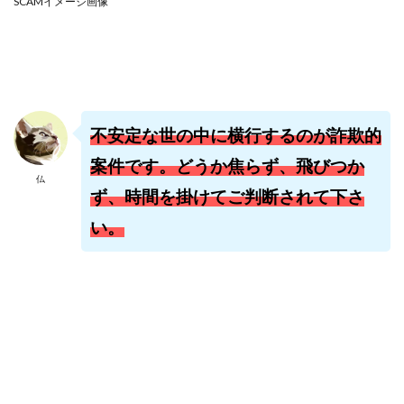
SCAMイメージ画像
株式会社jカンパニー
株式会社K&H
株式会社LAMP
手塚 久典
戸井田拓也
株式会社Stella
大川康治
坪井 健
堤 舞尋
塚原健太
塩田沙代
夏目歩美
多田明弘
大原 哲男
大原哲男
大島眞理子
大島領介
大川智宏
不安定な世の中に横行するのが詐欺的
坂本よしたか
大森淳弘
大田賢二
大西良幸
案件です。どうか焦らず、飛びつか
天内 碧海
天才トレーダーヤス
天本隼人
仏
ず、時間を掛けてご判断されて下さ
天照(アマテラス)プロジェクト
天野 照章
奥野雄二
い。
宇佐美恵那
安藤 仁
坂本桃太郎
坂口健
安達健太朗
合同会社ミドル
合同会社アドバンス
合同会社ウェルファースト
合同会社クラウドジャパン
合同会社サウザントレフト
合同会社サバイバルグランピング
合同会社シームレス
合同会社センス
合同会社チルダワーク
合同会社ナチュ
合同会社ネクストイノベーション