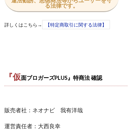
違法勧誘、悪徳商法等からユーザーを守
TEDASUKE
The Messiah(ザ・メシア)
る法律です。
THE SAVIOR(ザ・セイバー)
THE SHIP
THE TEAM(ザ チーム)
TIME BANK SYSTEM
詳しくはこちら→
【特定商取引に関する法律】
TOP WINNER運営事務局
trialwork365(トライアルワーク365)
trillion
trillion運営事務局
Ubiquitous solution
SIDE JOB REACH(サイドジョブリーチ)
Shinya
United Rich F＆B Limited
pm.T株式会社
NEW PRODUCE(ニュープロデュース)
『仮
面ブロガーズPLUS』特商法 確認
NEW SHIFT(ニューシフト)
NFT
Ng Man Hin
NOBU
NOVA
OliveX
omezu
Owners(次世代型エンジェル投資)
Parrish
PUZZLE
SHIFT(シフト)
QUICK(クイック)
販売者社：ネオナビ 我有洋哉
Re:Born(リボーン)
REGAIN(リゲイン)
REVERS(リバース)
RISE UP(ライズアップ)
運営責任者：大西良幸