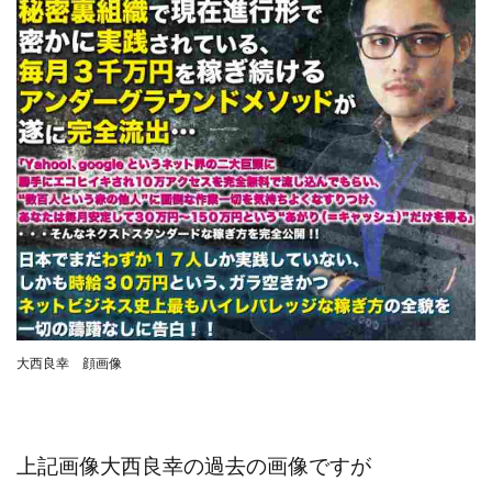
JUPITER運営事務局
Katsutoshi Kumakura
KOJI
KOUTAROU TOMITA
ゴールドラッシュEX
コンサル
合同会社V.S.L
今村雅士
五十嵐
五十嵐レオン
五十嵐瑛太
五十嵐真也
井上瑞希
井上裕貴
井口晃
今 努
今、話題!簡単・最新お仕事サービス!
今すぐ始める副業革命
今瀬 健二
久野愛実
今瀬健二
仮想通貨
仮想通貨Vtuberハク
伊東みさき
伊東弘人
伊藤 弘人
会社名 合同会社paradiz
佐竹 良平
佐藤俊幸
佐藤健
佐藤彰洋
二宮瑛士
久保夕貴
大西良幸 顔画像
佐藤竜
中山 浩昴
三上功太
三上夏治
三宅常雄
三浦健一
上原真琴
上山 大利
下田隆
世界一カンタンなFXの稼ぎ方
中原 徹
上記画像大西良幸の過去の画像ですが
中尾龍
中悠太
丸山 徹
中本英
中村 邦明