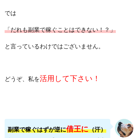
西澤英樹
西田哲朗
話題の最新副業
赤澤天道
では
近藤かおり
近藤智弘
遠藤 友里子
酒井
金の虎(マネーの虎)
長澤 祐介
金勝(キムマサル)
「だれも副業で稼ぐことはできない！？」
金子弘給
金子正人
金山莉緒
金本浩
鈴木 孝二
鈴木 翔
鈴木優次郎
鈴木克佳
と言っているわけではございません。
鈴木翔
鈴村有基
生成AIの学校「飛翔」
犬神空
株式会社TOKYO STYLE
株式会社ドライブ
株式会社グロース
株式会社ゲート
活用して下さい！
どうぞ、私を
株式会社ゴールドレバテック
株式会社サンアイ
株式会社ジョイン
株式会社スパイラル
株式会社スマイル
株式会社セカンド
株式会社タイプ
株式会社チャプター2
株式会社ナチュラルナイン
株式会社カーロット
借王に
株式会社ナレッジ
株式会社ニュース
副業で稼ぐはずが逆に
（汗）
株式会社ネクスト
株式会社ネクト