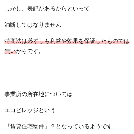
100億円ドリームウィーク2025
しかし、表記があるからといって
10万円GET!!～動画を見て～
2024年最新LINE副業「LIFE」
油断してはなりません。
3問副業 アンケートモニター
Advance Edge
AI YouTuberビジネス講座
Blue Triangle Limited
特商法は必ずしも利益や効果を保証したものでは
AI（人工知能）
AI∞所得
無い
からです。
AIアプリで稼ぐ/このアプリがすごい
AIサービス(XTOOL)
AI時代の情報発信講座
AI運用サポート
AmazingTick
Amazon
Back Up!!!!運営事務局
Baron
BETTER CHOICE LIMITED
FIRE
FREEDOM(フリーダム)
MONEY LIFE運営事務局
事業所の所在地については
Ltd.
LIFE Style(ライフスタイル)
LifeCreate合同会社
エコビレッジという
LINE
LINE JOBNAVI(ジョブナビ)
LINEアンケートに答えて!?
LINEでスタンプ送るだけ
『賃貸住宅物件』？となっているようです。
LINEで簡単アンケート
LiNK
LINK(リンク)