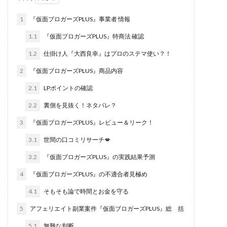
株式会社エキスパート
株式会社オーシャン・ファーム
1
『仮面ブロガーズPLUS』事業者 情報
株式会社オタケン
株式会社ラット
1.1
『仮面ブロガーズPLUS』特商法 確認
株式会社リテラシー
特別副業助成金 夢実現キャンペーン
1.2
仕掛け人『大西良幸』はプロのステマ使い？！
清原達郎
沖中純一
河村一志
河野真美
2
『仮面ブロガーズPLUS』商品内容
波乗りジョニー
波乗り波動論
浅野夕美
2.1
LPポイントの確認
浜田雄介
海外運営
深原祥太
清原資産管理グループ
清水 貴裕
江面邦彦
2.2
裏側を見抜く！ネタバレ？
清水圭一郎
渡辺佳織
湯浅 和弘
滝沢 風香
3
『仮面ブロガーズPLUS』レビュー＆リーク！
滝沢賢治
濵田雄介
3.1
世間の口コミリサーチ💋
無料!カンタン!はやっ!誰でも週給35万円GET!!
3.2
『仮面ブロガーズPLUS』の実践結果予測
熊倉 駿介
片山恵美子
物販/せどり/転売
4
『仮面ブロガーズPLUS』の不適合者見極め
物販ONE(miraise)
池本 慎一
江上 一機
4.1
そもそも論で時間とお金を守る
株式会社リンクス
椿梨沙
株式会社ワーク
5
アフェリエイト副業案件『仮面ブロガーズPLUS』総 括
株式会社ワイズ
株式会社ワンダーリアリティ
5.1
無難な判断
株式会社仕
株式会社和
株式会社心渡