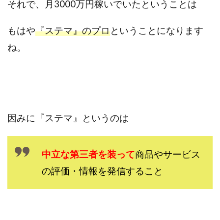
それで、月3000万円稼いでいたということは
センタービレッジ合同会社
ソウルメイト(SOUL MATE)
ソフト株式会社
タスク詐欺
もはや
『ステマ』のプロ
ということになります
スマホふくぎょうのおしごと！
チャプロ
ね。
ちょこスマ
ちょこっと
ちょこプラ(choco+)
ちょな(蝶名林達也)
どこでもビジネス
トライアル
トラスト株式会社
ドリームクラフターズ
ドリームテック合同会社
ドリームワーク
スマホを使って稼ぐ方法
スマホひとつでらくらく副業
因みに『ステマ』というのは
トレンド
スマートジョブnet
サクッとお仕事サービス
サクッと毎日5万円
中立な第三者を
装って
商品やサービス
サポーターズファミリー(supporter's family)
の評価・情報を発信すること
サルでも出来る!最新のお金の稼ぎ方
ジーニアスブラックボックス
スーパースマイル(SUPER SMILE)
スキマ時間で稼ぐ Job Lob
スキマ時間の有効活用