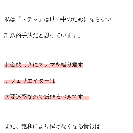
スクエア株式会社
スター・プラチナ
スマート副業
スマホのビジネス
スマート資産形成(LDF)
私は『ステマ』は
世の中のためにならない
スマキャン(SMACAN)
スマナビ.com
スマホ1台でどこでも副収入
スマホアベンジャー
詐欺的手法だと思っています。
スマホタップだけで
スマホでらくらく副収入アプリ
スマホで副収入の決定版
スマホで始める在宅生活
スマホで稼げる?【裏ワザ副業】
スマホのおしごと
お金欲しさにステマを繰り返す
トレーダーKaibe
ナイトグループ 岡崎
わずか1日で5万円以上稼ぐ利用者が続出
ゆきや
アフェリエイターは
マネパン KOJI
マネロブ
みきお校長
ミユ
ミラクル(MIRACLE)
ミリオネア5
大変迷惑なので滅びるべきです。
ミリオネアチャレンジ
ミリオンラボ(million labo)
ミリチャレ
みんなのハッピーワーク
ゆるリッチ
マネーキューピット
ライフアップ(LIFE UP)
また、飽和により稼げなくなる情報は
ライブアドバイザーカレッジ