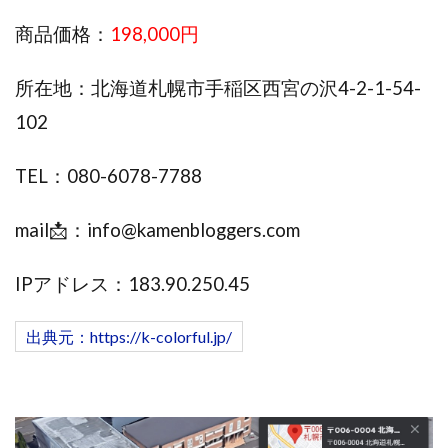
Robert.harry.Ōhno
ROKUYON(ロクヨン)
商品価格：
198,000円
Rupex Limited
SCM運営事務局
SEVENシステム
SHARE
UBI合同協会サポート
V-System
所在地：北海道札幌市手稲区西宮の沢4-2-1-54-
NEW LIFE!(ニューライフ)
ギガマート株式会社
102
オプトインアフィリエイト
オプトインアフェリエイト
おまかせAI運用
おむられいか
TEL：080-6078-7788
ガーディアン・トリニティ
カール鈴木
かずくん
カマAGEインベストメンバーズ
かんたんスマホ副業
mail📩：
info@kamenbloggers.com
かんたん副業
キャッチtheディルハム
イルカ先生
キャリア(CARRIER)
キャリプロ(キャリアプログラム)
IPアドレス：183.90.250.45
キャリプロ運営事務局
きよとらいふ
グッドナビJOB
クニトミ
出典元：https://k-colorful.jp/
グランドマスターピースFX
グローバルプロジェクト
クロスリテイリング
クロスリテイリング株式会社
コーチング
エンジェル
イマドキの副業