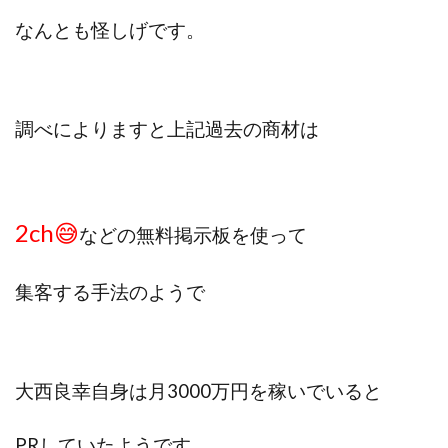
中村健吾
中村友也
中村洸一
中村陽
なんとも怪しげです。
中田光治
中谷司
中野
中野 友貴
中野愛望
佐藤由規
佐藤隆司
一般財団法人日本投資家育成機構
合同会社Artemis
調べによりますと上記過去の商材は
加藤陸
加藤隆伸
動画を見てGET
動画を見て報酬GET(ゲット)
北野毅
千葉雄介
即金アプリを無料ダウンロードして毎日30
友成 優吾
古賀稜
合同会社 RoyalBond
合同会社AZone
2ch😅
などの無料掲示板を使って
加藤浩司
合同会社blue
合同会社CMP
合同会社Fans
合同会社first
合同会社Like Factory
集客する手法のようで
合同会社NT
合同会社REEF
合同会社Renaissance
合同会社Smile
合同会社ST
合同会社start moving
加藤浩次
加藤敏行
倉由美希
大西良幸自身は月3000万円を
稼いでいると
写真を選んで収益GET
億のゲームチェンジ
億の継承
億り人プロジェクト
儲けの達人FX
PRしていたようです。