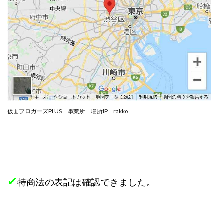
CASHｘCAPTURE運営事務局
ChatGPTセミナー
chokoっと
CIEL(シエル)
CM再生で100万円!
CONNECT(コネクト)
dagen
Dan.Inoue(ダン イノウエ)
Diary(ダイアリー)
BREAKER(ブレイカー)
DTH Co.
EA/Tool
EVER
Everyone(エブリワン)
EXIT MONEY(イグジットマネー)
expand 副業紹介事務局
FANFARE(ファンファーレ)
fargo(ファーゴ)
仮面ブロガーズPLUS 事業所 場所IP rakko
FCシステム
feppiness株式会社
Finance Life(ファイナンスライフ)
BTC FIRE(ビットファイヤ)
BPOINT
folio Co. Ltd.
ADVANCE(アドバンス)
✔
【公式】ストック(在宅10Minutes)
特商法の表記は確認できました。
【公式】パンド・ラミ
@kiyo
000万～1億を誰でも目指せる!
000円をGET