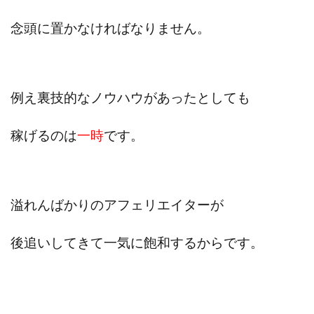
田中 拓哉
田中 旭
田中圭
田中康裕
念頭に置かなければなりません。
田中武志
田中絵美
田島俊明
甲斐雅人
町田 信義
白川さやか
福林みずき
益井雅
相川奈津妃
相川浩介
相葉はるか
真中 翔
例え裏技的なノウハウがあったとしても
石井泰裕
石塚 憲史
石山 昌志
石川聡彦
確定申告
神威(KAMUI)
藤沢琴音
西勇輝
稼げるのは
一時
です。
王 義虎
高橋 秀明
革命毎日3万円!
須藤一寿
風間けいご
馬場和義
駒形 哲治
高坂 隆
高柳 卓馬
高柳大輔
高橋 伸行
高橋 守美
溢れんばかりのアフェリエイターが
高橋優作
長谷川博
高橋優里
高橋悟
高橋拓真
高橋良彰
高橋菜々美
髙野丈
後追いしてきて一気に飽和するからです。
鬼塚尚仁
魅惑のFXスキャルシステム「即金1億円ボタン」
黒澤真
黒田勉
齊藤大地
阿部 亮平
長谷川マコト
西崎 薫
金 佳史
西村和之
西森康二