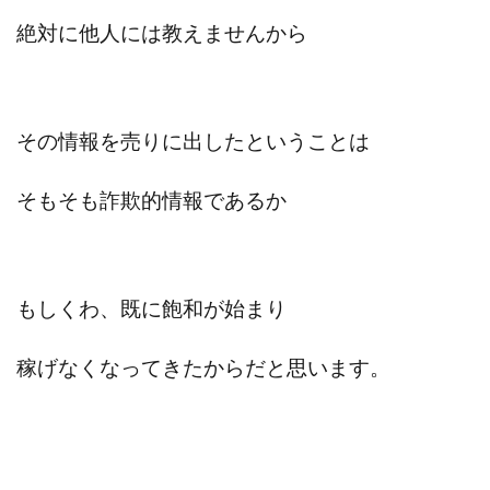
ライフデザイン出版合同会社
らくらくできるスマホ副業
絶対に他人には教えませんから
リッチ ギャザリング
リッチ ルーラー
リライアンス(Reliance)
ロミオ・ロドリゲス・ジュニア
ワークスフランチャイジーオフィス
その情報を売りに出したということは
ワークホップ(Work Hop)
ワールドリユースシステム
マネーの湖
マックス岩井
なし
そもそも詐欺的情報であるか
フェールNaviシステム
ニューイヤーパラダイス
ネオナビ
ネオナビ 我有洋哉
ネオライフPROJECT(プロジェクト)
もしくわ、既に飽和が始まり
ネットサーフィンをお金に換える
ネットスター
ハイブリッド・トレード・アカデミア
稼げなくなってきたからだと思います。
はじめての資産運用
ハピネスサロン
はるかコーチング
フィアナ
フォトチェッカー
マスターピース(MASTER PIECE)
フォトレ
フォリオJP(Folio)
ふくぎょうパラダイス