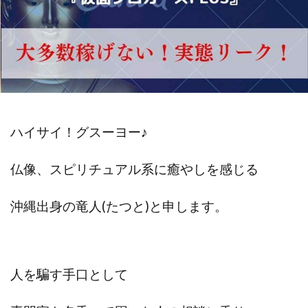
斉藤 敏雄
斎藤 敏雄
新井 孝弘
新井 悠馬
新川卓也
新選組(ガチンコ副業投資)
星野拓馬
望月詩織
暮らしのノマド
最先端スマホワーク
最新AI 5つの錬金術
最短1分で3万円が稼げる即金副業アプリ
最短即日>>高収入
最速PPCアフィリエイト
ハイサイ！グスーヨー
♪
有限会社エステージア
有限会社ユースフルインフォ
有限会社現代
有限会社自由人
望月 光
仏像、スピリチュアル系に癒やしを感じる
株式会社8EIGHT8
株式会社Asset Cube
戸田 亮太
株式会社PRICELESS
株式会社NATURAL NINE
沖縄出身の
竜人(たつと)と申します。
株式会社NEXT LEVEL
株式会社NKcreative
株式会社note
株式会社OMT
株式会社one
株式会社ORIT
株式会社PACHA(パチャ)
人を騙す手口として
株式会社PLUM
株式会社Precious.Light
株式会社PRINCELESS
株式会社Logical Forex