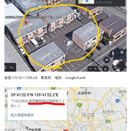
VICTOR(ビクター)
アークAI
VIP LIVE STERAM
WILLIAM CULANDOG JOROLAN
Winners Life(ウィナーズライフ)
WINNING ACADEMY(ウイニングアカデミー)
Workings(ワーキング)
World Trader Co Ltd
Write UP
Yamashita Takuma
YSK
ZEXS運営事務局
アイランドセブン(I-LAND 7)
いいね!するだけ
アクシス合同会社
アダルトアフィリエイトクラブ(AAC)
アップライフ
仮面ブロガーズPLUS 事業所 場所 Google Earth
アドネス株式会社
アフェリエイトは稼げない
アブダビ先生
アプリ
アプリで確認するだけ
アプリ生活
アモン
アラン・ソリマチ
New Pioneer
MONEY QUEEN(マネークイーン)
コア(CORE)
Delta運営サポート事務局
BUTTER CASH(バターキャッシュ)
BUZプロジェクト