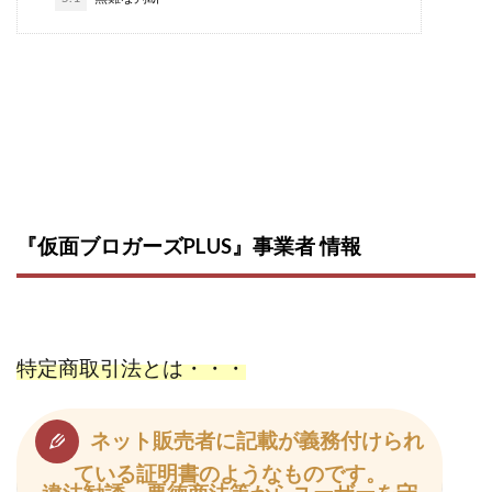
株式会社蝶名林
株式会社評判
桐生秀臣
桜木
森 達郎
楠山高広
永森 航汰
楽々収入アップ
楽天ルーム
榎 恭宏
横村 辰徳
正規のお仕事で年収5
武井 康哲
武田勇吾
武田章司
毎日安定して稼ぐ！スマホだけですべて完結
毎月簡単収入アップ
水野賢一
合同会社アップステージ
合同会社VSL
『仮面ブロガーズPLUS』事業者 情報
【公式】コロコロ・ナタデココ
TADAO YOSHIHARA
SIGN(サイン)
SIGNAL(シグナル)
SKETCH(スケッチ)
SLOW(スロウ)
Smash Works
SONIC(ソニック)
SPARKLE!!(スパークル)
STAR .Company.
特定商取引法とは・・・
STAR.system(スターシステム)
SUPERリベンジャーズ
Technical service Co.
ネット販売者に記載が義務付けられ
SHYEN GRACE LAURENT INTERNET SERVICES INC
ている証明書のようなものです。