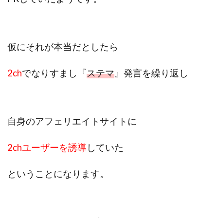
全自動AIシステム(Trading System)
全自動インサイダーROBOT
内藤 洋子
内藤隆児
円城寺
写真や動画にいいねするだけ!
仮にそれが本当だとしたら
写真を送信して報酬GET
写真を選んで安定した収益を！
副業専門オープンチャット
冨永愛理
出口洋平
2ch
でなりすまし『
ステマ
』発言を繰り返し
初心者
前田 義明
前田愛
副業
副業コンシェルジュ鈴木
副業ネットワーク
副業の教室事務局
副業ポスト
自身のアフェリエイトサイトに
副業ポスト運営事務局
七里信一
一般社団法人こころインターナショナル
2chユーザーを誘導
していた
ザ・プレジデント(THE PRESIDENT)
タートルビジネススクール
ということになります。
スマホ内の画像を送信してカンタン副収入
スマホ副業
スマホ副業ナビ
スマホ副業ナビ(ふくぎょーまいすたー)
スマリッチ(smarich)
センサーズ
センター(center)