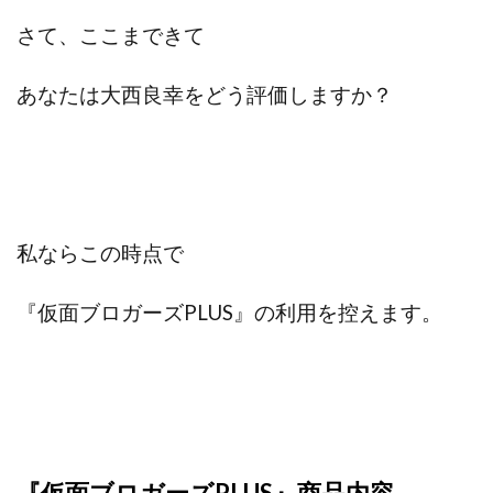
プラチナメソッド2024
ブラックサタン(Black Satan)
さて、ここまできて
フラットワーク
フリー株式会社
あなたは大西良幸をどう評価しますか？
フルーツ(スマホをタップするだけ!?)
ホーム合同会社
ほったらかしFX運営事務局
マイリスト(My List)
김 가싸
検索
私ならこの時点で
『仮面ブロガーズPLUS』の利用を控えます。
『仮面ブロガーズPLUS』商品内容