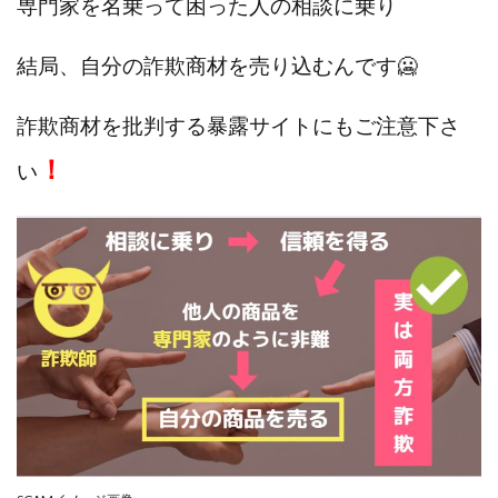
専門家を名乗って困った人の相談に乗り
株式会社PROGRESS
株式会社Regene
株式会社Research
株式会社reward
株式会社ROAD
結局、自分の詐欺商材を売り込むんです🥶
株式会社SD TRUST
株式会社SELLTEC
株式会社Seven stud
株式会社SixSence
詐欺商材を批判する暴露サイトにもご注意下さ
株式会社Smart Life
株式会社soleil
！
い
株式会社monokoko
株式会社Link Partners
株式会社Axio
株式会社FlowRace
株式会社BANKER6
株式会社Be honest
株式会社Bell tree
株式会社BLOOM
株式会社BLUE
株式会社Continue Marketing LAB
株式会社e-plus
株式会社FC
株式会社FEEL
株式会社first
株式会社FrontShine
株式会社Link
株式会社GENERALHAWK
株式会社gleam
株式会社GOLAZO
株式会社greed
株式会社GW
株式会社H・S
株式会社H.S
株式会社ICC