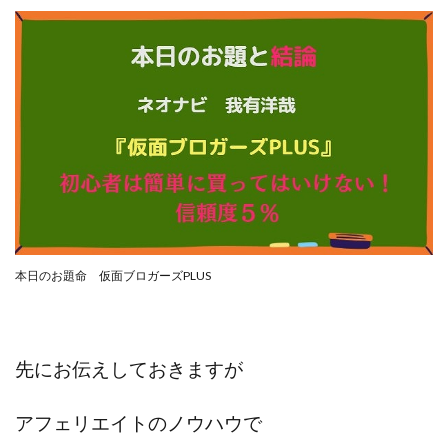
合同会社リバーシブル
坂元雄徳
合同会社リュウシン
合同会社リンク
合同会社リングペイ
吉岡勝利
吉本昌代
吉江 佑弥
和佐大輔
唐莉萍
國富竜也
在宅のんびリッチ
坂井彰吾
安藤 翔大
安達健太郎
我有洋哉
川崎 渉
山形直樹
山本拓弥(チョゴリ)
山本耕而
岡崎 健二
岡村貴弘
岡田芳弘
島田隆則
嵯峨翔太郎
川原 充将
川口 真子
川端 健太
山崎友也
本日のお題命 仮面ブロガーズPLUS
川端理恵
工藤 総一郎
工藤総一郎
市川 翔平
市川彩子
布施春輝
平野千春
後藤健二
必勝プロジェクト無双
志賀恭介
成田賢治
先にお伝えしておきますが
山崎隆
山岸祐介
宮光勇次
小川ゆうり
宮地乙十葉
宮本将
宮林 慶次
宮田裕司
アフェリエイトのノウハウで
富岡 伸成
富樫美月
富永健
富田湧貴