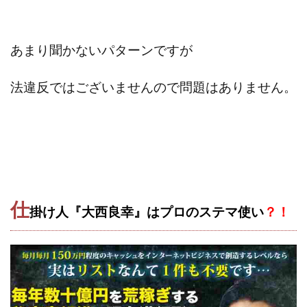
Lisa
Makoto Honda
LEMON(レモン)
manerak
Mari(武島麻里)
MARKET(マーケット)
あまり聞かないパターンですが
MASA
Master Piece運営事務局
Masters Bank(マスターズバンク)
MAXIM(マクシム)
法違反ではございませんので問題はありません。
METHOD30運営事務局
MGB COMPANY(エムジーピーカンパニー)
MIBC
MIDAS(ミダス)
Life Lead運営事務局
Layla
FREELANCE運営事務局
GRAND SLAM(グランドスラム)
FRONTIER(フロンティア)
FX
FX GO tap
FX King's TRUST
FX/BO
FXミリオネアタワー
仕
掛け人『大西良幸』はプロのステマ使い
？！
FX鬼の手
GAFAシステム
GATE(ゲート)
GB株式会社
GOAL-B
GREAT JOY(グレートジョイ)
Kyouji Sayama
happy-style
Hisanori Teduka
HPR株式会社
HYBRID(ハイブリッド)
IHR
ITS合同会社
JOURNEY（ジャーニー）