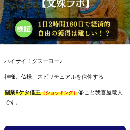
斉藤 敏雄
斎藤 敏雄
新井 孝弘
新井 悠馬
新川卓也
新選組(ガチンコ副業投資)
星野拓馬
望月詩織
暮らしのノマド
最先端スマホワーク
最新AI 5つの錬金術
最短1分で3万円が稼げる即金副業アプリ
最短即日>>高収入
最速PPCアフィリエイト
有限会社エステージア
有限会社ユースフルインフォ
ハイサイ！グスーヨー♪
有限会社現代
有限会社自由人
望月 光
株式会社8EIGHT8
株式会社Asset Cube
戸田 亮太
神様、仏様、スピリチュアルを信仰する
株式会社PRICELESS
株式会社NATURAL NINE
株式会社NEXT LEVEL
株式会社NKcreative
副業8ケタ借王
😭こと我喜屋竜人
（ショッキング）
株式会社note
株式会社OMT
株式会社one
です。
株式会社ORIT
株式会社PACHA(パチャ)
株式会社PLUM
株式会社Precious.Light
株式会社PRINCELESS
株式会社Logical Forex