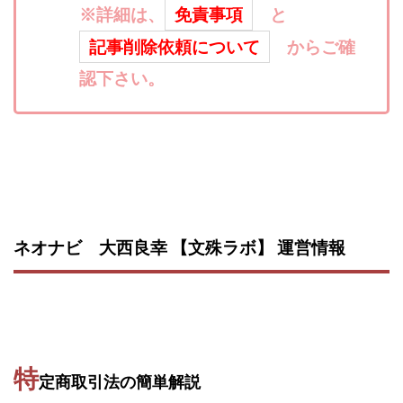
※詳細は、
免責事項
と
株式会社パワープロモート
株式会社ファナウス
記事削除依頼について
からご確
株式会社フィールド
株式会社プラスビジョン
認下さい。
株式会社ブリッジ
株式会社プルミエールエージェント
株式会社ライズ
株式会社キャッツ
株式会社お友達企画
株式会社ラブアンドピース
株式会社アイリス
株式会社TRIBE
株式会社Ubiquitous Solution
株式会社Uスクウェア
株式会社Works Agency
株式会社WorksAgency
株式会社X-style
株式会社YASAKA
株式会社アート
ネオナビ 大西良幸 【文殊ラボ】 運営情報
株式会社アイコン
株式会社アイラボ
株式会社アオヤマ
株式会社オリジナル
株式会社アクト
株式会社アシスト
株式会社アシスト・クローバー
株式会社アスク
特
株式会社アドバンス
株式会社イージー
定商取引法の簡単解説
株式会社インター
株式会社インラージ