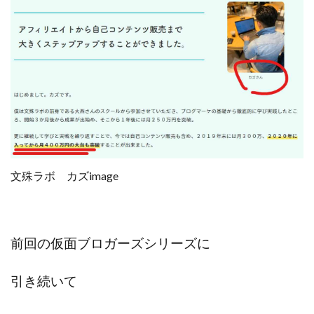
全自動AIシステム(Trading System)
全自動インサイダーROBOT
内藤 洋子
内藤隆児
円城寺
写真や動画にいいねするだけ!
写真を送信して報酬GET
写真を選んで安定した収益を！
副業専門オープンチャット
冨永愛理
出口洋平
初心者
前田 義明
前田愛
副業
副業コンシェルジュ鈴木
副業ネットワーク
副業の教室事務局
副業ポスト
文殊ラボ カズimage
副業ポスト運営事務局
七里信一
一般社団法人こころインターナショナル
ザ・プレジデント(THE PRESIDENT)
前回の仮面ブロガーズシリーズに
タートルビジネススクール
スマホ内の画像を送信してカンタン副収入
スマホ副業
引き続いて
スマホ副業ナビ
スマホ副業ナビ(ふくぎょーまいすたー)
スマリッチ(smarich)
センサーズ
センター(center)