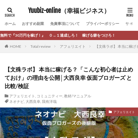
カテゴリー
Yuubiz-online（幸福ビジネス）
ホーム
おすすめ副業
免責事項について
プライバーポリシー
サイト
タグ
 ０→１達成しろ！ 稼げる癖をつけろ！
[公式]マネツク
松永千代
本田
杉本 裕介
HOME
Total review
アフェリエイト
【文殊ラボ】 本当に稼げ
村上翔吾
村岡 大樹
村麻巴香
松尾健一郎
松尾豊
松岡峻亮
松崎リオナ
松木慎也
松澤英二
本当にあったうまい話
松野有希
【文殊ラボ】 本当に稼げる？「こんな初心者は止め
ておけ」の理由を公開│大西良幸 仮面ブロガーズ と
柏木直人
栗原久美子
栗田真一
株式会社 door
比較/検証
株式会社 e-FLAGS
株式会社 FREDERIQS
株式会社 安藤企画
株式会社 業
株式会社１(イチ)
アフェリエイト
,
コミュニティー
,
教材/マニュアル
ネオナビ
,
大西良幸
,
我有洋哉
株式会社8Bee
本橋へいすけ
木村大輔
アフェリエイト
株式会社Appacle
日給5万円可能なながら感覚の副収入アプリ
投資
投資家 亜依
攝津智洋
放置ISマネー(放置 is money)