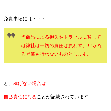
CASHｘCAPTURE運営事務局
ChatGPTセミナー
chokoっと
CIEL(シエル)
CM再生で100万円!
CONNECT(コネクト)
dagen
免責事項には・・・
Dan.Inoue(ダン イノウエ)
Diary(ダイアリー)
BREAKER(ブレイカー)
DTH Co.
EA/Tool
当商品による損失やトラブルに関して
EVER
Everyone(エブリワン)
は弊社は一切の責任は負わず、 いかな
EXIT MONEY(イグジットマネー)
expand 副業紹介事務局
る補償も行わないものとします。
FANFARE(ファンファーレ)
fargo(ファーゴ)
FCシステム
feppiness株式会社
Finance Life(ファイナンスライフ)
BTC FIRE(ビットファイヤ)
BPOINT
folio Co. Ltd.
と、
稼げない場合は
ADVANCE(アドバンス)
【公式】ストック(在宅10Minutes)
自己責任になる
ことが記載されています。
【公式】パンド・ラミ
@kiyo
000万～1億を誰でも目指せる!
000円をGET