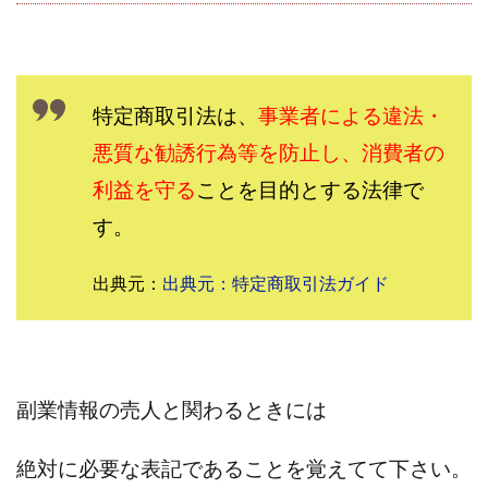
株式会社エキスパート
株式会社オーシャン・ファーム
株式会社オタケン
株式会社ラット
株式会社リテラシー
特別副業助成金 夢実現キャンペーン
特定商取引法は、
事業者による違法・
清原達郎
沖中純一
河村一志
河野真美
悪質な勧誘行為等を防止し、消費者の
波乗りジョニー
波乗り波動論
浅野夕美
利益を守る
ことを目的とする法律で
浜田雄介
海外運営
深原祥太
す。
清原資産管理グループ
清水 貴裕
江面邦彦
清水圭一郎
渡辺佳織
湯浅 和弘
滝沢 風香
出典元：
出典元：特定商取引法ガイド
滝沢賢治
濵田雄介
無料!カンタン!はやっ!誰でも週給35万円GET!!
熊倉 駿介
片山恵美子
物販/せどり/転売
物販ONE(miraise)
池本 慎一
江上 一機
副業情報の売人と関わるときには
株式会社リンクス
椿梨沙
株式会社ワーク
株式会社ワイズ
株式会社ワンダーリアリティ
絶対に必要な表記であることを覚えてて下さい。
株式会社仕
株式会社和
株式会社心渡