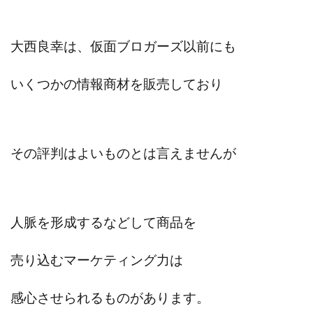
JUPITER運営事務局
Katsutoshi Kumakura
KOJI
KOUTAROU TOMITA
ゴールドラッシュEX
大西良幸は、仮面ブロガーズ以前にも
コンサル
合同会社V.S.L
今村雅士
五十嵐
五十嵐レオン
五十嵐瑛太
五十嵐真也
いくつかの情報商材を販売しており
井上瑞希
井上裕貴
井口晃
今 努
今、話題!簡単・最新お仕事サービス!
今すぐ始める副業革命
今瀬 健二
久野愛実
その評判はよいものとは言えませんが
今瀬健二
仮想通貨
仮想通貨Vtuberハク
伊東みさき
伊東弘人
伊藤 弘人
会社名 合同会社paradiz
佐竹 良平
佐藤俊幸
佐藤健
佐藤彰洋
二宮瑛士
久保夕貴
人脈を形成するなどして商品を
佐藤竜
中山 浩昴
三上功太
三上夏治
売り込むマーケティング力は
三宅常雄
三浦健一
上原真琴
上山 大利
下田隆
世界一カンタンなFXの稼ぎ方
中原 徹
感心させられるものがあります。
中尾龍
中悠太
丸山 徹
中本英
中村 邦明