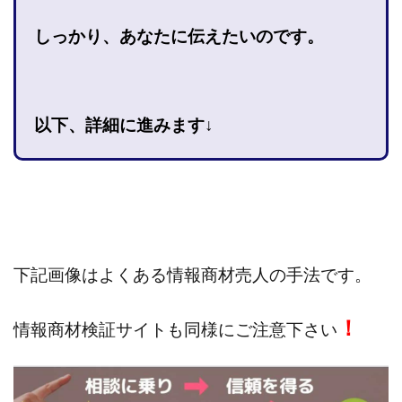
株式会社jカンパニー
株式会社K&H
株式会社LAMP
しっかり、あなたに伝えたいのです。
手塚 久典
戸井田拓也
株式会社Stella
大川康治
坪井 健
堤 舞尋
塚原健太
塩田沙代
夏目歩美
多田明弘
大原 哲男
大原哲男
大島眞理子
大島領介
大川智宏
以下、詳細に進みます↓
坂本よしたか
大森淳弘
大田賢二
大西良幸
天内 碧海
天才トレーダーヤス
天本隼人
天照(アマテラス)プロジェクト
天野 照章
奥野雄二
宇佐美恵那
安藤 仁
坂本桃太郎
坂口健
安達健太朗
合同会社ミドル
合同会社アドバンス
下記画像はよくある情報商材売人の手法です。
合同会社ウェルファースト
合同会社クラウドジャパン
合同会社サウザントレフト
！
情報商材検証サイトも同様にご注意下さい
合同会社サバイバルグランピング
合同会社シームレス
合同会社センス
合同会社チルダワーク
合同会社ナチュ
合同会社ネクストイノベーション