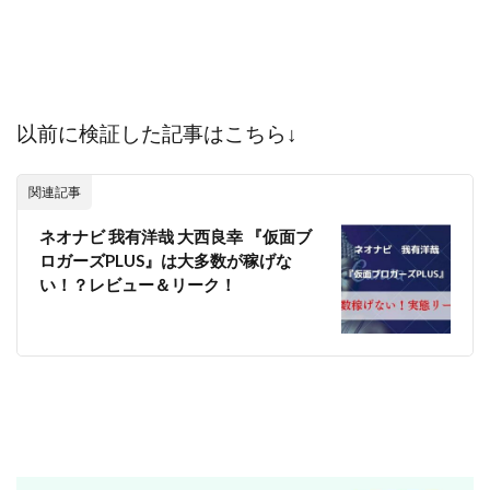
中村健吾
中村友也
中村洸一
中村陽
中田光治
中谷司
中野
中野 友貴
中野愛望
佐藤由規
佐藤隆司
一般財団法人日本投資家育成機構
合同会社Artemis
以前に検証した記事はこちら↓
加藤陸
加藤隆伸
動画を見てGET
動画を見て報酬GET(ゲット)
北野毅
千葉雄介
関連記事
即金アプリを無料ダウンロードして毎日30
友成 優吾
ネオナビ 我有洋哉 大西良幸 『仮面ブ
古賀稜
合同会社 RoyalBond
合同会社AZone
ロガーズPLUS』は大多数が稼げな
加藤浩司
合同会社blue
合同会社CMP
い！？レビュー＆リーク！
合同会社Fans
合同会社first
合同会社Like Factory
合同会社NT
合同会社REEF
合同会社Renaissance
合同会社Smile
合同会社ST
合同会社start moving
加藤浩次
加藤敏行
倉由美希
写真を選んで収益GET
億のゲームチェンジ
億の継承
億り人プロジェクト
儲けの達人FX