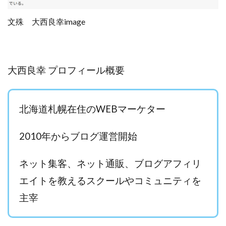
Lisa
Makoto Honda
LEMON(レモン)
manerak
Mari(武島麻里)
MARKET(マーケット)
文殊 大西良幸image
MASA
Master Piece運営事務局
Masters Bank(マスターズバンク)
MAXIM(マクシム)
METHOD30運営事務局
大西良幸 プロフィール概要
MGB COMPANY(エムジーピーカンパニー)
MIBC
MIDAS(ミダス)
Life Lead運営事務局
Layla
北海道札幌在住のWEBマーケター
FREELANCE運営事務局
GRAND SLAM(グランドスラム)
FRONTIER(フロンティア)
FX
FX GO tap
2010年からブログ運営開始
FX King's TRUST
FX/BO
FXミリオネアタワー
FX鬼の手
GAFAシステム
GATE(ゲート)
ネット集客、ネット通販、ブログアフィリ
GB株式会社
GOAL-B
GREAT JOY(グレートジョイ)
エイトを教えるスクールやコミュニティを
Kyouji Sayama
happy-style
Hisanori Teduka
主宰
HPR株式会社
HYBRID(ハイブリッド)
IHR
ITS合同会社
JOURNEY（ジャーニー）