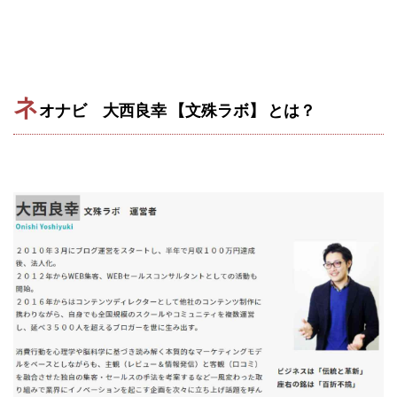
100億円ドリームウィーク2025
10万円GET!!～動画を見て～
2024年最新LINE副業「LIFE」
3問副業 アンケートモニター
Advance Edge
ネ
オナビ 大西良幸 【文殊ラボ】 とは？
AI YouTuberビジネス講座
Blue Triangle Limited
AI（人工知能）
AI∞所得
AIアプリで稼ぐ/このアプリがすごい
AIサービス(XTOOL)
AI時代の情報発信講座
AI運用サポート
AmazingTick
Amazon
Back Up!!!!運営事務局
Baron
BETTER CHOICE LIMITED
FIRE
FREEDOM(フリーダム)
MONEY LIFE運営事務局
Ltd.
LIFE Style(ライフスタイル)
LifeCreate合同会社
LINE
LINE JOBNAVI(ジョブナビ)
LINEアンケートに答えて!?
LINEでスタンプ送るだけ
LINEで簡単アンケート
LiNK
LINK(リンク)