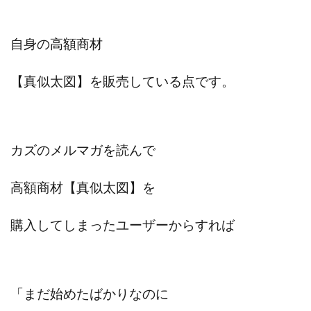
スクエア株式会社
スター・プラチナ
スマート副業
スマホのビジネス
スマート資産形成(LDF)
自身の高額商材
スマキャン(SMACAN)
スマナビ.com
スマホ1台でどこでも副収入
スマホアベンジャー
【真似太図】を販売している点です。
スマホタップだけで
スマホでらくらく副収入アプリ
スマホで副収入の決定版
スマホで始める在宅生活
スマホで稼げる?【裏ワザ副業】
スマホのおしごと
カズのメルマガを読んで
トレーダーKaibe
ナイトグループ 岡崎
わずか1日で5万円以上稼ぐ利用者が続出
ゆきや
高額商材
【真似太図】を
マネパン KOJI
マネロブ
みきお校長
ミユ
ミラクル(MIRACLE)
ミリオネア5
購入してしまったユーザーからすれば
ミリオネアチャレンジ
ミリオンラボ(million labo)
ミリチャレ
みんなのハッピーワーク
ゆるリッチ
マネーキューピット
ライフアップ(LIFE UP)
「まだ始めたばかりなのに
ライブアドバイザーカレッジ