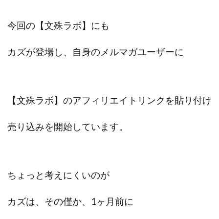
センタービレッジ合同会社
ソウルメイト(SOUL MATE)
ソフト株式会社
タスク詐欺
今回の【文殊ラボ】にも
スマホふくぎょうのおしごと！
チャプロ
カズが登場し、自身のメルマガユーザーに
ちょこスマ
ちょこっと
ちょこプラ(choco+)
ちょな(蝶名林達也)
どこでもビジネス
トライアル
トラスト株式会社
ドリームクラフターズ
ドリームテック合同会社
ドリームワーク
【文殊ラボ】のアフィリエイトリンクを貼り付け
スマホを使って稼ぐ方法
スマホひとつでらくらく副業
売り込みを開始しています。
トレンド
スマートジョブnet
サクッとお仕事サービス
サクッと毎日5万円
サポーターズファミリー(supporter's family)
サルでも出来る!最新のお金の稼ぎ方
ちょっと考えにくいのが
ジーニアスブラックボックス
スーパースマイル(SUPER SMILE)
カズは、その僅か、1ヶ月前に
スキマ時間で稼ぐ Job Lob
スキマ時間の有効活用