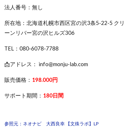
TEDASUKE
The Messiah(ザ・メシア)
法人番号：無し
THE SAVIOR(ザ・セイバー)
THE SHIP
THE TEAM(ザ チーム)
TIME BANK SYSTEM
所在地：北海道札幌市西区宮の沢3条5-22-5 クリ
TOP WINNER運営事務局
ーンリバー宮の沢ヒルズ306
trialwork365(トライアルワーク365)
trillion
trillion運営事務局
Ubiquitous solution
TEL：080-6078-7788
SIDE JOB REACH(サイドジョブリーチ)
Shinya
United Rich F＆B Limited
pm.T株式会社
📩アドレス：
info@monju-lab.com
NEW PRODUCE(ニュープロデュース)
NEW SHIFT(ニューシフト)
NFT
Ng Man Hin
販売価格：
198.000円
NOBU
NOVA
OliveX
omezu
サポート期間：
180日間
Owners(次世代型エンジェル投資)
Parrish
PUZZLE
SHIFT(シフト)
QUICK(クイック)
Re:Born(リボーン)
REGAIN(リゲイン)
REVERS(リバース)
RISE UP(ライズアップ)
参照元：ネオナビ 大西良幸 【文殊ラボ】LP