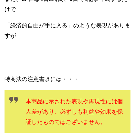
VICTOR(ビクター)
アークAI
VIP LIVE STERAM
けで
WILLIAM CULANDOG JOROLAN
Winners Life(ウィナーズライフ)
「経済的自由が手に入る」のような表現がありま
WINNING ACADEMY(ウイニングアカデミー)
すが
Workings(ワーキング)
World Trader Co Ltd
Write UP
Yamashita Takuma
YSK
ZEXS運営事務局
アイランドセブン(I-LAND 7)
いいね!するだけ
アクシス合同会社
アダルトアフィリエイトクラブ(AAC)
アップライフ
特商法の注意書きには・・・
アドネス株式会社
アフェリエイトは稼げない
アブダビ先生
アプリ
アプリで確認するだけ
本商品に示された表現や再現性には個
アプリ生活
アモン
アラン・ソリマチ
New Pioneer
MONEY QUEEN(マネークイーン)
人差があり、必ずしも利益や効果を保
コア(CORE)
Delta運営サポート事務局
証したものではございません。
BUTTER CASH(バターキャッシュ)
BUZプロジェクト