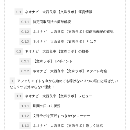
田中 拓哉
田中 旭
田中圭
田中康裕
0.1
ネオナビ 大西良幸 【文殊ラボ】 運営情報
田中武志
田中絵美
田島俊明
甲斐雅人
0.1.1
特定商取引法の簡単解説
町田 信義
白川さやか
福林みずき
益井雅
0.1.2
ネオナビ 大西良幸 【文殊ラボ】特商法表記の確認
相川奈津妃
相川浩介
相葉はるか
真中 翔
石井泰裕
石塚 憲史
石山 昌志
石川聡彦
0.1.3
ネオナビ 大西良幸 【文殊ラボ】 とは？
確定申告
神威(KAMUI)
藤沢琴音
西勇輝
0.2
ネオナビ 大西良幸 【文殊ラボ】 の概要
王 義虎
高橋 秀明
革命毎日3万円!
須藤一寿
0.2.1
【文殊ラボ】 LPポイント
風間けいご
馬場和義
駒形 哲治
高坂 隆
0.2.2
ネオナビ 大西良幸 【文殊ラボ】 ネタバレ考察
高柳 卓馬
高柳大輔
高橋 伸行
高橋 守美
1
アフェリエイトを今から始めても稼げない３つの理由と稼ぎたい
高橋優作
長谷川博
高橋優里
高橋悟
なら２つ以外やらない理由！
高橋拓真
高橋良彰
高橋菜々美
髙野丈
1.1
ネオナビ 大西良幸 【文殊ラボ】 レビュー
鬼塚尚仁
1.1.1
世間の口コミ状況
魅惑のFXスキャルシステム「即金1億円ボタン」
黒澤真
1.1.2
文殊ラボを実践すべきかQAコーナー
黒田勉
齊藤大地
阿部 亮平
長谷川マコト
1.1.3
ネオナビ 大西良幸 【文殊ラボ】厳しく総括
西崎 薫
金 佳史
西村和之
西森康二