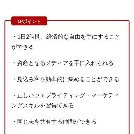
プラチナメソッド2024
ブラックサタン(Black Satan)
フラットワーク
フリー株式会社
フルーツ(スマホをタップするだけ!?)
ホーム合同会社
ほったらかしFX運営事務局
マイリスト(My List)
・1日2時間、経済的な自由を手にすること
김 가싸
ができる
検索
・資産となるメディアを手に入れられる
・見込み客を効率的に集めることができる
・正しいウェブライティング・マーケティ
ングスキルを習得できる
・同じ志を共有する仲間ができる