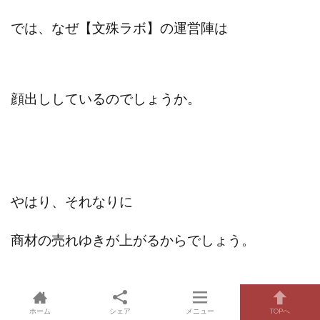
では、なぜ【文殊ラボ】の運営陣は
顔出ししているのでしょうか。
やはり、それなりに
商材の売れゆきが上がるからでしょう。
商材の価格は、約20万円です。
ホーム
シェア
メニュー
TOPへ