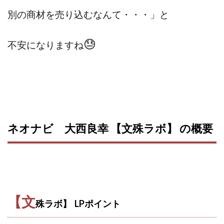
ライフデザイン出版合同会社
らくらくできるスマホ副業
別の商材を売り込むなんて・・・」と
リッチ ギャザリング
リッチ ルーラー
😓
リライアンス(Reliance)
ロミオ・ロドリゲス・ジュニア
不安になりますね
ワークスフランチャイジーオフィス
ワークホップ(Work Hop)
ワールドリユースシステム
マネーの湖
マックス岩井
なし
フェールNaviシステム
ニューイヤーパラダイス
ネオナビ
ネオナビ 我有洋哉
ネオナビ 大西良幸 【文殊ラボ】 の概要
ネオライフPROJECT(プロジェクト)
ネットサーフィンをお金に換える
ネットスター
ハイブリッド・トレード・アカデミア
はじめての資産運用
ハピネスサロン
はるかコーチング
フィアナ
フォトチェッカー
【文
殊ラボ】 LPポイント
マスターピース(MASTER PIECE)
フォトレ
フォリオJP(Folio)
ふくぎょうパラダイス