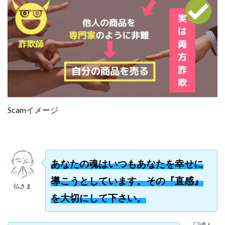
合同会社リバーシブル
坂元雄徳
合同会社リュウシン
合同会社リンク
合同会社リングペイ
吉岡勝利
吉本昌代
吉江 佑弥
和佐大輔
唐莉萍
國富竜也
在宅のんびリッチ
坂井彰吾
安藤 翔大
安達健太郎
我有洋哉
川崎 渉
山形直樹
山本拓弥(チョゴリ)
山本耕而
岡崎 健二
Scamイメージ
岡村貴弘
岡田芳弘
島田隆則
嵯峨翔太郎
川原 充将
川口 真子
川端 健太
山崎友也
川端理恵
工藤 総一郎
工藤総一郎
市川 翔平
市川彩子
布施春輝
平野千春
後藤健二
あなたの魂はいつもあなたを幸せに
必勝プロジェクト無双
志賀恭介
成田賢治
導こうとしています。その『直感』
仏さま
山崎隆
山岸祐介
宮光勇次
小川ゆうり
を大切にして下さい。
宮地乙十葉
宮本将
宮林 慶次
宮田裕司
富岡 伸成
富樫美月
富永健
富田湧貴