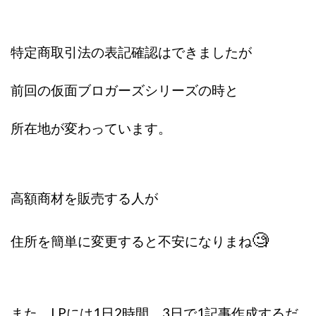
Robert.harry.Ōhno
ROKUYON(ロクヨン)
Rupex Limited
SCM運営事務局
SEVENシステム
SHARE
UBI合同協会サポート
V-System
特定商取引法の表記確認はできましたが
NEW LIFE!(ニューライフ)
ギガマート株式会社
オプトインアフィリエイト
オプトインアフェリエイト
前回の仮面ブロガーズシリーズの時と
おまかせAI運用
おむられいか
所在地が変わっています。
ガーディアン・トリニティ
カール鈴木
かずくん
カマAGEインベストメンバーズ
かんたんスマホ副業
かんたん副業
キャッチtheディルハム
イルカ先生
キャリア(CARRIER)
キャリプロ(キャリアプログラム)
高額商材を販売する人が
キャリプロ運営事務局
きよとらいふ
🧐
グッドナビJOB
クニトミ
住所を簡単に変更すると不安になりま
ね
グランドマスターピースFX
グローバルプロジェクト
クロスリテイリング
クロスリテイリング株式会社
コーチング
エンジェル
イマドキの副業
また、LPには1日2時間、3日で1記事作成するだ