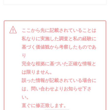
西澤英樹
西田哲朗
話題の最新副業
赤澤天道
近藤かおり
近藤智弘
遠藤 友里子
酒井
金の虎(マネーの虎)
長澤 祐介
金勝(キムマサル)
金子弘給
金子正人
金山莉緒
金本浩
ここから先に記載されていることは
鈴木 孝二
鈴木 翔
鈴木優次郎
鈴木克佳
私なりに実施した調査と私の経験に
鈴木翔
鈴村有基
生成AIの学校「飛翔」
基づく価値観から考察したものであ
犬神空
株式会社TOKYO STYLE
株式会社ドライブ
り
株式会社グロース
株式会社ゲート
完全な根拠に基づいた正確な情報と
株式会社ゴールドレバテック
株式会社サンアイ
は限りません。
株式会社ジョイン
株式会社スパイラル
株式会社スマイル
株式会社セカンド
誤った情報が記載されている場合に
株式会社タイプ
株式会社チャプター2
は、問い合わせよりお知らせ下さ
株式会社ナチュラルナイン
株式会社カーロット
い。
株式会社ナレッジ
株式会社ニュース
直ぐに修正致します。
株式会社ネクスト
株式会社ネクト