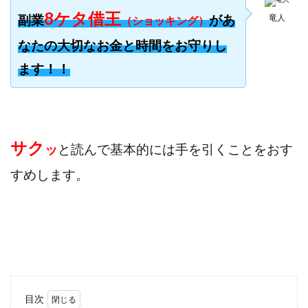
寺澤英明
将軍
小川 和人
小林 実
8ケタ借王
副業
があ
竜人
（ショッキング）
山口英樹
小林よしのり
小林尚美
小林正人
なたの大切なお金と時間をお守りし
小林雄樹
小森みずき
小泉一浩
ます！！
少額資金で激安不動産投資
尾崎圭司
山中祐希
山之内リアルエステート株式会社
山口孝志
株式会社STAGE
株式会社STS
合同会社アース
自分の選んだ写真が収益に!!
稲川博紀
サク
ッ
と読んで基本的には手を引くことをおす
空いた時間で高齢者でも稼げる
すめします。
競馬でカンタン副業 運営事務局
竹井佑介
竹原芳美
竹田茉生
米澤 蓮
紀田 奈々未
紫垣英昭
織田慶
臼井穂乃果
秒速のFX スキャルマジック
舟引佑太
荒木剛志
菅原将悟
華山奈緒子
落合琢哉
葉月らな
藏野 雄哉
藤原飛鳥
藤咲優
藤堂 成一
藤堂健一
秘密のテキスト
目次
秋葉 卓也
藤田 陸
畑岡宏光
田中