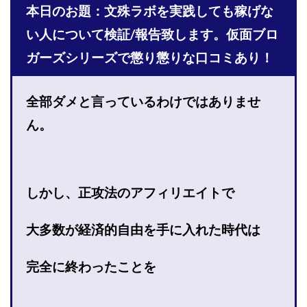
本日のお題：文殊ラボを実践しても稼げな
株式会社PROGRESS
株式会社Regene
株式会社Research
株式会社reward
株式会社ROAD
い人について検証/報告致します。仮面ブロ
株式会社SD TRUST
株式会社SELLTEC
ガーズシリーズで懲り懲りな口コミあり！
株式会社Seven stud
株式会社SixSence
株式会社Smart Life
株式会社soleil
全部ダメと言っているわけではありませ
株式会社monokoko
株式会社Link Partners
ん。
株式会社Axio
株式会社FlowRace
株式会社BANKER6
株式会社Be honest
株式会社Bell tree
株式会社BLOOM
株式会社BLUE
しかし、正攻法のアフィリエイトで
株式会社Continue Marketing LAB
株式会社e-plus
株式会社FC
株式会社FEEL
株式会社first
大多数が経済的自由を手に入れた時代は
株式会社FrontShine
株式会社Link
株式会社GENERALHAWK
株式会社gleam
完全に終わったことを
株式会社GOLAZO
株式会社greed
株式会社GW
株式会社H・S
株式会社H.S
株式会社ICC