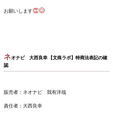
株式会社蝶名林
株式会社評判
桐生秀臣
桜木
👏😌
お願いします
森 達郎
楠山高広
永森 航汰
楽々収入アップ
楽天ルーム
榎 恭宏
横村 辰徳
正規のお仕事で年収5
武井 康哲
武田勇吾
武田章司
毎日安定して稼ぐ！スマホだけですべて完結
毎月簡単収入アップ
水野賢一
合同会社アップステージ
合同会社VSL
ネ
オナビ 大西良幸 【文殊ラボ】特商法表記の確
【公式】コロコロ・ナタデココ
TADAO YOSHIHARA
認
SIGN(サイン)
SIGNAL(シグナル)
SKETCH(スケッチ)
SLOW(スロウ)
Smash Works
SONIC(ソニック)
SPARKLE!!(スパークル)
STAR .Company.
STAR.system(スターシステム)
SUPERリベンジャーズ
販売者：ネオナビ 我有洋哉
Technical service Co.
責任者：大西良幸
SHYEN GRACE LAURENT INTERNET SERVICES INC