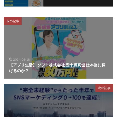
プラチナメソッド2024
ブラックサタン(Black Satan)
フラットワーク
フリー株式会社
前の記事
フルーツ(スマホをタップするだけ!?)
ホーム合同会社
ほったらかしFX運営事務局
マイリスト(My List)
김 가싸
検索
2024-06-18
【アプリ生活】 ソフト株式会社 五十嵐真也 は本当に稼
げるのか？
次の記事