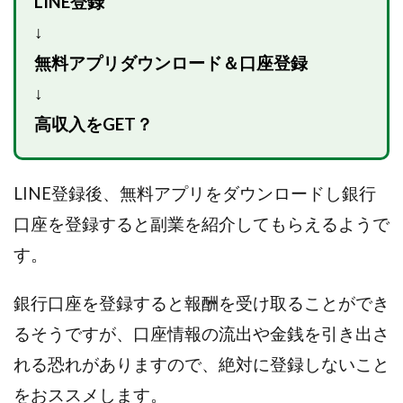
LINE登録
CASHｘCAPTURE運営事務局
ChatGPTセミナー
↓
chokoっと
CIEL(シエル)
CM再生で100万円!
CONNECT(コネクト)
dagen
無料アプリダウンロード＆口座登録
Dan.Inoue(ダン イノウエ)
Diary(ダイアリー)
↓
BREAKER(ブレイカー)
DTH Co.
EA/Tool
高収入をGET？
EVER
Everyone(エブリワン)
EXIT MONEY(イグジットマネー)
expand 副業紹介事務局
LINE登録後、無料アプリをダウンロードし銀行
FANFARE(ファンファーレ)
fargo(ファーゴ)
口座を登録すると副業を紹介してもらえるようで
FCシステム
feppiness株式会社
Finance Life(ファイナンスライフ)
す。
BTC FIRE(ビットファイヤ)
BPOINT
folio Co. Ltd.
銀行口座を登録すると報酬を受け取ることができ
ADVANCE(アドバンス)
【公式】ストック(在宅10Minutes)
るそうですが、口座情報の流出や金銭を引き出さ
【公式】パンド・ラミ
@kiyo
れる恐れがありますので、絶対に登録しないこと
000万～1億を誰でも目指せる!
000円をGET
をおススメします。