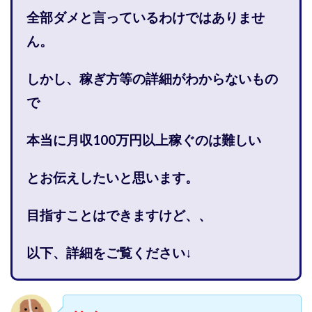
株式会社PROGRESS
株式会社Regene
全部ダメと言っているわけではありませ
株式会社Research
株式会社reward
株式会社ROAD
ん。
株式会社SD TRUST
株式会社SELLTEC
株式会社Seven stud
株式会社SixSence
しかし、稼ぎ方等の詳細がわからないもの
株式会社Smart Life
株式会社soleil
で
株式会社monokoko
株式会社Link Partners
株式会社Axio
株式会社FlowRace
本当に月収100万円以上稼ぐのは難しい
株式会社BANKER6
株式会社Be honest
とお伝えしたいと思います。
株式会社Bell tree
株式会社BLOOM
株式会社BLUE
株式会社Continue Marketing LAB
株式会社e-plus
目指すことはできますけど、、
株式会社FC
株式会社FEEL
株式会社first
株式会社FrontShine
株式会社Link
以下、詳細をご覧ください↓
株式会社GENERALHAWK
株式会社gleam
株式会社GOLAZO
株式会社greed
株式会社GW
株式会社H・S
株式会社H.S
株式会社ICC