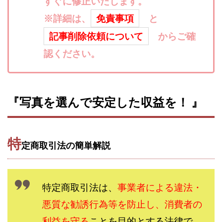
すぐに修正いたします。
寺澤英明
将軍
小川 和人
小林 実
※詳細は、
免責事項
と
山口英樹
小林よしのり
小林尚美
小林正人
記事削除依頼について
からご確
小林雄樹
小森みずき
小泉一浩
認ください。
少額資金で激安不動産投資
尾崎圭司
山中祐希
山之内リアルエステート株式会社
山口孝志
株式会社STAGE
株式会社STS
合同会社アース
『写真を選んで安定した収益を！ 』
自分の選んだ写真が収益に!!
稲川博紀
空いた時間で高齢者でも稼げる
競馬でカンタン副業 運営事務局
竹井佑介
竹原芳美
特
竹田茉生
米澤 蓮
紀田 奈々未
紫垣英昭
定商取引法の簡単解説
織田慶
臼井穂乃果
秒速のFX スキャルマジック
舟引佑太
荒木剛志
菅原将悟
華山奈緒子
特定商取引法は、
事業者による違法・
落合琢哉
葉月らな
藏野 雄哉
藤原飛鳥
藤咲優
悪質な勧誘行為等を防止し、消費者の
藤堂 成一
藤堂健一
秘密のテキスト
秋葉 卓也
藤田 陸
畑岡宏光
田中
利益を守る
ことを目的とする法律で