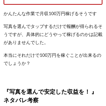
TEDASUKE
The Messiah(ザ・メシア)
THE SAVIOR(ザ・セイバー)
THE SHIP
かんたんな作業で月収100万円稼げるそうです
THE TEAM(ザ チーム)
TIME BANK SYSTEM
TOP WINNER運営事務局
写真を選んでタップするだけで報酬が得られるそ
trialwork365(トライアルワーク365)
trillion
うですが、具体的にどうやって稼げるのかは記載
trillion運営事務局
Ubiquitous solution
がありませんでした。
SIDE JOB REACH(サイドジョブリーチ)
Shinya
United Rich F＆B Limited
pm.T株式会社
本当にそれだけで100万円を稼ぐことが出来るの
NEW PRODUCE(ニュープロデュース)
でしょうか？
NEW SHIFT(ニューシフト)
NFT
Ng Man Hin
NOBU
NOVA
OliveX
omezu
Owners(次世代型エンジェル投資)
Parrish
PUZZLE
SHIFT(シフト)
QUICK(クイック)
『写真を選んで安定した収益を！ 』
Re:Born(リボーン)
REGAIN(リゲイン)
ネタバレ考察
REVERS(リバース)
RISE UP(ライズアップ)