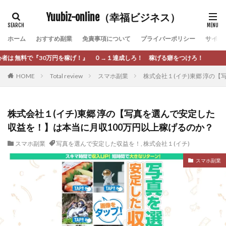
カテゴリー
Yuubiz-online（幸福ビジネス）
ホーム
おすすめ副業
免責事項について
プライバーポリシー
サイト
タグ
！』 ０→１達成しろ！ 稼げる癖をつけろ！
[公式]マネツク
松永千代
本田
杉本 裕介
HOME
Total review
スマホ副業
株式会社１(イチ)東郷 淳の
村上翔吾
村岡 大樹
村麻巴香
松尾健一郎
松尾豊
松岡峻亮
松崎リオナ
松木慎也
松澤英二
本当にあったうまい話
松野有希
株式会社１(イチ)東郷 淳の【写真を選んで安定した
収益を！】は本当に月収100万円以上稼げるのか？
柏木直人
栗原久美子
栗田真一
株式会社 door
株式会社 e-FLAGS
株式会社 FREDERIQS
スマホ副業
写真を選んで安定した収益を！
,
株式会社１(イチ)
株式会社 安藤企画
株式会社 業
株式会社１(イチ)
スマホ副業
株式会社8Bee
本橋へいすけ
木村大輔
株式会社Appacle
日給5万円可能なながら感覚の副収入アプリ
投資
投資家 亜依
攝津智洋
放置ISマネー(放置 is money)