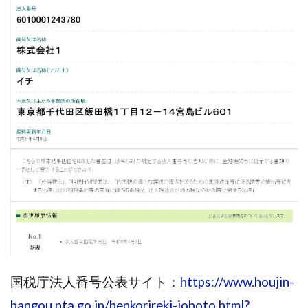
株式会社パワープロモート
株式会社ファナウス
株式会社フィールド
株式会社プラスビジョン
株式会社ブリッジ
株式会社プルミエールエージェント
株式会社ライズ
株式会社キャッツ
株式会社お友達企画
株式会社ラブアンドピース
株式会社アイリス
株式会社TRIBE
株式会社Ubiquitous Solution
株式会社Uスクウェア
株式会社Works Agency
株式会社WorksAgency
株式会社X-style
株式会社YASAKA
株式会社アート
株式会社アイコン
株式会社アイラボ
株式会社アオヤマ
株式会社オリジナル
株式会社アクト
株式会社アシスト
株式会社アシスト・クローバー
株式会社アスク
国税庁法人番号公表サイト：
https://www.houjin-
株式会社アドバンス
株式会社イージー
bangou.nta.go.jp/henkorireki-johoto.html?
株式会社インター
株式会社インラージ