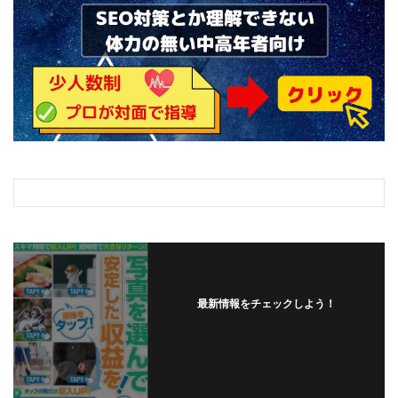
ライフデザイン出版合同会社
らくらくできるスマホ副業
リッチ ギャザリング
リッチ ルーラー
リライアンス(Reliance)
ロミオ・ロドリゲス・ジュニア
ワークスフランチャイジーオフィス
ワークホップ(Work Hop)
ワールドリユースシステム
マネーの湖
マックス岩井
なし
フェールNaviシステム
ニューイヤーパラダイス
ネオナビ
ネオナビ 我有洋哉
ネオライフPROJECT(プロジェクト)
ネットサーフィンをお金に換える
ネットスター
ハイブリッド・トレード・アカデミア
最新情報をチェックしよう！
はじめての資産運用
ハピネスサロン
フォローする
はるかコーチング
フィアナ
フォトチェッカー
マスターピース(MASTER PIECE)
フォトレ
フォリオJP(Folio)
ふくぎょうパラダイス