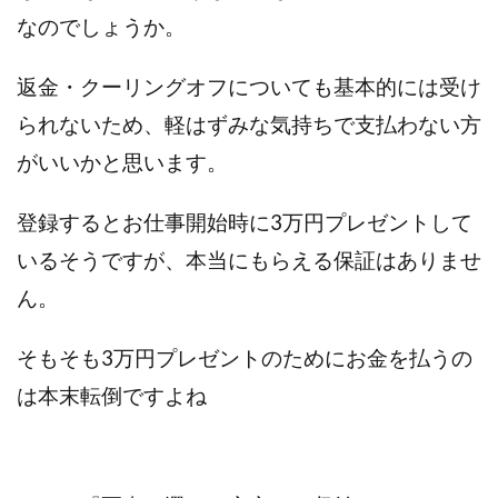
JUPITER運営事務局
Katsutoshi Kumakura
KOJI
なのでしょうか。
KOUTAROU TOMITA
ゴールドラッシュEX
コンサル
合同会社V.S.L
今村雅士
五十嵐
返金・クーリングオフについても基本的には受け
五十嵐レオン
五十嵐瑛太
五十嵐真也
られないため、軽はずみな気持ちで支払わない方
井上瑞希
井上裕貴
井口晃
今 努
がいいかと思います。
今、話題!簡単・最新お仕事サービス!
今すぐ始める副業革命
今瀬 健二
久野愛実
登録するとお仕事開始時に3万円プレゼントして
今瀬健二
仮想通貨
仮想通貨Vtuberハク
いるそうですが、本当にもらえる保証はありませ
伊東みさき
伊東弘人
伊藤 弘人
ん。
会社名 合同会社paradiz
佐竹 良平
佐藤俊幸
佐藤健
佐藤彰洋
二宮瑛士
久保夕貴
そもそも3万円プレゼントのためにお金を払うの
佐藤竜
中山 浩昴
三上功太
三上夏治
は本末転倒ですよね
三宅常雄
三浦健一
上原真琴
上山 大利
下田隆
世界一カンタンなFXの稼ぎ方
中原 徹
中尾龍
中悠太
丸山 徹
中本英
中村 邦明