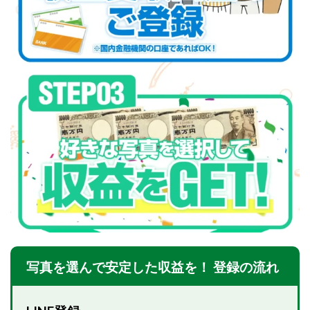
VICTOR(ビクター)
アークAI
VIP LIVE STERAM
WILLIAM CULANDOG JOROLAN
Winners Life(ウィナーズライフ)
WINNING ACADEMY(ウイニングアカデミー)
Workings(ワーキング)
World Trader Co Ltd
Write UP
Yamashita Takuma
YSK
ZEXS運営事務局
アイランドセブン(I-LAND 7)
いいね!するだけ
アクシス合同会社
アダルトアフィリエイトクラブ(AAC)
アップライフ
アドネス株式会社
アフェリエイトは稼げない
アブダビ先生
アプリ
アプリで確認するだけ
アプリ生活
アモン
アラン・ソリマチ
New Pioneer
MONEY QUEEN(マネークイーン)
写真を選んで安定した収益を！ 登録の流れ
コア(CORE)
Delta運営サポート事務局
BUTTER CASH(バターキャッシュ)
BUZプロジェクト