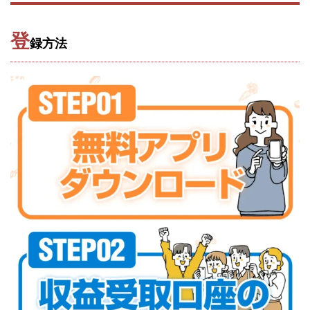
Robert.harry.Ōhno
ROKUYON(ロクヨン)
Rupex Limited
SCM運営事務局
SEVENシステム
登
録方法
SHARE
UBI合同協会サポート
V-System
NEW LIFE!(ニューライフ)
ギガマート株式会社
オプトインアフィリエイト
オプトインアフェリエイト
おまかせAI運用
おむられいか
ガーディアン・トリニティ
カール鈴木
かずくん
カマAGEインベストメンバーズ
かんたんスマホ副業
かんたん副業
キャッチtheディルハム
イルカ先生
キャリア(CARRIER)
キャリプロ(キャリアプログラム)
キャリプロ運営事務局
きよとらいふ
グッドナビJOB
クニトミ
グランドマスターピースFX
グローバルプロジェクト
クロスリテイリング
クロスリテイリング株式会社
コーチング
エンジェル
イマドキの副業