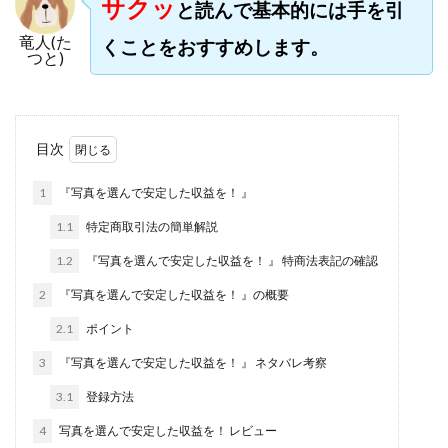
サクッ
と読んで基本的には手を引
株式会社jカンパニー
株式会社K&H
株式会社LAMP
竜人(た
くことをおすすめします。
手塚 久典
戸井田拓也
株式会社Stella
つと)
大川康治
坪井 健
堤 舞尋
塚原健太
塩田沙代
夏目歩美
多田明弘
大原 哲男
大原哲男
大島眞理子
大島領介
大川智宏
目次
坂本よしたか
大森淳弘
大田賢二
大西良幸
1
『写真を選んで安定した収益を！ 』
天内 碧海
天才トレーダーヤス
天本隼人
天照(アマテラス)プロジェクト
天野 照章
奥野雄二
1.1
特定商取引法の簡単解説
宇佐美恵那
安藤 仁
坂本桃太郎
坂口健
1.2
『写真を選んで安定した収益を！ 』 特商法表記の確認
安達健太朗
合同会社ミドル
合同会社アドバンス
2
『写真を選んで安定した収益を！ 』の概要
合同会社ウェルファースト
合同会社クラウドジャパン
2.1
ポイント
合同会社サウザントレフト
3
『写真を選んで安定した収益を！ 』 ネタバレ考察
合同会社サバイバルグランピング
合同会社シームレス
3.1
登録方法
合同会社センス
合同会社チルダワーク
4
写真を選んで安定した収益を！ レビュー
合同会社ナチュ
合同会社ネクストイノベーション