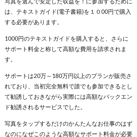
写真を選んで安定した収益を！に参加するために
Lisa
Makoto Honda
LEMON(レモン)
は、テキストガイド(電子書籍)を１０00円で購入
manerak
Mari(武島麻里)
MARKET(マーケット)
する必要があります。
MASA
Master Piece運営事務局
Masters Bank(マスターズバンク)
MAXIM(マクシム)
1000円のテキストガイドを購入すると、さらに
METHOD30運営事務局
サポート料金と称して高額な費用を請求されま
MGB COMPANY(エムジーピーカンパニー)
MIBC
MIDAS(ミダス)
Life Lead運営事務局
Layla
す。
FREELANCE運営事務局
GRAND SLAM(グランドスラム)
サポートは20万～180万円以上のプランが販売さ
FRONTIER(フロンティア)
FX
FX GO tap
れており、当初完全無料で誰でも参加できるとし
FX King's TRUST
FX/BO
FXミリオネアタワー
FX鬼の手
GAFAシステム
GATE(ゲート)
て勧誘しておきながら実際には高額なバックエン
GB株式会社
GOAL-B
GREAT JOY(グレートジョイ)
ド勧誘されるサービスでした。
Kyouji Sayama
happy-style
Hisanori Teduka
HPR株式会社
HYBRID(ハイブリッド)
IHR
写真をタップするだけのかんたんなお仕事のはず
ITS合同会社
JOURNEY（ジャーニー）
なのになぜこのような高額なサポート料金が必要