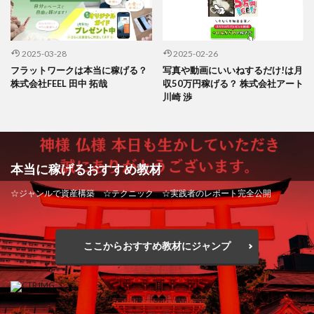
2025-03-28
2025-02-26
フラットワークは本当に稼げる？
写真や動画にいいねするだけ!は月
株式会社FEEL 田中 拓哉
収50万円稼げる？ 株式会社アート
川崎 渉
本当に稼げるおすすめ教材
☆ジャンルで資産構築 ☆テクニック ☆実践者のレポート完全公開
ここからおすすめ教材にジャンプ