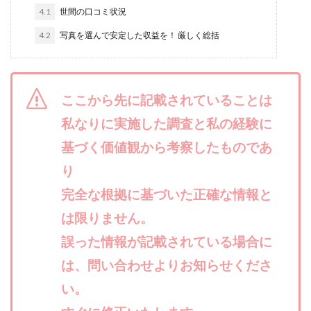
4.1
合同会社リバーシブル
世間の口コミ状況
坂元雄徳
合同会社リュウシン
合同会社リンク
4.2
写真を選んで安定した収益を！ 厳しく総括
合同会社リングペイ
吉岡勝利
吉本昌代
吉江 佑弥
和佐大輔
唐莉萍
國富竜也
在宅のんびリッチ
坂井彰吾
安藤 翔大
ここから先に記載されていることは
安達健太郎
我有洋哉
川崎 渉
山形直樹
私なりに実施した調査と私の経験に
山本拓弥(チョゴリ)
山本耕而
岡崎 健二
基づく価値観から考察したものであ
岡村貴弘
岡田芳弘
島田隆則
嵯峨翔太郎
り
川原 充将
川口 真子
川端 健太
山崎友也
完全な根拠に基づいた正確な情報と
川端理恵
工藤 総一郎
工藤総一郎
市川 翔平
は限りません。
市川彩子
布施春輝
平野千春
後藤健二
誤った情報が記載されている場合に
必勝プロジェクト無双
志賀恭介
成田賢治
山崎隆
山岸祐介
宮光勇次
小川ゆうり
は、問い合わせよりお知らせくださ
宮地乙十葉
宮本将
宮林 慶次
宮田裕司
い。
富岡 伸成
富樫美月
富永健
富田湧貴