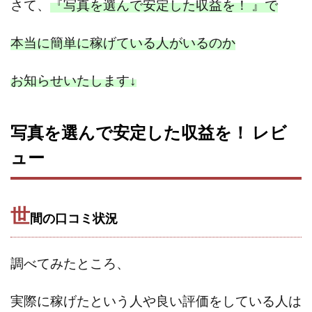
さて、
『写真を選んで安定した収益を！ 』で
中村健吾
中村友也
中村洸一
中村陽
中田光治
中谷司
中野
中野 友貴
本当に簡単に稼げている人がいるのか
中野愛望
佐藤由規
佐藤隆司
一般財団法人日本投資家育成機構
合同会社Artemis
お知らせいたします
↓
加藤陸
加藤隆伸
動画を見てGET
動画を見て報酬GET(ゲット)
北野毅
千葉雄介
写真を選んで安定した収益を！ レビ
即金アプリを無料ダウンロードして毎日30
友成 優吾
ュー
古賀稜
合同会社 RoyalBond
合同会社AZone
加藤浩司
合同会社blue
合同会社CMP
合同会社Fans
合同会社first
合同会社Like Factory
世
間の口コミ状況
合同会社NT
合同会社REEF
合同会社Renaissance
合同会社Smile
合同会社ST
合同会社start moving
加藤浩次
加藤敏行
倉由美希
調べてみたところ、
写真を選んで収益GET
億のゲームチェンジ
実際に稼げたという人や良い評価をしている人は
億の継承
億り人プロジェクト
儲けの達人FX