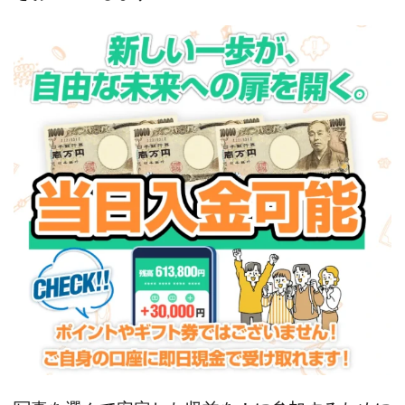
100億円ドリームウィーク2025
10万円GET!!～動画を見て～
2024年最新LINE副業「LIFE」
3問副業 アンケートモニター
Advance Edge
AI YouTuberビジネス講座
Blue Triangle Limited
AI（人工知能）
AI∞所得
AIアプリで稼ぐ/このアプリがすごい
AIサービス(XTOOL)
AI時代の情報発信講座
AI運用サポート
AmazingTick
Amazon
Back Up!!!!運営事務局
Baron
BETTER CHOICE LIMITED
FIRE
FREEDOM(フリーダム)
MONEY LIFE運営事務局
Ltd.
LIFE Style(ライフスタイル)
LifeCreate合同会社
LINE
LINE JOBNAVI(ジョブナビ)
LINEアンケートに答えて!?
LINEでスタンプ送るだけ
LINEで簡単アンケート
LiNK
LINK(リンク)