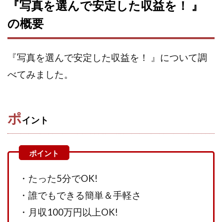
『写真を選んで安定した収益を！ 』
株式会社蝶名林
株式会社評判
桐生秀臣
桜木
の概要
森 達郎
楠山高広
永森 航汰
楽々収入アップ
楽天ルーム
榎 恭宏
横村 辰徳
『写真を選んで安定した収益を！ 』について調
正規のお仕事で年収5
武井 康哲
武田勇吾
べてみました。
武田章司
毎日安定して稼ぐ！スマホだけですべて完結
毎月簡単収入アップ
水野賢一
合同会社アップステージ
合同会社VSL
ポ
【公式】コロコロ・ナタデココ
TADAO YOSHIHARA
イント
SIGN(サイン)
SIGNAL(シグナル)
SKETCH(スケッチ)
SLOW(スロウ)
Smash Works
SONIC(ソニック)
SPARKLE!!(スパークル)
STAR .Company.
・たった5分でOK!
STAR.system(スターシステム)
SUPERリベンジャーズ
Technical service Co.
・誰でもできる簡単＆手軽さ
SHYEN GRACE LAURENT INTERNET SERVICES INC
・月収100万円以上OK!