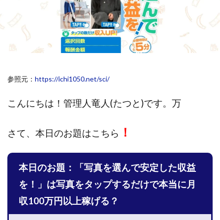
斉藤 敏雄
斎藤 敏雄
新井 孝弘
新井 悠馬
新川卓也
新選組(ガチンコ副業投資)
星野拓馬
望月詩織
暮らしのノマド
最先端スマホワーク
最新AI 5つの錬金術
最短1分で3万円が稼げる即金副業アプリ
参照元：
https://ichi1050.net/sci/
最短即日>>高収入
最速PPCアフィリエイト
有限会社エステージア
有限会社ユースフルインフォ
こんにちは！
管理人竜人(たつと)です。万
有限会社現代
有限会社自由人
望月 光
株式会社8EIGHT8
株式会社Asset Cube
戸田 亮太
！
さて、
本日のお題はこちら
株式会社PRICELESS
株式会社NATURAL NINE
株式会社NEXT LEVEL
株式会社NKcreative
本日のお題：「写真を選んで安定した収益
株式会社note
株式会社OMT
株式会社one
株式会社ORIT
株式会社PACHA(パチャ)
を！」は写真をタップするだけで本当に月
株式会社PLUM
株式会社Precious.Light
収100万円以上稼げる？
株式会社PRINCELESS
株式会社Logical Forex