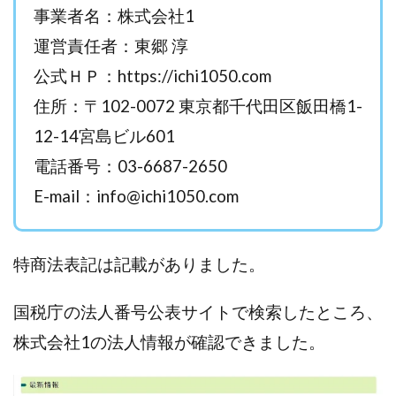
事業者名：株式会社1
西澤英樹
西田哲朗
話題の最新副業
赤澤天道
運営責任者：東郷 淳
近藤かおり
近藤智弘
遠藤 友里子
酒井
公式ＨＰ：https://ichi1050.com
金の虎(マネーの虎)
長澤 祐介
金勝(キムマサル)
金子弘給
金子正人
金山莉緒
金本浩
住所：〒102-0072 東京都千代田区飯田橋1-
鈴木 孝二
鈴木 翔
鈴木優次郎
鈴木克佳
12-14宮島ビル601
鈴木翔
鈴村有基
生成AIの学校「飛翔」
電話番号：03-6687-2650
犬神空
株式会社TOKYO STYLE
株式会社ドライブ
E-mail：
info@ichi1050.com
株式会社グロース
株式会社ゲート
株式会社ゴールドレバテック
株式会社サンアイ
株式会社ジョイン
株式会社スパイラル
特商法表記は記載がありました。
株式会社スマイル
株式会社セカンド
国税庁の法人番号公表サイトで検索したところ、
株式会社タイプ
株式会社チャプター2
株式会社ナチュラルナイン
株式会社カーロット
株式会社1の法人情報が確認できました。
株式会社ナレッジ
株式会社ニュース
株式会社ネクスト
株式会社ネクト