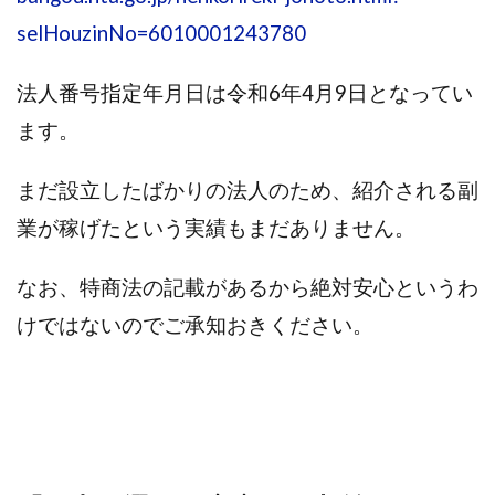
株式会社エキスパート
株式会社オーシャン・ファーム
selHouzinNo=6010001243780
株式会社オタケン
株式会社ラット
法人番号指定年月日は令和6年4月9日となってい
株式会社リテラシー
特別副業助成金 夢実現キャンペーン
ます。
清原達郎
沖中純一
河村一志
河野真美
波乗りジョニー
波乗り波動論
浅野夕美
まだ設立したばかりの法人のため、紹介される副
浜田雄介
海外運営
深原祥太
業が稼げたという実績もまだありません。
清原資産管理グループ
清水 貴裕
江面邦彦
清水圭一郎
渡辺佳織
湯浅 和弘
滝沢 風香
なお、特商法の記載があるから絶対安心というわ
滝沢賢治
濵田雄介
けではないのでご承知おきください。
無料!カンタン!はやっ!誰でも週給35万円GET!!
熊倉 駿介
片山恵美子
物販/せどり/転売
物販ONE(miraise)
池本 慎一
江上 一機
株式会社リンクス
椿梨沙
株式会社ワーク
株式会社ワイズ
株式会社ワンダーリアリティ
株式会社仕
株式会社和
株式会社心渡