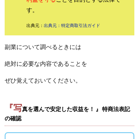
田中 拓哉
田中 旭
田中圭
田中康裕
す。
田中武志
田中絵美
田島俊明
甲斐雅人
町田 信義
出典元：
出典元：特定商取引法ガイド
白川さやか
福林みずき
益井雅
相川奈津妃
相川浩介
相葉はるか
真中 翔
石井泰裕
石塚 憲史
石山 昌志
石川聡彦
副業について調べるときには
確定申告
神威(KAMUI)
藤沢琴音
西勇輝
王 義虎
高橋 秀明
革命毎日3万円!
須藤一寿
絶対に必要な内容であることを
風間けいご
馬場和義
駒形 哲治
高坂 隆
ぜひ覚えておいてください。
高柳 卓馬
高柳大輔
高橋 伸行
高橋 守美
高橋優作
長谷川博
高橋優里
高橋悟
高橋拓真
高橋良彰
高橋菜々美
髙野丈
『写
真を選んで安定した収益を！ 』 特商法表記
鬼塚尚仁
の確認
魅惑のFXスキャルシステム「即金1億円ボタン」
黒澤真
黒田勉
齊藤大地
阿部 亮平
長谷川マコト
西崎 薫
金 佳史
西村和之
西森康二