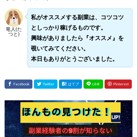
スクエア株式会社
スター・プラチナ
スマート副業
スマホのビジネス
スマート資産形成(LDF)
私がオススメする副業は、コツコツ
スマキャン(SMACAN)
スマナビ.com
としっかり稼げるものです。
竜人(た
つと)
スマホ1台でどこでも副収入
スマホアベンジャー
興味がありましたら『オススメ』を
スマホタップだけで
スマホでらくらく副収入アプリ
覗いてみてください。
スマホで副収入の決定版
スマホで始める在宅生活
本日もありがとうございました。
スマホで稼げる?【裏ワザ副業】
スマホのおしごと
トレーダーKaibe
ナイトグループ 岡崎
わずか1日で5万円以上稼ぐ利用者が続出
ゆきや
マネパン KOJI
マネロブ
みきお校長
ミユ
ミラクル(MIRACLE)
ミリオネア5
ミリオネアチャレンジ
ミリオンラボ(million labo)
ミリチャレ
みんなのハッピーワーク
ゆるリッチ
マネーキューピット
ライフアップ(LIFE UP)
ライブアドバイザーカレッジ