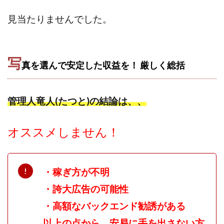
全自動AIシステム(Trading System)
見当たりませんでした。
全自動インサイダーROBOT
内藤 洋子
内藤隆児
円城寺
写真や動画にいいねするだけ!
写真を送信して報酬GET
写真を選んで安定した収益を！
写
真を選んで安定した収益を！ 厳しく
総括
副業専門オープンチャット
冨永愛理
出口洋平
初心者
前田 義明
前田愛
副業
副業コンシェルジュ鈴木
副業ネットワーク
管理人竜人(たつと)の結論は、、
副業の教室事務局
副業ポスト
副業ポスト運営事務局
七里信一
オススメしません！
一般社団法人こころインターナショナル
ザ・プレジデント(THE PRESIDENT)
・稼ぎ方が不明
タートルビジネススクール
・誇大広告の可能性
スマホ内の画像を送信してカンタン副収入
スマホ副業
スマホ副業ナビ
スマホ副業ナビ(ふくぎょーまいすたー)
・高額なバックエンド勧誘がある
スマリッチ(smarich)
センサーズ
センター(center)
以上の点から、安易に手を出さない方