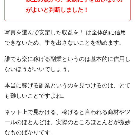
センタービレッジ合同会社
ソウルメイト(SOUL MATE)
がよいと判断しました！
ソフト株式会社
タスク詐欺
スマホふくぎょうのおしごと！
チャプロ
写真を選んで安定した収益を！ は全体的に信用
ちょこスマ
ちょこっと
ちょこプラ(choco+)
できないため、手を出さないことを勧めます。
ちょな(蝶名林達也)
どこでもビジネス
トライアル
トラスト株式会社
ドリームクラフターズ
誰でも楽に稼げる副業というのは基本的に信用し
ドリームテック合同会社
ドリームワーク
ないほうがいいでしょう。
スマホを使って稼ぐ方法
スマホひとつでらくらく副業
トレンド
スマートジョブnet
本当に稼げる副業というのを見つけるのは、とて
サクッとお仕事サービス
サクッと毎日5万円
も難しいことですよね。
サポーターズファミリー(supporter's family)
サルでも出来る!最新のお金の稼ぎ方
ネット上で見かける、稼げると言われる商材やツ
ジーニアスブラックボックス
ールのほとんどは、実際のところほとんどが微妙
スーパースマイル(SUPER SMILE)
なものばかりです。
スキマ時間で稼ぐ Job Lob
スキマ時間の有効活用