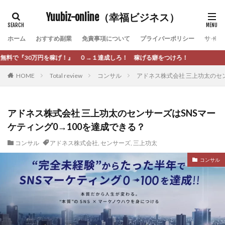
カテゴリー
Yuubiz-online（幸福ビジネス）
ホーム
おすすめ副業
免責事項について
プライバーポリシー
サイト
タグ
→１達成しろ！ 稼げる癖をつけろ！
[公式]マネツク
松永千代
本田
杉本 裕介
HOME
Total review
コンサル
アドネス株式会社 三上功太のセン
村上翔吾
村岡 大樹
村麻巴香
松尾健一郎
松尾豊
松岡峻亮
松崎リオナ
松木慎也
松澤英二
本当にあったうまい話
松野有希
アドネス株式会社 三上功太のセンサーズはSNSマー
ケティング0→100を達成できる？
柏木直人
栗原久美子
栗田真一
株式会社 door
株式会社 e-FLAGS
株式会社 FREDERIQS
コンサル
アドネス株式会社
,
センサーズ
,
三上功太
株式会社 安藤企画
株式会社 業
株式会社１(イチ)
コンサル
株式会社8Bee
本橋へいすけ
木村大輔
株式会社Appacle
日給5万円可能なながら感覚の副収入アプリ
投資
投資家 亜依
攝津智洋
放置ISマネー(放置 is money)