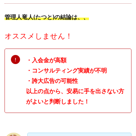
プラチナメソッド2024
ブラックサタン(Black Satan)
管理人竜人(たつと)の結論は、、
フラットワーク
フリー株式会社
フルーツ(スマホをタップするだけ!?)
ホーム合同会社
オススメしません！
ほったらかしFX運営事務局
マイリスト(My List)
김 가싸
・入会金が高額
検索
・コンサルティング実績が不明
・誇大広告の可能性
以上の点から、安易に手を出さない方
がよいと判断しました！