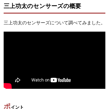
三上功太のセンサーズの概要
株式会社パワープロモート
株式会社ファナウス
株式会社フィールド
株式会社プラスビジョン
株式会社ブリッジ
株式会社プルミエールエージェント
三上功太のセンサーズについて調べてみました。
株式会社ライズ
株式会社キャッツ
株式会社お友達企画
株式会社ラブアンドピース
株式会社アイリス
株式会社TRIBE
株式会社Ubiquitous Solution
株式会社Uスクウェア
株式会社Works Agency
株式会社WorksAgency
株式会社X-style
株式会社YASAKA
株式会社アート
株式会社アイコン
株式会社アイラボ
株式会社アオヤマ
株式会社オリジナル
株式会社アクト
株式会社アシスト
株式会社アシスト・クローバー
株式会社アスク
株式会社アドバンス
株式会社イージー
ポ
イント
株式会社インター
株式会社インラージ