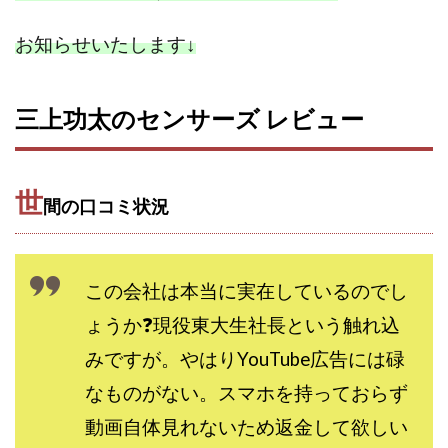
JUPITER運営事務局
Katsutoshi Kumakura
KOJI
お知らせいたします
↓
KOUTAROU TOMITA
ゴールドラッシュEX
コンサル
合同会社V.S.L
今村雅士
五十嵐
五十嵐レオン
五十嵐瑛太
五十嵐真也
三上功太のセンサーズ レビュー
井上瑞希
井上裕貴
井口晃
今 努
今、話題!簡単・最新お仕事サービス!
今すぐ始める副業革命
今瀬 健二
久野愛実
世
間の口コミ状況
今瀬健二
仮想通貨
仮想通貨Vtuberハク
伊東みさき
伊東弘人
伊藤 弘人
会社名 合同会社paradiz
佐竹 良平
佐藤俊幸
この会社は本当に実在しているのでし
佐藤健
佐藤彰洋
二宮瑛士
久保夕貴
ょうか❓現役東大生社長という触れ込
佐藤竜
中山 浩昴
三上功太
三上夏治
みですが。やはりYouTube広告には碌
三宅常雄
三浦健一
上原真琴
上山 大利
なものがない。スマホを持っておらず
下田隆
世界一カンタンなFXの稼ぎ方
中原 徹
動画自体見れないため返金して欲しい
中尾龍
中悠太
丸山 徹
中本英
中村 邦明