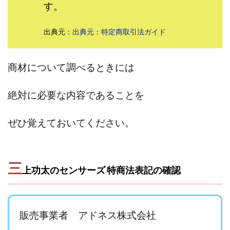
す。
田中 拓哉
田中 旭
田中圭
田中康裕
田中武志
田中絵美
田島俊明
甲斐雅人
出典元：
出典元：特定商取引法ガイド
町田 信義
白川さやか
福林みずき
益井雅
相川奈津妃
相川浩介
相葉はるか
真中 翔
商材について調べるときには
石井泰裕
石塚 憲史
石山 昌志
石川聡彦
確定申告
神威(KAMUI)
藤沢琴音
西勇輝
絶対に必要な内容であることを
王 義虎
高橋 秀明
革命毎日3万円!
須藤一寿
風間けいご
馬場和義
駒形 哲治
高坂 隆
ぜひ覚えておいてください。
高柳 卓馬
高柳大輔
高橋 伸行
高橋 守美
高橋優作
長谷川博
高橋優里
高橋悟
三
高橋拓真
高橋良彰
高橋菜々美
髙野丈
上功太のセンサーズ 特商法表記の確認
鬼塚尚仁
魅惑のFXスキャルシステム「即金1億円ボタン」
黒澤真
黒田勉
齊藤大地
阿部 亮平
長谷川マコト
販売事業者 アドネス株式会社
西崎 薫
金 佳史
西村和之
西森康二