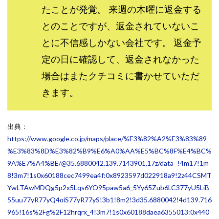
たことが発覚。 来週の木曜に返金する
スクエア株式会社
スター・プラチナ
スマート副業
とのことですが、返金されていないこ
スマホのビジネス
スマート資産形成(LDF)
スマキャン(SMACAN)
スマナビ.com
とに不信感しかない会社です。 返金予
スマホ1台でどこでも副収入
スマホアベンジャー
定の日に確認して、返金されなかった
スマホタップだけで
スマホでらくらく副収入アプリ
場合はまたクチコミに書かせていただ
スマホで副収入の決定版
スマホで始める在宅生活
きます。
スマホで稼げる?【裏ワザ副業】
スマホのおしごと
トレーダーKaibe
ナイトグループ 岡崎
出典：
わずか1日で5万円以上稼ぐ利用者が続出
ゆきや
https://www.google.co.jp/maps/place/%E3%82%A2%E3%83%89
マネパン KOJI
マネロブ
みきお校長
ミユ
%E3%83%8D%E3%82%B9%E6%A0%AA%E5%BC%8F%E4%BC%
ミラクル(MIRACLE)
ミリオネア5
9A%E7%A4%BE/@35.6880042,139.7143901,17z/data=!4m17!1m
ミリオネアチャレンジ
ミリオンラボ(million labo)
8!3m7!1s0x60188cec7499ea4f:0x8923597d022918a9!2z44CSMT
ミリチャレ
みんなのハッピーワーク
ゆるリッチ
YwLTAwMDQg5p2x5Lqs6YO95paw5a6_5Yy65Zub6LC377yU5LiB
55uu77yR77yQ4oiS77yR77yS!3b1!8m2!3d35.6880042!4d139.716
マネーキューピット
ライフアップ(LIFE UP)
965!16s%2Fg%2F12hrqrx_4!3m7!1s0x60188daea6355013:0x440
ライブアドバイザーカレッジ