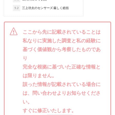
合同会社リバーシブル
坂元雄徳
5.2
三上功太のセンサーズ 厳しく総括
合同会社リュウシン
合同会社リンク
合同会社リングペイ
吉岡勝利
吉本昌代
吉江 佑弥
和佐大輔
唐莉萍
國富竜也
ここから先に記載されていることは
在宅のんびリッチ
坂井彰吾
安藤 翔大
私なりに実施した調査と私の経験に
安達健太郎
我有洋哉
川崎 渉
山形直樹
基づく価値観から考察したものであ
山本拓弥(チョゴリ)
山本耕而
岡崎 健二
り
岡村貴弘
岡田芳弘
島田隆則
嵯峨翔太郎
川原 充将
完全な根拠に基づいた正確な情報と
川口 真子
川端 健太
山崎友也
川端理恵
工藤 総一郎
工藤総一郎
市川 翔平
は限りません。
市川彩子
布施春輝
平野千春
後藤健二
誤った情報が記載されている場合に
必勝プロジェクト無双
志賀恭介
成田賢治
は、問い合わせよりお知らせくださ
山崎隆
山岸祐介
宮光勇次
小川ゆうり
い。
宮地乙十葉
宮本将
宮林 慶次
宮田裕司
すぐに修正いたします。
富岡 伸成
富樫美月
富永健
富田湧貴