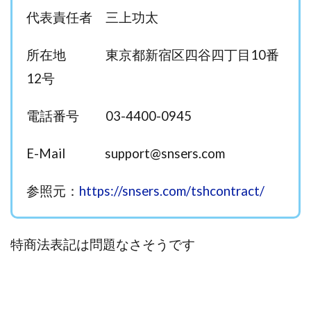
代表責任者 三上功太
西澤英樹
西田哲朗
話題の最新副業
赤澤天道
近藤かおり
近藤智弘
遠藤 友里子
酒井
所在地 東京都新宿区四谷四丁目10番
金の虎(マネーの虎)
長澤 祐介
金勝(キムマサル)
12号
金子弘給
金子正人
金山莉緒
金本浩
鈴木 孝二
鈴木 翔
鈴木優次郎
鈴木克佳
電話番号 03-4400-0945
鈴木翔
鈴村有基
生成AIの学校「飛翔」
犬神空
株式会社TOKYO STYLE
株式会社ドライブ
E-Mail
support@snsers.com
株式会社グロース
株式会社ゲート
株式会社ゴールドレバテック
株式会社サンアイ
参照元：
https://snsers.com/tshcontract/
株式会社ジョイン
株式会社スパイラル
株式会社スマイル
株式会社セカンド
特商法表記は問題なさそうです
株式会社タイプ
株式会社チャプター2
株式会社ナチュラルナイン
株式会社カーロット
株式会社ナレッジ
株式会社ニュース
株式会社ネクスト
株式会社ネクト