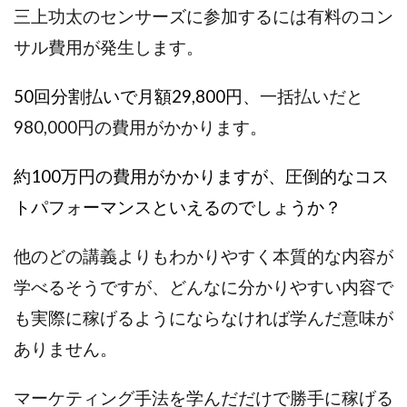
Robert.harry.Ōhno
ROKUYON(ロクヨン)
三上功太のセンサーズに参加するには有料のコン
Rupex Limited
SCM運営事務局
SEVENシステム
サル費用が発生します。
SHARE
UBI合同協会サポート
V-System
NEW LIFE!(ニューライフ)
ギガマート株式会社
50回分割払いで月額29,800円、
一括払いだと
オプトインアフィリエイト
オプトインアフェリエイト
980,000円の費用がかかります。
おまかせAI運用
おむられいか
ガーディアン・トリニティ
カール鈴木
かずくん
約100万円の費用がかかりますが、圧倒的なコス
カマAGEインベストメンバーズ
かんたんスマホ副業
トパフォーマンスといえるのでしょうか？
かんたん副業
キャッチtheディルハム
イルカ先生
キャリア(CARRIER)
キャリプロ(キャリアプログラム)
他のどの講義よりもわかりやすく本質的な内容が
キャリプロ運営事務局
きよとらいふ
学べるそうですが、どんなに分かりやすい内容で
グッドナビJOB
クニトミ
も実際に稼げるようにならなければ学んだ意味が
グランドマスターピースFX
グローバルプロジェクト
ありません。
クロスリテイリング
クロスリテイリング株式会社
コーチング
エンジェル
イマドキの副業
マーケティング手法を学んだだけで勝手に稼げる