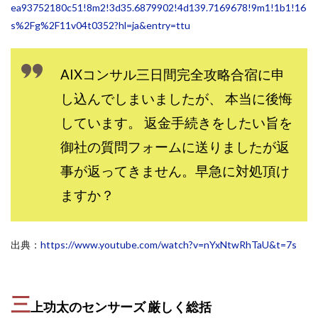
ea93752180c51!8m2!3d35.6879902!4d139.7169678!9m1!1b1!16
ライフデザイン出版合同会社
らくらくできるスマホ副業
s%2Fg%2F11v04t0352?hl=ja&entry=ttu
リッチ ギャザリング
リッチ ルーラー
リライアンス(Reliance)
ロミオ・ロドリゲス・ジュニア
AIXコンサル三日間完全攻略合宿に申
ワークスフランチャイジーオフィス
し込んでしまいましたが、 本当に後悔
ワークホップ(Work Hop)
ワールドリユースシステム
しています。 返金手続きをしたい旨を
マネーの湖
マックス岩井
なし
フェールNaviシステム
ニューイヤーパラダイス
御社の質問フォームに送りましたが返
ネオナビ
ネオナビ 我有洋哉
事が返ってきません。早急に対処頂け
ネオライフPROJECT(プロジェクト)
ますか？
ネットサーフィンをお金に換える
ネットスター
ハイブリッド・トレード・アカデミア
出典：
https://www.youtube.com/watch?v=nYxNtwRhTaU&t=7s
はじめての資産運用
ハピネスサロン
はるかコーチング
フィアナ
フォトチェッカー
マスターピース(MASTER PIECE)
フォトレ
三
上功太のセンサーズ 厳しく
総括
フォリオJP(Folio)
ふくぎょうパラダイス