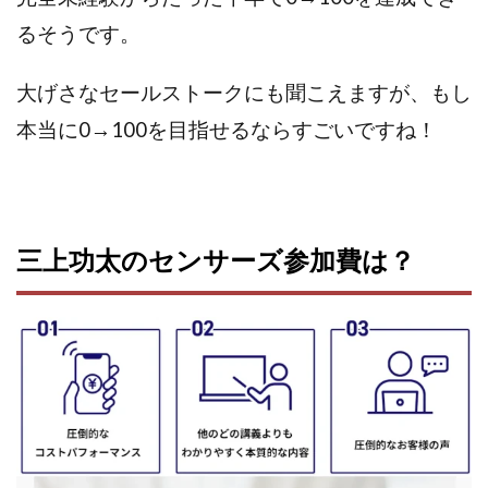
るそうです。
株式会社蝶名林
株式会社評判
桐生秀臣
桜木
森 達郎
楠山高広
永森 航汰
楽々収入アップ
大げさなセールストークにも聞こえますが、もし
楽天ルーム
榎 恭宏
横村 辰徳
本当に0→100を目指せるならすごいですね！
正規のお仕事で年収5
武井 康哲
武田勇吾
武田章司
毎日安定して稼ぐ！スマホだけですべて完結
毎月簡単収入アップ
水野賢一
合同会社アップステージ
合同会社VSL
三上功太のセンサーズ参加費は？
【公式】コロコロ・ナタデココ
TADAO YOSHIHARA
SIGN(サイン)
SIGNAL(シグナル)
SKETCH(スケッチ)
SLOW(スロウ)
Smash Works
SONIC(ソニック)
SPARKLE!!(スパークル)
STAR .Company.
STAR.system(スターシステム)
SUPERリベンジャーズ
Technical service Co.
SHYEN GRACE LAURENT INTERNET SERVICES INC