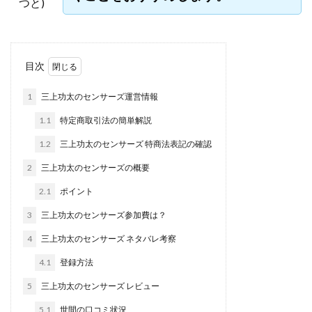
つと)
株式会社jカンパニー
株式会社K&H
株式会社LAMP
手塚 久典
戸井田拓也
株式会社Stella
大川康治
坪井 健
堤 舞尋
塚原健太
目次
塩田沙代
夏目歩美
多田明弘
大原 哲男
大原哲男
大島眞理子
大島領介
大川智宏
1
三上功太のセンサーズ運営情報
坂本よしたか
大森淳弘
大田賢二
大西良幸
1.1
特定商取引法の簡単解説
天内 碧海
天才トレーダーヤス
天本隼人
1.2
三上功太のセンサーズ 特商法表記の確認
天照(アマテラス)プロジェクト
天野 照章
奥野雄二
2
三上功太のセンサーズの概要
宇佐美恵那
安藤 仁
坂本桃太郎
坂口健
2.1
ポイント
安達健太朗
合同会社ミドル
合同会社アドバンス
3
三上功太のセンサーズ参加費は？
合同会社ウェルファースト
合同会社クラウドジャパン
4
三上功太のセンサーズ ネタバレ考察
合同会社サウザントレフト
合同会社サバイバルグランピング
合同会社シームレス
4.1
登録方法
合同会社センス
合同会社チルダワーク
5
三上功太のセンサーズ レビュー
合同会社ナチュ
合同会社ネクストイノベーション
5.1
世間の口コミ状況