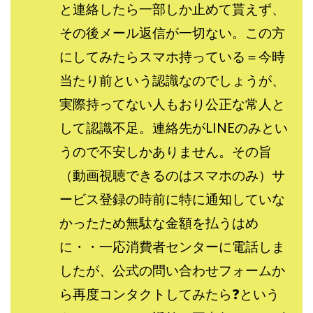
と連絡したら一部しか止めて貰えず、
中村健吾
中村友也
中村洸一
中村陽
その後メール返信が一切ない。この方
中田光治
中谷司
中野
中野 友貴
中野愛望
佐藤由規
佐藤隆司
にしてみたらスマホ持っている＝今時
一般財団法人日本投資家育成機構
合同会社Artemis
当たり前という認識なのでしょうが、
加藤陸
加藤隆伸
動画を見てGET
実際持ってない人もおり公正な常人と
動画を見て報酬GET(ゲット)
北野毅
千葉雄介
して認識不足。連絡先がLINEのみとい
即金アプリを無料ダウンロードして毎日30
友成 優吾
うので不安しかありません。その旨
古賀稜
合同会社 RoyalBond
合同会社AZone
（動画視聴できるのはスマホのみ）サ
加藤浩司
合同会社blue
合同会社CMP
ービス登録の時前に特に通知していな
合同会社Fans
合同会社first
合同会社Like Factory
合同会社NT
合同会社REEF
合同会社Renaissance
かったため無駄な金額を払うはめ
合同会社Smile
合同会社ST
合同会社start moving
に・・一応消費者センターに電話しま
加藤浩次
加藤敏行
倉由美希
したが、公式の問い合わせフォームか
写真を選んで収益GET
億のゲームチェンジ
ら再度コンタクトしてみたら❓という
億の継承
億り人プロジェクト
儲けの達人FX