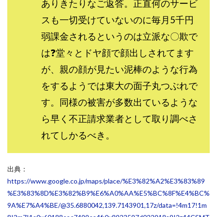
ありきたりなご返答。正直何のサービ
全自動AIシステム(Trading System)
スも一切受けていないのに毎月5千円
全自動インサイダーROBOT
内藤 洋子
内藤隆児
弱課金されるというのは立派な〇欺で
円城寺
写真や動画にいいねするだけ!
は❓堂々とドヤ顔で顔出しされてます
写真を送信して報酬GET
写真を選んで安定した収益を！
副業専門オープンチャット
冨永愛理
出口洋平
が、親の顔が見たい泥棒のような行為
初心者
前田 義明
前田愛
副業
をするようでは東大の面子丸つぶれで
副業コンシェルジュ鈴木
副業ネットワーク
す。同様の被害が多数出ているような
副業の教室事務局
副業ポスト
ら早く不正請求業者として取り調べさ
副業ポスト運営事務局
七里信一
れてしかるべき。
一般社団法人こころインターナショナル
ザ・プレジデント(THE PRESIDENT)
タートルビジネススクール
出典：
https://www.google.co.jp/maps/place/%E3%82%A2%E3%83%89
スマホ内の画像を送信してカンタン副収入
スマホ副業
%E3%83%8D%E3%82%B9%E6%A0%AA%E5%BC%8F%E4%BC%
スマホ副業ナビ
スマホ副業ナビ(ふくぎょーまいすたー)
9A%E7%A4%BE/@35.6880042,139.7143901,17z/data=!4m17!1m
スマリッチ(smarich)
センサーズ
センター(center)