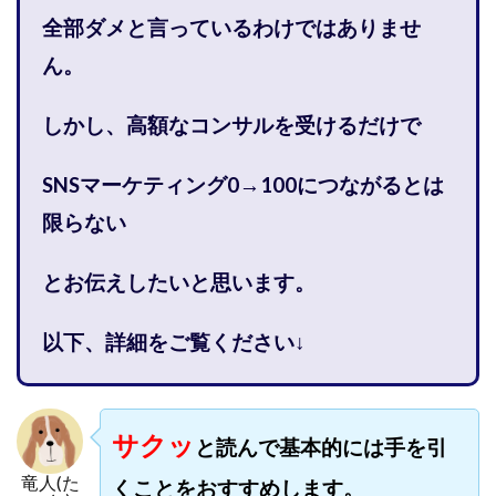
株式会社PROGRESS
株式会社Regene
全部ダメと言っているわけではありませ
株式会社Research
株式会社reward
株式会社ROAD
ん。
株式会社SD TRUST
株式会社SELLTEC
株式会社Seven stud
株式会社SixSence
しかし、高額なコンサルを受けるだけで
株式会社Smart Life
株式会社soleil
株式会社monokoko
株式会社Link Partners
SNSマーケティング0→100につながるとは
株式会社Axio
株式会社FlowRace
限らない
株式会社BANKER6
株式会社Be honest
とお伝えしたいと思います。
株式会社Bell tree
株式会社BLOOM
株式会社BLUE
株式会社Continue Marketing LAB
株式会社e-plus
以下、詳細をご覧ください↓
株式会社FC
株式会社FEEL
株式会社first
株式会社FrontShine
株式会社Link
株式会社GENERALHAWK
株式会社gleam
サクッ
と読んで基本的には手を引
株式会社GOLAZO
株式会社greed
株式会社GW
株式会社H・S
株式会社H.S
株式会社ICC
竜人(た
くことをおすすめします。