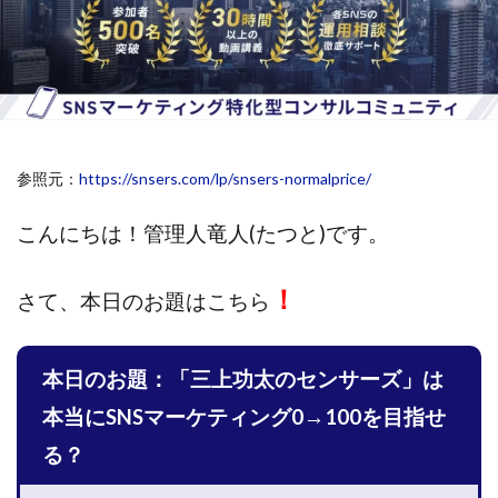
斉藤 敏雄
斎藤 敏雄
新井 孝弘
新井 悠馬
新川卓也
新選組(ガチンコ副業投資)
星野拓馬
望月詩織
暮らしのノマド
最先端スマホワーク
最新AI 5つの錬金術
最短1分で3万円が稼げる即金副業アプリ
参照元：
https://snsers.com/lp/snsers-normalprice/
最短即日>>高収入
最速PPCアフィリエイト
有限会社エステージア
有限会社ユースフルインフォ
こんにちは！
管理人竜人(たつと)です。
有限会社現代
有限会社自由人
望月 光
株式会社8EIGHT8
株式会社Asset Cube
戸田 亮太
！
さて、
本日のお題はこちら
株式会社PRICELESS
株式会社NATURAL NINE
株式会社NEXT LEVEL
株式会社NKcreative
本日のお題：「三上功太のセンサーズ」は
株式会社note
株式会社OMT
株式会社one
株式会社ORIT
株式会社PACHA(パチャ)
本当にSNSマーケティング0→100を目指せ
株式会社PLUM
株式会社Precious.Light
る？
株式会社PRINCELESS
株式会社Logical Forex