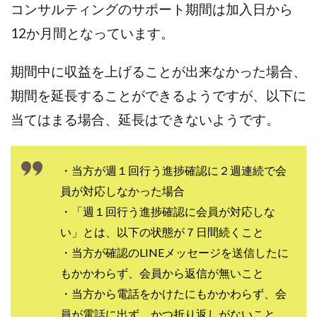
100億円ドリームウィーク2025
コンサルティングのサポート期間は加入日から
10万円GET!!～動画を見て～
12か月間となっています。
2024年最新LINE副業「LIFE」
期間中に収益を上げることが出来なかった場合、
3問副業 アンケートモニター
Advance Edge
AI YouTuberビジネス講座
Blue Triangle Limited
期間を延長することができるようですが、以下に
AI（人工知能）
AI∞所得
当てはまる場合、延長はできないようです。
AIアプリで稼ぐ/このアプリがすごい
AIサービス(XTOOL)
AI時代の情報発信講座
AI運用サポート
・当方が週１回行う進捗確認に２週連続で会
AmazingTick
Amazon
Back Up!!!!運営事務局
員が対応しなかった場合
Baron
BETTER CHOICE LIMITED
FIRE
・「週１回行う進捗確認に会員が対応しな
FREEDOM(フリーダム)
MONEY LIFE運営事務局
い」とは、以下の状態が７日間続くこと
Ltd.
LIFE Style(ライフスタイル)
LifeCreate合同会社
・当方が確認のLINEメッセージを送信したに
LINE
LINE JOBNAVI(ジョブナビ)
もかかわらず、会員から返信が無いこと
LINEアンケートに答えて!?
LINEでスタンプ送るだけ
・当方から電話をかけたにもかかわらず、会
LINEで簡単アンケート
LiNK
LINK(リンク)
員が電話に出ず、かつ折り返しがないこと