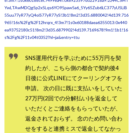
8!3m7!1s0x60188cec7499ea4f:0x8923597d022918a9!2z44CSMT
センタービレッジ合同会社
ソウルメイト(SOUL MATE)
YwLTAwMDQg5p2x5Lqs6YO95paw5a6_5Yy65Zub6LC377yU5LiB
ソフト株式会社
タスク詐欺
55uu77yR77yQ4oiS77yR77yS!3b1!8m2!3d35.6880042!4d139.716
965!16s%2Fg%2F12hrqrx_4!3m7!1s0x60188daea6355013:0x440
スマホふくぎょうのおしごと！
チャプロ
ea93752180c51!8m2!3d35.6879902!4d139.7169678!9m1!1b1!16
ちょこスマ
ちょこっと
ちょこプラ(choco+)
s%2Fg%2F11v04t0352?hl=ja&entry=ttu
ちょな(蝶名林達也)
どこでもビジネス
トライアル
トラスト株式会社
ドリームクラフターズ
SNS運用代行を学ぶために55万円を契
ドリームテック合同会社
ドリームワーク
約したが、こちら側の都合で契約後4
スマホを使って稼ぐ方法
スマホひとつでらくらく副業
トレンド
スマートジョブnet
日後に公式LINEにてクーリングオフを
サクッとお仕事サービス
サクッと毎日5万円
申請。 次の日に既に支払いをしていた
サポーターズファミリー(supporter's family)
27万円(2回での分解払い)を返金して
サルでも出来る!最新のお金の稼ぎ方
いただくとご連絡をもらっていたが、
ジーニアスブラックボックス
返金されておらず。 念のため問い合わ
スーパースマイル(SUPER SMILE)
せをすると連携ミスで返金してなかっ
スキマ時間で稼ぐ Job Lob
スキマ時間の有効活用