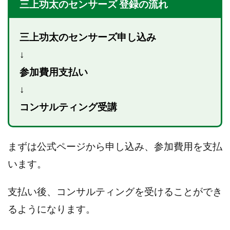
三上功太のセンサーズ 登録の流れ
CASHｘCAPTURE運営事務局
ChatGPTセミナー
chokoっと
CIEL(シエル)
CM再生で100万円!
CONNECT(コネクト)
dagen
三上功太のセンサーズ申し込み
Dan.Inoue(ダン イノウエ)
Diary(ダイアリー)
↓
BREAKER(ブレイカー)
DTH Co.
EA/Tool
参加費用支払い
EVER
Everyone(エブリワン)
↓
EXIT MONEY(イグジットマネー)
expand 副業紹介事務局
コンサルティング受講
FANFARE(ファンファーレ)
fargo(ファーゴ)
FCシステム
feppiness株式会社
Finance Life(ファイナンスライフ)
まずは公式ページから申し込み、参加費用を支払
BTC FIRE(ビットファイヤ)
BPOINT
folio Co. Ltd.
います。
ADVANCE(アドバンス)
【公式】ストック(在宅10Minutes)
支払い後、コンサルティングを受けることができ
【公式】パンド・ラミ
@kiyo
るようになります。
000万～1億を誰でも目指せる!
000円をGET