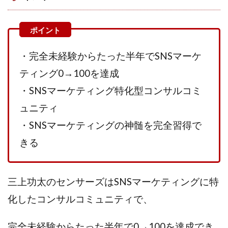
株式会社エキスパート
株式会社オーシャン・ファーム
株式会社オタケン
株式会社ラット
株式会社リテラシー
特別副業助成金 夢実現キャンペーン
・完全未経験からたった半年でSNSマーケ
清原達郎
沖中純一
河村一志
河野真美
ティング0→100を達成
波乗りジョニー
波乗り波動論
浅野夕美
・SNSマーケティング特化型コンサルコミ
浜田雄介
海外運営
深原祥太
清原資産管理グループ
清水 貴裕
江面邦彦
ュニティ
清水圭一郎
渡辺佳織
湯浅 和弘
滝沢 風香
・SNSマーケティングの神髄を完全習得で
滝沢賢治
濵田雄介
きる
無料!カンタン!はやっ!誰でも週給35万円GET!!
熊倉 駿介
片山恵美子
物販/せどり/転売
三上功太のセンサーズはSNSマーケティングに特
物販ONE(miraise)
池本 慎一
江上 一機
株式会社リンクス
椿梨沙
株式会社ワーク
化したコンサルコミュニティで、
株式会社ワイズ
株式会社ワンダーリアリティ
完全未経験からたった半年で0→100を達成でき
株式会社仕
株式会社和
株式会社心渡