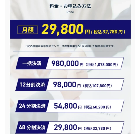
TEDASUKE
The Messiah(ザ・メシア)
THE SAVIOR(ザ・セイバー)
THE SHIP
THE TEAM(ザ チーム)
TIME BANK SYSTEM
TOP WINNER運営事務局
trialwork365(トライアルワーク365)
trillion
trillion運営事務局
Ubiquitous solution
SIDE JOB REACH(サイドジョブリーチ)
Shinya
United Rich F＆B Limited
pm.T株式会社
NEW PRODUCE(ニュープロデュース)
NEW SHIFT(ニューシフト)
NFT
Ng Man Hin
NOBU
NOVA
OliveX
omezu
Owners(次世代型エンジェル投資)
Parrish
PUZZLE
SHIFT(シフト)
QUICK(クイック)
Re:Born(リボーン)
REGAIN(リゲイン)
REVERS(リバース)
RISE UP(ライズアップ)