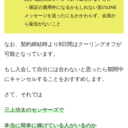
Lisa
Makoto Honda
LEMON(レモン)
・保証の適用外になるかもしれない旨のLINE
manerak
Mari(武島麻里)
MARKET(マーケット)
メッセージを送ったにもかかわらず、会員か
MASA
Master Piece運営事務局
ら返信がないこと
Masters Bank(マスターズバンク)
MAXIM(マクシム)
METHOD30運営事務局
なお、契約締結時より8日間はクーリングオフが
MGB COMPANY(エムジーピーカンパニー)
MIBC
可能となっています。
MIDAS(ミダス)
Life Lead運営事務局
Layla
FREELANCE運営事務局
GRAND SLAM(グランドスラム)
もし入会して自分には合わないと思ったら期間中
FRONTIER(フロンティア)
FX
FX GO tap
にキャンセルすることをおすすめします。
FX King's TRUST
FX/BO
FXミリオネアタワー
FX鬼の手
GAFAシステム
GATE(ゲート)
さて、
それでは
GB株式会社
GOAL-B
GREAT JOY(グレートジョイ)
Kyouji Sayama
happy-style
Hisanori Teduka
三上功太のセンサーズで
HPR株式会社
HYBRID(ハイブリッド)
IHR
ITS合同会社
JOURNEY（ジャーニー）
本当に簡単に稼げている人がいるのか