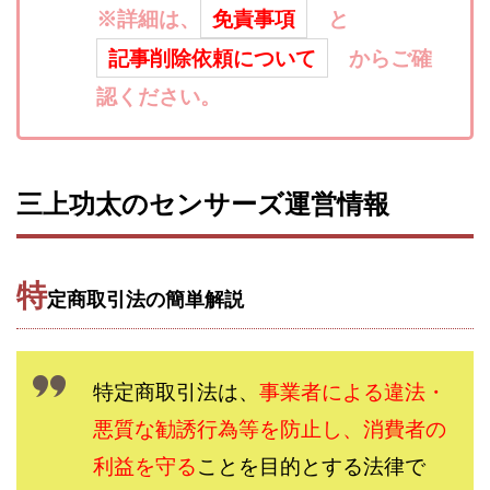
※詳細は、
免責事項
と
寺澤英明
将軍
小川 和人
小林 実
山口英樹
小林よしのり
小林尚美
小林正人
記事削除依頼について
からご確
小林雄樹
小森みずき
小泉一浩
認ください。
少額資金で激安不動産投資
尾崎圭司
山中祐希
山之内リアルエステート株式会社
山口孝志
株式会社STAGE
株式会社STS
合同会社アース
三上功太のセンサーズ運営情報
自分の選んだ写真が収益に!!
稲川博紀
空いた時間で高齢者でも稼げる
競馬でカンタン副業 運営事務局
竹井佑介
竹原芳美
特
定商取引法の簡単解説
竹田茉生
米澤 蓮
紀田 奈々未
紫垣英昭
織田慶
臼井穂乃果
秒速のFX スキャルマジック
舟引佑太
荒木剛志
菅原将悟
華山奈緒子
特定商取引法は、
事業者による違法・
落合琢哉
葉月らな
藏野 雄哉
藤原飛鳥
悪質な勧誘行為等を防止し、消費者の
藤咲優
藤堂 成一
藤堂健一
秘密のテキスト
利益を守る
ことを目的とする法律で
秋葉 卓也
藤田 陸
畑岡宏光
田中