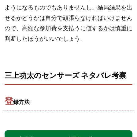
VICTOR(ビクター)
アークAI
VIP LIVE STERAM
ようになるものでもありませんし、結局結果を出
WILLIAM CULANDOG JOROLAN
せるかどうかは自分で頑張らなければいけません
Winners Life(ウィナーズライフ)
ので、高額な参加費を支払うに値するかは慎重に
WINNING ACADEMY(ウイニングアカデミー)
判断したほうがいいでしょう。
Workings(ワーキング)
World Trader Co Ltd
Write UP
Yamashita Takuma
YSK
ZEXS運営事務局
アイランドセブン(I-LAND 7)
いいね!するだけ
アクシス合同会社
三上功太のセンサーズ ネタバレ考察
アダルトアフィリエイトクラブ(AAC)
アップライフ
アドネス株式会社
アフェリエイトは稼げない
アブダビ先生
アプリ
アプリで確認するだけ
登
録方法
アプリ生活
アモン
アラン・ソリマチ
New Pioneer
MONEY QUEEN(マネークイーン)
コア(CORE)
Delta運営サポート事務局
BUTTER CASH(バターキャッシュ)
BUZプロジェクト