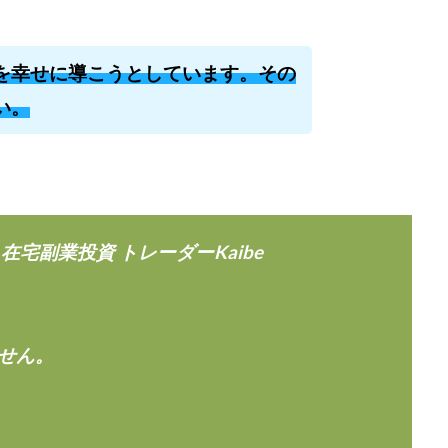
株式会社キャッツ
株式会社お友達企画
株式会社ラブアンドピース
株式会社TRIBE
株式会社Ubiquitous Solution
株式会社Uスクウェ
を幸せに導こうとしています。その
ency
株式会社WorksAgency
株式会社X-style
株式会社YASAKA
い。
株式会社アイラボ
株式会社アオヤマ
株式会社オリジナル
株
株式会社アシスト・クローバー
株式会社アスク
株式会社アドバン
株式会社インター
株式会社インラージ
株式会社エキスパート
ン・ファーム
株式会社オタケン
株式会社ラット
株式会社リテラシ
夢実現キャンペーン
清原達郎
沖中純一
河村一志
河野真美
宅副業投資 トレーダーKaibe
浅野夕美
浜田雄介
海外運営
深原祥太
清原資産管理グルー
水圭一郎
渡辺佳織
湯浅 和弘
滝沢 風香
滝沢賢治
濵田
っ!誰でも週給35万円GET!!
熊倉 駿介
片山恵美子
物販/せどり/
せん。
池本 慎一
江上 一機
株式会社リンクス
椿梨沙
株式会
株式会社ワンダーリアリティ
株式会社仕
株式会社和
株式会社
株式会社評判
桐生秀臣
桜木
森 達郎
楠山高広
永森