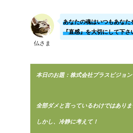
株式会社ライズ
株式会社アイリス
あなたの魂はいつもあなた
株式会社Works Ag
『直感』を大切にして下さ
株式会社アイコン
仏さま
株式会社アシスト
株式会社イージー
株式会社オーシャ
特別副業助成金 
本日のお題：株式会社プラスビジョン 在
波乗り波動論
江面邦彦
清
無料!カンタン!はや
全部ダメと言っているわけではありま
物販ONE(miraise)
株式会社ワイズ
しかし、冷静に考えて！
株式会社蝶名林