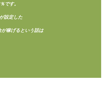
楽天ルーム
榎 恭宏
横村 辰徳
正規のお仕事で年収5
武井
3％です。
日安定して稼ぐ！スマホだけですべて完結
毎月簡単収入アップ
水野賢一
テージ
合同会社VSL
【公式】コロコロ・ナタデココ
TADAO YOSH
が設定した
SIGNAL(シグナル)
SKETCH(スケッチ)
SLOW(スロウ)
Smash Wor
金が稼げるという話は
SPARKLE!!(スパークル)
STAR .Company.
STAR.system(スターシス
ーズ
Technical service Co.
SHYEN GRACE LAURENT INTERNET SERVICES
The Messiah(ザ・メシア)
THE SAVIOR(ザ・セイバー)
THE SHIP
TH
EM
TOP WINNER運営事務局
trialwork365(トライアルワーク365)
tr
Ubiquitous solution
SIDE JOB REACH(サイドジョブリーチ)
Shinya
imited
pm.T株式会社
NEW PRODUCE(ニュープロデュース)
NEW 
 Hin
NOBU
NOVA
OliveX
omezu
Owners(次世代型
ZLE
SHIFT(シフト)
QUICK(クイック)
Re:Born(リボーン)
RE
RISE UP(ライズアップ)
Robert.harry.Ōhno
ROKUYON(ロクヨン)
SEVENシステム
SHARE
UBI合同協会サポート
V-System
ーライフ)
ギガマート株式会社
オプトインアフィリエイト
オプトイ