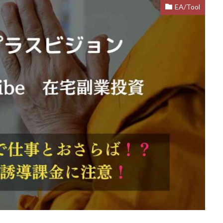
EA/Tool
d
株式会社SixSence
株式会社Smart Life
株式会社soleil
株式会
ers
株式会社Axio
株式会社FlowRace
株式会社BANKER6
株式
株式会社BLOOM
株式会社BLUE
株式会社Continue Marketing LAB
株式会社FEEL
株式会社first
株式会社FrontShine
株式会社Link
HAWK
株式会社gleam
株式会社GOLAZO
株式会社greed
株
株式会社H.S
株式会社ICC
株式会社jカンパニー
株式会社K&H
井田拓也
株式会社Stella
大川康治
坪井 健
堤 舞尋
塚原
田明弘
大原 哲男
大原哲男
大島眞理子
大島領介
大川智
大森淳弘
大田賢二
大西良幸
天内 碧海
天才トレーダーヤス
プロジェクト
天野 照章
奥野雄二
宇佐美恵那
安藤 仁
坂
健太朗
合同会社ミドル
合同会社アドバンス
合同会社ウェルファー
ジャパン
合同会社サウザントレフト
合同会社サバイバルグランピング
ス
合同会社センス
合同会社チルダワーク
合同会社ナチュ
イノベーション
合同会社リバーシブル
坂元雄徳
合同会社リュウシ
合同会社リングペイ
吉岡勝利
吉本昌代
吉江 佑弥
和佐大