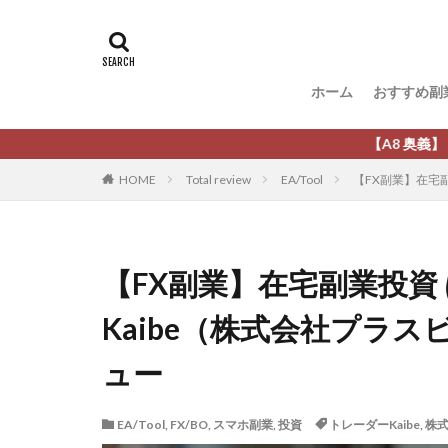
タグ
[公式]マネツク
松尾豊
松岡
ホーム
おすすめ副
柏木直人
栗
株式会社 安藤企画
【A8 奥義】【無料】ネットビ
株式会社Appacle
HOME
Total review
EA/Tool
【FX副業】在宅
放置ISマネー(放置 is
新選組(ガチンコ副
最新AI 5つの錬金
【FX副業】在宅副業投資
有限会社エステー
Kaibe（株式会社プラ
株式会社8EIGHT8
株式会社NEXT LEV
ュー
株式会社ORIT
株式会社PRINCELE
EA/Tool
,
FX/BO
,
スマホ副業
,
投資
トレーダーKaibe
,
株
株式会社Research