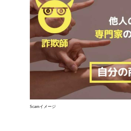
石塚 憲史
高橋 秀明
革
高柳 卓馬
高
高橋拓真
高
魅惑のFXスキャ
長谷川マコト
話題の最新副業
長澤 祐介
金
鈴木優次郎
株式会社TOKYO ST
株式会社ゴールド
株式会社スマイル
Scamイメージ
株式会社ナチュラ
株式会社ネクスト
株式会社フィール