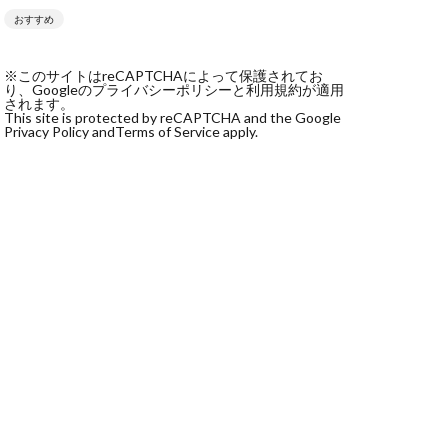
おすすめ
社monokoko
会社Be honest
※このサイトはreCAPTCHAによって保護されてお
株式会社e-plus
り、Googleのプライバシーポリシーと利用規約が適用
されます。
This site is protected by reCAPTCHA and the Google
Privacy Policy and
Terms of Service apply.
式会社GW
株式会社LAMP
健太
塩田沙代
宏
天本隼人
本桃太郎
スト
ン
輔
唐莉萍