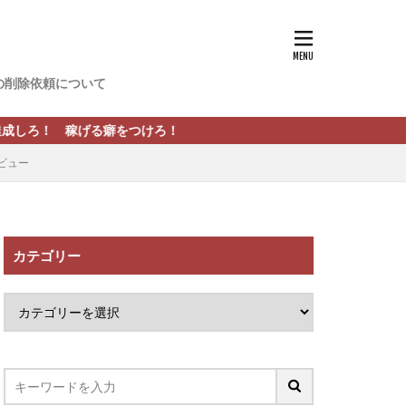
香
松尾健一郎
松野有希
の削除依頼について
FREDERIQS
木村大輔
癖をつけろ！
攝津智洋
ビュー
川卓也
ーク
PPCアフィリエイト
カテゴリー
望月 光
ATURAL NINE
社one
SELLTEC