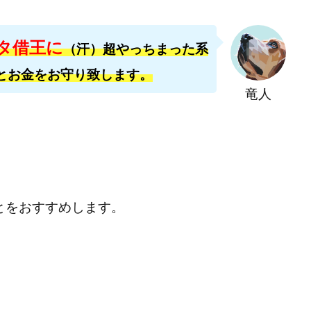
おむられいか
ガーディアン・トリニティ
カール鈴木
かずくん
トメンバーズ
かんたんスマホ副業
かんたん副業
キャッチtheディ
タ借王に
キャリア(CARRIER)
キャリプロ(キャリアプログラム)
キャリプロ運営事
（汗）超やっちまった系
グッドナビJOB
クニトミ
グランドマスターピースFX
グローバ
とお金をお守り致します。
グ
クロスリテイリング株式会社
コーチング
エンジェル
イマ
竜人
アークAI
VIP LIVE STERAM
WILLIAM CULANDOG JOROLAN
(ウィナーズライフ)
WINNING ACADEMY(ウイニングアカデミー)
Workings
td
Write UP
Yamashita Takuma
YSK
ZEXS運営事務局
AND 7)
いいね!するだけ
アクシス合同会社
アダルトアフィリエイ
アドネス株式会社
アフェリエイトは稼げない
アブダビ先生
アプ
とをおすすめします。
だけ
アプリ生活
アモン
アラン・ソリマチ
New Pioneer
(マネークイーン)
コア(CORE)
Delta運営サポート事務局
(バターキャッシュ)
BUZプロジェクト
CASHｘCAPTURE運営事務局
C
IEL(シエル)
CM再生で100万円!
CONNECT(コネクト)
dagen
イノウエ)
Diary(ダイアリー)
BREAKER(ブレイカー)
DTH Co.
EA