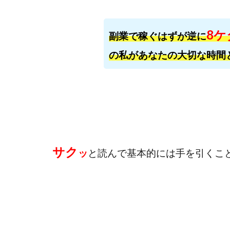
おまかせAI運用
カマAGEインベス
8ケ
イルカ先生
副業で稼ぐはずが逆に
きよとらいふ
の私があなたの大切な時間
クロスリテイリン
VICTOR(ビクター)
Winners Life
World Trader Co L
アイランドセブン(I-L
アップライフ
サク
ッ
と読んで基本的には手を引くこ
アプリで確認する
MONEY QUEEN
BUTTER CASH
chokoっと
C
Dan.Inoue(ダン 