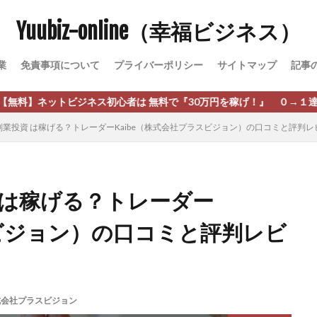
Yuubiz-online（幸福ビジネス）
松永千代
本田
杉本 裕介
村上翔吾
村岡 大樹
村麻巴
峻亮
松崎リオナ
松木慎也
松澤英二
本当にあったうまい話
業
免責事項について
プライバーポリシー
サイトマップ
記事
原久美子
栗田真一
株式会社 door
株式会社 e-FLAGS
株式会社 
株式会社 業
株式会社１(イチ)
株式会社8Bee
本橋へいすけ
ジネス初心者は 無料で『30万円を稼げ！』 ０→１達成しろ！ 稼げる
日給5万円可能なながら感覚の副収入アプリ
投資
投資家 亜依
副業投資 は稼げる？トレーダーKaibe（株式会社プラスビジョン）の口コミと評判レ
 money)
斉藤 敏雄
斎藤 敏雄
新井 孝弘
新井 悠馬
新
業投資)
星野拓馬
望月詩織
暮らしのノマド
最先端スマホワ
術
最短1分で3万円が稼げる即金副業アプリ
最短即日>>高収入
最速
 は稼げる？トレーダー
ジア
有限会社ユースフルインフォ
有限会社現代
有限会社自由人
スビジョン）の口コミと評判レビ
株式会社Asset Cube
戸田 亮太
株式会社PRICELESS
株式会社N
EL
株式会社NKcreative
株式会社note
株式会社OMT
株式会
株式会社PACHA(パチャ)
株式会社PLUM
株式会社Precious.Light
SS
株式会社Logical Forex
株式会社PROGRESS
株式会社Regene
式会社プラスビジョン
株式会社reward
株式会社ROAD
株式会社SD TRUST
株式会社