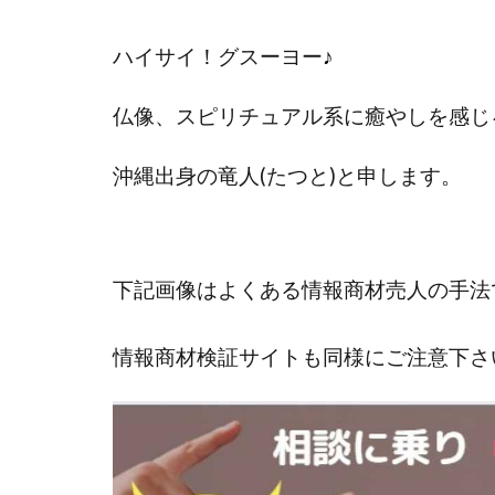
國富竜也
在
ハイサイ！グスーヨー
♪
山形直樹
山
嵯峨翔太郎
仏像、スピリチュアル系に癒やしを感じ
工藤総一郎
志賀恭介
成
沖縄出身の
竜人(たつと)と申します。
宮林 慶次
宮
小川 和人
小
小泉一浩
少
下記画像はよくある情報商材売人の手法
山口孝志
株
空いた時間で高齢
情報商材検証サイトも同様にご注意下さ
米澤 蓮
紀田
荒木剛志
菅
藤堂 成一
藤
田中 旭
田中
白川さやか