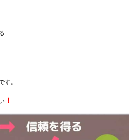
宅のんびリッチ
坂井彰吾
安藤 翔大
安達健太郎
我有洋哉
本拓弥(チョゴリ)
山本耕而
岡崎 健二
岡村貴弘
岡田芳弘
川原 充将
川口 真子
川端 健太
山崎友也
川端理恵
工藤
る
市川 翔平
市川彩子
布施春輝
平野千春
後藤健二
必勝プ
田賢治
山崎隆
山岸祐介
宮光勇次
小川ゆうり
宮地乙十
田裕司
富岡 伸成
富樫美月
富永健
富田湧貴
寺澤英明
林 実
山口英樹
小林よしのり
小林尚美
小林正人
小林
額資金で激安不動産投資
尾崎圭司
山中祐希
山之内リアルエステー
です。
式会社STAGE
株式会社STS
合同会社アース
自分の選んだ写真が収益
者でも稼げる
競馬でカンタン副業 運営事務局
竹井佑介
竹原芳美
！
い
 奈々未
紫垣英昭
織田慶
臼井穂乃果
秒速のFX スキャルマジ
原将悟
華山奈緒子
落合琢哉
葉月らな
藏野 雄哉
藤原飛
堂健一
秘密のテキスト
秋葉 卓也
藤田 陸
畑岡宏光
田
圭
田中康裕
田中武志
田中絵美
田島俊明
甲斐雅人
福林みずき
益井雅
相川奈津妃
相川浩介
相葉はるか
真