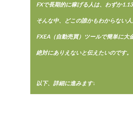
楽々収入アップ
FXで長期的に稼げる人は、わずか1.1
武田章司
毎
合同会社アップス
そんな中、どこの誰かもわからない人
SIGN(サイン)
FXEA（自動売買）ツールで簡単に大
SONIC(ソニック)
SUPERリベンジャ
絶対にありえないと伝えたいのです。
TEDASUKE
TIME BANK SYST
trillion運営事務局
United Rich F＆B L
以下、詳細に進みます↓
NFT
Ng Man
Parrish
PUZ
REVERS(リバース)
SCM運営事務局
NEW LIFE!(ニュ