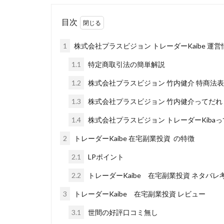
Everyone(エブリ
FANFARE(ファン
目次
Finance Life
1
株式会社プラスビジョン トレーダーKaibe 運営
ADVANCE(アドバ
000万～1億を誰
1.1
特定商取引法の簡単解説
2024年最新LINE
1.2
株式会社プラスビジョン 竹内健介 特商法
Blue Triangle Limi
1.3
株式会社プラスビジョン 竹内健介ってだれ
AIサービス(XTOOL
1.4
株式会社プラスビジョン トレーダーKiba
Back Up!!!!運営
MONEY LIFE運
2
トレーダーKaibe 在宅副業投資 の特徴
LINE JOBNAVI(
2.1
LPポイント
LiNK
LINK(
2.2
トレーダーKaibe 在宅副業投資 ネタバレ
MARKET(マーケッ
3
トレーダーKaibe 在宅副業投資 レビュー
MAXIM(マクシム)
3.1
世間の好評口コミ無し
MIDAS(ミダス)