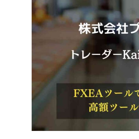
株式会社Seven stu
株式会社Link Partn
株式会社Bell tree
株式会社FC
株式会社GENERAL
株式会社H・S
手塚 久典
戸
夏目歩美
多
坂本よしたか
天照(アマテラス)
坂口健
安達
合同会社クラウド
合同会社シームレ
合同会社ネクスト
合同会社リンク