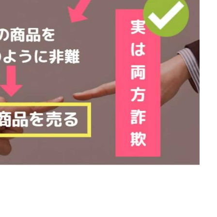
石山 昌志
石川聡彦
確定申告
神威(KAMUI)
藤沢琴音
西
命毎日3万円!
須藤一寿
風間けいご
馬場和義
駒形 哲治
柳大輔
高橋 伸行
高橋 守美
高橋優作
長谷川博
高橋優
橋良彰
高橋菜々美
髙野丈
鬼塚尚仁
ルシステム「即金1億円ボタン」
黒澤真
黒田勉
齊藤大地
阿部
西崎 薫
金 佳史
西村和之
西森康二
西澤英樹
西田哲
赤澤天道
近藤かおり
近藤智弘
遠藤 友里子
酒井
金
勝(キムマサル)
金子弘給
金子正人
金山莉緒
金本浩
鈴
鈴木克佳
鈴木翔
鈴村有基
生成AIの学校「飛翔」
犬神空
YLE
株式会社ドライブ
株式会社グロース
株式会社ゲート
レバテック
株式会社サンアイ
株式会社ジョイン
株式会社スパイラ
株式会社セカンド
株式会社タイプ
株式会社チャプター2
ルナイン
株式会社カーロット
株式会社ナレッジ
株式会社ニュース
株式会社ネクト
株式会社パワープロモート
株式会社ファナウス
ド
株式会社プラスビジョン
株式会社ブリッジ
株式会社プルミエー