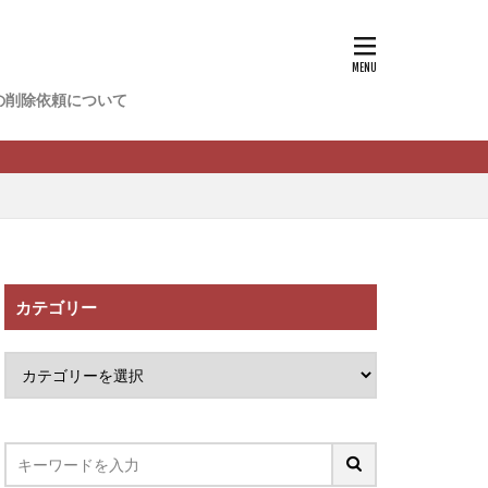
香
松尾健一郎
松野有希
の削除依頼について
FREDERIQS
木村大輔
攝津智洋
川卓也
ーク
PPCアフィリエイト
カテゴリー
望月 光
ATURAL NINE
社one
SELLTEC