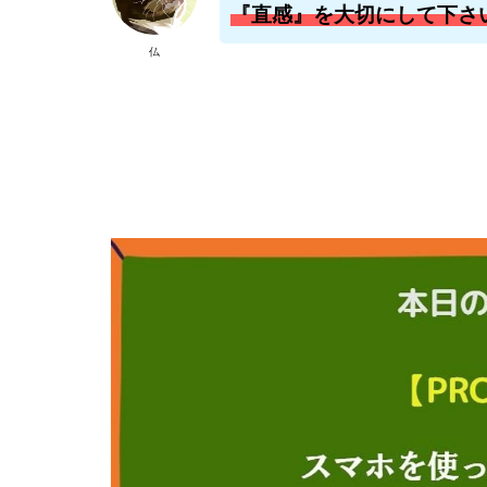
『直感』を大切にして下さ
株式会社ライズ
仏
株式会社アイリス
株式会社Works Ag
株式会社アイコン
株式会社アシスト
株式会社イージー
株式会社オーシャ
特別副業助成金 
波乗り波動論
江面邦彦
清
無料!カンタン!はや
物販ONE(miraise)
株式会社ワイズ
株式会社蝶名林