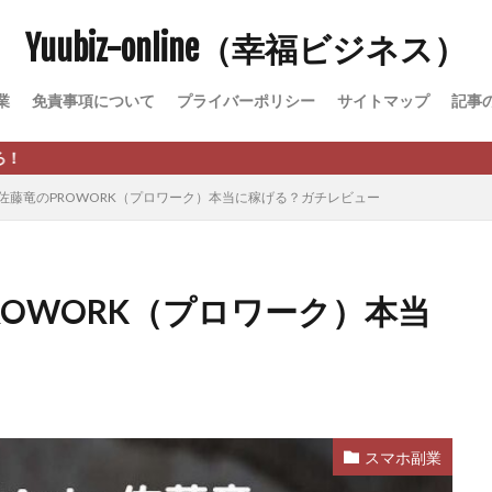
Yuubiz-online（幸福ビジネス）
松永千代
本田
杉本 裕介
村上翔吾
村岡 大樹
村麻巴
峻亮
松崎リオナ
松木慎也
松澤英二
本当にあったうまい話
業
免責事項について
プライバーポリシー
サイトマップ
記事
原久美子
栗田真一
株式会社 door
株式会社 e-FLAGS
株式会社 
株式会社 業
株式会社１(イチ)
株式会社8Bee
本橋へいすけ
日給5万円可能なながら感覚の副収入アプリ
投資
投資家 亜依
o 佐藤竜のPROWORK（プロワーク）本当に稼げる？ガチレビュー
 money)
斉藤 敏雄
斎藤 敏雄
新井 孝弘
新井 悠馬
新
業投資)
星野拓馬
望月詩織
暮らしのノマド
最先端スマホワ
術
最短1分で3万円が稼げる即金副業アプリ
最短即日>>高収入
最速
PROWORK（プロワーク）本当
ジア
有限会社ユースフルインフォ
有限会社現代
有限会社自由人
株式会社Asset Cube
戸田 亮太
株式会社PRICELESS
株式会社N
EL
株式会社NKcreative
株式会社note
株式会社OMT
株式会
株式会社PACHA(パチャ)
株式会社PLUM
株式会社Precious.Light
SS
株式会社Logical Forex
株式会社PROGRESS
株式会社Regene
スマホ副業
株式会社reward
株式会社ROAD
株式会社SD TRUST
株式会社