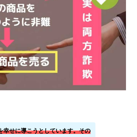
石山 昌志
石川聡彦
確定申告
神威(KAMUI)
藤沢琴音
西
命毎日3万円!
須藤一寿
風間けいご
馬場和義
駒形 哲治
柳大輔
高橋 伸行
高橋 守美
高橋優作
長谷川博
高橋優
橋良彰
高橋菜々美
髙野丈
鬼塚尚仁
ルシステム「即金1億円ボタン」
黒澤真
黒田勉
齊藤大地
阿部
西崎 薫
金 佳史
西村和之
西森康二
西澤英樹
西田哲
赤澤天道
近藤かおり
近藤智弘
遠藤 友里子
酒井
金
勝(キムマサル)
金子弘給
金子正人
金山莉緒
金本浩
鈴
鈴木克佳
鈴木翔
鈴村有基
生成AIの学校「飛翔」
犬神空
YLE
株式会社ドライブ
株式会社グロース
株式会社ゲート
レバテック
株式会社サンアイ
株式会社ジョイン
株式会社スパイラ
株式会社セカンド
株式会社タイプ
株式会社チャプター2
ルナイン
株式会社カーロット
株式会社ナレッジ
株式会社ニュース
株式会社ネクト
株式会社パワープロモート
株式会社ファナウス
を幸せに導こうとしています。その
ド
株式会社プラスビジョン
株式会社ブリッジ
株式会社プルミエー