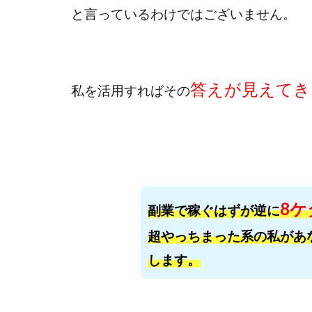
Everyone(エブリ
と言っているわけではございません。
FANFARE(ファン
Finance Life
ADVANCE(アドバ
答えが見えてき
000万～1億を誰
私を
活用すればその
2024年最新LINE
Blue Triangle Limi
AIサービス(XTOOL
Back Up!!!!運営
MONEY LIFE運
8ケ
副業で稼ぐはずが逆に
LINE JOBNAVI(
LiNK
LINK(
超やっちまった系の私があ
MARKET(マーケッ
します。
MAXIM(マクシム)
MIDAS(ミダス)