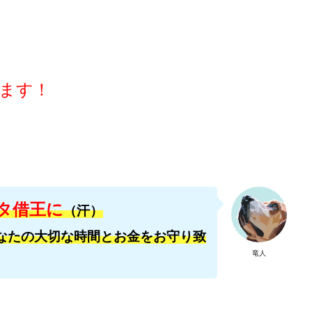
ワン)
EXIT MONEY(イグジットマネー)
expand 副業紹介事務局
ファーレ)
fargo(ファーゴ)
FCシステム
feppiness株式会社
(ファイナンスライフ)
BTC FIRE(ビットファイヤ)
BPOINT
folio Co. Ltd.
ンス)
【公式】ストック(在宅10Minutes)
【公式】パンド・ラミ
@k
ます！
でも目指せる!
000円をGET
100億円ドリームウィーク2025
10万円
副業「LIFE」
3問副業 アンケートモニター
Advance Edge
AI You
ted
AI（人工知能）
AI∞所得
AIアプリで稼ぐ/このアプリがすごい
)
AI時代の情報発信講座
AI運用サポート
AmazingTick
Amaz
事務局
Baron
BETTER CHOICE LIMITED
FIRE
FREEDOM(フリ
営事務局
Ltd.
LIFE Style(ライフスタイル)
LifeCreate合同会社
L
タ借王に
（汗）
ジョブナビ)
LINEアンケートに答えて!?
LINEでスタンプ送るだけ
LI
リンク)
Lisa
Makoto Honda
LEMON(レモン)
manerak
なたの大切な時間とお金をお守り致
ト)
MASA
Master Piece運営事務局
Masters Bank(マスターズバン
竜人
METHOD30運営事務局
MGB COMPANY(エムジーピーカンパニー)
Life Lead運営事務局
Layla
FREELANCE運営事務局
GRAND S