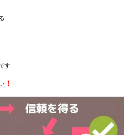
宅のんびリッチ
坂井彰吾
安藤 翔大
安達健太郎
我有洋哉
本拓弥(チョゴリ)
山本耕而
岡崎 健二
岡村貴弘
岡田芳弘
る
川原 充将
川口 真子
川端 健太
山崎友也
川端理恵
工藤
市川 翔平
市川彩子
布施春輝
平野千春
後藤健二
必勝プ
田賢治
山崎隆
山岸祐介
宮光勇次
小川ゆうり
宮地乙十
田裕司
富岡 伸成
富樫美月
富永健
富田湧貴
寺澤英明
林 実
山口英樹
小林よしのり
小林尚美
小林正人
小林
です。
額資金で激安不動産投資
尾崎圭司
山中祐希
山之内リアルエステー
式会社STAGE
株式会社STS
合同会社アース
自分の選んだ写真が収益
！
い
者でも稼げる
競馬でカンタン副業 運営事務局
竹井佑介
竹原芳美
 奈々未
紫垣英昭
織田慶
臼井穂乃果
秒速のFX スキャルマジ
原将悟
華山奈緒子
落合琢哉
葉月らな
藏野 雄哉
藤原飛
堂健一
秘密のテキスト
秋葉 卓也
藤田 陸
畑岡宏光
田
圭
田中康裕
田中武志
田中絵美
田島俊明
甲斐雅人
福林みずき
益井雅
相川奈津妃
相川浩介
相葉はるか
真