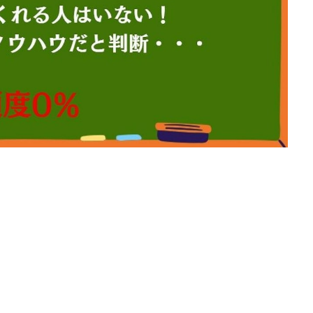
楽天ルーム
榎 恭宏
横村 辰徳
正規のお仕事で年収5
武井
日安定して稼ぐ！スマホだけですべて完結
毎月簡単収入アップ
水野賢一
テージ
合同会社VSL
【公式】コロコロ・ナタデココ
TADAO YOSH
SIGNAL(シグナル)
SKETCH(スケッチ)
SLOW(スロウ)
Smash Wor
SPARKLE!!(スパークル)
STAR .Company.
STAR.system(スターシス
ーズ
Technical service Co.
SHYEN GRACE LAURENT INTERNET SERVICES
The Messiah(ザ・メシア)
THE SAVIOR(ザ・セイバー)
THE SHIP
TH
EM
TOP WINNER運営事務局
trialwork365(トライアルワーク365)
tr
Ubiquitous solution
SIDE JOB REACH(サイドジョブリーチ)
Shinya
imited
pm.T株式会社
NEW PRODUCE(ニュープロデュース)
NEW 
 Hin
NOBU
NOVA
OliveX
omezu
Owners(次世代型
ZLE
SHIFT(シフト)
QUICK(クイック)
Re:Born(リボーン)
RE
RISE UP(ライズアップ)
Robert.harry.Ōhno
ROKUYON(ロクヨン)
SEVENシステム
SHARE
UBI合同協会サポート
V-System
ーライフ)
ギガマート株式会社
オプトインアフィリエイト
オプトイ