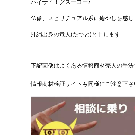
ハイサイ！グスーヨー
♪
國富竜也
在
山形直樹
山
仏像、スピリチュアル系に癒やしを感じ
嵯峨翔太郎
沖縄出身の
竜人(たつと)と申します。
工藤総一郎
志賀恭介
成
宮林 慶次
宮
小川 和人
小
下記画像はよくある情報商材売人の手法
小泉一浩
少
山口孝志
株
情報商材検証サイトも同様にご注意下さ
空いた時間で高齢
米澤 蓮
紀田
荒木剛志
菅
藤堂 成一
藤
田中 旭
田中
白川さやか