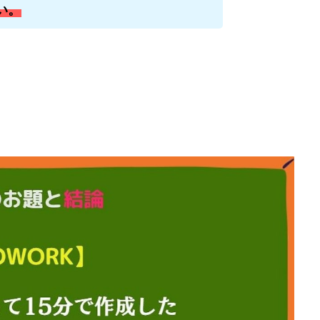
い。
株式会社キャッツ
株式会社お友達企画
株式会社ラブアンドピース
株式会社TRIBE
株式会社Ubiquitous Solution
株式会社Uスクウェ
ency
株式会社WorksAgency
株式会社X-style
株式会社YASAKA
株式会社アイラボ
株式会社アオヤマ
株式会社オリジナル
株
株式会社アシスト・クローバー
株式会社アスク
株式会社アドバン
株式会社インター
株式会社インラージ
株式会社エキスパート
ン・ファーム
株式会社オタケン
株式会社ラット
株式会社リテラシ
夢実現キャンペーン
清原達郎
沖中純一
河村一志
河野真美
浅野夕美
浜田雄介
海外運営
深原祥太
清原資産管理グルー
水圭一郎
渡辺佳織
湯浅 和弘
滝沢 風香
滝沢賢治
濵田
っ!誰でも週給35万円GET!!
熊倉 駿介
片山恵美子
物販/せどり/
池本 慎一
江上 一機
株式会社リンクス
椿梨沙
株式会
株式会社ワンダーリアリティ
株式会社仕
株式会社和
株式会社
株式会社評判
桐生秀臣
桜木
森 達郎
楠山高広
永森