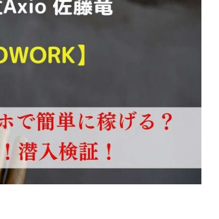
d
株式会社SixSence
株式会社Smart Life
株式会社soleil
株式会
ers
株式会社Axio
株式会社FlowRace
株式会社BANKER6
株式
株式会社BLOOM
株式会社BLUE
株式会社Continue Marketing LAB
株式会社FEEL
株式会社first
株式会社FrontShine
株式会社Link
HAWK
株式会社gleam
株式会社GOLAZO
株式会社greed
株
株式会社H.S
株式会社ICC
株式会社jカンパニー
株式会社K&H
井田拓也
株式会社Stella
大川康治
坪井 健
堤 舞尋
塚原
田明弘
大原 哲男
大原哲男
大島眞理子
大島領介
大川智
大森淳弘
大田賢二
大西良幸
天内 碧海
天才トレーダーヤス
プロジェクト
天野 照章
奥野雄二
宇佐美恵那
安藤 仁
坂
健太朗
合同会社ミドル
合同会社アドバンス
合同会社ウェルファー
ジャパン
合同会社サウザントレフト
合同会社サバイバルグランピング
ス
合同会社センス
合同会社チルダワーク
合同会社ナチュ
イノベーション
合同会社リバーシブル
坂元雄徳
合同会社リュウシ
合同会社リングペイ
吉岡勝利
吉本昌代
吉江 佑弥
和佐大