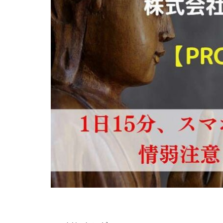
株式会社Seven stu
株式会社Link Partn
株式会社Bell tree
株式会社FC
株式会社GENERAL
株式会社H・S
手塚 久典
戸
夏目歩美
多
坂本よしたか
天照(アマテラス)
坂口健
安達
合同会社クラウド
合同会社シームレ
合同会社ネクスト
合同会社リンク