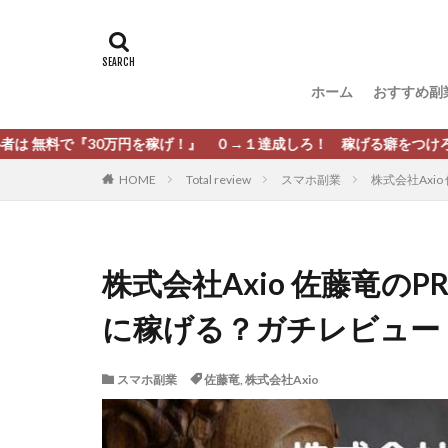
タグ
[公式]マネツク
松尾豊
松岡
ホーム
おすすめ副
柏木直人
栗
株式会社 安藤企画
0万円を稼げ！』 ０→１達成しろ！ 稼げる癖をつけろ！
株式会社Appacle
HOME
Total review
スマホ副業
株式会社Axi
放置ISマネー(放置 is
新選組(ガチンコ副
最新AI 5つの錬金
株式会社Axio 佐藤竜の
有限会社エステー
に稼げる？ガチレビュー
株式会社8EIGHT8
株式会社NEXT LEV
スマホ副業
佐藤竜
,
株式会社Axio
株式会社ORIT
株式会社PRINCELE
株式会社Research