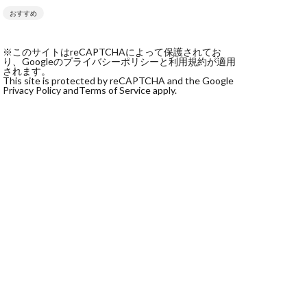
おすすめ
社monokoko
会社Be honest
※このサイトはreCAPTCHAによって保護されてお
株式会社e-plus
り、Googleのプライバシーポリシーと利用規約が適用
されます。
This site is protected by reCAPTCHA and the Google
Privacy Policy and
Terms of Service apply.
式会社GW
株式会社LAMP
健太
塩田沙代
宏
天本隼人
本桃太郎
スト
ン
輔
唐莉萍