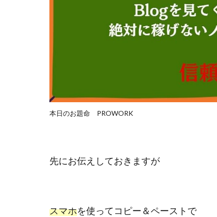
楽々収入アップ
武田章司
毎
合同会社アップス
SIGN(サイン)
SONIC(ソニック)
SUPERリベンジャ
TEDASUKE
TIME BANK SYST
本日のお題命 PROWORK
trillion運営事務局
United Rich F＆B L
NFT
Ng Man
先にお伝えしておきますが
Parrish
PUZ
REVERS(リバース)
SCM運営事務局
NEW LIFE!(ニュ
スマホ
を使ってコピー＆ペーストで