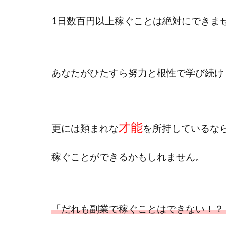
おまかせAI運用
カマAGEインベス
1日数百円以上稼ぐことは
絶対にできま
イルカ先生
きよとらいふ
クロスリテイリン
あなたがひたすら努力と根性で学び続け
VICTOR(ビクター)
Winners Life
World Trader Co L
アイランドセブン(I-L
才能
更には
類まれな
を所持しているな
アップライフ
アプリで確認する
稼ぐことができるかもしれません。
MONEY QUEEN
BUTTER CASH
chokoっと
C
「だれも副業で稼ぐことはできない！？
Dan.Inoue(ダン 