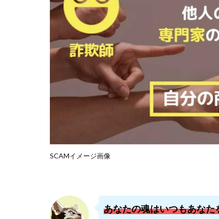
石塚 憲史
高橋 秀明
革
高柳 卓馬
高
高橋拓真
高
魅惑のFXスキャ
長谷川マコト
話題の最新副業
長澤 祐介
金
鈴木優次郎
株式会社TOKYO ST
SCAMイメージ画像
株式会社ゴールド
株式会社スマイル
株式会社ナチュラ
株式会社ネクスト
あなたの魂はいつもあなた
株式会社フィール