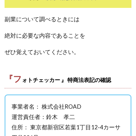
田中 拓哉
田中 旭
田中圭
田中康裕
田中武志
田中絵美
田島俊明
甲斐雅人
副業について調べるときには
町田 信義
白川さやか
福林みずき
益井雅
相川奈津妃
相川浩介
相葉はるか
真中 翔
絶対に必要な内容であることを
石井泰裕
石塚 憲史
石山 昌志
石川聡彦
ぜひ覚えておいてください。
確定申告
神威(KAMUI)
藤沢琴音
西勇輝
王 義虎
高橋 秀明
革命毎日3万円!
須藤一寿
風間けいご
馬場和義
駒形 哲治
高坂 隆
『フ
ォトチェッカー 』 特商法表記の確認
高柳 卓馬
高柳大輔
高橋 伸行
高橋 守美
高橋優作
長谷川博
高橋優里
高橋悟
高橋拓真
高橋良彰
高橋菜々美
髙野丈
事業者名： 株式会社ROAD
鬼塚尚仁
魅惑のFXスキャルシステム「即金1億円ボタン」
黒澤真
運営責任者：鈴木 孝二
黒田勉
齊藤大地
阿部 亮平
長谷川マコト
住所： 東京都新宿区若葉1丁目12-4カーサ
西崎 薫
金 佳史
西村和之
西森康二