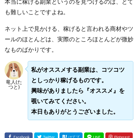
本当に稼げる副業というのを見つけるのは、とて
全自動AIシステム(Trading System)
も難しいことですよね。
全自動インサイダーROBOT
内藤 洋子
内藤隆児
円城寺
写真や動画にいいねするだけ!
ネット上で見かける、稼げると言われる商材やツ
写真を送信して報酬GET
写真を選んで安定した収益を！
ールのほとんどは、実際のところほとんどが微妙
副業専門オープンチャット
冨永愛理
出口洋平
なものばかりです。
初心者
前田 義明
前田愛
副業
副業コンシェルジュ鈴木
副業ネットワーク
私がオススメする副業は、コツコツ
副業の教室事務局
副業ポスト
副業ポスト運営事務局
七里信一
としっかり稼げるものです。
竜人(た
つと)
一般社団法人こころインターナショナル
興味がありましたら『オススメ』を
ザ・プレジデント(THE PRESIDENT)
覗いてみてください。
タートルビジネススクール
本日もありがとうございました。
スマホ内の画像を送信してカンタン副収入
スマホ副業
スマホ副業ナビ
スマホ副業ナビ(ふくぎょーまいすたー)
スマリッチ(smarich)
センサーズ
センター(center)