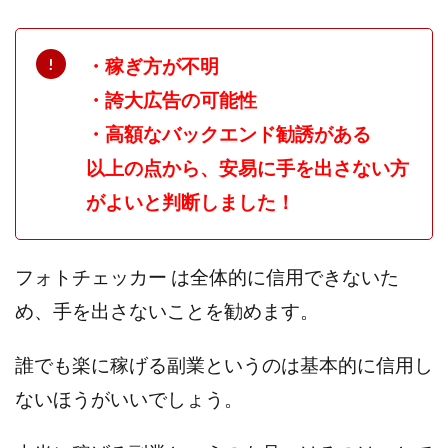
中村健吾
中村友也
中村洸一
中村陽
中田光治
中谷司
中野
中野 友貴
・稼ぎ方が不明
中野愛望
佐藤由規
佐藤隆司
・誇大広告の可能性
一般財団法人日本投資家育成機構
合同会社Artemis
・高額なバックエンド勧誘がある
加藤陸
加藤隆伸
動画を見てGET
動画を見て報酬GET(ゲット)
北野毅
千葉雄介
以上の点から、安易に手を出さない方
即金アプリを無料ダウンロードして毎日30
友成 優吾
がよいと判断しました！
古賀稜
合同会社 RoyalBond
合同会社AZone
加藤浩司
合同会社blue
合同会社CMP
フォトチェッカー は全体的に信用できないた
合同会社Fans
合同会社first
合同会社Like Factory
め、手を出さないことを勧めます。
合同会社NT
合同会社REEF
合同会社Renaissance
合同会社Smile
合同会社ST
合同会社start moving
誰でも楽に稼げる副業というのは基本的に信用し
加藤浩次
加藤敏行
倉由美希
ないほうがいいでしょう。
写真を選んで収益GET
億のゲームチェンジ
億の継承
億り人プロジェクト
儲けの達人FX