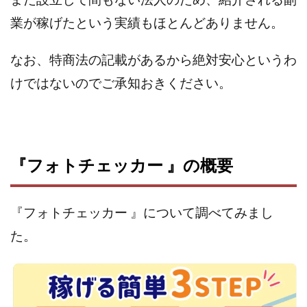
株式会社エキスパート
株式会社オーシャン・ファーム
業が稼げたという実績もほとんどありません。
株式会社オタケン
株式会社ラット
なお、特商法の記載があるから絶対安心というわ
株式会社リテラシー
特別副業助成金 夢実現キャンペーン
清原達郎
沖中純一
河村一志
河野真美
けではないのでご承知おきください。
波乗りジョニー
波乗り波動論
浅野夕美
浜田雄介
海外運営
深原祥太
清原資産管理グループ
清水 貴裕
江面邦彦
『フォトチェッカー 』の概要
清水圭一郎
渡辺佳織
湯浅 和弘
滝沢 風香
滝沢賢治
濵田雄介
無料!カンタン!はやっ!誰でも週給35万円GET!!
『フォトチェッカー 』について調べてみまし
熊倉 駿介
片山恵美子
物販/せどり/転売
た。
物販ONE(miraise)
池本 慎一
江上 一機
株式会社リンクス
椿梨沙
株式会社ワーク
株式会社ワイズ
株式会社ワンダーリアリティ
株式会社仕
株式会社和
株式会社心渡