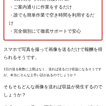
Robert.harry.Ōhno
ROKUYON(ロクヨン)
・ご案内通りに作業をするだけ
Rupex Limited
SCM運営事務局
SEVENシステム
・誰でも簡単作業で空き時間を利用するだ
SHARE
UBI合同協会サポート
V-System
NEW LIFE!(ニューライフ)
ギガマート株式会社
け
オプトインアフィリエイト
オプトインアフェリエイト
・完全個別にて徹底サポートで安心
おまかせAI運用
おむられいか
ガーディアン・トリニティ
カール鈴木
かずくん
スマホで写真を撮って画像を送るだけで報酬を得
カマAGEインベストメンバーズ
かんたんスマホ副業
られるそうです。
かんたん副業
キャッチtheディルハム
イルカ先生
キャリア(CARRIER)
キャリプロ(キャリアプログラム)
1日の送る枚数に上限はなく、送れば送るだけ収益になるそうです
キャリプロ運営事務局
きよとらいふ
が、本当にそんな上手い話があるのでしょうか？
グッドナビJOB
クニトミ
グランドマスターピースFX
グローバルプロジェクト
そもそもどんな画像を送れば収益が発生するので
クロスリテイリング
クロスリテイリング株式会社
しょうか？
コーチング
エンジェル
イマドキの副業