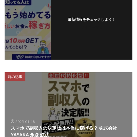
スクエア株式会社
スター・プラチナ
スマート副業
スマホのビジネス
スマート資産形成(LDF)
最新情報をチェックしよう！
スマキャン(SMACAN)
スマナビ.com
フォローする
スマホ1台でどこでも副収入
スマホアベンジャー
スマホタップだけで
スマホでらくらく副収入アプリ
スマホで副収入の決定版
スマホで始める在宅生活
スマホで稼げる?【裏ワザ副業】
スマホのおしごと
トレーダーKaibe
ナイトグループ 岡崎
前の記事
わずか1日で5万円以上稼ぐ利用者が続出
ゆきや
マネパン KOJI
マネロブ
みきお校長
ミユ
ミラクル(MIRACLE)
ミリオネア5
ミリオネアチャレンジ
ミリオンラボ(million labo)
ミリチャレ
みんなのハッピーワーク
ゆるリッチ
2025-01-18
マネーキューピット
ライフアップ(LIFE UP)
スマホで副収入の決定版は本当に稼げる？ 株式会社
YASAKA 永森 航汰
ライブアドバイザーカレッジ