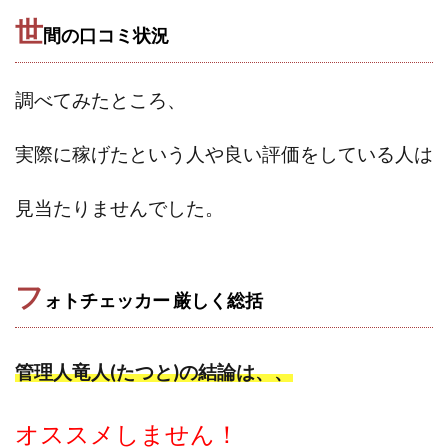
JUPITER運営事務局
Katsutoshi Kumakura
KOJI
世
間の口コミ状況
KOUTAROU TOMITA
ゴールドラッシュEX
コンサル
合同会社V.S.L
今村雅士
五十嵐
調べてみたところ、
五十嵐レオン
五十嵐瑛太
五十嵐真也
井上瑞希
井上裕貴
井口晃
今 努
実際に稼げたという人や良い評価をしている人は
今、話題!簡単・最新お仕事サービス!
今すぐ始める副業革命
今瀬 健二
久野愛実
見当たりませんでした。
今瀬健二
仮想通貨
仮想通貨Vtuberハク
伊東みさき
伊東弘人
伊藤 弘人
会社名 合同会社paradiz
佐竹 良平
佐藤俊幸
フ
ォトチェッカー 厳しく
総括
佐藤健
佐藤彰洋
二宮瑛士
久保夕貴
佐藤竜
中山 浩昴
三上功太
三上夏治
管理人竜人(たつと)の結論は、、
三宅常雄
三浦健一
上原真琴
上山 大利
下田隆
世界一カンタンなFXの稼ぎ方
中原 徹
オススメしません！
中尾龍
中悠太
丸山 徹
中本英
中村 邦明