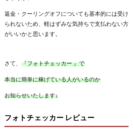
Lisa
Makoto Honda
LEMON(レモン)
manerak
Mari(武島麻里)
MARKET(マーケット)
返金・クーリングオフについても基本的には受け
MASA
Master Piece運営事務局
られないため、軽はずみな気持ちで支払わない方
Masters Bank(マスターズバンク)
MAXIM(マクシム)
がいいかと思います。
METHOD30運営事務局
MGB COMPANY(エムジーピーカンパニー)
MIBC
MIDAS(ミダス)
Life Lead運営事務局
Layla
さて、
『フォトチェッカー 』で
FREELANCE運営事務局
GRAND SLAM(グランドスラム)
FRONTIER(フロンティア)
FX
FX GO tap
本当に簡単に稼げている人がいるのか
FX King's TRUST
FX/BO
FXミリオネアタワー
FX鬼の手
GAFAシステム
GATE(ゲート)
お知らせいたします
↓
GB株式会社
GOAL-B
GREAT JOY(グレートジョイ)
Kyouji Sayama
happy-style
Hisanori Teduka
フォトチェッカー レビュー
HPR株式会社
HYBRID(ハイブリッド)
IHR
ITS合同会社
JOURNEY（ジャーニー）