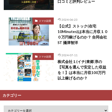
口コミと評判レビュー
プラチナメソッド2024
ブラックサタン(Black Satan)
フラットワーク
フリー株式会社
2024-06-23
フルーツ(スマホをタップするだけ!?)
ホーム合同会社
スマホ副業
【公式】ストック(在宅
ほったらかしFX運営事務局
マイリスト(My List)
10Minutes)は本当に月収１０
김 가싸
０万円稼げるのか？ 合同会社
ST 攝津智洋
検索
2024-07-11
スマホ副業
株式会社１(イチ)東郷 淳の
【写真を選んで安定した収益
を！】は本当に月収100万円
以上稼げるのか？
カテゴリー