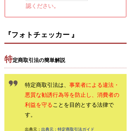
認ください。
寺澤英明
将軍
小川 和人
小林 実
山口英樹
小林よしのり
小林尚美
小林正人
小林雄樹
小森みずき
小泉一浩
少額資金で激安不動産投資
尾崎圭司
山中祐希
『フォトチェッカー 』
山之内リアルエステート株式会社
山口孝志
株式会社STAGE
株式会社STS
合同会社アース
特
自分の選んだ写真が収益に!!
稲川博紀
定商取引法の簡単解説
空いた時間で高齢者でも稼げる
競馬でカンタン副業 運営事務局
竹井佑介
竹原芳美
特定商取引法は、
事業者による違法・
竹田茉生
米澤 蓮
紀田 奈々未
紫垣英昭
織田慶
臼井穂乃果
秒速のFX スキャルマジック
悪質な勧誘行為等を防止し、消費者の
舟引佑太
荒木剛志
菅原将悟
華山奈緒子
利益を守る
ことを目的とする法律で
落合琢哉
葉月らな
藏野 雄哉
藤原飛鳥
す。
藤咲優
藤堂 成一
藤堂健一
秘密のテキスト
秋葉 卓也
藤田 陸
畑岡宏光
田中
出典元：
出典元：特定商取引法ガイド