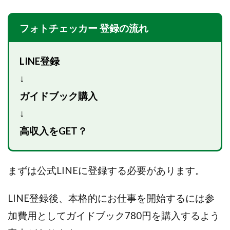
CASHｘCAPTURE運営事務局
ChatGPTセミナー
chokoっと
CIEL(シエル)
CM再生で100万円!
フォトチェッカー 登録の流れ
CONNECT(コネクト)
dagen
Dan.Inoue(ダン イノウエ)
Diary(ダイアリー)
LINE登録
BREAKER(ブレイカー)
DTH Co.
EA/Tool
↓
EVER
Everyone(エブリワン)
ガイドブック購入
EXIT MONEY(イグジットマネー)
expand 副業紹介事務局
FANFARE(ファンファーレ)
fargo(ファーゴ)
↓
FCシステム
feppiness株式会社
高収入をGET？
Finance Life(ファイナンスライフ)
BTC FIRE(ビットファイヤ)
BPOINT
folio Co. Ltd.
まずは公式LINEに登録する必要があります。
ADVANCE(アドバンス)
【公式】ストック(在宅10Minutes)
LINE登録後、本格的にお仕事を開始するには参
【公式】パンド・ラミ
@kiyo
加費用としてガイドブック780円を購入するよう
000万～1億を誰でも目指せる!
000円をGET