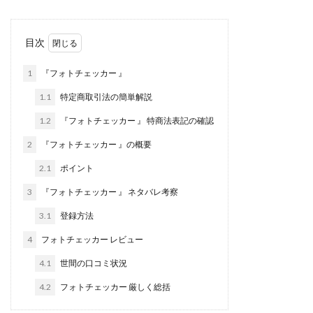
株式会社jカンパニー
株式会社K&H
株式会社LAMP
手塚 久典
戸井田拓也
株式会社Stella
目次
大川康治
坪井 健
堤 舞尋
塚原健太
1
『フォトチェッカー 』
塩田沙代
夏目歩美
多田明弘
大原 哲男
大原哲男
大島眞理子
大島領介
大川智宏
1.1
特定商取引法の簡単解説
坂本よしたか
大森淳弘
大田賢二
大西良幸
1.2
『フォトチェッカー 』 特商法表記の確認
天内 碧海
天才トレーダーヤス
天本隼人
2
『フォトチェッカー 』の概要
天照(アマテラス)プロジェクト
天野 照章
奥野雄二
2.1
ポイント
宇佐美恵那
安藤 仁
坂本桃太郎
坂口健
3
『フォトチェッカー 』 ネタバレ考察
安達健太朗
合同会社ミドル
合同会社アドバンス
3.1
登録方法
合同会社ウェルファースト
合同会社クラウドジャパン
4
フォトチェッカー レビュー
合同会社サウザントレフト
合同会社サバイバルグランピング
合同会社シームレス
4.1
世間の口コミ状況
合同会社センス
合同会社チルダワーク
4.2
フォトチェッカー 厳しく総括
合同会社ナチュ
合同会社ネクストイノベーション