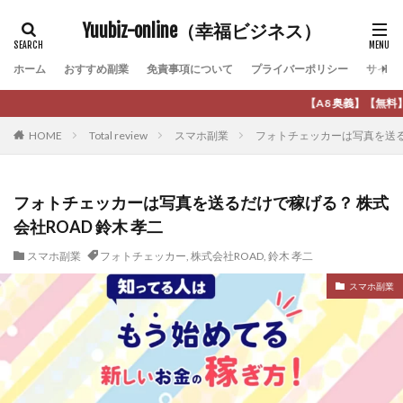
カテゴリー
Yuubiz-online（幸福ビジネス）
ホーム
おすすめ副業
免責事項について
プライバーポリシー
サイト
タグ
【A8 奥義】【無料】ネットビジネス初心者は 
[公式]マネツク
松永千代
本田
杉本 裕介
HOME
Total review
スマホ副業
フォトチェッカーは写真を送るだ
村上翔吾
村岡 大樹
村麻巴香
松尾健一郎
松尾豊
松岡峻亮
松崎リオナ
松木慎也
松澤英二
本当にあったうまい話
松野有希
フォトチェッカーは写真を送るだけで稼げる？ 株式
会社ROAD 鈴木 孝二
柏木直人
栗原久美子
栗田真一
株式会社 door
株式会社 e-FLAGS
株式会社 FREDERIQS
スマホ副業
フォトチェッカー
,
株式会社ROAD
,
鈴木 孝二
株式会社 安藤企画
株式会社 業
株式会社１(イチ)
スマホ副業
株式会社8Bee
本橋へいすけ
木村大輔
株式会社Appacle
日給5万円可能なながら感覚の副収入アプリ
投資
投資家 亜依
攝津智洋
放置ISマネー(放置 is money)