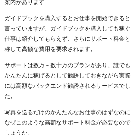
案内があります
100億円ドリームウィーク2025
10万円GET!!～動画を見て～
ガイドブックを購入するとお仕事を開始できると
2024年最新LINE副業「LIFE」
言っていますが、
ガイドブックを購入しても稼ぐ
3問副業 アンケートモニター
Advance Edge
仕事は紹介してもらえず、さらにサポート料金と
AI YouTuberビジネス講座
Blue Triangle Limited
AI（人工知能）
AI∞所得
称して高額な費用を要求されます。
AIアプリで稼ぐ/このアプリがすごい
AIサービス(XTOOL)
サポートは数万～数十万のプランがあり、誰でも
AI時代の情報発信講座
AI運用サポート
かんたんに稼げるとして勧誘しておきながら実際
AmazingTick
Amazon
Back Up!!!!運営事務局
Baron
BETTER CHOICE LIMITED
FIRE
には高額なバックエンド勧誘されるサービスでし
FREEDOM(フリーダム)
MONEY LIFE運営事務局
た。
Ltd.
LIFE Style(ライフスタイル)
LifeCreate合同会社
LINE
LINE JOBNAVI(ジョブナビ)
写真を送るだけのかんたんなお仕事のはずなのに
LINEアンケートに答えて!?
LINEでスタンプ送るだけ
なぜこのような高額なサポート料金が必要なので
LINEで簡単アンケート
LiNK
LINK(リンク)
しょうか。