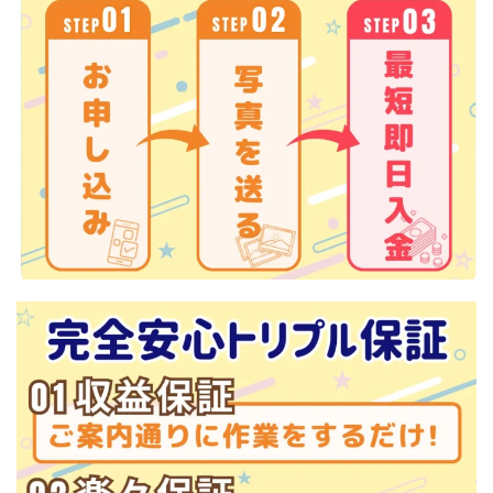
株式会社蝶名林
株式会社評判
桐生秀臣
桜木
森 達郎
楠山高広
永森 航汰
楽々収入アップ
楽天ルーム
榎 恭宏
横村 辰徳
正規のお仕事で年収5
武井 康哲
武田勇吾
武田章司
毎日安定して稼ぐ！スマホだけですべて完結
毎月簡単収入アップ
水野賢一
合同会社アップステージ
合同会社VSL
【公式】コロコロ・ナタデココ
TADAO YOSHIHARA
SIGN(サイン)
SIGNAL(シグナル)
SKETCH(スケッチ)
SLOW(スロウ)
Smash Works
SONIC(ソニック)
SPARKLE!!(スパークル)
STAR .Company.
STAR.system(スターシステム)
SUPERリベンジャーズ
Technical service Co.
SHYEN GRACE LAURENT INTERNET SERVICES INC