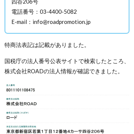
四谷206号
西澤英樹
西田哲朗
話題の最新副業
赤澤天道
電話番号：03-4400-5082
近藤かおり
近藤智弘
遠藤 友里子
酒井
E-mail：
info@roadpromotion.jp
金の虎(マネーの虎)
長澤 祐介
金勝(キムマサル)
金子弘給
金子正人
金山莉緒
金本浩
鈴木 孝二
鈴木 翔
鈴木優次郎
鈴木克佳
特商法表記は記載がありました。
鈴木翔
鈴村有基
生成AIの学校「飛翔」
国税庁の法人番号公表サイトで検索したところ、
犬神空
株式会社TOKYO STYLE
株式会社ドライブ
株式会社グロース
株式会社ゲート
株式会社ROADの法人情報が確認できました。
株式会社ゴールドレバテック
株式会社サンアイ
株式会社ジョイン
株式会社スパイラル
株式会社スマイル
株式会社セカンド
株式会社タイプ
株式会社チャプター2
株式会社ナチュラルナイン
株式会社カーロット
株式会社ナレッジ
株式会社ニュース
株式会社ネクスト
株式会社ネクト