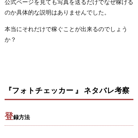
公式ページを見ても写真を送るだけでなぜ稼げる
VICTOR(ビクター)
アークAI
VIP LIVE STERAM
WILLIAM CULANDOG JOROLAN
のか具体的な説明はありませんでした。
Winners Life(ウィナーズライフ)
本当にそれだけで稼ぐことが出来るのでしょう
WINNING ACADEMY(ウイニングアカデミー)
Workings(ワーキング)
World Trader Co Ltd
か？
Write UP
Yamashita Takuma
YSK
ZEXS運営事務局
アイランドセブン(I-LAND 7)
いいね!するだけ
アクシス合同会社
アダルトアフィリエイトクラブ(AAC)
アップライフ
アドネス株式会社
アフェリエイトは稼げない
『フォトチェッカー 』 ネタバレ考察
アブダビ先生
アプリ
アプリで確認するだけ
アプリ生活
アモン
アラン・ソリマチ
New Pioneer
MONEY QUEEN(マネークイーン)
登
録方法
コア(CORE)
Delta運営サポート事務局
BUTTER CASH(バターキャッシュ)
BUZプロジェクト