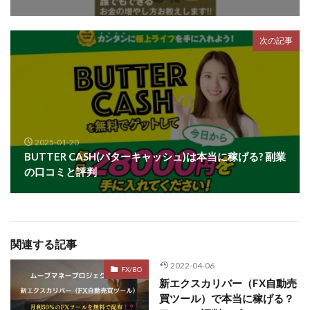
ライフデザイン出版合同会社
らくらくできるスマホ副業
リッチ ギャザリング
リッチ ルーラー
次の記事
リライアンス(Reliance)
ロミオ・ロドリゲス・ジュニア
ワークスフランチャイジーオフィス
ワークホップ(Work Hop)
ワールドリユースシステム
マネーの湖
マックス岩井
なし
フェールNaviシステム
ニューイヤーパラダイス
2025-01-20
BUTTER CASH(バターキャッシュ)は本当に稼げる? 副業
ネオナビ
ネオナビ 我有洋哉
の口コミと評判
ネオライフPROJECT(プロジェクト)
ネットサーフィンをお金に換える
ネットスター
ハイブリッド・トレード・アカデミア
関連する記事
はじめての資産運用
ハピネスサロン
はるかコーチング
フィアナ
フォトチェッカー
2022-04-06
FX/BO
新エクスカリバー（FX自動売
マスターピース(MASTER PIECE)
フォトレ
買ツール）で本当に稼げる？
フォリオJP(Folio)
ふくぎょうパラダイス