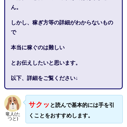
株式会社PROGRESS
株式会社Regene
ん。
株式会社Research
株式会社reward
株式会社ROAD
株式会社SD TRUST
株式会社SELLTEC
しかし、稼ぎ方等の詳細がわからないもの
株式会社Seven stud
株式会社SixSence
で
株式会社Smart Life
株式会社soleil
株式会社monokoko
株式会社Link Partners
本当に稼ぐのは難しい
株式会社Axio
株式会社FlowRace
とお伝えしたいと思います。
株式会社BANKER6
株式会社Be honest
株式会社Bell tree
株式会社BLOOM
株式会社BLUE
以下、詳細をご覧ください↓
株式会社Continue Marketing LAB
株式会社e-plus
株式会社FC
株式会社FEEL
株式会社first
株式会社FrontShine
株式会社Link
サクッ
と読んで基本的には手を引
株式会社GENERALHAWK
株式会社gleam
竜人(た
株式会社GOLAZO
株式会社greed
株式会社GW
くことをおすすめします。
つと)
株式会社H・S
株式会社H.S
株式会社ICC