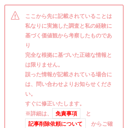
合同会社リバーシブル
坂元雄徳
合同会社リュウシン
合同会社リンク
ここから先に記載されていることは
合同会社リングペイ
吉岡勝利
吉本昌代
私なりに実施した調査と私の経験に
吉江 佑弥
和佐大輔
唐莉萍
國富竜也
基づく価値観から考察したものであ
在宅のんびリッチ
坂井彰吾
安藤 翔大
り
安達健太郎
我有洋哉
川崎 渉
山形直樹
完全な根拠に基づいた正確な情報と
山本拓弥(チョゴリ)
山本耕而
岡崎 健二
は限りません。
岡村貴弘
岡田芳弘
島田隆則
嵯峨翔太郎
川原 充将
誤った情報が記載されている場合に
川口 真子
川端 健太
山崎友也
川端理恵
工藤 総一郎
工藤総一郎
市川 翔平
は、問い合わせよりお知らせくださ
市川彩子
布施春輝
平野千春
後藤健二
い。
必勝プロジェクト無双
志賀恭介
成田賢治
すぐに修正いたします。
山崎隆
山岸祐介
宮光勇次
小川ゆうり
※詳細は、
免責事項
と
宮地乙十葉
宮本将
宮林 慶次
宮田裕司
記事削除依頼について
からご確
富岡 伸成
富樫美月
富永健
富田湧貴