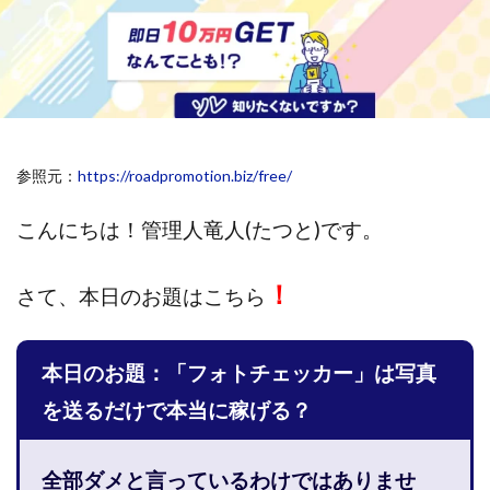
斉藤 敏雄
斎藤 敏雄
新井 孝弘
新井 悠馬
新川卓也
新選組(ガチンコ副業投資)
星野拓馬
望月詩織
暮らしのノマド
最先端スマホワーク
最新AI 5つの錬金術
最短1分で3万円が稼げる即金副業アプリ
参照元：
https://roadpromotion.biz/free/
最短即日>>高収入
最速PPCアフィリエイト
有限会社エステージア
有限会社ユースフルインフォ
こんにちは！
管理人竜人(たつと)です。
有限会社現代
有限会社自由人
望月 光
株式会社8EIGHT8
株式会社Asset Cube
戸田 亮太
！
さて、
本日のお題はこちら
株式会社PRICELESS
株式会社NATURAL NINE
株式会社NEXT LEVEL
株式会社NKcreative
本日のお題：「フォトチェッカー」は写真
株式会社note
株式会社OMT
株式会社one
株式会社ORIT
株式会社PACHA(パチャ)
を送るだけで本当に稼げる？
株式会社PLUM
株式会社Precious.Light
株式会社PRINCELESS
株式会社Logical Forex
全部ダメと言っているわけではありませ