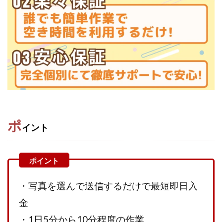
TEDASUKE
The Messiah(ザ・メシア)
THE SAVIOR(ザ・セイバー)
THE SHIP
THE TEAM(ザ チーム)
TIME BANK SYSTEM
TOP WINNER運営事務局
trialwork365(トライアルワーク365)
trillion
trillion運営事務局
Ubiquitous solution
SIDE JOB REACH(サイドジョブリーチ)
Shinya
United Rich F＆B Limited
pm.T株式会社
NEW PRODUCE(ニュープロデュース)
ポ
イント
NEW SHIFT(ニューシフト)
NFT
Ng Man Hin
NOBU
NOVA
OliveX
omezu
Owners(次世代型エンジェル投資)
Parrish
PUZZLE
SHIFT(シフト)
QUICK(クイック)
・写真を選んで送信するだけで最短即日入
Re:Born(リボーン)
REGAIN(リゲイン)
金
REVERS(リバース)
RISE UP(ライズアップ)
・1日5分から10分程度の作業