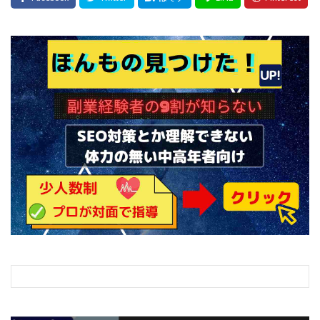
センタービレッジ合同会社
ソウルメイト(SOUL MATE)
ソフト株式会社
タスク詐欺
スマホふくぎょうのおしごと！
チャプロ
ちょこスマ
ちょこっと
ちょこプラ(choco+)
ちょな(蝶名林達也)
どこでもビジネス
トライアル
トラスト株式会社
ドリームクラフターズ
ドリームテック合同会社
ドリームワーク
スマホを使って稼ぐ方法
スマホひとつでらくらく副業
トレンド
スマートジョブnet
サクッとお仕事サービス
サクッと毎日5万円
サポーターズファミリー(supporter's family)
サルでも出来る!最新のお金の稼ぎ方
ジーニアスブラックボックス
スーパースマイル(SUPER SMILE)
スキマ時間で稼ぐ Job Lob
スキマ時間の有効活用