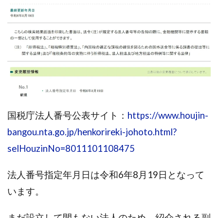
株式会社パワープロモート
株式会社ファナウス
株式会社フィールド
株式会社プラスビジョン
株式会社ブリッジ
株式会社プルミエールエージェント
株式会社ライズ
株式会社キャッツ
株式会社お友達企画
株式会社ラブアンドピース
株式会社アイリス
株式会社TRIBE
株式会社Ubiquitous Solution
株式会社Uスクウェア
国税庁法人番号公表サイト：
https://www.houjin-
株式会社Works Agency
株式会社WorksAgency
株式会社X-style
株式会社YASAKA
株式会社アート
bangou.nta.go.jp/henkorireki-johoto.html?
株式会社アイコン
株式会社アイラボ
selHouzinNo=8011101108475
株式会社アオヤマ
株式会社オリジナル
株式会社アクト
株式会社アシスト
法人番号指定年月日は令和6年8月19日となって
株式会社アシスト・クローバー
株式会社アスク
います。
株式会社アドバンス
株式会社イージー
まだ設立して間もない法人のため、紹介される副
株式会社インター
株式会社インラージ