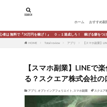
タグ
[公式]マネツク
松尾豊
松岡
ホーム
おすすめ副
柏木直人
栗
株式会社 安藤企画
30万円を稼げ！』 ０→１達成しろ！ 稼げる癖をつけろ！
株式会社Appacle
HOME
Total review
アプリ
【スマホ副業】LI
放置ISマネー(放置 is
新選組(ガチンコ副
最新AI 5つの錬金
【スマホ副業】LINEで楽
有限会社エステー
る？スクエア株式会社の
株式会社8EIGHT8
株式会社NEXT LEV
アプリ
,
オプトインアフェリエイト
,
スマホ副業
スクエア
株式会社ORIT
株式会社PRINCELE
株式会社Research