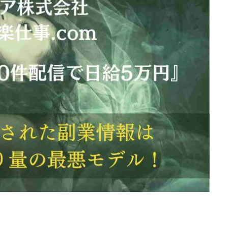
d
株式会社SixSence
株式会社Smart Life
株式会社soleil
株式会
ers
株式会社Axio
株式会社FlowRace
株式会社BANKER6
株式
株式会社BLOOM
株式会社BLUE
株式会社Continue Marketing LAB
株式会社FEEL
株式会社first
株式会社FrontShine
株式会社Link
HAWK
株式会社gleam
株式会社GOLAZO
株式会社greed
株
株式会社H.S
株式会社ICC
株式会社jカンパニー
株式会社K&H
井田拓也
株式会社Stella
大川康治
坪井 健
堤 舞尋
塚原
田明弘
大原 哲男
大原哲男
大島眞理子
大島領介
大川智
大森淳弘
大田賢二
大西良幸
天内 碧海
天才トレーダーヤス
プロジェクト
天野 照章
奥野雄二
宇佐美恵那
安藤 仁
坂
健太朗
合同会社ミドル
合同会社アドバンス
合同会社ウェルファー
ジャパン
合同会社サウザントレフト
合同会社サバイバルグランピング
ス
合同会社センス
合同会社チルダワーク
合同会社ナチュ
イノベーション
合同会社リバーシブル
坂元雄徳
合同会社リュウシ
合同会社リングペイ
吉岡勝利
吉本昌代
吉江 佑弥
和佐大