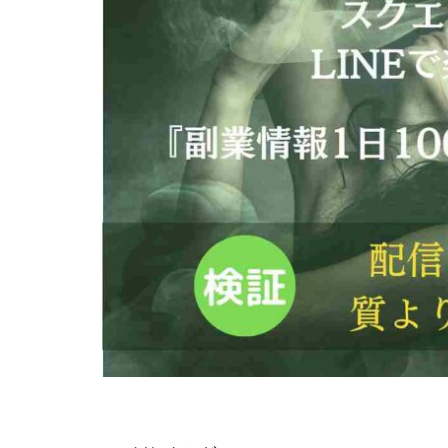
株式会社Seven stu
株式会社Link Partn
株式会社Bell tree
株式会社FC
株式会社GENERAL
株式会社H・S
手塚 久典
戸
夏目歩美
多
坂本よしたか
天照(アマテラス)
坂口健
安達
合同会社クラウド
合同会社シームレ
合同会社ネクスト
合同会社リンク