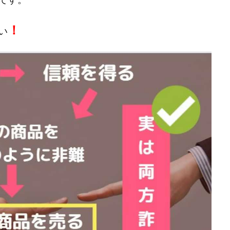
株式会社キャッツ
株式会社お友達企画
株式会社ラブアンドピース
！
い
株式会社TRIBE
株式会社Ubiquitous Solution
株式会社Uスクウェ
ency
株式会社WorksAgency
株式会社X-style
株式会社YASAKA
株式会社アイラボ
株式会社アオヤマ
株式会社オリジナル
株
株式会社アシスト・クローバー
株式会社アスク
株式会社アドバン
株式会社インター
株式会社インラージ
株式会社エキスパート
ン・ファーム
株式会社オタケン
株式会社ラット
株式会社リテラシ
夢実現キャンペーン
清原達郎
沖中純一
河村一志
河野真美
浅野夕美
浜田雄介
海外運営
深原祥太
清原資産管理グルー
水圭一郎
渡辺佳織
湯浅 和弘
滝沢 風香
滝沢賢治
濵田
っ!誰でも週給35万円GET!!
熊倉 駿介
片山恵美子
物販/せどり/
池本 慎一
江上 一機
株式会社リンクス
椿梨沙
株式会
株式会社ワンダーリアリティ
株式会社仕
株式会社和
株式会社
株式会社評判
桐生秀臣
桜木
森 達郎
楠山高広
永森