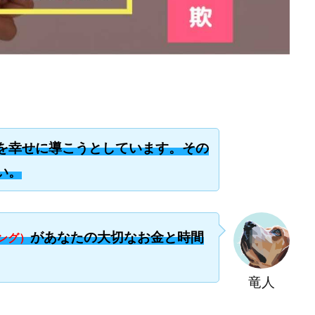
楽天ルーム
榎 恭宏
横村 辰徳
正規のお仕事で年収5
武井
日安定して稼ぐ！スマホだけですべて完結
毎月簡単収入アップ
水野賢一
テージ
合同会社VSL
【公式】コロコロ・ナタデココ
TADAO YOSH
SIGNAL(シグナル)
SKETCH(スケッチ)
SLOW(スロウ)
Smash Wor
SPARKLE!!(スパークル)
STAR .Company.
STAR.system(スターシス
ーズ
Technical service Co.
SHYEN GRACE LAURENT INTERNET SERVICES
The Messiah(ザ・メシア)
THE SAVIOR(ザ・セイバー)
THE SHIP
TH
を幸せに導こうとしています。その
EM
TOP WINNER運営事務局
trialwork365(トライアルワーク365)
tr
Ubiquitous solution
SIDE JOB REACH(サイドジョブリーチ)
Shinya
い。
imited
pm.T株式会社
NEW PRODUCE(ニュープロデュース)
NEW 
 Hin
NOBU
NOVA
OliveX
omezu
Owners(次世代型
ZLE
SHIFT(シフト)
QUICK(クイック)
Re:Born(リボーン)
RE
があなたの大切なお金と時間
ング）
RISE UP(ライズアップ)
Robert.harry.Ōhno
ROKUYON(ロクヨン)
SEVENシステム
SHARE
UBI合同協会サポート
V-System
竜人
ーライフ)
ギガマート株式会社
オプトインアフィリエイト
オプトイ