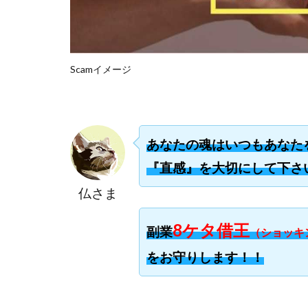
楽々収入アップ
武田章司
毎
合同会社アップス
SIGN(サイン)
Scamイメージ
SONIC(ソニック)
SUPERリベンジャ
TEDASUKE
あなたの魂はいつもあなた
TIME BANK SYST
trillion運営事務局
『直感』を大切にして下さ
United Rich F＆B L
仏さま
NFT
Ng Man
8ケタ借王
Parrish
PUZ
副業
（ショッキ
REVERS(リバース)
をお守りします！！
SCM運営事務局
NEW LIFE!(ニュ