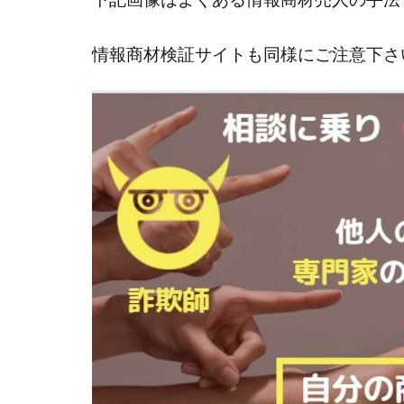
株式会社ライズ
情報商材検証サイトも同様にご注意下さ
株式会社アイリス
株式会社Works Ag
株式会社アイコン
株式会社アシスト
株式会社イージー
株式会社オーシャ
特別副業助成金 
波乗り波動論
江面邦彦
清
無料!カンタン!はや
物販ONE(miraise)
株式会社ワイズ
株式会社蝶名林