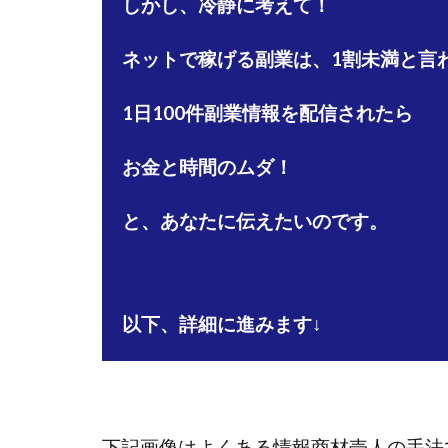
しかし、冷静に考えて！
石塚 憲史
ネットで稼げる副業は、1割未満と言
高橋 秀明
革
高柳 卓馬
高
1日100件副業情報を配信されたら
高橋拓真
高
魅惑のFXスキャ
お金と時間のムダ！
長谷川マコト
話題の最新副業
と、あなたに伝えたいのです。
長澤 祐介
金
鈴木優次郎
株式会社TOKYO ST
以下、詳細に進みます↓
株式会社ゴールド
株式会社スマイル
株式会社ナチュラ
株式会社ネクスト
下記画像はよくある情報商材売人の手法
株式会社フィール