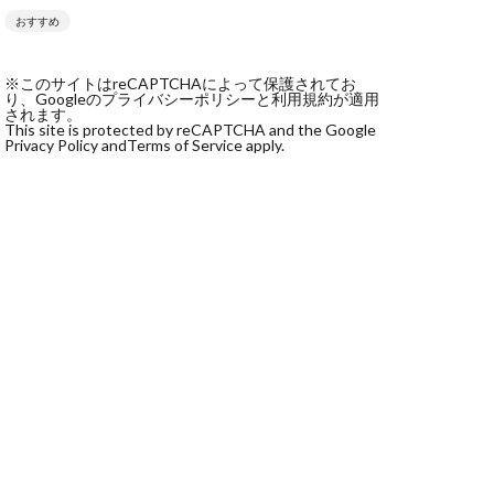
おすすめ
社monokoko
会社Be honest
※このサイトはreCAPTCHAによって保護されてお
株式会社e-plus
り、Googleのプライバシーポリシーと利用規約が適用
されます。
This site is protected by reCAPTCHA and the Google
Privacy Policy and
Terms of Service apply.
式会社GW
株式会社LAMP
健太
塩田沙代
宏
天本隼人
本桃太郎
スト
ン
輔
唐莉萍