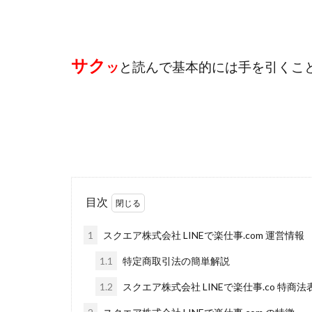
おまかせAI運用
カマAGEインベス
イルカ先生
サク
きよとらいふ
ッ
と読んで基本的には手を引くこ
クロスリテイリン
VICTOR(ビクター)
Winners Life
World Trader Co L
アイランドセブン(I-L
アップライフ
目次
アプリで確認する
MONEY QUEEN
1
スクエア株式会社 LINEで楽仕事.com 運営情報
BUTTER CASH
1.1
特定商取引法の簡単解説
chokoっと
C
1.2
スクエア株式会社 LINEで楽仕事.co 特商
Dan.Inoue(ダン 