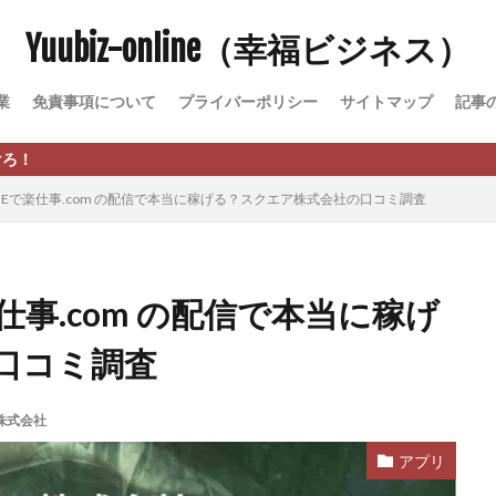
Yuubiz-online（幸福ビジネス）
松永千代
本田
杉本 裕介
村上翔吾
村岡 大樹
村麻巴
峻亮
松崎リオナ
松木慎也
松澤英二
本当にあったうまい話
業
免責事項について
プライバーポリシー
サイトマップ
記事
原久美子
栗田真一
株式会社 door
株式会社 e-FLAGS
株式会社 
株式会社 業
株式会社１(イチ)
株式会社8Bee
本橋へいすけ
日給5万円可能なながら感覚の副収入アプリ
投資
投資家 亜依
NEで楽仕事.com の配信で本当に稼げる？スクエア株式会社の口コミ調査
 money)
斉藤 敏雄
斎藤 敏雄
新井 孝弘
新井 悠馬
新
業投資)
星野拓馬
望月詩織
暮らしのノマド
最先端スマホワ
術
最短1分で3万円が稼げる即金副業アプリ
最短即日>>高収入
最速
仕事.com の配信で本当に稼げ
ジア
有限会社ユースフルインフォ
有限会社現代
有限会社自由人
口コミ調査
株式会社Asset Cube
戸田 亮太
株式会社PRICELESS
株式会社N
EL
株式会社NKcreative
株式会社note
株式会社OMT
株式会
株式会社
株式会社PACHA(パチャ)
株式会社PLUM
株式会社Precious.Light
SS
株式会社Logical Forex
株式会社PROGRESS
株式会社Regene
アプリ
株式会社reward
株式会社ROAD
株式会社SD TRUST
株式会社