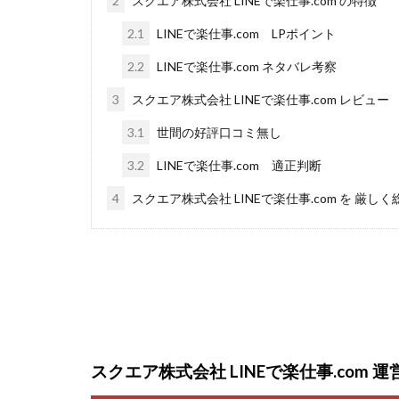
2
スクエア株式会社 LINEで楽仕事.com の特徴
Everyone(エブリ
FANFARE(ファン
2.1
LINEで楽仕事.com LPポイント
Finance Life
2.2
LINEで楽仕事.com ネタバレ考察
ADVANCE(アドバ
3
スクエア株式会社 LINEで楽仕事.com レビュー
000万～1億を誰
3.1
世間の好評口コミ無し
2024年最新LINE
Blue Triangle Limi
3.2
LINEで楽仕事.com 適正判断
AIサービス(XTOOL
4
スクエア株式会社 LINEで楽仕事.com を 厳しく
Back Up!!!!運営
MONEY LIFE運
LINE JOBNAVI(
LiNK
LINK(
MARKET(マーケッ
MAXIM(マクシム)
スクエア株式会社 LINEで楽仕事.com 
MIDAS(ミダス)