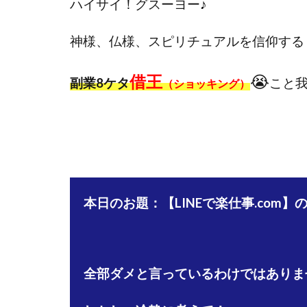
ハイサイ！グスーヨー
♪
國富竜也
在
山形直樹
山
神様、仏様、スピリチュアルを信仰する
嵯峨翔太郎
借王
😭
工藤総一郎
副業8ケタ
こと
（ショッキング）
志賀恭介
成
宮林 慶次
宮
小川 和人
小
小泉一浩
少
山口孝志
株
本日のお題：【LINEで楽仕事.com
空いた時間で高齢
米澤 蓮
紀田
荒木剛志
菅
藤堂 成一
藤
全部ダメと言っているわけではありま
田中 旭
田中
白川さやか