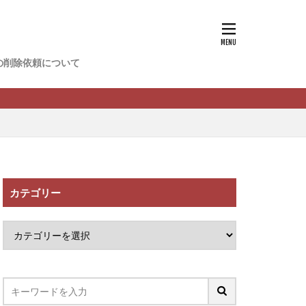
香
松尾健一郎
松野有希
の削除依頼について
FREDERIQS
木村大輔
攝津智洋
川卓也
ーク
PPCアフィリエイト
カテゴリー
望月 光
ATURAL NINE
社one
SELLTEC