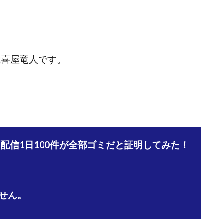
宅のんびリッチ
坂井彰吾
安藤 翔大
安達健太郎
我有洋哉
本拓弥(チョゴリ)
山本耕而
岡崎 健二
岡村貴弘
岡田芳弘
川原 充将
川口 真子
川端 健太
山崎友也
川端理恵
工藤
市川 翔平
市川彩子
布施春輝
平野千春
後藤健二
必勝プ
我喜屋竜人です。
田賢治
山崎隆
山岸祐介
宮光勇次
小川ゆうり
宮地乙十
田裕司
富岡 伸成
富樫美月
富永健
富田湧貴
寺澤英明
林 実
山口英樹
小林よしのり
小林尚美
小林正人
小林
額資金で激安不動産投資
尾崎圭司
山中祐希
山之内リアルエステー
式会社STAGE
株式会社STS
合同会社アース
自分の選んだ写真が収益
】の配信1日100件が全部ゴミだと証明してみた！
者でも稼げる
競馬でカンタン副業 運営事務局
竹井佑介
竹原芳美
 奈々未
紫垣英昭
織田慶
臼井穂乃果
秒速のFX スキャルマジ
原将悟
華山奈緒子
落合琢哉
葉月らな
藏野 雄哉
藤原飛
堂健一
秘密のテキスト
秋葉 卓也
藤田 陸
畑岡宏光
田
せん。
圭
田中康裕
田中武志
田中絵美
田島俊明
甲斐雅人
福林みずき
益井雅
相川奈津妃
相川浩介
相葉はるか
真