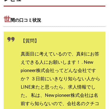
Lisa
Makoto Honda
LEMON(レモン)
manerak
Mari(武島麻里)
MARKET(マーケット)
世
MASA
Master Piece運営事務局
間の口コミ状況
Masters Bank(マスターズバンク)
MAXIM(マクシム)
METHOD30運営事務局
MGB COMPANY(エムジーピーカンパニー)
MIBC
【質問】
MIDAS(ミダス)
Life Lead運営事務局
Layla
真面目に考えているので、真剣にお答
FREELANCE運営事務局
GRAND SLAM(グランドスラム)
FRONTIER(フロンティア)
FX
FX GO tap
えできる人にお願いします！ . New
FX King's TRUST
FX/BO
FXミリオネアタワー
pioneer株式会社ってどんな会社です
FX鬼の手
GAFAシステム
GATE(ゲート)
か？ ３日前にいきなり知らない人から
GB株式会社
GOAL-B
GREAT JOY(グレートジョイ)
LINE来たと思ったら、求人情報でし
Kyouji Sayama
happy-style
Hisanori Teduka
た。 私は、New pioneer株式会社は名
HPR株式会社
HYBRID(ハイブリッド)
IHR
前すら知らないので、会社名のクチコ
ITS合同会社
JOURNEY（ジャーニー）