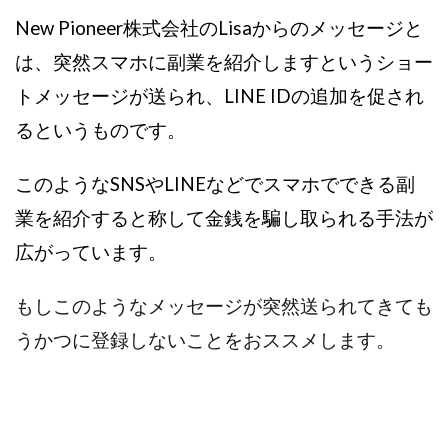
TEDASUKE
The Messiah(ザ・メシア)
New Pioneer株式会社のLisaからのメッセージと
THE SAVIOR(ザ・セイバー)
THE SHIP
は、突然スマホに副業を紹介しますというショー
THE TEAM(ザ チーム)
TIME BANK SYSTEM
TOP WINNER運営事務局
トメッセージが送られ、LINE IDの追加を促され
trialwork365(トライアルワーク365)
trillion
るというものです。
trillion運営事務局
Ubiquitous solution
このようなSNSやLINEなどでスマホでできる副
SIDE JOB REACH(サイドジョブリーチ)
Shinya
United Rich F＆B Limited
pm.T株式会社
業を紹介すると称して金銭を騙し取られる手法が
NEW PRODUCE(ニュープロデュース)
広がっています。
NEW SHIFT(ニューシフト)
NFT
Ng Man Hin
NOBU
NOVA
OliveX
omezu
もしこのようなメッセージが突然送られてきても
Owners(次世代型エンジェル投資)
Parrish
PUZZLE
うかつに登録しないことをおススメします。
SHIFT(シフト)
QUICK(クイック)
Re:Born(リボーン)
REGAIN(リゲイン)
REVERS(リバース)
RISE UP(ライズアップ)