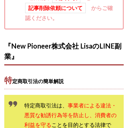
寺澤英明
将軍
小川 和人
小林 実
記事削除依頼について
からご確
山口英樹
小林よしのり
小林尚美
小林正人
認ください。
小林雄樹
小森みずき
小泉一浩
少額資金で激安不動産投資
尾崎圭司
山中祐希
山之内リアルエステート株式会社
山口孝志
『New Pioneer株式会社 LisaのLINE副
株式会社STAGE
株式会社STS
合同会社アース
業』
自分の選んだ写真が収益に!!
稲川博紀
空いた時間で高齢者でも稼げる
競馬でカンタン副業 運営事務局
竹井佑介
竹原芳美
特
定商取引法の簡単解説
竹田茉生
米澤 蓮
紀田 奈々未
紫垣英昭
織田慶
臼井穂乃果
秒速のFX スキャルマジック
舟引佑太
荒木剛志
菅原将悟
華山奈緒子
特定商取引法は、
事業者による違法・
落合琢哉
葉月らな
藏野 雄哉
藤原飛鳥
悪質な勧誘行為等を防止し、消費者の
藤咲優
藤堂 成一
藤堂健一
秘密のテキスト
利益を守る
ことを目的とする法律で
秋葉 卓也
藤田 陸
畑岡宏光
田中