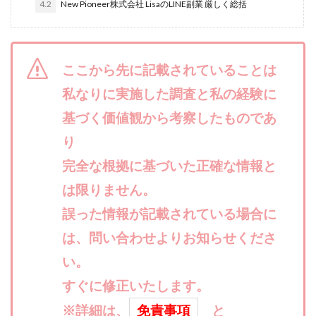
4.2
New Pioneer株式会社 LisaのLINE副業 厳しく総括
合同会社リバーシブル
坂元雄徳
合同会社リュウシン
合同会社リンク
合同会社リングペイ
吉岡勝利
吉本昌代
ここから先に記載されていることは
吉江 佑弥
和佐大輔
唐莉萍
國富竜也
私なりに実施した調査と私の経験に
在宅のんびリッチ
坂井彰吾
安藤 翔大
基づく価値観から考察したものであ
安達健太郎
我有洋哉
川崎 渉
山形直樹
山本拓弥(チョゴリ)
山本耕而
岡崎 健二
り
岡村貴弘
岡田芳弘
島田隆則
嵯峨翔太郎
完全な根拠に基づいた正確な情報と
川原 充将
川口 真子
川端 健太
山崎友也
は限りません。
川端理恵
工藤 総一郎
工藤総一郎
市川 翔平
誤った情報が記載されている場合に
市川彩子
布施春輝
平野千春
後藤健二
は、問い合わせよりお知らせくださ
必勝プロジェクト無双
志賀恭介
成田賢治
い。
山崎隆
山岸祐介
宮光勇次
小川ゆうり
すぐに修正いたします。
宮地乙十葉
宮本将
宮林 慶次
宮田裕司
富岡 伸成
※詳細は、
富樫美月
免責事項
富永健
と
富田湧貴