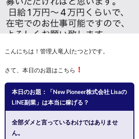
斉藤 敏雄
斎藤 敏雄
新井 孝弘
新井 悠馬
新川卓也
新選組(ガチンコ副業投資)
星野拓馬
望月詩織
暮らしのノマド
最先端スマホワーク
最新AI 5つの錬金術
最短1分で3万円が稼げる即金副業アプリ
最短即日>>高収入
最速PPCアフィリエイト
こんにちは！
管理人竜人(たつと)です。
有限会社エステージア
有限会社ユースフルインフォ
！
有限会社現代
有限会社自由人
望月 光
さて、
本日のお題はこちら
株式会社8EIGHT8
株式会社Asset Cube
戸田 亮太
株式会社PRICELESS
株式会社NATURAL NINE
本日のお題：「New Pioneer株式会社 Lisaの
株式会社NEXT LEVEL
株式会社NKcreative
LINE副業」は本当に稼げる？
株式会社note
株式会社OMT
株式会社one
株式会社ORIT
株式会社PACHA(パチャ)
全部ダメと言っているわけではありませ
株式会社PLUM
株式会社Precious.Light
ん。
株式会社PRINCELESS
株式会社Logical Forex