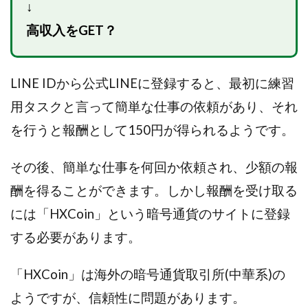
VICTOR(ビクター)
アークAI
VIP LIVE STERAM
↓
WILLIAM CULANDOG JOROLAN
高収入をGET？
Winners Life(ウィナーズライフ)
WINNING ACADEMY(ウイニングアカデミー)
LINE IDから公式LINEに登録すると、最初に練習
Workings(ワーキング)
World Trader Co Ltd
用タスクと言って簡単な仕事の依頼があり、それ
Write UP
Yamashita Takuma
YSK
ZEXS運営事務局
アイランドセブン(I-LAND 7)
を行うと報酬として150円が得られるようです。
いいね!するだけ
アクシス合同会社
その後、簡単な仕事を何回か依頼され、少額の報
アダルトアフィリエイトクラブ(AAC)
アップライフ
酬を得ることができます。しかし報酬を受け取る
アドネス株式会社
アフェリエイトは稼げない
アブダビ先生
アプリ
アプリで確認するだけ
には「HXCoin」という暗号通貨のサイトに登録
アプリ生活
アモン
アラン・ソリマチ
する必要があります。
New Pioneer
MONEY QUEEN(マネークイーン)
コア(CORE)
Delta運営サポート事務局
「HXCoin」は海外の暗号通貨取引所(中華系)の
BUTTER CASH(バターキャッシュ)
BUZプロジェクト
ようですが、信頼性に問題があります。