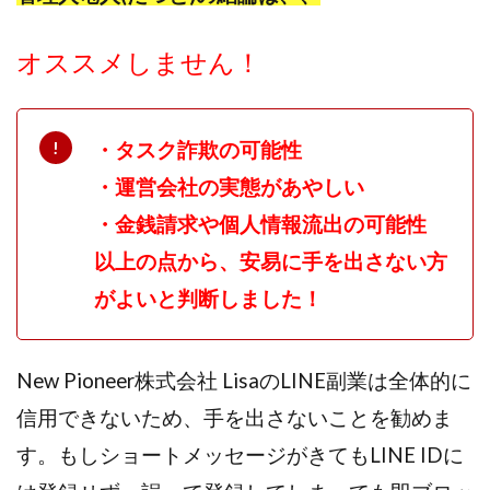
ライフデザイン出版合同会社
らくらくできるスマホ副業
オススメしません！
リッチ ギャザリング
リッチ ルーラー
リライアンス(Reliance)
ロミオ・ロドリゲス・ジュニア
ワークスフランチャイジーオフィス
・タスク詐欺の可能性
ワークホップ(Work Hop)
ワールドリユースシステム
・運営会社の実態があやしい
マネーの湖
マックス岩井
なし
・金銭請求や個人情報流出の可能性
フェールNaviシステム
ニューイヤーパラダイス
ネオナビ
ネオナビ 我有洋哉
以上の点から、安易に手を出さない方
ネオライフPROJECT(プロジェクト)
がよいと判断しました！
ネットサーフィンをお金に換える
ネットスター
ハイブリッド・トレード・アカデミア
New Pioneer株式会社 LisaのLINE副業は全体的に
はじめての資産運用
ハピネスサロン
信用できないため、手を出さないことを勧めま
はるかコーチング
フィアナ
フォトチェッカー
マスターピース(MASTER PIECE)
フォトレ
す。もしショートメッセージがきてもLINE IDに
フォリオJP(Folio)
ふくぎょうパラダイス