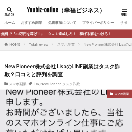
カテゴリー
Yuubiz-online（幸福ビジネス）
ホーム
おすすめ副業
免責事項について
プライバーポリシー
サイト
タグ
０→１達成しろ！ 稼げる癖をつけろ！
[公式]マネツク
松永千代
本田
杉本 裕介
HOME
Total review
スマホ副業
New Pioneer株式会社 L
村上翔吾
村岡 大樹
村麻巴香
松尾健一郎
松尾豊
松岡峻亮
松崎リオナ
松木慎也
松澤英二
本当にあったうまい話
松野有希
New Pioneer株式会社 LisaのLINE副業はタスク詐
欺？口コミと評判を調査
柏木直人
栗原久美子
栗田真一
株式会社 door
株式会社 e-FLAGS
株式会社 FREDERIQS
スマホ副業
Lisa
,
New Pioneer
,
タスク詐欺
株式会社 安藤企画
株式会社 業
株式会社１(イチ)
スマホ副業
株式会社8Bee
本橋へいすけ
木村大輔
株式会社Appacle
日給5万円可能なながら感覚の副収入アプリ
投資
投資家 亜依
攝津智洋
放置ISマネー(放置 is money)