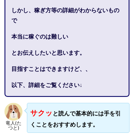
株式会社PROGRESS
株式会社Regene
しかし、稼ぎ方等の詳細がわからないもの
株式会社Research
株式会社reward
株式会社ROAD
で
株式会社SD TRUST
株式会社SELLTEC
株式会社Seven stud
株式会社SixSence
本当に稼ぐのは難しい
株式会社Smart Life
株式会社soleil
株式会社monokoko
株式会社Link Partners
とお伝えしたいと思います。
株式会社Axio
株式会社FlowRace
株式会社BANKER6
株式会社Be honest
目指すことはできますけど、、
株式会社Bell tree
株式会社BLOOM
株式会社BLUE
以下、詳細をご覧ください↓
株式会社Continue Marketing LAB
株式会社e-plus
株式会社FC
株式会社FEEL
株式会社first
株式会社FrontShine
株式会社Link
サクッ
株式会社GENERALHAWK
株式会社gleam
と読んで基本的には手を引
株式会社GOLAZO
株式会社greed
株式会社GW
竜人(た
くことをおすすめします。
つと)
株式会社H・S
株式会社H.S
株式会社ICC