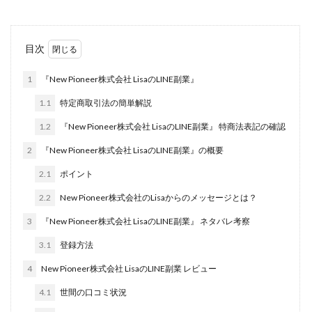
株式会社jカンパニー
株式会社K&H
株式会社LAMP
手塚 久典
戸井田拓也
株式会社Stella
目次
大川康治
坪井 健
堤 舞尋
塚原健太
塩田沙代
夏目歩美
多田明弘
大原 哲男
1
『New Pioneer株式会社 LisaのLINE副業』
大原哲男
大島眞理子
大島領介
大川智宏
1.1
特定商取引法の簡単解説
坂本よしたか
大森淳弘
大田賢二
大西良幸
1.2
『New Pioneer株式会社 LisaのLINE副業』 特商法表記の確認
天内 碧海
天才トレーダーヤス
天本隼人
2
『New Pioneer株式会社 LisaのLINE副業』の概要
天照(アマテラス)プロジェクト
天野 照章
奥野雄二
2.1
ポイント
宇佐美恵那
安藤 仁
坂本桃太郎
坂口健
2.2
New Pioneer株式会社のLisaからのメッセージとは？
安達健太朗
合同会社ミドル
合同会社アドバンス
合同会社ウェルファースト
合同会社クラウドジャパン
3
『New Pioneer株式会社 LisaのLINE副業』 ネタバレ考察
合同会社サウザントレフト
3.1
登録方法
合同会社サバイバルグランピング
合同会社シームレス
4
New Pioneer株式会社 LisaのLINE副業 レビュー
合同会社センス
合同会社チルダワーク
4.1
世間の口コミ状況
合同会社ナチュ
合同会社ネクストイノベーション