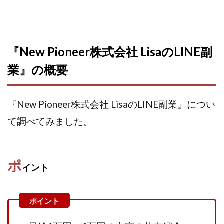
株式会社パワープロモート
株式会社ファナウス
株式会社フィールド
株式会社プラスビジョン
株式会社ブリッジ
株式会社プルミエールエージェント
『New Pioneer株式会社 LisaのLINE副
株式会社ライズ
株式会社キャッツ
業』の概要
株式会社お友達企画
株式会社ラブアンドピース
株式会社アイリス
株式会社TRIBE
株式会社Ubiquitous Solution
株式会社Uスクウェア
『New Pioneer株式会社 LisaのLINE副業』につい
株式会社Works Agency
株式会社WorksAgency
て調べてみました。
株式会社X-style
株式会社YASAKA
株式会社アート
株式会社アイコン
株式会社アイラボ
ポ
株式会社アオヤマ
株式会社オリジナル
イント
株式会社アクト
株式会社アシスト
株式会社アシスト・クローバー
株式会社アスク
株式会社アドバンス
株式会社イージー
株式会社インター
株式会社インラージ