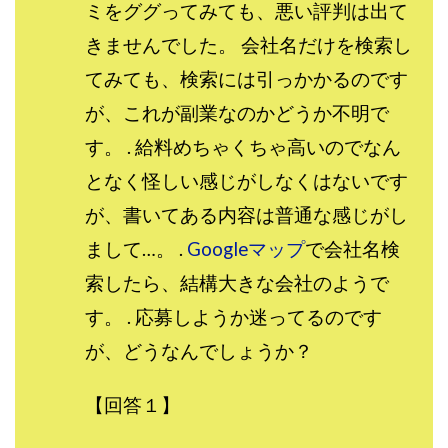
ミをググってみても、悪い評判は出て
JUPITER運営事務局
Katsutoshi Kumakura
KOJI
きませんでした。 会社名だけを検索し
KOUTAROU TOMITA
ゴールドラッシュEX
コンサル
合同会社V.S.L
今村雅士
五十嵐
てみても、検索には引っかかるのです
五十嵐レオン
五十嵐瑛太
五十嵐真也
が、これが副業なのかどうか不明で
井上瑞希
井上裕貴
井口晃
今 努
す。 . 給料めちゃくちゃ高いのでなん
今、話題!簡単・最新お仕事サービス!
となく怪しい感じがしなくはないです
今すぐ始める副業革命
今瀬 健二
久野愛実
が、書いてある内容は普通な感じがし
今瀬健二
仮想通貨
仮想通貨Vtuberハク
まして…。 .
Googleマップ
で会社名検
伊東みさき
伊東弘人
伊藤 弘人
索したら、結構大きな会社のようで
会社名 合同会社paradiz
佐竹 良平
佐藤俊幸
佐藤健
佐藤彰洋
二宮瑛士
久保夕貴
す。 . 応募しようか迷ってるのです
佐藤竜
中山 浩昴
三上功太
三上夏治
が、どうなんでしょうか？
三宅常雄
三浦健一
上原真琴
上山 大利
【回答１】
下田隆
世界一カンタンなFXの稼ぎ方
中原 徹
中尾龍
中悠太
丸山 徹
中本英
中村 邦明