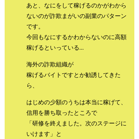
あと、なにをして稼げるのかがわから
センタービレッジ合同会社
ソウルメイト(SOUL MATE)
ないのが詐欺まがいの副業のパターン
ソフト株式会社
タスク詐欺
スマホふくぎょうのおしごと！
チャプロ
です。
ちょこスマ
ちょこっと
ちょこプラ(choco+)
今回もなにするかわからないのに高額
ちょな(蝶名林達也)
どこでもビジネス
トライアル
稼げるといっている…
トラスト株式会社
ドリームクラフターズ
ドリームテック合同会社
ドリームワーク
海外の詐欺組織が
スマホを使って稼ぐ方法
スマホひとつでらくらく副業
稼げるバイトですとか勧誘してきた
トレンド
スマートジョブnet
ら、
サクッとお仕事サービス
サクッと毎日5万円
サポーターズファミリー(supporter's family)
はじめの少額のうちは本当に稼げて、
サルでも出来る!最新のお金の稼ぎ方
信用を勝ち取ったところで
ジーニアスブラックボックス
「研修を終えました。次のステージに
スーパースマイル(SUPER SMILE)
いけます」と
スキマ時間で稼ぐ Job Lob
スキマ時間の有効活用