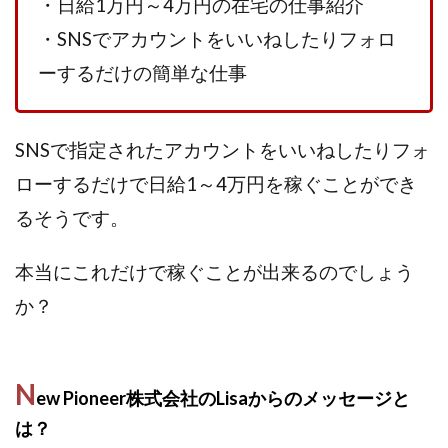
・日給1万円～4万円の在宅の仕事紹介
株式会社エキスパート
株式会社オーシャン・ファーム
・SNSでアカウントをいいねしたりフォロ
株式会社オタケン
株式会社ラット
ーするだけの簡単な仕事
株式会社リテラシー
特別副業助成金 夢実現キャンペーン
清原達郎
沖中純一
河村一志
河野真美
SNSで指定されたアカウントをいいねしたりフォ
波乗りジョニー
波乗り波動論
浅野夕美
浜田雄介
海外運営
深原祥太
ローするだけで日給1～4万円を稼ぐことができ
清原資産管理グループ
清水 貴裕
江面邦彦
るそうです。
清水圭一郎
渡辺佳織
湯浅 和弘
滝沢 風香
滝沢賢治
濵田雄介
本当にこれだけで稼ぐことが出来るのでしょう
無料!カンタン!はやっ!誰でも週給35万円GET!!
か？
熊倉 駿介
片山恵美子
物販/せどり/転売
物販ONE(miraise)
池本 慎一
江上 一機
N
株式会社リンクス
椿梨沙
株式会社ワーク
ew Pioneer株式会社のLisaからのメッセージと
株式会社ワイズ
株式会社ワンダーリアリティ
は？
株式会社仕
株式会社和
株式会社心渡