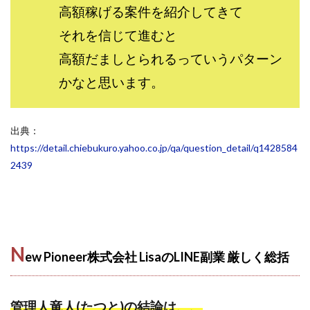
高額稼げる案件を紹介してきて
スクエア株式会社
スター・プラチナ
スマート副業
それを信じて進むと
スマホのビジネス
スマート資産形成(LDF)
スマキャン(SMACAN)
スマナビ.com
高額だましとられるっていうパターン
スマホ1台でどこでも副収入
スマホアベンジャー
かなと思います。
スマホタップだけで
スマホでらくらく副収入アプリ
スマホで副収入の決定版
スマホで始める在宅生活
出典：
スマホで稼げる?【裏ワザ副業】
スマホのおしごと
https://detail.chiebukuro.yahoo.co.jp/qa/question_detail/q1428584
トレーダーKaibe
ナイトグループ 岡崎
2439
わずか1日で5万円以上稼ぐ利用者が続出
ゆきや
マネパン KOJI
マネロブ
みきお校長
ミユ
ミラクル(MIRACLE)
ミリオネア5
ミリオネアチャレンジ
ミリオンラボ(million labo)
N
ew Pioneer株式会社 LisaのLINE副業 厳しく
総括
ミリチャレ
みんなのハッピーワーク
ゆるリッチ
マネーキューピット
ライフアップ(LIFE UP)
管理人竜人(たつと)の結論は、、
ライブアドバイザーカレッジ