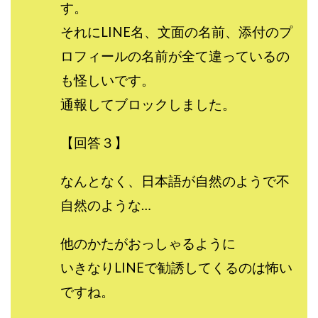
す。
全自動AIシステム(Trading System)
それにLINE名、文面の名前、添付のプ
全自動インサイダーROBOT
内藤 洋子
内藤隆児
ロフィールの名前が全て違っているの
円城寺
写真や動画にいいねするだけ!
写真を送信して報酬GET
写真を選んで安定した収益を！
も怪しいです。
副業専門オープンチャット
冨永愛理
出口洋平
通報してブロックしました。
初心者
前田 義明
前田愛
副業
副業コンシェルジュ鈴木
副業ネットワーク
【回答３】
副業の教室事務局
副業ポスト
なんとなく、日本語が自然のようで不
副業ポスト運営事務局
七里信一
自然のような…
一般社団法人こころインターナショナル
ザ・プレジデント(THE PRESIDENT)
他のかたがおっしゃるように
タートルビジネススクール
いきなりLINEで勧誘してくるのは怖い
スマホ内の画像を送信してカンタン副収入
スマホ副業
スマホ副業ナビ
スマホ副業ナビ(ふくぎょーまいすたー)
ですね。
スマリッチ(smarich)
センサーズ
センター(center)