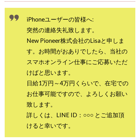
株式会社蝶名林
株式会社評判
桐生秀臣
桜木
森 達郎
iPhoneユーザーの皆様へ:
楠山高広
永森 航汰
楽々収入アップ
楽天ルーム
榎 恭宏
横村 辰徳
突然の連絡失礼致します。
正規のお仕事で年収5
武井 康哲
武田勇吾
New Pioneer株式会社のLisaと申しま
武田章司
毎日安定して稼ぐ！スマホだけですべて完結
す。お時間がおありでしたら、当社の
毎月簡単収入アップ
水野賢一
スマホオンライン仕事にご応募いただ
合同会社アップステージ
合同会社VSL
けばと思います。
【公式】コロコロ・ナタデココ
TADAO YOSHIHARA
日給1万円～4万円くらいで、在宅での
SIGN(サイン)
SIGNAL(シグナル)
SKETCH(スケッチ)
お仕事可能ですので、よろしくお願い
SLOW(スロウ)
Smash Works
SONIC(ソニック)
SPARKLE!!(スパークル)
STAR .Company.
致します。
STAR.system(スターシステム)
SUPERリベンジャーズ
詳しくは、LINE ID：○○○ とご追加頂
Technical service Co.
けると幸いです。
SHYEN GRACE LAURENT INTERNET SERVICES INC