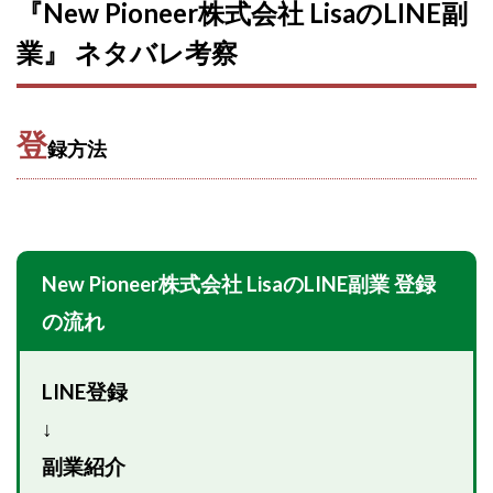
Robert.harry.Ōhno
ROKUYON(ロクヨン)
『New Pioneer株式会社 LisaのLINE副
Rupex Limited
SCM運営事務局
SEVENシステム
業』 ネタバレ考察
SHARE
UBI合同協会サポート
V-System
NEW LIFE!(ニューライフ)
ギガマート株式会社
登
オプトインアフィリエイト
オプトインアフェリエイト
録方法
おまかせAI運用
おむられいか
ガーディアン・トリニティ
カール鈴木
かずくん
カマAGEインベストメンバーズ
かんたんスマホ副業
かんたん副業
キャッチtheディルハム
イルカ先生
New Pioneer株式会社 LisaのLINE副業 登録
キャリア(CARRIER)
キャリプロ(キャリアプログラム)
の流れ
キャリプロ運営事務局
きよとらいふ
グッドナビJOB
クニトミ
LINE登録
グランドマスターピースFX
グローバルプロジェクト
↓
クロスリテイリング
クロスリテイリング株式会社
副業紹介
コーチング
エンジェル
イマドキの副業