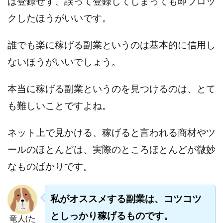
は登録せず、誤って登録してしまっても即ブロッ
プラチナメソッド2024
ブラックサタン(Black Satan)
クしたほうがいいです。
フラットワーク
フリー株式会社
フルーツ(スマホをタップするだけ!?)
ホーム合同会社
誰でも楽に稼げる副業というのは基本的に信用し
ほったらかしFX運営事務局
マイリスト(My List)
ないほうがいいでしょう。
김 가싸
本当に稼げる副業というのを見つけるのは、とて
検索
も難しいことですよね。
ネット上で見かける、稼げると言われる商材やツ
ールのほとんどは、実際のところほとんどが微妙
なものばかりです。
私がオススメする副業は、コツコツ
としっかり稼げるものです。
竜人(た