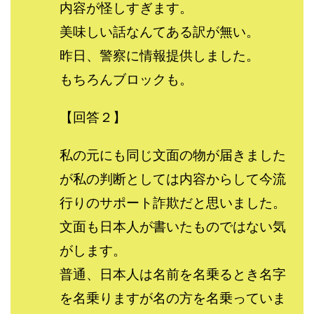
内容が怪しすぎます。
中村健吾
中村友也
中村洸一
中村陽
美味しい話なんてある訳が無い。
中田光治
中谷司
中野
中野 友貴
中野愛望
佐藤由規
佐藤隆司
昨日、警察に情報提供しました。
一般財団法人日本投資家育成機構
合同会社Artemis
もちろんブロックも。
加藤陸
加藤隆伸
動画を見てGET
【回答２】
動画を見て報酬GET(ゲット)
北野毅
千葉雄介
即金アプリを無料ダウンロードして毎日30
友成 優吾
私の元にも同じ文面の物が届きました
古賀稜
合同会社 RoyalBond
合同会社AZone
が私の判断としては内容からして今流
加藤浩司
合同会社blue
合同会社CMP
合同会社Fans
合同会社first
合同会社Like Factory
行りのサポート詐欺だと思いました。
合同会社NT
合同会社REEF
合同会社Renaissance
文面も日本人が書いたものではない気
合同会社Smile
合同会社ST
合同会社start moving
がします。
加藤浩次
加藤敏行
倉由美希
普通、日本人は名前を名乗るとき名字
写真を選んで収益GET
億のゲームチェンジ
を名乗りますが名の方を名乗っていま
億の継承
億り人プロジェクト
儲けの達人FX