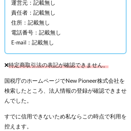
運営元：記載無し
西澤英樹
西田哲朗
話題の最新副業
赤澤天道
責任者：記載無し
近藤かおり
近藤智弘
遠藤 友里子
酒井
住所：記載無し
金の虎(マネーの虎)
長澤 祐介
金勝(キムマサル)
電話番号：記載無し
金子弘給
金子正人
金山莉緒
金本浩
E-mail：記載無し
鈴木 孝二
鈴木 翔
鈴木優次郎
鈴木克佳
鈴木翔
鈴村有基
生成AIの学校「飛翔」
犬神空
株式会社TOKYO STYLE
株式会社ドライブ
❌
特定商取引法の表記が確認できません。
株式会社グロース
株式会社ゲート
株式会社ゴールドレバテック
株式会社サンアイ
国税庁のホームページでNew Pioneer株式会社を
株式会社ジョイン
株式会社スパイラル
検索したところ、法人情報の登録が確認できませ
株式会社スマイル
株式会社セカンド
んでした。
株式会社タイプ
株式会社チャプター2
株式会社ナチュラルナイン
株式会社カーロット
すでに信用できないため私ならこの時点で利用を
株式会社ナレッジ
株式会社ニュース
控えます。
株式会社ネクスト
株式会社ネクト