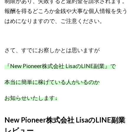
制限があり、失敗すると違約金を請求されます。
100億円ドリームウィーク2025
報酬を得るどころか金銭や大事な個人情報を失う
10万円GET!!～動画を見て～
はめになりますので、ご注意ください。
2024年最新LINE副業「LIFE」
3問副業 アンケートモニター
Advance Edge
AI YouTuberビジネス講座
Blue Triangle Limited
AI（人工知能）
AI∞所得
さて、すでにお察しかとは思いますが
AIアプリで稼ぐ/このアプリがすごい
AIサービス(XTOOL)
AI時代の情報発信講座
AI運用サポート
『New Pioneer株式会社 LisaのLINE副業』で
AmazingTick
Amazon
Back Up!!!!運営事務局
本当に簡単に稼げている人がいるのか
Baron
BETTER CHOICE LIMITED
FIRE
FREEDOM(フリーダム)
MONEY LIFE運営事務局
お知らせいたします
↓
Ltd.
LIFE Style(ライフスタイル)
LifeCreate合同会社
LINE
LINE JOBNAVI(ジョブナビ)
LINEアンケートに答えて!?
LINEでスタンプ送るだけ
New Pioneer株式会社 LisaのLINE副業
LINEで簡単アンケート
LiNK
LINK(リンク)
レビュー