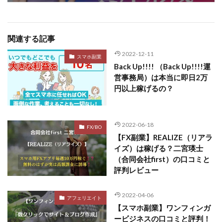
関連する記事
2022-12-11
スマホ副業
Back Up!!!! （Back Up!!!!運
営事務局）は本当に即日2万
円以上稼げるの？
2022-06-18
FX/BO
【FX副業】REALIZE（リアラ
イズ）は稼げる？二宮瑛士
（合同会社first）の口コミと
評判レビュー
2022-04-06
アフェリエイト
【スマホ副業】ワンフィンガ
ービジネスの口コミと評判！