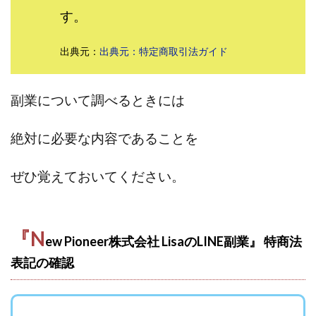
す。
田中 拓哉
田中 旭
田中圭
田中康裕
田中武志
田中絵美
田島俊明
甲斐雅人
出典元：
出典元：特定商取引法ガイド
町田 信義
白川さやか
福林みずき
益井雅
相川奈津妃
相川浩介
相葉はるか
真中 翔
副業について調べるときには
石井泰裕
石塚 憲史
石山 昌志
石川聡彦
確定申告
神威(KAMUI)
藤沢琴音
西勇輝
絶対に必要な内容であることを
王 義虎
高橋 秀明
革命毎日3万円!
須藤一寿
風間けいご
馬場和義
駒形 哲治
高坂 隆
ぜひ覚えておいてください。
高柳 卓馬
高柳大輔
高橋 伸行
高橋 守美
高橋優作
長谷川博
高橋優里
高橋悟
高橋拓真
高橋良彰
高橋菜々美
髙野丈
『N
ew Pioneer株式会社 LisaのLINE副業』 特商法
鬼塚尚仁
表記の確認
魅惑のFXスキャルシステム「即金1億円ボタン」
黒澤真
黒田勉
齊藤大地
阿部 亮平
長谷川マコト
西崎 薫
金 佳史
西村和之
西森康二