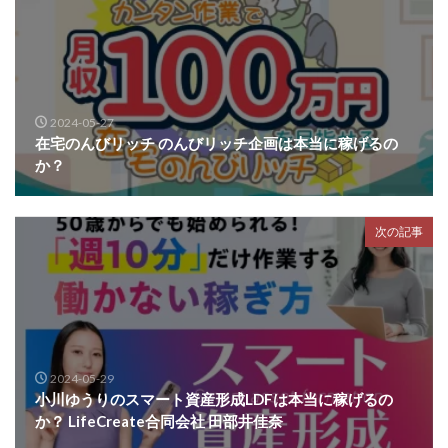
2024-05-27
在宅のんびリッチ のんびリッチ企画は本当に稼げるの
か？
次の記事
2024-05-29
小川ゆうりのスマート資産形成LDFは本当に稼げるの
か？ LifeCreate合同会社 田部井佳奈