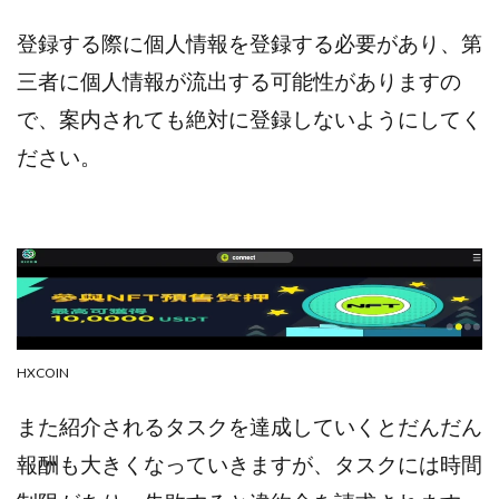
CASHｘCAPTURE運営事務局
ChatGPTセミナー
登録する際に個人情報を登録する必要があり、第
chokoっと
CIEL(シエル)
CM再生で100万円!
CONNECT(コネクト)
dagen
三者に個人情報が流出する可能性がありますの
Dan.Inoue(ダン イノウエ)
Diary(ダイアリー)
で、案内されても絶対に登録しないようにしてく
BREAKER(ブレイカー)
DTH Co.
EA/Tool
ださい。
EVER
Everyone(エブリワン)
EXIT MONEY(イグジットマネー)
expand 副業紹介事務局
FANFARE(ファンファーレ)
fargo(ファーゴ)
FCシステム
feppiness株式会社
Finance Life(ファイナンスライフ)
BTC FIRE(ビットファイヤ)
BPOINT
folio Co. Ltd.
HXCOIN
ADVANCE(アドバンス)
【公式】ストック(在宅10Minutes)
また紹介されるタスクを達成していくとだんだん
【公式】パンド・ラミ
@kiyo
報酬も大きくなっていきますが、タスクには時間
000万～1億を誰でも目指せる!
000円をGET