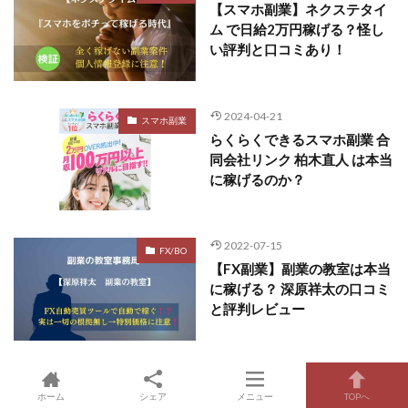
【スマホ副業】ネクステタイ
ム で日給2万円稼げる？怪し
い評判と口コミあり！
2024-04-21
スマホ副業
らくらくできるスマホ副業 合
同会社リンク 柏木直人 は本当
に稼げるのか？
2022-07-15
FX/BO
【FX副業】副業の教室は本当
に稼げる？ 深原祥太の口コミ
と評判レビュー
カテゴリー
ホーム
シェア
メニュー
TOPへ