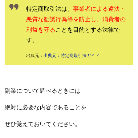
西澤英樹
西田哲朗
話題の最新副業
赤澤天道
特定商取引法は、
事業者による違法・
近藤かおり
近藤智弘
遠藤 友里子
酒井
悪質な勧誘行為等を防止し、消費者の
金の虎(マネーの虎)
長澤 祐介
金勝(キムマサル)
利益を守る
ことを目的とする法律で
金子弘給
金子正人
金山莉緒
金本浩
す。
鈴木 孝二
鈴木 翔
鈴木優次郎
鈴木克佳
鈴木翔
鈴村有基
生成AIの学校「飛翔」
出典元：
出典元：特定商取引法ガイド
犬神空
株式会社TOKYO STYLE
株式会社ドライブ
株式会社グロース
株式会社ゲート
株式会社ゴールドレバテック
株式会社サンアイ
副業について調べるときには
株式会社ジョイン
株式会社スパイラル
株式会社スマイル
株式会社セカンド
絶対に必要な内容であることを
株式会社タイプ
株式会社チャプター2
株式会社ナチュラルナイン
株式会社カーロット
ぜひ覚えておいてください。
株式会社ナレッジ
株式会社ニュース
株式会社ネクスト
株式会社ネクト