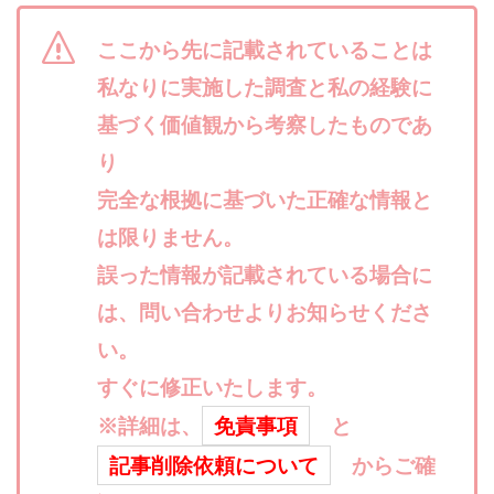
寺澤英明
将軍
小川 和人
小林 実
ここから先に記載されていることは
山口英樹
小林よしのり
小林尚美
小林正人
私なりに実施した調査と私の経験に
小林雄樹
小森みずき
小泉一浩
少額資金で激安不動産投資
尾崎圭司
山中祐希
基づく価値観から考察したものであ
山之内リアルエステート株式会社
山口孝志
り
株式会社STAGE
株式会社STS
合同会社アース
完全な根拠に基づいた正確な情報と
自分の選んだ写真が収益に!!
稲川博紀
は限りません。
空いた時間で高齢者でも稼げる
誤った情報が記載されている場合に
競馬でカンタン副業 運営事務局
竹井佑介
竹原芳美
は、問い合わせよりお知らせくださ
竹田茉生
米澤 蓮
紀田 奈々未
紫垣英昭
い。
織田慶
臼井穂乃果
秒速のFX スキャルマジック
すぐに修正いたします。
舟引佑太
荒木剛志
菅原将悟
華山奈緒子
落合琢哉
葉月らな
藏野 雄哉
藤原飛鳥
※詳細は、
免責事項
と
藤咲優
藤堂 成一
藤堂健一
秘密のテキスト
記事削除依頼について
からご確
秋葉 卓也
藤田 陸
畑岡宏光
田中