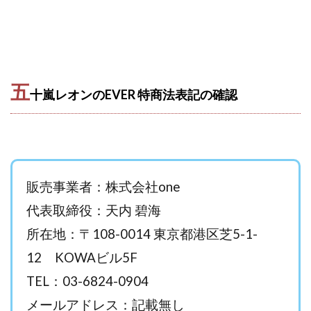
株式会社パワープロモート
株式会社ファナウス
株式会社フィールド
株式会社プラスビジョン
株式会社ブリッジ
株式会社プルミエールエージェント
株式会社ライズ
株式会社キャッツ
五
十嵐レオンのEVER 特商法表記の確認
株式会社お友達企画
株式会社ラブアンドピース
株式会社アイリス
株式会社TRIBE
株式会社Ubiquitous Solution
株式会社Uスクウェア
株式会社Works Agency
株式会社WorksAgency
株式会社X-style
株式会社YASAKA
株式会社アート
販売事業者：株式会社one
株式会社アイコン
株式会社アイラボ
代表取締役：天内 碧海
株式会社アオヤマ
株式会社オリジナル
所在地：〒108-0014 東京都港区芝5-1-
株式会社アクト
株式会社アシスト
12 KOWAビル5F
株式会社アシスト・クローバー
株式会社アスク
TEL：03-6824-0904
株式会社アドバンス
株式会社イージー
メールアドレス：記載無し
株式会社インター
株式会社インラージ