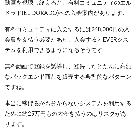
動画を視聴し終えると、有料コミュニティのエル
ライフデザイン出版合同会社
らくらくできるスマホ副業
ドラド(EL DORADO)への入会案内があります。
リッチ ギャザリング
リッチ ルーラー
リライアンス(Reliance)
ロミオ・ロドリゲス・ジュニア
有料コミュニティに入会するには248,000円の入
ワークスフランチャイジーオフィス
会費を支払う必要があり、入会するとEVERシス
ワークホップ(Work Hop)
ワールドリユースシステム
テムを利用できるようになるそうです
マネーの湖
マックス岩井
なし
フェールNaviシステム
ニューイヤーパラダイス
無料動画で登録を誘導し、登録したとたんに高額
ネオナビ
ネオナビ 我有洋哉
なバックエンド商品を販売する典型的なパターン
ネオライフPROJECT(プロジェクト)
ですね。
ネットサーフィンをお金に換える
ネットスター
ハイブリッド・トレード・アカデミア
本当に稼げるかも分からないシステムを利用する
はじめての資産運用
ハピネスサロン
ために約25万円もの大金を払うのはリスクがあ
はるかコーチング
フィアナ
フォトチェッカー
ります。
マスターピース(MASTER PIECE)
フォトレ
フォリオJP(Folio)
ふくぎょうパラダイス