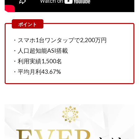
Lisa
Makoto Honda
LEMON(レモン)
manerak
Mari(武島麻里)
MARKET(マーケット)
MASA
Master Piece運営事務局
Masters Bank(マスターズバンク)
MAXIM(マクシム)
・スマホ1台ワンタップで2,200万円
METHOD30運営事務局
・人口超知能ASI搭載
MGB COMPANY(エムジーピーカンパニー)
MIBC
MIDAS(ミダス)
Life Lead運営事務局
Layla
・利用実績1,500名
FREELANCE運営事務局
GRAND SLAM(グランドスラム)
・平均月利43.67%
FRONTIER(フロンティア)
FX
FX GO tap
FX King's TRUST
FX/BO
FXミリオネアタワー
FX鬼の手
GAFAシステム
GATE(ゲート)
GB株式会社
GOAL-B
GREAT JOY(グレートジョイ)
Kyouji Sayama
happy-style
Hisanori Teduka
HPR株式会社
HYBRID(ハイブリッド)
IHR
ITS合同会社
JOURNEY（ジャーニー）