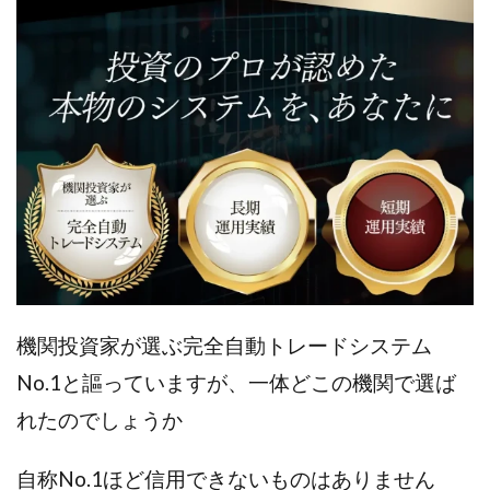
全自動AIシステム(Trading System)
全自動インサイダーROBOT
内藤 洋子
内藤隆児
円城寺
写真や動画にいいねするだけ!
写真を送信して報酬GET
写真を選んで安定した収益を！
副業専門オープンチャット
冨永愛理
出口洋平
初心者
前田 義明
前田愛
副業
副業コンシェルジュ鈴木
副業ネットワーク
副業の教室事務局
副業ポスト
副業ポスト運営事務局
七里信一
一般社団法人こころインターナショナル
機関投資家が選ぶ完全自動トレードシステム
ザ・プレジデント(THE PRESIDENT)
No.1と謳っていますが、一体どこの機関で選ば
タートルビジネススクール
スマホ内の画像を送信してカンタン副収入
スマホ副業
れたのでしょうか
スマホ副業ナビ
スマホ副業ナビ(ふくぎょーまいすたー)
自称No.1ほど信用できないものはありません
スマリッチ(smarich)
センサーズ
センター(center)