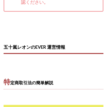
認ください。
田中 拓哉
田中 旭
田中圭
田中康裕
田中武志
田中絵美
田島俊明
甲斐雅人
町田 信義
白川さやか
福林みずき
益井雅
相川奈津妃
相川浩介
相葉はるか
真中 翔
石井泰裕
石塚 憲史
石山 昌志
石川聡彦
確定申告
神威(KAMUI)
藤沢琴音
西勇輝
五十嵐レオンのEVER 運営情報
王 義虎
高橋 秀明
革命毎日3万円!
須藤一寿
風間けいご
馬場和義
駒形 哲治
高坂 隆
高柳 卓馬
高柳大輔
高橋 伸行
高橋 守美
高橋優作
長谷川博
高橋優里
高橋悟
高橋拓真
高橋良彰
高橋菜々美
髙野丈
特
定商取引法の簡単解説
鬼塚尚仁
魅惑のFXスキャルシステム「即金1億円ボタン」
黒澤真
黒田勉
齊藤大地
阿部 亮平
長谷川マコト
西崎 薫
金 佳史
西村和之
西森康二