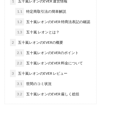
1
五十嵐レオンのEVER 運営情報
合同会社リバーシブル
坂元雄徳
1.1
特定商取引法の簡単解説
合同会社リュウシン
合同会社リンク
1.2
五十嵐レオンのEVER 特商法表記の確認
合同会社リングペイ
吉岡勝利
吉本昌代
1.3
五十嵐 レオンとは？
吉江 佑弥
和佐大輔
唐莉萍
國富竜也
在宅のんびリッチ
坂井彰吾
安藤 翔大
2
五十嵐レオンのEVERの概要
安達健太郎
我有洋哉
川崎 渉
山形直樹
2.1
五十嵐レオンのEVERのポイント
山本拓弥(チョゴリ)
山本耕而
岡崎 健二
2.2
五十嵐レオンのEVER 料金について
岡村貴弘
岡田芳弘
島田隆則
嵯峨翔太郎
3
五十嵐レオンのEVER レビュー
川原 充将
川口 真子
川端 健太
山崎友也
3.1
世間のコミ状況
川端理恵
工藤 総一郎
工藤総一郎
市川 翔平
3.2
五十嵐レオンのEVER 厳しく総括
市川彩子
布施春輝
平野千春
後藤健二
必勝プロジェクト無双
志賀恭介
成田賢治
山崎隆
山岸祐介
宮光勇次
小川ゆうり
宮地乙十葉
宮本将
宮林 慶次
宮田裕司
富岡 伸成
富樫美月
富永健
富田湧貴