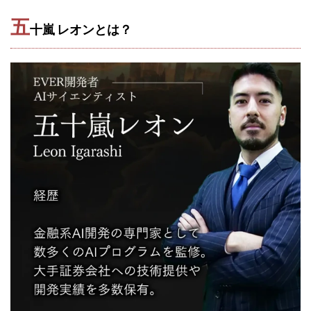
TEDASUKE
The Messiah(ザ・メシア)
五
THE SAVIOR(ザ・セイバー)
THE SHIP
十嵐 レオンとは？
THE TEAM(ザ チーム)
TIME BANK SYSTEM
TOP WINNER運営事務局
trialwork365(トライアルワーク365)
trillion
trillion運営事務局
Ubiquitous solution
SIDE JOB REACH(サイドジョブリーチ)
Shinya
United Rich F＆B Limited
pm.T株式会社
NEW PRODUCE(ニュープロデュース)
NEW SHIFT(ニューシフト)
NFT
Ng Man Hin
NOBU
NOVA
OliveX
omezu
Owners(次世代型エンジェル投資)
Parrish
PUZZLE
SHIFT(シフト)
QUICK(クイック)
Re:Born(リボーン)
REGAIN(リゲイン)
REVERS(リバース)
RISE UP(ライズアップ)