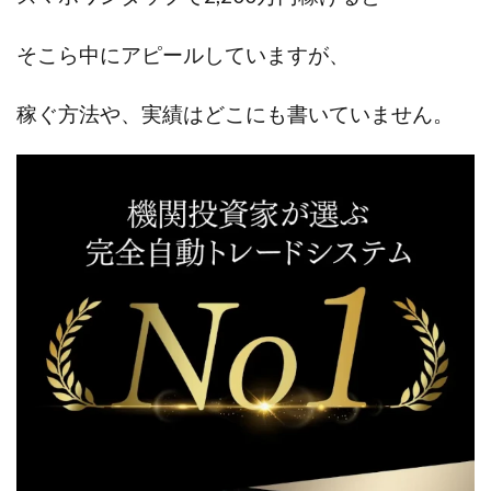
中村健吾
中村友也
中村洸一
中村陽
中田光治
中谷司
中野
中野 友貴
そこら中にアピールしています
が、
中野愛望
佐藤由規
佐藤隆司
稼ぐ方法や、実績はどこにも書いていません。
一般財団法人日本投資家育成機構
合同会社Artemis
加藤陸
加藤隆伸
動画を見てGET
動画を見て報酬GET(ゲット)
北野毅
千葉雄介
即金アプリを無料ダウンロードして毎日30
友成 優吾
古賀稜
合同会社 RoyalBond
合同会社AZone
加藤浩司
合同会社blue
合同会社CMP
合同会社Fans
合同会社first
合同会社Like Factory
合同会社NT
合同会社REEF
合同会社Renaissance
合同会社Smile
合同会社ST
合同会社start moving
加藤浩次
加藤敏行
倉由美希
写真を選んで収益GET
億のゲームチェンジ
億の継承
億り人プロジェクト
儲けの達人FX