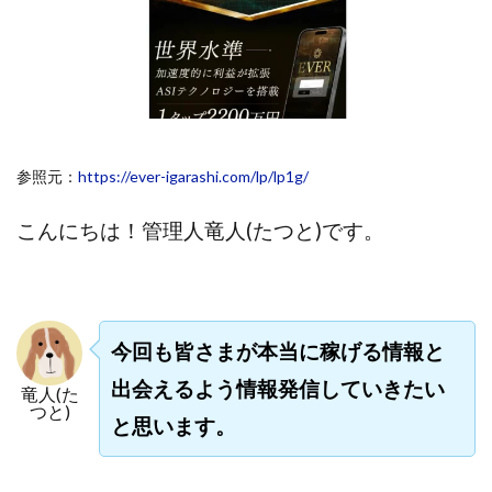
斉藤 敏雄
斎藤 敏雄
新井 孝弘
新井 悠馬
新川卓也
新選組(ガチンコ副業投資)
星野拓馬
望月詩織
暮らしのノマド
最先端スマホワーク
最新AI 5つの錬金術
最短1分で3万円が稼げる即金副業アプリ
参照元：
https://ever-igarashi.com/lp/lp1g/
最短即日>>高収入
最速PPCアフィリエイト
有限会社エステージア
有限会社ユースフルインフォ
こんにちは！
管理人竜人(たつと)です。
有限会社現代
有限会社自由人
望月 光
株式会社8EIGHT8
株式会社Asset Cube
戸田 亮太
株式会社PRICELESS
株式会社NATURAL NINE
株式会社NEXT LEVEL
株式会社NKcreative
今回も皆さまが本当に稼げる情報と
株式会社note
株式会社OMT
株式会社one
出会えるよう情報発信していきたい
竜人(た
株式会社ORIT
株式会社PACHA(パチャ)
つと)
と思います。
株式会社PLUM
株式会社Precious.Light
株式会社PRINCELESS
株式会社Logical Forex