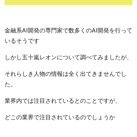
CASHｘCAPTURE運営事務局
ChatGPTセミナー
chokoっと
CIEL(シエル)
CM再生で100万円!
CONNECT(コネクト)
dagen
金融系AI開発の専門家で数多くのAI開発を行って
Dan.Inoue(ダン イノウエ)
Diary(ダイアリー)
BREAKER(ブレイカー)
DTH Co.
EA/Tool
いるそうです
EVER
Everyone(エブリワン)
しかし五十嵐レオンについて調べてみましたが、
EXIT MONEY(イグジットマネー)
expand 副業紹介事務局
FANFARE(ファンファーレ)
fargo(ファーゴ)
それらしき人物の情報
は全く出てきませんでし
FCシステム
feppiness株式会社
た。
Finance Life(ファイナンスライフ)
BTC FIRE(ビットファイヤ)
BPOINT
folio Co. Ltd.
業界内では注目されているとのことですが、
ADVANCE(アドバンス)
【公式】ストック(在宅10Minutes)
どこの業界で注目されているのでしょうか
【公式】パンド・ラミ
@kiyo
000万～1億を誰でも目指せる!
000円をGET