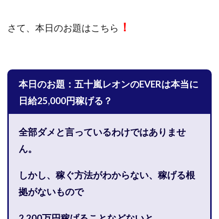
株式会社PROGRESS
株式会社Regene
株式会社Research
株式会社reward
株式会社ROAD
！
さて、
本日のお題はこちら
株式会社SD TRUST
株式会社SELLTEC
株式会社Seven stud
株式会社SixSence
株式会社Smart Life
株式会社soleil
株式会社monokoko
株式会社Link Partners
本日のお題：五十嵐レオンのEVERは本当に
株式会社Axio
株式会社FlowRace
日給25,000円稼げる？
株式会社BANKER6
株式会社Be honest
株式会社Bell tree
株式会社BLOOM
株式会社BLUE
全部ダメと言っているわけではありませ
株式会社Continue Marketing LAB
株式会社e-plus
ん。
株式会社FC
株式会社FEEL
株式会社first
株式会社FrontShine
株式会社Link
しかし、稼ぐ方法がわからない、稼げる根
株式会社GENERALHAWK
株式会社gleam
拠がないもので
株式会社GOLAZO
株式会社greed
株式会社GW
株式会社H・S
株式会社H.S
株式会社ICC
2,200万円稼げることなど
ないと