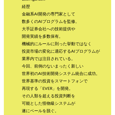
VICTOR(ビクター)
アークAI
VIP LIVE STERAM
経歴
WILLIAM CULANDOG JOROLAN
金融系AI開発の専門家として
Winners Life(ウィナーズライフ)
数多くのAIプログラムを監修。
WINNING ACADEMY(ウイニングアカデミー)
大手証券会社への技術提供や
Workings(ワーキング)
World Trader Co Ltd
開発実績を多数保有。
Write UP
Yamashita Takuma
YSK
機械的にルールに則った挙動ではなく
ZEXS運営事務局
アイランドセブン(I-LAND 7)
投資市場の変化に適応するAIプログラムが
いいね!するだけ
アクシス合同会社
業界内では注目されている。
アダルトアフィリエイトクラブ(AAC)
アップライフ
今回、前例のないまったく新しい
アドネス株式会社
アフェリエイトは稼げない
世界初のAI技術開発システム統合に成功。
アブダビ先生
アプリ
アプリで確認するだけ
世界基準の投資をスマートフォンで
アプリ生活
アモン
アラン・ソリマチ
再現する「EVER」を開発。
New Pioneer
MONEY QUEEN(マネークイーン)
その人類を超える投資判断を
コア(CORE)
Delta運営サポート事務局
可能とした怪物級システムが
BUTTER CASH(バターキャッシュ)
BUZプロジェクト
遂にベールを脱ぐ。