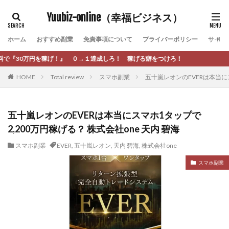
カテゴリー
Yuubiz-online（幸福ビジネス）
ホーム
おすすめ副業
免責事項について
プライバーポリシー
サイト
タグ
→１達成しろ！ 稼げる癖をつけろ！
[公式]マネツク
松永千代
本田
杉本 裕介
HOME
Total review
スマホ副業
五十嵐レオンのEVERは本当にス
村上翔吾
村岡 大樹
村麻巴香
松尾健一郎
松尾豊
松岡峻亮
松崎リオナ
松木慎也
松澤英二
本当にあったうまい話
松野有希
五十嵐レオンのEVERは本当にスマホ1タップで
2,200万円稼げる？ 株式会社one 天内 碧海
柏木直人
栗原久美子
栗田真一
株式会社 door
株式会社 e-FLAGS
株式会社 FREDERIQS
スマホ副業
EVER
,
五十嵐レオン
,
天内 碧海
,
株式会社one
株式会社 安藤企画
株式会社 業
株式会社１(イチ)
スマホ副業
株式会社8Bee
本橋へいすけ
木村大輔
株式会社Appacle
日給5万円可能なながら感覚の副収入アプリ
投資
投資家 亜依
攝津智洋
放置ISマネー(放置 is money)