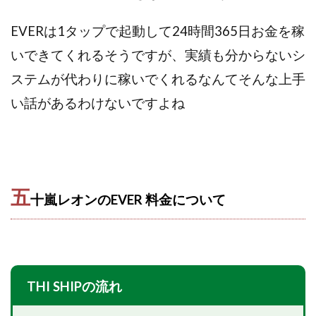
センタービレッジ合同会社
ソウルメイト(SOUL MATE)
EVERは1タップで起動して24時間365日お金を稼
ソフト株式会社
タスク詐欺
いできてくれるそうですが、実績も分からないシ
スマホふくぎょうのおしごと！
チャプロ
ステムが代わりに稼いでくれるなんてそんな上手
ちょこスマ
ちょこっと
ちょこプラ(choco+)
ちょな(蝶名林達也)
どこでもビジネス
トライアル
い話があるわけないですよね
トラスト株式会社
ドリームクラフターズ
ドリームテック合同会社
ドリームワーク
スマホを使って稼ぐ方法
スマホひとつでらくらく副業
トレンド
スマートジョブnet
五
十嵐レオンのEVER 料金について
サクッとお仕事サービス
サクッと毎日5万円
サポーターズファミリー(supporter's family)
サルでも出来る!最新のお金の稼ぎ方
ジーニアスブラックボックス
THI SHIPの流れ
スーパースマイル(SUPER SMILE)
スキマ時間で稼ぐ Job Lob
スキマ時間の有効活用