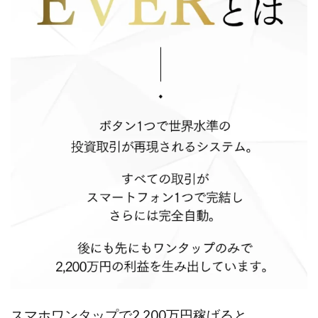
JUPITER運営事務局
Katsutoshi Kumakura
KOJI
KOUTAROU TOMITA
ゴールドラッシュEX
コンサル
合同会社V.S.L
今村雅士
五十嵐
五十嵐レオン
五十嵐瑛太
五十嵐真也
井上瑞希
井上裕貴
井口晃
今 努
今、話題!簡単・最新お仕事サービス!
今すぐ始める副業革命
今瀬 健二
久野愛実
今瀬健二
仮想通貨
仮想通貨Vtuberハク
伊東みさき
伊東弘人
伊藤 弘人
会社名 合同会社paradiz
佐竹 良平
佐藤俊幸
佐藤健
佐藤彰洋
二宮瑛士
久保夕貴
佐藤竜
中山 浩昴
三上功太
三上夏治
三宅常雄
三浦健一
上原真琴
上山 大利
下田隆
世界一カンタンなFXの稼ぎ方
中原 徹
中尾龍
中悠太
丸山 徹
中本英
中村 邦明
スマホワンタップで2,200万円稼げると