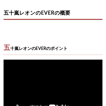
100億円ドリームウィーク2025
10万円GET!!～動画を見て～
五十嵐レオンのEVERの概要
2024年最新LINE副業「LIFE」
3問副業 アンケートモニター
Advance Edge
AI YouTuberビジネス講座
Blue Triangle Limited
AI（人工知能）
AI∞所得
AIアプリで稼ぐ/このアプリがすごい
AIサービス(XTOOL)
五
十嵐レオンのEVERのポイント
AI時代の情報発信講座
AI運用サポート
AmazingTick
Amazon
Back Up!!!!運営事務局
Baron
BETTER CHOICE LIMITED
FIRE
FREEDOM(フリーダム)
MONEY LIFE運営事務局
Ltd.
LIFE Style(ライフスタイル)
LifeCreate合同会社
LINE
LINE JOBNAVI(ジョブナビ)
LINEアンケートに答えて!?
LINEでスタンプ送るだけ
LINEで簡単アンケート
LiNK
LINK(リンク)