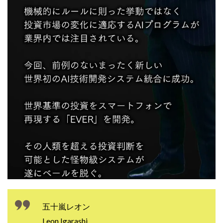
Robert.harry.Ōhno
ROKUYON(ロクヨン)
Rupex Limited
SCM運営事務局
SEVENシステム
SHARE
UBI合同協会サポート
V-System
NEW LIFE!(ニューライフ)
ギガマート株式会社
オプトインアフィリエイト
オプトインアフェリエイト
おまかせAI運用
おむられいか
ガーディアン・トリニティ
カール鈴木
かずくん
カマAGEインベストメンバーズ
かんたんスマホ副業
かんたん副業
キャッチtheディルハム
イルカ先生
キャリア(CARRIER)
キャリプロ(キャリアプログラム)
キャリプロ運営事務局
きよとらいふ
グッドナビJOB
クニトミ
グランドマスターピースFX
グローバルプロジェクト
クロスリテイリング
クロスリテイリング株式会社
五十嵐レオン
コーチング
エンジェル
イマドキの副業
Leon Igarashi