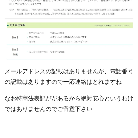
株式会社蝶名林
株式会社評判
桐生秀臣
桜木
森 達郎
楠山高広
永森 航汰
楽々収入アップ
楽天ルーム
榎 恭宏
横村 辰徳
正規のお仕事で年収5
武井 康哲
武田勇吾
武田章司
毎日安定して稼ぐ！スマホだけですべて完結
毎月簡単収入アップ
水野賢一
合同会社アップステージ
合同会社VSL
メールアドレスの記載はありませんが、電話番号
【公式】コロコロ・ナタデココ
TADAO YOSHIHARA
の記載はありますので一応連絡はとれますね
SIGN(サイン)
SIGNAL(シグナル)
SKETCH(スケッチ)
SLOW(スロウ)
Smash Works
SONIC(ソニック)
なお特商法表記ががあるから絶対安心というわけ
SPARKLE!!(スパークル)
STAR .Company.
ではありませんのでご留意下さい
STAR.system(スターシステム)
SUPERリベンジャーズ
Technical service Co.
SHYEN GRACE LAURENT INTERNET SERVICES INC