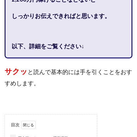
株式会社jカンパニー
株式会社K&H
株式会社LAMP
手塚 久典
戸井田拓也
株式会社Stella
しっかりお伝えできればと思います。
大川康治
坪井 健
堤 舞尋
塚原健太
塩田沙代
夏目歩美
多田明弘
大原 哲男
大原哲男
大島眞理子
大島領介
大川智宏
以下、詳細をご覧ください↓
坂本よしたか
大森淳弘
大田賢二
大西良幸
天内 碧海
天才トレーダーヤス
天本隼人
天照(アマテラス)プロジェクト
天野 照章
奥野雄二
サクッ
と読んで基本的には手を引くことをおす
宇佐美恵那
安藤 仁
坂本桃太郎
坂口健
すめします。
安達健太朗
合同会社ミドル
合同会社アドバンス
合同会社ウェルファースト
合同会社クラウドジャパン
合同会社サウザントレフト
合同会社サバイバルグランピング
合同会社シームレス
合同会社センス
合同会社チルダワーク
目次
合同会社ナチュ
合同会社ネクストイノベーション