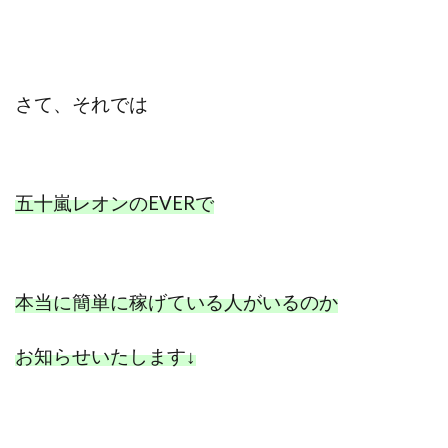
プラチナメソッド2024
ブラックサタン(Black Satan)
フラットワーク
フリー株式会社
フルーツ(スマホをタップするだけ!?)
ホーム合同会社
さて、
それでは
ほったらかしFX運営事務局
マイリスト(My List)
김 가싸
検索
五十嵐レオンのEVERで
本当に簡単に稼げている人がいるのか
お知らせいたします
↓