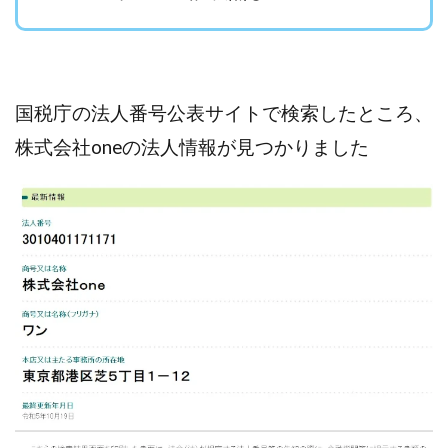
株式会社エキスパート
株式会社オーシャン・ファーム
株式会社オタケン
株式会社ラット
株式会社リテラシー
特別副業助成金 夢実現キャンペーン
国税庁の法人番号公表サイトで検索したところ、
清原達郎
沖中純一
河村一志
河野真美
株式会社oneの法人情報が見つかりました
波乗りジョニー
波乗り波動論
浅野夕美
浜田雄介
海外運営
深原祥太
清原資産管理グループ
清水 貴裕
江面邦彦
清水圭一郎
渡辺佳織
湯浅 和弘
滝沢 風香
滝沢賢治
濵田雄介
無料!カンタン!はやっ!誰でも週給35万円GET!!
熊倉 駿介
片山恵美子
物販/せどり/転売
物販ONE(miraise)
池本 慎一
江上 一機
株式会社リンクス
椿梨沙
株式会社ワーク
株式会社ワイズ
株式会社ワンダーリアリティ
株式会社仕
株式会社和
株式会社心渡