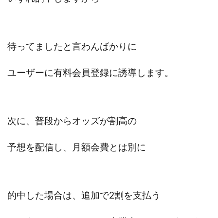
ライフデザイン出版合同会社
らくらくできるスマホ副業
リッチ ギャザリング
リッチ ルーラー
リライアンス(Reliance)
ロミオ・ロドリゲス・ジュニア
待ってましたと言わんばかりに
ワークスフランチャイジーオフィス
ワークホップ(Work Hop)
ワールドリユースシステム
ユーザーに
有料会員登録に誘導します。
マネーの湖
マックス岩井
なし
フェールNaviシステム
ニューイヤーパラダイス
ネオナビ
ネオナビ 我有洋哉
次に、普段からオッズが割高の
ネオライフPROJECT(プロジェクト)
ネットサーフィンをお金に換える
ネットスター
予想を配信し、月額会費とは別に
ハイブリッド・トレード・アカデミア
はじめての資産運用
ハピネスサロン
はるかコーチング
フィアナ
フォトチェッカー
的中した場合は、追加で2割を支払う
マスターピース(MASTER PIECE)
フォトレ
フォリオJP(Folio)
ふくぎょうパラダイス