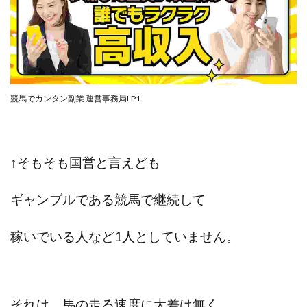
100億円ドリームウィーク2025
10万円GET!!～動画を見て～
2024年最新LINE副業「LIFE」
3問副業 アンケートモニター
Advance Edge
AI YouTuberビジネス講座
Blue Triangle Limited
競馬でカンタン副業 運営事務局LP1
AI（人工知能）
AI∞所得
AIアプリで稼ぐ/このアプリがすごい
AIサービス(XTOOL)
AI時代の情報発信講座
AI運用サポート
↑そもそも国営と言えども
AmazingTick
Amazon
Back Up!!!!運営事務局
Baron
BETTER CHOICE LIMITED
FIRE
ギャンブルである競馬で継続して
FREEDOM(フリーダム)
MONEY LIFE運営事務局
Ltd.
LIFE Style(ライフスタイル)
LifeCreate合同会社
稼いでいる人など
1人としていません。
LINE
LINE JOBNAVI(ジョブナビ)
LINEアンケートに答えて!?
LINEでスタンプ送るだけ
LINEで簡単アンケート
LiNK
LINK(リンク)
それは、馬の走る速度に大差は無く