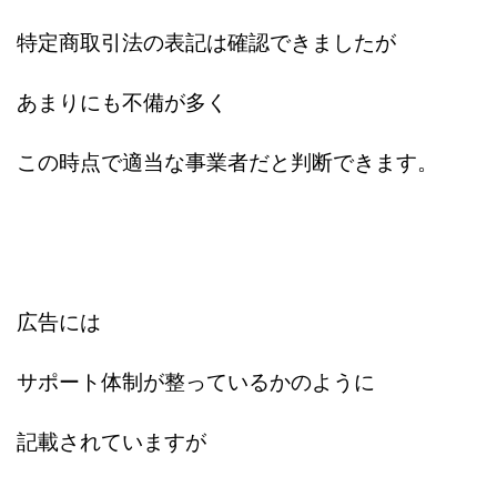
株式会社蝶名林
株式会社評判
桐生秀臣
桜木
特定商取引法の表記は確認できましたが
森 達郎
楠山高広
永森 航汰
楽々収入アップ
あまりにも不備が多く
楽天ルーム
榎 恭宏
横村 辰徳
正規のお仕事で年収5
武井 康哲
武田勇吾
この時点で適当な事業者だと判断できます。
武田章司
毎日安定して稼ぐ！スマホだけですべて完結
毎月簡単収入アップ
水野賢一
合同会社アップステージ
合同会社VSL
【公式】コロコロ・ナタデココ
TADAO YOSHIHARA
SIGN(サイン)
SIGNAL(シグナル)
SKETCH(スケッチ)
広告には
SLOW(スロウ)
Smash Works
SONIC(ソニック)
SPARKLE!!(スパークル)
STAR .Company.
サポート体制が整っているかのように
STAR.system(スターシステム)
SUPERリベンジャーズ
Technical service Co.
記載されていますが
SHYEN GRACE LAURENT INTERNET SERVICES INC