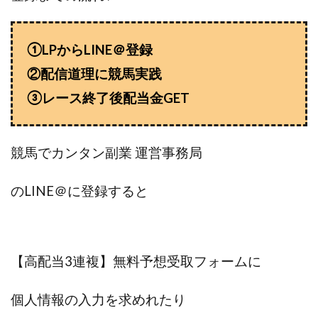
全自動AIシステム(Trading System)
全自動インサイダーROBOT
内藤 洋子
内藤隆児
①LPからLINE＠登録
円城寺
写真や動画にいいねするだけ!
②配信道理に競馬実践
写真を送信して報酬GET
写真を選んで安定した収益を！
③レース終了後配当金GET
副業専門オープンチャット
冨永愛理
出口洋平
初心者
前田 義明
前田愛
副業
副業コンシェルジュ鈴木
副業ネットワーク
競馬でカンタン副業 運営事務局
副業の教室事務局
副業ポスト
副業ポスト運営事務局
七里信一
のLINE＠に登録すると
一般社団法人こころインターナショナル
ザ・プレジデント(THE PRESIDENT)
タートルビジネススクール
【高配当3連複】無料予想受取フォームに
スマホ内の画像を送信してカンタン副収入
スマホ副業
スマホ副業ナビ
スマホ副業ナビ(ふくぎょーまいすたー)
個人情報の入力を求めれたり
スマリッチ(smarich)
センサーズ
センター(center)