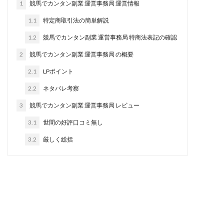
1
競馬でカンタン副業 運営事務局 運営情報
田中 拓哉
田中 旭
田中圭
田中康裕
1.1
特定商取引法の簡単解説
田中武志
田中絵美
田島俊明
甲斐雅人
1.2
競馬でカンタン副業 運営事務局 特商法表記の確認
町田 信義
白川さやか
福林みずき
益井雅
2
競馬でカンタン副業 運営事務局 の概要
相川奈津妃
相川浩介
相葉はるか
真中 翔
石井泰裕
石塚 憲史
石山 昌志
石川聡彦
2.1
LPポイント
確定申告
神威(KAMUI)
藤沢琴音
西勇輝
2.2
ネタバレ考察
王 義虎
高橋 秀明
革命毎日3万円!
須藤一寿
3
競馬でカンタン副業 運営事務局 レビュー
風間けいご
馬場和義
駒形 哲治
高坂 隆
3.1
世間の好評口コミ無し
高柳 卓馬
高柳大輔
高橋 伸行
高橋 守美
3.2
厳しく総括
高橋優作
長谷川博
高橋優里
高橋悟
高橋拓真
高橋良彰
高橋菜々美
髙野丈
鬼塚尚仁
魅惑のFXスキャルシステム「即金1億円ボタン」
黒澤真
黒田勉
齊藤大地
阿部 亮平
長谷川マコト
西崎 薫
金 佳史
西村和之
西森康二