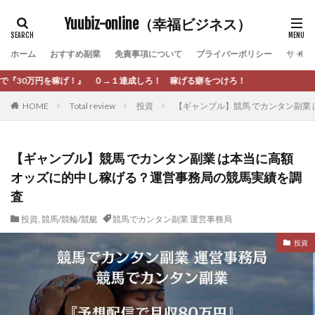
カテゴリー
Yuubiz-online（幸福ビジネス）
ホーム
おすすめ副業
免責事項について
プライバーポリシー
サイト
タグ
→１達成しろ！ 稼げる癖をつけろ！
[公式]マネツク
松永千代
本田
杉本 裕介
HOME
Total review
投資
【ギャンブル】競馬 でカンタン副業
村上翔吾
村岡 大樹
村麻巴香
松尾健一郎
松尾豊
松岡峻亮
松崎リオナ
松木慎也
松澤英二
本当にあったうまい話
松野有希
【ギャンブル】競馬 でカンタン副業 は本当に高額
オッズに的中し稼げる？運営事務局の競馬実績を調
柏木直人
栗原久美子
栗田真一
株式会社 door
査
株式会社 e-FLAGS
株式会社 FREDERIQS
株式会社 安藤企画
株式会社 業
株式会社１(イチ)
投資
,
競馬/競輪/競艇
競馬でカンタン副業 運営事務局
株式会社8Bee
本橋へいすけ
木村大輔
投資
株式会社Appacle
日給5万円可能なながら感覚の副収入アプリ
投資
投資家 亜依
攝津智洋
放置ISマネー(放置 is money)