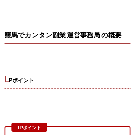
VICTOR(ビクター)
アークAI
VIP LIVE STERAM
WILLIAM CULANDOG JOROLAN
Winners Life(ウィナーズライフ)
WINNING ACADEMY(ウイニングアカデミー)
競馬でカンタン副業 運営事務局 の概要
Workings(ワーキング)
World Trader Co Ltd
Write UP
Yamashita Takuma
YSK
ZEXS運営事務局
アイランドセブン(I-LAND 7)
いいね!するだけ
アクシス合同会社
アダルトアフィリエイトクラブ(AAC)
アップライフ
L
Pポイント
アドネス株式会社
アフェリエイトは稼げない
アブダビ先生
アプリ
アプリで確認するだけ
アプリ生活
アモン
アラン・ソリマチ
New Pioneer
MONEY QUEEN(マネークイーン)
コア(CORE)
Delta運営サポート事務局
BUTTER CASH(バターキャッシュ)
BUZプロジェクト