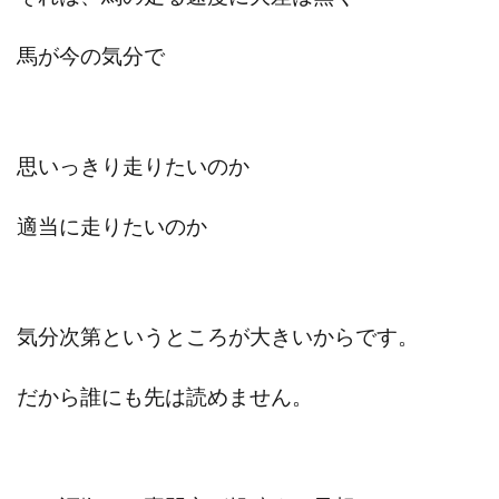
Lisa
Makoto Honda
LEMON(レモン)
manerak
Mari(武島麻里)
MARKET(マーケット)
馬が今の気分で
MASA
Master Piece運営事務局
Masters Bank(マスターズバンク)
MAXIM(マクシム)
METHOD30運営事務局
思いっきり走りたいのか
MGB COMPANY(エムジーピーカンパニー)
MIBC
MIDAS(ミダス)
Life Lead運営事務局
Layla
適当に走りたいのか
FREELANCE運営事務局
GRAND SLAM(グランドスラム)
FRONTIER(フロンティア)
FX
FX GO tap
FX King's TRUST
FX/BO
FXミリオネアタワー
気分次第というところが大きいからです。
FX鬼の手
GAFAシステム
GATE(ゲート)
GB株式会社
GOAL-B
GREAT JOY(グレートジョイ)
だから誰にも先は読めません。
Kyouji Sayama
happy-style
Hisanori Teduka
HPR株式会社
HYBRID(ハイブリッド)
IHR
ITS合同会社
JOURNEY（ジャーニー）