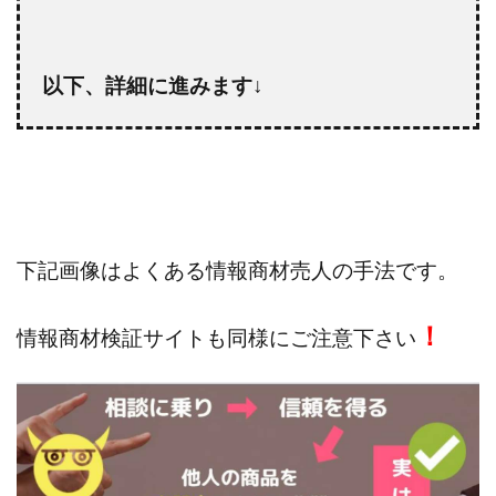
株式会社jカンパニー
株式会社K&H
株式会社LAMP
手塚 久典
戸井田拓也
株式会社Stella
以下、詳細に進みます↓
大川康治
坪井 健
堤 舞尋
塚原健太
塩田沙代
夏目歩美
多田明弘
大原 哲男
大原哲男
大島眞理子
大島領介
大川智宏
坂本よしたか
大森淳弘
大田賢二
大西良幸
天内 碧海
天才トレーダーヤス
天本隼人
天照(アマテラス)プロジェクト
天野 照章
奥野雄二
下記画像はよくある情報商材売人の手法です。
宇佐美恵那
安藤 仁
坂本桃太郎
坂口健
安達健太朗
合同会社ミドル
合同会社アドバンス
！
情報商材検証サイトも同様にご注意下さい
合同会社ウェルファースト
合同会社クラウドジャパン
合同会社サウザントレフト
合同会社サバイバルグランピング
合同会社シームレス
合同会社センス
合同会社チルダワーク
合同会社ナチュ
合同会社ネクストイノベーション