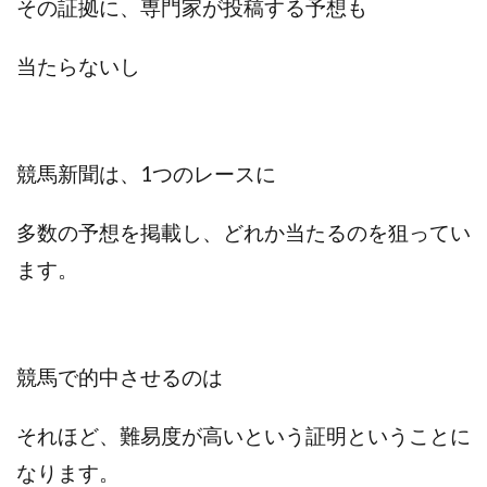
その証拠に、専門家が投稿する予想も
JUPITER運営事務局
Katsutoshi Kumakura
KOJI
KOUTAROU TOMITA
ゴールドラッシュEX
当たらないし
コンサル
合同会社V.S.L
今村雅士
五十嵐
五十嵐レオン
五十嵐瑛太
五十嵐真也
井上瑞希
井上裕貴
井口晃
今 努
競馬新聞は、1つのレースに
今、話題!簡単・最新お仕事サービス!
今すぐ始める副業革命
今瀬 健二
久野愛実
多数の予想を掲載し、どれか当たるのを狙ってい
今瀬健二
仮想通貨
仮想通貨Vtuberハク
ます。
伊東みさき
伊東弘人
伊藤 弘人
会社名 合同会社paradiz
佐竹 良平
佐藤俊幸
佐藤健
佐藤彰洋
二宮瑛士
久保夕貴
佐藤竜
中山 浩昴
三上功太
三上夏治
競馬で的中させるのは
三宅常雄
三浦健一
上原真琴
上山 大利
それほど、難易度が高いという証明ということに
下田隆
世界一カンタンなFXの稼ぎ方
中原 徹
なります。
中尾龍
中悠太
丸山 徹
中本英
中村 邦明