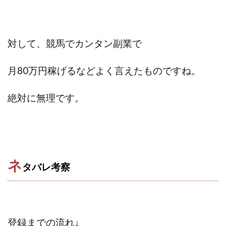
中村健吾
中村友也
中村洸一
中村陽
中田光治
中谷司
中野
中野 友貴
中野愛望
佐藤由規
佐藤隆司
対して、競馬でカンタン副業で
一般財団法人日本投資家育成機構
合同会社Artemis
加藤陸
加藤隆伸
動画を見てGET
月80万円稼げるなどよく言えたものですね。
動画を見て報酬GET(ゲット)
北野毅
千葉雄介
絶対に無理です。
即金アプリを無料ダウンロードして毎日30
友成 優吾
古賀稜
合同会社 RoyalBond
合同会社AZone
加藤浩司
合同会社blue
合同会社CMP
合同会社Fans
合同会社first
合同会社Like Factory
合同会社NT
合同会社REEF
合同会社Renaissance
ネ
タバレ
考察
合同会社Smile
合同会社ST
合同会社start moving
加藤浩次
加藤敏行
倉由美希
写真を選んで収益GET
億のゲームチェンジ
億の継承
億り人プロジェクト
儲けの達人FX
登録までの流れ↓