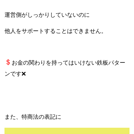
TEDASUKE
The Messiah(ザ・メシア)
THE SAVIOR(ザ・セイバー)
THE SHIP
運営側がしっかりしていないのに
THE TEAM(ザ チーム)
TIME BANK SYSTEM
TOP WINNER運営事務局
他人をサポートすることはできません。
trialwork365(トライアルワーク365)
trillion
trillion運営事務局
Ubiquitous solution
SIDE JOB REACH(サイドジョブリーチ)
Shinya
＄
お金の関わりを持ってはいけない鉄板パター
United Rich F＆B Limited
pm.T株式会社
NEW PRODUCE(ニュープロデュース)
ンです❌
NEW SHIFT(ニューシフト)
NFT
Ng Man Hin
NOBU
NOVA
OliveX
omezu
Owners(次世代型エンジェル投資)
Parrish
PUZZLE
SHIFT(シフト)
QUICK(クイック)
また、特商法の表記に
Re:Born(リボーン)
REGAIN(リゲイン)
REVERS(リバース)
RISE UP(ライズアップ)