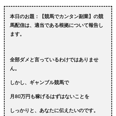
株式会社PROGRESS
株式会社Regene
株式会社Research
株式会社reward
株式会社ROAD
本日のお題：【競馬でカンタン副業】の競
株式会社SD TRUST
株式会社SELLTEC
馬配信は、適当である根拠について報告し
株式会社Seven stud
株式会社SixSence
ます。
株式会社Smart Life
株式会社soleil
株式会社monokoko
株式会社Link Partners
株式会社Axio
株式会社FlowRace
株式会社BANKER6
株式会社Be honest
全部ダメと言っているわけではありませ
株式会社Bell tree
株式会社BLOOM
株式会社BLUE
ん。
株式会社Continue Marketing LAB
株式会社e-plus
株式会社FC
株式会社FEEL
株式会社first
しかし、ギャンブル競馬で
株式会社FrontShine
株式会社Link
月80万円も稼げるはずはない
ことを
株式会社GENERALHAWK
株式会社gleam
株式会社GOLAZO
株式会社greed
株式会社GW
しっかりと、あなたに伝えたいのです。
株式会社H・S
株式会社H.S
株式会社ICC