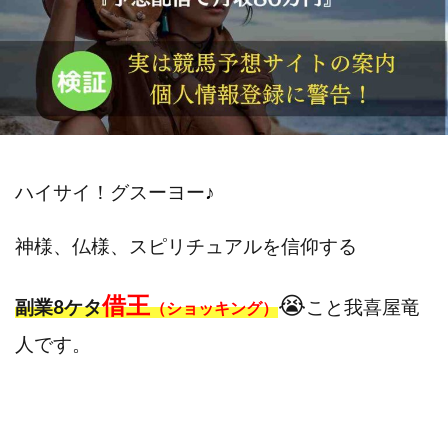
斉藤 敏雄
斎藤 敏雄
新井 孝弘
新井 悠馬
新川卓也
新選組(ガチンコ副業投資)
星野拓馬
望月詩織
暮らしのノマド
最先端スマホワーク
最新AI 5つの錬金術
最短1分で3万円が稼げる即金副業アプリ
最短即日>>高収入
最速PPCアフィリエイト
ハイサイ！グスーヨー
♪
有限会社エステージア
有限会社ユースフルインフォ
有限会社現代
有限会社自由人
望月 光
神様、仏様、スピリチュアルを信仰する
株式会社8EIGHT8
株式会社Asset Cube
戸田 亮太
株式会社PRICELESS
株式会社NATURAL NINE
借王
😭
副業8ケタ
こと我喜屋竜
（ショッキング）
株式会社NEXT LEVEL
株式会社NKcreative
人です。
株式会社note
株式会社OMT
株式会社one
株式会社ORIT
株式会社PACHA(パチャ)
株式会社PLUM
株式会社Precious.Light
株式会社PRINCELESS
株式会社Logical Forex