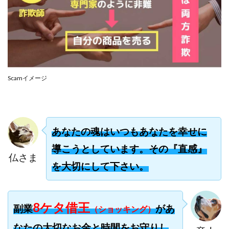
合同会社リバーシブル
坂元雄徳
合同会社リュウシン
合同会社リンク
合同会社リングペイ
吉岡勝利
吉本昌代
吉江 佑弥
和佐大輔
唐莉萍
國富竜也
在宅のんびリッチ
坂井彰吾
安藤 翔大
Scamイメージ
安達健太郎
我有洋哉
川崎 渉
山形直樹
山本拓弥(チョゴリ)
山本耕而
岡崎 健二
岡村貴弘
岡田芳弘
島田隆則
嵯峨翔太郎
あなたの魂はいつもあなたを幸せに
川原 充将
川口 真子
川端 健太
山崎友也
川端理恵
工藤 総一郎
工藤総一郎
市川 翔平
導こうとしています。その『直感』
仏さま
市川彩子
布施春輝
平野千春
後藤健二
を大切にして下さい。
必勝プロジェクト無双
志賀恭介
成田賢治
山崎隆
山岸祐介
宮光勇次
小川ゆうり
8ケタ借王
副業
があ
（ショッキング）
宮地乙十葉
宮本将
宮林 慶次
宮田裕司
富岡 伸成
富樫美月
富永健
富田湧貴
なたの大切なお金と時間をお守りし