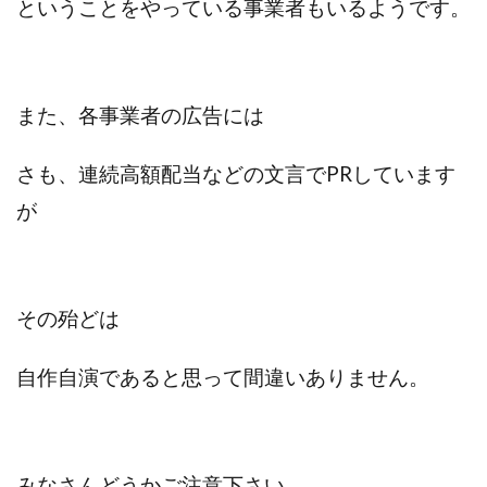
ということをやっている事業者もいるようです。
プラチナメソッド2024
ブラックサタン(Black Satan)
フラットワーク
フリー株式会社
フルーツ(スマホをタップするだけ!?)
ホーム合同会社
また、各事業者の広告には
ほったらかしFX運営事務局
マイリスト(My List)
김 가싸
さも、連続高額配当などの文言でPRしています
が
検索
その殆どは
自作自演であると思って間違いありません。
みなさんどうかご注意下さい。