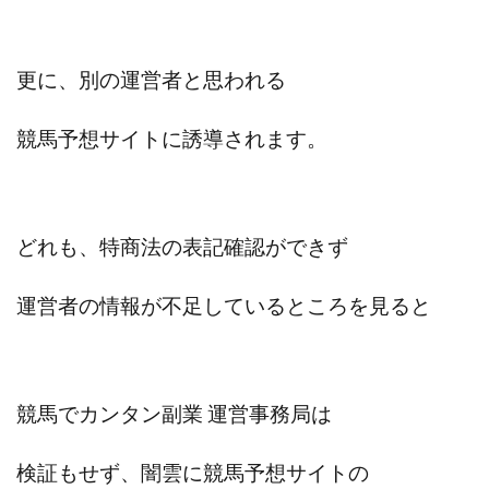
センタービレッジ合同会社
ソウルメイト(SOUL MATE)
ソフト株式会社
タスク詐欺
更に、別の運営者と思われる
スマホふくぎょうのおしごと！
チャプロ
ちょこスマ
ちょこっと
ちょこプラ(choco+)
競馬予想サイトに誘導されます。
ちょな(蝶名林達也)
どこでもビジネス
トライアル
トラスト株式会社
ドリームクラフターズ
ドリームテック合同会社
ドリームワーク
どれも、特商法の表記確認ができず
スマホを使って稼ぐ方法
スマホひとつでらくらく副業
トレンド
スマートジョブnet
運営者の情報が不足しているところを見ると
サクッとお仕事サービス
サクッと毎日5万円
サポーターズファミリー(supporter's family)
サルでも出来る!最新のお金の稼ぎ方
競馬でカンタン副業 運営事務局は
ジーニアスブラックボックス
スーパースマイル(SUPER SMILE)
検証もせず、闇雲に競馬予想サイトの
スキマ時間で稼ぐ Job Lob
スキマ時間の有効活用