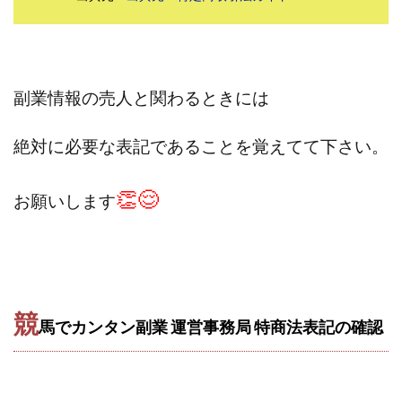
株式会社パワープロモート
株式会社ファナウス
株式会社フィールド
株式会社プラスビジョン
株式会社ブリッジ
株式会社プルミエールエージェント
副業情報の売人と関わるときには
株式会社ライズ
株式会社キャッツ
株式会社お友達企画
株式会社ラブアンドピース
絶対に必要な表記であることを覚えてて下さい。
株式会社アイリス
株式会社TRIBE
株式会社Ubiquitous Solution
株式会社Uスクウェア
👏😌
お願いします
株式会社Works Agency
株式会社WorksAgency
株式会社X-style
株式会社YASAKA
株式会社アート
株式会社アイコン
株式会社アイラボ
株式会社アオヤマ
株式会社オリジナル
競
株式会社アクト
株式会社アシスト
馬でカンタン副業 運営事務局 特商法表記の確認
株式会社アシスト・クローバー
株式会社アスク
株式会社アドバンス
株式会社イージー
株式会社インター
株式会社インラージ