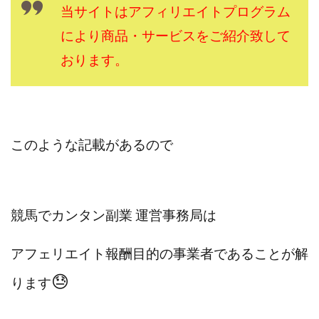
Robert.harry.Ōhno
ROKUYON(ロクヨン)
当サイトはアフィリエイトプログラム
Rupex Limited
SCM運営事務局
SEVENシステム
により商品・サービスをご紹介致して
SHARE
UBI合同協会サポート
V-System
おります。
NEW LIFE!(ニューライフ)
ギガマート株式会社
オプトインアフィリエイト
オプトインアフェリエイト
おまかせAI運用
おむられいか
ガーディアン・トリニティ
カール鈴木
かずくん
このような記載があるので
カマAGEインベストメンバーズ
かんたんスマホ副業
かんたん副業
キャッチtheディルハム
イルカ先生
キャリア(CARRIER)
キャリプロ(キャリアプログラム)
競馬でカンタン副業 運営事務局は
キャリプロ運営事務局
きよとらいふ
グッドナビJOB
クニトミ
アフェリエイト報酬目的の事業者であることが解
グランドマスターピースFX
グローバルプロジェクト
😓
クロスリテイリング
クロスリテイリング株式会社
ります
コーチング
エンジェル
イマドキの副業