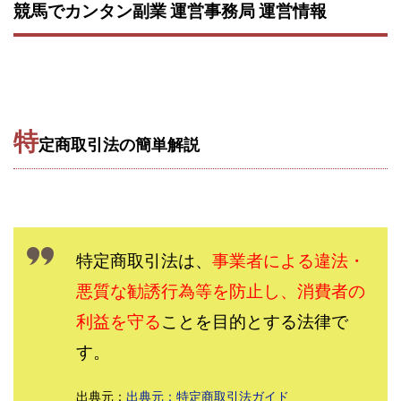
競馬でカンタン副業 運営事務局 運営情報
西澤英樹
西田哲朗
話題の最新副業
赤澤天道
近藤かおり
近藤智弘
遠藤 友里子
酒井
金の虎(マネーの虎)
長澤 祐介
金勝(キムマサル)
金子弘給
金子正人
金山莉緒
金本浩
鈴木 孝二
鈴木 翔
鈴木優次郎
鈴木克佳
特
定商取引法の簡単解説
鈴木翔
鈴村有基
生成AIの学校「飛翔」
犬神空
株式会社TOKYO STYLE
株式会社ドライブ
株式会社グロース
株式会社ゲート
株式会社ゴールドレバテック
株式会社サンアイ
特定商取引法は、
事業者による違法・
株式会社ジョイン
株式会社スパイラル
悪質な勧誘行為等を防止し、消費者の
株式会社スマイル
株式会社セカンド
株式会社タイプ
株式会社チャプター2
利益を守る
ことを目的とする法律で
株式会社ナチュラルナイン
株式会社カーロット
す。
株式会社ナレッジ
株式会社ニュース
出典元：
出典元：特定商取引法ガイド
株式会社ネクスト
株式会社ネクト