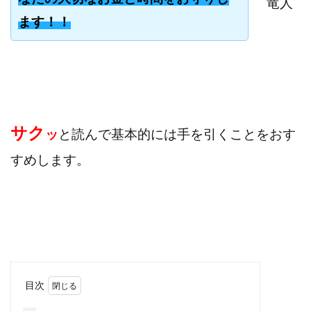
竜人
寺澤英明
将軍
小川 和人
小林 実
ます！！
山口英樹
小林よしのり
小林尚美
小林正人
小林雄樹
小森みずき
小泉一浩
少額資金で激安不動産投資
尾崎圭司
山中祐希
山之内リアルエステート株式会社
山口孝志
株式会社STAGE
株式会社STS
合同会社アース
サク
ッ
と読んで基本的には手を引くことをおす
自分の選んだ写真が収益に!!
稲川博紀
すめします。
空いた時間で高齢者でも稼げる
競馬でカンタン副業 運営事務局
竹井佑介
竹原芳美
竹田茉生
米澤 蓮
紀田 奈々未
紫垣英昭
織田慶
臼井穂乃果
秒速のFX スキャルマジック
舟引佑太
荒木剛志
菅原将悟
華山奈緒子
落合琢哉
葉月らな
藏野 雄哉
藤原飛鳥
藤咲優
藤堂 成一
藤堂健一
秘密のテキスト
目次
秋葉 卓也
藤田 陸
畑岡宏光
田中