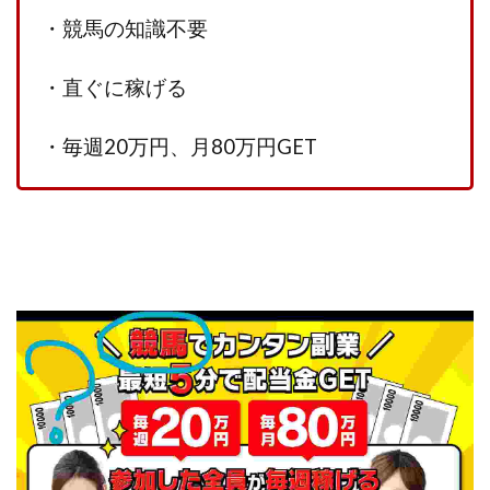
CASHｘCAPTURE運営事務局
ChatGPTセミナー
・競馬の知識不要
chokoっと
CIEL(シエル)
CM再生で100万円!
CONNECT(コネクト)
dagen
・直ぐに稼げる
Dan.Inoue(ダン イノウエ)
Diary(ダイアリー)
BREAKER(ブレイカー)
DTH Co.
EA/Tool
・毎週20万円、月80万円GET
EVER
Everyone(エブリワン)
EXIT MONEY(イグジットマネー)
expand 副業紹介事務局
FANFARE(ファンファーレ)
fargo(ファーゴ)
FCシステム
feppiness株式会社
Finance Life(ファイナンスライフ)
BTC FIRE(ビットファイヤ)
BPOINT
folio Co. Ltd.
ADVANCE(アドバンス)
【公式】ストック(在宅10Minutes)
【公式】パンド・ラミ
@kiyo
000万～1億を誰でも目指せる!
000円をGET