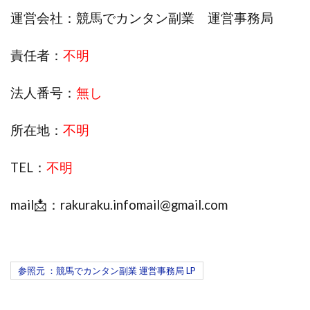
運営会社：競馬でカンタン副業 運営事務局
株式会社エキスパート
株式会社オーシャン・ファーム
株式会社オタケン
株式会社ラット
責任者：
不明
株式会社リテラシー
特別副業助成金 夢実現キャンペーン
清原達郎
沖中純一
河村一志
河野真美
法人番号：
無し
波乗りジョニー
波乗り波動論
浅野夕美
浜田雄介
海外運営
深原祥太
所在地：
不明
清原資産管理グループ
清水 貴裕
江面邦彦
清水圭一郎
渡辺佳織
湯浅 和弘
滝沢 風香
TEL：
不明
滝沢賢治
濵田雄介
mail📩：
rakuraku.infomail@gmail.com
無料!カンタン!はやっ!誰でも週給35万円GET!!
熊倉 駿介
片山恵美子
物販/せどり/転売
物販ONE(miraise)
池本 慎一
江上 一機
株式会社リンクス
椿梨沙
株式会社ワーク
参照元 ：競馬でカンタン副業 運営事務局 LP
株式会社ワイズ
株式会社ワンダーリアリティ
株式会社仕
株式会社和
株式会社心渡