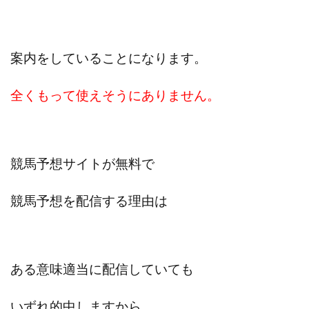
スクエア株式会社
スター・プラチナ
スマート副業
スマホのビジネス
スマート資産形成(LDF)
案内をしていることになります。
スマキャン(SMACAN)
スマナビ.com
スマホ1台でどこでも副収入
スマホアベンジャー
全くもって使えそうにありません。
スマホタップだけで
スマホでらくらく副収入アプリ
スマホで副収入の決定版
スマホで始める在宅生活
スマホで稼げる?【裏ワザ副業】
スマホのおしごと
トレーダーKaibe
ナイトグループ 岡崎
競馬予想サイトが無料で
わずか1日で5万円以上稼ぐ利用者が続出
ゆきや
競馬予想を配信する理由は
マネパン KOJI
マネロブ
みきお校長
ミユ
ミラクル(MIRACLE)
ミリオネア5
ミリオネアチャレンジ
ミリオンラボ(million labo)
ミリチャレ
みんなのハッピーワーク
ゆるリッチ
ある意味適当に配信していても
マネーキューピット
ライフアップ(LIFE UP)
いずれ的中しますから
ライブアドバイザーカレッジ