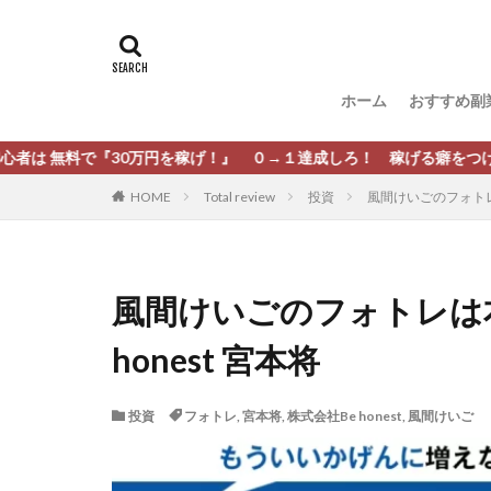
タグ
[公式]マネツク
松尾豊
松岡
ホーム
おすすめ副
柏木直人
栗
株式会社 安藤企画
『30万円を稼げ！』 ０→１達成しろ！ 稼げる癖をつけろ！
株式会社Appacle
HOME
Total review
投資
風間けいごのフォトレは
放置ISマネー(放置 is
新選組(ガチンコ副
最新AI 5つの錬金
風間けいごのフォトレは本
有限会社エステー
honest 宮本将
株式会社8EIGHT8
株式会社NEXT LEV
投資
フォトレ
,
宮本将
,
株式会社Be honest
,
風間けいご
株式会社ORIT
株式会社PRINCELE
株式会社Research