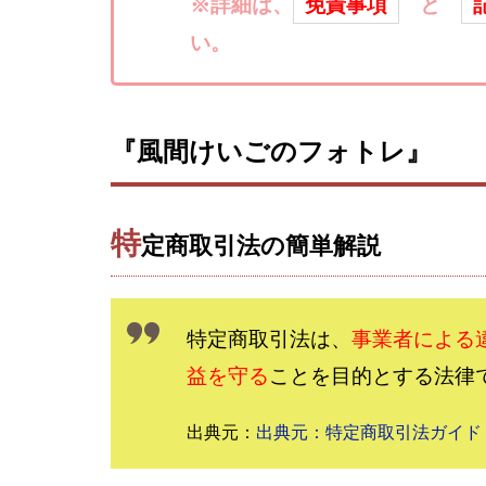
楽々収入アップ
※詳細は、
免責事項
と
武田章司
毎
い。
合同会社アップス
SIGN(サイン)
SONIC(ソニック)
『風間けいごのフォトレ』
SUPERリベンジャ
TEDASUKE
TIME BANK SYST
特
定商取引法の簡単解説
trillion運営事務局
United Rich F＆B L
NFT
Ng Man
特定商取引法は、
事業者による
Parrish
PUZ
益を守る
ことを目的とする法律
REVERS(リバース)
SCM運営事務局
出典元：
出典元：特定商取引法ガイド
NEW LIFE!(ニュ