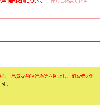
楽天ルーム
榎 恭宏
横村 辰徳
正規のお仕事で年収5
武井
記事削除依頼について
からご確認くださ
日安定して稼ぐ！スマホだけですべて完結
毎月簡単収入アップ
水野賢一
テージ
合同会社VSL
【公式】コロコロ・ナタデココ
TADAO YOSH
SIGNAL(シグナル)
SKETCH(スケッチ)
SLOW(スロウ)
Smash Wor
SPARKLE!!(スパークル)
STAR .Company.
STAR.system(スターシス
ーズ
Technical service Co.
SHYEN GRACE LAURENT INTERNET SERVICES
The Messiah(ザ・メシア)
THE SAVIOR(ザ・セイバー)
THE SHIP
TH
EM
TOP WINNER運営事務局
trialwork365(トライアルワーク365)
tr
Ubiquitous solution
SIDE JOB REACH(サイドジョブリーチ)
Shinya
imited
pm.T株式会社
NEW PRODUCE(ニュープロデュース)
NEW 
 Hin
NOBU
NOVA
OliveX
omezu
Owners(次世代型
違法・悪質な勧誘行為等を防止し、消費者の利
ZLE
SHIFT(シフト)
QUICK(クイック)
Re:Born(リボーン)
RE
です。
RISE UP(ライズアップ)
Robert.harry.Ōhno
ROKUYON(ロクヨン)
SEVENシステム
SHARE
UBI合同協会サポート
V-System
ーライフ)
ギガマート株式会社
オプトインアフィリエイト
オプトイ