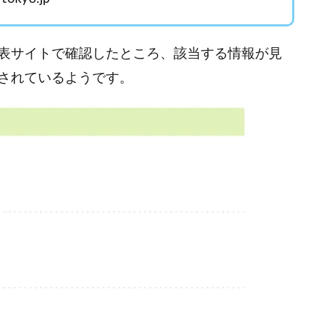
ワン)
EXIT MONEY(イグジットマネー)
expand 副業紹介事務局
ファーレ)
fargo(ファーゴ)
FCシステム
feppiness株式会社
(ファイナンスライフ)
BTC FIRE(ビットファイヤ)
BPOINT
folio Co. Ltd.
表サイトで確認したところ、該当する情報が見
ンス)
【公式】ストック(在宅10Minutes)
【公式】パンド・ラミ
@k
されているようです。
でも目指せる!
000円をGET
100億円ドリームウィーク2025
10万円
副業「LIFE」
3問副業 アンケートモニター
Advance Edge
AI You
ted
AI（人工知能）
AI∞所得
AIアプリで稼ぐ/このアプリがすごい
)
AI時代の情報発信講座
AI運用サポート
AmazingTick
Amaz
事務局
Baron
BETTER CHOICE LIMITED
FIRE
FREEDOM(フリ
営事務局
Ltd.
LIFE Style(ライフスタイル)
LifeCreate合同会社
L
ジョブナビ)
LINEアンケートに答えて!?
LINEでスタンプ送るだけ
LI
リンク)
Lisa
Makoto Honda
LEMON(レモン)
manerak
ト)
MASA
Master Piece運営事務局
Masters Bank(マスターズバン
METHOD30運営事務局
MGB COMPANY(エムジーピーカンパニー)
Life Lead運営事務局
Layla
FREELANCE運営事務局
GRAND S