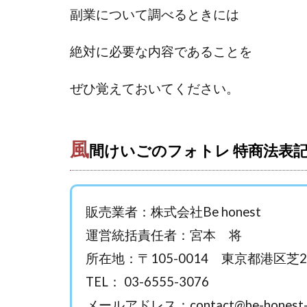
おまかせAI運用
副業について調べるときには
カマAGEインベス
イルカ先生
絶対に必要な内容であることを
きよとらいふ
クロスリテイリン
ぜひ覚えておいてください。
VICTOR(ビクター)
Winners Life
風
World Trader Co L
間けいごのフォトレ 特商法表
アイランドセブン(I-L
アップライフ
アプリで確認する
販売業者：株式会社Be honest
MONEY QUEEN
運営統括責任者：宮本 将
BUTTER CASH
所在地：〒105-0014 東京都港区芝2
chokoっと
C
TEL： 03-6555-3076
Dan.Inoue(ダン 
メールアドレス：
contact@be-honest-