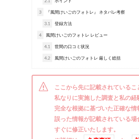
2.1
ポイント
株式会社ライズ
3
『風間けいごのフォトレ』 ネタバレ考察
株式会社アイリス
3.1
登録方法
株式会社Works Ag
4
風間けいごのフォトレ レビュー
株式会社アイコン
株式会社アシスト
4.1
世間の口コミ状況
株式会社イージー
4.2
風間けいごのフォトレ 厳しく総括
株式会社オーシャ
特別副業助成金 
波乗り波動論
ここから先に記載されているこ
江面邦彦
清
私なりに実施した調査と私の経
無料!カンタン!はや
完全な根拠に基づいた正確な情
物販ONE(miraise)
誤った情報が記載されている場
株式会社ワイズ
すぐに修正いたします。
株式会社蝶名林