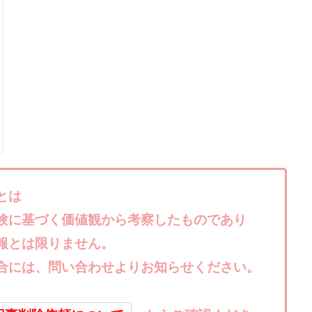
株式会社キャッツ
株式会社お友達企画
株式会社ラブアンドピース
株式会社TRIBE
株式会社Ubiquitous Solution
株式会社Uスクウェ
ency
株式会社WorksAgency
株式会社X-style
株式会社YASAKA
株式会社アイラボ
株式会社アオヤマ
株式会社オリジナル
株
株式会社アシスト・クローバー
株式会社アスク
株式会社アドバン
株式会社インター
株式会社インラージ
株式会社エキスパート
ン・ファーム
株式会社オタケン
株式会社ラット
株式会社リテラシ
夢実現キャンペーン
清原達郎
沖中純一
河村一志
河野真美
浅野夕美
浜田雄介
海外運営
深原祥太
清原資産管理グルー
とは
水圭一郎
渡辺佳織
湯浅 和弘
滝沢 風香
滝沢賢治
濵田
験に基づく価値観から考察したものであり
っ!誰でも週給35万円GET!!
熊倉 駿介
片山恵美子
物販/せどり/
報とは限りません。
池本 慎一
江上 一機
株式会社リンクス
椿梨沙
株式会
合には、問い合わせよりお知らせください。
株式会社ワンダーリアリティ
株式会社仕
株式会社和
株式会社
株式会社評判
桐生秀臣
桜木
森 達郎
楠山高広
永森