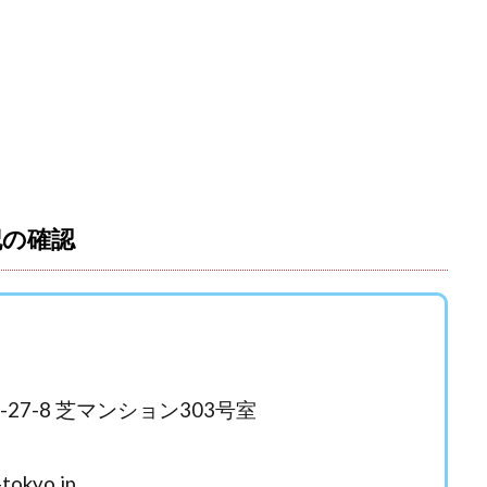
おむられいか
ガーディアン・トリニティ
カール鈴木
かずくん
トメンバーズ
かんたんスマホ副業
かんたん副業
キャッチtheディ
キャリア(CARRIER)
キャリプロ(キャリアプログラム)
キャリプロ運営事
グッドナビJOB
クニトミ
グランドマスターピースFX
グローバ
グ
クロスリテイリング株式会社
コーチング
エンジェル
イマ
アークAI
VIP LIVE STERAM
WILLIAM CULANDOG JOROLAN
(ウィナーズライフ)
WINNING ACADEMY(ウイニングアカデミー)
Workings
td
Write UP
Yamashita Takuma
YSK
ZEXS運営事務局
記の確認
AND 7)
いいね!するだけ
アクシス合同会社
アダルトアフィリエイ
アドネス株式会社
アフェリエイトは稼げない
アブダビ先生
アプ
だけ
アプリ生活
アモン
アラン・ソリマチ
New Pioneer
(マネークイーン)
コア(CORE)
Delta運営サポート事務局
(バターキャッシュ)
BUZプロジェクト
CASHｘCAPTURE運営事務局
C
-27-8 芝マンション303号室
IEL(シエル)
CM再生で100万円!
CONNECT(コネクト)
dagen
イノウエ)
Diary(ダイアリー)
BREAKER(ブレイカー)
DTH Co.
EA
tokyo.jp