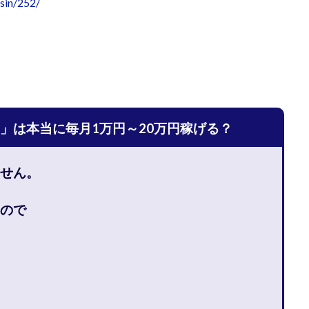
bsin/252/
宅のんびリッチ
坂井彰吾
安藤 翔大
安達健太郎
我有洋哉
本拓弥(チョゴリ)
山本耕而
岡崎 健二
岡村貴弘
岡田芳弘
川原 充将
川口 真子
川端 健太
山崎友也
川端理恵
工藤
市川 翔平
市川彩子
布施春輝
平野千春
後藤健二
必勝プ
田賢治
山崎隆
山岸祐介
宮光勇次
小川ゆうり
宮地乙十
田裕司
富岡 伸成
富樫美月
富永健
富田湧貴
寺澤英明
」は本当に毎月1万円～20万円稼げる？
林 実
山口英樹
小林よしのり
小林尚美
小林正人
小林
額資金で激安不動産投資
尾崎圭司
山中祐希
山之内リアルエステー
せん。
式会社STAGE
株式会社STS
合同会社アース
自分の選んだ写真が収益
者でも稼げる
競馬でカンタン副業 運営事務局
竹井佑介
竹原芳美
ので
 奈々未
紫垣英昭
織田慶
臼井穂乃果
秒速のFX スキャルマジ
原将悟
華山奈緒子
落合琢哉
葉月らな
藏野 雄哉
藤原飛
堂健一
秘密のテキスト
秋葉 卓也
藤田 陸
畑岡宏光
田
圭
田中康裕
田中武志
田中絵美
田島俊明
甲斐雅人
福林みずき
益井雅
相川奈津妃
相川浩介
相葉はるか
真