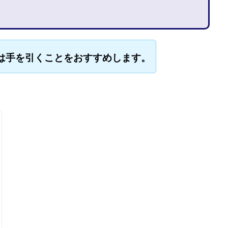
石山 昌志
石川聡彦
確定申告
神威(KAMUI)
藤沢琴音
西
命毎日3万円!
須藤一寿
風間けいご
馬場和義
駒形 哲治
柳大輔
高橋 伸行
高橋 守美
高橋優作
長谷川博
高橋優
は手を引くことをおすすめします。
橋良彰
高橋菜々美
髙野丈
鬼塚尚仁
ルシステム「即金1億円ボタン」
黒澤真
黒田勉
齊藤大地
阿部
西崎 薫
金 佳史
西村和之
西森康二
西澤英樹
西田哲
赤澤天道
近藤かおり
近藤智弘
遠藤 友里子
酒井
金
勝(キムマサル)
金子弘給
金子正人
金山莉緒
金本浩
鈴
鈴木克佳
鈴木翔
鈴村有基
生成AIの学校「飛翔」
犬神空
YLE
株式会社ドライブ
株式会社グロース
株式会社ゲート
レバテック
株式会社サンアイ
株式会社ジョイン
株式会社スパイラ
株式会社セカンド
株式会社タイプ
株式会社チャプター2
ルナイン
株式会社カーロット
株式会社ナレッジ
株式会社ニュース
株式会社ネクト
株式会社パワープロモート
株式会社ファナウス
ド
株式会社プラスビジョン
株式会社ブリッジ
株式会社プルミエー