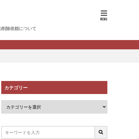
香
松尾健一郎
松野有希
の削除依頼について
FREDERIQS
木村大輔
攝津智洋
川卓也
ーク
PPCアフィリエイト
カテゴリー
望月 光
ATURAL NINE
社one
SELLTEC