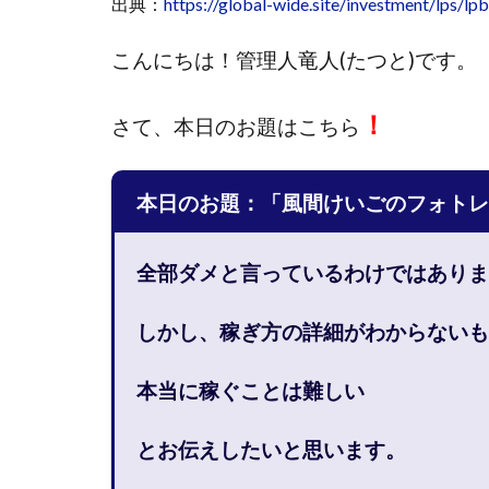
出典：
https://global-wide.site/investment/lps/lp
國富竜也
在
こんにちは！
管理人竜人(たつと)です。
山形直樹
山
嵯峨翔太郎
！
さて、
本日のお題はこちら
工藤総一郎
志賀恭介
成
宮林 慶次
宮
本日のお題：「風間けいごのフォトレ
小川 和人
小
小泉一浩
少
全部ダメと言っているわけではありま
山口孝志
株
空いた時間で高齢
しかし、稼ぎ方の詳細がわからないも
米澤 蓮
紀田
荒木剛志
菅
本当に稼ぐことは難しい
藤堂 成一
藤
とお伝えしたいと思います。
田中 旭
田中
白川さやか