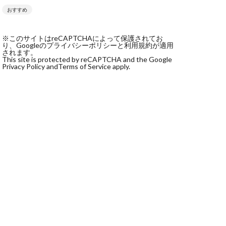
おすすめ
社monokoko
会社Be honest
※このサイトはreCAPTCHAによって保護されてお
株式会社e-plus
り、Googleのプライバシーポリシーと利用規約が適用
されます。
This site is protected by reCAPTCHA and the Google
Privacy Policy and
Terms of Service apply.
式会社GW
株式会社LAMP
健太
塩田沙代
宏
天本隼人
本桃太郎
スト
ン
輔
唐莉萍