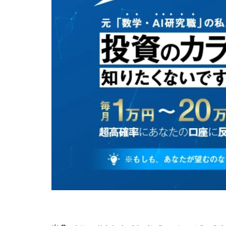
株式会社Seven stu
株式会社Link Partn
株式会社Bell tree
株式会社FC
株式会社GENERAL
株式会社H・S
手塚 久典
戸
夏目歩美
多
坂本よしたか
天照(アマテラス)
坂口健
安達
合同会社クラウド
合同会社シームレ
合同会社ネクスト
合同会社リンク