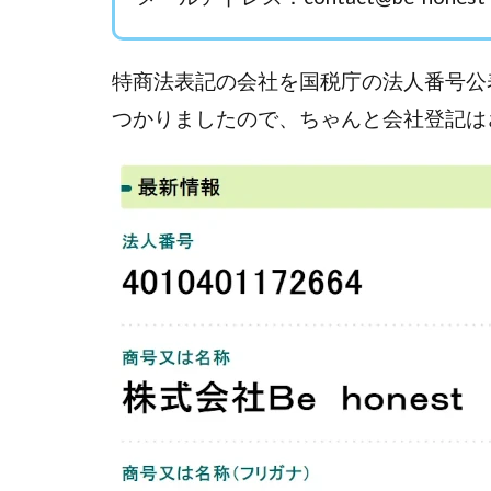
Everyone(エブリ
FANFARE(ファン
Finance Life
特商法表記の会社を国税庁の法人番号公
ADVANCE(アドバ
つかりましたので、ちゃんと会社登記は
000万～1億を誰
2024年最新LINE
Blue Triangle Limi
AIサービス(XTOOL
Back Up!!!!運営
MONEY LIFE運
LINE JOBNAVI(
LiNK
LINK(
MARKET(マーケッ
MAXIM(マクシム)
MIDAS(ミダス)