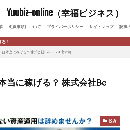
Yuubiz-online（幸福ビジネス）
松永千代
本田
杉本 裕介
村上翔吾
村岡 大樹
村麻巴
峻亮
松崎リオナ
松木慎也
松澤英二
本当にあったうまい話
業
免責事項について
プライバーポリシー
サイトマップ
記事
原久美子
栗田真一
株式会社 door
株式会社 e-FLAGS
株式会社 
株式会社 業
株式会社１(イチ)
株式会社8Bee
本橋へいすけ
日給5万円可能なながら感覚の副収入アプリ
投資
投資家 亜依
本当に稼げる？ 株式会社Be honest 宮本将
 money)
斉藤 敏雄
斎藤 敏雄
新井 孝弘
新井 悠馬
新
業投資)
星野拓馬
望月詩織
暮らしのノマド
最先端スマホワ
術
最短1分で3万円が稼げる即金副業アプリ
最短即日>>高収入
最速
当に稼げる？ 株式会社Be
ジア
有限会社ユースフルインフォ
有限会社現代
有限会社自由人
株式会社Asset Cube
戸田 亮太
株式会社PRICELESS
株式会社N
EL
株式会社NKcreative
株式会社note
株式会社OMT
株式会
株式会社PACHA(パチャ)
株式会社PLUM
株式会社Precious.Light
SS
株式会社Logical Forex
株式会社PROGRESS
株式会社Regene
投資
株式会社reward
株式会社ROAD
株式会社SD TRUST
株式会社