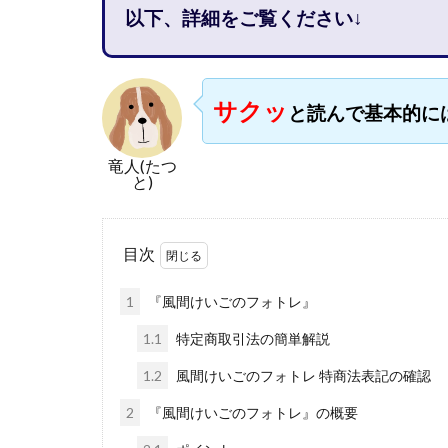
以下、詳細をご覧ください↓
石塚 憲史
高橋 秀明
革
高柳 卓馬
高
サクッ
と読んで基本的に
高橋拓真
高
魅惑のFXスキャ
竜人(たつ
長谷川マコト
と)
話題の最新副業
長澤 祐介
金
目次
鈴木優次郎
株式会社TOKYO ST
1
『風間けいごのフォトレ』
株式会社ゴールド
1.1
特定商取引法の簡単解説
株式会社スマイル
1.2
風間けいごのフォトレ 特商法表記の確認
株式会社ナチュラ
2
『風間けいごのフォトレ』の概要
株式会社ネクスト
株式会社フィール