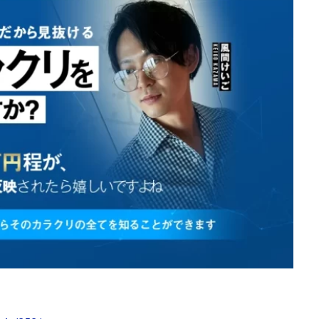
d
株式会社SixSence
株式会社Smart Life
株式会社soleil
株式会
ers
株式会社Axio
株式会社FlowRace
株式会社BANKER6
株式
株式会社BLOOM
株式会社BLUE
株式会社Continue Marketing LAB
株式会社FEEL
株式会社first
株式会社FrontShine
株式会社Link
HAWK
株式会社gleam
株式会社GOLAZO
株式会社greed
株
株式会社H.S
株式会社ICC
株式会社jカンパニー
株式会社K&H
井田拓也
株式会社Stella
大川康治
坪井 健
堤 舞尋
塚原
田明弘
大原 哲男
大原哲男
大島眞理子
大島領介
大川智
大森淳弘
大田賢二
大西良幸
天内 碧海
天才トレーダーヤス
プロジェクト
天野 照章
奥野雄二
宇佐美恵那
安藤 仁
坂
健太朗
合同会社ミドル
合同会社アドバンス
合同会社ウェルファー
ジャパン
合同会社サウザントレフト
合同会社サバイバルグランピング
ス
合同会社センス
合同会社チルダワーク
合同会社ナチュ
イノベーション
合同会社リバーシブル
坂元雄徳
合同会社リュウシ
合同会社リングペイ
吉岡勝利
吉本昌代
吉江 佑弥
和佐大