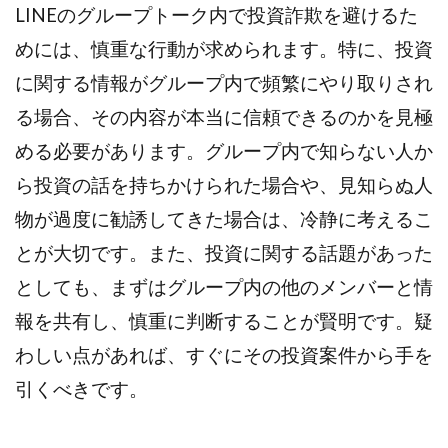
LINEのグループトーク内で投資詐欺を避けるた
センタービレッジ合同会社
ソウルメイト(SOUL MATE)
めには、慎重な行動が求められます。特に、投資
ソフト株式会社
タスク詐欺
スマホふくぎょうのおしごと！
チャプロ
に関する情報がグループ内で頻繁にやり取りされ
ちょこスマ
ちょこっと
ちょこプラ(choco+)
る場合、その内容が本当に信頼できるのかを見極
ちょな(蝶名林達也)
どこでもビジネス
トライアル
める必要があります。グループ内で知らない人か
トラスト株式会社
ドリームクラフターズ
ら投資の話を持ちかけられた場合や、見知らぬ人
ドリームテック合同会社
ドリームワーク
物が過度に勧誘してきた場合は、冷静に考えるこ
スマホを使って稼ぐ方法
スマホひとつでらくらく副業
とが大切です。また、投資に関する話題があった
トレンド
スマートジョブnet
としても、まずはグループ内の他のメンバーと情
サクッとお仕事サービス
サクッと毎日5万円
報を共有し、慎重に判断することが賢明です。疑
サポーターズファミリー(supporter's family)
サルでも出来る!最新のお金の稼ぎ方
わしい点があれば、すぐにその投資案件から手を
ジーニアスブラックボックス
引くべきです。
スーパースマイル(SUPER SMILE)
スキマ時間で稼ぐ Job Lob
スキマ時間の有効活用