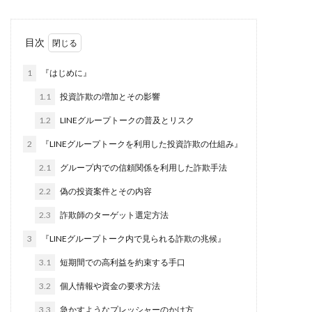
株式会社jカンパニー
株式会社K&H
株式会社LAMP
手塚 久典
戸井田拓也
株式会社Stella
目次
大川康治
坪井 健
堤 舞尋
塚原健太
1
『はじめに』
塩田沙代
夏目歩美
多田明弘
大原 哲男
大原哲男
大島眞理子
大島領介
大川智宏
1.1
投資詐欺の増加とその影響
坂本よしたか
大森淳弘
大田賢二
大西良幸
1.2
LINEグループトークの普及とリスク
天内 碧海
天才トレーダーヤス
天本隼人
2
『LINEグループトークを利用した投資詐欺の仕組み』
天照(アマテラス)プロジェクト
天野 照章
奥野雄二
2.1
グループ内での信頼関係を利用した詐欺手法
宇佐美恵那
安藤 仁
坂本桃太郎
坂口健
2.2
偽の投資案件とその内容
安達健太朗
合同会社ミドル
合同会社アドバンス
2.3
詐欺師のターゲット選定方法
合同会社ウェルファースト
合同会社クラウドジャパン
3
『LINEグループトーク内で見られる詐欺の兆候』
合同会社サウザントレフト
合同会社サバイバルグランピング
合同会社シームレス
3.1
短期間での高利益を約束する手口
合同会社センス
合同会社チルダワーク
3.2
個人情報や資金の要求方法
合同会社ナチュ
合同会社ネクストイノベーション
3.3
急かすようなプレッシャーのかけ方