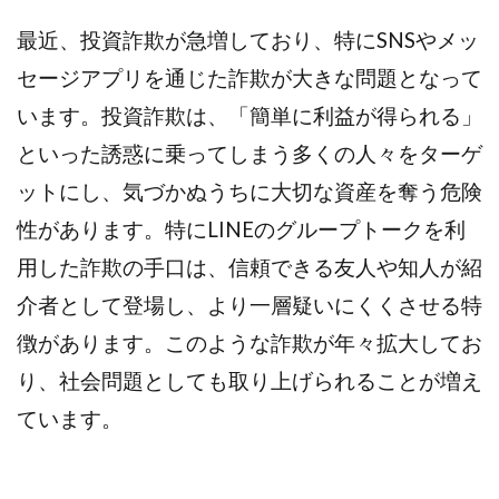
西澤英樹
西田哲朗
話題の最新副業
赤澤天道
最近、投資詐欺が急増しており、特にSNSやメッ
近藤かおり
近藤智弘
遠藤 友里子
酒井
セージアプリを通じた詐欺が大きな問題となって
金の虎(マネーの虎)
長澤 祐介
金勝(キムマサル)
います。投資詐欺は、「簡単に利益が得られる」
金子弘給
金子正人
金山莉緒
金本浩
といった誘惑に乗ってしまう多くの人々をターゲ
鈴木 孝二
鈴木 翔
鈴木優次郎
鈴木克佳
ットにし、気づかぬうちに大切な資産を奪う危険
鈴木翔
鈴村有基
生成AIの学校「飛翔」
性があります。特にLINEのグループトークを利
犬神空
株式会社TOKYO STYLE
株式会社ドライブ
株式会社グロース
株式会社ゲート
用した詐欺の手口は、信頼できる友人や知人が紹
株式会社ゴールドレバテック
株式会社サンアイ
介者として登場し、より一層疑いにくくさせる特
株式会社ジョイン
株式会社スパイラル
徴があります。このような詐欺が年々拡大してお
株式会社スマイル
株式会社セカンド
り、社会問題としても取り上げられることが増え
株式会社タイプ
株式会社チャプター2
ています。
株式会社ナチュラルナイン
株式会社カーロット
株式会社ナレッジ
株式会社ニュース
株式会社ネクスト
株式会社ネクト