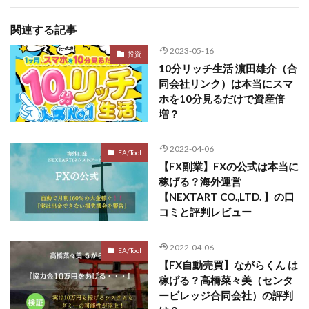
関連する記事
2023-05-16
投資
10分リッチ生活 濵田雄介（合
同会社リンク）は本当にスマ
ホを10分見るだけで資産倍
増？
2022-04-06
EA/Tool
【FX副業】FXの公式は本当に
稼げる？海外運営
【NEXTART CO.,LTD. 】の口
コミと評判レビュー
2022-04-06
EA/Tool
【FX自動売買】ながらくん は
稼げる？高橋菜々美（センタ
ービレッジ合同会社）の評判