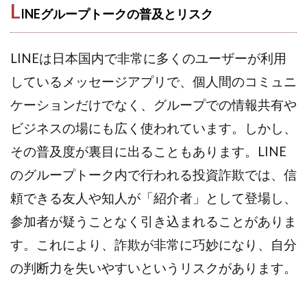
L
INEグループトークの普及とリスク
株式会社パワープロモート
株式会社ファナウス
株式会社フィールド
株式会社プラスビジョン
LINEは日本国内で非常に多くのユーザーが利用
株式会社ブリッジ
株式会社プルミエールエージェント
株式会社ライズ
株式会社キャッツ
しているメッセージアプリで、個人間のコミュニ
株式会社お友達企画
株式会社ラブアンドピース
ケーションだけでなく、グループでの情報共有や
株式会社アイリス
株式会社TRIBE
ビジネスの場にも広く使われています。しかし、
株式会社Ubiquitous Solution
株式会社Uスクウェア
その普及度が裏目に出ることもあります。LINE
株式会社Works Agency
株式会社WorksAgency
のグループトーク内で行われる投資詐欺では、信
株式会社X-style
株式会社YASAKA
株式会社アート
頼できる友人や知人が「紹介者」として登場し、
株式会社アイコン
株式会社アイラボ
参加者が疑うことなく引き込まれることがありま
株式会社アオヤマ
株式会社オリジナル
す。これにより、詐欺が非常に巧妙になり、自分
株式会社アクト
株式会社アシスト
株式会社アシスト・クローバー
株式会社アスク
の判断力を失いやすいというリスクがあります。
株式会社アドバンス
株式会社イージー
株式会社インター
株式会社インラージ