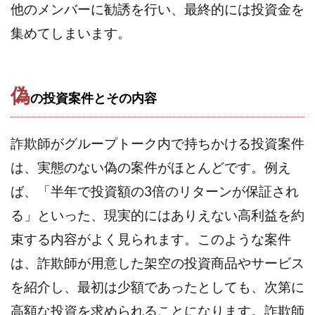
TEDASUKE
The Messiah(ザ・メシア)
他のメンバーに勧誘を行い、最終的には投資金を
THE SAVIOR(ザ・セイバー)
THE SHIP
集めてしまいます。
THE TEAM(ザ チーム)
TIME BANK SYSTEM
TOP WINNER運営事務局
trialwork365(トライアルワーク365)
trillion
偽
の投資案件とその内容
trillion運営事務局
Ubiquitous solution
SIDE JOB REACH(サイドジョブリーチ)
Shinya
詐欺師がグループトーク内で持ちかける投資案件
United Rich F＆B Limited
pm.T株式会社
は、実態のない偽の案件がほとんどです。例え
NEW PRODUCE(ニュープロデュース)
ば、「半年で投資額の3倍のリターンが保証され
NEW SHIFT(ニューシフト)
NFT
Ng Man Hin
NOBU
NOVA
OliveX
omezu
る」といった、現実的にはありえない高利益を約
Owners(次世代型エンジェル投資)
Parrish
PUZZLE
束する内容がよく見られます。このような案件
SHIFT(シフト)
QUICK(クイック)
は、詐欺師が用意した架空の投資商品やサービス
Re:Born(リボーン)
REGAIN(リゲイン)
を紹介し、最初は少額であったとしても、次第に
REVERS(リバース)
RISE UP(ライズアップ)
高額な投資を求められることになります。詐欺師