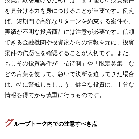
全自動AIシステム(Trading System)
を見分ける力を身につけることが重要です。例え
全自動インサイダーROBOT
内藤 洋子
内藤隆児
ば、短期間で高額なリターンを約束する案件や、
円城寺
写真や動画にいいねするだけ!
実績が不明な投資商品には注意が必要です。信頼
写真を送信して報酬GET
写真を選んで安定した収益を！
できる金融機関や投資家からの情報を元に、投資
副業専門オープンチャット
冨永愛理
出口洋平
案件の信憑性を確認することが大切です。また、
初心者
前田 義明
前田愛
副業
副業コンシェルジュ鈴木
副業ネットワーク
もしその投資案件が「招待制」や「限定募集」な
副業の教室事務局
副業ポスト
どの言葉を使って、急いで決断を迫ってきた場合
副業ポスト運営事務局
七里信一
は、特に警戒しましょう。健全な投資は、十分な
一般社団法人こころインターナショナル
情報を得てから慎重に行うものです。
ザ・プレジデント(THE PRESIDENT)
タートルビジネススクール
スマホ内の画像を送信してカンタン副収入
スマホ副業
グ
ループトーク内での注意すべき点
スマホ副業ナビ
スマホ副業ナビ(ふくぎょーまいすたー)
スマリッチ(smarich)
センサーズ
センター(center)