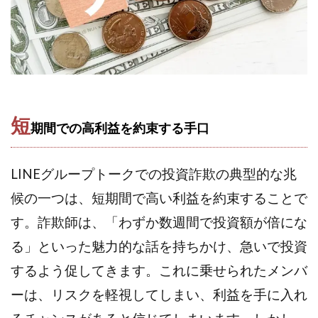
CASHｘCAPTURE運営事務局
ChatGPTセミナー
chokoっと
CIEL(シエル)
CM再生で100万円!
CONNECT(コネクト)
dagen
Dan.Inoue(ダン イノウエ)
Diary(ダイアリー)
BREAKER(ブレイカー)
DTH Co.
EA/Tool
EVER
Everyone(エブリワン)
短
期間での高利益を約束する手口
EXIT MONEY(イグジットマネー)
expand 副業紹介事務局
FANFARE(ファンファーレ)
fargo(ファーゴ)
LINEグループトークでの投資詐欺の典型的な兆
FCシステム
feppiness株式会社
候の一つは、短期間で高い利益を約束することで
Finance Life(ファイナンスライフ)
BTC FIRE(ビットファイヤ)
BPOINT
folio Co. Ltd.
す。詐欺師は、「わずか数週間で投資額が倍にな
ADVANCE(アドバンス)
る」といった魅力的な話を持ちかけ、急いで投資
【公式】ストック(在宅10Minutes)
するよう促してきます。これに乗せられたメンバ
【公式】パンド・ラミ
@kiyo
ーは、リスクを軽視してしまい、利益を手に入れ
000万～1億を誰でも目指せる!
000円をGET