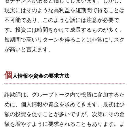
るチャンスがあると信じてしまいます。しかし、
100億円ドリームウィーク2025
現実にはそのような高利益を短期間で得ることは
10万円GET!!～動画を見て～
不可能であり、このような話には注意が必要で
2024年最新LINE副業「LIFE」
3問副業 アンケートモニター
Advance Edge
す。投資には時間をかけて成長するものが多く、
AI YouTuberビジネス講座
Blue Triangle Limited
短期間で高いリターンを得ることは非常にリスク
AI（人工知能）
AI∞所得
が高いと言えます。
AIアプリで稼ぐ/このアプリがすごい
AIサービス(XTOOL)
AI時代の情報発信講座
AI運用サポート
AmazingTick
Amazon
Back Up!!!!運営事務局
個
人情報や資金の要求方法
Baron
BETTER CHOICE LIMITED
FIRE
FREEDOM(フリーダム)
MONEY LIFE運営事務局
詐欺師は、グループトーク内で投資に参加するた
Ltd.
LIFE Style(ライフスタイル)
LifeCreate合同会社
めに、個人情報や資金を求めてきます。最初は少
LINE
LINE JOBNAVI(ジョブナビ)
額の投資を促すことが多いですが、次第にその金
LINEアンケートに答えて!?
LINEでスタンプ送るだけ
額を増やすように要求されることもあります。ま
LINEで簡単アンケート
LiNK
LINK(リンク)