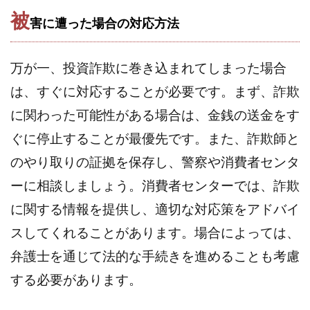
被
スクエア株式会社
スター・プラチナ
スマート副業
害に遭った場合の対応方法
スマホのビジネス
スマート資産形成(LDF)
スマキャン(SMACAN)
スマナビ.com
万が一、投資詐欺に巻き込まれてしまった場合
スマホ1台でどこでも副収入
スマホアベンジャー
は、すぐに対応することが必要です。まず、詐欺
スマホタップだけで
スマホでらくらく副収入アプリ
に関わった可能性がある場合は、金銭の送金をす
スマホで副収入の決定版
スマホで始める在宅生活
ぐに停止することが最優先です。また、詐欺師と
スマホで稼げる?【裏ワザ副業】
スマホのおしごと
のやり取りの証拠を保存し、警察や消費者センタ
トレーダーKaibe
ナイトグループ 岡崎
わずか1日で5万円以上稼ぐ利用者が続出
ゆきや
ーに相談しましょう。消費者センターでは、詐欺
マネパン KOJI
マネロブ
みきお校長
ミユ
に関する情報を提供し、適切な対応策をアドバイ
ミラクル(MIRACLE)
ミリオネア5
スしてくれることがあります。場合によっては、
ミリオネアチャレンジ
ミリオンラボ(million labo)
弁護士を通じて法的な手続きを進めることも考慮
ミリチャレ
みんなのハッピーワーク
ゆるリッチ
する必要があります。
マネーキューピット
ライフアップ(LIFE UP)
ライブアドバイザーカレッジ