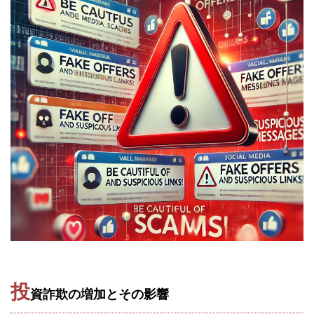
田中 拓哉
田中 旭
田中圭
田中康裕
田中武志
田中絵美
田島俊明
甲斐雅人
町田 信義
白川さやか
福林みずき
益井雅
相川奈津妃
相川浩介
相葉はるか
真中 翔
石井泰裕
石塚 憲史
石山 昌志
石川聡彦
確定申告
神威(KAMUI)
藤沢琴音
西勇輝
王 義虎
高橋 秀明
革命毎日3万円!
須藤一寿
風間けいご
馬場和義
駒形 哲治
高坂 隆
高柳 卓馬
高柳大輔
高橋 伸行
高橋 守美
高橋優作
長谷川博
高橋優里
高橋悟
高橋拓真
高橋良彰
高橋菜々美
髙野丈
鬼塚尚仁
魅惑のFXスキャルシステム「即金1億円ボタン」
黒澤真
投
黒田勉
齊藤大地
阿部 亮平
長谷川マコト
資詐欺の増加とその影響
西崎 薫
金 佳史
西村和之
西森康二