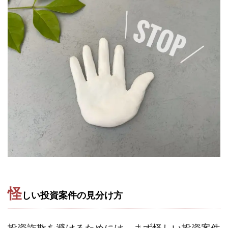
中村健吾
中村友也
中村洸一
中村陽
中田光治
中谷司
中野
中野 友貴
中野愛望
佐藤由規
佐藤隆司
一般財団法人日本投資家育成機構
合同会社Artemis
加藤陸
加藤隆伸
動画を見てGET
動画を見て報酬GET(ゲット)
北野毅
千葉雄介
即金アプリを無料ダウンロードして毎日30
友成 優吾
古賀稜
合同会社 RoyalBond
合同会社AZone
加藤浩司
合同会社blue
合同会社CMP
合同会社Fans
合同会社first
合同会社Like Factory
合同会社NT
合同会社REEF
合同会社Renaissance
合同会社Smile
合同会社ST
合同会社start moving
怪
加藤浩次
加藤敏行
倉由美希
しい投資案件の見分け方
写真を選んで収益GET
億のゲームチェンジ
億の継承
億り人プロジェクト
儲けの達人FX
投資詐欺を避けるためには、まず怪しい投資案件