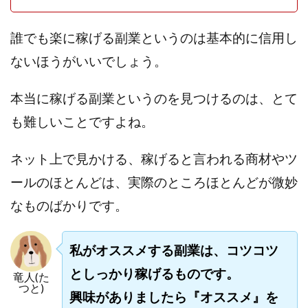
プラチナメソッド2024
ブラックサタン(Black Satan)
誰でも楽に稼げる副業というのは基本的に信用し
フラットワーク
フリー株式会社
フルーツ(スマホをタップするだけ!?)
ホーム合同会社
ないほうがいいでしょう。
ほったらかしFX運営事務局
マイリスト(My List)
本当に稼げる副業というのを見つけるのは、とて
김 가싸
も難しいことですよね。
検索
ネット上で見かける、稼げると言われる商材やツ
ールのほとんどは、実際のところほとんどが微妙
なものばかりです。
私がオススメする副業は、コツコツ
としっかり稼げるものです。
竜人(た
つと)
興味がありましたら『オススメ』を