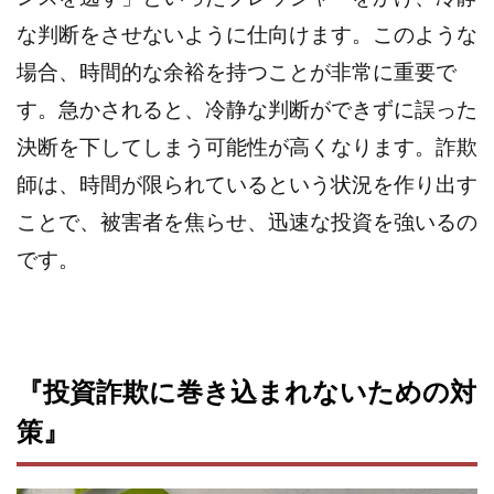
JUPITER運営事務局
Katsutoshi Kumakura
KOJI
な判断をさせないように仕向けます。このような
KOUTAROU TOMITA
ゴールドラッシュEX
場合、時間的な余裕を持つことが非常に重要で
コンサル
合同会社V.S.L
今村雅士
五十嵐
す。急かされると、冷静な判断ができずに誤った
五十嵐レオン
五十嵐瑛太
五十嵐真也
決断を下してしまう可能性が高くなります。詐欺
井上瑞希
井上裕貴
井口晃
今 努
今、話題!簡単・最新お仕事サービス!
師は、時間が限られているという状況を作り出す
今すぐ始める副業革命
今瀬 健二
久野愛実
ことで、被害者を焦らせ、迅速な投資を強いるの
今瀬健二
仮想通貨
仮想通貨Vtuberハク
です。
伊東みさき
伊東弘人
伊藤 弘人
会社名 合同会社paradiz
佐竹 良平
佐藤俊幸
佐藤健
佐藤彰洋
二宮瑛士
久保夕貴
佐藤竜
中山 浩昴
三上功太
三上夏治
『投資詐欺に巻き込まれないための対
三宅常雄
三浦健一
上原真琴
上山 大利
策』
下田隆
世界一カンタンなFXの稼ぎ方
中原 徹
中尾龍
中悠太
丸山 徹
中本英
中村 邦明