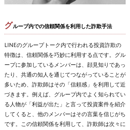
株式会社蝶名林
株式会社評判
桐生秀臣
桜木
森 達郎
楠山高広
永森 航汰
楽々収入アップ
グ
ループ内での信頼関係を利用した詐欺手法
楽天ルーム
榎 恭宏
横村 辰徳
正規のお仕事で年収5
武井 康哲
武田勇吾
武田章司
毎日安定して稼ぐ！スマホだけですべて完結
LINEのグループトーク内で行われる投資詐欺の
毎月簡単収入アップ
水野賢一
特徴は、信頼関係を巧妙に利用する点です。グル
合同会社アップステージ
合同会社VSL
ープに参加しているメンバーは、顔見知りであっ
【公式】コロコロ・ナタデココ
TADAO YOSHIHARA
たり、共通の知人を通じてつながっていることが
SIGN(サイン)
SIGNAL(シグナル)
SKETCH(スケッチ)
多いため、詐欺師はその「信頼感」を利用して近
SLOW(スロウ)
Smash Works
SONIC(ソニック)
づきます。例えば、グループ内でよく知られてい
SPARKLE!!(スパークル)
STAR .Company.
る人物が「利益が出た」と言って投資案件を紹介
STAR.system(スターシステム)
SUPERリベンジャーズ
Technical service Co.
してくると、他のメンバーはその言葉を信じがち
SHYEN GRACE LAURENT INTERNET SERVICES INC
です。この信頼関係を利用して、詐欺師は次々に