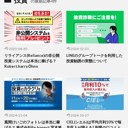
投資
の最新記事4件
2025-04-30
2024-12-31
リライアンス(Reliance)の非公開
LINEのグループトークを利用した
投資システムは本当に稼げる？
投資勧誘の実態について
Robert.harry.Ōhno
2024-11-04
2024-10-27
風間けいごのフォトレは本当に稼
CIEL(シエル)は平均月利10%で毎
げる？ 株式会社Be honest 宮本将
月収入が増える? 副業の口コミと