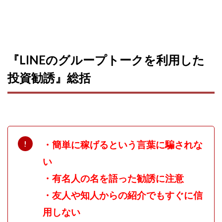
ライフデザイン出版合同会社
らくらくできるスマホ副業
リッチ ギャザリング
リッチ ルーラー
リライアンス(Reliance)
ロミオ・ロドリゲス・ジュニア
ワークスフランチャイジーオフィス
『LINEのグループトークを利用した
ワークホップ(Work Hop)
ワールドリユースシステム
投資勧誘』総括
マネーの湖
マックス岩井
なし
フェールNaviシステム
ニューイヤーパラダイス
ネオナビ
ネオナビ 我有洋哉
ネオライフPROJECT(プロジェクト)
・簡単に稼げるという言葉に騙されな
ネットサーフィンをお金に換える
ネットスター
い
ハイブリッド・トレード・アカデミア
はじめての資産運用
ハピネスサロン
・有名人の名を語った勧誘に注意
はるかコーチング
フィアナ
フォトチェッカー
・友人や知人からの紹介でもすぐに信
マスターピース(MASTER PIECE)
フォトレ
用しない
フォリオJP(Folio)
ふくぎょうパラダイス