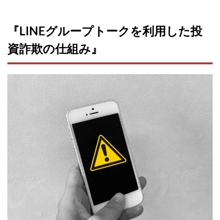
株式会社エキスパート
株式会社オーシャン・ファーム
『LINEグループトークを利用した投
株式会社オタケン
株式会社ラット
株式会社リテラシー
特別副業助成金 夢実現キャンペーン
資詐欺の仕組み』
清原達郎
沖中純一
河村一志
河野真美
波乗りジョニー
波乗り波動論
浅野夕美
浜田雄介
海外運営
深原祥太
清原資産管理グループ
清水 貴裕
江面邦彦
清水圭一郎
渡辺佳織
湯浅 和弘
滝沢 風香
滝沢賢治
濵田雄介
無料!カンタン!はやっ!誰でも週給35万円GET!!
熊倉 駿介
片山恵美子
物販/せどり/転売
物販ONE(miraise)
池本 慎一
江上 一機
株式会社リンクス
椿梨沙
株式会社ワーク
株式会社ワイズ
株式会社ワンダーリアリティ
株式会社仕
株式会社和
株式会社心渡