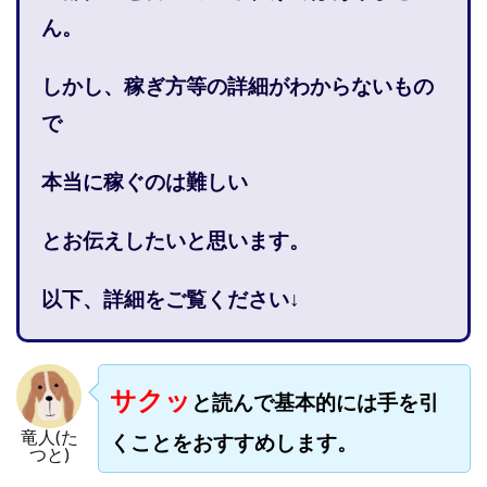
株式会社PROGRESS
株式会社Regene
ん。
株式会社Research
株式会社reward
株式会社ROAD
株式会社SD TRUST
株式会社SELLTEC
しかし、稼ぎ方等の詳細がわからないもの
株式会社Seven stud
株式会社SixSence
で
株式会社Smart Life
株式会社soleil
株式会社monokoko
株式会社Link Partners
本当に稼ぐのは難しい
株式会社Axio
株式会社FlowRace
とお伝えしたいと思います。
株式会社BANKER6
株式会社Be honest
株式会社Bell tree
株式会社BLOOM
株式会社BLUE
以下、詳細をご覧ください↓
株式会社Continue Marketing LAB
株式会社e-plus
株式会社FC
株式会社FEEL
株式会社first
株式会社FrontShine
株式会社Link
サクッ
と読んで基本的には手を引
株式会社GENERALHAWK
株式会社gleam
竜人(た
株式会社GOLAZO
株式会社greed
株式会社GW
くことをおすすめします。
つと)
株式会社H・S
株式会社H.S
株式会社ICC