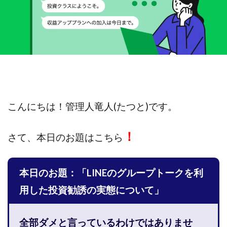
斉藤 敏雄
斎藤 敏雄
新井 孝弘
新井 悠馬
新川卓也
新選組(ガチンコ副業投資)
星野拓馬
望月詩織
暮らしのノマド
最先端スマホワーク
最新AI 5つの錬金術
最短1分で3万円が稼げる即金副業アプリ
最短即日>>高収入
最速PPCアフィリエイト
有限会社エステージア
有限会社ユースフルインフォ
こんにちは！
管理人竜人(たつと)です。
有限会社現代
有限会社自由人
望月 光
株式会社8EIGHT8
株式会社Asset Cube
戸田 亮太
！
さて、
本日のお題はこちら
株式会社PRICELESS
株式会社NATURAL NINE
株式会社NEXT LEVEL
株式会社NKcreative
本日のお題：「LINEのグループトークを利
株式会社note
株式会社OMT
株式会社one
株式会社ORIT
株式会社PACHA(パチャ)
用した投資勧誘の実態について」
株式会社PLUM
株式会社Precious.Light
株式会社PRINCELESS
株式会社Logical Forex
全部ダメと言っているわけではありませ