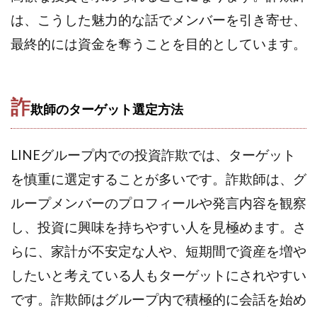
Robert.harry.Ōhno
ROKUYON(ロクヨン)
は、こうした魅力的な話でメンバーを引き寄せ、
Rupex Limited
SCM運営事務局
SEVENシステム
最終的には資金を奪うことを目的としています。
SHARE
UBI合同協会サポート
V-System
NEW LIFE!(ニューライフ)
ギガマート株式会社
オプトインアフィリエイト
オプトインアフェリエイト
詐
欺師のターゲット選定方法
おまかせAI運用
おむられいか
ガーディアン・トリニティ
カール鈴木
かずくん
カマAGEインベストメンバーズ
かんたんスマホ副業
LINEグループ内での投資詐欺では、ターゲット
かんたん副業
キャッチtheディルハム
イルカ先生
を慎重に選定することが多いです。詐欺師は、グ
キャリア(CARRIER)
キャリプロ(キャリアプログラム)
ループメンバーのプロフィールや発言内容を観察
キャリプロ運営事務局
きよとらいふ
し、投資に興味を持ちやすい人を見極めます。さ
グッドナビJOB
クニトミ
らに、家計が不安定な人や、短期間で資産を増や
グランドマスターピースFX
グローバルプロジェクト
したいと考えている人もターゲットにされやすい
クロスリテイリング
クロスリテイリング株式会社
です。詐欺師はグループ内で積極的に会話を始め
コーチング
エンジェル
イマドキの副業