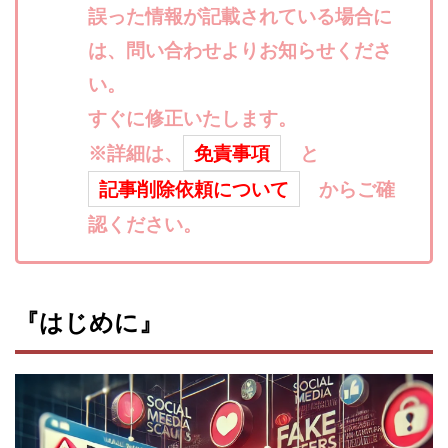
誤った情報が記載されている場合に
寺澤英明
将軍
小川 和人
小林 実
は、問い合わせよりお知らせくださ
山口英樹
小林よしのり
小林尚美
小林正人
小林雄樹
小森みずき
小泉一浩
い。
少額資金で激安不動産投資
尾崎圭司
山中祐希
すぐに修正いたします。
山之内リアルエステート株式会社
山口孝志
※詳細は、
免責事項
と
株式会社STAGE
株式会社STS
合同会社アース
記事削除依頼について
からご確
自分の選んだ写真が収益に!!
稲川博紀
認ください。
空いた時間で高齢者でも稼げる
競馬でカンタン副業 運営事務局
竹井佑介
竹原芳美
竹田茉生
米澤 蓮
紀田 奈々未
紫垣英昭
『はじめに』
織田慶
臼井穂乃果
秒速のFX スキャルマジック
舟引佑太
荒木剛志
菅原将悟
華山奈緒子
落合琢哉
葉月らな
藏野 雄哉
藤原飛鳥
藤咲優
藤堂 成一
藤堂健一
秘密のテキスト
秋葉 卓也
藤田 陸
畑岡宏光
田中