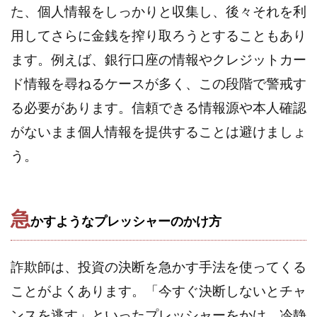
Lisa
Makoto Honda
LEMON(レモン)
た、個人情報をしっかりと収集し、後々それを利
manerak
Mari(武島麻里)
MARKET(マーケット)
用してさらに金銭を搾り取ろうとすることもあり
MASA
Master Piece運営事務局
ます。例えば、銀行口座の情報やクレジットカー
Masters Bank(マスターズバンク)
MAXIM(マクシム)
ド情報を尋ねるケースが多く、この段階で警戒す
METHOD30運営事務局
る必要があります。信頼できる情報源や本人確認
MGB COMPANY(エムジーピーカンパニー)
MIBC
がないまま個人情報を提供することは避けましょ
MIDAS(ミダス)
Life Lead運営事務局
Layla
う。
FREELANCE運営事務局
GRAND SLAM(グランドスラム)
FRONTIER(フロンティア)
FX
FX GO tap
FX King's TRUST
FX/BO
FXミリオネアタワー
急
かすようなプレッシャーのかけ方
FX鬼の手
GAFAシステム
GATE(ゲート)
GB株式会社
GOAL-B
GREAT JOY(グレートジョイ)
Kyouji Sayama
happy-style
Hisanori Teduka
詐欺師は、投資の決断を急かす手法を使ってくる
HPR株式会社
HYBRID(ハイブリッド)
IHR
ことがよくあります。「今すぐ決断しないとチャ
ITS合同会社
JOURNEY（ジャーニー）
ンスを逃す」といったプレッシャーをかけ、冷静