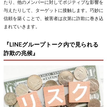
VICTOR(ビクター)
アークAI
VIP LIVE STERAM
たり、他のメンバーに対してポジティブな影響を
WILLIAM CULANDOG JOROLAN
与えたりして、ターゲットに接触します。巧妙に
Winners Life(ウィナーズライフ)
信頼を築くことで、被害者は次第に詐欺に巻き込
WINNING ACADEMY(ウイニングアカデミー)
まれていきます。
Workings(ワーキング)
World Trader Co Ltd
Write UP
Yamashita Takuma
YSK
『LINEグループトーク内で見られる
ZEXS運営事務局
アイランドセブン(I-LAND 7)
いいね!するだけ
アクシス合同会社
詐欺の兆候』
アダルトアフィリエイトクラブ(AAC)
アップライフ
アドネス株式会社
アフェリエイトは稼げない
アブダビ先生
アプリ
アプリで確認するだけ
アプリ生活
アモン
アラン・ソリマチ
New Pioneer
MONEY QUEEN(マネークイーン)
コア(CORE)
Delta運営サポート事務局
BUTTER CASH(バターキャッシュ)
BUZプロジェクト