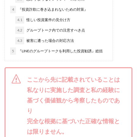
合同会社リバーシブル
坂元雄徳
4
『投資詐欺に巻き込まれないための対策』
合同会社リュウシン
合同会社リンク
4.1
怪しい投資案件の見分け方
合同会社リングペイ
吉岡勝利
吉本昌代
4.2
グループトーク内での注意すべき点
吉江 佑弥
和佐大輔
唐莉萍
國富竜也
4.3
被害に遭った場合の対応方法
在宅のんびリッチ
坂井彰吾
安藤 翔大
5
『LINEのグループトークを利用した投資勧誘』総括
安達健太郎
我有洋哉
川崎 渉
山形直樹
山本拓弥(チョゴリ)
山本耕而
岡崎 健二
岡村貴弘
岡田芳弘
島田隆則
嵯峨翔太郎
川原 充将
ここから先に記載されていることは
川口 真子
川端 健太
山崎友也
川端理恵
工藤 総一郎
工藤総一郎
市川 翔平
私なりに実施した調査と私の経験に
市川彩子
布施春輝
平野千春
後藤健二
基づく価値観から考察したものであ
必勝プロジェクト無双
志賀恭介
成田賢治
り
山崎隆
山岸祐介
宮光勇次
小川ゆうり
完全な根拠に基づいた正確な情報と
宮地乙十葉
宮本将
宮林 慶次
宮田裕司
は限りません。
富岡 伸成
富樫美月
富永健
富田湧貴