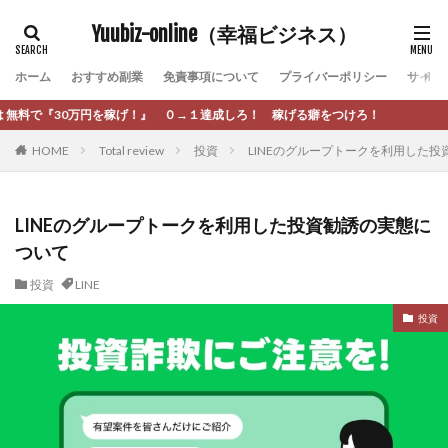
カテゴリー
Yuubiz-online（幸福ビジネス）
ホーム
おすすめ副業
免責事項について
プライバーポリシー
サイト
タグ
１達成しろ！ 稼げる癖をつけろ！
[公式]マネツク
松永千代
本田
杉本 裕介
HOME
Total review
投資
LINEのグループトークを利用した
村上翔吾
村岡 大樹
村麻巴香
松尾健一郎
松尾豊
松岡峻亮
松崎リオナ
松木慎也
松澤英二
本当にあったうまい話
松野有希
LINEのグループトークを利用した投資勧誘の実態に
ついて
柏木直人
栗原久美子
栗田真一
株式会社 door
株式会社 e-FLAGS
株式会社 FREDERIQS
投資
LINE
株式会社 安藤企画
株式会社 業
株式会社１(イチ)
投資
株式会社8Bee
本橋へいすけ
木村大輔
株式会社Appacle
日給5万円可能なながら感覚の副収入アプリ
投資
投資家 亜依
攝津智洋
放置ISマネー(放置 is money)