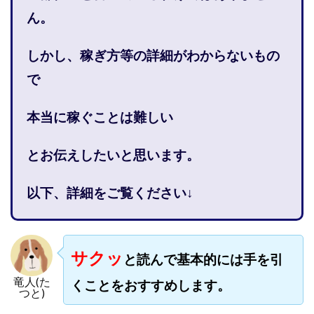
株式会社PROGRESS
株式会社Regene
ん。
株式会社Research
株式会社reward
株式会社ROAD
株式会社SD TRUST
株式会社SELLTEC
しかし、稼ぎ方等の詳細がわからないもの
株式会社Seven stud
株式会社SixSence
で
株式会社Smart Life
株式会社soleil
株式会社monokoko
株式会社Link Partners
本当に稼ぐことは難しい
株式会社Axio
株式会社FlowRace
とお伝えしたいと思います。
株式会社BANKER6
株式会社Be honest
株式会社Bell tree
株式会社BLOOM
株式会社BLUE
以下、詳細をご覧ください↓
株式会社Continue Marketing LAB
株式会社e-plus
株式会社FC
株式会社FEEL
株式会社first
株式会社FrontShine
株式会社Link
サクッ
と読んで基本的には手を引
株式会社GENERALHAWK
株式会社gleam
竜人(た
株式会社GOLAZO
株式会社greed
株式会社GW
くことをおすすめします。
つと)
株式会社H・S
株式会社H.S
株式会社ICC