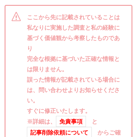
合同会社リバーシブル
坂元雄徳
合同会社リュウシン
合同会社リンク
ここから先に記載されていることは
合同会社リングペイ
吉岡勝利
吉本昌代
私なりに実施した調査と私の経験に
吉江 佑弥
和佐大輔
唐莉萍
國富竜也
基づく価値観から考察したものであ
在宅のんびリッチ
坂井彰吾
安藤 翔大
り
安達健太郎
我有洋哉
川崎 渉
山形直樹
完全な根拠に基づいた正確な情報と
山本拓弥(チョゴリ)
山本耕而
岡崎 健二
は限りません。
岡村貴弘
岡田芳弘
島田隆則
嵯峨翔太郎
川原 充将
誤った情報が記載されている場合に
川口 真子
川端 健太
山崎友也
川端理恵
工藤 総一郎
工藤総一郎
市川 翔平
は、問い合わせよりお知らせくださ
市川彩子
布施春輝
平野千春
後藤健二
い。
必勝プロジェクト無双
志賀恭介
成田賢治
すぐに修正いたします。
山崎隆
山岸祐介
宮光勇次
小川ゆうり
※詳細は、
免責事項
と
宮地乙十葉
宮本将
宮林 慶次
宮田裕司
記事削除依頼について
からご確
富岡 伸成
富樫美月
富永健
富田湧貴