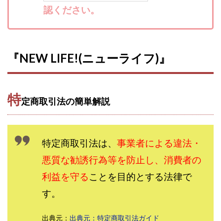
認ください。
寺澤英明
将軍
小川 和人
小林 実
山口英樹
小林よしのり
小林尚美
小林正人
小林雄樹
小森みずき
小泉一浩
少額資金で激安不動産投資
尾崎圭司
山中祐希
『NEW LIFE!(ニューライフ)』
山之内リアルエステート株式会社
山口孝志
株式会社STAGE
株式会社STS
合同会社アース
特
自分の選んだ写真が収益に!!
稲川博紀
定商取引法の簡単解説
空いた時間で高齢者でも稼げる
競馬でカンタン副業 運営事務局
竹井佑介
竹原芳美
特定商取引法は、
事業者による違法・
竹田茉生
米澤 蓮
紀田 奈々未
紫垣英昭
織田慶
臼井穂乃果
秒速のFX スキャルマジック
悪質な勧誘行為等を防止し、消費者の
舟引佑太
荒木剛志
菅原将悟
華山奈緒子
利益を守る
ことを目的とする法律で
落合琢哉
葉月らな
藏野 雄哉
藤原飛鳥
す。
藤咲優
藤堂 成一
藤堂健一
秘密のテキスト
秋葉 卓也
藤田 陸
畑岡宏光
田中
出典元：
出典元：特定商取引法ガイド