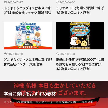
2025-07-27
2025-06-30
ふくぎょうパラダイスは本当に稼
ミリオネア5は毎週5万円以上稼げ
げる? 株式会社キャッツ 湯浅 和弘
る? 副業の口コミと評判
2025-04-20
2025-03-23
どこでもビジネスは本当に稼げる?
正規のお仕事で年収5,000万～1億
株式会社インター 大原 哲男
を誰でも目指せる!は本当に稼げ
る? 副業の口コミと評判
本当に稼げるおすすめ教材
☆ジャンルで資産構築 ☆テクニック ☆実践者のレポート完全公開