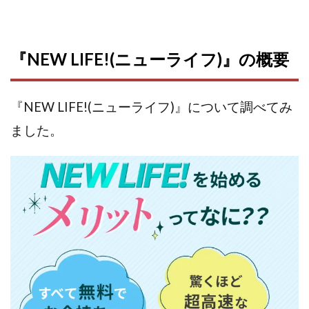
株式会社パワープロモート
株式会社ファナウス
株式会社フィールド
株式会社プラスビジョン
『NEW LIFE!(ニューライフ)』の概要
株式会社ブリッジ
株式会社プルミエールエージェント
株式会社ライズ
株式会社キャッツ
株式会社お友達企画
株式会社ラブアンドピース
『NEW LIFE!(ニューライフ)』について調べてみ
株式会社アイリス
株式会社TRIBE
ました。
株式会社Ubiquitous Solution
株式会社Uスクウェア
株式会社Works Agency
株式会社WorksAgency
株式会社X-style
株式会社YASAKA
株式会社アート
株式会社アイコン
株式会社アイラボ
株式会社アオヤマ
株式会社オリジナル
株式会社アクト
株式会社アシスト
株式会社アシスト・クローバー
株式会社アスク
株式会社アドバンス
株式会社イージー
株式会社インター
株式会社インラージ