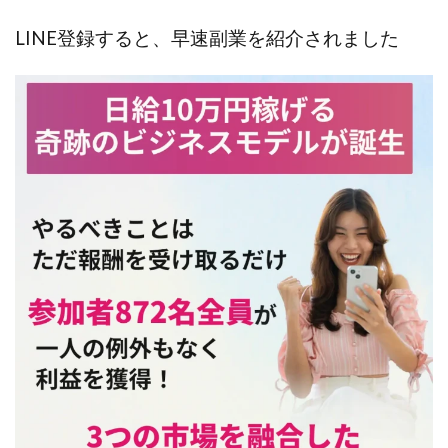
JUPITER運営事務局
Katsutoshi Kumakura
KOJI
LINE登録すると、早速副業を紹介されました
KOUTAROU TOMITA
ゴールドラッシュEX
コンサル
合同会社V.S.L
今村雅士
五十嵐
五十嵐レオン
五十嵐瑛太
五十嵐真也
井上瑞希
井上裕貴
井口晃
今 努
今、話題!簡単・最新お仕事サービス!
今すぐ始める副業革命
今瀬 健二
久野愛実
今瀬健二
仮想通貨
仮想通貨Vtuberハク
伊東みさき
伊東弘人
伊藤 弘人
会社名 合同会社paradiz
佐竹 良平
佐藤俊幸
佐藤健
佐藤彰洋
二宮瑛士
久保夕貴
佐藤竜
中山 浩昴
三上功太
三上夏治
三宅常雄
三浦健一
上原真琴
上山 大利
下田隆
世界一カンタンなFXの稼ぎ方
中原 徹
中尾龍
中悠太
丸山 徹
中本英
中村 邦明