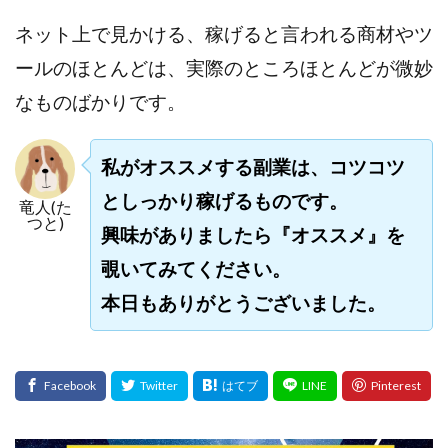
プラチナメソッド2024
ブラックサタン(Black Satan)
ネット上で見かける、稼げると言われる商材やツ
フラットワーク
フリー株式会社
ールのほとんどは、実際のところほとんどが微妙
フルーツ(スマホをタップするだけ!?)
ホーム合同会社
なものばかりです。
ほったらかしFX運営事務局
マイリスト(My List)
김 가싸
私がオススメする副業は、コツコツ
検索
としっかり稼げるものです。
竜人(た
つと)
興味がありましたら『オススメ』を
覗いてみてください。
本日もありがとうございました。