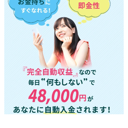
株式会社エキスパート
株式会社オーシャン・ファーム
株式会社オタケン
株式会社ラット
株式会社リテラシー
特別副業助成金 夢実現キャンペーン
清原達郎
沖中純一
河村一志
河野真美
波乗りジョニー
波乗り波動論
浅野夕美
浜田雄介
海外運営
深原祥太
清原資産管理グループ
清水 貴裕
江面邦彦
清水圭一郎
渡辺佳織
湯浅 和弘
滝沢 風香
滝沢賢治
濵田雄介
無料!カンタン!はやっ!誰でも週給35万円GET!!
熊倉 駿介
片山恵美子
物販/せどり/転売
物販ONE(miraise)
池本 慎一
江上 一機
株式会社リンクス
椿梨沙
株式会社ワーク
株式会社ワイズ
株式会社ワンダーリアリティ
株式会社仕
株式会社和
株式会社心渡