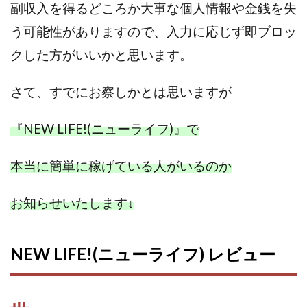
副収入を得るどころか大事な個人情報や金銭を失
センタービレッジ合同会社
ソウルメイト(SOUL MATE)
う可能性がありますので、入力に応じず即ブロッ
ソフト株式会社
タスク詐欺
クした方がいいかと思います。
スマホふくぎょうのおしごと！
チャプロ
ちょこスマ
ちょこっと
ちょこプラ(choco+)
さて、すでにお察しかとは思いますが
ちょな(蝶名林達也)
どこでもビジネス
トライアル
トラスト株式会社
ドリームクラフターズ
『NEW LIFE!(ニューライフ)』で
ドリームテック合同会社
ドリームワーク
スマホを使って稼ぐ方法
スマホひとつでらくらく副業
本当に簡単に稼げている人がいるのか
トレンド
スマートジョブnet
サクッとお仕事サービス
サクッと毎日5万円
お知らせいたします
↓
サポーターズファミリー(supporter's family)
サルでも出来る!最新のお金の稼ぎ方
NEW LIFE!(ニューライフ) レビュー
ジーニアスブラックボックス
スーパースマイル(SUPER SMILE)
スキマ時間で稼ぐ Job Lob
スキマ時間の有効活用