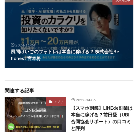
2024-11-04
風間けいごのフォトレは本当に稼げる？ 株式会社Be
honest 宮本将
関連する記事
2022-04-06
アプリ
【スマホ副業】LINEde副業は
本当に稼げる？前田愛（UBI
合同協会サポート）の口コミ
と評判