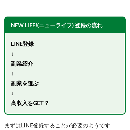
Lisa
Makoto Honda
LEMON(レモン)
manerak
Mari(武島麻里)
MARKET(マーケット)
MASA
Master Piece運営事務局
NEW LIFE!(ニューライフ) 登録の流れ
Masters Bank(マスターズバンク)
MAXIM(マクシム)
METHOD30運営事務局
LINE登録
MGB COMPANY(エムジーピーカンパニー)
MIBC
↓
MIDAS(ミダス)
Life Lead運営事務局
Layla
副業紹介
FREELANCE運営事務局
GRAND SLAM(グランドスラム)
↓
FRONTIER(フロンティア)
FX
FX GO tap
FX King's TRUST
FX/BO
FXミリオネアタワー
副業を選ぶ
FX鬼の手
GAFAシステム
GATE(ゲート)
↓
GB株式会社
GOAL-B
GREAT JOY(グレートジョイ)
高収入をGET？
Kyouji Sayama
happy-style
Hisanori Teduka
HPR株式会社
HYBRID(ハイブリッド)
IHR
まずはLINE登録することが必要のようです。
ITS合同会社
JOURNEY（ジャーニー）