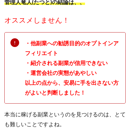
管理人竜人(たつと)の結論は、、
ライフデザイン出版合同会社
らくらくできるスマホ副業
リッチ ギャザリング
リッチ ルーラー
オススメしません！
リライアンス(Reliance)
ロミオ・ロドリゲス・ジュニア
ワークスフランチャイジーオフィス
ワークホップ(Work Hop)
ワールドリユースシステム
・他副業への勧誘目的のオプトインア
マネーの湖
マックス岩井
なし
フィリエイト
フェールNaviシステム
ニューイヤーパラダイス
・紹介される副業が信用できない
ネオナビ
ネオナビ 我有洋哉
・運営会社の実態があやしい
ネオライフPROJECT(プロジェクト)
以上の点から、安易に手を出さない方
ネットサーフィンをお金に換える
ネットスター
がよいと判断しました！
ハイブリッド・トレード・アカデミア
はじめての資産運用
ハピネスサロン
はるかコーチング
フィアナ
フォトチェッカー
本当に稼げる副業というのを見つけるのは、とて
マスターピース(MASTER PIECE)
フォトレ
も難しいことですよね。
フォリオJP(Folio)
ふくぎょうパラダイス