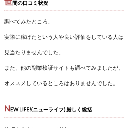
世
間の口コミ状況
スクエア株式会社
スター・プラチナ
スマート副業
スマホのビジネス
スマート資産形成(LDF)
調べてみたところ、
スマキャン(SMACAN)
スマナビ.com
スマホ1台でどこでも副収入
スマホアベンジャー
実際に稼げたという人や
良い評価をしている人は
スマホタップだけで
スマホでらくらく副収入アプリ
スマホで副収入の決定版
スマホで始める在宅生活
見当たりませんでした。
スマホで稼げる?【裏ワザ副業】
スマホのおしごと
トレーダーKaibe
ナイトグループ 岡崎
また、他の副業検証サイトも調べてみましたが、
わずか1日で5万円以上稼ぐ利用者が続出
ゆきや
オススメしているところはありませんでした。
マネパン KOJI
マネロブ
みきお校長
ミユ
ミラクル(MIRACLE)
ミリオネア5
ミリオネアチャレンジ
ミリオンラボ(million labo)
N
EW LIFE!(ニューライフ) 厳しく
総括
ミリチャレ
みんなのハッピーワーク
ゆるリッチ
マネーキューピット
ライフアップ(LIFE UP)
ライブアドバイザーカレッジ