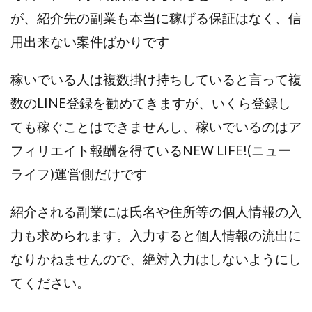
全自動AIシステム(Trading System)
が、紹介先の副業も本当に稼げる保証はなく、信
全自動インサイダーROBOT
内藤 洋子
内藤隆児
用出来ない案件ばかりです
円城寺
写真や動画にいいねするだけ!
写真を送信して報酬GET
写真を選んで安定した収益を！
稼いでいる人は複数掛け持ちしていると言って複
副業専門オープンチャット
冨永愛理
出口洋平
数のLINE登録を勧めてきますが、いくら登録し
初心者
前田 義明
前田愛
副業
ても稼ぐことはできませんし、稼いでいるのはア
副業コンシェルジュ鈴木
副業ネットワーク
フィリエイト報酬を得ているNEW LIFE!(ニュー
副業の教室事務局
副業ポスト
ライフ)運営側だけです
副業ポスト運営事務局
七里信一
一般社団法人こころインターナショナル
紹介される副業には氏名や住所等の個人情報の入
ザ・プレジデント(THE PRESIDENT)
力も求められます。入力すると個人情報の流出に
タートルビジネススクール
なりかねませんので、絶対入力はしないようにし
スマホ内の画像を送信してカンタン副収入
スマホ副業
てください。
スマホ副業ナビ
スマホ副業ナビ(ふくぎょーまいすたー)
スマリッチ(smarich)
センサーズ
センター(center)