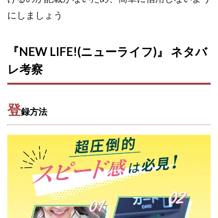
CASHｘCAPTURE運営事務局
ChatGPTセミナー
にしましょう
chokoっと
CIEL(シエル)
CM再生で100万円!
CONNECT(コネクト)
dagen
Dan.Inoue(ダン イノウエ)
Diary(ダイアリー)
『NEW LIFE!(ニューライフ)』 ネタバ
BREAKER(ブレイカー)
DTH Co.
EA/Tool
レ考察
EVER
Everyone(エブリワン)
EXIT MONEY(イグジットマネー)
expand 副業紹介事務局
登
FANFARE(ファンファーレ)
fargo(ファーゴ)
録方法
FCシステム
feppiness株式会社
Finance Life(ファイナンスライフ)
BTC FIRE(ビットファイヤ)
BPOINT
folio Co. Ltd.
ADVANCE(アドバンス)
【公式】ストック(在宅10Minutes)
【公式】パンド・ラミ
@kiyo
000万～1億を誰でも目指せる!
000円をGET