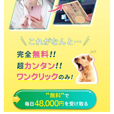
100億円ドリームウィーク2025
10万円GET!!～動画を見て～
2024年最新LINE副業「LIFE」
3問副業 アンケートモニター
Advance Edge
AI YouTuberビジネス講座
Blue Triangle Limited
AI（人工知能）
AI∞所得
AIアプリで稼ぐ/このアプリがすごい
AIサービス(XTOOL)
AI時代の情報発信講座
AI運用サポート
AmazingTick
Amazon
Back Up!!!!運営事務局
Baron
BETTER CHOICE LIMITED
FIRE
FREEDOM(フリーダム)
MONEY LIFE運営事務局
Ltd.
LIFE Style(ライフスタイル)
LifeCreate合同会社
LINE
LINE JOBNAVI(ジョブナビ)
LINEアンケートに答えて!?
LINEでスタンプ送るだけ
LINEで簡単アンケート
LiNK
LINK(リンク)