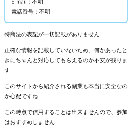
E-mail：不明
西澤英樹
西田哲朗
話題の最新副業
赤澤天道
電話番号：不明
近藤かおり
近藤智弘
遠藤 友里子
酒井
金の虎(マネーの虎)
長澤 祐介
金勝(キムマサル)
特商法の表記が一切記載がありません
金子弘給
金子正人
金山莉緒
金本浩
鈴木 孝二
鈴木 翔
鈴木優次郎
鈴木克佳
正確な情報を記載していないため、何かあったと
鈴木翔
鈴村有基
生成AIの学校「飛翔」
きにちゃんと対応してもらえるのか不安が残りま
犬神空
株式会社TOKYO STYLE
株式会社ドライブ
株式会社グロース
株式会社ゲート
す
株式会社ゴールドレバテック
株式会社サンアイ
このサイトから紹介される副業も本当に安全なの
株式会社ジョイン
株式会社スパイラル
か心配ですね
株式会社スマイル
株式会社セカンド
株式会社タイプ
株式会社チャプター2
この時点で信用することは出来ませんので、参加
株式会社ナチュラルナイン
株式会社カーロット
はおすすめしません
株式会社ナレッジ
株式会社ニュース
株式会社ネクスト
株式会社ネクト