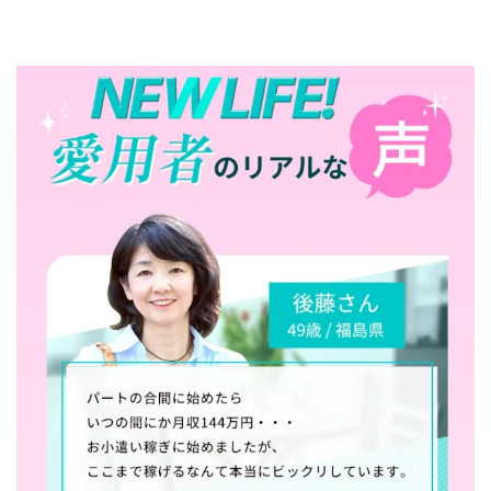
TEDASUKE
The Messiah(ザ・メシア)
THE SAVIOR(ザ・セイバー)
THE SHIP
THE TEAM(ザ チーム)
TIME BANK SYSTEM
TOP WINNER運営事務局
trialwork365(トライアルワーク365)
trillion
trillion運営事務局
Ubiquitous solution
SIDE JOB REACH(サイドジョブリーチ)
Shinya
United Rich F＆B Limited
pm.T株式会社
NEW PRODUCE(ニュープロデュース)
NEW SHIFT(ニューシフト)
NFT
Ng Man Hin
NOBU
NOVA
OliveX
omezu
Owners(次世代型エンジェル投資)
Parrish
PUZZLE
SHIFT(シフト)
QUICK(クイック)
Re:Born(リボーン)
REGAIN(リゲイン)
REVERS(リバース)
RISE UP(ライズアップ)