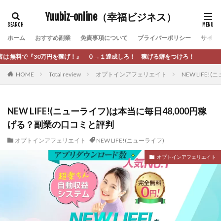
カテゴリー
Yuubiz-online（幸福ビジネス）
ホーム
おすすめ副業
免責事項について
プライバーポリシー
サイト
タグ
→１達成しろ！ 稼げる癖をつけろ！
[公式]マネツク
松永千代
本田
杉本 裕介
HOME
Total review
オプトインアフェリエイト
NEW LIFE
村上翔吾
村岡 大樹
村麻巴香
松尾健一郎
松尾豊
松岡峻亮
松崎リオナ
松木慎也
松澤英二
本当にあったうまい話
松野有希
NEW LIFE!(ニューライフ)は本当に毎日48,000円稼
げる？副業の口コミと評判
柏木直人
栗原久美子
栗田真一
株式会社 door
株式会社 e-FLAGS
株式会社 FREDERIQS
オプトインアフェリエイト
NEW LIFE!(ニューライフ)
株式会社 安藤企画
株式会社 業
株式会社１(イチ)
オプトインアフェリエイト
株式会社8Bee
本橋へいすけ
木村大輔
株式会社Appacle
日給5万円可能なながら感覚の副収入アプリ
投資
投資家 亜依
攝津智洋
放置ISマネー(放置 is money)