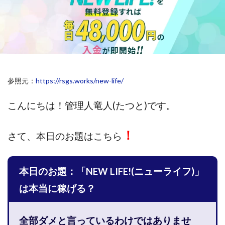
斉藤 敏雄
斎藤 敏雄
新井 孝弘
新井 悠馬
新川卓也
新選組(ガチンコ副業投資)
星野拓馬
望月詩織
暮らしのノマド
最先端スマホワーク
最新AI 5つの錬金術
最短1分で3万円が稼げる即金副業アプリ
参照元：
https://rsgs.works/new-life/
最短即日>>高収入
最速PPCアフィリエイト
有限会社エステージア
有限会社ユースフルインフォ
こんにちは！
管理人竜人(たつと)です。
有限会社現代
有限会社自由人
望月 光
株式会社8EIGHT8
株式会社Asset Cube
戸田 亮太
！
さて、
本日のお題はこちら
株式会社PRICELESS
株式会社NATURAL NINE
株式会社NEXT LEVEL
株式会社NKcreative
本日のお題：「NEW LIFE!(ニューライフ)」
株式会社note
株式会社OMT
株式会社one
株式会社ORIT
株式会社PACHA(パチャ)
は本当に稼げる？
株式会社PLUM
株式会社Precious.Light
株式会社PRINCELESS
株式会社Logical Forex
全部ダメと言っているわけではありませ