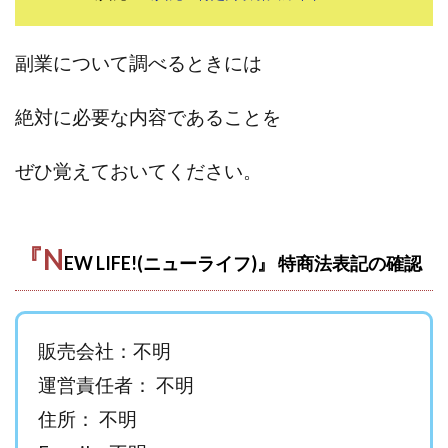
田中 拓哉
田中 旭
田中圭
田中康裕
田中武志
田中絵美
田島俊明
甲斐雅人
副業について調べるときには
町田 信義
白川さやか
福林みずき
益井雅
相川奈津妃
相川浩介
相葉はるか
真中 翔
絶対に必要な内容であることを
石井泰裕
石塚 憲史
石山 昌志
石川聡彦
ぜひ覚えておいてください。
確定申告
神威(KAMUI)
藤沢琴音
西勇輝
王 義虎
高橋 秀明
革命毎日3万円!
須藤一寿
風間けいご
馬場和義
駒形 哲治
高坂 隆
『N
EW LIFE!(ニューライフ)』 特商法表記の確認
高柳 卓馬
高柳大輔
高橋 伸行
高橋 守美
高橋優作
長谷川博
高橋優里
高橋悟
高橋拓真
高橋良彰
高橋菜々美
髙野丈
販売会社：不明
鬼塚尚仁
魅惑のFXスキャルシステム「即金1億円ボタン」
黒澤真
運営責任者： 不明
黒田勉
齊藤大地
阿部 亮平
長谷川マコト
住所： 不明
西崎 薫
金 佳史
西村和之
西森康二