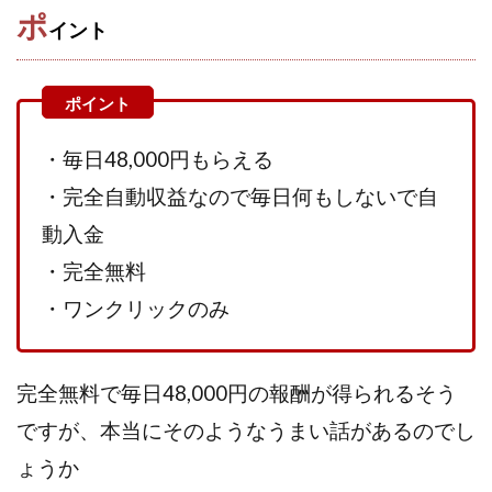
ポ
イント
株式会社蝶名林
株式会社評判
桐生秀臣
桜木
森 達郎
楠山高広
永森 航汰
楽々収入アップ
楽天ルーム
榎 恭宏
横村 辰徳
正規のお仕事で年収5
武井 康哲
武田勇吾
・毎日48,000円もらえる
武田章司
毎日安定して稼ぐ！スマホだけですべて完結
・完全自動収益なので毎日何もしないで自
毎月簡単収入アップ
水野賢一
合同会社アップステージ
合同会社VSL
動入金
【公式】コロコロ・ナタデココ
TADAO YOSHIHARA
・完全無料
SIGN(サイン)
SIGNAL(シグナル)
SKETCH(スケッチ)
・ワンクリックのみ
SLOW(スロウ)
Smash Works
SONIC(ソニック)
SPARKLE!!(スパークル)
STAR .Company.
完全無料で毎日48,000円の報酬が得られるそう
STAR.system(スターシステム)
SUPERリベンジャーズ
Technical service Co.
ですが、本当にそのようなうまい話があるのでし
SHYEN GRACE LAURENT INTERNET SERVICES INC
ょうか