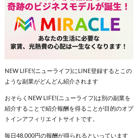
中村健吾
中村友也
中村洸一
中村陽
中田光治
中谷司
中野
中野 友貴
中野愛望
佐藤由規
佐藤隆司
一般財団法人日本投資家育成機構
合同会社Artemis
加藤陸
加藤隆伸
動画を見てGET
動画を見て報酬GET(ゲット)
北野毅
千葉雄介
即金アプリを無料ダウンロードして毎日30
友成 優吾
古賀稜
合同会社 RoyalBond
合同会社AZone
NEW LIFE!(ニューライフ)にLINE登録するとこの
加藤浩司
合同会社blue
合同会社CMP
ような副業がどんどん紹介されます
合同会社Fans
合同会社first
合同会社Like Factory
合同会社NT
合同会社REEF
合同会社Renaissance
おそらくNEW LIFE!(ニューライフ)は別の副業を
合同会社Smile
合同会社ST
合同会社start moving
紹介することで紹介報酬を得ることが目的のオプ
加藤浩次
加藤敏行
倉由美希
トインアフィリエイトサイトです。
写真を選んで収益GET
億のゲームチェンジ
億の継承
億り人プロジェクト
儲けの達人FX
毎日48,000円の報酬が得られるといっています