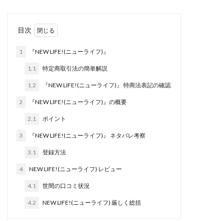
株式会社jカンパニー
株式会社K&H
株式会社LAMP
手塚 久典
戸井田拓也
株式会社Stella
目次
大川康治
坪井 健
堤 舞尋
塚原健太
1
『NEW LIFE!(ニューライフ)』
塩田沙代
夏目歩美
多田明弘
大原 哲男
大原哲男
大島眞理子
大島領介
大川智宏
1.1
特定商取引法の簡単解説
坂本よしたか
大森淳弘
大田賢二
大西良幸
1.2
『NEW LIFE!(ニューライフ)』 特商法表記の確認
天内 碧海
天才トレーダーヤス
天本隼人
2
『NEW LIFE!(ニューライフ)』の概要
天照(アマテラス)プロジェクト
天野 照章
奥野雄二
2.1
ポイント
宇佐美恵那
安藤 仁
坂本桃太郎
坂口健
3
『NEW LIFE!(ニューライフ)』 ネタバレ考察
安達健太朗
合同会社ミドル
合同会社アドバンス
3.1
登録方法
合同会社ウェルファースト
合同会社クラウドジャパン
4
NEW LIFE!(ニューライフ) レビュー
合同会社サウザントレフト
合同会社サバイバルグランピング
合同会社シームレス
4.1
世間の口コミ状況
合同会社センス
合同会社チルダワーク
4.2
NEW LIFE!(ニューライフ) 厳しく総括
合同会社ナチュ
合同会社ネクストイノベーション