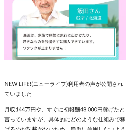
VICTOR(ビクター)
アークAI
VIP LIVE STERAM
WILLIAM CULANDOG JOROLAN
Winners Life(ウィナーズライフ)
WINNING ACADEMY(ウイニングアカデミー)
Workings(ワーキング)
World Trader Co Ltd
Write UP
Yamashita Takuma
YSK
ZEXS運営事務局
アイランドセブン(I-LAND 7)
いいね!するだけ
アクシス合同会社
アダルトアフィリエイトクラブ(AAC)
アップライフ
アドネス株式会社
アフェリエイトは稼げない
NEW LIFE!(ニューライフ)利用者の声が公開され
アブダビ先生
アプリ
アプリで確認するだけ
ていました
アプリ生活
アモン
アラン・ソリマチ
New Pioneer
MONEY QUEEN(マネークイーン)
月収144万円や、すぐに初報酬48,000円稼げたと
コア(CORE)
Delta運営サポート事務局
言っていますが、具体的にどのような仕組みで稼
BUTTER CASH(バターキャッシュ)
BUZプロジェクト
げるのか記載がないため、簡単に信用しないよう