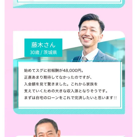
Robert.harry.Ōhno
ROKUYON(ロクヨン)
Rupex Limited
SCM運営事務局
SEVENシステム
SHARE
UBI合同協会サポート
V-System
NEW LIFE!(ニューライフ)
ギガマート株式会社
オプトインアフィリエイト
オプトインアフェリエイト
おまかせAI運用
おむられいか
ガーディアン・トリニティ
カール鈴木
かずくん
カマAGEインベストメンバーズ
かんたんスマホ副業
かんたん副業
キャッチtheディルハム
イルカ先生
キャリア(CARRIER)
キャリプロ(キャリアプログラム)
キャリプロ運営事務局
きよとらいふ
グッドナビJOB
クニトミ
グランドマスターピースFX
グローバルプロジェクト
クロスリテイリング
クロスリテイリング株式会社
コーチング
エンジェル
イマドキの副業