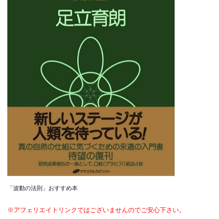
スクエア株式会社
スター・プラチナ
スマート副業
スマホのビジネス
スマート資産形成(LDF)
スマキャン(SMACAN)
スマナビ.com
スマホ1台でどこでも副収入
スマホアベンジャー
スマホタップだけで
スマホでらくらく副収入アプリ
スマホで副収入の決定版
スマホで始める在宅生活
スマホで稼げる?【裏ワザ副業】
スマホのおしごと
トレーダーKaibe
ナイトグループ 岡崎
わずか1日で5万円以上稼ぐ利用者が続出
ゆきや
マネパン KOJI
マネロブ
みきお校長
ミユ
ミラクル(MIRACLE)
ミリオネア5
ミリオネアチャレンジ
ミリオンラボ(million labo)
ミリチャレ
みんなのハッピーワーク
ゆるリッチ
「波動の法則」おすすめ本
マネーキューピット
ライフアップ(LIFE UP)
※アフェリエイトリンクではございませんのでご安心下さい。
ライブアドバイザーカレッジ