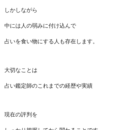
寺澤英明
将軍
小川 和人
小林 実
しかしながら
山口英樹
小林よしのり
小林尚美
小林正人
小林雄樹
小森みずき
小泉一浩
中には人の弱みに付け込んで
少額資金で激安不動産投資
尾崎圭司
山中祐希
山之内リアルエステート株式会社
山口孝志
占いを食い物にする人も存在します。
株式会社STAGE
株式会社STS
合同会社アース
自分の選んだ写真が収益に!!
稲川博紀
空いた時間で高齢者でも稼げる
大切なことは
競馬でカンタン副業 運営事務局
竹井佑介
竹原芳美
竹田茉生
米澤 蓮
紀田 奈々未
紫垣英昭
占い鑑定師のこれまでの経歴や実績
織田慶
臼井穂乃果
秒速のFX スキャルマジック
舟引佑太
荒木剛志
菅原将悟
華山奈緒子
落合琢哉
葉月らな
藏野 雄哉
藤原飛鳥
現在の評判を
藤咲優
藤堂 成一
藤堂健一
秘密のテキスト
秋葉 卓也
藤田 陸
畑岡宏光
田中