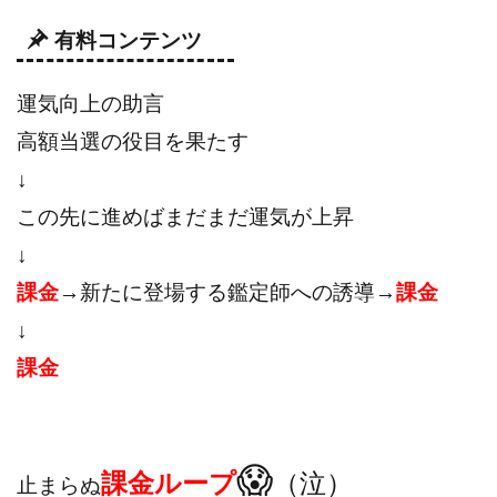
有料コンテンツ
運気向上の助言
高額当選の役目を果たす
↓
この先に進めばまだまだ運気が上昇
↓
課金
→新たに登場する鑑定師への誘導→
課金
↓
課金
😱
課金ループ
（泣）
止まらぬ