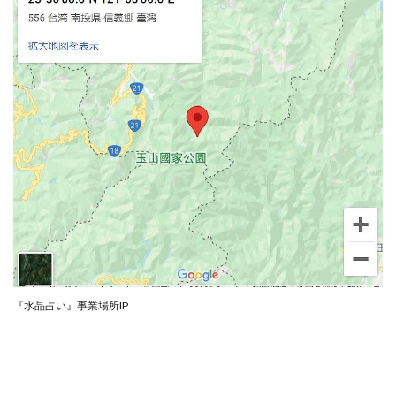
Robert.harry.Ōhno
ROKUYON(ロクヨン)
Rupex Limited
SCM運営事務局
SEVENシステム
SHARE
UBI合同協会サポート
V-System
NEW LIFE!(ニューライフ)
ギガマート株式会社
オプトインアフィリエイト
オプトインアフェリエイト
おまかせAI運用
おむられいか
ガーディアン・トリニティ
カール鈴木
かずくん
カマAGEインベストメンバーズ
かんたんスマホ副業
かんたん副業
キャッチtheディルハム
イルカ先生
キャリア(CARRIER)
キャリプロ(キャリアプログラム)
キャリプロ運営事務局
きよとらいふ
グッドナビJOB
クニトミ
『水晶占い』事業場所IP
グランドマスターピースFX
グローバルプロジェクト
クロスリテイリング
クロスリテイリング株式会社
コーチング
エンジェル
イマドキの副業