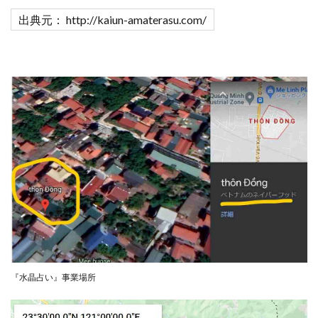
TEDASUKE
The Messiah(ザ・メシア)
出典元： http://kaiun-amaterasu.com/
THE SAVIOR(ザ・セイバー)
THE SHIP
THE TEAM(ザ チーム)
TIME BANK SYSTEM
TOP WINNER運営事務局
trialwork365(トライアルワーク365)
trillion
trillion運営事務局
Ubiquitous solution
SIDE JOB REACH(サイドジョブリーチ)
Shinya
United Rich F＆B Limited
pm.T株式会社
NEW PRODUCE(ニュープロデュース)
NEW SHIFT(ニューシフト)
NFT
Ng Man Hin
NOBU
NOVA
OliveX
omezu
Owners(次世代型エンジェル投資)
Parrish
PUZZLE
SHIFT(シフト)
QUICK(クイック)
『水晶占い』事業場所
Re:Born(リボーン)
REGAIN(リゲイン)
REVERS(リバース)
RISE UP(ライズアップ)