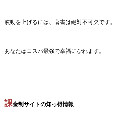
ライフデザイン出版合同会社
らくらくできるスマホ副業
リッチ ギャザリング
リッチ ルーラー
波動を上げるには、著書は絶対不可欠です。
リライアンス(Reliance)
ロミオ・ロドリゲス・ジュニア
ワークスフランチャイジーオフィス
ワークホップ(Work Hop)
ワールドリユースシステム
あなたはコスパ最強で幸福になれます。
マネーの湖
マックス岩井
なし
フェールNaviシステム
ニューイヤーパラダイス
ネオナビ
ネオナビ 我有洋哉
ネオライフPROJECT(プロジェクト)
ネットサーフィンをお金に換える
ネットスター
ハイブリッド・トレード・アカデミア
課
はじめての資産運用
ハピネスサロン
金制サイトの知っ得情報
はるかコーチング
フィアナ
フォトチェッカー
マスターピース(MASTER PIECE)
フォトレ
フォリオJP(Folio)
ふくぎょうパラダイス