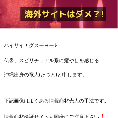
斉藤 敏雄
斎藤 敏雄
新井 孝弘
新井 悠馬
新川卓也
新選組(ガチンコ副業投資)
星野拓馬
望月詩織
暮らしのノマド
最先端スマホワーク
最新AI 5つの錬金術
最短1分で3万円が稼げる即金副業アプリ
最短即日>>高収入
最速PPCアフィリエイト
♪
ハイサイ！グスーヨー
有限会社エステージア
有限会社ユースフルインフォ
有限会社現代
有限会社自由人
望月 光
仏像、スピリチュアル系に癒やしを感じる
株式会社8EIGHT8
株式会社Asset Cube
戸田 亮太
沖縄出身の
竜人(たつと)と申します。
株式会社PRICELESS
株式会社NATURAL NINE
株式会社NEXT LEVEL
株式会社NKcreative
株式会社note
株式会社OMT
株式会社one
株式会社ORIT
株式会社PACHA(パチャ)
下記画像はよくある情報商材売人の手法です。
株式会社PLUM
株式会社Precious.Light
株式会社PRINCELESS
株式会社Logical Forex
！
情報商材検証サイトも同様にご注意下さい