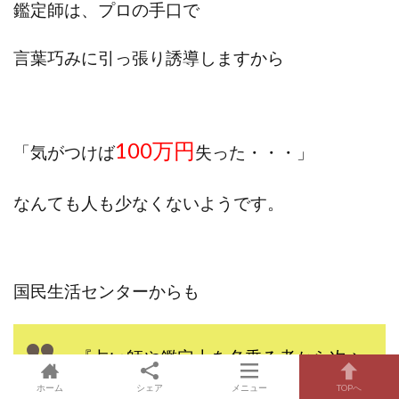
鑑定師は、プロの手口で
言葉巧みに引っ張り誘導しますから
100万円
「気がつけば
失った・・・」
なんても人も少なくないようです。
国民生活センターからも
『占い師や鑑定士を名乗る者から次々
とメッセージが届いてやめられない
ホーム
シェア
メニュー
TOPへ