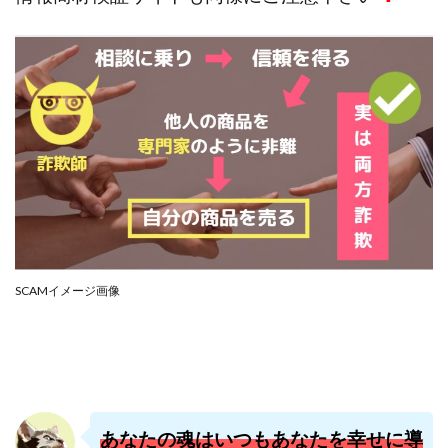
株式会社PROGRESS
株式会社Regene
株式会社Research
株式会社reward
株式会社ROAD
株式会社SD TRUST
株式会社SELLTEC
株式会社Seven stud
株式会社SixSence
株式会社Smart Life
株式会社soleil
株式会社monokoko
株式会社Link Partners
株式会社Axio
株式会社FlowRace
株式会社BANKER6
株式会社Be honest
株式会社Bell tree
株式会社BLOOM
株式会社BLUE
株式会社Continue Marketing LAB
株式会社e-plus
SCAMイメージ画像
株式会社FC
株式会社FEEL
株式会社first
株式会社FrontShine
株式会社Link
株式会社GENERALHAWK
株式会社gleam
株式会社GOLAZO
株式会社greed
株式会社GW
株式会社H・S
株式会社H.S
株式会社ICC
あなたの魂はいつもあなたを幸せに導