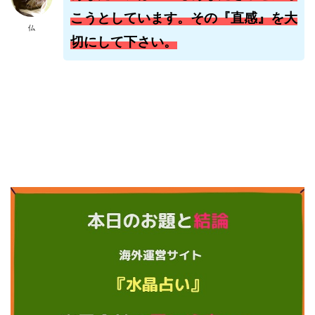
株式会社jカンパニー
株式会社K&H
株式会社LAMP
こうとしています。その『直感』を大
仏
手塚 久典
戸井田拓也
株式会社Stella
切にして下さい。
大川康治
坪井 健
堤 舞尋
塚原健太
塩田沙代
夏目歩美
多田明弘
大原 哲男
大原哲男
大島眞理子
大島領介
大川智宏
坂本よしたか
大森淳弘
大田賢二
大西良幸
天内 碧海
天才トレーダーヤス
天本隼人
天照(アマテラス)プロジェクト
天野 照章
奥野雄二
宇佐美恵那
安藤 仁
坂本桃太郎
坂口健
安達健太朗
合同会社ミドル
合同会社アドバンス
合同会社ウェルファースト
合同会社クラウドジャパン
合同会社サウザントレフト
合同会社サバイバルグランピング
合同会社シームレス
合同会社センス
合同会社チルダワーク
合同会社ナチュ
合同会社ネクストイノベーション