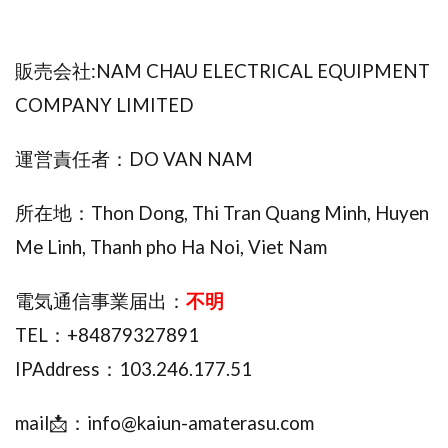
株式会社蝶名林
株式会社評判
桐生秀臣
桜木
森 達郎
楠山高広
永森 航汰
楽々収入アップ
販売会社:NAM CHAU ELECTRICAL EQUIPMENT
楽天ルーム
榎 恭宏
横村 辰徳
COMPANY LIMITED
正規のお仕事で年収5
武井 康哲
武田勇吾
武田章司
毎日安定して稼ぐ！スマホだけですべて完結
運営責任者：DO VAN NAM
毎月簡単収入アップ
水野賢一
合同会社アップステージ
合同会社VSL
所在地：Thon Dong, Thi Tran Quang Minh, Huyen
【公式】コロコロ・ナタデココ
TADAO YOSHIHARA
Me Linh, Thanh pho Ha Noi, Viet Nam
SIGN(サイン)
SIGNAL(シグナル)
SKETCH(スケッチ)
電気通信事業届出：
不明
SLOW(スロウ)
Smash Works
SONIC(ソニック)
SPARKLE!!(スパークル)
STAR .Company.
TEL：+84879327891
STAR.system(スターシステム)
SUPERリベンジャーズ
IPAddress：103.246.177.51
Technical service Co.
SHYEN GRACE LAURENT INTERNET SERVICES INC
mail📩：
info@kaiun-amaterasu.com