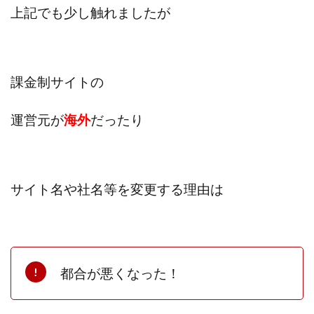
上記でも少し触れましたが
プラチナメソッド2024
ブラックサタン(Black Satan)
フラットワーク
フリー株式会社
フルーツ(スマホをタップするだけ!?)
ホーム合同会社
課金制サイトの
ほったらかしFX運営事務局
マイリスト(My List)
김 가싸
運営元が
海外
だったり
検索
サイト名や社名等を変更する理由は
都合が悪くなった！