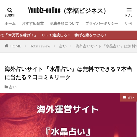
カテゴリー
Yuubiz-online（幸福ビジネス）
ホーム
おすすめ副業
免責事項について
プライバーポリシー
サイト
タグ
１達成しろ！ 稼げる癖をつけろ！
[公式]マネツク
松永千代
本田
杉本 裕介
HOME
Total review
占い
海外占いサイト 『水晶占い』は無料
村上翔吾
村岡 大樹
村麻巴香
松尾健一郎
松尾豊
松岡峻亮
松崎リオナ
松木慎也
松澤英二
本当にあったうまい話
松野有希
海外占いサイト 『水晶占い』は無料でできる？本当
に当たる？口コミ＆リーク
柏木直人
栗原久美子
栗田真一
株式会社 door
株式会社 e-FLAGS
株式会社 FREDERIQS
占い
株式会社 安藤企画
株式会社 業
株式会社１(イチ)
占い
株式会社8Bee
本橋へいすけ
木村大輔
株式会社Appacle
日給5万円可能なながら感覚の副収入アプリ
投資
投資家 亜依
攝津智洋
放置ISマネー(放置 is money)