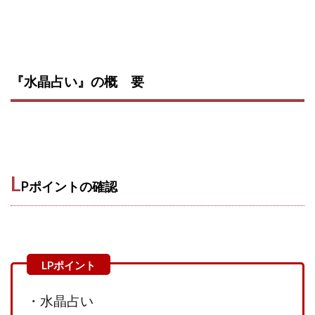
JUPITER運営事務局
Katsutoshi Kumakura
KOJI
KOUTAROU TOMITA
ゴールドラッシュEX
コンサル
合同会社V.S.L
今村雅士
五十嵐
五十嵐レオン
五十嵐瑛太
五十嵐真也
『水晶占い』の概 要
井上瑞希
井上裕貴
井口晃
今 努
今、話題!簡単・最新お仕事サービス!
今すぐ始める副業革命
今瀬 健二
久野愛実
今瀬健二
仮想通貨
仮想通貨Vtuberハク
L
伊東みさき
伊東弘人
伊藤 弘人
Pポイントの確認
会社名 合同会社paradiz
佐竹 良平
佐藤俊幸
佐藤健
佐藤彰洋
二宮瑛士
久保夕貴
佐藤竜
中山 浩昴
三上功太
三上夏治
三宅常雄
三浦健一
上原真琴
上山 大利
下田隆
世界一カンタンなFXの稼ぎ方
中原 徹
・水晶占い
中尾龍
中悠太
丸山 徹
中本英
中村 邦明