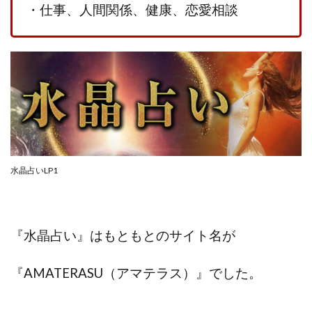
・仕事、人間関係、健康、恋愛相談
中村健吾
中村友也
中村洸一
中村陽
中田光治
中谷司
中野
中野 友貴
中野愛望
佐藤由規
佐藤隆司
一般財団法人日本投資家育成機構
合同会社Artemis
加藤陸
加藤隆伸
動画を見てGET
動画を見て報酬GET(ゲット)
北野毅
千葉雄介
即金アプリを無料ダウンロードして毎日30
友成 優吾
古賀稜
合同会社 RoyalBond
合同会社AZone
水晶占いLP1
加藤浩司
合同会社blue
合同会社CMP
合同会社Fans
合同会社first
合同会社Like Factory
合同会社NT
合同会社REEF
合同会社Renaissance
『水晶占い』はもともとのサイト名が
合同会社Smile
合同会社ST
合同会社start moving
加藤浩次
加藤敏行
倉由美希
『AMATERASU（アマテラス）』でした。
写真を選んで収益GET
億のゲームチェンジ
億の継承
億り人プロジェクト
儲けの達人FX