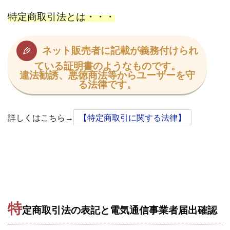
株式会社エキスパート
株式会社オーシャン・ファーム
特定商取引法とは・・・
株式会社オタケン
株式会社ラット
株式会社リテラシー
特別副業助成金 夢実現キャンペーン
ネット販売者に記載が義務付けられ
清原達郎
沖中純一
河村一志
河野真美
ている証明書のようなものです。
違法勧誘、悪徳商法等からユーザーを守
波乗りジョニー
波乗り波動論
浅野夕美
る法律です。
浜田雄介
海外運営
深原祥太
清原資産管理グループ
清水 貴裕
江面邦彦
詳しくはこちら→
【特定商取引に関する法律】
清水圭一郎
渡辺佳織
湯浅 和弘
滝沢 風香
滝沢賢治
濵田雄介
無料!カンタン!はやっ!誰でも週給35万円GET!!
熊倉 駿介
片山恵美子
物販/せどり/転売
物販ONE(miraise)
池本 慎一
江上 一機
株式会社リンクス
椿梨沙
株式会社ワーク
特
定商取引法の表記と電気通信事業者届出確認
株式会社ワイズ
株式会社ワンダーリアリティ
株式会社仕
株式会社和
株式会社心渡