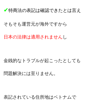
VICTOR(ビクター)
アークAI
VIP LIVE STERAM
✔
WILLIAM CULANDOG JOROLAN
特商法の表記は確認できたとは言え
Winners Life(ウィナーズライフ)
WINNING ACADEMY(ウイニングアカデミー)
そもそも運営元が海外ですから
Workings(ワーキング)
World Trader Co Ltd
日本の法律は適用されません
し
Write UP
Yamashita Takuma
YSK
ZEXS運営事務局
アイランドセブン(I-LAND 7)
いいね!するだけ
アクシス合同会社
アダルトアフィリエイトクラブ(AAC)
アップライフ
金銭的なトラブルが起こったとしても
アドネス株式会社
アフェリエイトは稼げない
問題解決には至りません。
アブダビ先生
アプリ
アプリで確認するだけ
アプリ生活
アモン
アラン・ソリマチ
New Pioneer
MONEY QUEEN(マネークイーン)
コア(CORE)
Delta運営サポート事務局
表記されている
住所地は
ベトナムで
BUTTER CASH(バターキャッシュ)
BUZプロジェクト