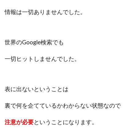
Lisa
Makoto Honda
LEMON(レモン)
情報は一切ありませんでした。
manerak
Mari(武島麻里)
MARKET(マーケット)
MASA
Master Piece運営事務局
Masters Bank(マスターズバンク)
MAXIM(マクシム)
METHOD30運営事務局
世界のGoogle検索でも
MGB COMPANY(エムジーピーカンパニー)
MIBC
一切ヒットしませんでした。
MIDAS(ミダス)
Life Lead運営事務局
Layla
FREELANCE運営事務局
GRAND SLAM(グランドスラム)
FRONTIER(フロンティア)
FX
FX GO tap
FX King's TRUST
FX/BO
FXミリオネアタワー
表に出ないということは
FX鬼の手
GAFAシステム
GATE(ゲート)
GB株式会社
GOAL-B
GREAT JOY(グレートジョイ)
裏で何を企てているかわからない状態なので
Kyouji Sayama
happy-style
Hisanori Teduka
注意が必要
ということになります。
HPR株式会社
HYBRID(ハイブリッド)
IHR
ITS合同会社
JOURNEY（ジャーニー）