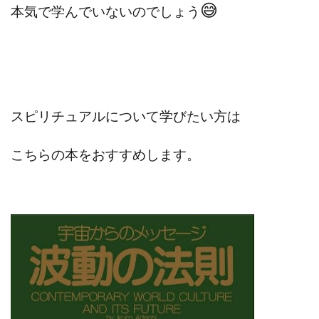
😅
本気で学んでいないのでしょう
センタービレッジ合同会社
ソウルメイト(SOUL MATE)
ソフト株式会社
タスク詐欺
スマホふくぎょうのおしごと！
チャプロ
ちょこスマ
ちょこっと
ちょこプラ(choco+)
ちょな(蝶名林達也)
どこでもビジネス
トライアル
スピリチュアルについて学びたい方は
トラスト株式会社
ドリームクラフターズ
ドリームテック合同会社
ドリームワーク
こちらの本をおすすめします。
スマホを使って稼ぐ方法
スマホひとつでらくらく副業
トレンド
スマートジョブnet
サクッとお仕事サービス
サクッと毎日5万円
サポーターズファミリー(supporter's family)
サルでも出来る!最新のお金の稼ぎ方
ジーニアスブラックボックス
スーパースマイル(SUPER SMILE)
スキマ時間で稼ぐ Job Lob
スキマ時間の有効活用