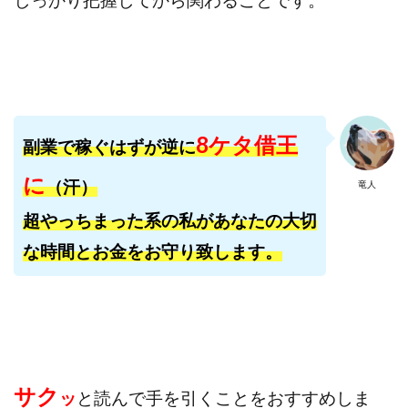
しっかり把握してから関わることです。
田中 拓哉
田中 旭
田中圭
田中康裕
田中武志
田中絵美
田島俊明
甲斐雅人
町田 信義
白川さやか
福林みずき
益井雅
相川奈津妃
相川浩介
相葉はるか
真中 翔
石井泰裕
石塚 憲史
石山 昌志
石川聡彦
8ケタ借王
副業で稼ぐはずが逆に
確定申告
神威(KAMUI)
藤沢琴音
西勇輝
に
王 義虎
高橋 秀明
革命毎日3万円!
須藤一寿
（汗）
竜人
風間けいご
馬場和義
駒形 哲治
高坂 隆
超やっちまった系の私があなたの大切
高柳 卓馬
高柳大輔
高橋 伸行
高橋 守美
な時間とお金をお守り致します。
高橋優作
長谷川博
高橋優里
高橋悟
高橋拓真
高橋良彰
高橋菜々美
髙野丈
鬼塚尚仁
魅惑のFXスキャルシステム「即金1億円ボタン」
黒澤真
黒田勉
齊藤大地
阿部 亮平
長谷川マコト
サク
ッ
と読んで
手を引くことをおすすめしま
西崎 薫
金 佳史
西村和之
西森康二