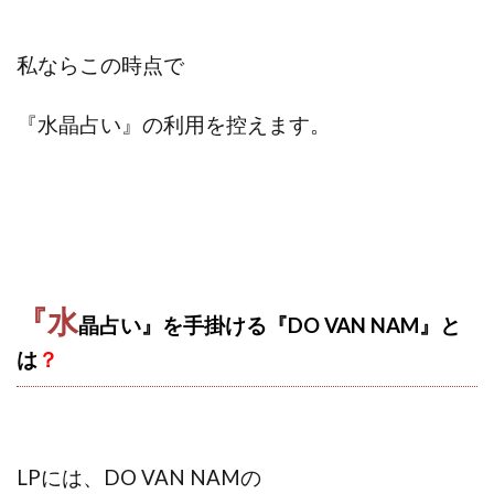
100億円ドリームウィーク2025
10万円GET!!～動画を見て～
私ならこの時点で
2024年最新LINE副業「LIFE」
3問副業 アンケートモニター
Advance Edge
『水晶占い』の利用を
控えます。
AI YouTuberビジネス講座
Blue Triangle Limited
AI（人工知能）
AI∞所得
AIアプリで稼ぐ/このアプリがすごい
AIサービス(XTOOL)
AI時代の情報発信講座
AI運用サポート
AmazingTick
Amazon
Back Up!!!!運営事務局
Baron
BETTER CHOICE LIMITED
FIRE
『水
晶占い』を手掛ける『DO VAN NAM』と
FREEDOM(フリーダム)
MONEY LIFE運営事務局
は
？
Ltd.
LIFE Style(ライフスタイル)
LifeCreate合同会社
LINE
LINE JOBNAVI(ジョブナビ)
LINEアンケートに答えて!?
LINEでスタンプ送るだけ
LINEで簡単アンケート
LiNK
LINK(リンク)
LPには、DO VAN NAM
の