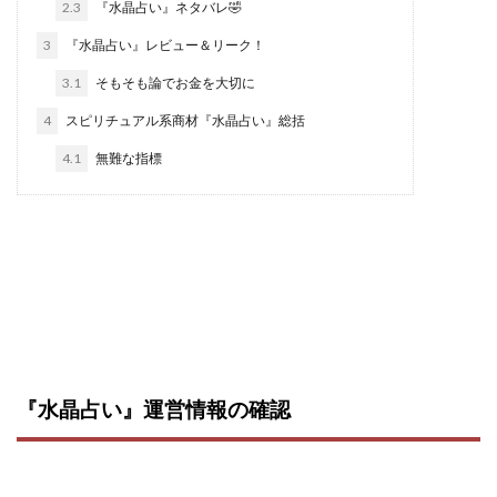
2.3
『水晶占い』ネタバレ🤣
株式会社パワープロモート
株式会社ファナウス
3
『水晶占い』レビュー＆リーク！
株式会社フィールド
株式会社プラスビジョン
3.1
そもそも論でお金を大切に
株式会社ブリッジ
株式会社プルミエールエージェント
4
スピリチュアル系商材『水晶占い』総括
株式会社ライズ
株式会社キャッツ
4.1
無難な指標
株式会社お友達企画
株式会社ラブアンドピース
株式会社アイリス
株式会社TRIBE
株式会社Ubiquitous Solution
株式会社Uスクウェア
株式会社Works Agency
株式会社WorksAgency
株式会社X-style
株式会社YASAKA
株式会社アート
株式会社アイコン
株式会社アイラボ
株式会社アオヤマ
株式会社オリジナル
株式会社アクト
株式会社アシスト
『水晶占い』運営情報の確認
株式会社アシスト・クローバー
株式会社アスク
株式会社アドバンス
株式会社イージー
株式会社インター
株式会社インラージ