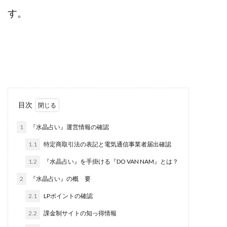
西澤英樹
西田哲朗
話題の最新副業
赤澤天道
す。
近藤かおり
近藤智弘
遠藤 友里子
酒井
金の虎(マネーの虎)
長澤 祐介
金勝(キムマサル)
金子弘給
金子正人
金山莉緒
金本浩
鈴木 孝二
鈴木 翔
鈴木優次郎
鈴木克佳
鈴木翔
鈴村有基
生成AIの学校「飛翔」
犬神空
株式会社TOKYO STYLE
株式会社ドライブ
目次
株式会社グロース
株式会社ゲート
1
『水晶占い』運営情報の確認
株式会社ゴールドレバテック
株式会社サンアイ
1.1
特定商取引法の表記と電気通信事業者届出確認
株式会社ジョイン
株式会社スパイラル
1.2
『水晶占い』を手掛ける『DO VAN NAM』とは？
株式会社スマイル
株式会社セカンド
株式会社タイプ
株式会社チャプター2
2
『水晶占い』の概 要
株式会社ナチュラルナイン
株式会社カーロット
2.1
LPポイントの確認
株式会社ナレッジ
株式会社ニュース
2.2
課金制サイトの知っ得情報
株式会社ネクスト
株式会社ネクト