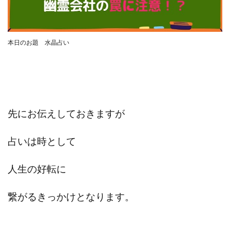
合同会社リバーシブル
坂元雄徳
合同会社リュウシン
合同会社リンク
合同会社リングペイ
吉岡勝利
吉本昌代
本日のお題 水晶占い
吉江 佑弥
和佐大輔
唐莉萍
國富竜也
在宅のんびリッチ
坂井彰吾
安藤 翔大
安達健太郎
我有洋哉
川崎 渉
山形直樹
山本拓弥(チョゴリ)
山本耕而
岡崎 健二
先にお伝えしておきますが
岡村貴弘
岡田芳弘
島田隆則
嵯峨翔太郎
川原 充将
川口 真子
川端 健太
山崎友也
占いは時として
川端理恵
工藤 総一郎
工藤総一郎
市川 翔平
市川彩子
布施春輝
平野千春
後藤健二
人生の好転に
必勝プロジェクト無双
志賀恭介
成田賢治
山崎隆
山岸祐介
宮光勇次
小川ゆうり
繋がるきっかけとなります。
宮地乙十葉
宮本将
宮林 慶次
宮田裕司
富岡 伸成
富樫美月
富永健
富田湧貴