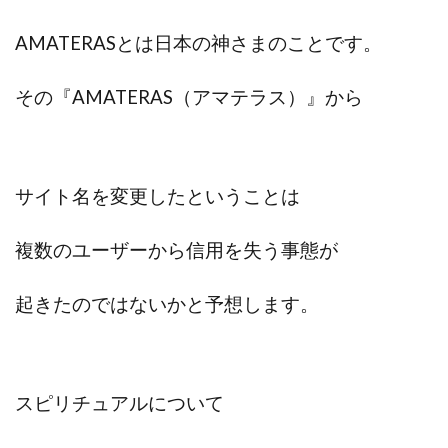
全自動AIシステム(Trading System)
AMATERASとは日本の神さまのことです。
全自動インサイダーROBOT
内藤 洋子
内藤隆児
円城寺
写真や動画にいいねするだけ!
その『AMATERAS（アマテラス）』から
写真を送信して報酬GET
写真を選んで安定した収益を！
副業専門オープンチャット
冨永愛理
出口洋平
初心者
前田 義明
前田愛
副業
サイト名を変更したということは
副業コンシェルジュ鈴木
副業ネットワーク
副業の教室事務局
副業ポスト
複数のユーザーから信用を失う事態が
副業ポスト運営事務局
七里信一
一般社団法人こころインターナショナル
起きたのではないかと予想します。
ザ・プレジデント(THE PRESIDENT)
タートルビジネススクール
スマホ内の画像を送信してカンタン副収入
スマホ副業
スピリチュアルについて
スマホ副業ナビ
スマホ副業ナビ(ふくぎょーまいすたー)
スマリッチ(smarich)
センサーズ
センター(center)