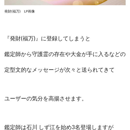
中村健吾
中村友也
中村洸一
中村陽
発財(福万) LP画像
中田光治
中谷司
中野
中野 友貴
中野愛望
佐藤由規
佐藤隆司
一般財団法人日本投資家育成機構
合同会社Artemis
『発財(福万)』に登録してしまうと
加藤陸
加藤隆伸
動画を見てGET
動画を見て報酬GET(ゲット)
北野毅
千葉雄介
鑑定師から守護霊の存在や大金が手に入るなどの
即金アプリを無料ダウンロードして毎日30
友成 優吾
古賀稜
合同会社 RoyalBond
合同会社AZone
定型文的なメッセージが次々と送られてきて
加藤浩司
合同会社blue
合同会社CMP
合同会社Fans
合同会社first
合同会社Like Factory
合同会社NT
合同会社REEF
合同会社Renaissance
ユーザーの気分を高揚させます。
合同会社Smile
合同会社ST
合同会社start moving
加藤浩次
加藤敏行
倉由美希
写真を選んで収益GET
億のゲームチェンジ
億の継承
億り人プロジェクト
儲けの達人FX
鑑定師は
石川 しず江を始め3名登場しますが