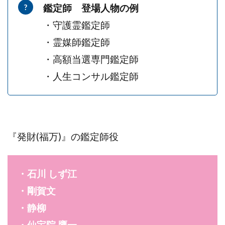
鑑定師 登場人物の例
・守護霊鑑定師
・霊媒師鑑定師
・高額当選専門鑑定師
・人生コンサル鑑定師
『発財(福万)』の鑑定師役
・
石川 しず江
・
剛賀文
・
静柳