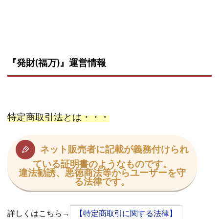
株式会社パワープロモート
株式会社ファナウス
株式会社フィールド
株式会社プラスビジョン
株式会社ブリッジ
株式会社プルミエールエージェント
株式会社ライズ
株式会社キャッツ
『発財(福万)』運営情報
株式会社お友達企画
株式会社ラブアンドピース
株式会社アイリス
株式会社TRIBE
株式会社Ubiquitous Solution
株式会社Uスクウェア
株式会社Works Agency
株式会社WorksAgency
特定商取引法とは・・・
株式会社X-style
株式会社YASAKA
株式会社アート
株式会社アイコン
株式会社アイラボ
ネット販売者に記載が義務付けられ
株式会社アオヤマ
株式会社オリジナル
ている証明書のようなものです。
違法勧誘、悪徳商法等からユーザーを守
株式会社アクト
株式会社アシスト
る法律です。
株式会社アシスト・クローバー
株式会社アスク
株式会社アドバンス
株式会社イージー
詳しくはこちら→
【特定商取引に関する法律】
株式会社インター
株式会社インラージ