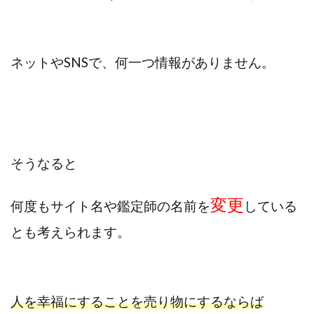
全自動AIシステム(Trading System)
全自動インサイダーROBOT
内藤 洋子
内藤隆児
円城寺
写真や動画にいいねするだけ!
ネットやSNSで、
何一つ情報がありません。
写真を送信して報酬GET
写真を選んで安定した収益を！
副業専門オープンチャット
冨永愛理
出口洋平
初心者
前田 義明
前田愛
副業
副業コンシェルジュ鈴木
副業ネットワーク
副業の教室事務局
副業ポスト
そうなると
副業ポスト運営事務局
七里信一
変更
一般社団法人こころインターナショナル
何度もサイト名や鑑定師の名前を
している
ザ・プレジデント(THE PRESIDENT)
とも考えられます。
タートルビジネススクール
スマホ内の画像を送信してカンタン副収入
スマホ副業
スマホ副業ナビ
スマホ副業ナビ(ふくぎょーまいすたー)
人を幸福にすることを売り物にするならば
スマリッチ(smarich)
センサーズ
センター(center)