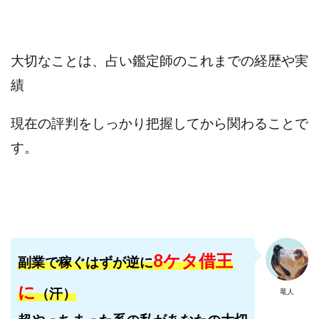
寺澤英明
将軍
小川 和人
小林 実
山口英樹
小林よしのり
小林尚美
小林正人
小林雄樹
小森みずき
小泉一浩
大切なことは、占い鑑定師のこれまでの経歴や実
少額資金で激安不動産投資
尾崎圭司
山中祐希
績
山之内リアルエステート株式会社
山口孝志
株式会社STAGE
株式会社STS
合同会社アース
現在の評判をしっかり把握してから関わることで
自分の選んだ写真が収益に!!
稲川博紀
す。
空いた時間で高齢者でも稼げる
競馬でカンタン副業 運営事務局
竹井佑介
竹原芳美
竹田茉生
米澤 蓮
紀田 奈々未
紫垣英昭
織田慶
臼井穂乃果
秒速のFX スキャルマジック
舟引佑太
荒木剛志
菅原将悟
華山奈緒子
8ケタ借王
副業で稼ぐはずが逆に
落合琢哉
葉月らな
藏野 雄哉
藤原飛鳥
に
（汗）
藤咲優
藤堂 成一
藤堂健一
秘密のテキスト
竜人
秋葉 卓也
藤田 陸
畑岡宏光
田中