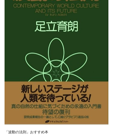
スクエア株式会社
スター・プラチナ
スマート副業
スマホのビジネス
スマート資産形成(LDF)
スマキャン(SMACAN)
スマナビ.com
スマホ1台でどこでも副収入
スマホアベンジャー
スマホタップだけで
スマホでらくらく副収入アプリ
スマホで副収入の決定版
スマホで始める在宅生活
スマホで稼げる?【裏ワザ副業】
スマホのおしごと
トレーダーKaibe
ナイトグループ 岡崎
わずか1日で5万円以上稼ぐ利用者が続出
ゆきや
マネパン KOJI
マネロブ
みきお校長
ミユ
ミラクル(MIRACLE)
ミリオネア5
ミリオネアチャレンジ
ミリオンラボ(million labo)
ミリチャレ
みんなのハッピーワーク
ゆるリッチ
マネーキューピット
ライフアップ(LIFE UP)
「波動の法則」おすすめ本
ライブアドバイザーカレッジ