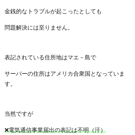
VICTOR(ビクター)
アークAI
VIP LIVE STERAM
金銭的なトラブルが起こったとしても
WILLIAM CULANDOG JOROLAN
Winners Life(ウィナーズライフ)
問題解決には至りません。
WINNING ACADEMY(ウイニングアカデミー)
Workings(ワーキング)
World Trader Co Ltd
Write UP
Yamashita Takuma
YSK
ZEXS運営事務局
アイランドセブン(I-LAND 7)
表記されている住所地はマエ－島で
いいね!するだけ
アクシス合同会社
サーバーの住所はアメリカ合衆国となっていま
アダルトアフィリエイトクラブ(AAC)
アップライフ
す。
アドネス株式会社
アフェリエイトは稼げない
アブダビ先生
アプリ
アプリで確認するだけ
アプリ生活
アモン
アラン・ソリマチ
New Pioneer
MONEY QUEEN(マネークイーン)
当然ですが
コア(CORE)
Delta運営サポート事務局
BUTTER CASH(バターキャッシュ)
BUZプロジェクト
❌電気通信事業届出の表記は不明（汗）