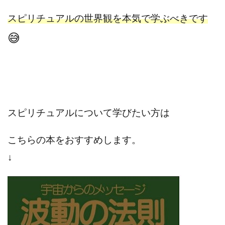
センタービレッジ合同会社
ソウルメイト(SOUL MATE)
スピリチュアルの世界観を本気で学ぶべきです
ソフト株式会社
タスク詐欺
😅
スマホふくぎょうのおしごと！
チャプロ
ちょこスマ
ちょこっと
ちょこプラ(choco+)
ちょな(蝶名林達也)
どこでもビジネス
トライアル
トラスト株式会社
ドリームクラフターズ
ドリームテック合同会社
ドリームワーク
スピリチュアルについて学びたい方は
スマホを使って稼ぐ方法
スマホひとつでらくらく副業
トレンド
スマートジョブnet
こちらの本をおすすめします。
サクッとお仕事サービス
サクッと毎日5万円
↓
サポーターズファミリー(supporter's family)
サルでも出来る!最新のお金の稼ぎ方
ジーニアスブラックボックス
スーパースマイル(SUPER SMILE)
スキマ時間で稼ぐ Job Lob
スキマ時間の有効活用