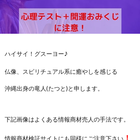
斉藤 敏雄
斎藤 敏雄
新井 孝弘
新井 悠馬
新川卓也
新選組(ガチンコ副業投資)
星野拓馬
望月詩織
暮らしのノマド
最先端スマホワーク
最新AI 5つの錬金術
最短1分で3万円が稼げる即金副業アプリ
最短即日>>高収入
最速PPCアフィリエイト
♪
ハイサイ！グスーヨー
有限会社エステージア
有限会社ユースフルインフォ
有限会社現代
有限会社自由人
望月 光
仏像、スピリチュアル系に癒やしを感じる
株式会社8EIGHT8
株式会社Asset Cube
戸田 亮太
沖縄出身の
竜人(たつと)と申します。
株式会社PRICELESS
株式会社NATURAL NINE
株式会社NEXT LEVEL
株式会社NKcreative
株式会社note
株式会社OMT
株式会社one
株式会社ORIT
株式会社PACHA(パチャ)
下記画像はよくある情報商材売人の手法です。
株式会社PLUM
株式会社Precious.Light
株式会社PRINCELESS
株式会社Logical Forex
！
情報商材検証サイトにも同様にご注意下さい