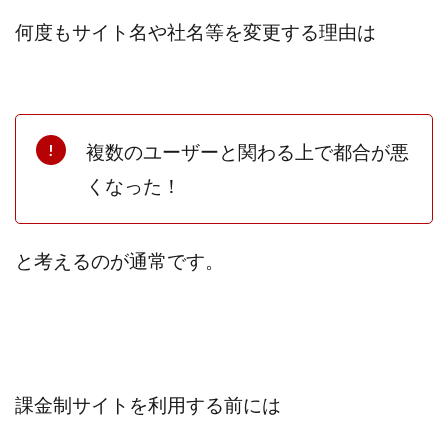
プラチナメソッド2024
ブラックサタン(Black Satan)
何度もサイト名や社名等を変更する理由は
フラットワーク
フリー株式会社
フルーツ(スマホをタップするだけ!?)
ホーム合同会社
ほったらかしFX運営事務局
マイリスト(My List)
김 가싸
複数のユーザーと関わる上で都合が悪
くなった！
検索
と考えるのが通常です。
課金制サイトを利用する前には