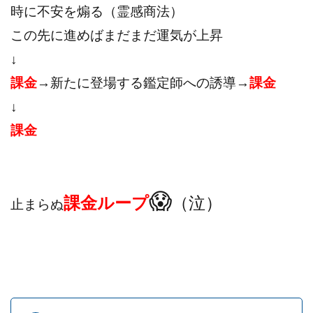
時に不安を煽る（霊感商法）
この先に進めばまだまだ運気が上昇
↓
課金
→新たに登場する鑑定師への誘導→
課金
↓
課金
😱
課金ループ
（泣）
止まらぬ