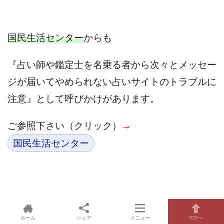
国民生活センター
からも
『占い師や鑑定士を名乗る者から
次々とメッセー
ジが届いてやめられない
占いサイトのトラブルに
注意』として呼びかけがあります。
ご参照下さい（クリック）
→
国民生活センター
！
『発財(福万)』レビュー
＆リーク
ホーム
シェア
メニュー
TOPへ