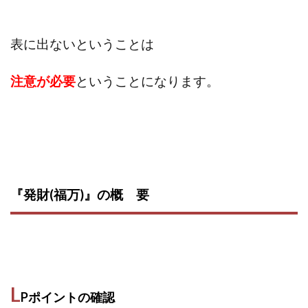
Lisa
Makoto Honda
LEMON(レモン)
manerak
Mari(武島麻里)
MARKET(マーケット)
表に出ないということは
MASA
Master Piece運営事務局
Masters Bank(マスターズバンク)
MAXIM(マクシム)
注意が必要
ということになります。
METHOD30運営事務局
MGB COMPANY(エムジーピーカンパニー)
MIBC
MIDAS(ミダス)
Life Lead運営事務局
Layla
FREELANCE運営事務局
GRAND SLAM(グランドスラム)
FRONTIER(フロンティア)
FX
FX GO tap
『発財(福万)』の概 要
FX King's TRUST
FX/BO
FXミリオネアタワー
FX鬼の手
GAFAシステム
GATE(ゲート)
GB株式会社
GOAL-B
GREAT JOY(グレートジョイ)
Kyouji Sayama
happy-style
Hisanori Teduka
HPR株式会社
HYBRID(ハイブリッド)
IHR
L
Pポイントの確認
ITS合同会社
JOURNEY（ジャーニー）