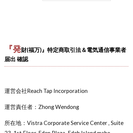
株式会社エキスパート
株式会社オーシャン・ファーム
株式会社オタケン
株式会社ラット
株式会社リテラシー
特別副業助成金 夢実現キャンペーン
清原達郎
沖中純一
河村一志
河野真美
波乗りジョニー
波乗り波動論
浅野夕美
『発
財(福万)』特定商取引法＆電気通信事業者
浜田雄介
海外運営
深原祥太
届出 確認
清原資産管理グループ
清水 貴裕
江面邦彦
清水圭一郎
渡辺佳織
湯浅 和弘
滝沢 風香
滝沢賢治
濵田雄介
無料!カンタン!はやっ!誰でも週給35万円GET!!
運営会社Reach Tap Incorporation
熊倉 駿介
片山恵美子
物販/せどり/転売
運営責任者：Zhong Wendong
物販ONE(miraise)
池本 慎一
江上 一機
株式会社リンクス
椿梨沙
株式会社ワーク
所在地：Vistra Corporate Service Center , Suite
株式会社ワイズ
株式会社ワンダーリアリティ
23, 1st Floor, Eden Plaza, Edeb Island,mahe,
株式会社仕
株式会社和
株式会社心渡