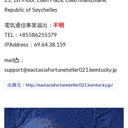
株式会社蝶名林
株式会社評判
桐生秀臣
桜木
Republic of Seychelles
森 達郎
楠山高広
永森 航汰
楽々収入アップ
電気通信事業届出：
不明
楽天ルーム
榎 恭宏
横村 辰徳
TEL：+85586255379
正規のお仕事で年収5
武井 康哲
武田勇吾
武田章司
毎日安定して稼ぐ！スマホだけですべて完結
IPAddress：69.64.38.159
毎月簡単収入アップ
水野賢一
mail📩：
合同会社アップステージ
合同会社VSL
【公式】コロコロ・ナタデココ
TADAO YOSHIHARA
support@eastasiafortuneteller021.kemtucky.jp
SIGN(サイン)
SIGNAL(シグナル)
SKETCH(スケッチ)
出典元：http://eastasiafortuneteller021.kemtucky.jp/
SLOW(スロウ)
Smash Works
SONIC(ソニック)
SPARKLE!!(スパークル)
STAR .Company.
STAR.system(スターシステム)
SUPERリベンジャーズ
Technical service Co.
SHYEN GRACE LAURENT INTERNET SERVICES INC