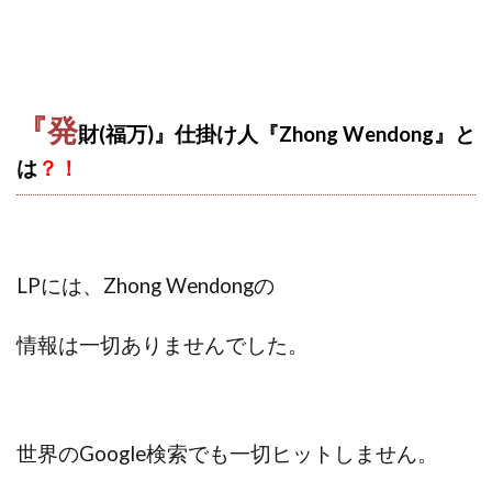
100億円ドリームウィーク2025
10万円GET!!～動画を見て～
2024年最新LINE副業「LIFE」
3問副業 アンケートモニター
Advance Edge
『発
財(福万)』仕掛け人『Zhong Wendong』と
AI YouTuberビジネス講座
Blue Triangle Limited
は
？！
AI（人工知能）
AI∞所得
AIアプリで稼ぐ/このアプリがすごい
AIサービス(XTOOL)
AI時代の情報発信講座
AI運用サポート
AmazingTick
Amazon
Back Up!!!!運営事務局
LPには、Zhong Wendong
の
Baron
BETTER CHOICE LIMITED
FIRE
FREEDOM(フリーダム)
MONEY LIFE運営事務局
情報は一切ありませんでした。
Ltd.
LIFE Style(ライフスタイル)
LifeCreate合同会社
LINE
LINE JOBNAVI(ジョブナビ)
LINEアンケートに答えて!?
LINEでスタンプ送るだけ
世界のGoogle検索でも
一切ヒットしません。
LINEで簡単アンケート
LiNK
LINK(リンク)