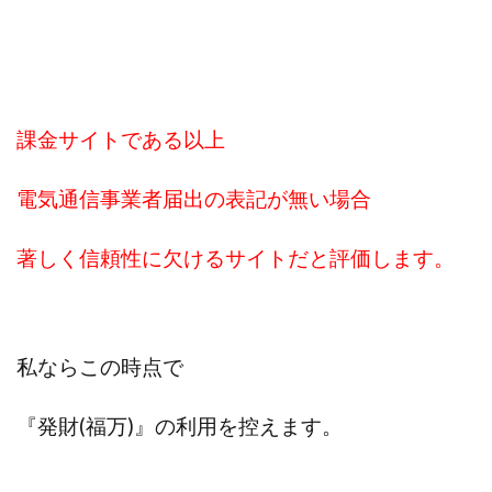
CASHｘCAPTURE運営事務局
ChatGPTセミナー
chokoっと
CIEL(シエル)
CM再生で100万円!
CONNECT(コネクト)
dagen
Dan.Inoue(ダン イノウエ)
Diary(ダイアリー)
課金サイトである以上
BREAKER(ブレイカー)
DTH Co.
EA/Tool
EVER
Everyone(エブリワン)
電気通信事業者届出の表記が無い場合
EXIT MONEY(イグジットマネー)
expand 副業紹介事務局
FANFARE(ファンファーレ)
fargo(ファーゴ)
著しく信頼性に欠けるサイトだと評価します。
FCシステム
feppiness株式会社
Finance Life(ファイナンスライフ)
BTC FIRE(ビットファイヤ)
BPOINT
folio Co. Ltd.
私ならこの時点で
ADVANCE(アドバンス)
【公式】ストック(在宅10Minutes)
『発財(福万)』の利用を
控えます。
【公式】パンド・ラミ
@kiyo
000万～1億を誰でも目指せる!
000円をGET