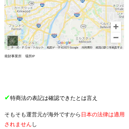
Robert.harry.Ōhno
ROKUYON(ロクヨン)
Rupex Limited
SCM運営事務局
SEVENシステム
SHARE
UBI合同協会サポート
V-System
NEW LIFE!(ニューライフ)
ギガマート株式会社
オプトインアフィリエイト
オプトインアフェリエイト
おまかせAI運用
おむられいか
ガーディアン・トリニティ
カール鈴木
かずくん
発財事業所 場所IP
カマAGEインベストメンバーズ
かんたんスマホ副業
かんたん副業
キャッチtheディルハム
イルカ先生
キャリア(CARRIER)
キャリプロ(キャリアプログラム)
キャリプロ運営事務局
きよとらいふ
✔
グッドナビJOB
クニトミ
特商法の表記は確認できたとは言え
グランドマスターピースFX
グローバルプロジェクト
クロスリテイリング
クロスリテイリング株式会社
そもそも運営元が海外ですから
日本の法律は適用
コーチング
エンジェル
イマドキの副業
されません
し