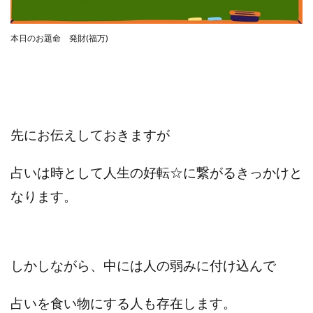
合同会社リバーシブル
坂元雄徳
合同会社リュウシン
合同会社リンク
本日のお題命 発財(福万)
合同会社リングペイ
吉岡勝利
吉本昌代
吉江 佑弥
和佐大輔
唐莉萍
國富竜也
在宅のんびリッチ
坂井彰吾
安藤 翔大
安達健太郎
我有洋哉
川崎 渉
山形直樹
先にお伝えしておきますが
山本拓弥(チョゴリ)
山本耕而
岡崎 健二
岡村貴弘
岡田芳弘
島田隆則
嵯峨翔太郎
占いは時として人生の好転☆に繋がるきっかけと
川原 充将
川口 真子
川端 健太
山崎友也
なります。
川端理恵
工藤 総一郎
工藤総一郎
市川 翔平
市川彩子
布施春輝
平野千春
後藤健二
必勝プロジェクト無双
志賀恭介
成田賢治
しかしながら、中には人の弱みに付け込んで
山崎隆
山岸祐介
宮光勇次
小川ゆうり
宮地乙十葉
宮本将
宮林 慶次
宮田裕司
占いを食い物にする人も存在します。
富岡 伸成
富樫美月
富永健
富田湧貴