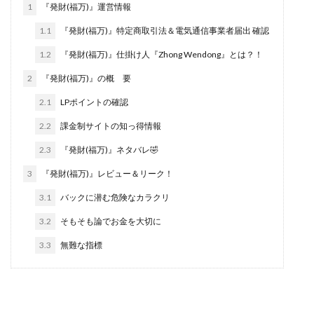
1
『発財(福万)』運営情報
西澤英樹
西田哲朗
話題の最新副業
赤澤天道
1.1
『発財(福万)』特定商取引法＆電気通信事業者届出 確認
近藤かおり
近藤智弘
遠藤 友里子
酒井
1.2
『発財(福万)』仕掛け人『Zhong Wendong』とは？！
金の虎(マネーの虎)
長澤 祐介
金勝(キムマサル)
2
『発財(福万)』の概 要
金子弘給
金子正人
金山莉緒
金本浩
鈴木 孝二
鈴木 翔
鈴木優次郎
鈴木克佳
2.1
LPポイントの確認
鈴木翔
鈴村有基
生成AIの学校「飛翔」
2.2
課金制サイトの知っ得情報
犬神空
株式会社TOKYO STYLE
株式会社ドライブ
2.3
『発財(福万)』ネタバレ🤣
株式会社グロース
株式会社ゲート
3
『発財(福万)』レビュー＆リーク！
株式会社ゴールドレバテック
株式会社サンアイ
3.1
バックに潜む危険なカラクリ
株式会社ジョイン
株式会社スパイラル
3.2
そもそも論でお金を大切に
株式会社スマイル
株式会社セカンド
3.3
無難な指標
株式会社タイプ
株式会社チャプター2
株式会社ナチュラルナイン
株式会社カーロット
株式会社ナレッジ
株式会社ニュース
株式会社ネクスト
株式会社ネクト