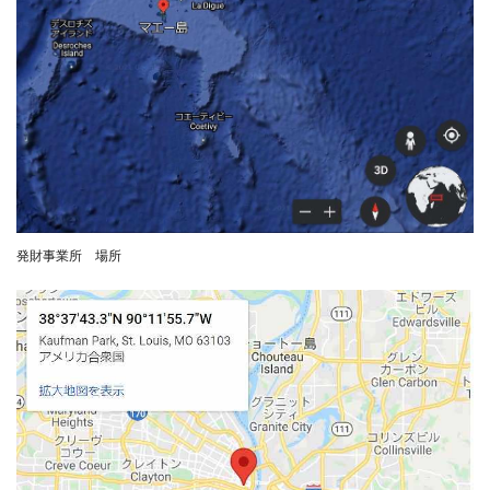
TEDASUKE
The Messiah(ザ・メシア)
THE SAVIOR(ザ・セイバー)
THE SHIP
THE TEAM(ザ チーム)
TIME BANK SYSTEM
TOP WINNER運営事務局
trialwork365(トライアルワーク365)
trillion
trillion運営事務局
Ubiquitous solution
SIDE JOB REACH(サイドジョブリーチ)
Shinya
United Rich F＆B Limited
pm.T株式会社
発財事業所 場所
NEW PRODUCE(ニュープロデュース)
NEW SHIFT(ニューシフト)
NFT
Ng Man Hin
NOBU
NOVA
OliveX
omezu
Owners(次世代型エンジェル投資)
Parrish
PUZZLE
SHIFT(シフト)
QUICK(クイック)
Re:Born(リボーン)
REGAIN(リゲイン)
REVERS(リバース)
RISE UP(ライズアップ)