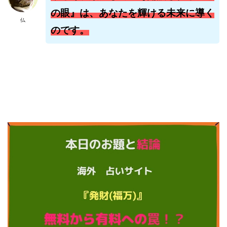
株式会社jカンパニー
株式会社K&H
株式会社LAMP
の眼』は、あなたを輝ける未来に導く
仏
手塚 久典
戸井田拓也
株式会社Stella
のです。
大川康治
坪井 健
堤 舞尋
塚原健太
塩田沙代
夏目歩美
多田明弘
大原 哲男
大原哲男
大島眞理子
大島領介
大川智宏
坂本よしたか
大森淳弘
大田賢二
大西良幸
天内 碧海
天才トレーダーヤス
天本隼人
天照(アマテラス)プロジェクト
天野 照章
奥野雄二
宇佐美恵那
安藤 仁
坂本桃太郎
坂口健
安達健太朗
合同会社ミドル
合同会社アドバンス
合同会社ウェルファースト
合同会社クラウドジャパン
合同会社サウザントレフト
合同会社サバイバルグランピング
合同会社シームレス
合同会社センス
合同会社チルダワーク
合同会社ナチュ
合同会社ネクストイノベーション