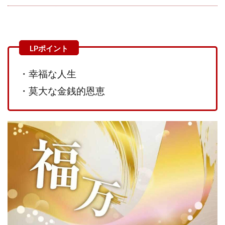
JUPITER運営事務局
Katsutoshi Kumakura
KOJI
KOUTAROU TOMITA
ゴールドラッシュEX
コンサル
合同会社V.S.L
今村雅士
五十嵐
五十嵐レオン
五十嵐瑛太
五十嵐真也
井上瑞希
井上裕貴
井口晃
今 努
・幸福な人生
今、話題!簡単・最新お仕事サービス!
・莫大な金銭的恩恵
今すぐ始める副業革命
今瀬 健二
久野愛実
今瀬健二
仮想通貨
仮想通貨Vtuberハク
伊東みさき
伊東弘人
伊藤 弘人
会社名 合同会社paradiz
佐竹 良平
佐藤俊幸
佐藤健
佐藤彰洋
二宮瑛士
久保夕貴
佐藤竜
中山 浩昴
三上功太
三上夏治
三宅常雄
三浦健一
上原真琴
上山 大利
下田隆
世界一カンタンなFXの稼ぎ方
中原 徹
中尾龍
中悠太
丸山 徹
中本英
中村 邦明