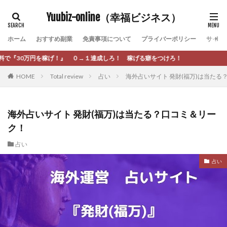
カテゴリー
Yuubiz-online（幸福ビジネス）
ホーム
おすすめ副業
免責事項について
プライバーポリシー
サイト
タグ
→１達成しろ！ 稼げる癖をつけろ！
[公式]マネツク
松永千代
本田
杉本 裕介
HOME
Total review
占い
海外占いサイト 発財(福万)は当たる
村上翔吾
村岡 大樹
村麻巴香
松尾健一郎
松尾豊
松岡峻亮
松崎リオナ
松木慎也
松澤英二
本当にあったうまい話
松野有希
海外占いサイト 発財(福万)は当たる？口コミ＆リー
ク！
柏木直人
栗原久美子
栗田真一
株式会社 door
株式会社 e-FLAGS
株式会社 FREDERIQS
占い
株式会社 安藤企画
株式会社 業
株式会社１(イチ)
占い
株式会社8Bee
本橋へいすけ
木村大輔
株式会社Appacle
日給5万円可能なながら感覚の副収入アプリ
投資
投資家 亜依
攝津智洋
放置ISマネー(放置 is money)