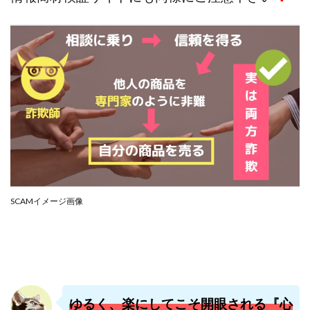
株式会社PROGRESS
株式会社Regene
株式会社Research
株式会社reward
株式会社ROAD
株式会社SD TRUST
株式会社SELLTEC
株式会社Seven stud
株式会社SixSence
株式会社Smart Life
株式会社soleil
株式会社monokoko
株式会社Link Partners
株式会社Axio
株式会社FlowRace
株式会社BANKER6
株式会社Be honest
株式会社Bell tree
株式会社BLOOM
株式会社BLUE
株式会社Continue Marketing LAB
株式会社e-plus
SCAMイメージ画像
株式会社FC
株式会社FEEL
株式会社first
株式会社FrontShine
株式会社Link
株式会社GENERALHAWK
株式会社gleam
株式会社GOLAZO
株式会社greed
株式会社GW
株式会社H・S
株式会社H.S
株式会社ICC
ゆるく、楽にしてこそ開眼される『心