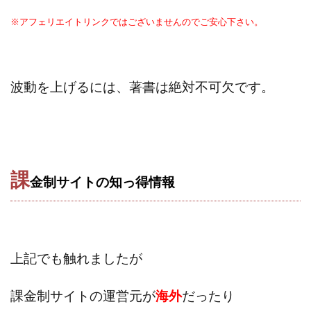
ライフデザイン出版合同会社
らくらくできるスマホ副業
※アフェリエイトリンクではございませんのでご安心下さい。
リッチ ギャザリング
リッチ ルーラー
リライアンス(Reliance)
ロミオ・ロドリゲス・ジュニア
ワークスフランチャイジーオフィス
波動を上げるには、著書は絶対不可欠です。
ワークホップ(Work Hop)
ワールドリユースシステム
マネーの湖
マックス岩井
なし
フェールNaviシステム
ニューイヤーパラダイス
ネオナビ
ネオナビ 我有洋哉
課
金制サイトの知っ得情報
ネオライフPROJECT(プロジェクト)
ネットサーフィンをお金に換える
ネットスター
ハイブリッド・トレード・アカデミア
はじめての資産運用
ハピネスサロン
上記でも触れましたが
はるかコーチング
フィアナ
フォトチェッカー
マスターピース(MASTER PIECE)
フォトレ
課金制サイトの運営元が
海外
だったり
フォリオJP(Folio)
ふくぎょうパラダイス