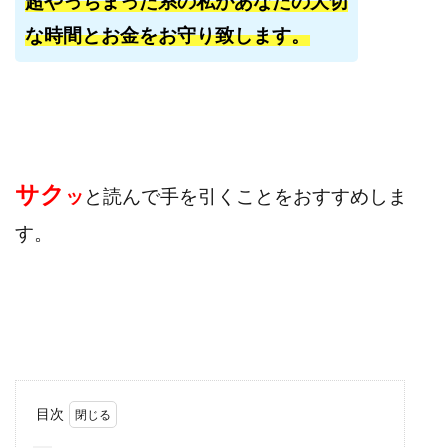
超やっちまった系の私があなたの大切
田中 拓哉
田中 旭
田中圭
田中康裕
な時間とお金をお守り致します。
田中武志
田中絵美
田島俊明
甲斐雅人
町田 信義
白川さやか
福林みずき
益井雅
相川奈津妃
相川浩介
相葉はるか
真中 翔
石井泰裕
石塚 憲史
石山 昌志
石川聡彦
確定申告
神威(KAMUI)
藤沢琴音
西勇輝
サク
ッ
と読んで
手を引くことをおすすめしま
王 義虎
高橋 秀明
革命毎日3万円!
須藤一寿
す。
風間けいご
馬場和義
駒形 哲治
高坂 隆
高柳 卓馬
高柳大輔
高橋 伸行
高橋 守美
高橋優作
長谷川博
高橋優里
高橋悟
高橋拓真
高橋良彰
高橋菜々美
髙野丈
鬼塚尚仁
魅惑のFXスキャルシステム「即金1億円ボタン」
黒澤真
黒田勉
齊藤大地
阿部 亮平
長谷川マコト
目次
西崎 薫
金 佳史
西村和之
西森康二