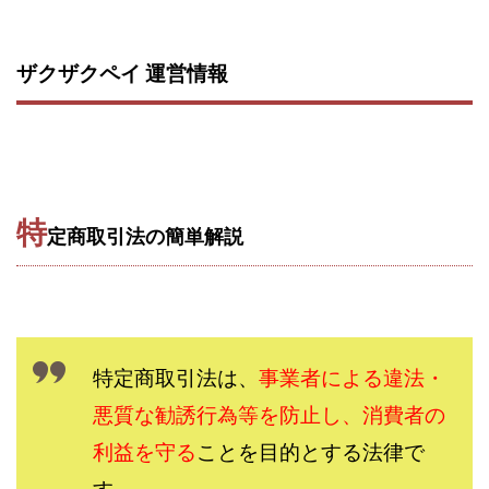
西澤英樹
西田哲朗
話題の最新副業
赤澤天道
近藤かおり
近藤智弘
遠藤 友里子
酒井
ザクザクペイ 運営情報
金の虎(マネーの虎)
長澤 祐介
金勝(キムマサル)
金子弘給
金子正人
金山莉緒
金本浩
鈴木 孝二
鈴木 翔
鈴木優次郎
鈴木克佳
鈴木翔
鈴村有基
生成AIの学校「飛翔」
特
犬神空
株式会社TOKYO STYLE
株式会社ドライブ
定商取引法の簡単解説
株式会社グロース
株式会社ゲート
株式会社ゴールドレバテック
株式会社サンアイ
株式会社ジョイン
株式会社スパイラル
株式会社スマイル
株式会社セカンド
特定商取引法は、
事業者による違法・
株式会社タイプ
株式会社チャプター2
悪質な勧誘行為等を防止し、消費者の
株式会社ナチュラルナイン
株式会社カーロット
利益を守る
ことを目的とする法律で
株式会社ナレッジ
株式会社ニュース
株式会社ネクスト
株式会社ネクト
す。