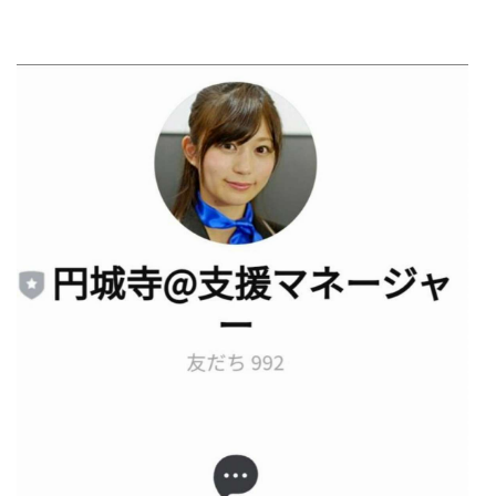
センタービレッジ合同会社
ソウルメイト(SOUL MATE)
ソフト株式会社
タスク詐欺
スマホふくぎょうのおしごと！
チャプロ
ちょこスマ
ちょこっと
ちょこプラ(choco+)
ちょな(蝶名林達也)
どこでもビジネス
トライアル
トラスト株式会社
ドリームクラフターズ
ドリームテック合同会社
ドリームワーク
スマホを使って稼ぐ方法
スマホひとつでらくらく副業
トレンド
スマートジョブnet
サクッとお仕事サービス
サクッと毎日5万円
サポーターズファミリー(supporter's family)
サルでも出来る!最新のお金の稼ぎ方
ジーニアスブラックボックス
スーパースマイル(SUPER SMILE)
スキマ時間で稼ぐ Job Lob
スキマ時間の有効活用