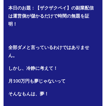
株式会社PROGRESS
株式会社Regene
本日のお題：【ザクザクペイ】の副業配信
株式会社Research
株式会社reward
株式会社ROAD
は運営側が儲かるだけで時間の無題を証
株式会社SD TRUST
株式会社SELLTEC
明
！
株式会社Seven stud
株式会社SixSence
株式会社Smart Life
株式会社soleil
株式会社monokoko
株式会社Link Partners
株式会社Axio
株式会社FlowRace
全部ダメと言っているわけではありませ
株式会社BANKER6
株式会社Be honest
ん。
株式会社Bell tree
株式会社BLOOM
株式会社BLUE
株式会社Continue Marketing LAB
株式会社e-plus
しかし、冷静に考えて！
株式会社FC
株式会社FEEL
株式会社first
月100万円も夢じゃないって
株式会社FrontShine
株式会社Link
株式会社GENERALHAWK
株式会社gleam
そんなもんは、夢！
株式会社GOLAZO
株式会社greed
株式会社GW
株式会社H・S
株式会社H.S
株式会社ICC