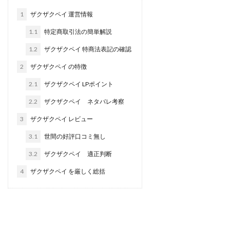
田中 拓哉
田中 旭
田中圭
田中康裕
1
ザクザクペイ 運営情報
田中武志
田中絵美
田島俊明
甲斐雅人
1.1
特定商取引法の簡単解説
町田 信義
白川さやか
福林みずき
益井雅
1.2
ザクザクペイ 特商法表記の確認
相川奈津妃
相川浩介
相葉はるか
真中 翔
2
ザクザクペイ の特徴
石井泰裕
石塚 憲史
石山 昌志
石川聡彦
2.1
ザクザクペイ LPポイント
確定申告
神威(KAMUI)
藤沢琴音
西勇輝
2.2
ザクザクペイ ネタバレ考察
王 義虎
高橋 秀明
革命毎日3万円!
須藤一寿
風間けいご
馬場和義
駒形 哲治
高坂 隆
3
ザクザクペイ レビュー
高柳 卓馬
高柳大輔
高橋 伸行
高橋 守美
3.1
世間の好評口コミ無し
高橋優作
長谷川博
高橋優里
高橋悟
3.2
ザクザクペイ 適正判断
高橋拓真
高橋良彰
高橋菜々美
髙野丈
4
ザクザクペイ を厳しく総括
鬼塚尚仁
魅惑のFXスキャルシステム「即金1億円ボタン」
黒澤真
黒田勉
齊藤大地
阿部 亮平
長谷川マコト
西崎 薫
金 佳史
西村和之
西森康二