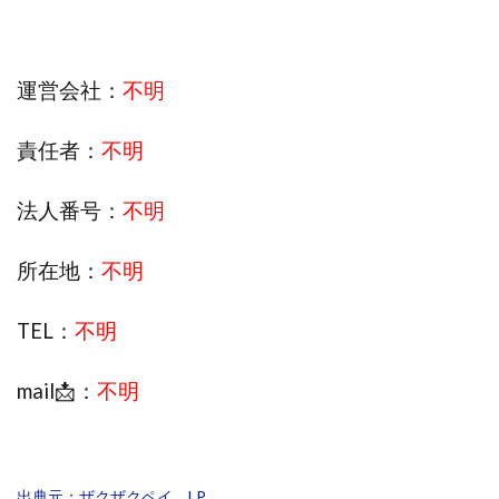
株式会社エキスパート
株式会社オーシャン・ファーム
株式会社オタケン
株式会社ラット
運営会社：
不明
株式会社リテラシー
特別副業助成金 夢実現キャンペーン
清原達郎
沖中純一
河村一志
河野真美
責任者：
不明
波乗りジョニー
波乗り波動論
浅野夕美
浜田雄介
海外運営
深原祥太
法人番号：
不明
清原資産管理グループ
清水 貴裕
江面邦彦
清水圭一郎
渡辺佳織
湯浅 和弘
滝沢 風香
所在地：
不明
滝沢賢治
濵田雄介
TEL：
不明
無料!カンタン!はやっ!誰でも週給35万円GET!!
熊倉 駿介
片山恵美子
物販/せどり/転売
mail📩：
不明
物販ONE(miraise)
池本 慎一
江上 一機
株式会社リンクス
椿梨沙
株式会社ワーク
株式会社ワイズ
株式会社ワンダーリアリティ
出典元：ザクザクペイ LP
株式会社仕
株式会社和
株式会社心渡