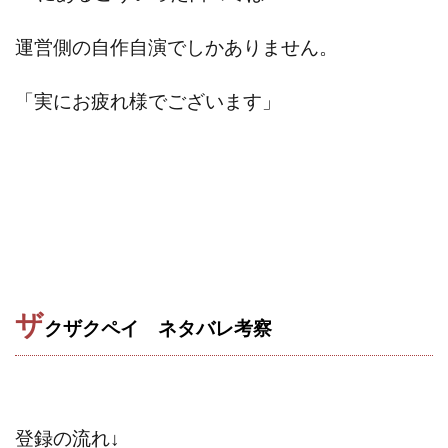
中村健吾
中村友也
中村洸一
中村陽
運営側の自作自演でしかありません。
中田光治
中谷司
中野
中野 友貴
中野愛望
佐藤由規
佐藤隆司
「実にお疲れ様でございます」
一般財団法人日本投資家育成機構
合同会社Artemis
加藤陸
加藤隆伸
動画を見てGET
動画を見て報酬GET(ゲット)
北野毅
千葉雄介
即金アプリを無料ダウンロードして毎日30
友成 優吾
古賀稜
合同会社 RoyalBond
合同会社AZone
加藤浩司
合同会社blue
合同会社CMP
合同会社Fans
合同会社first
合同会社Like Factory
合同会社NT
合同会社REEF
合同会社Renaissance
ザ
クザクペイ ネタバレ
考察
合同会社Smile
合同会社ST
合同会社start moving
加藤浩次
加藤敏行
倉由美希
写真を選んで収益GET
億のゲームチェンジ
億の継承
億り人プロジェクト
儲けの達人FX
登録の流れ↓