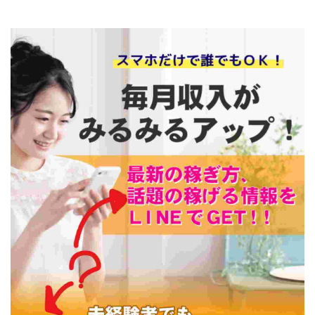
VICTOR(ビクター)
アークAI
VIP LIVE STERAM
WILLIAM CULANDOG JOROLAN
Winners Life(ウィナーズライフ)
WINNING ACADEMY(ウイニングアカデミー)
Workings(ワーキング)
World Trader Co Ltd
Write UP
Yamashita Takuma
YSK
ZEXS運営事務局
アイランドセブン(I-LAND 7)
いいね!するだけ
アクシス合同会社
アダルトアフィリエイトクラブ(AAC)
アップライフ
アドネス株式会社
アフェリエイトは稼げない
アブダビ先生
アプリ
アプリで確認するだけ
アプリ生活
アモン
アラン・ソリマチ
New Pioneer
MONEY QUEEN(マネークイーン)
コア(CORE)
Delta運営サポート事務局
BUTTER CASH(バターキャッシュ)
BUZプロジェクト