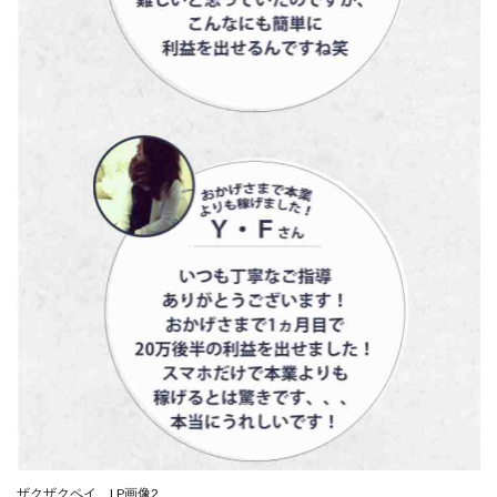
Lisa
Makoto Honda
LEMON(レモン)
manerak
Mari(武島麻里)
MARKET(マーケット)
MASA
Master Piece運営事務局
Masters Bank(マスターズバンク)
MAXIM(マクシム)
METHOD30運営事務局
MGB COMPANY(エムジーピーカンパニー)
MIBC
MIDAS(ミダス)
Life Lead運営事務局
Layla
FREELANCE運営事務局
GRAND SLAM(グランドスラム)
FRONTIER(フロンティア)
FX
FX GO tap
FX King's TRUST
FX/BO
FXミリオネアタワー
FX鬼の手
GAFAシステム
GATE(ゲート)
GB株式会社
GOAL-B
GREAT JOY(グレートジョイ)
Kyouji Sayama
happy-style
Hisanori Teduka
HPR株式会社
HYBRID(ハイブリッド)
IHR
ITS合同会社
JOURNEY（ジャーニー）
ザクザクペイ LP画像2