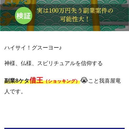
斉藤 敏雄
斎藤 敏雄
新井 孝弘
新井 悠馬
新川卓也
新選組(ガチンコ副業投資)
星野拓馬
望月詩織
暮らしのノマド
最先端スマホワーク
最新AI 5つの錬金術
最短1分で3万円が稼げる即金副業アプリ
最短即日>>高収入
最速PPCアフィリエイト
ハイサイ！グスーヨー
♪
有限会社エステージア
有限会社ユースフルインフォ
神様、仏様、スピリチュアルを信仰する
有限会社現代
有限会社自由人
望月 光
株式会社8EIGHT8
株式会社Asset Cube
戸田 亮太
借王
😭
副業8ケタ
こと我喜屋竜
（ショッキング）
株式会社PRICELESS
株式会社NATURAL NINE
株式会社NEXT LEVEL
株式会社NKcreative
人です。
株式会社note
株式会社OMT
株式会社one
株式会社ORIT
株式会社PACHA(パチャ)
株式会社PLUM
株式会社Precious.Light
株式会社PRINCELESS
株式会社Logical Forex