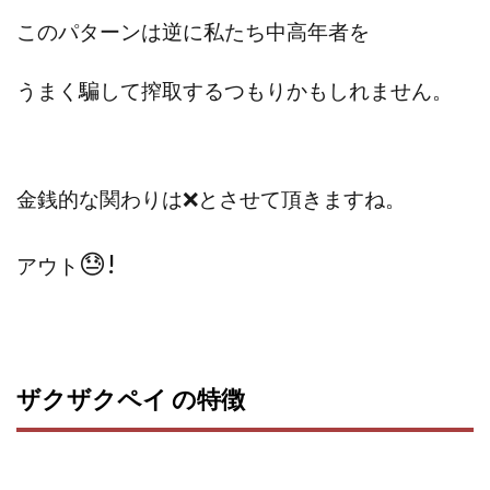
TEDASUKE
The Messiah(ザ・メシア)
このパターンは逆に私たち中高年者を
THE SAVIOR(ザ・セイバー)
THE SHIP
THE TEAM(ザ チーム)
TIME BANK SYSTEM
うまく騙して搾取するつもりかもしれません。
TOP WINNER運営事務局
trialwork365(トライアルワーク365)
trillion
trillion運営事務局
Ubiquitous solution
金銭的な関わりは❌とさせて頂きますね。
SIDE JOB REACH(サイドジョブリーチ)
Shinya
United Rich F＆B Limited
pm.T株式会社
😓!
アウト
NEW PRODUCE(ニュープロデュース)
NEW SHIFT(ニューシフト)
NFT
Ng Man Hin
NOBU
NOVA
OliveX
omezu
Owners(次世代型エンジェル投資)
Parrish
PUZZLE
ザクザクペイ の特徴
SHIFT(シフト)
QUICK(クイック)
Re:Born(リボーン)
REGAIN(リゲイン)
REVERS(リバース)
RISE UP(ライズアップ)