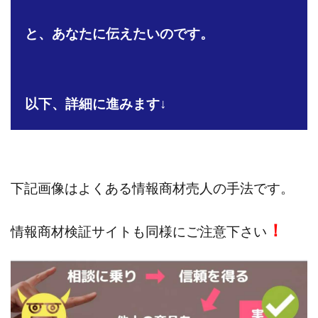
株式会社jカンパニー
株式会社K&H
株式会社LAMP
と、あなたに伝えたいのです。
手塚 久典
戸井田拓也
株式会社Stella
大川康治
坪井 健
堤 舞尋
塚原健太
塩田沙代
夏目歩美
多田明弘
大原 哲男
大原哲男
大島眞理子
大島領介
大川智宏
以下、詳細に進みます↓
坂本よしたか
大森淳弘
大田賢二
大西良幸
天内 碧海
天才トレーダーヤス
天本隼人
天照(アマテラス)プロジェクト
天野 照章
奥野雄二
宇佐美恵那
安藤 仁
坂本桃太郎
坂口健
下記画像はよくある情報商材売人の手法です。
安達健太朗
合同会社ミドル
合同会社アドバンス
合同会社ウェルファースト
合同会社クラウドジャパン
！
情報商材検証サイトも同様にご注意下さい
合同会社サウザントレフト
合同会社サバイバルグランピング
合同会社シームレス
合同会社センス
合同会社チルダワーク
合同会社ナチュ
合同会社ネクストイノベーション