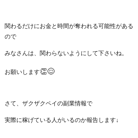
プラチナメソッド2024
ブラックサタン(Black Satan)
フラットワーク
フリー株式会社
関わるだけにお金と時間が奪われる可能性がある
フルーツ(スマホをタップするだけ!?)
ホーム合同会社
ほったらかしFX運営事務局
マイリスト(My List)
ので
김 가싸
みなさんは、関わらないようにして下さいね。
検索
👏😌
お願いします
さて、ザクザクペイの副業情報で
実際に稼げている人がいるのか報告します
↓