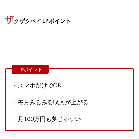
Robert.harry.Ōhno
ROKUYON(ロクヨン)
Rupex Limited
SCM運営事務局
SEVENシステム
ザ
SHARE
UBI合同協会サポート
V-System
クザクペイ LPポイント
NEW LIFE!(ニューライフ)
ギガマート株式会社
オプトインアフィリエイト
オプトインアフェリエイト
おまかせAI運用
おむられいか
ガーディアン・トリニティ
カール鈴木
かずくん
カマAGEインベストメンバーズ
かんたんスマホ副業
かんたん副業
キャッチtheディルハム
イルカ先生
・スマホだけでOK
キャリア(CARRIER)
キャリプロ(キャリアプログラム)
キャリプロ運営事務局
きよとらいふ
・毎月みるみる収入が上がる
グッドナビJOB
クニトミ
グランドマスターピースFX
グローバルプロジェクト
・月100万円も夢じゃない
クロスリテイリング
クロスリテイリング株式会社
コーチング
エンジェル
イマドキの副業