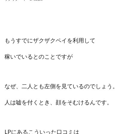
JUPITER運営事務局
Katsutoshi Kumakura
KOJI
KOUTAROU TOMITA
ゴールドラッシュEX
コンサル
合同会社V.S.L
今村雅士
五十嵐
五十嵐レオン
五十嵐瑛太
五十嵐真也
もうすでにザクザクペイを利用して
井上瑞希
井上裕貴
井口晃
今 努
今、話題!簡単・最新お仕事サービス!
稼いでいるとのことですが
今すぐ始める副業革命
今瀬 健二
久野愛実
今瀬健二
仮想通貨
仮想通貨Vtuberハク
伊東みさき
伊東弘人
伊藤 弘人
会社名 合同会社paradiz
佐竹 良平
佐藤俊幸
なぜ、二人とも左側を見ているのでしょう。
佐藤健
佐藤彰洋
二宮瑛士
久保夕貴
人は嘘を付くとき、顔をそむけるんです。
佐藤竜
中山 浩昴
三上功太
三上夏治
三宅常雄
三浦健一
上原真琴
上山 大利
下田隆
世界一カンタンなFXの稼ぎ方
中原 徹
中尾龍
中悠太
丸山 徹
中本英
中村 邦明
LPにあるこういった口コミは