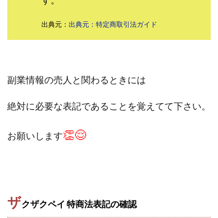
株式会社パワープロモート
株式会社ファナウス
出典元：
出典元：特定商取引法ガイド
株式会社フィールド
株式会社プラスビジョン
株式会社ブリッジ
株式会社プルミエールエージェント
株式会社ライズ
株式会社キャッツ
株式会社お友達企画
株式会社ラブアンドピース
副業情報の売人と関わるときには
株式会社アイリス
株式会社TRIBE
株式会社Ubiquitous Solution
株式会社Uスクウェア
絶対に必要な表記であることを覚えてて下さい。
株式会社Works Agency
株式会社WorksAgency
株式会社X-style
株式会社YASAKA
株式会社アート
👏😌
お願いします
株式会社アイコン
株式会社アイラボ
株式会社アオヤマ
株式会社オリジナル
株式会社アクト
株式会社アシスト
株式会社アシスト・クローバー
株式会社アスク
ザ
株式会社アドバンス
株式会社イージー
クザクペイ 特商法表記の確認
株式会社インター
株式会社インラージ