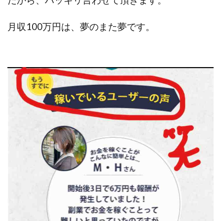
だから、ハッキリ言わせて頂きます。
100億円ドリームウィーク2025
10万円GET!!～動画を見て～
月収100万円は、夢のまた夢です。
2024年最新LINE副業「LIFE」
3問副業 アンケートモニター
Advance Edge
AI YouTuberビジネス講座
Blue Triangle Limited
AI（人工知能）
AI∞所得
AIアプリで稼ぐ/このアプリがすごい
AIサービス(XTOOL)
AI時代の情報発信講座
AI運用サポート
AmazingTick
Amazon
Back Up!!!!運営事務局
Baron
BETTER CHOICE LIMITED
FIRE
FREEDOM(フリーダム)
MONEY LIFE運営事務局
Ltd.
LIFE Style(ライフスタイル)
LifeCreate合同会社
LINE
LINE JOBNAVI(ジョブナビ)
LINEアンケートに答えて!?
LINEでスタンプ送るだけ
LINEで簡単アンケート
LiNK
LINK(リンク)