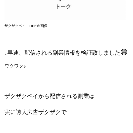
スクエア株式会社
スター・プラチナ
スマート副業
スマホのビジネス
スマート資産形成(LDF)
スマキャン(SMACAN)
スマナビ.com
ザクザクペイ LINE＠画像
スマホ1台でどこでも副収入
スマホアベンジャー
スマホタップだけで
スマホでらくらく副収入アプリ
😁
スマホで副収入の決定版
スマホで始める在宅生活
↓早速、配信される副業情報を検証致しました
スマホで稼げる?【裏ワザ副業】
スマホのおしごと
ワクワク♪
トレーダーKaibe
ナイトグループ 岡崎
わずか1日で5万円以上稼ぐ利用者が続出
ゆきや
マネパン KOJI
マネロブ
みきお校長
ミユ
ザクザクペイから配信される副業は
ミラクル(MIRACLE)
ミリオネア5
ミリオネアチャレンジ
ミリオンラボ(million labo)
実に誇大広告ザクザクで
ミリチャレ
みんなのハッピーワーク
ゆるリッチ
マネーキューピット
ライフアップ(LIFE UP)
ライブアドバイザーカレッジ