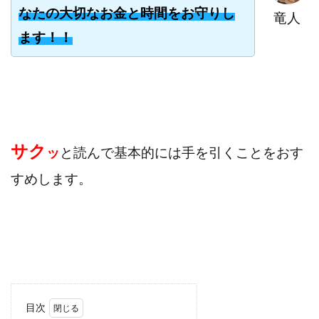
なたの大切なお金と時間をお守りし
寺澤英明
将軍
小川 和人
小林 実
竜人
ます！！
山口英樹
小林よしのり
小林尚美
小林正人
小林雄樹
小森みずき
小泉一浩
少額資金で激安不動産投資
尾崎圭司
山中祐希
山之内リアルエステート株式会社
山口孝志
株式会社STAGE
株式会社STS
合同会社アース
自分の選んだ写真が収益に!!
稲川博紀
サク
ッ
と読んで基本的には手を引くことをおす
空いた時間で高齢者でも稼げる
すめします。
競馬でカンタン副業 運営事務局
竹井佑介
竹原芳美
竹田茉生
米澤 蓮
紀田 奈々未
紫垣英昭
織田慶
臼井穂乃果
秒速のFX スキャルマジック
舟引佑太
荒木剛志
菅原将悟
華山奈緒子
落合琢哉
葉月らな
藏野 雄哉
藤原飛鳥
藤咲優
藤堂 成一
藤堂健一
秘密のテキスト
目次
秋葉 卓也
藤田 陸
畑岡宏光
田中