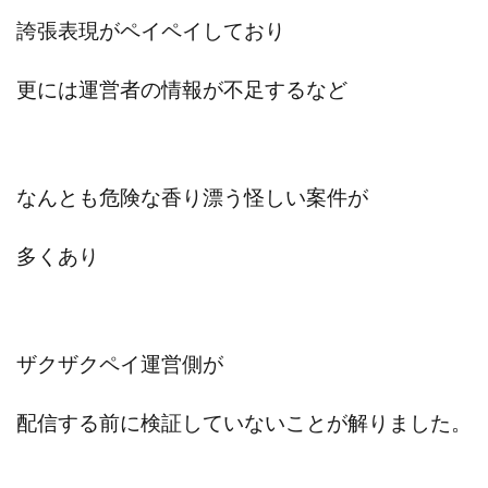
ライフデザイン出版合同会社
らくらくできるスマホ副業
誇張表現がペイペイしており
リッチ ギャザリング
リッチ ルーラー
更には運営者の情報が不足するなど
リライアンス(Reliance)
ロミオ・ロドリゲス・ジュニア
ワークスフランチャイジーオフィス
ワークホップ(Work Hop)
ワールドリユースシステム
マネーの湖
マックス岩井
なし
なんとも危険な香り漂う怪しい案件が
フェールNaviシステム
ニューイヤーパラダイス
多くあり
ネオナビ
ネオナビ 我有洋哉
ネオライフPROJECT(プロジェクト)
ネットサーフィンをお金に換える
ネットスター
ハイブリッド・トレード・アカデミア
ザクザクペイ運営側が
はじめての資産運用
ハピネスサロン
はるかコーチング
フィアナ
フォトチェッカー
配信する前に検証していないことが解りました。
マスターピース(MASTER PIECE)
フォトレ
フォリオJP(Folio)
ふくぎょうパラダイス