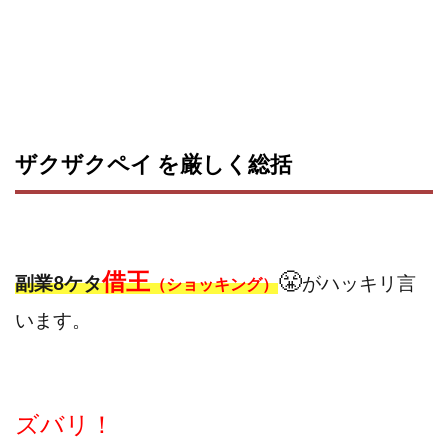
ザクザクペイ を厳しく
総括
借王
😤
副業8ケタ
が
ハッキリ言
（ショッキング）
います。
ズバリ！