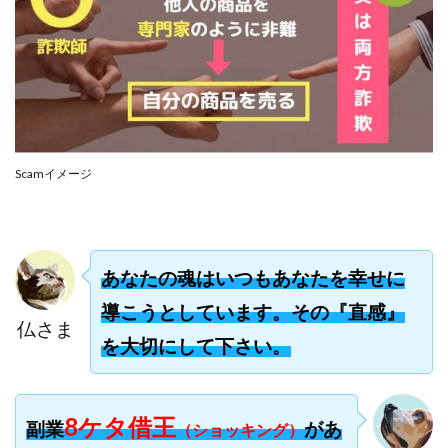
合同会社リバーシブル
坂元雄徳
合同会社リュウシン
合同会社リンク
合同会社リングペイ
吉岡勝利
吉本昌代
吉江 佑弥
和佐大輔
唐莉萍
國富竜也
在宅のんびリッチ
坂井彰吾
安藤 翔大
安達健太郎
我有洋哉
川崎 渉
山形直樹
Scamイメージ
山本拓弥(チョゴリ)
山本耕而
岡崎 健二
岡村貴弘
岡田芳弘
島田隆則
嵯峨翔太郎
川原 充将
川口 真子
川端 健太
山崎友也
あなたの魂はいつもあなたを幸せに
川端理恵
工藤 総一郎
工藤総一郎
市川 翔平
導こうとしています。その『直感』
市川彩子
布施春輝
平野千春
後藤健二
仏さま
を大切にして下さい。
必勝プロジェクト無双
志賀恭介
成田賢治
山崎隆
山岸祐介
宮光勇次
小川ゆうり
宮地乙十葉
宮本将
宮林 慶次
宮田裕司
8ケタ借王
副業
があ
（ショッキング）
富岡 伸成
富樫美月
富永健
富田湧貴