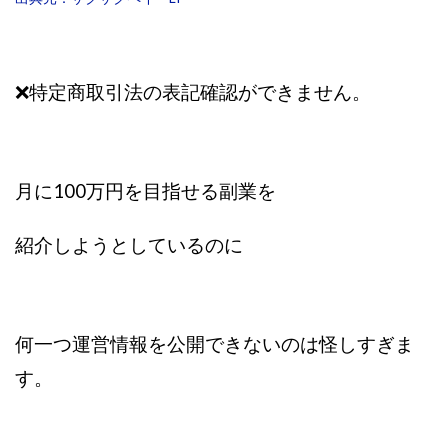
株式会社蝶名林
株式会社評判
桐生秀臣
桜木
森 達郎
楠山高広
永森 航汰
楽々収入アップ
❌特定商取引法の表記確認ができません。
楽天ルーム
榎 恭宏
横村 辰徳
正規のお仕事で年収5
武井 康哲
武田勇吾
武田章司
毎日安定して稼ぐ！スマホだけですべて完結
毎月簡単収入アップ
水野賢一
月に100万円を目指せる副業を
合同会社アップステージ
合同会社VSL
【公式】コロコロ・ナタデココ
TADAO YOSHIHARA
紹介しようとしているのに
SIGN(サイン)
SIGNAL(シグナル)
SKETCH(スケッチ)
SLOW(スロウ)
Smash Works
SONIC(ソニック)
SPARKLE!!(スパークル)
STAR .Company.
何一つ運営情報を公開できないのは怪しすぎま
STAR.system(スターシステム)
SUPERリベンジャーズ
す。
Technical service Co.
SHYEN GRACE LAURENT INTERNET SERVICES INC