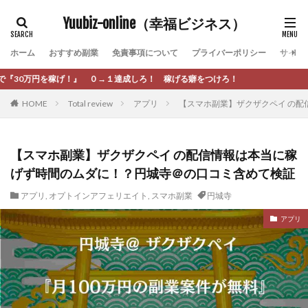
カテゴリー
Yuubiz-online（幸福ビジネス）
ホーム
おすすめ副業
免責事項について
プライバーポリシー
サイト
タグ
０→１達成しろ！ 稼げる癖をつけろ！
[公式]マネツク
松永千代
本田
杉本 裕介
HOME
Total review
アプリ
【スマホ副業】ザクザクペイ の
村上翔吾
村岡 大樹
村麻巴香
松尾健一郎
松尾豊
松岡峻亮
松崎リオナ
松木慎也
松澤英二
本当にあったうまい話
松野有希
【スマホ副業】ザクザクペイ の配信情報は本当に稼
げず時間のムダに！？円城寺＠の口コミ含めて検証
柏木直人
栗原久美子
栗田真一
株式会社 door
株式会社 e-FLAGS
株式会社 FREDERIQS
アプリ
,
オプトインアフェリエイト
,
スマホ副業
円城寺
株式会社 安藤企画
株式会社 業
株式会社１(イチ)
アプリ
株式会社8Bee
本橋へいすけ
木村大輔
株式会社Appacle
日給5万円可能なながら感覚の副収入アプリ
投資
投資家 亜依
攝津智洋
放置ISマネー(放置 is money)