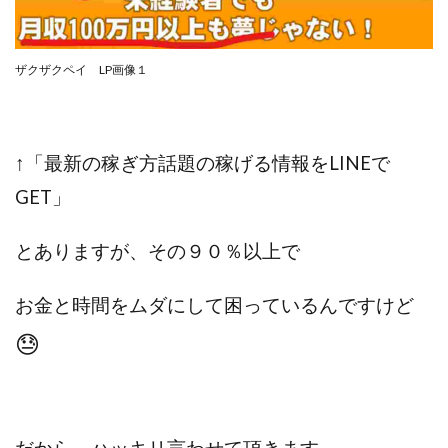
CASHｘCAPTURE運営事務局
ChatGPTセミナー
chokoっと
CIEL(シエル)
CM再生で100万円!
CONNECT(コネクト)
dagen
ザクザクペイ LP画像１
Dan.Inoue(ダン イノウエ)
Diary(ダイアリー)
BREAKER(ブレイカー)
DTH Co.
EA/Tool
EVER
Everyone(エブリワン)
↑「最新の稼ぎ方話題の稼げる情報をLINEで
EXIT MONEY(イグジットマネー)
expand 副業紹介事務局
GET」
FANFARE(ファンファーレ)
fargo(ファーゴ)
FCシステム
feppiness株式会社
と
ありますが、その９０％以上で
Finance Life(ファイナンスライフ)
お金と時間をムダにして困っているんですけど
BTC FIRE(ビットファイヤ)
BPOINT
folio Co. Ltd.
ADVANCE(アドバンス)
😓
【公式】ストック(在宅10Minutes)
【公式】パンド・ラミ
@kiyo
000万～1億を誰でも目指せる!
000円をGET