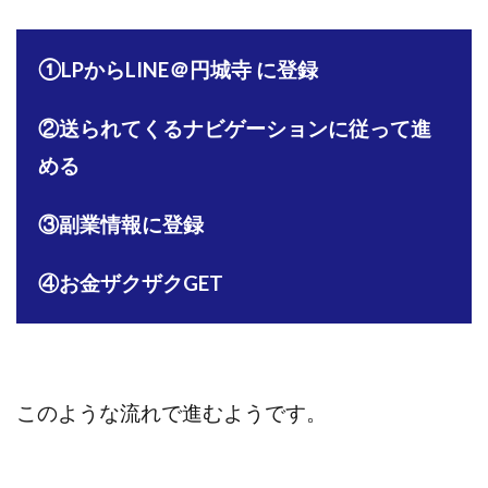
全自動AIシステム(Trading System)
全自動インサイダーROBOT
内藤 洋子
内藤隆児
①LPからLINE＠円城寺 に登録
円城寺
写真や動画にいいねするだけ!
写真を送信して報酬GET
写真を選んで安定した収益を！
②送られてくるナビゲーションに従って進
副業専門オープンチャット
冨永愛理
出口洋平
める
初心者
前田 義明
前田愛
副業
副業コンシェルジュ鈴木
副業ネットワーク
③副業情報に登録
副業の教室事務局
副業ポスト
副業ポスト運営事務局
七里信一
④お金ザクザクGET
一般社団法人こころインターナショナル
ザ・プレジデント(THE PRESIDENT)
タートルビジネススクール
このような流れで進むようです。
スマホ内の画像を送信してカンタン副収入
スマホ副業
スマホ副業ナビ
スマホ副業ナビ(ふくぎょーまいすたー)
スマリッチ(smarich)
センサーズ
センター(center)