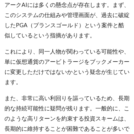
アークAIには多くの懸念点が存在します。まず、
西澤英樹
西田哲朗
話題の最新副業
赤澤天道
このシステムの仕組みや管理画面が、過去に破綻
近藤かおり
近藤智弘
遠藤 友里子
酒井
したPGA（プランスゴールド）という案件と酷
金の虎(マネーの虎)
長澤 祐介
金勝(キムマサル)
金子弘給
金子正人
金山莉緒
金本浩
似しているという指摘があります。
鈴木 孝二
鈴木 翔
鈴木優次郎
鈴木克佳
これにより、同一人物が関わっている可能性や、
鈴木翔
鈴村有基
生成AIの学校「飛翔」
単に仮想通貨のアービトラージをブックメーカー
犬神空
株式会社TOKYO STYLE
株式会社ドライブ
株式会社グロース
株式会社ゲート
に変更しただけではないかという疑念が生じてい
株式会社ゴールドレバテック
株式会社サンアイ
ます。
株式会社ジョイン
株式会社スパイラル
株式会社スマイル
株式会社セカンド
また、非常に高い利回りを謳っているため、長期
株式会社タイプ
株式会社チャプター2
的な持続可能性に疑問が残ります。一般的に、こ
株式会社ナチュラルナイン
株式会社カーロット
のような高リターンを約束する投資スキームは、
株式会社ナレッジ
株式会社ニュース
長期的に維持することが困難であることが多いで
株式会社ネクスト
株式会社ネクト