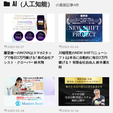
AI（人工知能）
の最新記事4件
2025-03-27
2025-01-26
藤堂健一のNOVAはスマホ2タッ
川端理恵のNEW SHIFT(ニューシ
プで毎日3万円稼げる? 株式会社ア
フト)は本当に自動的に毎日3万円
シスト・クローバー 鈴木翔
稼げる？ 有限会社自由人 鈴木優次
郎
2025-01-14
2024-12-16