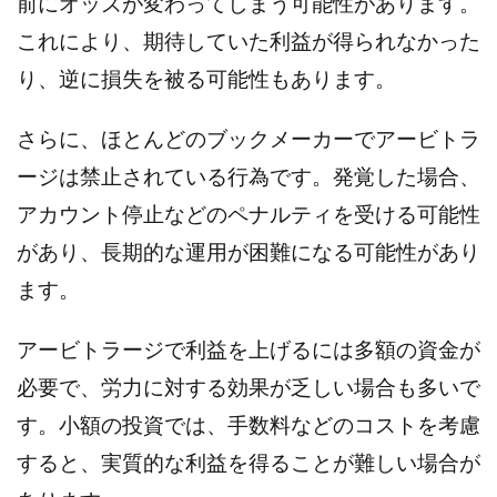
前にオッズが変わってしまう可能性があります。
株式会社蝶名林
株式会社評判
桐生秀臣
桜木
これにより、期待していた利益が得られなかった
森 達郎
楠山高広
永森 航汰
楽々収入アップ
り、逆に損失を被る可能性もあります。
楽天ルーム
榎 恭宏
横村 辰徳
正規のお仕事で年収5
武井 康哲
武田勇吾
さらに、ほとんどのブックメーカーでアービトラ
武田章司
毎日安定して稼ぐ！スマホだけですべて完結
ージは禁止されている行為です。発覚した場合、
毎月簡単収入アップ
水野賢一
アカウント停止などのペナルティを受ける可能性
合同会社アップステージ
合同会社VSL
があり、長期的な運用が困難になる可能性があり
【公式】コロコロ・ナタデココ
TADAO YOSHIHARA
ます。
SIGN(サイン)
SIGNAL(シグナル)
SKETCH(スケッチ)
SLOW(スロウ)
Smash Works
SONIC(ソニック)
アービトラージで利益を上げるには多額の資金が
SPARKLE!!(スパークル)
STAR .Company.
必要で、労力に対する効果が乏しい場合も多いで
STAR.system(スターシステム)
SUPERリベンジャーズ
す。小額の投資では、手数料などのコストを考慮
Technical service Co.
すると、実質的な利益を得ることが難しい場合が
SHYEN GRACE LAURENT INTERNET SERVICES INC