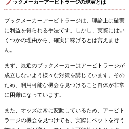
ブ
ックメーカーアービトラージの現実とは
株式会社エキスパート
株式会社オーシャン・ファーム
株式会社オタケン
株式会社ラット
ブックメーカーアービトラージは、理論上は確実
株式会社リテラシー
特別副業助成金 夢実現キャンペーン
に利益を得られる手法です。しかし、実際にはい
清原達郎
沖中純一
河村一志
河野真美
くつかの理由から、確実に稼げるとは言えませ
波乗りジョニー
波乗り波動論
浅野夕美
ん。
浜田雄介
海外運営
深原祥太
清原資産管理グループ
清水 貴裕
江面邦彦
まず、最近のブックメーカーはアービトラージが
清水圭一郎
渡辺佳織
湯浅 和弘
滝沢 風香
成立しないよう様々な対策を講じています。その
滝沢賢治
濵田雄介
ため、利用可能な機会を見つけること自体が非常
無料!カンタン!はやっ!誰でも週給35万円GET!!
に困難になっています。
熊倉 駿介
片山恵美子
物販/せどり/転売
物販ONE(miraise)
池本 慎一
江上 一機
また、オッズは常に変動しているため、アービト
株式会社リンクス
椿梨沙
株式会社ワーク
ラージの機会を見つけても、実際にベットを行う
株式会社ワイズ
株式会社ワンダーリアリティ
株式会社仕
株式会社和
株式会社心渡