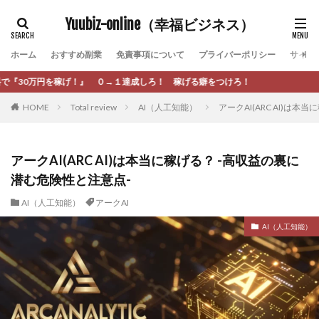
カテゴリー
Yuubiz-online（幸福ビジネス）
ホーム
おすすめ副業
免責事項について
プライバーポリシー
サイト
タグ
しろ！ 稼げる癖をつけろ！
[公式]マネツク
松永千代
本田
杉本 裕介
HOME
Total review
AI（人工知能）
アークAI(ARC AI)は
村上翔吾
村岡 大樹
村麻巴香
松尾健一郎
松尾豊
松岡峻亮
松崎リオナ
松木慎也
松澤英二
本当にあったうまい話
松野有希
アークAI(ARC AI)は本当に稼げる？ -高収益の裏に
潜む危険性と注意点-
柏木直人
栗原久美子
栗田真一
株式会社 door
株式会社 e-FLAGS
株式会社 FREDERIQS
AI（人工知能）
アークAI
株式会社 安藤企画
株式会社 業
株式会社１(イチ)
AI（人工知能）
株式会社8Bee
本橋へいすけ
木村大輔
株式会社Appacle
日給5万円可能なながら感覚の副収入アプリ
投資
投資家 亜依
攝津智洋
放置ISマネー(放置 is money)