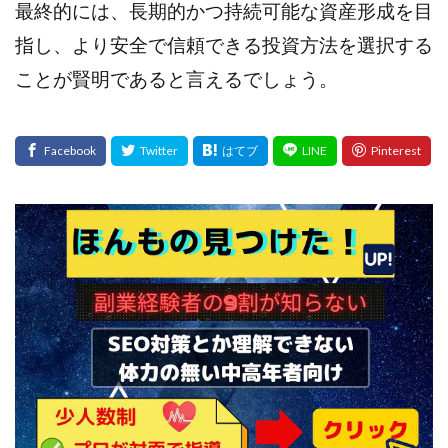
最終的には、長期的かつ持続可能な資産形成を目
プラチナメソッド2024
ブラックサタン(Black Satan)
指し、より安全で信頼できる投資方法を選択する
フラットワーク
フリー株式会社
ことが賢明であると言えるでしょう。
フルーツ(スマホをタップするだけ!?)
ホーム合同会社
ほったらかしFX運営事務局
マイリスト(My List)
김 가싸
検索