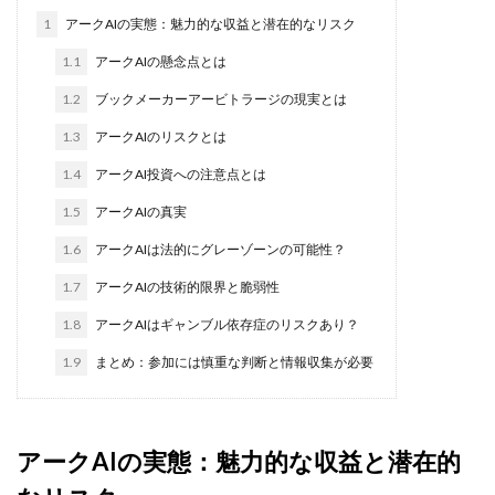
株式会社PROGRESS
株式会社Regene
1
アークAIの実態：魅力的な収益と潜在的なリスク
株式会社Research
株式会社reward
株式会社ROAD
1.1
アークAIの懸念点とは
株式会社SD TRUST
株式会社SELLTEC
1.2
ブックメーカーアービトラージの現実とは
株式会社Seven stud
株式会社SixSence
1.3
アークAIのリスクとは
株式会社Smart Life
株式会社soleil
1.4
アークAI投資への注意点とは
株式会社monokoko
株式会社Link Partners
1.5
アークAIの真実
株式会社Axio
株式会社FlowRace
株式会社BANKER6
株式会社Be honest
1.6
アークAIは法的にグレーゾーンの可能性？
株式会社Bell tree
株式会社BLOOM
株式会社BLUE
1.7
アークAIの技術的限界と脆弱性
株式会社Continue Marketing LAB
株式会社e-plus
1.8
アークAIはギャンブル依存症のリスクあり？
株式会社FC
株式会社FEEL
株式会社first
1.9
まとめ：参加には慎重な判断と情報収集が必要
株式会社FrontShine
株式会社Link
株式会社GENERALHAWK
株式会社gleam
株式会社GOLAZO
株式会社greed
株式会社GW
アークAIの実態：魅力的な収益と潜在的
株式会社H・S
株式会社H.S
株式会社ICC