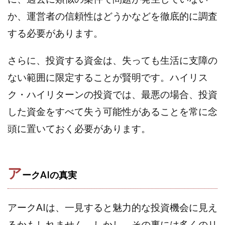
100億円ドリームウィーク2025
か、運営者の信頼性はどうかなどを徹底的に調査
10万円GET!!～動画を見て～
する必要があります。
2024年最新LINE副業「LIFE」
3問副業 アンケートモニター
Advance Edge
さらに、投資する資金は、失っても生活に支障の
AI YouTuberビジネス講座
Blue Triangle Limited
ない範囲に限定することが賢明です。ハイリス
AI（人工知能）
AI∞所得
ク・ハイリターンの投資では、最悪の場合、投資
AIアプリで稼ぐ/このアプリがすごい
AIサービス(XTOOL)
した資金をすべて失う可能性があることを常に念
AI時代の情報発信講座
AI運用サポート
AmazingTick
Amazon
Back Up!!!!運営事務局
頭に置いておく必要があります。
Baron
BETTER CHOICE LIMITED
FIRE
FREEDOM(フリーダム)
MONEY LIFE運営事務局
ア
Ltd.
LIFE Style(ライフスタイル)
LifeCreate合同会社
ークAIの真実
LINE
LINE JOBNAVI(ジョブナビ)
LINEアンケートに答えて!?
LINEでスタンプ送るだけ
アークAIは、一見すると魅力的な投資機会に見え
LINEで簡単アンケート
LiNK
LINK(リンク)
るかもしれません。しかし、その裏には多くのリ