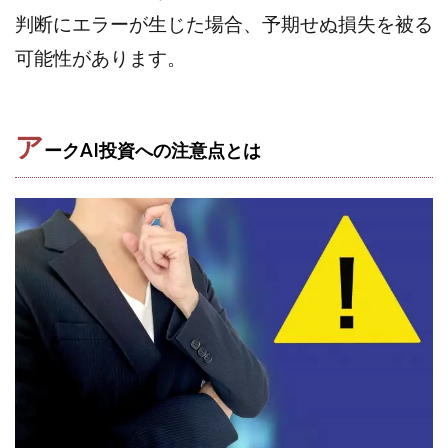
VICTOR(ビクター)
アークAI
VIP LIVE STERAM
判断にエラーが生じた場合、予期せぬ損失を被る
WILLIAM CULANDOG JOROLAN
可能性があります。
Winners Life(ウィナーズライフ)
WINNING ACADEMY(ウイニングアカデミー)
Workings(ワーキング)
World Trader Co Ltd
ア
ークAI投資への注意点とは
Write UP
Yamashita Takuma
YSK
ZEXS運営事務局
アイランドセブン(I-LAND 7)
いいね!するだけ
アクシス合同会社
アダルトアフィリエイトクラブ(AAC)
アップライフ
アドネス株式会社
アフェリエイトは稼げない
アブダビ先生
アプリ
アプリで確認するだけ
アプリ生活
アモン
アラン・ソリマチ
New Pioneer
MONEY QUEEN(マネークイーン)
コア(CORE)
Delta運営サポート事務局
BUTTER CASH(バターキャッシュ)
BUZプロジェクト