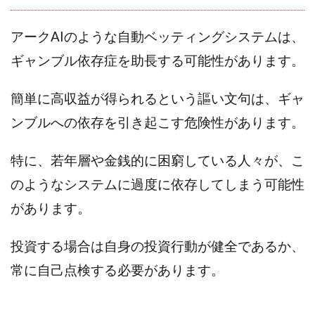
スクエア株式会社
スター・プラチナ
スマート副業
アークAIのような自動ベッティングシステムは、
スマホのビジネス
スマート資産形成(LDF)
スマキャン(SMACAN)
スマナビ.com
ギャンブル依存症を助長する可能性があります。
スマホ1台でどこでも副収入
スマホアベンジャー
簡単に高収益が得られるという謳い文句は、ギャ
スマホタップだけで
スマホでらくらく副収入アプリ
ンブルへの依存を引き起こす危険性があります。
スマホで副収入の決定版
スマホで始める在宅生活
スマホで稼げる?【裏ワザ副業】
スマホのおしごと
特に、若年層や金銭的に困窮している人々が、こ
トレーダーKaibe
ナイトグループ 岡崎
のようなシステムに過度に依存してしまう可能性
わずか1日で5万円以上稼ぐ利用者が続出
ゆきや
マネパン KOJI
マネロブ
みきお校長
ミユ
があります。
ミラクル(MIRACLE)
ミリオネア5
投資する場合は自身の投資行動が健全であるか、
ミリオネアチャレンジ
ミリオンラボ(million labo)
常に自己点検する必要があります。
ミリチャレ
みんなのハッピーワーク
ゆるリッチ
マネーキューピット
ライフアップ(LIFE UP)
ライブアドバイザーカレッジ