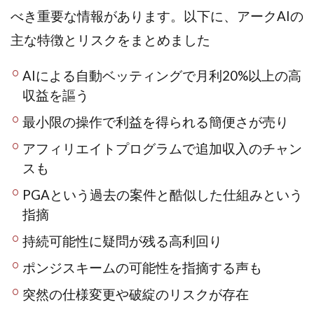
合同会社リバーシブル
坂元雄徳
べき重要な情報があります。以下に、アークAIの
合同会社リュウシン
合同会社リンク
主な特徴とリスクをまとめました
合同会社リングペイ
吉岡勝利
吉本昌代
AIによる自動ベッティングで月利20%以上の高
吉江 佑弥
和佐大輔
唐莉萍
國富竜也
収益を謳う
在宅のんびリッチ
坂井彰吾
安藤 翔大
安達健太郎
我有洋哉
川崎 渉
山形直樹
最小限の操作で利益を得られる簡便さが売り
山本拓弥(チョゴリ)
山本耕而
岡崎 健二
アフィリエイトプログラムで追加収入のチャン
岡村貴弘
岡田芳弘
島田隆則
嵯峨翔太郎
スも
川原 充将
川口 真子
川端 健太
山崎友也
PGAという過去の案件と酷似した仕組みという
川端理恵
工藤 総一郎
工藤総一郎
市川 翔平
指摘
市川彩子
布施春輝
平野千春
後藤健二
持続可能性に疑問が残る高利回り
必勝プロジェクト無双
志賀恭介
成田賢治
山崎隆
山岸祐介
宮光勇次
小川ゆうり
ポンジスキームの可能性を指摘する声も
宮地乙十葉
宮本将
宮林 慶次
宮田裕司
突然の仕様変更や破綻のリスクが存在
富岡 伸成
富樫美月
富永健
富田湧貴