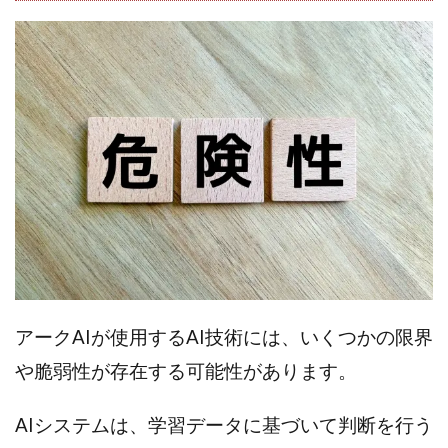
全自動AIシステム(Trading System)
全自動インサイダーROBOT
内藤 洋子
内藤隆児
円城寺
写真や動画にいいねするだけ!
写真を送信して報酬GET
写真を選んで安定した収益を！
副業専門オープンチャット
冨永愛理
出口洋平
初心者
前田 義明
前田愛
副業
副業コンシェルジュ鈴木
副業ネットワーク
副業の教室事務局
副業ポスト
副業ポスト運営事務局
七里信一
一般社団法人こころインターナショナル
ザ・プレジデント(THE PRESIDENT)
アークAIが使用するAI技術には、いくつかの限界
タートルビジネススクール
や脆弱性が存在する可能性があります。
スマホ内の画像を送信してカンタン副収入
スマホ副業
スマホ副業ナビ
スマホ副業ナビ(ふくぎょーまいすたー)
AIシステムは、学習データに基づいて判断を行う
スマリッチ(smarich)
センサーズ
センター(center)