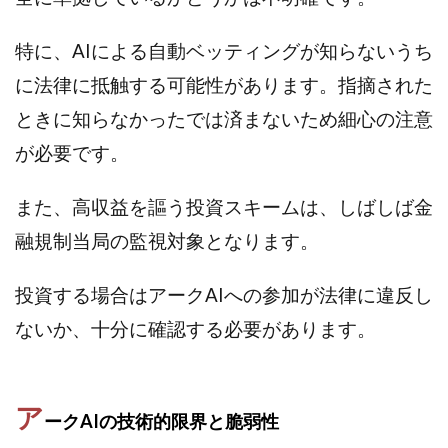
中村健吾
中村友也
中村洸一
中村陽
中田光治
中谷司
中野
中野 友貴
特に、AIによる自動ベッティングが知らないうち
中野愛望
佐藤由規
佐藤隆司
に法律に抵触する可能性があります。指摘された
一般財団法人日本投資家育成機構
合同会社Artemis
ときに知らなかったでは済まないため細心の注意
加藤陸
加藤隆伸
動画を見てGET
が必要です。
動画を見て報酬GET(ゲット)
北野毅
千葉雄介
即金アプリを無料ダウンロードして毎日30
友成 優吾
また、高収益を謳う投資スキームは、しばしば金
古賀稜
合同会社 RoyalBond
合同会社AZone
融規制当局の監視対象となります。
加藤浩司
合同会社blue
合同会社CMP
合同会社Fans
合同会社first
合同会社Like Factory
投資する場合はアークAIへの参加が法律に違反し
合同会社NT
合同会社REEF
合同会社Renaissance
ないか、十分に確認する必要があります。
合同会社Smile
合同会社ST
合同会社start moving
加藤浩次
加藤敏行
倉由美希
写真を選んで収益GET
億のゲームチェンジ
ア
ークAIの技術的限界と脆弱性
億の継承
億り人プロジェクト
儲けの達人FX