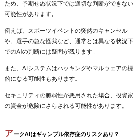
ため、予期せぬ状況下では適切な判断ができない
センタービレッジ合同会社
ソウルメイト(SOUL MATE)
可能性があります。
ソフト株式会社
タスク詐欺
スマホふくぎょうのおしごと！
チャプロ
例えば、スポーツイベントの突然のキャンセル
ちょこスマ
ちょこっと
ちょこプラ(choco+)
や、選手の急な怪我など、通常とは異なる状況下
ちょな(蝶名林達也)
どこでもビジネス
トライアル
でのAIの判断には疑問が残ります。
トラスト株式会社
ドリームクラフターズ
ドリームテック合同会社
ドリームワーク
また、AIシステムはハッキングやマルウェアの標
スマホを使って稼ぐ方法
スマホひとつでらくらく副業
的になる可能性もあります。
トレンド
スマートジョブnet
サクッとお仕事サービス
サクッと毎日5万円
セキュリティの脆弱性が悪用された場合、投資家
サポーターズファミリー(supporter's family)
の資金が危険にさらされる可能性があります。
サルでも出来る!最新のお金の稼ぎ方
ジーニアスブラックボックス
スーパースマイル(SUPER SMILE)
ア
ークAIはギャンブル依存症のリスクあり？
スキマ時間で稼ぐ Job Lob
スキマ時間の有効活用