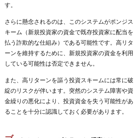
す。
株式会社パワープロモート
株式会社ファナウス
株式会社フィールド
株式会社プラスビジョン
さらに懸念されるのは、このシステムがポンジス
株式会社ブリッジ
株式会社プルミエールエージェント
キーム（新規投資家の資金で既存投資家に配当を
株式会社ライズ
株式会社キャッツ
払う詐欺的な仕組み）である可能性です。高リタ
株式会社お友達企画
株式会社ラブアンドピース
ーンを維持するために、新規投資家の資金を利用
株式会社アイリス
株式会社TRIBE
している可能性は否定できません。
株式会社Ubiquitous Solution
株式会社Uスクウェア
株式会社Works Agency
株式会社WorksAgency
また、高リターンを謳う投資スキームには常に破
株式会社X-style
株式会社YASAKA
株式会社アート
綻のリスクが伴います。突然のシステム障害や資
株式会社アイコン
株式会社アイラボ
金繰りの悪化により、投資資金を失う可能性があ
株式会社アオヤマ
株式会社オリジナル
株式会社アクト
株式会社アシスト
ることを十分に認識しておく必要があります。
株式会社アシスト・クローバー
株式会社アスク
株式会社アドバンス
株式会社イージー
株式会社インター
株式会社インラージ