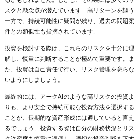
Lisa
Makoto Honda
LEMON(レモン)
スクと懸念点が潜んでいます。高リターンを謳う
manerak
Mari(武島麻里)
MARKET(マーケット)
一方で、持続可能性に疑問が残り、過去の問題案
MASA
Master Piece運営事務局
件との類似性も指摘されています。
Masters Bank(マスターズバンク)
MAXIM(マクシム)
METHOD30運営事務局
投資を検討する際は、これらのリスクを十分に理
MGB COMPANY(エムジーピーカンパニー)
MIBC
解し、慎重に判断することが極めて重要です。ま
MIDAS(ミダス)
Life Lead運営事務局
Layla
た、投資は自己責任で行い、リスク管理を怠らな
FREELANCE運営事務局
GRAND SLAM(グランドスラム)
FRONTIER(フロンティア)
FX
FX GO tap
いようにしましょう。
FX King's TRUST
FX/BO
FXミリオネアタワー
最終的には、アークAIのような高リスクの投資よ
FX鬼の手
GAFAシステム
GATE(ゲート)
GB株式会社
GOAL-B
GREAT JOY(グレートジョイ)
りも、より安全で持続可能な投資方法を選択する
Kyouji Sayama
happy-style
Hisanori Teduka
ことが、長期的な資産形成には適していると言え
HPR株式会社
HYBRID(ハイブリッド)
IHR
るでしょう。投資する際は自分の財務状況とリス
ITS合同会社
JOURNEY（ジャーニー）
ク許容度を慎重に評価し、適切な投資判断を下す