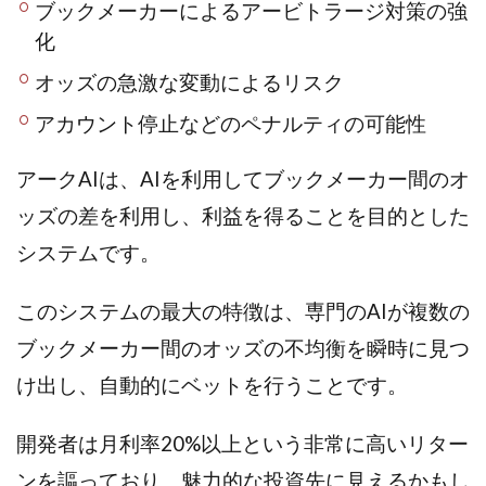
ブックメーカーによるアービトラージ対策の強
寺澤英明
将軍
小川 和人
小林 実
化
山口英樹
小林よしのり
小林尚美
小林正人
オッズの急激な変動によるリスク
小林雄樹
小森みずき
小泉一浩
少額資金で激安不動産投資
尾崎圭司
山中祐希
アカウント停止などのペナルティの可能性
山之内リアルエステート株式会社
山口孝志
アークAIは、AIを利用してブックメーカー間のオ
株式会社STAGE
株式会社STS
合同会社アース
ッズの差を利用し、利益を得ることを目的とした
自分の選んだ写真が収益に!!
稲川博紀
空いた時間で高齢者でも稼げる
システムです。
競馬でカンタン副業 運営事務局
竹井佑介
竹原芳美
このシステムの最大の特徴は、専門のAIが複数の
竹田茉生
米澤 蓮
紀田 奈々未
紫垣英昭
ブックメーカー間のオッズの不均衡を瞬時に見つ
織田慶
臼井穂乃果
秒速のFX スキャルマジック
舟引佑太
荒木剛志
菅原将悟
華山奈緒子
け出し、自動的にベットを行うことです。
落合琢哉
葉月らな
藏野 雄哉
藤原飛鳥
開発者は月利率20%以上という非常に高いリター
藤咲優
藤堂 成一
藤堂健一
秘密のテキスト
秋葉 卓也
藤田 陸
畑岡宏光
田中
ンを謳っており、魅力的な投資先に見えるかもし