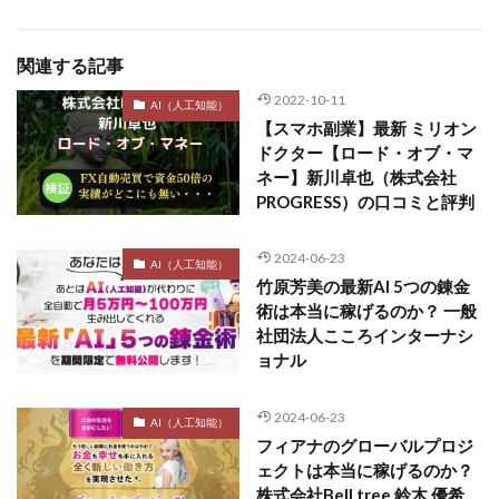
関連する記事
2022-10-11
AI（人工知能）
【スマホ副業】最新 ミリオン
ドクター【ロード・オブ・マ
ネー】新川卓也（株式会社
PROGRESS）の口コミと評判
2024-06-23
AI（人工知能）
竹原芳美の最新AI 5つの錬金
術は本当に稼げるのか？ 一般
社団法人こころインターナシ
ョナル
2024-06-23
AI（人工知能）
フィアナのグローバルプロジ
ェクトは本当に稼げるのか？
株式会社Bell tree 鈴木 優希