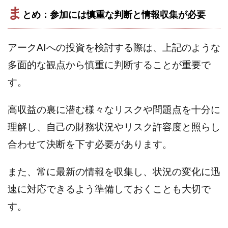
ま
ライフデザイン出版合同会社
らくらくできるスマホ副業
とめ：参加には慎重な判断と情報収集が必要
リッチ ギャザリング
リッチ ルーラー
リライアンス(Reliance)
ロミオ・ロドリゲス・ジュニア
アークAIへの投資を検討する際は、上記のような
ワークスフランチャイジーオフィス
多面的な観点から慎重に判断することが重要で
ワークホップ(Work Hop)
ワールドリユースシステム
す。
マネーの湖
マックス岩井
なし
フェールNaviシステム
ニューイヤーパラダイス
高収益の裏に潜む様々なリスクや問題点を十分に
ネオナビ
ネオナビ 我有洋哉
理解し、自己の財務状況やリスク許容度と照らし
ネオライフPROJECT(プロジェクト)
合わせて決断を下す必要があります。
ネットサーフィンをお金に換える
ネットスター
ハイブリッド・トレード・アカデミア
また、常に最新の情報を収集し、状況の変化に迅
はじめての資産運用
ハピネスサロン
速に対応できるよう準備しておくことも大切で
はるかコーチング
フィアナ
フォトチェッカー
す。
マスターピース(MASTER PIECE)
フォトレ
フォリオJP(Folio)
ふくぎょうパラダイス