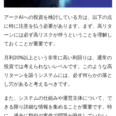
CASHｘCAPTURE運営事務局
ChatGPTセミナー
chokoっと
CIEL(シエル)
CM再生で100万円!
アークAIへの投資を検討している方は、以下の点
CONNECT(コネクト)
dagen
に特に注意を払う必要があります。まず、高リタ
Dan.Inoue(ダン イノウエ)
Diary(ダイアリー)
BREAKER(ブレイカー)
DTH Co.
EA/Tool
ーンには必ず高リスクが伴うということを理解し
EVER
Everyone(エブリワン)
ておくことが重要です。
EXIT MONEY(イグジットマネー)
expand 副業紹介事務局
FANFARE(ファンファーレ)
fargo(ファーゴ)
月利20%以上という非常に高い利回りは、通常の
FCシステム
feppiness株式会社
投資では考えられないレベルです。このような高
Finance Life(ファイナンスライフ)
リターンを謳うシステムには、必ず何らかの落と
BTC FIRE(ビットファイヤ)
BPOINT
folio Co. Ltd.
し穴があると考えるべきです。
ADVANCE(アドバンス)
【公式】ストック(在宅10Minutes)
また、システムの仕組みや運営主体について、で
【公式】パンド・ラミ
@kiyo
きる限り詳細な情報を集めることが重要です。特
000万～1億を誰でも目指せる!
000円をGET
に、過去に類似の案件で問題が発生していない