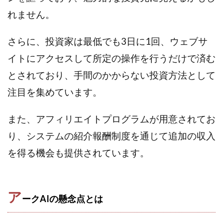
田中 拓哉
田中 旭
田中圭
田中康裕
れません。
田中武志
田中絵美
田島俊明
甲斐雅人
さらに、投資家は最低でも3日に1回、ウェブサ
町田 信義
白川さやか
福林みずき
益井雅
相川奈津妃
相川浩介
相葉はるか
真中 翔
イトにアクセスして所定の操作を行うだけで済む
石井泰裕
石塚 憲史
石山 昌志
石川聡彦
とされており、手間のかからない投資方法として
確定申告
神威(KAMUI)
藤沢琴音
西勇輝
注目を集めています。
王 義虎
高橋 秀明
革命毎日3万円!
須藤一寿
風間けいご
馬場和義
駒形 哲治
高坂 隆
また、アフィリエイトプログラムが用意されてお
高柳 卓馬
高柳大輔
高橋 伸行
高橋 守美
り、システムの紹介報酬制度を通じて追加の収入
高橋優作
長谷川博
高橋優里
高橋悟
を得る機会も提供されています。
高橋拓真
高橋良彰
高橋菜々美
髙野丈
鬼塚尚仁
魅惑のFXスキャルシステム「即金1億円ボタン」
黒澤真
ア
ークAIの懸念点とは
黒田勉
齊藤大地
阿部 亮平
長谷川マコト
西崎 薫
金 佳史
西村和之
西森康二