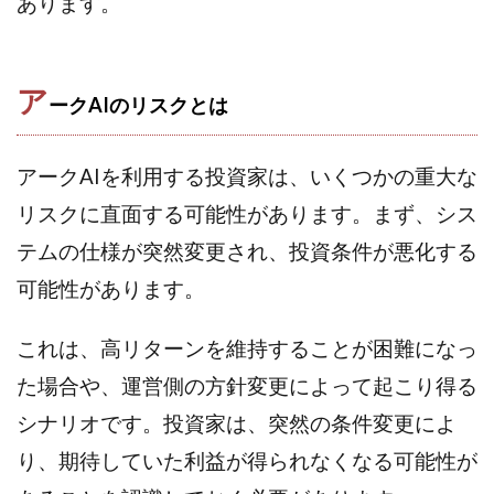
あります。
TEDASUKE
The Messiah(ザ・メシア)
THE SAVIOR(ザ・セイバー)
THE SHIP
THE TEAM(ザ チーム)
TIME BANK SYSTEM
ア
TOP WINNER運営事務局
ークAIのリスクとは
trialwork365(トライアルワーク365)
trillion
trillion運営事務局
Ubiquitous solution
アークAIを利用する投資家は、いくつかの重大な
SIDE JOB REACH(サイドジョブリーチ)
Shinya
リスクに直面する可能性があります。まず、シス
United Rich F＆B Limited
pm.T株式会社
テムの仕様が突然変更され、投資条件が悪化する
NEW PRODUCE(ニュープロデュース)
可能性があります。
NEW SHIFT(ニューシフト)
NFT
Ng Man Hin
NOBU
NOVA
OliveX
omezu
これは、高リターンを維持することが困難になっ
Owners(次世代型エンジェル投資)
Parrish
PUZZLE
た場合や、運営側の方針変更によって起こり得る
SHIFT(シフト)
QUICK(クイック)
シナリオです。投資家は、突然の条件変更によ
Re:Born(リボーン)
REGAIN(リゲイン)
り、期待していた利益が得られなくなる可能性が
REVERS(リバース)
RISE UP(ライズアップ)