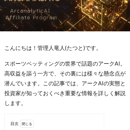
斉藤 敏雄
斎藤 敏雄
新井 孝弘
新井 悠馬
新川卓也
新選組(ガチンコ副業投資)
星野拓馬
望月詩織
暮らしのノマド
最先端スマホワーク
最新AI 5つの錬金術
最短1分で3万円が稼げる即金副業アプリ
最短即日>>高収入
最速PPCアフィリエイト
こんにちは！管理人竜人(たつと)です。
有限会社エステージア
有限会社ユースフルインフォ
スポーツベッティングの世界で話題のアークAI。
有限会社現代
有限会社自由人
望月 光
高収益を謳う一方で、その裏には様々な懸念点が
株式会社8EIGHT8
株式会社Asset Cube
戸田 亮太
株式会社PRICELESS
株式会社NATURAL NINE
潜んでいます。この記事では、アークAIの実態と
株式会社NEXT LEVEL
株式会社NKcreative
投資家が知っておくべき重要な情報を詳しく解説
株式会社note
株式会社OMT
株式会社one
します。
株式会社ORIT
株式会社PACHA(パチャ)
株式会社PLUM
株式会社Precious.Light
目次
株式会社PRINCELESS
株式会社Logical Forex