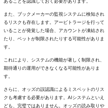
あることを認識しておく必要があります。
Robert.harry.Ōhno
ROKUYON(ロクヨン)
Rupex Limited
SCM運営事務局
SEVENシステム
また、ブックメーカーの監視システムに検知され
SHARE
UBI合同協会サポート
V-System
るリスクも存在します。アービトラージを行って
NEW LIFE!(ニューライフ)
ギガマート株式会社
いることが発覚した場合、アカウントが凍結され
オプトインアフィリエイト
オプトインアフェリエイト
おまかせAI運用
おむられいか
たり、ベットが制限されたりする可能性がありま
ガーディアン・トリニティ
カール鈴木
かずくん
す。
カマAGEインベストメンバーズ
かんたんスマホ副業
かんたん副業
キャッチtheディルハム
イルカ先生
これにより、システムの機能が著しく制限され、
キャリア(CARRIER)
キャリプロ(キャリアプログラム)
期待通りの運用ができなくなる可能性がありま
キャリプロ運営事務局
きよとらいふ
す。
グッドナビJOB
クニトミ
グランドマスターピースFX
グローバルプロジェクト
さらに、オッズの誤認識によるミスベットのリス
クロスリテイリング
クロスリテイリング株式会社
クも考慮する必要があります。AIシステムといえ
コーチング
エンジェル
イマドキの副業
ども、完璧ではありません。オッズの読み取りや