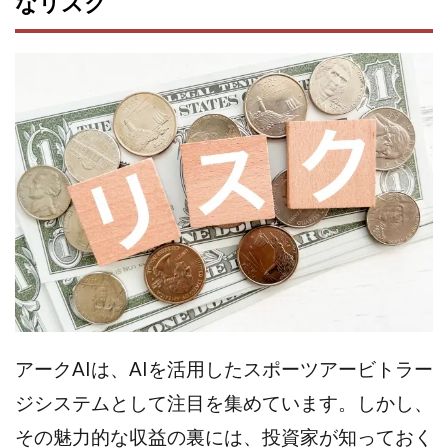
なリスク
株式会社jカンパニー
株式会社K&H
株式会社LAMP
手塚 久典
戸井田拓也
株式会社Stella
大川康治
坪井 健
堤 舞尋
塚原健太
塩田沙代
夏目歩美
多田明弘
大原 哲男
大原哲男
大島眞理子
大島領介
大川智宏
坂本よしたか
大森淳弘
大田賢二
大西良幸
天内 碧海
天才トレーダーヤス
天本隼人
天照(アマテラス)プロジェクト
天野 照章
奥野雄二
宇佐美恵那
安藤 仁
坂本桃太郎
坂口健
安達健太朗
合同会社ミドル
合同会社アドバンス
合同会社ウェルファースト
合同会社クラウドジャパン
合同会社サウザントレフト
アークAIは、AIを活用したスポーツアービトラー
合同会社サバイバルグランピング
合同会社シームレス
ジシステムとして注目を集めています。しかし、
合同会社センス
合同会社チルダワーク
その魅力的な収益の裏には、投資家が知っておく
合同会社ナチュ
合同会社ネクストイノベーション