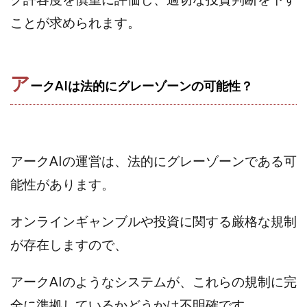
JUPITER運営事務局
Katsutoshi Kumakura
KOJI
ことが求められます。
KOUTAROU TOMITA
ゴールドラッシュEX
コンサル
合同会社V.S.L
今村雅士
五十嵐
五十嵐レオン
五十嵐瑛太
五十嵐真也
ア
ークAIは法的にグレーゾーンの可能性？
井上瑞希
井上裕貴
井口晃
今 努
今、話題!簡単・最新お仕事サービス!
今すぐ始める副業革命
今瀬 健二
久野愛実
今瀬健二
仮想通貨
仮想通貨Vtuberハク
アークAIの運営は、法的にグレーゾーンである可
伊東みさき
伊東弘人
伊藤 弘人
能性があります。
会社名 合同会社paradiz
佐竹 良平
佐藤俊幸
佐藤健
佐藤彰洋
二宮瑛士
久保夕貴
オンラインギャンブルや投資に関する厳格な規制
佐藤竜
中山 浩昴
三上功太
三上夏治
が存在しますので、
三宅常雄
三浦健一
上原真琴
上山 大利
下田隆
世界一カンタンなFXの稼ぎ方
中原 徹
アークAIのようなシステムが、これらの規制に完
中尾龍
中悠太
丸山 徹
中本英
中村 邦明
全に準拠しているかどうかは不明確です。