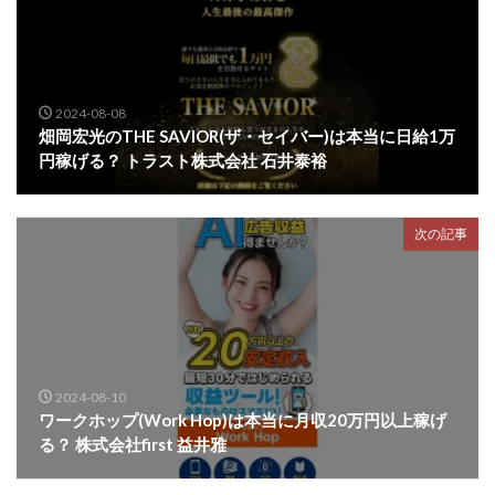
2024-08-08
畑岡宏光のTHE SAVIOR(ザ・セイバー)は本当に日給1万
円稼げる？ トラスト株式会社 石井泰裕
次の記事
2024-08-10
ワークホップ(Work Hop)は本当に月収20万円以上稼げ
る？ 株式会社first 益井雅