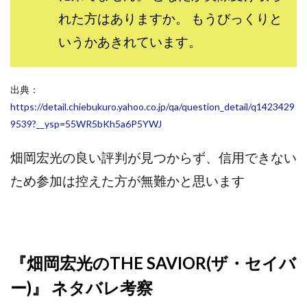
ライフデザイン出版合同会社
らくらくできるスマホ副業
れた方はありますか。 もうびっくりと
リッチ ギャザリング
リッチ ルーラー
いうかあきれています。
リライアンス(Reliance)
ロミオ・ロドリゲス・ジュニア
ワークスフランチャイジーオフィス
出典：
ワークホップ(Work Hop)
ワールドリユースシステム
https://detail.chiebukuro.yahoo.co.jp/qa/question_detail/q1423429
マネーの湖
マックス岩井
なし
9539?__ysp=55WR5bKh5a6P5YWJ
フェールNaviシステム
ニューイヤーパラダイス
畑岡宏光の良い評判が見つからず、信用できない
ネオナビ
ネオナビ 我有洋哉
ため参加は控えた方が無難かと思います
ネオライフPROJECT(プロジェクト)
ネットサーフィンをお金に換える
ネットスター
ハイブリッド・トレード・アカデミア
はじめての資産運用
ハピネスサロン
『畑岡宏光のTHE SAVIOR(ザ・セイバ
はるかコーチング
フィアナ
フォトチェッカー
マスターピース(MASTER PIECE)
フォトレ
ー)』 ネタバレ考察
フォリオJP(Folio)
ふくぎょうパラダイス