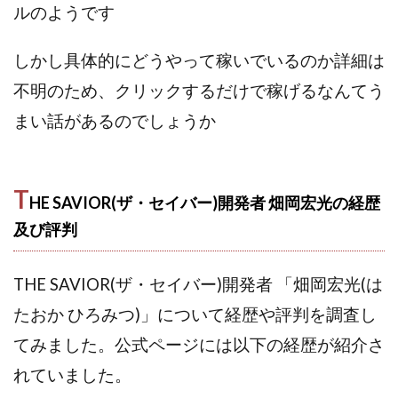
VICTOR(ビクター)
アークAI
VIP LIVE STERAM
ルのようです
WILLIAM CULANDOG JOROLAN
しかし具体的にどうやって稼いでいるのか詳細は
Winners Life(ウィナーズライフ)
WINNING ACADEMY(ウイニングアカデミー)
不明のため、クリックするだけで稼げるなんてう
Workings(ワーキング)
World Trader Co Ltd
まい話があるのでしょうか
Write UP
Yamashita Takuma
YSK
ZEXS運営事務局
アイランドセブン(I-LAND 7)
T
いいね!するだけ
アクシス合同会社
HE SAVIOR(ザ・セイバー)開発者 畑岡宏光の経歴
アダルトアフィリエイトクラブ(AAC)
アップライフ
及び評判
アドネス株式会社
アフェリエイトは稼げない
アブダビ先生
アプリ
アプリで確認するだけ
THE SAVIOR(ザ・セイバー)開発者 「畑岡宏光(は
アプリ生活
アモン
アラン・ソリマチ
たおか ひろみつ)」について経歴や評判を調査し
New Pioneer
MONEY QUEEN(マネークイーン)
てみました。公式ページには以下の経歴が紹介さ
コア(CORE)
Delta運営サポート事務局
れていました。
BUTTER CASH(バターキャッシュ)
BUZプロジェクト