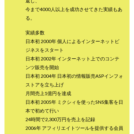
返し、
中村健吾
中村友也
中村洸一
中村陽
今まで4000人以上を成功させてきた実績もあ
中田光治
中谷司
中野
中野 友貴
る。
中野愛望
佐藤由規
佐藤隆司
一般財団法人日本投資家育成機構
合同会社Artemis
実績多数
加藤陸
加藤隆伸
動画を見てGET
日本初 2000年 個人によるインターネットビ
動画を見て報酬GET(ゲット)
北野毅
千葉雄介
ジネスをスタート
日本初 2002年 インターネット上でのコンテ
即金アプリを無料ダウンロードして毎日30
友成 優吾
ンツ販売を開始
古賀稜
合同会社 RoyalBond
合同会社AZone
日本初 2004年 日本初の情報販売ASPインフォ
加藤浩司
合同会社blue
合同会社CMP
ストアを立ち上げ
合同会社Fans
合同会社first
合同会社Like Factory
月間売上1億円を達成
合同会社NT
合同会社REEF
合同会社Renaissance
日本初 2005年 ミクシィを使ったSNS集客を日
合同会社Smile
合同会社ST
合同会社start moving
本で初めて行い
加藤浩次
加藤敏行
倉由美希
24時間で2,300万円を売上を記録
写真を選んで収益GET
億のゲームチェンジ
2006年 アフィリエイトツールを提供する会員
億の継承
億り人プロジェクト
儲けの達人FX