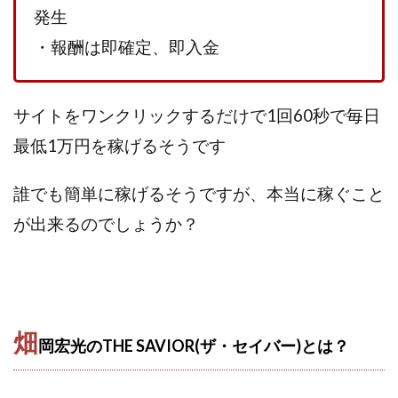
TEDASUKE
The Messiah(ザ・メシア)
発生
THE SAVIOR(ザ・セイバー)
THE SHIP
・報酬は即確定、即入金
THE TEAM(ザ チーム)
TIME BANK SYSTEM
TOP WINNER運営事務局
trialwork365(トライアルワーク365)
trillion
サイトをワンクリックするだけで1回60秒で毎日
trillion運営事務局
Ubiquitous solution
最低1万円を稼げるそうです
SIDE JOB REACH(サイドジョブリーチ)
Shinya
United Rich F＆B Limited
pm.T株式会社
誰でも簡単に稼げるそうですが、本当に稼ぐこと
NEW PRODUCE(ニュープロデュース)
が出来るのでしょうか？
NEW SHIFT(ニューシフト)
NFT
Ng Man Hin
NOBU
NOVA
OliveX
omezu
Owners(次世代型エンジェル投資)
Parrish
PUZZLE
SHIFT(シフト)
QUICK(クイック)
畑
岡宏光のTHE SAVIOR(ザ・セイバー)とは？
Re:Born(リボーン)
REGAIN(リゲイン)
REVERS(リバース)
RISE UP(ライズアップ)