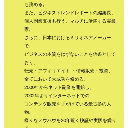
JUPITER運営事務局
Katsutoshi Kumakura
KOJI
も務める。
また、ビジネストレンドレポートの編集長、
KOUTAROU TOMITA
ゴールドラッシュEX
個人副業支援も行う、マルチに活躍する実業
コンサル
合同会社V.S.L
今村雅士
五十嵐
家。
五十嵐レオン
五十嵐瑛太
五十嵐真也
さらに、日本におけるミリオネアメーカー
井上瑞希
井上裕貴
井口晃
今 努
で、
今、話題!簡単・最新お仕事サービス!
ビジネスの本質をはずないことを信条として
今すぐ始める副業革命
今瀬 健二
久野愛実
おり、
今瀬健二
仮想通貨
仮想通貨Vtuberハク
転売・アフィリエイト ・ 情報販売・投資、
伊東みさき
伊東弘人
伊藤 弘人
全てにおいて大成功を修める。
会社名 合同会社paradiz
佐竹 良平
佐藤俊幸
2000年からネット副業を開始し、
佐藤健
佐藤彰洋
二宮瑛士
久保夕貴
2002年よりインターネットでの
佐藤竜
中山 浩昴
三上功太
三上夏治
コンテンツ販売を手がけている最古参の人
三宅常雄
三浦健一
上原真琴
上山 大利
物。
下田隆
世界一カンタンなFXの稼ぎ方
中原 徹
様々なノウハウを20年近く検証や実践を繰り
中尾龍
中悠太
丸山 徹
中本英
中村 邦明