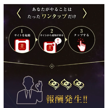
株式会社エキスパート
株式会社オーシャン・ファーム
株式会社オタケン
株式会社ラット
株式会社リテラシー
特別副業助成金 夢実現キャンペーン
清原達郎
沖中純一
河村一志
河野真美
波乗りジョニー
波乗り波動論
浅野夕美
浜田雄介
海外運営
深原祥太
清原資産管理グループ
清水 貴裕
江面邦彦
清水圭一郎
渡辺佳織
湯浅 和弘
滝沢 風香
滝沢賢治
濵田雄介
無料!カンタン!はやっ!誰でも週給35万円GET!!
熊倉 駿介
片山恵美子
物販/せどり/転売
物販ONE(miraise)
池本 慎一
江上 一機
株式会社リンクス
椿梨沙
株式会社ワーク
株式会社ワイズ
株式会社ワンダーリアリティ
株式会社仕
株式会社和
株式会社心渡