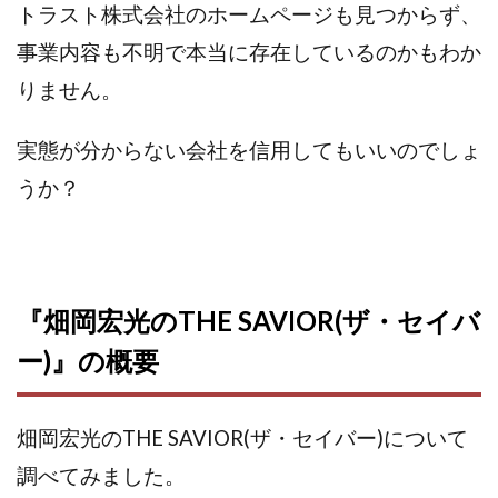
トラスト株式会社のホームページも見つからず、
株式会社パワープロモート
株式会社ファナウス
事業内容も不明で本当に存在しているのかもわか
株式会社フィールド
株式会社プラスビジョン
りません。
株式会社ブリッジ
株式会社プルミエールエージェント
株式会社ライズ
株式会社キャッツ
実態が分からない会社を信用してもいいのでしょ
株式会社お友達企画
株式会社ラブアンドピース
うか？
株式会社アイリス
株式会社TRIBE
株式会社Ubiquitous Solution
株式会社Uスクウェア
株式会社Works Agency
株式会社WorksAgency
株式会社X-style
株式会社YASAKA
株式会社アート
『畑岡宏光のTHE SAVIOR(ザ・セイバ
株式会社アイコン
株式会社アイラボ
ー)』の概要
株式会社アオヤマ
株式会社オリジナル
株式会社アクト
株式会社アシスト
株式会社アシスト・クローバー
株式会社アスク
畑岡宏光のTHE SAVIOR(ザ・セイバー)について
株式会社アドバンス
株式会社イージー
調べてみました。
株式会社インター
株式会社インラージ