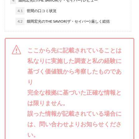
4
畑岡宏光のTHE SAVIOR(ザ・セイバー) レビュー
合同会社リバーシブル
坂元雄徳
4.1
世間の口コミ状況
合同会社リュウシン
合同会社リンク
4.2
畑岡宏光のTHE SAVIOR(ザ・セイバー) 厳しく総括
合同会社リングペイ
吉岡勝利
吉本昌代
吉江 佑弥
和佐大輔
唐莉萍
國富竜也
在宅のんびリッチ
坂井彰吾
安藤 翔大
ここから先に記載されていることは
安達健太郎
我有洋哉
川崎 渉
山形直樹
私なりに実施した調査と私の経験に
山本拓弥(チョゴリ)
山本耕而
岡崎 健二
岡村貴弘
基づく価値観から考察したものであ
岡田芳弘
島田隆則
嵯峨翔太郎
川原 充将
川口 真子
川端 健太
山崎友也
り
川端理恵
工藤 総一郎
工藤総一郎
市川 翔平
完全な根拠に基づいた正確な情報と
市川彩子
布施春輝
平野千春
後藤健二
は限りません。
必勝プロジェクト無双
志賀恭介
成田賢治
誤った情報が記載されている場合に
山崎隆
山岸祐介
宮光勇次
小川ゆうり
は、問い合わせよりお知らせくださ
宮地乙十葉
宮本将
宮林 慶次
宮田裕司
い。
富岡 伸成
富樫美月
富永健
富田湧貴