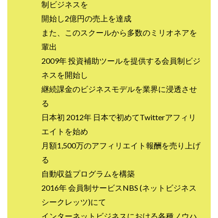
制ビジネスを
全自動AIシステム(Trading System)
開始し2億円の売上を達成
全自動インサイダーROBOT
内藤 洋子
内藤隆児
また、このスクールから多数のミリオネアを
円城寺
写真や動画にいいねするだけ!
輩出
写真を送信して報酬GET
写真を選んで安定した収益を！
2009年 投資補助ツールを提供する会員制ビジ
副業専門オープンチャット
冨永愛理
出口洋平
ネスを開始し
初心者
前田 義明
前田愛
副業
継続課金のビジネスモデルを業界に浸透させ
副業コンシェルジュ鈴木
副業ネットワーク
る
副業の教室事務局
副業ポスト
日本初 2012年 日本で初めてTwitterアフィリ
副業ポスト運営事務局
七里信一
エイトを始め
一般社団法人こころインターナショナル
月額1,500万のアフィリエイト報酬を売り上げ
ザ・プレジデント(THE PRESIDENT)
る
タートルビジネススクール
自動収益プログラムを構築
スマホ内の画像を送信してカンタン副収入
スマホ副業
2016年 会員制サービスNBS (ネットビジネス
スマホ副業ナビ
スマホ副業ナビ(ふくぎょーまいすたー)
シークレッツ)にて
スマリッチ(smarich)
センサーズ
センター(center)
インターネットビジネスにおける各種ノウハ