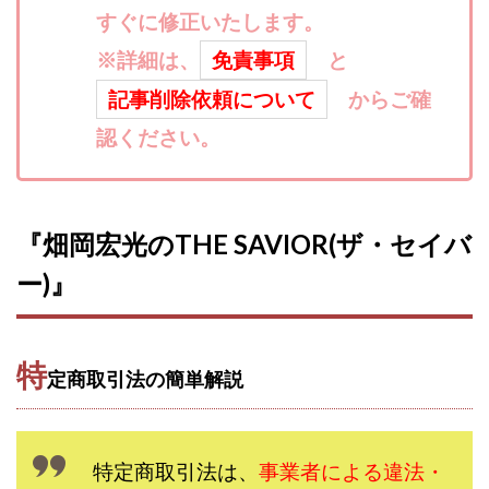
すぐに修正いたします。
寺澤英明
将軍
小川 和人
小林 実
山口英樹
小林よしのり
小林尚美
小林正人
※詳細は、
免責事項
と
小林雄樹
小森みずき
小泉一浩
記事削除依頼について
からご確
少額資金で激安不動産投資
尾崎圭司
山中祐希
認ください。
山之内リアルエステート株式会社
山口孝志
株式会社STAGE
株式会社STS
合同会社アース
自分の選んだ写真が収益に!!
稲川博紀
『畑岡宏光のTHE SAVIOR(ザ・セイバ
空いた時間で高齢者でも稼げる
ー)』
競馬でカンタン副業 運営事務局
竹井佑介
竹原芳美
竹田茉生
米澤 蓮
紀田 奈々未
紫垣英昭
織田慶
臼井穂乃果
秒速のFX スキャルマジック
特
定商取引法の簡単解説
舟引佑太
荒木剛志
菅原将悟
華山奈緒子
落合琢哉
葉月らな
藏野 雄哉
藤原飛鳥
藤咲優
藤堂 成一
藤堂健一
秘密のテキスト
特定商取引法は、
事業者による違法・
秋葉 卓也
藤田 陸
畑岡宏光
田中