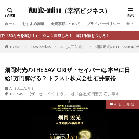
カテゴリー
Yuubiz-online（幸福ビジネス）
ホーム
おすすめ副業
免責事項について
プライバーポリシー
サイト
タグ
→１達成しろ！ 稼げる癖をつけろ！
[公式]マネツク
松永千代
本田
杉本 裕介
HOME
Total review
AI（人工知能）
畑岡宏光のTHE SAVI
村上翔吾
村岡 大樹
村麻巴香
松尾健一郎
松尾豊
松岡峻亮
松崎リオナ
松木慎也
松澤英二
本当にあったうまい話
松野有希
畑岡宏光のTHE SAVIOR(ザ・セイバー)は本当に日
給1万円稼げる？ トラスト株式会社 石井泰裕
柏木直人
栗原久美子
栗田真一
株式会社 door
株式会社 e-FLAGS
株式会社 FREDERIQS
AI（人工知能）
THE SAVIOR(ザ・セイバー)
,
トラスト株式会社
,
畑岡宏光
,
石井泰裕
株式会社 安藤企画
株式会社 業
株式会社１(イチ)
AI（人工知能）
株式会社8Bee
本橋へいすけ
木村大輔
株式会社Appacle
日給5万円可能なながら感覚の副収入アプリ
投資
投資家 亜依
攝津智洋
放置ISマネー(放置 is money)