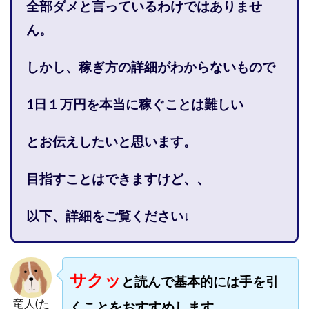
全部ダメと言っているわけではありませ
株式会社PROGRESS
株式会社Regene
ん。
株式会社Research
株式会社reward
株式会社ROAD
株式会社SD TRUST
株式会社SELLTEC
しかし、稼ぎ方の詳細がわからないもので
株式会社Seven stud
株式会社SixSence
株式会社Smart Life
株式会社soleil
1日１万円を本当に稼ぐことは難しい
株式会社monokoko
株式会社Link Partners
株式会社Axio
株式会社FlowRace
とお伝えしたいと思います。
株式会社BANKER6
株式会社Be honest
株式会社Bell tree
株式会社BLOOM
株式会社BLUE
目指すことはできますけど、、
株式会社Continue Marketing LAB
株式会社e-plus
以下、詳細をご覧ください↓
株式会社FC
株式会社FEEL
株式会社first
株式会社FrontShine
株式会社Link
株式会社GENERALHAWK
株式会社gleam
サクッ
株式会社GOLAZO
株式会社greed
株式会社GW
と読んで基本的には手を引
株式会社H・S
株式会社H.S
株式会社ICC
竜人(た
くことをおすすめします。