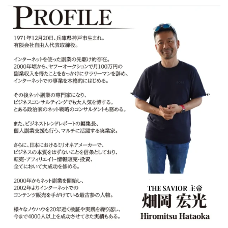
CASHｘCAPTURE運営事務局
ChatGPTセミナー
chokoっと
CIEL(シエル)
CM再生で100万円!
CONNECT(コネクト)
dagen
Dan.Inoue(ダン イノウエ)
Diary(ダイアリー)
BREAKER(ブレイカー)
DTH Co.
EA/Tool
EVER
Everyone(エブリワン)
EXIT MONEY(イグジットマネー)
expand 副業紹介事務局
FANFARE(ファンファーレ)
fargo(ファーゴ)
FCシステム
feppiness株式会社
Finance Life(ファイナンスライフ)
BTC FIRE(ビットファイヤ)
BPOINT
folio Co. Ltd.
ADVANCE(アドバンス)
【公式】ストック(在宅10Minutes)
【公式】パンド・ラミ
@kiyo
000万～1億を誰でも目指せる!
000円をGET