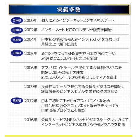
100億円ドリームウィーク2025
10万円GET!!～動画を見て～
2024年最新LINE副業「LIFE」
3問副業 アンケートモニター
Advance Edge
AI YouTuberビジネス講座
Blue Triangle Limited
AI（人工知能）
AI∞所得
AIアプリで稼ぐ/このアプリがすごい
AIサービス(XTOOL)
AI時代の情報発信講座
AI運用サポート
AmazingTick
Amazon
Back Up!!!!運営事務局
Baron
BETTER CHOICE LIMITED
FIRE
FREEDOM(フリーダム)
MONEY LIFE運営事務局
Ltd.
LIFE Style(ライフスタイル)
LifeCreate合同会社
LINE
LINE JOBNAVI(ジョブナビ)
LINEアンケートに答えて!?
LINEでスタンプ送るだけ
LINEで簡単アンケート
LiNK
LINK(リンク)