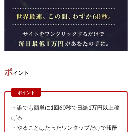
株式会社蝶名林
株式会社評判
桐生秀臣
桜木
森 達郎
楠山高広
永森 航汰
楽々収入アップ
楽天ルーム
榎 恭宏
横村 辰徳
正規のお仕事で年収5
武井 康哲
武田勇吾
武田章司
毎日安定して稼ぐ！スマホだけですべて完結
毎月簡単収入アップ
水野賢一
合同会社アップステージ
合同会社VSL
ポ
【公式】コロコロ・ナタデココ
TADAO YOSHIHARA
イント
SIGN(サイン)
SIGNAL(シグナル)
SKETCH(スケッチ)
SLOW(スロウ)
Smash Works
SONIC(ソニック)
SPARKLE!!(スパークル)
STAR .Company.
STAR.system(スターシステム)
SUPERリベンジャーズ
・誰でも簡単に1回60秒で日給1万円以上稼
Technical service Co.
げる
SHYEN GRACE LAURENT INTERNET SERVICES INC
・やることはたったワンタップだけで報酬