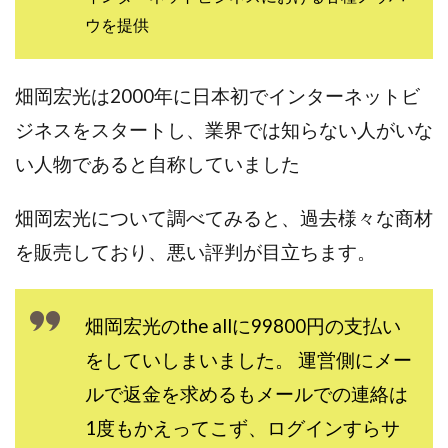
センタービレッジ合同会社
ソウルメイト(SOUL MATE)
ウを提供
ソフト株式会社
タスク詐欺
スマホふくぎょうのおしごと！
チャプロ
畑岡宏光は2000年に日本初でインターネットビ
ちょこスマ
ちょこっと
ちょこプラ(choco+)
ジネスをスタートし、業界では知らない人がいな
ちょな(蝶名林達也)
どこでもビジネス
トライアル
い人物であると自称していました
トラスト株式会社
ドリームクラフターズ
ドリームテック合同会社
ドリームワーク
畑岡宏光について調べてみると、過去様々な商材
スマホを使って稼ぐ方法
スマホひとつでらくらく副業
を販売しており、悪い評判が目立ちます。
トレンド
スマートジョブnet
サクッとお仕事サービス
サクッと毎日5万円
サポーターズファミリー(supporter's family)
畑岡宏光のthe allに99800円の支払い
サルでも出来る!最新のお金の稼ぎ方
をしていしまいました。 運営側にメー
ジーニアスブラックボックス
ルで返金を求めるもメールでの連絡は
スーパースマイル(SUPER SMILE)
1度もかえってこず、ログインすらサ
スキマ時間で稼ぐ Job Lob
スキマ時間の有効活用