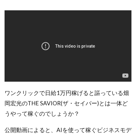
Robert.harry.Ōhno
ROKUYON(ロクヨン)
Rupex Limited
SCM運営事務局
SEVENシステム
SHARE
UBI合同協会サポート
V-System
NEW LIFE!(ニューライフ)
ギガマート株式会社
オプトインアフィリエイト
オプトインアフェリエイト
おまかせAI運用
おむられいか
ガーディアン・トリニティ
カール鈴木
かずくん
カマAGEインベストメンバーズ
かんたんスマホ副業
かんたん副業
キャッチtheディルハム
イルカ先生
キャリア(CARRIER)
キャリプロ(キャリアプログラム)
ワンクリックで日給1万円稼げると謳っている畑
キャリプロ運営事務局
きよとらいふ
グッドナビJOB
クニトミ
岡宏光のTHE SAVIOR(ザ・セイバー)とは一体ど
グランドマスターピースFX
グローバルプロジェクト
うやって稼ぐのでしょうか？
クロスリテイリング
クロスリテイリング株式会社
コーチング
エンジェル
イマドキの副業
公開動画によると、AIを使って稼ぐビジネスモデ