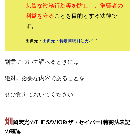
悪質な勧誘行為等を防止し、消費者の
田中 拓哉
田中 旭
田中圭
田中康裕
利益を守る
ことを目的とする法律で
田中武志
田中絵美
田島俊明
甲斐雅人
町田 信義
白川さやか
福林みずき
益井雅
す。
相川奈津妃
相川浩介
相葉はるか
真中 翔
出典元：
出典元：特定商取引法ガイド
石井泰裕
石塚 憲史
石山 昌志
石川聡彦
確定申告
神威(KAMUI)
藤沢琴音
西勇輝
王 義虎
高橋 秀明
革命毎日3万円!
須藤一寿
副業について調べるときには
風間けいご
馬場和義
駒形 哲治
高坂 隆
絶対に必要な内容であることを
高柳 卓馬
高柳大輔
高橋 伸行
高橋 守美
高橋優作
長谷川博
高橋優里
高橋悟
ぜひ覚えておいてください。
高橋拓真
高橋良彰
高橋菜々美
髙野丈
鬼塚尚仁
魅惑のFXスキャルシステム「即金1億円ボタン」
黒澤真
畑
岡宏光のTHE SAVIOR(ザ・セイバー) 特商法表記
黒田勉
齊藤大地
阿部 亮平
長谷川マコト
の確認
西崎 薫
金 佳史
西村和之
西森康二