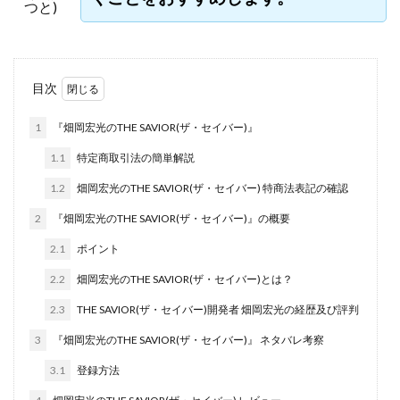
つと)
株式会社jカンパニー
株式会社K&H
株式会社LAMP
手塚 久典
戸井田拓也
株式会社Stella
大川康治
坪井 健
堤 舞尋
塚原健太
目次
塩田沙代
夏目歩美
多田明弘
大原 哲男
大原哲男
大島眞理子
大島領介
大川智宏
1
『畑岡宏光のTHE SAVIOR(ザ・セイバー)』
坂本よしたか
大森淳弘
大田賢二
大西良幸
1.1
特定商取引法の簡単解説
天内 碧海
天才トレーダーヤス
天本隼人
1.2
畑岡宏光のTHE SAVIOR(ザ・セイバー) 特商法表記の確認
天照(アマテラス)プロジェクト
天野 照章
奥野雄二
2
『畑岡宏光のTHE SAVIOR(ザ・セイバー)』の概要
宇佐美恵那
安藤 仁
坂本桃太郎
坂口健
2.1
ポイント
安達健太朗
合同会社ミドル
合同会社アドバンス
2.2
畑岡宏光のTHE SAVIOR(ザ・セイバー)とは？
合同会社ウェルファースト
合同会社クラウドジャパン
合同会社サウザントレフト
2.3
THE SAVIOR(ザ・セイバー)開発者 畑岡宏光の経歴及び評判
合同会社サバイバルグランピング
合同会社シームレス
3
『畑岡宏光のTHE SAVIOR(ザ・セイバー)』 ネタバレ考察
合同会社センス
合同会社チルダワーク
3.1
登録方法
合同会社ナチュ
合同会社ネクストイノベーション