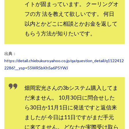
イトが固まっています。 クーリングオ
スクエア株式会社
スター・プラチナ
スマート副業
フの方 法を教えて欲しいです。 何日
スマホのビジネス
スマート資産形成(LDF)
以内とかどこに相談とかお金を返して
スマキャン(SMACAN)
スマナビ.com
スマホ1台でどこでも副収入
スマホアベンジャー
もらう方法が知りたいです。
スマホタップだけで
スマホでらくらく副収入アプリ
スマホで副収入の決定版
スマホで始める在宅生活
出典：
スマホで稼げる?【裏ワザ副業】
スマホのおしごと
https://detail.chiebukuro.yahoo.co.jp/qa/question_detail/q1122412
トレーダーKaibe
ナイトグループ 岡崎
2286?__ysp=55WR5bKh5a6P5YWJ
わずか1日で5万円以上稼ぐ利用者が続出
ゆきや
マネパン KOJI
マネロブ
みきお校長
ミユ
畑岡宏光さんの3bシステム購入してま
ミラクル(MIRACLE)
ミリオネア5
だ来ません。 10月30日に問合せした
ミリオネアチャレンジ
ミリオンラボ(million labo)
ら30日か11月1日に発送ですと返信来
ミリチャレ
みんなのハッピーワーク
ゆるリッチ
ましたが 今日は11日ですがまだ手元
マネーキューピット
ライフアップ(LIFE UP)
に来てません。 どなたか実際受け取ら
ライブアドバイザーカレッジ