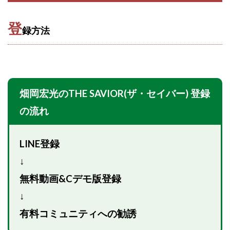
プラチナメソッド2024
ブラックサタン(Black Satan)
登
フラットワーク
フリー株式会社
録方法
フルーツ(スマホをタップするだけ!?)
ホーム合同会社
ほったらかしFX運営事務局
マイリスト(My List)
김 가싸
畑岡宏光のTHE SAVIOR(ザ・セイバー) 登録
検索
の流れ
LINE登録
↓
無料動画&Cデモ版登録
↓
有料コミュニティへの勧誘