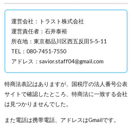
西澤英樹
西田哲朗
話題の最新副業
赤澤天道
近藤かおり
近藤智弘
遠藤 友里子
酒井
運営会社：トラスト株式会社
金の虎(マネーの虎)
長澤 祐介
金勝(キムマサル)
運営責任者：石井泰裕
金子弘給
金子正人
金山莉緒
金本浩
所在地：東京都品川区西五反田5-5-11
鈴木 孝二
鈴木 翔
鈴木優次郎
鈴木克佳
TEL：080-7451-7550
鈴木翔
鈴村有基
生成AIの学校「飛翔」
犬神空
株式会社TOKYO STYLE
株式会社ドライブ
アドレス：
savior.staff04@gmail.com
株式会社グロース
株式会社ゲート
株式会社ゴールドレバテック
株式会社サンアイ
特商法表記はありますが、国税庁の法人番号公表
株式会社ジョイン
株式会社スパイラル
サイトで確認したところ、特商法に一致する会社
株式会社スマイル
株式会社セカンド
は見つかりませんでした。
株式会社タイプ
株式会社チャプター2
株式会社ナチュラルナイン
株式会社カーロット
また電話は携帯電話、アドレスはGmailです。
株式会社ナレッジ
株式会社ニュース
株式会社ネクスト
株式会社ネクト