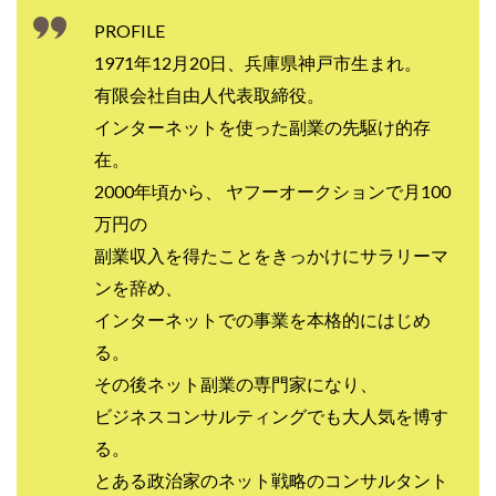
Lisa
Makoto Honda
LEMON(レモン)
PROFILE
manerak
Mari(武島麻里)
MARKET(マーケット)
1971年12月20日、兵庫県神戸市生まれ。
MASA
Master Piece運営事務局
有限会社自由人代表取締役。
Masters Bank(マスターズバンク)
MAXIM(マクシム)
インターネットを使った副業の先駆け的存
METHOD30運営事務局
在。
MGB COMPANY(エムジーピーカンパニー)
MIBC
2000年頃から、 ヤフーオークションで月100
MIDAS(ミダス)
Life Lead運営事務局
Layla
万円の
FREELANCE運営事務局
GRAND SLAM(グランドスラム)
副業収入を得たことをきっかけにサラリーマ
FRONTIER(フロンティア)
FX
FX GO tap
ンを辞め、
FX King's TRUST
FX/BO
FXミリオネアタワー
インターネットでの事業を本格的にはじめ
FX鬼の手
GAFAシステム
GATE(ゲート)
る。
GB株式会社
GOAL-B
GREAT JOY(グレートジョイ)
その後ネット副業の専門家になり、
Kyouji Sayama
happy-style
Hisanori Teduka
ビジネスコンサルティングでも大人気を博す
HPR株式会社
HYBRID(ハイブリッド)
IHR
る。
ITS合同会社
JOURNEY（ジャーニー）
とある政治家のネット戦略のコンサルタント