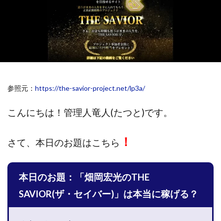
斉藤 敏雄
斎藤 敏雄
新井 孝弘
新井 悠馬
新川卓也
新選組(ガチンコ副業投資)
星野拓馬
望月詩織
暮らしのノマド
最先端スマホワーク
最新AI 5つの錬金術
最短1分で3万円が稼げる即金副業アプリ
最短即日>>高収入
最速PPCアフィリエイト
参照元：
https://the-savior-project.net/lp3a/
有限会社エステージア
有限会社ユースフルインフォ
有限会社現代
有限会社自由人
望月 光
こんにちは！
管理人竜人(たつと)です。
株式会社8EIGHT8
株式会社Asset Cube
戸田 亮太
！
株式会社PRICELESS
株式会社NATURAL NINE
さて、
本日のお題はこちら
株式会社NEXT LEVEL
株式会社NKcreative
株式会社note
株式会社OMT
株式会社one
本日のお題：「畑岡宏光のTHE
株式会社ORIT
株式会社PACHA(パチャ)
SAVIOR(ザ・セイバー)」は本当に稼げる？
株式会社PLUM
株式会社Precious.Light
株式会社PRINCELESS
株式会社Logical Forex