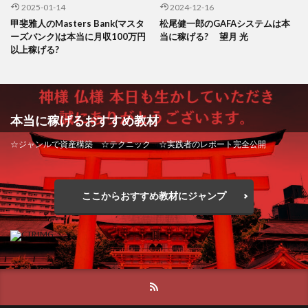
2025-01-14
2024-12-16
甲斐雅人のMasters Bank(マスタ
松尾健一郎のGAFAシステムは本
ーズバンク)は本当に月収100万円
当に稼げる? 望月 光
以上稼げる?
本当に稼げるおすすめ教材
☆ジャンルで資産構築 ☆テクニック ☆実践者のレポート完全公開
ここからおすすめ教材にジャンプ