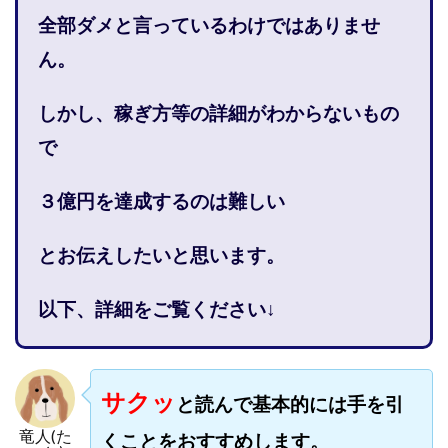
株式会社PROGRESS
株式会社Regene
全部ダメと言っているわけではありませ
株式会社Research
株式会社reward
株式会社ROAD
ん。
株式会社SD TRUST
株式会社SELLTEC
株式会社Seven stud
株式会社SixSence
しかし、稼ぎ方等の詳細がわからないもの
株式会社Smart Life
株式会社soleil
で
株式会社monokoko
株式会社Link Partners
株式会社Axio
株式会社FlowRace
３億円を達成するのは難しい
株式会社BANKER6
株式会社Be honest
とお伝えしたいと思います。
株式会社Bell tree
株式会社BLOOM
株式会社BLUE
株式会社Continue Marketing LAB
株式会社e-plus
以下、詳細をご覧ください↓
株式会社FC
株式会社FEEL
株式会社first
株式会社FrontShine
株式会社Link
株式会社GENERALHAWK
株式会社gleam
サクッ
と読んで基本的には手を引
株式会社GOLAZO
株式会社greed
株式会社GW
株式会社H・S
株式会社H.S
株式会社ICC
竜人(た
くことをおすすめします。