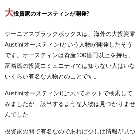
株式会社蝶名林
株式会社評判
桐生秀臣
桜木
大
投資家のオースティンが開発?
森 達郎
楠山高広
永森 航汰
楽々収入アップ
楽天ルーム
榎 恭宏
横村 辰徳
ジーニアスブラックボックスは、海外の大投資家
正規のお仕事で年収5
武井 康哲
武田勇吾
Austin(オースティン)という人物が開発したそう
武田章司
毎日安定して稼ぐ！スマホだけですべて完結
です。オースティンは資産100億円以上を持ち、
毎月簡単収入アップ
水野賢一
富裕層の投資コミュニティでは知らない人はいな
合同会社アップステージ
合同会社VSL
【公式】コロコロ・ナタデココ
TADAO YOSHIHARA
いくらい有名な人物とのことです。
SIGN(サイン)
SIGNAL(シグナル)
SKETCH(スケッチ)
Austin(オースティン)についてネットで検索して
SLOW(スロウ)
Smash Works
SONIC(ソニック)
みましたが、該当するような人物は見つかりませ
SPARKLE!!(スパークル)
STAR .Company.
STAR.system(スターシステム)
SUPERリベンジャーズ
んでした。
Technical service Co.
投資家の間で有名なのであれば少しは情報が見つ
SHYEN GRACE LAURENT INTERNET SERVICES INC