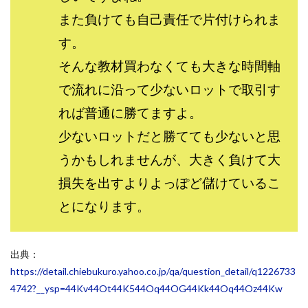
JUPITER運営事務局
Katsutoshi Kumakura
KOJI
また負けても自己責任で片付けられま
KOUTAROU TOMITA
ゴールドラッシュEX
す。
コンサル
合同会社V.S.L
今村雅士
五十嵐
そんな教材買わなくても大きな時間軸
五十嵐レオン
五十嵐瑛太
五十嵐真也
で流れに沿って少ないロットで取引す
井上瑞希
井上裕貴
井口晃
今 努
れば普通に勝てますよ。
今、話題!簡単・最新お仕事サービス!
今すぐ始める副業革命
今瀬 健二
久野愛実
少ないロットだと勝てても少ないと思
今瀬健二
仮想通貨
仮想通貨Vtuberハク
うかもしれませんが、大きく負けて大
伊東みさき
伊東弘人
伊藤 弘人
損失を出すよりよっぽど儲けているこ
会社名 合同会社paradiz
佐竹 良平
佐藤俊幸
とになります。
佐藤健
佐藤彰洋
二宮瑛士
久保夕貴
佐藤竜
中山 浩昴
三上功太
三上夏治
出典：
三宅常雄
三浦健一
上原真琴
上山 大利
https://detail.chiebukuro.yahoo.co.jp/qa/question_detail/q1226733
下田隆
世界一カンタンなFXの稼ぎ方
中原 徹
4742?__ysp=44Kv44Ot44K544Oq44OG44Kk44Oq44Oz44Kw
中尾龍
中悠太
丸山 徹
中本英
中村 邦明