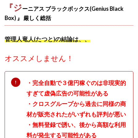
『ジ
スクエア株式会社
スター・プラチナ
スマート副業
ーニアス ブラックボックス(Genius Black
スマホのビジネス
スマート資産形成(LDF)
Box) 』 厳しく
総括
スマキャン(SMACAN)
スマナビ.com
スマホ1台でどこでも副収入
スマホアベンジャー
管理人竜人(たつと)の結論は、、
スマホタップだけで
スマホでらくらく副収入アプリ
スマホで副収入の決定版
スマホで始める在宅生活
オススメしません！
スマホで稼げる?【裏ワザ副業】
スマホのおしごと
トレーダーKaibe
ナイトグループ 岡崎
わずか1日で5万円以上稼ぐ利用者が続出
ゆきや
・完全自動で３億円稼ぐのは非現実的
マネパン KOJI
マネロブ
みきお校長
ミユ
すぎて虚偽広告の可能性がある
ミラクル(MIRACLE)
ミリオネア5
・クロスグループから過去に同様の商
ミリオネアチャレンジ
ミリオンラボ(million labo)
材が販売されたがいずれも評判が悪い
ミリチャレ
みんなのハッピーワーク
ゆるリッチ
・無料登録で誘い、後から高額な利用
マネーキューピット
ライフアップ(LIFE UP)
料が発生する可能性がある
ライブアドバイザーカレッジ