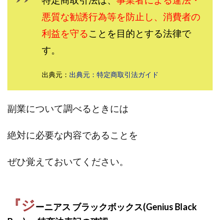
特定商取引法は、
事業者による違法・
田中 拓哉
田中 旭
田中圭
田中康裕
悪質な勧誘行為等を防止し、消費者の
田中武志
田中絵美
田島俊明
甲斐雅人
利益を守る
ことを目的とする法律で
町田 信義
白川さやか
福林みずき
益井雅
す。
相川奈津妃
相川浩介
相葉はるか
真中 翔
石井泰裕
石塚 憲史
石山 昌志
石川聡彦
出典元：
出典元：特定商取引法ガイド
確定申告
神威(KAMUI)
藤沢琴音
西勇輝
王 義虎
高橋 秀明
革命毎日3万円!
須藤一寿
副業について調べるときには
風間けいご
馬場和義
駒形 哲治
高坂 隆
高柳 卓馬
高柳大輔
高橋 伸行
高橋 守美
絶対に必要な内容であることを
高橋優作
長谷川博
高橋優里
高橋悟
高橋拓真
高橋良彰
高橋菜々美
髙野丈
ぜひ覚えておいてください。
鬼塚尚仁
魅惑のFXスキャルシステム「即金1億円ボタン」
黒澤真
『ジ
黒田勉
齊藤大地
阿部 亮平
長谷川マコト
ーニアス ブラックボックス(Genius Black
西崎 薫
金 佳史
西村和之
西森康二