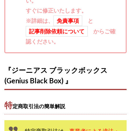
い。
寺澤英明
将軍
小川 和人
小林 実
すぐに修正いたします。
山口英樹
小林よしのり
小林尚美
小林正人
※詳細は、
免責事項
と
小林雄樹
小森みずき
小泉一浩
記事削除依頼について
からご確
少額資金で激安不動産投資
尾崎圭司
山中祐希
山之内リアルエステート株式会社
認ください。
山口孝志
株式会社STAGE
株式会社STS
合同会社アース
自分の選んだ写真が収益に!!
稲川博紀
空いた時間で高齢者でも稼げる
『ジーニアス ブラックボックス
競馬でカンタン副業 運営事務局
竹井佑介
竹原芳美
(Genius Black Box) 』
竹田茉生
米澤 蓮
紀田 奈々未
紫垣英昭
織田慶
臼井穂乃果
秒速のFX スキャルマジック
舟引佑太
荒木剛志
菅原将悟
華山奈緒子
特
定商取引法の簡単解説
落合琢哉
葉月らな
藏野 雄哉
藤原飛鳥
藤咲優
藤堂 成一
藤堂健一
秘密のテキスト
秋葉 卓也
藤田 陸
畑岡宏光
田中