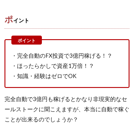
株式会社エキスパート
株式会社オーシャン・ファーム
ポ
株式会社オタケン
株式会社ラット
イント
株式会社リテラシー
特別副業助成金 夢実現キャンペーン
清原達郎
沖中純一
河村一志
河野真美
波乗りジョニー
波乗り波動論
浅野夕美
浜田雄介
海外運営
深原祥太
・完全自動のFX投資で3億円稼げる！？
清原資産管理グループ
清水 貴裕
江面邦彦
・ほったらかしで資産1万倍！？
清水圭一郎
渡辺佳織
湯浅 和弘
滝沢 風香
・知識・経験はゼロでOK
滝沢賢治
濵田雄介
無料!カンタン!はやっ!誰でも週給35万円GET!!
熊倉 駿介
片山恵美子
物販/せどり/転売
完全自動で3億円も稼げるとかなり非現実的なセ
物販ONE(miraise)
池本 慎一
江上 一機
ールストークに聞こえますが、本当に自動で稼ぐ
株式会社リンクス
椿梨沙
株式会社ワーク
ことが出来るのでしょうか？
株式会社ワイズ
株式会社ワンダーリアリティ
株式会社仕
株式会社和
株式会社心渡