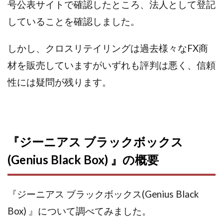
号公表サイトで確認したところ、法人として登記
株式会社パワープロモート
株式会社ファナウス
していることを確認しました。
株式会社フィールド
株式会社プラスビジョン
株式会社ブリッジ
株式会社プルミエールエージェント
しかし、クロスリテイリングは過去様々なFX商
株式会社ライズ
株式会社キャッツ
材を販売していますがいずれも評判は悪く、信頼
株式会社お友達企画
株式会社ラブアンドピース
性には疑問が残ります。
株式会社アイリス
株式会社TRIBE
株式会社Ubiquitous Solution
株式会社Uスクウェア
株式会社Works Agency
株式会社WorksAgency
株式会社X-style
株式会社YASAKA
株式会社アート
『ジーニアス ブラックボックス
株式会社アイコン
株式会社アイラボ
(Genius Black Box) 』の概要
株式会社アオヤマ
株式会社オリジナル
株式会社アクト
株式会社アシスト
株式会社アシスト・クローバー
株式会社アスク
『ジーニアス ブラックボックス(Genius Black
株式会社アドバンス
株式会社イージー
Box) 』について調べてみました。
株式会社インター
株式会社インラージ