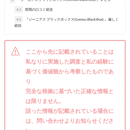
合同会社リバーシブル
坂元雄徳
4.1
世間の口コミ状況
合同会社リュウシン
合同会社リンク
4.2
『ジーニアス ブラックボックス(Genius Black Box) 』 厳しく
合同会社リングペイ
吉岡勝利
吉本昌代
総括
吉江 佑弥
和佐大輔
唐莉萍
國富竜也
在宅のんびリッチ
坂井彰吾
安藤 翔大
安達健太郎
我有洋哉
川崎 渉
山形直樹
ここから先に記載されていることは
山本拓弥(チョゴリ)
山本耕而
岡崎 健二
私なりに実施した調査と私の経験に
岡村貴弘
岡田芳弘
島田隆則
嵯峨翔太郎
基づく価値観から考察したものであ
川原 充将
川口 真子
川端 健太
山崎友也
り
川端理恵
工藤 総一郎
工藤総一郎
市川 翔平
完全な根拠に基づいた正確な情報と
市川彩子
布施春輝
平野千春
後藤健二
は限りません。
必勝プロジェクト無双
志賀恭介
成田賢治
山崎隆
山岸祐介
宮光勇次
小川ゆうり
誤った情報が記載されている場合に
宮地乙十葉
宮本将
宮林 慶次
宮田裕司
は、問い合わせよりお知らせくださ
富岡 伸成
富樫美月
富永健
富田湧貴