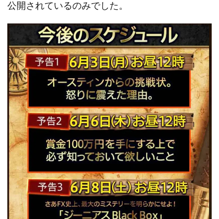
VICTOR(ビクター)
アークAI
VIP LIVE STERAM
公開されているのみでした。
WILLIAM CULANDOG JOROLAN
Winners Life(ウィナーズライフ)
WINNING ACADEMY(ウイニングアカデミー)
Workings(ワーキング)
World Trader Co Ltd
Write UP
Yamashita Takuma
YSK
ZEXS運営事務局
アイランドセブン(I-LAND 7)
いいね!するだけ
アクシス合同会社
アダルトアフィリエイトクラブ(AAC)
アップライフ
アドネス株式会社
アフェリエイトは稼げない
アブダビ先生
アプリ
アプリで確認するだけ
アプリ生活
アモン
アラン・ソリマチ
New Pioneer
MONEY QUEEN(マネークイーン)
コア(CORE)
Delta運営サポート事務局
BUTTER CASH(バターキャッシュ)
BUZプロジェクト