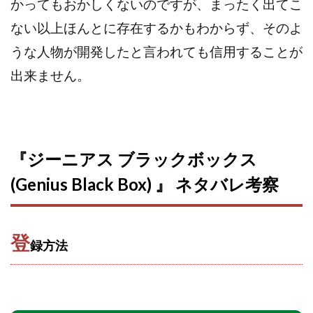
TEDASUKE
The Messiah(ザ・メシア)
かってもおかしくないのですが、まったく出てこ
THE SAVIOR(ザ・セイバー)
THE SHIP
ない以上ほんとに存在するかもわからず、そのよ
THE TEAM(ザ チーム)
TIME BANK SYSTEM
うな人物が開発したと言われても信用することが
TOP WINNER運営事務局
出来ません。
trialwork365(トライアルワーク365)
trillion
trillion運営事務局
Ubiquitous solution
SIDE JOB REACH(サイドジョブリーチ)
Shinya
United Rich F＆B Limited
pm.T株式会社
『ジーニアス ブラックボックス
NEW PRODUCE(ニュープロデュース)
(Genius Black Box) 』 ネタバレ考察
NEW SHIFT(ニューシフト)
NFT
Ng Man Hin
NOBU
NOVA
OliveX
omezu
Owners(次世代型エンジェル投資)
Parrish
PUZZLE
登
録方法
SHIFT(シフト)
QUICK(クイック)
Re:Born(リボーン)
REGAIN(リゲイン)
REVERS(リバース)
RISE UP(ライズアップ)