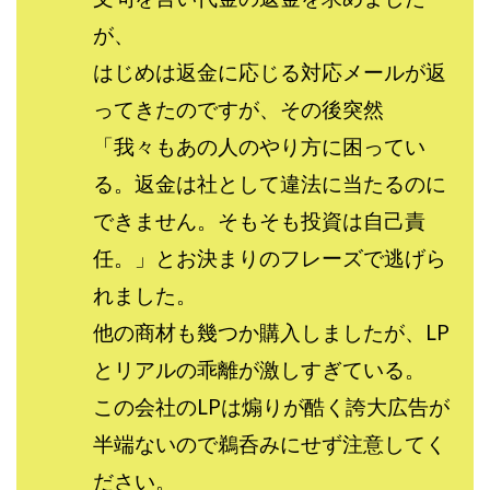
全自動AIシステム(Trading System)
が、
全自動インサイダーROBOT
内藤 洋子
内藤隆児
はじめは返金に応じる対応メールが返
円城寺
写真や動画にいいねするだけ!
ってきたのですが、その後突然
写真を送信して報酬GET
写真を選んで安定した収益を！
「我々もあの人のやり方に困ってい
副業専門オープンチャット
冨永愛理
出口洋平
る。返金は社として違法に当たるのに
初心者
前田 義明
前田愛
副業
副業コンシェルジュ鈴木
副業ネットワーク
できません。そもそも投資は自己責
副業の教室事務局
副業ポスト
任。」とお決まりのフレーズで逃げら
副業ポスト運営事務局
七里信一
れました。
一般社団法人こころインターナショナル
他の商材も幾つか購入しましたが、LP
ザ・プレジデント(THE PRESIDENT)
とリアルの乖離が激しすぎている。
タートルビジネススクール
この会社のLPは煽りが酷く誇大広告が
スマホ内の画像を送信してカンタン副収入
スマホ副業
半端ないので鵜呑みにせず注意してく
スマホ副業ナビ
スマホ副業ナビ(ふくぎょーまいすたー)
ださい。
スマリッチ(smarich)
センサーズ
センター(center)