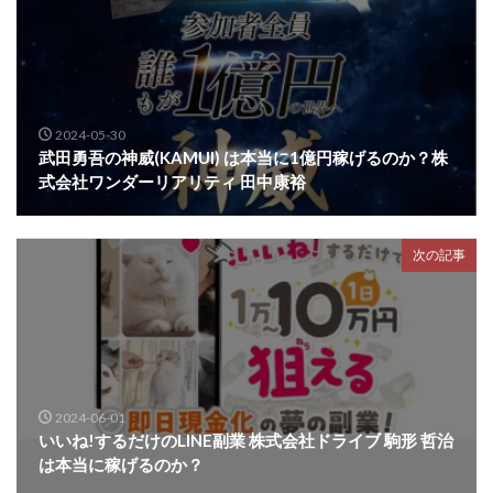
2024-05-30
武田勇吾の神威(KAMUI) は本当に1億円稼げるのか？株
式会社ワンダーリアリティ 田中康裕
次の記事
2024-06-01
いいね!するだけのLINE副業 株式会社ドライブ 駒形 哲治
は本当に稼げるのか？