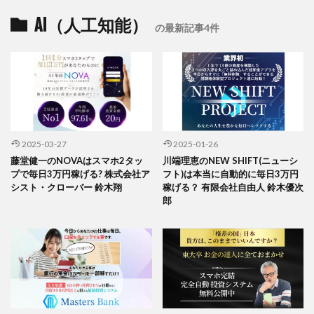
AI（人工知能）
の最新記事4件
2025-03-27
2025-01-26
藤堂健一のNOVAはスマホ2タッ
川端理恵のNEW SHIFT(ニューシ
プで毎日3万円稼げる? 株式会社ア
フト)は本当に自動的に毎日3万円
シスト・クローバー 鈴木翔
稼げる？ 有限会社自由人 鈴木優次
郎