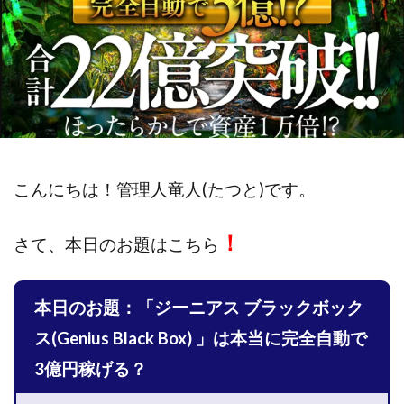
斉藤 敏雄
斎藤 敏雄
新井 孝弘
新井 悠馬
新川卓也
新選組(ガチンコ副業投資)
星野拓馬
望月詩織
暮らしのノマド
最先端スマホワーク
最新AI 5つの錬金術
最短1分で3万円が稼げる即金副業アプリ
最短即日>>高収入
最速PPCアフィリエイト
有限会社エステージア
有限会社ユースフルインフォ
こんにちは！
管理人竜人(たつと)です。
有限会社現代
有限会社自由人
望月 光
株式会社8EIGHT8
株式会社Asset Cube
戸田 亮太
！
さて、
本日のお題はこちら
株式会社PRICELESS
株式会社NATURAL NINE
株式会社NEXT LEVEL
株式会社NKcreative
本日のお題：「ジーニアス ブラックボック
株式会社note
株式会社OMT
株式会社one
株式会社ORIT
株式会社PACHA(パチャ)
ス(Genius Black Box) 」は本当に完全自動で
株式会社PLUM
株式会社Precious.Light
3億円稼げる？
株式会社PRINCELESS
株式会社Logical Forex