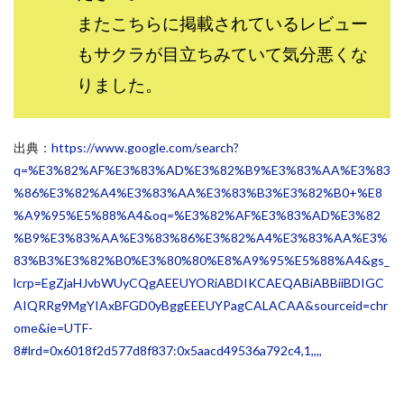
センタービレッジ合同会社
ソウルメイト(SOUL MATE)
またこちらに掲載されているレビュー
ソフト株式会社
タスク詐欺
もサクラが目立ちみていて気分悪くな
スマホふくぎょうのおしごと！
チャプロ
りました。
ちょこスマ
ちょこっと
ちょこプラ(choco+)
ちょな(蝶名林達也)
どこでもビジネス
トライアル
出典：
https://www.google.com/search?
トラスト株式会社
ドリームクラフターズ
q=%E3%82%AF%E3%83%AD%E3%82%B9%E3%83%AA%E3%83
ドリームテック合同会社
ドリームワーク
%86%E3%82%A4%E3%83%AA%E3%83%B3%E3%82%B0+%E8
スマホを使って稼ぐ方法
スマホひとつでらくらく副業
%A9%95%E5%88%A4&oq=%E3%82%AF%E3%83%AD%E3%82
トレンド
スマートジョブnet
%B9%E3%83%AA%E3%83%86%E3%82%A4%E3%83%AA%E3%
83%B3%E3%82%B0%E3%80%80%E8%A9%95%E5%88%A4&gs_
サクッとお仕事サービス
サクッと毎日5万円
lcrp=EgZjaHJvbWUyCQgAEEUYORiABDIKCAEQABiABBiiBDIGC
サポーターズファミリー(supporter's family)
AIQRRg9MgYIAxBFGD0yBggEEEUYPagCALACAA&sourceid=chr
サルでも出来る!最新のお金の稼ぎ方
ome&ie=UTF-
ジーニアスブラックボックス
8#lrd=0x6018f2d577d8f837:0x5aacd49536a792c4,1,,,,
スーパースマイル(SUPER SMILE)
スキマ時間で稼ぐ Job Lob
スキマ時間の有効活用