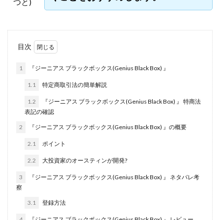
つと)
株式会社jカンパニー
株式会社K&H
株式会社LAMP
手塚 久典
戸井田拓也
株式会社Stella
大川康治
坪井 健
堤 舞尋
塚原健太
目次
塩田沙代
夏目歩美
多田明弘
大原 哲男
大原哲男
大島眞理子
大島領介
大川智宏
1
『ジーニアス ブラックボックス(Genius Black Box) 』
坂本よしたか
大森淳弘
大田賢二
大西良幸
1.1
特定商取引法の簡単解説
天内 碧海
天才トレーダーヤス
天本隼人
1.2
『ジーニアス ブラックボックス(Genius Black Box) 』 特商法
天照(アマテラス)プロジェクト
天野 照章
奥野雄二
表記の確認
宇佐美恵那
安藤 仁
坂本桃太郎
坂口健
2
『ジーニアス ブラックボックス(Genius Black Box) 』の概要
安達健太朗
合同会社ミドル
合同会社アドバンス
2.1
ポイント
合同会社ウェルファースト
合同会社クラウドジャパン
2.2
大投資家のオースティンが開発?
合同会社サウザントレフト
3
『ジーニアス ブラックボックス(Genius Black Box) 』 ネタバレ考
合同会社サバイバルグランピング
合同会社シームレス
察
合同会社センス
合同会社チルダワーク
3.1
登録方法
合同会社ナチュ
合同会社ネクストイノベーション
4
『ジーニアス ブラックボックス(Genius Black Box) 』 レビュー