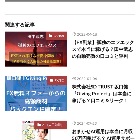
関連する記事
2022-04-18
EA/Tool
【FX副業】孤独のエフエック
スで本当に稼げる？田中武志
の自動売買の口コミと評判
2022-04-06
FX/BO
株式会社SD TRUST 坂口健
『Giving Project』は本当に
稼げる？口コミ＆リーク！
2024-07-23
AI（人工知能）
おまかせAI運用は本当に月収
50万円稼げる？ AI運用サポー