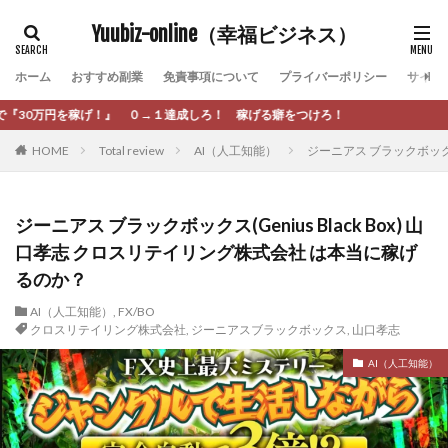
カテゴリー
Yuubiz-online（幸福ビジネス）
ホーム
おすすめ副業
免責事項について
プライバーポリシー
サイト
タグ
達成しろ！ 稼げる癖をつけろ！
[公式]マネツク
松永千代
本田
杉本 裕介
HOME
Total review
AI（人工知能）
ジーニアス ブラックボックス
村上翔吾
村岡 大樹
村麻巴香
松尾健一郎
松尾豊
松岡峻亮
松崎リオナ
松木慎也
松澤英二
本当にあったうまい話
松野有希
ジーニアス ブラックボックス(Genius Black Box) 山
口孝志 クロスリテイリング株式会社 は本当に稼げ
柏木直人
栗原久美子
栗田真一
株式会社 door
るのか？
株式会社 e-FLAGS
株式会社 FREDERIQS
株式会社 安藤企画
株式会社 業
株式会社１(イチ)
AI（人工知能）
,
FX/BO
クロスリテイリング株式会社
,
ジーニアスブラックボックス
,
山口孝志
株式会社8Bee
本橋へいすけ
木村大輔
AI（人工知能）
株式会社Appacle
日給5万円可能なながら感覚の副収入アプリ
投資
投資家 亜依
攝津智洋
放置ISマネー(放置 is money)