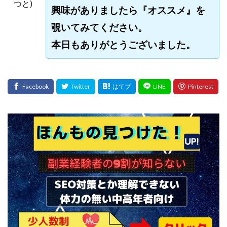
つと)
興味がありましたら『オススメ』を
プラチナメソッド2024
ブラックサタン(Black Satan)
覗いてみてください。
フラットワーク
フリー株式会社
本日もありがとうございました。
フルーツ(スマホをタップするだけ!?)
ホーム合同会社
ほったらかしFX運営事務局
マイリスト(My List)
김 가싸
検索