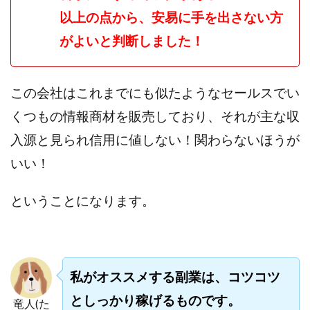
以上の点から、安易に手を出さない方
ライフデザイン出版合同会社
らくらくできるスマホ副業
リッチ ギャザリング
リッチ ルーラー
がよいと判断しました！
リライアンス(Reliance)
ロミオ・ロドリゲス・ジュニア
ワークスフランチャイジーオフィス
この会社はこれまでにも似たようなセールスでい
ワークホップ(Work Hop)
ワールドリユースシステム
くつもの情報商材を販売しており、それが主な収
マネーの湖
マックス岩井
なし
入源と見られ信用に値しない！関わらないほうが
フェールNaviシステム
ニューイヤーパラダイス
いい！
ネオナビ
ネオナビ 我有洋哉
ネオライフPROJECT(プロジェクト)
ということになります。
ネットサーフィンをお金に換える
ネットスター
ハイブリッド・トレード・アカデミア
はじめての資産運用
ハピネスサロン
はるかコーチング
フィアナ
フォトチェッカー
私がオススメする副業は、コツコツ
マスターピース(MASTER PIECE)
フォトレ
としっかり稼げるものです。
竜人(た
フォリオJP(Folio)
ふくぎょうパラダイス