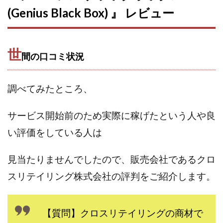
100億円ドリームウィーク2025
(Genius Black Box) 』 レビュー
10万円GET!!～動画を見て～
2024年最新LINE副業「LIFE」
3問副業 アンケートモニター
Advance Edge
世
間の口コミ状況
AI YouTuberビジネス講座
Blue Triangle Limited
AI（人工知能）
AI∞所得
調べてみたところ、
AIアプリで稼ぐ/このアプリがすごい
AIサービス(XTOOL)
AI時代の情報発信講座
AI運用サポート
サービス開始前のため実際に稼げたという人や
良
AmazingTick
Amazon
Back Up!!!!運営事務局
い評価をしている人は
Baron
BETTER CHOICE LIMITED
FIRE
FREEDOM(フリーダム)
MONEY LIFE運営事務局
見当たりませんでしたので、販売会社であるクロ
Ltd.
LIFE Style(ライフスタイル)
LifeCreate合同会社
スリテイリング株式会社の評判をご紹介します。
LINE
LINE JOBNAVI(ジョブナビ)
LINEアンケートに答えて!?
LINEでスタンプ送るだけ
【質問】クロスリテイリングの商材で
LINEで簡単アンケート
LiNK
LINK(リンク)