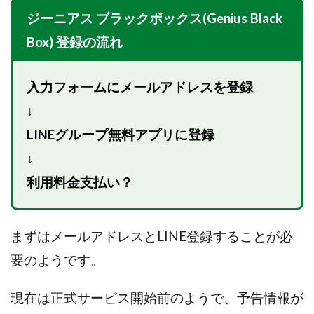
Robert.harry.Ōhno
ROKUYON(ロクヨン)
ジーニアス ブラックボックス(Genius Black
Rupex Limited
SCM運営事務局
SEVENシステム
Box) 登録の流れ
SHARE
UBI合同協会サポート
V-System
NEW LIFE!(ニューライフ)
ギガマート株式会社
入力フォームにメールアドレスを登録
オプトインアフィリエイト
オプトインアフェリエイト
おまかせAI運用
おむられいか
↓
ガーディアン・トリニティ
カール鈴木
かずくん
LINEグループ無料アプリに登録
カマAGEインベストメンバーズ
かんたんスマホ副業
↓
かんたん副業
キャッチtheディルハム
イルカ先生
利用料金支払い？
キャリア(CARRIER)
キャリプロ(キャリアプログラム)
キャリプロ運営事務局
きよとらいふ
グッドナビJOB
クニトミ
まずはメールアドレスとLINE登録することが必
グランドマスターピースFX
グローバルプロジェクト
要のようです。
クロスリテイリング
クロスリテイリング株式会社
現在は正式サービス開始前のようで、予告情報が
コーチング
エンジェル
イマドキの副業