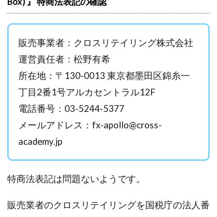
Box) 』 特商法表記の確認
西澤英樹
西田哲朗
話題の最新副業
赤澤天道
近藤かおり
近藤智弘
遠藤 友里子
酒井
金の虎(マネーの虎)
長澤 祐介
金勝(キムマサル)
販売事業者：クロスリテイリング株式会社
金子弘給
金子正人
金山莉緒
金本浩
運営責任者：松野有希
鈴木 孝二
鈴木 翔
鈴木優次郎
鈴木克佳
所在地：〒130-0013 東京都墨田区錦糸一
鈴木翔
鈴村有基
生成AIの学校「飛翔」
丁目2番1号アルカセントラル12F
犬神空
株式会社TOKYO STYLE
株式会社ドライブ
電話番号：03-5244-5377
株式会社グロース
株式会社ゲート
メールアドレス：
fx-apollo@cross-
株式会社ゴールドレバテック
株式会社サンアイ
academy.jp
株式会社ジョイン
株式会社スパイラル
株式会社スマイル
株式会社セカンド
株式会社タイプ
株式会社チャプター2
特商法表記は問題ないようです。
株式会社ナチュラルナイン
株式会社カーロット
株式会社ナレッジ
株式会社ニュース
販売業者のクロスリテイリングを国税庁の法人番
株式会社ネクスト
株式会社ネクト