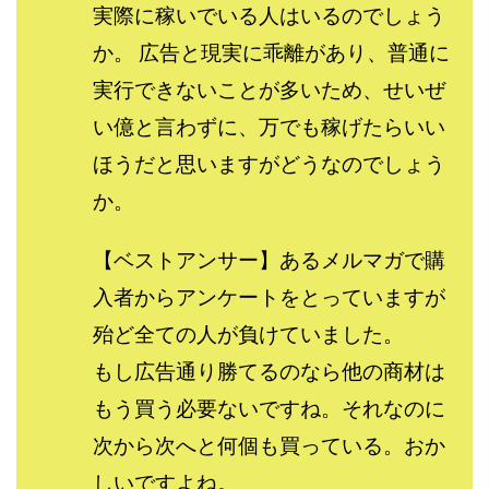
実際に稼いでいる人はいるのでしょう
Lisa
Makoto Honda
LEMON(レモン)
manerak
Mari(武島麻里)
MARKET(マーケット)
か。 広告と現実に乖離があり、普通に
MASA
Master Piece運営事務局
実行できないことが多いため、せいぜ
Masters Bank(マスターズバンク)
MAXIM(マクシム)
い億と言わずに、万でも稼げたらいい
METHOD30運営事務局
ほうだと思いますがどうなのでしょう
MGB COMPANY(エムジーピーカンパニー)
MIBC
か。
MIDAS(ミダス)
Life Lead運営事務局
Layla
FREELANCE運営事務局
GRAND SLAM(グランドスラム)
【ベストアンサー】あるメルマガで購
FRONTIER(フロンティア)
FX
FX GO tap
入者からアンケートをとっていますが
FX King's TRUST
FX/BO
FXミリオネアタワー
殆ど全ての人が負けていました。
FX鬼の手
GAFAシステム
GATE(ゲート)
もし広告通り勝てるのなら他の商材は
GB株式会社
GOAL-B
GREAT JOY(グレートジョイ)
もう買う必要ないですね。それなのに
Kyouji Sayama
happy-style
Hisanori Teduka
HPR株式会社
HYBRID(ハイブリッド)
IHR
次から次へと何個も買っている。おか
ITS合同会社
JOURNEY（ジャーニー）
しいですよね。