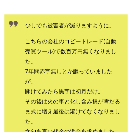
中村健吾
中村友也
中村洸一
中村陽
中田光治
中谷司
中野
中野 友貴
中野愛望
佐藤由規
佐藤隆司
少しでも被害者が減りますように。
一般財団法人日本投資家育成機構
合同会社Artemis
加藤陸
加藤隆伸
動画を見てGET
こちらの会社のコピートレード(自動
動画を見て報酬GET(ゲット)
北野毅
千葉雄介
売買ツール)で数百万円無くなりまし
即金アプリを無料ダウンロードして毎日30
友成 優吾
た。
古賀稜
合同会社 RoyalBond
合同会社AZone
7年間赤字無しとか謳っていました
加藤浩司
合同会社blue
合同会社CMP
が、
合同会社Fans
合同会社first
合同会社Like Factory
開けてみたら黒字は初月だけ。
合同会社NT
合同会社REEF
合同会社Renaissance
その後は火の車と化し含み損が雪だる
合同会社Smile
合同会社ST
合同会社start moving
ま式に増え最後は溶けてなくなりまし
加藤浩次
加藤敏行
倉由美希
写真を選んで収益GET
億のゲームチェンジ
た。
億の継承
億り人プロジェクト
儲けの達人FX
文句を言い代金の返金を求めました