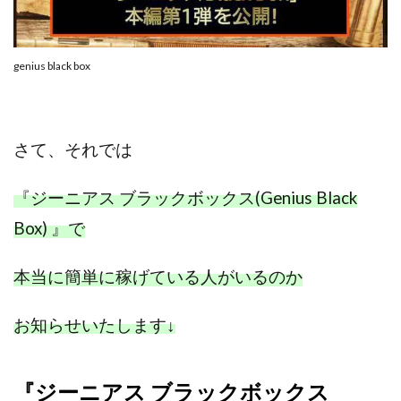
CASHｘCAPTURE運営事務局
ChatGPTセミナー
chokoっと
CIEL(シエル)
CM再生で100万円!
CONNECT(コネクト)
dagen
genius black box
Dan.Inoue(ダン イノウエ)
Diary(ダイアリー)
BREAKER(ブレイカー)
DTH Co.
EA/Tool
EVER
Everyone(エブリワン)
さて、
それでは
EXIT MONEY(イグジットマネー)
expand 副業紹介事務局
FANFARE(ファンファーレ)
fargo(ファーゴ)
『ジーニアス ブラックボックス(Genius Black
FCシステム
feppiness株式会社
Box) 』で
Finance Life(ファイナンスライフ)
本当に簡単に稼げている人がいるのか
BTC FIRE(ビットファイヤ)
BPOINT
folio Co. Ltd.
ADVANCE(アドバンス)
お知らせいたします
↓
【公式】ストック(在宅10Minutes)
【公式】パンド・ラミ
@kiyo
000万～1億を誰でも目指せる!
000円をGET
『ジーニアス ブラックボックス