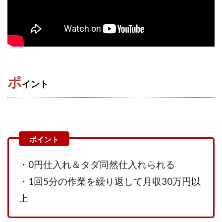
株式会社蝶名林
株式会社評判
桐生秀臣
桜木
森 達郎
楠山高広
永森 航汰
楽々収入アップ
楽天ルーム
榎 恭宏
横村 辰徳
正規のお仕事で年収5
武井 康哲
武田勇吾
武田章司
毎日安定して稼ぐ！スマホだけですべて完結
ポ
イント
毎月簡単収入アップ
水野賢一
合同会社アップステージ
合同会社VSL
【公式】コロコロ・ナタデココ
TADAO YOSHIHARA
SIGN(サイン)
SIGNAL(シグナル)
SKETCH(スケッチ)
SLOW(スロウ)
Smash Works
SONIC(ソニック)
・0円仕入れ＆タダ同然仕入れられる
SPARKLE!!(スパークル)
STAR .Company.
STAR.system(スターシステム)
SUPERリベンジャーズ
・1回5分の作業を繰り返して月収30万円以
Technical service Co.
上
SHYEN GRACE LAURENT INTERNET SERVICES INC