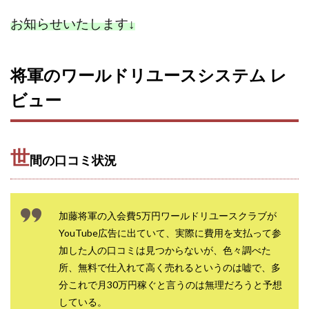
ライフデザイン出版合同会社
らくらくできるスマホ副業
お知らせいたします
↓
リッチ ギャザリング
リッチ ルーラー
リライアンス(Reliance)
ロミオ・ロドリゲス・ジュニア
将軍のワールドリユースシステム レ
ワークスフランチャイジーオフィス
ビュー
ワークホップ(Work Hop)
ワールドリユースシステム
マネーの湖
マックス岩井
なし
フェールNaviシステム
ニューイヤーパラダイス
世
間の口コミ状況
ネオナビ
ネオナビ 我有洋哉
ネオライフPROJECT(プロジェクト)
ネットサーフィンをお金に換える
ネットスター
加藤将軍の入会費5万円ワールドリユースクラブが
ハイブリッド・トレード・アカデミア
YouTube広告に出ていて、実際に費用を支払って参
はじめての資産運用
ハピネスサロン
加した人の口コミは見つからないが、色々調べた
はるかコーチング
フィアナ
フォトチェッカー
所、無料で仕入れて高く売れるというのは嘘で、多
分これで月30万円稼ぐと言うのは無理だろうと予想
マスターピース(MASTER PIECE)
フォトレ
している。
フォリオJP(Folio)
ふくぎょうパラダイス