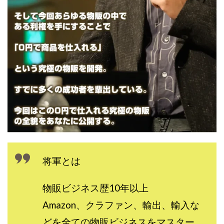
CASHｘCAPTURE運営事務局
ChatGPTセミナー
chokoっと
CIEL(シエル)
CM再生で100万円!
CONNECT(コネクト)
dagen
Dan.Inoue(ダン イノウエ)
Diary(ダイアリー)
BREAKER(ブレイカー)
DTH Co.
EA/Tool
EVER
Everyone(エブリワン)
EXIT MONEY(イグジットマネー)
expand 副業紹介事務局
FANFARE(ファンファーレ)
fargo(ファーゴ)
FCシステム
feppiness株式会社
Finance Life(ファイナンスライフ)
BTC FIRE(ビットファイヤ)
BPOINT
folio Co. Ltd.
将軍とは
ADVANCE(アドバンス)
【公式】ストック(在宅10Minutes)
物販ビジネス歴10年以上
【公式】パンド・ラミ
@kiyo
Amazon、クラファン、輸出、輸入な
000万～1億を誰でも目指せる!
000円をGET
どを全ての物販ビジネスをマスター