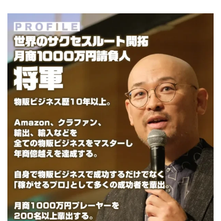
VICTOR(ビクター)
アークAI
VIP LIVE STERAM
WILLIAM CULANDOG JOROLAN
Winners Life(ウィナーズライフ)
WINNING ACADEMY(ウイニングアカデミー)
Workings(ワーキング)
World Trader Co Ltd
Write UP
Yamashita Takuma
YSK
ZEXS運営事務局
アイランドセブン(I-LAND 7)
いいね!するだけ
アクシス合同会社
アダルトアフィリエイトクラブ(AAC)
アップライフ
アドネス株式会社
アフェリエイトは稼げない
アブダビ先生
アプリ
アプリで確認するだけ
アプリ生活
アモン
アラン・ソリマチ
New Pioneer
MONEY QUEEN(マネークイーン)
コア(CORE)
Delta運営サポート事務局
BUTTER CASH(バターキャッシュ)
BUZプロジェクト