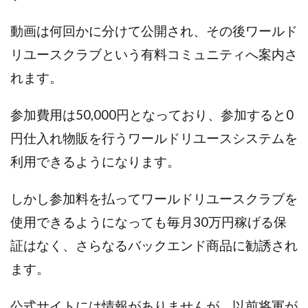
センタービレッジ合同会社
ソウルメイト(SOUL MATE)
動画は何回かに分けて公開され、その後ワールド
ソフト株式会社
タスク詐欺
リユースクラブという有料コミュニティへ案内さ
スマホふくぎょうのおしごと！
チャプロ
ちょこスマ
ちょこっと
ちょこプラ(choco+)
れます。
ちょな(蝶名林達也)
どこでもビジネス
トライアル
参加費用は50,000円となっており、参加すると0
トラスト株式会社
ドリームクラフターズ
円仕入れ物販を行うワールドリユースシステムを
ドリームテック合同会社
ドリームワーク
スマホを使って稼ぐ方法
スマホひとつでらくらく副業
利用できるようになります。
トレンド
スマートジョブnet
しかし参加料を払ってワールドリユースクラブを
サクッとお仕事サービス
サクッと毎日5万円
サポーターズファミリー(supporter's family)
使用できるようになっても毎月30万円稼げる保
サルでも出来る!最新のお金の稼ぎ方
証はなく、さらなるバックエンド商品に勧誘され
ジーニアスブラックボックス
ます。
スーパースマイル(SUPER SMILE)
スキマ時間で稼ぐ Job Lob
スキマ時間の有効活用
公式サイトには情報がありませんが、以前将軍が