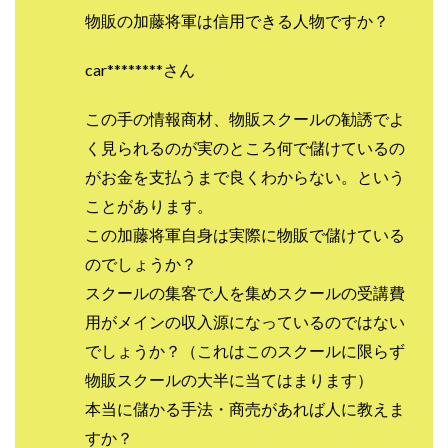
Lisa
Makoto Honda
LEMON(レモン)
物販の加藤将軍は信用できる人物ですか？
manerak
Mari(武島麻里)
MARKET(マーケット)
car********さん
MASA
Master Piece運営事務局
Masters Bank(マスターズバンク)
MAXIM(マクシム)
この手の情報商材、物販スクールの勧誘でよ
METHOD30運営事務局
く見られるのが実のところ何で儲けているの
MGB COMPANY(エムジーピーカンパニー)
MIBC
がお金を支払うまで良くわからない。という
MIDAS(ミダス)
Life Lead運営事務局
Layla
ことがあります。
FREELANCE運営事務局
GRAND SLAM(グランドスラム)
この加藤将軍自身は実際に物販で儲けている
FRONTIER(フロンティア)
FX
FX GO tap
のでしょうか？
FX King's TRUST
FX/BO
FXミリオネアタワー
スクールの集客で人を集めスクールの受講費
FX鬼の手
GAFAシステム
GATE(ゲート)
用がメインの収入源になっているのではない
GB株式会社
GOAL-B
GREAT JOY(グレートジョイ)
でしょうか？（これはこのスクールに限らず
Kyouji Sayama
happy-style
Hisanori Teduka
物販スクールの大半に当てはまります）
HPR株式会社
HYBRID(ハイブリッド)
IHR
本当に儲かる手法・商売があれば人に教えま
ITS合同会社
JOURNEY（ジャーニー）
すか？