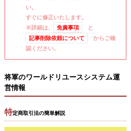
寺澤英明
将軍
小川 和人
小林 実
い。
山口英樹
小林よしのり
小林尚美
小林正人
すぐに修正いたします。
小林雄樹
小森みずき
小泉一浩
※詳細は、
免責事項
と
少額資金で激安不動産投資
尾崎圭司
山中祐希
記事削除依頼について
からご確
山之内リアルエステート株式会社
山口孝志
認ください。
株式会社STAGE
株式会社STS
合同会社アース
自分の選んだ写真が収益に!!
稲川博紀
空いた時間で高齢者でも稼げる
将軍のワールドリユースシステム運
競馬でカンタン副業 運営事務局
竹井佑介
竹原芳美
竹田茉生
米澤 蓮
紀田 奈々未
紫垣英昭
営情報
織田慶
臼井穂乃果
秒速のFX スキャルマジック
舟引佑太
荒木剛志
菅原将悟
華山奈緒子
特
落合琢哉
葉月らな
藏野 雄哉
藤原飛鳥
定商取引法の簡単解説
藤咲優
藤堂 成一
藤堂健一
秘密のテキスト
秋葉 卓也
藤田 陸
畑岡宏光
田中