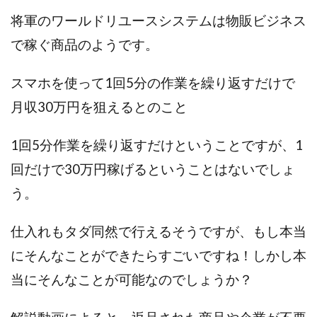
TEDASUKE
The Messiah(ザ・メシア)
将軍のワールドリユースシステムは物販ビジネス
THE SAVIOR(ザ・セイバー)
THE SHIP
で稼ぐ商品のようです。
THE TEAM(ザ チーム)
TIME BANK SYSTEM
TOP WINNER運営事務局
スマホを使って1回5分の作業を繰り返すだけで
trialwork365(トライアルワーク365)
trillion
月収30万円を狙えるとのこと
trillion運営事務局
Ubiquitous solution
SIDE JOB REACH(サイドジョブリーチ)
Shinya
1回5分作業を繰り返すだけということですが、1
United Rich F＆B Limited
pm.T株式会社
回だけで30万円稼げるということはないでしょ
NEW PRODUCE(ニュープロデュース)
う。
NEW SHIFT(ニューシフト)
NFT
Ng Man Hin
NOBU
NOVA
OliveX
omezu
仕入れもタダ同然で行えるそうですが、もし本当
Owners(次世代型エンジェル投資)
Parrish
PUZZLE
にそんなことができたらすごいですね！しかし本
SHIFT(シフト)
QUICK(クイック)
Re:Born(リボーン)
REGAIN(リゲイン)
当にそんなことが可能なのでしょうか？
REVERS(リバース)
RISE UP(ライズアップ)