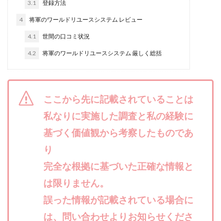
3.1
登録方法
合同会社リバーシブル
坂元雄徳
4
将軍のワールドリユースシステム レビュー
合同会社リュウシン
合同会社リンク
4.1
世間の口コミ状況
合同会社リングペイ
吉岡勝利
吉本昌代
吉江 佑弥
和佐大輔
唐莉萍
國富竜也
4.2
将軍のワールドリユースシステム 厳しく総括
在宅のんびリッチ
坂井彰吾
安藤 翔大
安達健太郎
我有洋哉
川崎 渉
山形直樹
山本拓弥(チョゴリ)
山本耕而
岡崎 健二
ここから先に記載されていることは
岡村貴弘
岡田芳弘
島田隆則
嵯峨翔太郎
私なりに実施した調査と私の経験に
川原 充将
川口 真子
川端 健太
山崎友也
基づく価値観から考察したものであ
川端理恵
工藤 総一郎
工藤総一郎
市川 翔平
り
市川彩子
布施春輝
平野千春
後藤健二
完全な根拠に基づいた正確な情報と
必勝プロジェクト無双
志賀恭介
成田賢治
は限りません。
山崎隆
山岸祐介
宮光勇次
小川ゆうり
誤った情報が記載されている場合に
宮地乙十葉
宮本将
宮林 慶次
宮田裕司
は、問い合わせよりお知らせくださ
富岡 伸成
富樫美月
富永健
富田湧貴