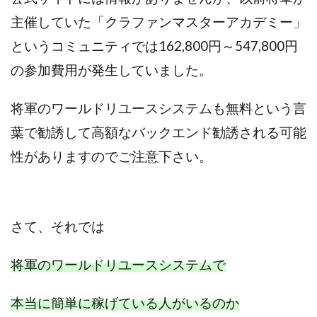
スクエア株式会社
スター・プラチナ
スマート副業
主催していた「クラファンマスターアカデミー」
スマホのビジネス
スマート資産形成(LDF)
というコミュニティでは162,800円～547,800円
スマキャン(SMACAN)
スマナビ.com
の参加費用が発生していました。
スマホ1台でどこでも副収入
スマホアベンジャー
スマホタップだけで
スマホでらくらく副収入アプリ
将軍のワールドリユースシステムも無料という言
スマホで副収入の決定版
スマホで始める在宅生活
葉で勧誘して高額なバックエンド勧誘される可能
スマホで稼げる?【裏ワザ副業】
スマホのおしごと
性がありますのでご注意下さい。
トレーダーKaibe
ナイトグループ 岡崎
わずか1日で5万円以上稼ぐ利用者が続出
ゆきや
マネパン KOJI
マネロブ
みきお校長
ミユ
さて、
それでは
ミラクル(MIRACLE)
ミリオネア5
ミリオネアチャレンジ
ミリオンラボ(million labo)
将軍のワールドリユースシステムで
ミリチャレ
みんなのハッピーワーク
ゆるリッチ
マネーキューピット
ライフアップ(LIFE UP)
本当に簡単に稼げている人がいるのか
ライブアドバイザーカレッジ