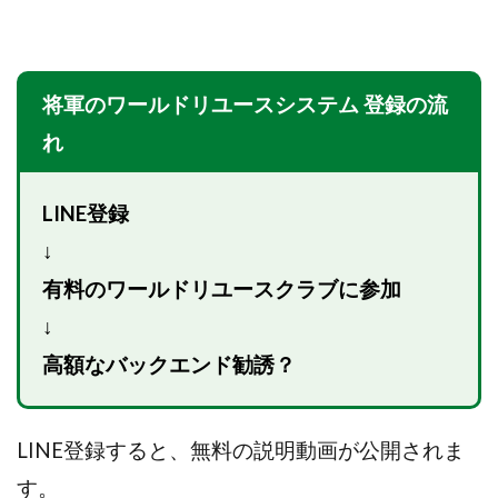
全自動AIシステム(Trading System)
全自動インサイダーROBOT
内藤 洋子
内藤隆児
円城寺
写真や動画にいいねするだけ!
将軍のワールドリユースシステム 登録の流
写真を送信して報酬GET
写真を選んで安定した収益を！
れ
副業専門オープンチャット
冨永愛理
出口洋平
初心者
前田 義明
前田愛
副業
LINE登録
副業コンシェルジュ鈴木
副業ネットワーク
↓
副業の教室事務局
副業ポスト
有料のワールドリユースクラブに参加
副業ポスト運営事務局
七里信一
一般社団法人こころインターナショナル
↓
ザ・プレジデント(THE PRESIDENT)
高額なバックエンド勧誘？
タートルビジネススクール
スマホ内の画像を送信してカンタン副収入
スマホ副業
LINE登録すると、無料の説明動画が公開されま
スマホ副業ナビ
スマホ副業ナビ(ふくぎょーまいすたー)
す。
スマリッチ(smarich)
センサーズ
センター(center)