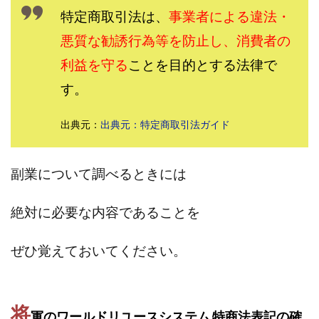
特定商取引法は、
事業者による違法・
田中 拓哉
田中 旭
田中圭
田中康裕
田中武志
田中絵美
田島俊明
甲斐雅人
悪質な勧誘行為等を防止し、消費者の
町田 信義
白川さやか
福林みずき
益井雅
利益を守る
ことを目的とする法律で
相川奈津妃
相川浩介
相葉はるか
真中 翔
す。
石井泰裕
石塚 憲史
石山 昌志
石川聡彦
確定申告
神威(KAMUI)
藤沢琴音
西勇輝
出典元：
出典元：特定商取引法ガイド
王 義虎
高橋 秀明
革命毎日3万円!
須藤一寿
風間けいご
馬場和義
駒形 哲治
高坂 隆
副業について調べるときには
高柳 卓馬
高柳大輔
高橋 伸行
高橋 守美
高橋優作
長谷川博
高橋優里
高橋悟
絶対に必要な内容であることを
高橋拓真
高橋良彰
高橋菜々美
髙野丈
ぜひ覚えておいてください。
鬼塚尚仁
魅惑のFXスキャルシステム「即金1億円ボタン」
黒澤真
黒田勉
齊藤大地
阿部 亮平
長谷川マコト
将
軍のワールドリユースシステム 特商法表記の確
西崎 薫
金 佳史
西村和之
西森康二