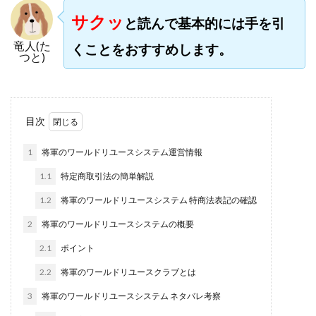
株式会社jカンパニー
株式会社K&H
株式会社LAMP
サクッ
と読んで基本的には手を引
手塚 久典
戸井田拓也
株式会社Stella
竜人(た
くことをおすすめします。
大川康治
坪井 健
堤 舞尋
塚原健太
つと)
塩田沙代
夏目歩美
多田明弘
大原 哲男
大原哲男
大島眞理子
大島領介
大川智宏
坂本よしたか
大森淳弘
大田賢二
大西良幸
目次
天内 碧海
天才トレーダーヤス
天本隼人
1
将軍のワールドリユースシステム運営情報
天照(アマテラス)プロジェクト
天野 照章
奥野雄二
1.1
特定商取引法の簡単解説
宇佐美恵那
安藤 仁
坂本桃太郎
坂口健
1.2
将軍のワールドリユースシステム 特商法表記の確認
安達健太朗
合同会社ミドル
合同会社アドバンス
合同会社ウェルファースト
合同会社クラウドジャパン
2
将軍のワールドリユースシステムの概要
合同会社サウザントレフト
2.1
ポイント
合同会社サバイバルグランピング
合同会社シームレス
2.2
将軍のワールドリユースクラブとは
合同会社センス
合同会社チルダワーク
3
将軍のワールドリユースシステム ネタバレ考察
合同会社ナチュ
合同会社ネクストイノベーション