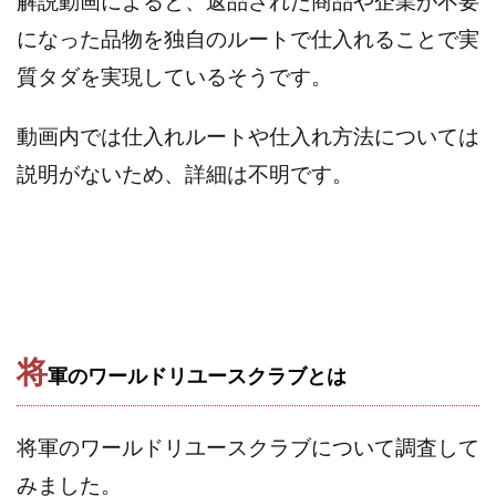
解説動画によると、返品された商品や企業が不要
Robert.harry.Ōhno
ROKUYON(ロクヨン)
になった品物を独自のルートで仕入れることで実
Rupex Limited
SCM運営事務局
SEVENシステム
SHARE
UBI合同協会サポート
V-System
質タダを実現しているそうです。
NEW LIFE!(ニューライフ)
ギガマート株式会社
動画内では仕入れルートや仕入れ方法については
オプトインアフィリエイト
オプトインアフェリエイト
おまかせAI運用
おむられいか
説明がないため、詳細は不明です。
ガーディアン・トリニティ
カール鈴木
かずくん
カマAGEインベストメンバーズ
かんたんスマホ副業
かんたん副業
キャッチtheディルハム
イルカ先生
キャリア(CARRIER)
キャリプロ(キャリアプログラム)
キャリプロ運営事務局
きよとらいふ
将
グッドナビJOB
クニトミ
軍のワールドリユースクラブとは
グランドマスターピースFX
グローバルプロジェクト
クロスリテイリング
クロスリテイリング株式会社
将軍のワールドリユースクラブについて調査して
コーチング
エンジェル
イマドキの副業
みました。