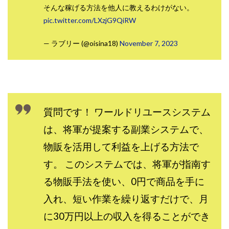
そんな稼げる方法を他人に教えるわけがない。
プラチナメソッド2024
ブラックサタン(Black Satan)
pic.twitter.com/LXzjG9QiRW
フラットワーク
フリー株式会社
— ラブリー (@oisina18)
November 7, 2023
フルーツ(スマホをタップするだけ!?)
ホーム合同会社
ほったらかしFX運営事務局
マイリスト(My List)
김 가싸
検索
質問です！ ワールドリユースシステム
は、将軍が提案する副業システムで、
物販を活用して利益を上げる方法で
す。 このシステムでは、将軍が指南す
る物販手法を使い、0円で商品を手に
入れ、短い作業を繰り返すだけで、月
に30万円以上の収入を得ることができ