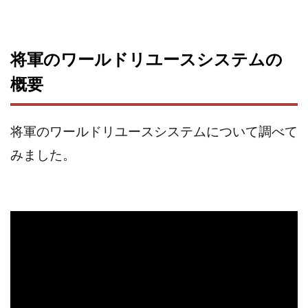
株式会社エキスパート
株式会社オーシャン・ファーム
株式会社オタケン
株式会社ラット
将軍のワールドリユースシステムの
株式会社リテラシー
特別副業助成金 夢実現キャンペーン
概要
清原達郎
沖中純一
河村一志
河野真美
波乗りジョニー
波乗り波動論
浅野夕美
浜田雄介
海外運営
深原祥太
将軍のワールドリユースシステムについて調べて
清原資産管理グループ
清水 貴裕
江面邦彦
みました。
清水圭一郎
渡辺佳織
湯浅 和弘
滝沢 風香
滝沢賢治
濵田雄介
無料!カンタン!はやっ!誰でも週給35万円GET!!
熊倉 駿介
片山恵美子
物販/せどり/転売
物販ONE(miraise)
池本 慎一
江上 一機
株式会社リンクス
椿梨沙
株式会社ワーク
株式会社ワイズ
株式会社ワンダーリアリティ
株式会社仕
株式会社和
株式会社心渡