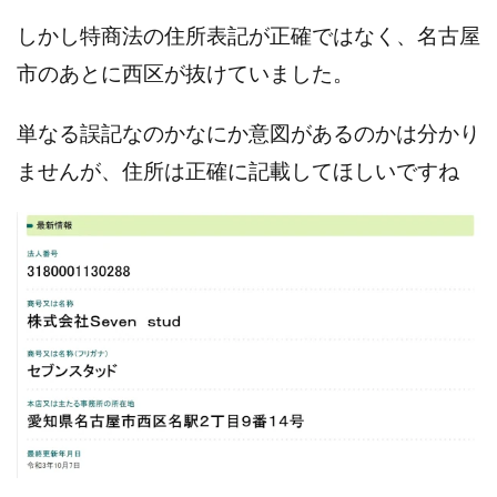
株式会社パワープロモート
株式会社ファナウス
しかし特商法の住所表記が正確ではなく、名古屋
株式会社フィールド
株式会社プラスビジョン
市のあとに西区が抜けていました。
株式会社ブリッジ
株式会社プルミエールエージェント
株式会社ライズ
株式会社キャッツ
単なる誤記なのかなにか意図があるのかは分かり
株式会社お友達企画
株式会社ラブアンドピース
ませんが、住所は正確に記載してほしいですね
株式会社アイリス
株式会社TRIBE
株式会社Ubiquitous Solution
株式会社Uスクウェア
株式会社Works Agency
株式会社WorksAgency
株式会社X-style
株式会社YASAKA
株式会社アート
株式会社アイコン
株式会社アイラボ
株式会社アオヤマ
株式会社オリジナル
株式会社アクト
株式会社アシスト
株式会社アシスト・クローバー
株式会社アスク
株式会社アドバンス
株式会社イージー
株式会社インター
株式会社インラージ