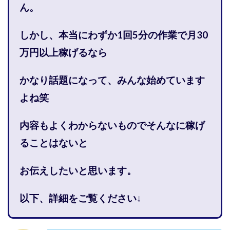
ん。
株式会社PROGRESS
株式会社Regene
株式会社Research
株式会社reward
株式会社ROAD
しかし、本当にわずか1回5分の作業で月30
株式会社SD TRUST
株式会社SELLTEC
万円以上稼げるなら
株式会社Seven stud
株式会社SixSence
株式会社Smart Life
株式会社soleil
かなり話題になって、みんな始めています
株式会社monokoko
株式会社Link Partners
よね笑
株式会社Axio
株式会社FlowRace
株式会社BANKER6
株式会社Be honest
内容もよくわからないものでそんなに稼げ
株式会社Bell tree
株式会社BLOOM
株式会社BLUE
ることはないと
株式会社Continue Marketing LAB
株式会社e-plus
株式会社FC
株式会社FEEL
株式会社first
お伝えしたいと思います。
株式会社FrontShine
株式会社Link
株式会社GENERALHAWK
株式会社gleam
以下、詳細をご覧ください↓
株式会社GOLAZO
株式会社greed
株式会社GW
株式会社H・S
株式会社H.S
株式会社ICC