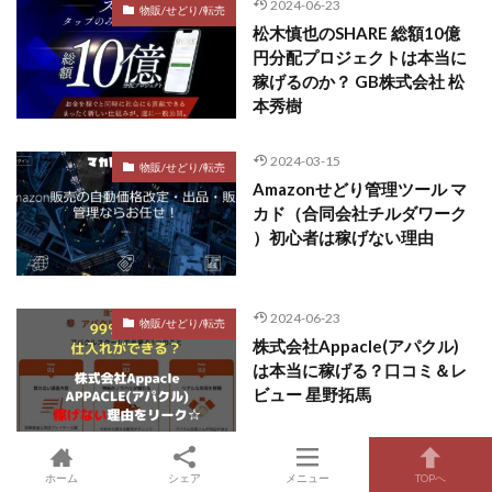
2024-06-23
物販/せどり/転売
松木慎也のSHARE 総額10億
円分配プロジェクトは本当に
稼げるのか？ GB株式会社 松
本秀樹
2024-03-15
物販/せどり/転売
Amazonせどり管理ツール マ
カド（合同会社チルダワーク
）初心者は稼げない理由
2024-06-23
物販/せどり/転売
株式会社Appacle(アパクル)
は本当に稼げる？口コミ＆レ
ビュー 星野拓馬
ホーム
シェア
メニュー
TOPへ