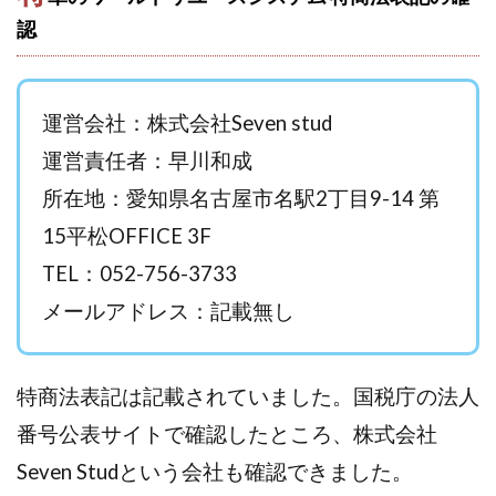
認
西澤英樹
西田哲朗
話題の最新副業
赤澤天道
近藤かおり
近藤智弘
遠藤 友里子
酒井
金の虎(マネーの虎)
長澤 祐介
金勝(キムマサル)
運営会社：株式会社Seven stud
金子弘給
金子正人
金山莉緒
金本浩
運営責任者：早川和成
鈴木 孝二
鈴木 翔
鈴木優次郎
鈴木克佳
鈴木翔
鈴村有基
生成AIの学校「飛翔」
所在地：愛知県名古屋市名駅2丁目9-14 第
犬神空
株式会社TOKYO STYLE
株式会社ドライブ
15平松OFFICE 3F
株式会社グロース
株式会社ゲート
TEL：052-756-3733
株式会社ゴールドレバテック
株式会社サンアイ
メールアドレス：記載無し
株式会社ジョイン
株式会社スパイラル
株式会社スマイル
株式会社セカンド
株式会社タイプ
株式会社チャプター2
特商法表記は記載されていました。国税庁の法人
株式会社ナチュラルナイン
株式会社カーロット
番号公表サイトで確認したところ、株式会社
株式会社ナレッジ
株式会社ニュース
Seven Studという会社も確認できました。
株式会社ネクスト
株式会社ネクト