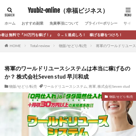
カテゴリー
Yuubiz-online（幸福ビジネス）
ホーム
おすすめ副業
免責事項について
プライバーポリシー
サイト
タグ
 ０→１達成しろ！ 稼げる癖をつけろ！
[公式]マネツク
松永千代
本田
杉本 裕介
HOME
Total review
物販/せどり/転売
将軍のワールドリユースシ
村上翔吾
村岡 大樹
村麻巴香
松尾健一郎
松尾豊
松岡峻亮
松崎リオナ
松木慎也
松澤英二
本当にあったうまい話
松野有希
将軍のワールドリユースシステムは本当に稼げるの
か？ 株式会社Seven stud 早川和成
柏木直人
栗原久美子
栗田真一
株式会社 door
株式会社 e-FLAGS
株式会社 FREDERIQS
物販/せどり/転売
ワールドリユースシステム
,
将軍
,
株式会社Seven stud
株式会社 安藤企画
株式会社 業
株式会社１(イチ)
物販/せどり/転売
株式会社8Bee
本橋へいすけ
木村大輔
株式会社Appacle
日給5万円可能なながら感覚の副収入アプリ
投資
投資家 亜依
攝津智洋
放置ISマネー(放置 is money)