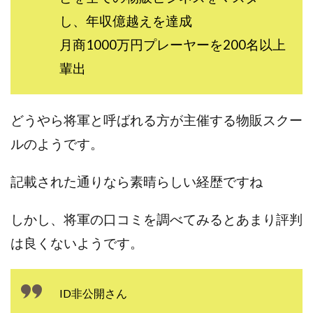
100億円ドリームウィーク2025
し、年収億越えを達成
10万円GET!!～動画を見て～
月商1000万円プレーヤーを200名以上
2024年最新LINE副業「LIFE」
輩出
3問副業 アンケートモニター
Advance Edge
AI YouTuberビジネス講座
Blue Triangle Limited
AI（人工知能）
AI∞所得
どうやら将軍と呼ばれる方が主催する物販スクー
AIアプリで稼ぐ/このアプリがすごい
AIサービス(XTOOL)
ルのようです。
AI時代の情報発信講座
AI運用サポート
AmazingTick
Amazon
Back Up!!!!運営事務局
記載された通りなら素晴らしい経歴ですね
Baron
BETTER CHOICE LIMITED
FIRE
FREEDOM(フリーダム)
MONEY LIFE運営事務局
しかし、将軍の口コミを調べてみるとあまり評判
Ltd.
LIFE Style(ライフスタイル)
LifeCreate合同会社
は良くないようです。
LINE
LINE JOBNAVI(ジョブナビ)
LINEアンケートに答えて!?
LINEでスタンプ送るだけ
ID非公開
さん
LINEで簡単アンケート
LiNK
LINK(リンク)