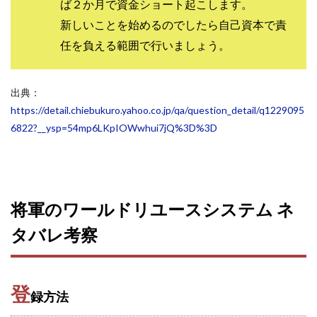
ば２か月で資金ショート起こします。
中村健吾
中村友也
中村洸一
中村陽
新しいことを始めるのでしたら自己資本で責
中田光治
中谷司
中野
中野 友貴
任を負える範囲で行いましょう。
中野愛望
佐藤由規
佐藤隆司
一般財団法人日本投資家育成機構
合同会社Artemis
出典：
加藤陸
加藤隆伸
動画を見てGET
https://detail.chiebukuro.yahoo.co.jp/qa/question_detail/q1229095
動画を見て報酬GET(ゲット)
北野毅
千葉雄介
6822?__ysp=54mp6LKpIOWwhui7jQ%3D%3D
即金アプリを無料ダウンロードして毎日30
友成 優吾
古賀稜
合同会社 RoyalBond
合同会社AZone
加藤浩司
合同会社blue
合同会社CMP
合同会社Fans
合同会社first
合同会社Like Factory
将軍のワールドリユースシステム ネ
合同会社NT
合同会社REEF
合同会社Renaissance
タバレ考察
合同会社Smile
合同会社ST
合同会社start moving
加藤浩次
加藤敏行
倉由美希
写真を選んで収益GET
億のゲームチェンジ
登
録方法
億の継承
億り人プロジェクト
儲けの達人FX