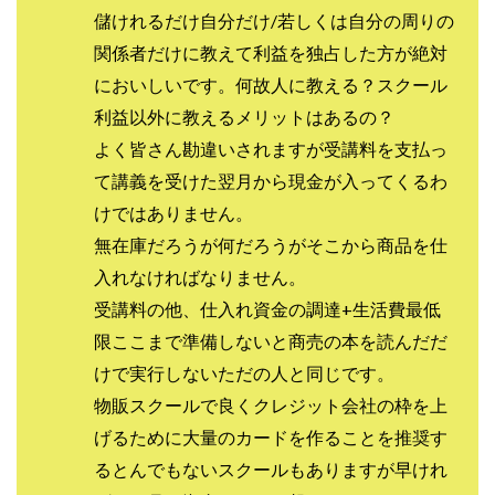
JUPITER運営事務局
Katsutoshi Kumakura
KOJI
儲けれるだけ自分だけ/若しくは自分の周りの
KOUTAROU TOMITA
ゴールドラッシュEX
関係者だけに教えて利益を独占した方が絶対
コンサル
合同会社V.S.L
今村雅士
五十嵐
においしいです。何故人に教える？スクール
五十嵐レオン
五十嵐瑛太
五十嵐真也
利益以外に教えるメリットはあるの？
よく皆さん勘違いされますが受講料を支払っ
井上瑞希
井上裕貴
井口晃
今 努
て講義を受けた翌月から現金が入ってくるわ
今、話題!簡単・最新お仕事サービス!
けではありません。
今すぐ始める副業革命
今瀬 健二
久野愛実
無在庫だろうが何だろうがそこから商品を仕
今瀬健二
仮想通貨
仮想通貨Vtuberハク
入れなければなりません。
伊東みさき
伊東弘人
伊藤 弘人
受講料の他、仕入れ資金の調達+生活費最低
会社名 合同会社paradiz
佐竹 良平
佐藤俊幸
限ここまで準備しないと商売の本を読んだだ
佐藤健
佐藤彰洋
二宮瑛士
久保夕貴
けで実行しないただの人と同じです。
佐藤竜
中山 浩昴
三上功太
三上夏治
物販スクールで良くクレジット会社の枠を上
三宅常雄
三浦健一
上原真琴
上山 大利
げるために大量のカードを作ることを推奨す
下田隆
世界一カンタンなFXの稼ぎ方
中原 徹
るとんでもないスクールもありますが早けれ
中尾龍
中悠太
丸山 徹
中本英
中村 邦明