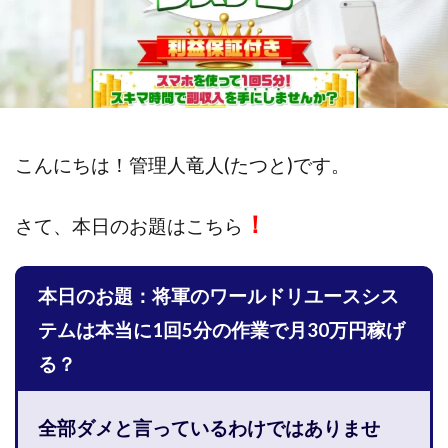
斉藤 敏雄
斎藤 敏雄
新井 孝弘
新井 悠馬
新川卓也
新選組(ガチンコ副業投資)
星野拓馬
望月詩織
暮らしのノマド
最先端スマホワーク
最新AI 5つの錬金術
最短1分で3万円が稼げる即金副業アプリ
最短即日>>高収入
最速PPCアフィリエイト
こんにちは！
管理人竜人(たつと)です。
有限会社エステージア
有限会社ユースフルインフォ
！
有限会社現代
有限会社自由人
望月 光
さて、
本日のお題はこちら
株式会社8EIGHT8
株式会社Asset Cube
戸田 亮太
株式会社PRICELESS
株式会社NATURAL NINE
本日のお題：将軍のワールドリユースシス
株式会社NEXT LEVEL
株式会社NKcreative
テムは本当に1回5分の作業で月30万円稼げ
株式会社note
株式会社OMT
株式会社one
る？
株式会社ORIT
株式会社PACHA(パチャ)
株式会社PLUM
株式会社Precious.Light
全部ダメと言っているわけではありませ
株式会社PRINCELESS
株式会社Logical Forex