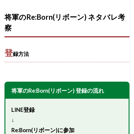
全自動AIシステム(Trading System)
全自動インサイダーROBOT
内藤 洋子
内藤隆児
将軍のRe:Born(リボーン) ネタバレ考
円城寺
写真や動画にいいねするだけ!
察
写真を送信して報酬GET
写真を選んで安定した収益を！
副業専門オープンチャット
冨永愛理
出口洋平
初心者
前田 義明
前田愛
副業
登
録方法
副業コンシェルジュ鈴木
副業ネットワーク
副業の教室事務局
副業ポスト
副業ポスト運営事務局
七里信一
一般社団法人こころインターナショナル
将軍のRe:Born(リボーン) 登録の流れ
ザ・プレジデント(THE PRESIDENT)
タートルビジネススクール
LINE登録
スマホ内の画像を送信してカンタン副収入
スマホ副業
↓
スマホ副業ナビ
スマホ副業ナビ(ふくぎょーまいすたー)
Re:Born(リボーン)に参加
スマリッチ(smarich)
センサーズ
センター(center)