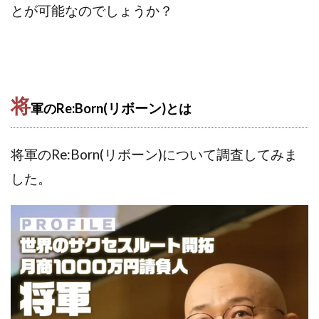
Robert.harry.Ōhno
ROKUYON(ロクヨン)
とが可能なのでしょうか？
Rupex Limited
SCM運営事務局
SEVENシステム
SHARE
UBI合同協会サポート
V-System
NEW LIFE!(ニューライフ)
ギガマート株式会社
オプトインアフィリエイト
オプトインアフェリエイト
将
軍の
Re:Born(リボーン)
とは
おまかせAI運用
おむられいか
ガーディアン・トリニティ
カール鈴木
かずくん
カマAGEインベストメンバーズ
かんたんスマホ副業
将軍のRe:Born(リボーン)について調査してみま
かんたん副業
キャッチtheディルハム
イルカ先生
した。
キャリア(CARRIER)
キャリプロ(キャリアプログラム)
キャリプロ運営事務局
きよとらいふ
グッドナビJOB
クニトミ
グランドマスターピースFX
グローバルプロジェクト
クロスリテイリング
クロスリテイリング株式会社
コーチング
エンジェル
イマドキの副業