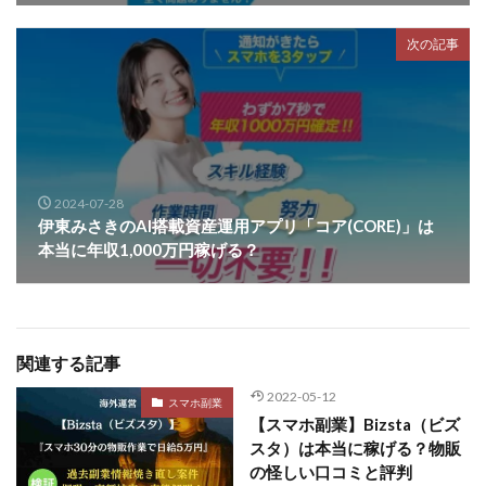
次の記事
2024-07-28
伊東みさきのAI搭載資産運用アプリ「コア(CORE)」は
本当に年収1,000万円稼げる？
関連する記事
2022-05-12
スマホ副業
【スマホ副業】Bizsta（ビズ
スタ）は本当に稼げる？物販
の怪しい口コミと評判