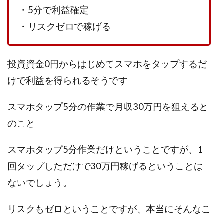
TEDASUKE
The Messiah(ザ・メシア)
・5分で利益確定
THE SAVIOR(ザ・セイバー)
THE SHIP
・リスクゼロで稼げる
THE TEAM(ザ チーム)
TIME BANK SYSTEM
TOP WINNER運営事務局
trialwork365(トライアルワーク365)
trillion
投資資金0円からはじめてスマホをタップするだ
trillion運営事務局
Ubiquitous solution
けで利益を得られるそうです
SIDE JOB REACH(サイドジョブリーチ)
Shinya
United Rich F＆B Limited
pm.T株式会社
スマホタップ5分の作業で月収30万円を狙えると
NEW PRODUCE(ニュープロデュース)
のこと
NEW SHIFT(ニューシフト)
NFT
Ng Man Hin
NOBU
NOVA
OliveX
omezu
スマホタップ5分作業だけということですが、1
Owners(次世代型エンジェル投資)
Parrish
PUZZLE
回タップしただけで30万円稼げるということは
SHIFT(シフト)
QUICK(クイック)
ないでしょう。
Re:Born(リボーン)
REGAIN(リゲイン)
REVERS(リバース)
RISE UP(ライズアップ)
リスクもゼロということですが、本当にそんなこ