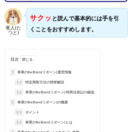
株式会社jカンパニー
株式会社K&H
株式会社LAMP
手塚 久典
戸井田拓也
株式会社Stella
サクッ
と読んで基本的には手を引
大川康治
坪井 健
堤 舞尋
塚原健太
竜人(た
くことをおすすめします。
塩田沙代
夏目歩美
多田明弘
大原 哲男
つと)
大原哲男
大島眞理子
大島領介
大川智宏
坂本よしたか
大森淳弘
大田賢二
大西良幸
天内 碧海
天才トレーダーヤス
天本隼人
目次
天照(アマテラス)プロジェクト
天野 照章
奥野雄二
1
将軍のRe:Born(リボーン)運営情報
宇佐美恵那
安藤 仁
坂本桃太郎
坂口健
1.1
特定商取引法の簡単解説
安達健太朗
合同会社ミドル
合同会社アドバンス
1.2
将軍のRe:Born(リボーン) 特商法表記の確認
合同会社ウェルファースト
合同会社クラウドジャパン
合同会社サウザントレフト
2
将軍のRe:Born(リボーン)の概要
合同会社サバイバルグランピング
合同会社シームレス
2.1
ポイント
合同会社センス
合同会社チルダワーク
2.2
将軍のRe:Born(リボーン)とは
合同会社ナチュ
合同会社ネクストイノベーション