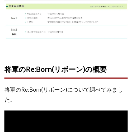
株式会社エキスパート
株式会社オーシャン・ファーム
株式会社オタケン
株式会社ラット
株式会社リテラシー
特別副業助成金 夢実現キャンペーン
清原達郎
沖中純一
河村一志
河野真美
波乗りジョニー
波乗り波動論
浅野夕美
浜田雄介
海外運営
深原祥太
清原資産管理グループ
清水 貴裕
江面邦彦
将軍のRe:Born(リボーン)の概要
清水圭一郎
渡辺佳織
湯浅 和弘
滝沢 風香
滝沢賢治
濵田雄介
無料!カンタン!はやっ!誰でも週給35万円GET!!
将軍のRe:Born(リボーン)について調べてみまし
熊倉 駿介
片山恵美子
物販/せどり/転売
た。
物販ONE(miraise)
池本 慎一
江上 一機
株式会社リンクス
椿梨沙
株式会社ワーク
株式会社ワイズ
株式会社ワンダーリアリティ
株式会社仕
株式会社和
株式会社心渡