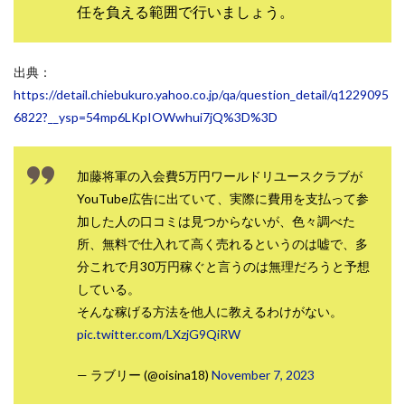
任を負える範囲で行いましょう。
中村健吾
中村友也
中村洸一
中村陽
中田光治
中谷司
中野
中野 友貴
中野愛望
佐藤由規
佐藤隆司
出典：
https://detail.chiebukuro.yahoo.co.jp/qa/question_detail/q1229095
一般財団法人日本投資家育成機構
合同会社Artemis
6822?__ysp=54mp6LKpIOWwhui7jQ%3D%3D
加藤陸
加藤隆伸
動画を見てGET
動画を見て報酬GET(ゲット)
北野毅
千葉雄介
加藤将軍の入会費5万円ワールドリユースクラブが
即金アプリを無料ダウンロードして毎日30
友成 優吾
YouTube広告に出ていて、実際に費用を支払って参
古賀稜
合同会社 RoyalBond
合同会社AZone
加した人の口コミは見つからないが、色々調べた
加藤浩司
合同会社blue
合同会社CMP
所、無料で仕入れて高く売れるというのは嘘で、多
合同会社Fans
合同会社first
合同会社Like Factory
分これで月30万円稼ぐと言うのは無理だろうと予想
合同会社NT
合同会社REEF
合同会社Renaissance
している。
そんな稼げる方法を他人に教えるわけがない。
合同会社Smile
合同会社ST
合同会社start moving
pic.twitter.com/LXzjG9QiRW
加藤浩次
加藤敏行
倉由美希
写真を選んで収益GET
億のゲームチェンジ
— ラブリー (@oisina18)
November 7, 2023
億の継承
億り人プロジェクト
儲けの達人FX