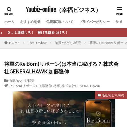
カテゴリー
Yuubiz-online（幸福ビジネス）
ホーム
おすすめ副業
免責事項について
プライバーポリシー
サイト
タグ
つけろ！
[公式]マネツク
松永千代
本田
杉本 裕介
HOME
Total review
物販/せどり/転売
将軍のRe:Born(リボー
村上翔吾
村岡 大樹
村麻巴香
松尾健一郎
松尾豊
松岡峻亮
松崎リオナ
松木慎也
松澤英二
本当にあったうまい話
松野有希
将軍のRe:Born(リボーン)は本当に稼げる？ 株式会
社GENERALHAWK 加藤隆伸
柏木直人
栗原久美子
栗田真一
株式会社 door
株式会社 e-FLAGS
株式会社 FREDERIQS
物販/せどり/転売
Re:Born(リボーン)
,
加藤隆伸
,
将軍
,
株式会社GENERALHAWK
株式会社 安藤企画
株式会社 業
株式会社１(イチ)
物販/せどり/転売
株式会社8Bee
本橋へいすけ
木村大輔
株式会社Appacle
日給5万円可能なながら感覚の副収入アプリ
投資
投資家 亜依
攝津智洋
放置ISマネー(放置 is money)