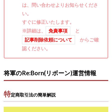
は、問い合わせよりお知らせくださ
寺澤英明
将軍
小川 和人
小林 実
山口英樹
小林よしのり
小林尚美
小林正人
い。
小林雄樹
小森みずき
小泉一浩
すぐに修正いたします。
少額資金で激安不動産投資
尾崎圭司
山中祐希
※詳細は、
免責事項
と
山之内リアルエステート株式会社
山口孝志
記事削除依頼について
からご確
株式会社STAGE
株式会社STS
合同会社アース
認ください。
自分の選んだ写真が収益に!!
稲川博紀
空いた時間で高齢者でも稼げる
競馬でカンタン副業 運営事務局
竹井佑介
竹原芳美
将軍のRe:Born(リボーン)運営情報
竹田茉生
米澤 蓮
紀田 奈々未
紫垣英昭
織田慶
臼井穂乃果
秒速のFX スキャルマジック
舟引佑太
荒木剛志
菅原将悟
華山奈緒子
特
定商取引法の簡単解説
落合琢哉
葉月らな
藏野 雄哉
藤原飛鳥
藤咲優
藤堂 成一
藤堂健一
秘密のテキスト
秋葉 卓也
藤田 陸
畑岡宏光
田中