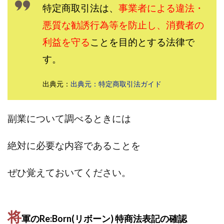
特定商取引法は、
事業者による違法・
田中 拓哉
田中 旭
田中圭
田中康裕
悪質な勧誘行為等を防止し、消費者の
田中武志
田中絵美
田島俊明
甲斐雅人
町田 信義
利益を守る
白川さやか
ことを目的とする法律で
福林みずき
益井雅
相川奈津妃
相川浩介
相葉はるか
真中 翔
す。
石井泰裕
石塚 憲史
石山 昌志
石川聡彦
出典元：
出典元：特定商取引法ガイド
確定申告
神威(KAMUI)
藤沢琴音
西勇輝
王 義虎
高橋 秀明
革命毎日3万円!
須藤一寿
風間けいご
馬場和義
駒形 哲治
高坂 隆
副業について調べるときには
高柳 卓馬
高柳大輔
高橋 伸行
高橋 守美
絶対に必要な内容であることを
高橋優作
長谷川博
高橋優里
高橋悟
高橋拓真
高橋良彰
高橋菜々美
髙野丈
ぜひ覚えておいてください。
鬼塚尚仁
魅惑のFXスキャルシステム「即金1億円ボタン」
黒澤真
黒田勉
齊藤大地
阿部 亮平
長谷川マコト
将
軍のRe:Born(リボーン) 特商法表記の確認
西崎 薫
金 佳史
西村和之
西森康二