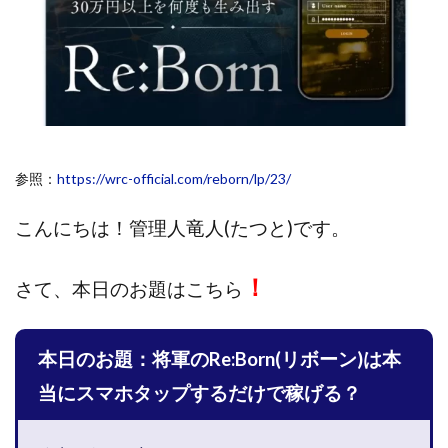
斉藤 敏雄
斎藤 敏雄
新井 孝弘
新井 悠馬
新川卓也
新選組(ガチンコ副業投資)
星野拓馬
望月詩織
暮らしのノマド
最先端スマホワーク
最新AI 5つの錬金術
最短1分で3万円が稼げる即金副業アプリ
最短即日>>高収入
最速PPCアフィリエイト
参照：
https://wrc-official.com/reborn/lp/23/
有限会社エステージア
有限会社ユースフルインフォ
有限会社現代
有限会社自由人
望月 光
こんにちは！
管理人竜人(たつと)です。
株式会社8EIGHT8
株式会社Asset Cube
戸田 亮太
！
株式会社PRICELESS
株式会社NATURAL NINE
さて、
本日のお題はこちら
株式会社NEXT LEVEL
株式会社NKcreative
株式会社note
株式会社OMT
株式会社one
本日のお題：将軍のRe:Born(リボーン)は本
株式会社ORIT
株式会社PACHA(パチャ)
当にスマホタップするだけで稼げる？
株式会社PLUM
株式会社Precious.Light
株式会社PRINCELESS
株式会社Logical Forex