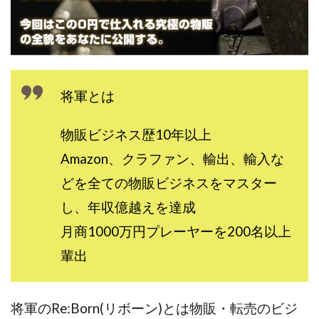
CASHｘCAPTURE運営事務局
ChatGPTセミナー
chokoっと
CIEL(シエル)
CM再生で100万円!
CONNECT(コネクト)
dagen
Dan.Inoue(ダン イノウエ)
Diary(ダイアリー)
BREAKER(ブレイカー)
DTH Co.
EA/Tool
将軍とは
EVER
Everyone(エブリワン)
物販ビジネス歴10年以上
EXIT MONEY(イグジットマネー)
expand 副業紹介事務局
FANFARE(ファンファーレ)
fargo(ファーゴ)
Amazon、クラファン、輸出、輸入な
FCシステム
feppiness株式会社
どを全ての物販ビジネスをマスター
Finance Life(ファイナンスライフ)
し、年収億越えを達成
BTC FIRE(ビットファイヤ)
BPOINT
folio Co. Ltd.
月商1000万円プレーヤーを200名以上
ADVANCE(アドバンス)
輩出
【公式】ストック(在宅10Minutes)
【公式】パンド・ラミ
@kiyo
000万～1億を誰でも目指せる!
000円をGET
将軍のRe:Born(リボーン)とは物販・転売のビジ