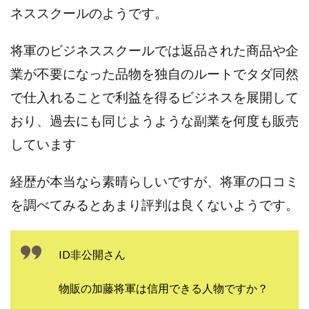
100億円ドリームウィーク2025
ネススクールのようです。
10万円GET!!～動画を見て～
2024年最新LINE副業「LIFE」
将軍のビジネススクールでは返品された商品や企
3問副業 アンケートモニター
Advance Edge
業が不要になった品物を独自のルートでタダ同然
AI YouTuberビジネス講座
Blue Triangle Limited
で仕入れることで利益を得るビジネスを展開して
AI（人工知能）
AI∞所得
おり、過去にも同じようような副業を何度も販売
AIアプリで稼ぐ/このアプリがすごい
AIサービス(XTOOL)
しています
AI時代の情報発信講座
AI運用サポート
AmazingTick
Amazon
Back Up!!!!運営事務局
経歴が本当なら素晴らしいですが、将軍の口コミ
Baron
BETTER CHOICE LIMITED
FIRE
を調べてみるとあまり評判は良くないようです。
FREEDOM(フリーダム)
MONEY LIFE運営事務局
Ltd.
LIFE Style(ライフスタイル)
LifeCreate合同会社
ID非公開
さん
LINE
LINE JOBNAVI(ジョブナビ)
LINEアンケートに答えて!?
LINEでスタンプ送るだけ
物販の加藤将軍は信用できる人物ですか？
LINEで簡単アンケート
LiNK
LINK(リンク)