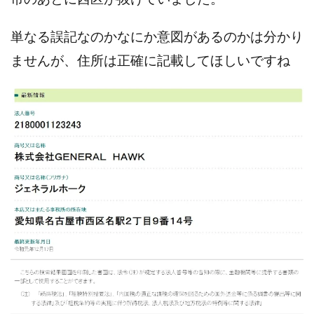
株式会社パワープロモート
株式会社ファナウス
単なる誤記なのかなにか意図があるのかは分かり
株式会社フィールド
株式会社プラスビジョン
ませんが、住所は正確に記載してほしいですね
株式会社ブリッジ
株式会社プルミエールエージェント
株式会社ライズ
株式会社キャッツ
株式会社お友達企画
株式会社ラブアンドピース
株式会社アイリス
株式会社TRIBE
株式会社Ubiquitous Solution
株式会社Uスクウェア
株式会社Works Agency
株式会社WorksAgency
株式会社X-style
株式会社YASAKA
株式会社アート
株式会社アイコン
株式会社アイラボ
株式会社アオヤマ
株式会社オリジナル
株式会社アクト
株式会社アシスト
株式会社アシスト・クローバー
株式会社アスク
株式会社アドバンス
株式会社イージー
株式会社インター
株式会社インラージ