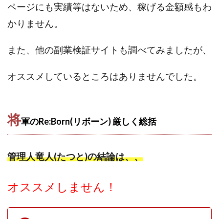
ページにも実績等はないため、稼げる金額感もわ
プラチナメソッド2024
ブラックサタン(Black Satan)
かりません。
フラットワーク
フリー株式会社
フルーツ(スマホをタップするだけ!?)
ホーム合同会社
また、他の副業検証サイトも調べてみましたが、
ほったらかしFX運営事務局
マイリスト(My List)
김 가싸
オススメしているところはありませんでした。
検索
将
軍のRe:Born(リボーン) 厳しく
総括
管理人竜人(たつと)の結論は、、
オススメしません！