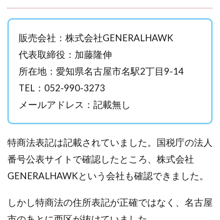
西澤英樹
西田哲朗
話題の最新副業
赤澤天道
近藤かおり
近藤智弘
遠藤 友里子
酒井
販売会社：株式会社GENERALHAWK
金の虎(マネーの虎)
長澤 祐介
金勝(キムマサル)
代表取締役：加藤隆伸
金子弘給
金子正人
金山莉緒
金本浩
所在地：愛知県名古屋市名駅2丁目9-14
鈴木 孝二
鈴木 翔
鈴木優次郎
鈴木克佳
鈴木翔
鈴村有基
生成AIの学校「飛翔」
TEL：052-990-3273
犬神空
株式会社TOKYO STYLE
株式会社ドライブ
メールアドレス：記載無し
株式会社グロース
株式会社ゲート
株式会社ゴールドレバテック
株式会社サンアイ
特商法表記は記載されていました。国税庁の法人
株式会社ジョイン
株式会社スパイラル
番号公表サイトで確認したところ、株式会社
株式会社スマイル
株式会社セカンド
株式会社タイプ
株式会社チャプター2
GENERALHAWKという会社も確認できました。
株式会社ナチュラルナイン
株式会社カーロット
しかし特商法の住所表記が正確ではなく、名古屋
株式会社ナレッジ
株式会社ニュース
市のあとに西区が抜けていました。
株式会社ネクスト
株式会社ネクト