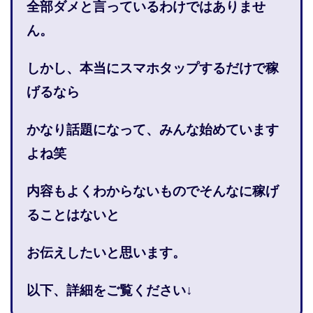
全部ダメと言っているわけではありませ
株式会社PROGRESS
株式会社Regene
ん。
株式会社Research
株式会社reward
株式会社ROAD
株式会社SD TRUST
株式会社SELLTEC
しかし、本当にスマホタップするだけで稼
株式会社Seven stud
株式会社SixSence
げるなら
株式会社Smart Life
株式会社soleil
株式会社monokoko
株式会社Link Partners
かなり話題になって、みんな始めています
株式会社Axio
株式会社FlowRace
よね笑
株式会社BANKER6
株式会社Be honest
株式会社Bell tree
株式会社BLOOM
株式会社BLUE
内容もよくわからないものでそんなに稼げ
株式会社Continue Marketing LAB
株式会社e-plus
ることはないと
株式会社FC
株式会社FEEL
株式会社first
株式会社FrontShine
株式会社Link
お伝えしたいと思います。
株式会社GENERALHAWK
株式会社gleam
株式会社GOLAZO
株式会社greed
株式会社GW
以下、詳細をご覧ください↓
株式会社H・S
株式会社H.S
株式会社ICC