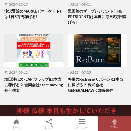
2024-11-17
2024-09-21
滝沢賢治のMARKET(マーケット)
黒田勉のザ・プレジデント(THE
は1日8万円稼げる?
PRESIDENT)は本当に毎日8万円稼
げる?
2024-09-12
2024-07-25
塩田沙代のFLAP(フラップ)は本当
将軍のRe:Born(リボーン)は本当
に稼げる？ 合同会社start moving
に稼げる？ 株式会社
舟引佑太
GENERALHAWK 加藤隆伸
本当に稼げるおすすめ教材
ホーム
シェア
メニュー
TOPへ
☆ジャンルで資産構築 ☆テクニック ☆実践者のレポート完全公開