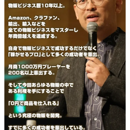
VICTOR(ビクター)
アークAI
VIP LIVE STERAM
WILLIAM CULANDOG JOROLAN
Winners Life(ウィナーズライフ)
WINNING ACADEMY(ウイニングアカデミー)
Workings(ワーキング)
World Trader Co Ltd
Write UP
Yamashita Takuma
YSK
ZEXS運営事務局
アイランドセブン(I-LAND 7)
いいね!するだけ
アクシス合同会社
アダルトアフィリエイトクラブ(AAC)
アップライフ
アドネス株式会社
アフェリエイトは稼げない
アブダビ先生
アプリ
アプリで確認するだけ
アプリ生活
アモン
アラン・ソリマチ
New Pioneer
MONEY QUEEN(マネークイーン)
コア(CORE)
Delta運営サポート事務局
BUTTER CASH(バターキャッシュ)
BUZプロジェクト