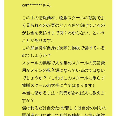
Lisa
Makoto Honda
LEMON(レモン)
car********さん
manerak
Mari(武島麻里)
MARKET(マーケット)
この手の情報商材、物販スクールの勧誘でよ
MASA
Master Piece運営事務局
く見られるのが実のところ何で儲けているの
Masters Bank(マスターズバンク)
MAXIM(マクシム)
がお金を支払うまで良くわからない。という
METHOD30運営事務局
ことがあります。
MGB COMPANY(エムジーピーカンパニー)
MIBC
この加藤将軍自身は実際に物販で儲けている
MIDAS(ミダス)
Life Lead運営事務局
Layla
のでしょうか？
FREELANCE運営事務局
GRAND SLAM(グランドスラム)
スクールの集客で人を集めスクールの受講費
FRONTIER(フロンティア)
FX
FX GO tap
用がメインの収入源になっているのではない
FX King's TRUST
FX/BO
FXミリオネアタワー
でしょうか？（これはこのスクールに限らず
FX鬼の手
GAFAシステム
GATE(ゲート)
物販スクールの大半に当てはまります）
GB株式会社
GOAL-B
GREAT JOY(グレートジョイ)
本当に儲かる手法・商売があれば人に教えま
Kyouji Sayama
happy-style
Hisanori Teduka
すか？
HPR株式会社
HYBRID(ハイブリッド)
IHR
儲けれるだけ自分だけ/若しくは自分の周りの
ITS合同会社
JOURNEY（ジャーニー）
関係者だけに教えて利益を独占した方が絶対