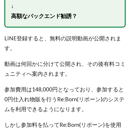
↓
センタービレッジ合同会社
ソウルメイト(SOUL MATE)
ソフト株式会社
タスク詐欺
高額なバックエンド勧誘？
スマホふくぎょうのおしごと！
チャプロ
ちょこスマ
ちょこっと
ちょこプラ(choco+)
LINE登録すると、無料の説明動画が公開されま
ちょな(蝶名林達也)
どこでもビジネス
トライアル
す。
トラスト株式会社
ドリームクラフターズ
ドリームテック合同会社
ドリームワーク
動画は何回かに分けて公開され、その後有料コミ
スマホを使って稼ぐ方法
スマホひとつでらくらく副業
ュニティへ案内されます。
トレンド
スマートジョブnet
サクッとお仕事サービス
サクッと毎日5万円
参加費用は148,000円となっており、参加すると
サポーターズファミリー(supporter's family)
0円仕入れ物販を行うRe:Born(リボーン)のシステ
サルでも出来る!最新のお金の稼ぎ方
ムを利用できるようになります。
ジーニアスブラックボックス
スーパースマイル(SUPER SMILE)
しかし参加料を払ってRe:Born(リボーン)を使用
スキマ時間で稼ぐ Job Lob
スキマ時間の有効活用