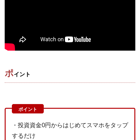
株式会社蝶名林
株式会社評判
桐生秀臣
桜木
森 達郎
楠山高広
永森 航汰
楽々収入アップ
楽天ルーム
榎 恭宏
横村 辰徳
正規のお仕事で年収5
武井 康哲
武田勇吾
武田章司
毎日安定して稼ぐ！スマホだけですべて完結
毎月簡単収入アップ
水野賢一
合同会社アップステージ
合同会社VSL
ポ
イント
【公式】コロコロ・ナタデココ
TADAO YOSHIHARA
SIGN(サイン)
SIGNAL(シグナル)
SKETCH(スケッチ)
SLOW(スロウ)
Smash Works
SONIC(ソニック)
SPARKLE!!(スパークル)
STAR .Company.
STAR.system(スターシステム)
SUPERリベンジャーズ
Technical service Co.
・投資資金0円からはじめてスマホをタップ
SHYEN GRACE LAURENT INTERNET SERVICES INC
するだけ