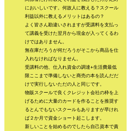
JUPITER運営事務局
Katsutoshi Kumakura
KOJI
においしいです。何故人に教える？スクール
KOUTAROU TOMITA
ゴールドラッシュEX
利益以外に教えるメリットはあるの？
コンサル
合同会社V.S.L
今村雅士
五十嵐
よく皆さん勘違いされますが受講料を支払っ
五十嵐レオン
五十嵐瑛太
五十嵐真也
て講義を受けた翌月から現金が入ってくるわ
井上瑞希
井上裕貴
井口晃
今 努
けではありません。
今、話題!簡単・最新お仕事サービス!
無在庫だろうが何だろうがそこから商品を仕
今すぐ始める副業革命
今瀬 健二
久野愛実
入れなければなりません。
今瀬健二
仮想通貨
仮想通貨Vtuberハク
受講料の他、仕入れ資金の調達+生活費最低
伊東みさき
伊東弘人
伊藤 弘人
限ここまで準備しないと商売の本を読んだだ
会社名 合同会社paradiz
佐竹 良平
佐藤俊幸
けで実行しないただの人と同じです。
佐藤健
佐藤彰洋
二宮瑛士
久保夕貴
物販スクールで良くクレジット会社の枠を上
佐藤竜
中山 浩昴
三上功太
三上夏治
げるために大量のカードを作ることを推奨す
るとんでもないスクールもありますが早けれ
三宅常雄
三浦健一
上原真琴
上山 大利
ば２か月で資金ショート起こします。
下田隆
世界一カンタンなFXの稼ぎ方
中原 徹
新しいことを始めるのでしたら自己資本で責
中尾龍
中悠太
丸山 徹
中本英
中村 邦明