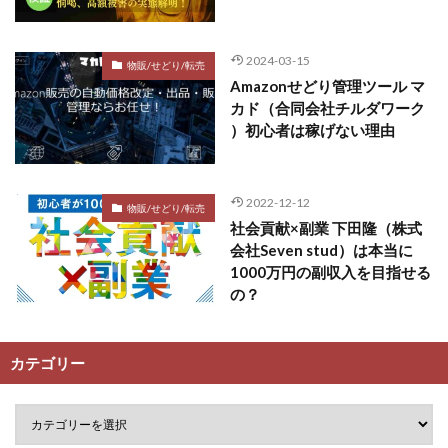
2024-03-15
物販/せどり/転売
Amazonせどり管理ツール マ
カド（合同会社チルダワーク
）初心者は稼げない理由
2022-12-12
物販/せどり/転売
社会貢献×副業 下田隆（株式
会社Seven stud）は本当に
1000万円の副収入を目指せる
の？
カテゴリー