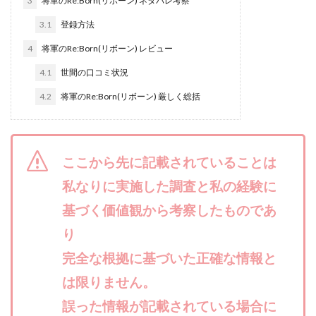
3
将軍のRe:Born(リボーン) ネタバレ考察
合同会社リバーシブル
坂元雄徳
3.1
登録方法
合同会社リュウシン
合同会社リンク
4
将軍のRe:Born(リボーン) レビュー
合同会社リングペイ
吉岡勝利
吉本昌代
4.1
世間の口コミ状況
吉江 佑弥
和佐大輔
唐莉萍
國富竜也
4.2
在宅のんびリッチ
将軍のRe:Born(リボーン) 厳しく総括
坂井彰吾
安藤 翔大
安達健太郎
我有洋哉
川崎 渉
山形直樹
山本拓弥(チョゴリ)
山本耕而
岡崎 健二
岡村貴弘
ここから先に記載されていることは
岡田芳弘
島田隆則
嵯峨翔太郎
川原 充将
川口 真子
川端 健太
山崎友也
私なりに実施した調査と私の経験に
川端理恵
工藤 総一郎
工藤総一郎
市川 翔平
基づく価値観から考察したものであ
市川彩子
布施春輝
平野千春
後藤健二
り
必勝プロジェクト無双
志賀恭介
成田賢治
完全な根拠に基づいた正確な情報と
山崎隆
山岸祐介
宮光勇次
小川ゆうり
は限りません。
宮地乙十葉
宮本将
宮林 慶次
宮田裕司
誤った情報が記載されている場合に
富岡 伸成
富樫美月
富永健
富田湧貴