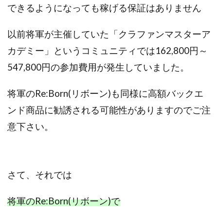
できるようになっても稼げる保証はありません
スクエア株式会社
スター・プラチナ
スマート副業
スマホのビジネス
スマート資産形成(LDF)
以前将軍が主催していた「クラファンマスターア
スマキャン(SMACAN)
スマナビ.com
カデミー」というコミュニティでは162,800円～
スマホ1台でどこでも副収入
スマホアベンジャー
547,800円の参加費用が発生していました。
スマホタップだけで
スマホでらくらく副収入アプリ
スマホで副収入の決定版
スマホで始める在宅生活
将軍のRe:Born(リボーン)も同様に高額バックエ
スマホで稼げる?【裏ワザ副業】
スマホのおしごと
ンド商品に勧誘される可能性がありますのでご注
トレーダーKaibe
ナイトグループ 岡崎
意下さい。
わずか1日で5万円以上稼ぐ利用者が続出
ゆきや
マネパン KOJI
マネロブ
みきお校長
ミユ
ミラクル(MIRACLE)
ミリオネア5
ミリオネアチャレンジ
ミリオンラボ(million labo)
さて、
それでは
ミリチャレ
みんなのハッピーワーク
ゆるリッチ
将軍のRe:Born(リボーン)で
マネーキューピット
ライフアップ(LIFE UP)
ライブアドバイザーカレッジ