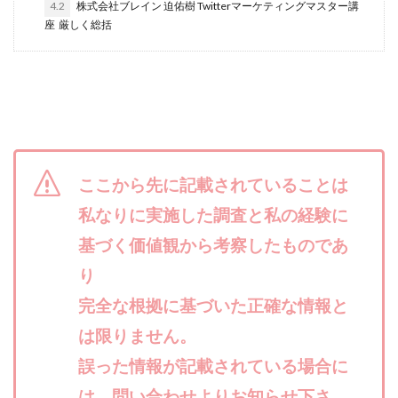
4.2
株式会社ブレイン 迫佑樹 Twitterマーケティングマスター講
西澤英樹
西田哲朗
話題の最新副業
赤澤天道
座 厳しく総括
近藤かおり
近藤智弘
遠藤 友里子
酒井
金の虎(マネーの虎)
長澤 祐介
金勝(キムマサル)
金子弘給
金子正人
金山莉緒
金本浩
鈴木 孝二
鈴木 翔
鈴木優次郎
鈴木克佳
鈴木翔
鈴村有基
生成AIの学校「飛翔」
犬神空
株式会社TOKYO STYLE
株式会社ドライブ
ここから先に記載されていることは
株式会社グロース
株式会社ゲート
私なりに実施した調査と私の経験に
株式会社ゴールドレバテック
株式会社サンアイ
基づく価値観から考察したものであ
株式会社ジョイン
株式会社スパイラル
り
株式会社スマイル
株式会社セカンド
完全な根拠に基づいた正確な情報と
株式会社タイプ
株式会社チャプター2
は限りません。
株式会社ナチュラルナイン
株式会社カーロット
誤った情報が記載されている場合に
株式会社ナレッジ
株式会社ニュース
は、問い合わせよりお知らせ下さ
株式会社ネクスト
株式会社ネクト