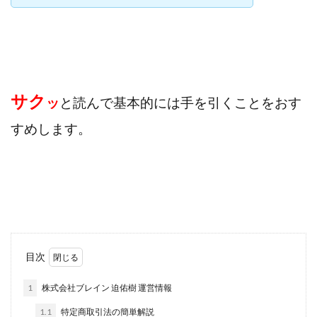
寺澤英明
将軍
小川 和人
小林 実
山口英樹
小林よしのり
小林尚美
小林正人
小林雄樹
小森みずき
小泉一浩
少額資金で激安不動産投資
尾崎圭司
山中祐希
サク
山之内リアルエステート株式会社
山口孝志
ッ
と読んで基本的には手を引くことをおす
株式会社STAGE
株式会社STS
合同会社アース
すめします。
自分の選んだ写真が収益に!!
稲川博紀
空いた時間で高齢者でも稼げる
競馬でカンタン副業 運営事務局
竹井佑介
竹原芳美
竹田茉生
米澤 蓮
紀田 奈々未
紫垣英昭
織田慶
臼井穂乃果
秒速のFX スキャルマジック
舟引佑太
荒木剛志
菅原将悟
華山奈緒子
目次
落合琢哉
葉月らな
藏野 雄哉
藤原飛鳥
1
株式会社ブレイン 迫佑樹 運営情報
藤咲優
藤堂 成一
藤堂健一
秘密のテキスト
秋葉 卓也
藤田 陸
畑岡宏光
田中
1.1
特定商取引法の簡単解説