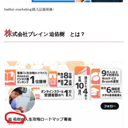
CASHｘCAPTURE運営事務局
ChatGPTセミナー
twitter-marketing 購入証拠画像↑
chokoっと
CIEL(シエル)
CM再生で100万円!
CONNECT(コネクト)
dagen
Dan.Inoue(ダン イノウエ)
Diary(ダイアリー)
株
式会社ブレイン 迫佑樹 とは？
BREAKER(ブレイカー)
DTH Co.
EA/Tool
EVER
Everyone(エブリワン)
EXIT MONEY(イグジットマネー)
expand 副業紹介事務局
FANFARE(ファンファーレ)
fargo(ファーゴ)
FCシステム
feppiness株式会社
Finance Life(ファイナンスライフ)
BTC FIRE(ビットファイヤ)
BPOINT
folio Co. Ltd.
ADVANCE(アドバンス)
【公式】ストック(在宅10Minutes)
【公式】パンド・ラミ
@kiyo
000万～1億を誰でも目指せる!
000円をGET