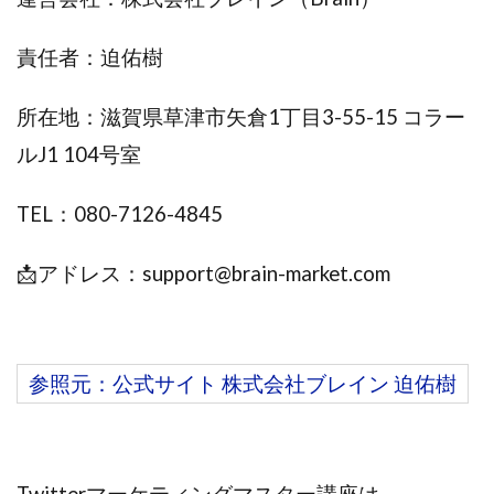
TEDASUKE
The Messiah(ザ・メシア)
THE SAVIOR(ザ・セイバー)
THE SHIP
責任者：迫佑樹
THE TEAM(ザ チーム)
TIME BANK SYSTEM
TOP WINNER運営事務局
所在地：滋賀県草津市矢倉1丁目3-55-15 コラー
trialwork365(トライアルワーク365)
trillion
ルJ1 104号室
trillion運営事務局
Ubiquitous solution
SIDE JOB REACH(サイドジョブリーチ)
Shinya
TEL：080-7126-4845
United Rich F＆B Limited
pm.T株式会社
NEW PRODUCE(ニュープロデュース)
📩アドレス：
support@brain-market.com
NEW SHIFT(ニューシフト)
NFT
Ng Man Hin
NOBU
NOVA
OliveX
omezu
Owners(次世代型エンジェル投資)
Parrish
PUZZLE
参照元：公式サイト 株式会社ブレイン 迫佑樹
SHIFT(シフト)
QUICK(クイック)
Re:Born(リボーン)
REGAIN(リゲイン)
REVERS(リバース)
RISE UP(ライズアップ)
Twitterマーケティングマスター講座は