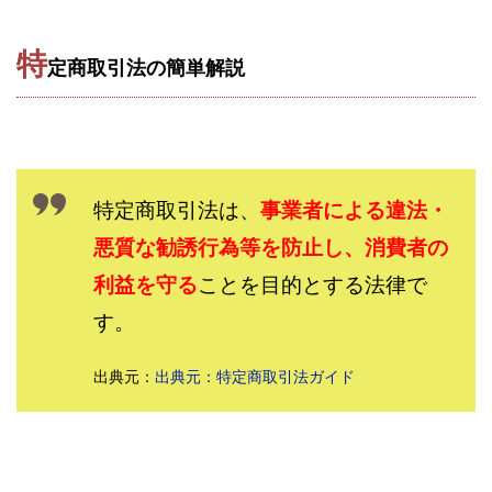
株式会社エキスパート
株式会社オーシャン・ファーム
特
株式会社オタケン
株式会社ラット
定商取引法の簡単解説
株式会社リテラシー
特別副業助成金 夢実現キャンペーン
清原達郎
沖中純一
河村一志
河野真美
波乗りジョニー
波乗り波動論
浅野夕美
浜田雄介
海外運営
深原祥太
特定商取引法は、
事業者による違法・
清原資産管理グループ
清水 貴裕
江面邦彦
悪質な勧誘行為等を防止し、消費者の
清水圭一郎
渡辺佳織
湯浅 和弘
滝沢 風香
利益を守る
ことを目的とする法律で
滝沢賢治
濵田雄介
す。
無料!カンタン!はやっ!誰でも週給35万円GET!!
熊倉 駿介
片山恵美子
物販/せどり/転売
出典元：
出典元：特定商取引法ガイド
物販ONE(miraise)
池本 慎一
江上 一機
株式会社リンクス
椿梨沙
株式会社ワーク
株式会社ワイズ
株式会社ワンダーリアリティ
株式会社仕
株式会社和
株式会社心渡