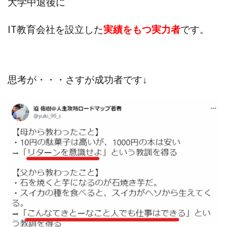
大学中退後に
Lisa
Makoto Honda
LEMON(レモン)
manerak
Mari(武島麻里)
MARKET(マーケット)
IT教育会社を設立した
実績をもつ実力者
です。
MASA
Master Piece運営事務局
Masters Bank(マスターズバンク)
MAXIM(マクシム)
METHOD30運営事務局
思考が・・・さすが成功者です↓
MGB COMPANY(エムジーピーカンパニー)
MIBC
MIDAS(ミダス)
Life Lead運営事務局
Layla
FREELANCE運営事務局
GRAND SLAM(グランドスラム)
FRONTIER(フロンティア)
FX
FX GO tap
FX King's TRUST
FX/BO
FXミリオネアタワー
FX鬼の手
GAFAシステム
GATE(ゲート)
GB株式会社
GOAL-B
GREAT JOY(グレートジョイ)
Kyouji Sayama
happy-style
Hisanori Teduka
HPR株式会社
HYBRID(ハイブリッド)
IHR
ITS合同会社
JOURNEY（ジャーニー）