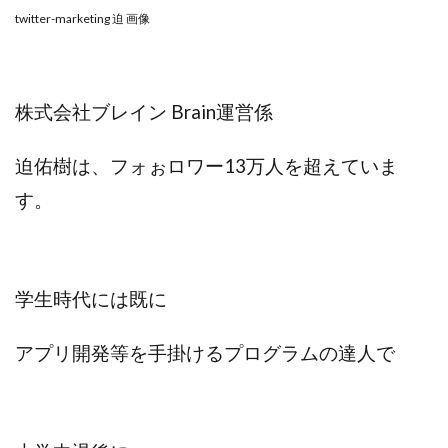
100億円ドリームウィーク2025
twitter-marketing 迫 画像
10万円GET!!～動画を見て～
2024年最新LINE副業「LIFE」
3問副業 アンケートモニター
Advance Edge
株式会社ブレイン Brain運営係
AI YouTuberビジネス講座
Blue Triangle Limited
AI（人工知能）
AI∞所得
迫佑樹は、フォぉロワー13万人を超えていま
AIアプリで稼ぐ/このアプリがすごい
AIサービス(XTOOL)
す。
AI時代の情報発信講座
AI運用サポート
AmazingTick
Amazon
Back Up!!!!運営事務局
Baron
BETTER CHOICE LIMITED
FIRE
学生時代には既に
FREEDOM(フリーダム)
MONEY LIFE運営事務局
Ltd.
LIFE Style(ライフスタイル)
LifeCreate合同会社
アプリ開発等を手掛けるプログラムの達人で
LINE
LINE JOBNAVI(ジョブナビ)
LINEアンケートに答えて!?
LINEでスタンプ送るだけ
LINEで簡単アンケート
LiNK
LINK(リンク)