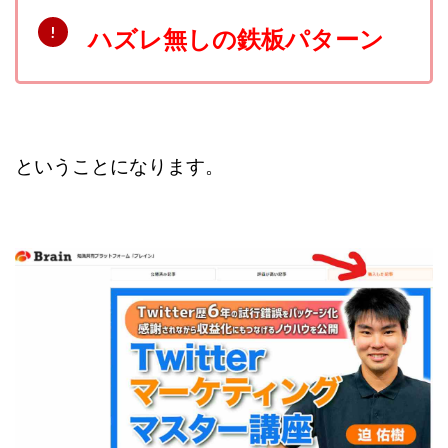
VICTOR(ビクター)
アークAI
VIP LIVE STERAM
ハズレ無しの鉄板パターン
WILLIAM CULANDOG JOROLAN
Winners Life(ウィナーズライフ)
WINNING ACADEMY(ウイニングアカデミー)
Workings(ワーキング)
World Trader Co Ltd
Write UP
Yamashita Takuma
YSK
ということになります。
ZEXS運営事務局
アイランドセブン(I-LAND 7)
いいね!するだけ
アクシス合同会社
アダルトアフィリエイトクラブ(AAC)
アップライフ
アドネス株式会社
アフェリエイトは稼げない
アブダビ先生
アプリ
アプリで確認するだけ
アプリ生活
アモン
アラン・ソリマチ
New Pioneer
MONEY QUEEN(マネークイーン)
コア(CORE)
Delta運営サポート事務局
BUTTER CASH(バターキャッシュ)
BUZプロジェクト