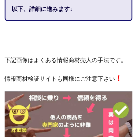
株式会社jカンパニー
株式会社K&H
株式会社LAMP
以下、詳細に進みます↓
手塚 久典
戸井田拓也
株式会社Stella
大川康治
坪井 健
堤 舞尋
塚原健太
塩田沙代
夏目歩美
多田明弘
大原 哲男
大原哲男
大島眞理子
大島領介
大川智宏
坂本よしたか
大森淳弘
大田賢二
大西良幸
下記画像はよくある情報商材売人の手法です。
天内 碧海
天才トレーダーヤス
天本隼人
天照(アマテラス)プロジェクト
天野 照章
奥野雄二
！
情報商材検証サイトも同様にご注意下さい
宇佐美恵那
安藤 仁
坂本桃太郎
坂口健
安達健太朗
合同会社ミドル
合同会社アドバンス
合同会社ウェルファースト
合同会社クラウドジャパン
合同会社サウザントレフト
合同会社サバイバルグランピング
合同会社シームレス
合同会社センス
合同会社チルダワーク
合同会社ナチュ
合同会社ネクストイノベーション