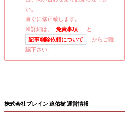
株式会社パワープロモート
株式会社ファナウス
い。
株式会社フィールド
株式会社プラスビジョン
直ぐに修正致します。
株式会社ブリッジ
株式会社プルミエールエージェント
※詳細は、
免責事項
と
株式会社ライズ
株式会社キャッツ
記事削除依頼について
からご確
株式会社お友達企画
株式会社ラブアンドピース
認下さい。
株式会社アイリス
株式会社TRIBE
株式会社Ubiquitous Solution
株式会社Uスクウェア
株式会社Works Agency
株式会社WorksAgency
株式会社X-style
株式会社YASAKA
株式会社アート
株式会社アイコン
株式会社アイラボ
株式会社アオヤマ
株式会社オリジナル
株式会社アクト
株式会社アシスト
株式会社ブレイン 迫佑樹 運営情報
株式会社アシスト・クローバー
株式会社アスク
株式会社アドバンス
株式会社イージー
株式会社インター
株式会社インラージ