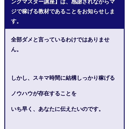
ングマスター講座】は、感謝されながらマ
株式会社PROGRESS
株式会社Regene
ジで稼げる教材であることをお知らせしま
株式会社Research
株式会社reward
株式会社ROAD
す。
株式会社SD TRUST
株式会社SELLTEC
株式会社Seven stud
株式会社SixSence
株式会社Smart Life
株式会社soleil
全部ダメと言っているわけではありませ
株式会社monokoko
株式会社Link Partners
ん。
株式会社Axio
株式会社FlowRace
株式会社BANKER6
株式会社Be honest
株式会社Bell tree
株式会社BLOOM
株式会社BLUE
しかし、スキマ時間に結構しっかり稼げる
株式会社Continue Marketing LAB
株式会社e-plus
株式会社FC
株式会社FEEL
株式会社first
ノウハウが存在することを
株式会社FrontShine
株式会社Link
株式会社GENERALHAWK
株式会社gleam
いち早く、
あなたに伝えたいのです。
株式会社GOLAZO
株式会社greed
株式会社GW
株式会社H・S
株式会社H.S
株式会社ICC