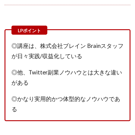
プラチナメソッド2024
ブラックサタン(Black Satan)
フラットワーク
フリー株式会社
フルーツ(スマホをタップするだけ!?)
ホーム合同会社
ほったらかしFX運営事務局
マイリスト(My List)
김 가싸
◎講座は、株式会社ブレイン Brainスタッフ
が日々実践/収益化している
検索
◎他、Twitter副業ノウハウとは大きな違い
がある
◎かなり実用的かつ体型的なノウハウであ
る