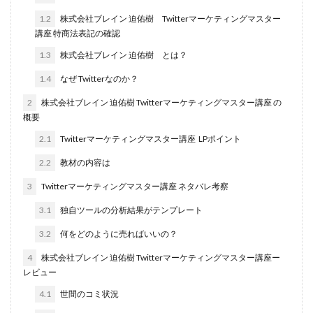
田中 拓哉
田中 旭
田中圭
田中康裕
1.2
株式会社ブレイン 迫佑樹 Twitterマーケティングマスター
講座 特商法表記の確認
田中武志
田中絵美
田島俊明
甲斐雅人
1.3
株式会社ブレイン 迫佑樹 とは？
町田 信義
白川さやか
福林みずき
益井雅
相川奈津妃
相川浩介
相葉はるか
真中 翔
1.4
なぜ Twitterなのか？
石井泰裕
石塚 憲史
石山 昌志
石川聡彦
2
株式会社ブレイン 迫佑樹 Twitterマーケティングマスター講座 の
概要
確定申告
神威(KAMUI)
藤沢琴音
西勇輝
2.1
Twitterマーケティングマスター講座 LPポイント
王 義虎
高橋 秀明
革命毎日3万円!
須藤一寿
風間けいご
馬場和義
駒形 哲治
高坂 隆
2.2
教材の内容は
高柳 卓馬
高柳大輔
高橋 伸行
高橋 守美
3
Twitterマーケティングマスター講座 ネタバレ考察
高橋優作
長谷川博
高橋優里
高橋悟
3.1
独自ツールの分析結果がテンプレート
高橋拓真
高橋良彰
高橋菜々美
髙野丈
3.2
何をどのように売ればいいの？
鬼塚尚仁
4
株式会社ブレイン 迫佑樹 Twitterマーケティングマスター講座ー
魅惑のFXスキャルシステム「即金1億円ボタン」
黒澤真
レビュー
黒田勉
齊藤大地
阿部 亮平
長谷川マコト
4.1
世間のコミ状況
西崎 薫
金 佳史
西村和之
西森康二