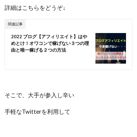
センタービレッジ合同会社
ソウルメイト(SOUL MATE)
詳細はこちらをどうぞ↓
ソフト株式会社
タスク詐欺
スマホふくぎょうのおしごと！
チャプロ
関連記事
ちょこスマ
ちょこっと
ちょこプラ(choco+)
2022 ブログ【アフィリエイト】はや
ちょな(蝶名林達也)
どこでもビジネス
トライアル
めとけ！オワコンで稼げない３つの理
由と唯一稼げる２つの方法
トラスト株式会社
ドリームクラフターズ
ドリームテック合同会社
ドリームワーク
スマホを使って稼ぐ方法
スマホひとつでらくらく副業
トレンド
スマートジョブnet
サクッとお仕事サービス
サクッと毎日5万円
そこで、大手が参入し辛い
サポーターズファミリー(supporter's family)
サルでも出来る!最新のお金の稼ぎ方
手軽なTwitterを利用して
ジーニアスブラックボックス
スーパースマイル(SUPER SMILE)
スキマ時間で稼ぐ Job Lob
スキマ時間の有効活用