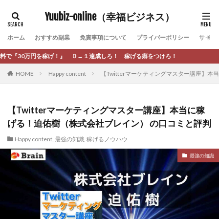
カテゴリー
Yuubiz-online（幸福ビジネス）
ホーム
おすすめ副業
免責事項について
プライバーポリシー
サイト
タグ
』 ０→１達成しろ！ 稼げる癖をつけろ！
[公式]マネツク
松永千代
本田
杉本 裕介
HOME
Happy content
【Twitterマーケティングマスター講座】
村上翔吾
村岡 大樹
村麻巴香
松尾健一郎
松尾豊
松岡峻亮
松崎リオナ
松木慎也
松澤英二
本当にあったうまい話
松野有希
【Twitterマーケティングマスター講座】本当に稼
げる！迫佑樹（株式会社ブレイン） の口コミと評判
柏木直人
栗原久美子
栗田真一
株式会社 door
株式会社 e-FLAGS
株式会社 FREDERIQS
Happy content
,
最強の知識
,
稼げるノウハウ
株式会社 安藤企画
株式会社 業
株式会社１(イチ)
最強の知識
株式会社8Bee
本橋へいすけ
木村大輔
株式会社Appacle
日給5万円可能なながら感覚の副収入アプリ
投資
投資家 亜依
攝津智洋
放置ISマネー(放置 is money)