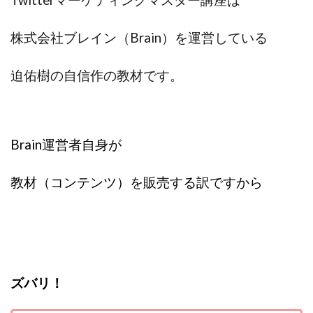
Robert.harry.Ōhno
ROKUYON(ロクヨン)
Rupex Limited
SCM運営事務局
SEVENシステム
株式会社ブレイン（Brain）を運営している
SHARE
UBI合同協会サポート
V-System
NEW LIFE!(ニューライフ)
ギガマート株式会社
迫佑樹の自信作の教材です。
オプトインアフィリエイト
オプトインアフェリエイト
おまかせAI運用
おむられいか
ガーディアン・トリニティ
カール鈴木
かずくん
Brain運営者自身が
カマAGEインベストメンバーズ
かんたんスマホ副業
かんたん副業
キャッチtheディルハム
イルカ先生
教材（コンテンツ）を販売する
訳ですから
キャリア(CARRIER)
キャリプロ(キャリアプログラム)
キャリプロ運営事務局
きよとらいふ
グッドナビJOB
クニトミ
グランドマスターピースFX
グローバルプロジェクト
クロスリテイリング
クロスリテイリング株式会社
ズバリ！
コーチング
エンジェル
イマドキの副業