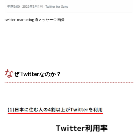
JUPITER運営事務局
Katsutoshi Kumakura
KOJI
KOUTAROU TOMITA
ゴールドラッシュEX
twitter-marketing 迫メッセージ 画像
コンサル
合同会社V.S.L
今村雅士
五十嵐
五十嵐レオン
五十嵐瑛太
五十嵐真也
井上瑞希
井上裕貴
井口晃
今 努
今、話題!簡単・最新お仕事サービス!
今すぐ始める副業革命
今瀬 健二
久野愛実
今瀬健二
仮想通貨
仮想通貨Vtuberハク
な
ぜ Twitterなのか？
伊東みさき
伊東弘人
伊藤 弘人
会社名 合同会社paradiz
佐竹 良平
佐藤俊幸
佐藤健
佐藤彰洋
二宮瑛士
久保夕貴
佐藤竜
中山 浩昴
三上功太
三上夏治
三宅常雄
三浦健一
上原真琴
上山 大利
下田隆
世界一カンタンなFXの稼ぎ方
中原 徹
中尾龍
中悠太
丸山 徹
中本英
中村 邦明