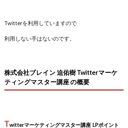
ライフデザイン出版合同会社
らくらくできるスマホ副業
リッチ ギャザリング
リッチ ルーラー
Twitterを利用していますので
リライアンス(Reliance)
ロミオ・ロドリゲス・ジュニア
ワークスフランチャイジーオフィス
利用しない手はないのです。
ワークホップ(Work Hop)
ワールドリユースシステム
マネーの湖
マックス岩井
なし
フェールNaviシステム
ニューイヤーパラダイス
ネオナビ
ネオナビ 我有洋哉
株式会社ブレイン 迫佑樹 Twitterマーケ
ネオライフPROJECT(プロジェクト)
ティングマスター講座 の概要
ネットサーフィンをお金に換える
ネットスター
ハイブリッド・トレード・アカデミア
はじめての資産運用
ハピネスサロン
はるかコーチング
フィアナ
フォトチェッカー
マスターピース(MASTER PIECE)
フォトレ
T
witterマーケティングマスター講座 LPポイント
フォリオJP(Folio)
ふくぎょうパラダイス