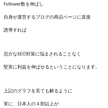
follower数を伸ばし
スクエア株式会社
スター・プラチナ
スマート副業
スマホのビジネス
スマート資産形成(LDF)
自身が運営するブログの商品ページに直接
スマキャン(SMACAN)
スマナビ.com
スマホ1台でどこでも副収入
スマホアベンジャー
誘導すれば
スマホタップだけで
スマホでらくらく副収入アプリ
スマホで副収入の決定版
スマホで始める在宅生活
スマホで稼げる?【裏ワザ副業】
スマホのおしごと
厄介なSEO対策に悩まされることなく
トレーダーKaibe
ナイトグループ 岡崎
わずか1日で5万円以上稼ぐ利用者が続出
ゆきや
堅実に利益を伸ばせるということになります。
マネパン KOJI
マネロブ
みきお校長
ミユ
ミラクル(MIRACLE)
ミリオネア5
ミリオネアチャレンジ
ミリオンラボ(million labo)
上記のグラフを見ても解るように
ミリチャレ
みんなのハッピーワーク
ゆるリッチ
マネーキューピット
ライフアップ(LIFE UP)
実に、日本人の４割以上が
ライブアドバイザーカレッジ