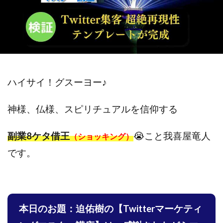
斉藤 敏雄
斎藤 敏雄
新井 孝弘
新井 悠馬
新川卓也
新選組(ガチンコ副業投資)
星野拓馬
望月詩織
暮らしのノマド
最先端スマホワーク
最新AI 5つの錬金術
最短1分で3万円が稼げる即金副業アプリ
最短即日>>高収入
最速PPCアフィリエイト
ハイサイ！グスーヨー♪
有限会社エステージア
有限会社ユースフルインフォ
神様、仏様、スピリチュアルを信仰する
有限会社現代
有限会社自由人
望月 光
株式会社8EIGHT8
株式会社Asset Cube
戸田 亮太
副業8ケタ借王
😭こと我喜屋竜人
（ショッキング）
株式会社PRICELESS
株式会社NATURAL NINE
です。
株式会社NEXT LEVEL
株式会社NKcreative
株式会社note
株式会社OMT
株式会社one
株式会社ORIT
株式会社PACHA(パチャ)
株式会社PLUM
株式会社Precious.Light
本日のお題：迫佑樹の【Twitterマーケティ
株式会社PRINCELESS
株式会社Logical Forex