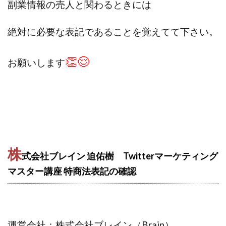
副業情報の売人と関わるときには
株式会社蝶名林
株式会社評判
桐生秀臣
桜木
森 達郎
楠山高広
永森 航汰
楽々収入アップ
絶対に必要な表記であることを覚えてて下さい。
楽天ルーム
榎 恭宏
横村 辰徳
👏😌
正規のお仕事で年収5
武井 康哲
武田勇吾
お願いします
武田章司
毎日安定して稼ぐ！スマホだけですべて完結
毎月簡単収入アップ
水野賢一
合同会社アップステージ
合同会社VSL
【公式】コロコロ・ナタデココ
TADAO YOSHIHARA
SIGN(サイン)
SIGNAL(シグナル)
SKETCH(スケッチ)
株
SLOW(スロウ)
Smash Works
SONIC(ソニック)
式会社ブレイン 迫佑樹 Twitterマーケティング
SPARKLE!!(スパークル)
STAR .Company.
マスター講座 特商法表記の確認
STAR.system(スターシステム)
SUPERリベンジャーズ
Technical service Co.
SHYEN GRACE LAURENT INTERNET SERVICES INC
運営会社：株式会社ブレイン（Brain）