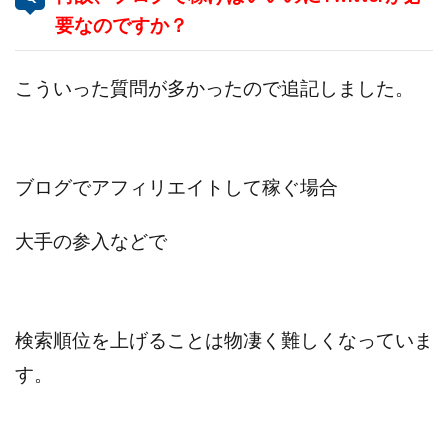
全自動AIシステム(Trading System)
要なのですか？
全自動インサイダーROBOT
内藤 洋子
内藤隆児
円城寺
写真や動画にいいねするだけ!
こういった質問が多かったので追記しました。
写真を送信して報酬GET
写真を選んで安定した収益を！
副業専門オープンチャット
冨永愛理
出口洋平
初心者
前田 義明
前田愛
副業
ブログでアフィリエイトして稼ぐ場合
副業コンシェルジュ鈴木
副業ネットワーク
副業の教室事務局
副業ポスト
大手の参入などで
副業ポスト運営事務局
七里信一
一般社団法人こころインターナショナル
ザ・プレジデント(THE PRESIDENT)
検索順位を上げることは物凄く難しくなっていま
タートルビジネススクール
す。
スマホ内の画像を送信してカンタン副収入
スマホ副業
スマホ副業ナビ
スマホ副業ナビ(ふくぎょーまいすたー)
スマリッチ(smarich)
センサーズ
センター(center)