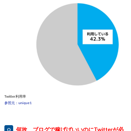
中村健吾
中村友也
中村洸一
中村陽
中田光治
中谷司
中野
中野 友貴
中野愛望
佐藤由規
佐藤隆司
一般財団法人日本投資家育成機構
合同会社Artemis
加藤陸
加藤隆伸
動画を見てGET
動画を見て報酬GET(ゲット)
北野毅
千葉雄介
即金アプリを無料ダウンロードして毎日30
友成 優吾
古賀稜
合同会社 RoyalBond
合同会社AZone
加藤浩司
合同会社blue
合同会社CMP
合同会社Fans
合同会社first
合同会社Like Factory
合同会社NT
合同会社REEF
合同会社Renaissance
Twitter利用率
合同会社Smile
合同会社ST
合同会社start moving
参照元：unique1
加藤浩次
加藤敏行
倉由美希
写真を選んで収益GET
億のゲームチェンジ
億の継承
億り人プロジェクト
儲けの達人FX
何故、ブログで稼げばいいのにTwitterが必