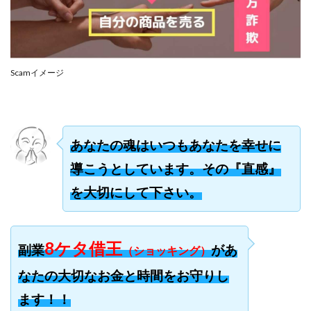
合同会社リバーシブル
坂元雄徳
合同会社リュウシン
合同会社リンク
合同会社リングペイ
吉岡勝利
吉本昌代
Scamイメージ
吉江 佑弥
和佐大輔
唐莉萍
國富竜也
在宅のんびリッチ
坂井彰吾
安藤 翔大
安達健太郎
我有洋哉
川崎 渉
山形直樹
山本拓弥(チョゴリ)
山本耕而
岡崎 健二
あなたの魂はいつもあなたを幸せに
岡村貴弘
岡田芳弘
島田隆則
嵯峨翔太郎
導こうとしています。その『直感』
川原 充将
川口 真子
川端 健太
山崎友也
を大切にして下さい。
川端理恵
工藤 総一郎
工藤総一郎
市川 翔平
市川彩子
布施春輝
平野千春
後藤健二
必勝プロジェクト無双
志賀恭介
成田賢治
8ケタ借王
副業
があ
（ショッキング）
山崎隆
山岸祐介
宮光勇次
小川ゆうり
なたの大切なお金と時間をお守りし
宮地乙十葉
宮本将
宮林 慶次
宮田裕司
ます！！
富岡 伸成
富樫美月
富永健
富田湧貴