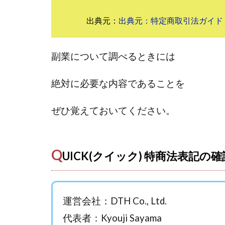
おまかせAI運用
カマAGEインベス
出典元：
出典元：特定商取引法ガイド
イルカ先生
きよとらいふ
副業について調べるときには
クロスリテイリン
VICTOR(ビクター)
絶対に必要な内容であることを
Winners Life
World Trader Co L
ぜひ覚えておいてください。
アイランドセブン(I-L
アップライフ
Q
アプリで確認する
UICK(クイック) 特商法表記の確
MONEY QUEEN
BUTTER CASH
chokoっと
C
運営会社：DTH Co., Ltd.
Dan.Inoue(ダン 
代表者：Kyouji Sayama