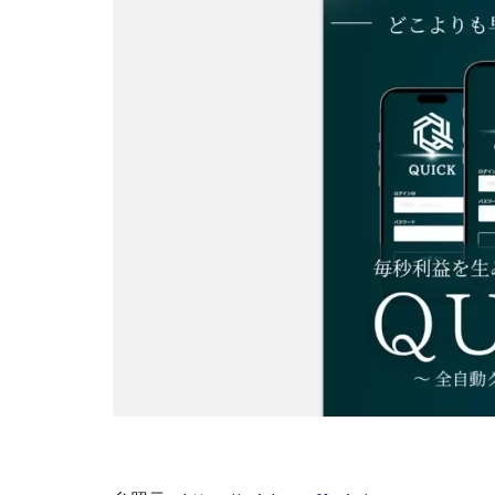
株式会社Seven stu
株式会社Link Partn
株式会社Bell tree
株式会社FC
株式会社GENERAL
株式会社H・S
手塚 久典
戸
夏目歩美
多
坂本よしたか
天照(アマテラス)
坂口健
安達
合同会社クラウド
合同会社シームレ
合同会社ネクスト
合同会社リンク