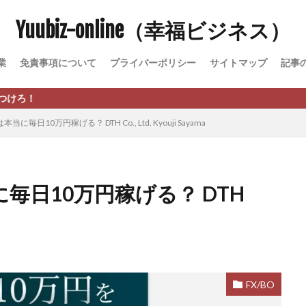
Yuubiz-online（幸福ビジネス）
松永千代
本田
杉本 裕介
村上翔吾
村岡 大樹
村麻巴
峻亮
松崎リオナ
松木慎也
松澤英二
本当にあったうまい話
業
免責事項について
プライバーポリシー
サイトマップ
記事
原久美子
栗田真一
株式会社 door
株式会社 e-FLAGS
株式会社 
株式会社 業
株式会社１(イチ)
株式会社8Bee
本橋へいすけ
日給5万円可能なながら感覚の副収入アプリ
投資
投資家 亜依
当に毎日10万円稼げる？ DTH Co., Ltd. Kyouji Sayama
 money)
斉藤 敏雄
斎藤 敏雄
新井 孝弘
新井 悠馬
新
業投資)
星野拓馬
望月詩織
暮らしのノマド
最先端スマホワ
術
最短1分で3万円が稼げる即金副業アプリ
最短即日>>高収入
最速
に毎日10万円稼げる？ DTH
ジア
有限会社ユースフルインフォ
有限会社現代
有限会社自由人
株式会社Asset Cube
戸田 亮太
株式会社PRICELESS
株式会社N
EL
株式会社NKcreative
株式会社note
株式会社OMT
株式会
株式会社PACHA(パチャ)
株式会社PLUM
株式会社Precious.Light
SS
株式会社Logical Forex
株式会社PROGRESS
株式会社Regene
FX/BO
株式会社reward
株式会社ROAD
株式会社SD TRUST
株式会社