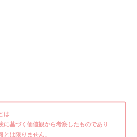
株式会社キャッツ
株式会社お友達企画
株式会社ラブアンドピース
株式会社TRIBE
株式会社Ubiquitous Solution
株式会社Uスクウェ
ency
株式会社WorksAgency
株式会社X-style
株式会社YASAKA
株式会社アイラボ
株式会社アオヤマ
株式会社オリジナル
株
株式会社アシスト・クローバー
株式会社アスク
株式会社アドバン
株式会社インター
株式会社インラージ
株式会社エキスパート
ン・ファーム
株式会社オタケン
株式会社ラット
株式会社リテラシ
夢実現キャンペーン
清原達郎
沖中純一
河村一志
河野真美
浅野夕美
浜田雄介
海外運営
深原祥太
清原資産管理グルー
水圭一郎
渡辺佳織
湯浅 和弘
滝沢 風香
滝沢賢治
濵田
っ!誰でも週給35万円GET!!
熊倉 駿介
片山恵美子
物販/せどり/
池本 慎一
江上 一機
株式会社リンクス
椿梨沙
株式会
とは
株式会社ワンダーリアリティ
株式会社仕
株式会社和
株式会社
験に基づく価値観から考察したものであり
株式会社評判
桐生秀臣
桜木
森 達郎
楠山高広
永森
報とは限りません。