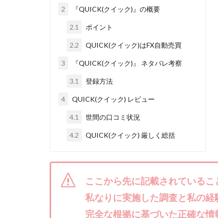
2
『QUICK(クイック)』の概要
株式会社ライズ
2.1
ポイント
株式会社アイリス
株式会社Works Ag
2.2
QUICK(クイック)はFX自動売買
株式会社アイコン
3
『QUICK(クイック)』 ネタバレ考察
株式会社アシスト
3.1
登録方法
株式会社イージー
4
QUICK(クイック) レビュー
株式会社オーシャ
特別副業助成金 
4.1
世間の口コミ状況
波乗り波動論
4.2
QUICK(クイック) 厳しく総括
江面邦彦
清
無料!カンタン!はや
物販ONE(miraise)
ここから先に記載されているこ
株式会社ワイズ
私なりに実施した調査と私の経
株式会社蝶名林
完全な根拠に基づいた正確な情