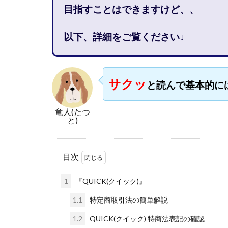
目指すことはできますけど、、
石塚 憲史
高橋 秀明
革
以下、詳細をご覧ください↓
高柳 卓馬
高
高橋拓真
高
魅惑のFXスキャ
サクッ
と読んで基本的に
長谷川マコト
話題の最新副業
竜人(たつ
と)
長澤 祐介
金
鈴木優次郎
株式会社TOKYO ST
目次
株式会社ゴールド
1
『QUICK(クイック)』
株式会社スマイル
株式会社ナチュラ
1.1
特定商取引法の簡単解説
株式会社ネクスト
1.2
QUICK(クイック) 特商法表記の確認
株式会社フィール