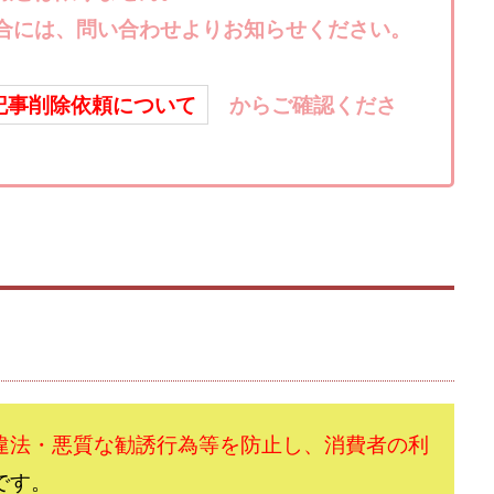
楽天ルーム
榎 恭宏
横村 辰徳
正規のお仕事で年収5
武井
合には、問い合わせよりお知らせください。
日安定して稼ぐ！スマホだけですべて完結
毎月簡単収入アップ
水野賢一
テージ
合同会社VSL
【公式】コロコロ・ナタデココ
TADAO YOSH
SIGNAL(シグナル)
SKETCH(スケッチ)
SLOW(スロウ)
Smash Wor
記事削除依頼について
からご確認くださ
SPARKLE!!(スパークル)
STAR .Company.
STAR.system(スターシス
ーズ
Technical service Co.
SHYEN GRACE LAURENT INTERNET SERVICES
The Messiah(ザ・メシア)
THE SAVIOR(ザ・セイバー)
THE SHIP
TH
EM
TOP WINNER運営事務局
trialwork365(トライアルワーク365)
tr
Ubiquitous solution
SIDE JOB REACH(サイドジョブリーチ)
Shinya
imited
pm.T株式会社
NEW PRODUCE(ニュープロデュース)
NEW 
 Hin
NOBU
NOVA
OliveX
omezu
Owners(次世代型
ZLE
SHIFT(シフト)
QUICK(クイック)
Re:Born(リボーン)
RE
RISE UP(ライズアップ)
Robert.harry.Ōhno
ROKUYON(ロクヨン)
SEVENシステム
SHARE
UBI合同協会サポート
V-System
違法・悪質な勧誘行為等を防止し、消費者の利
ーライフ)
ギガマート株式会社
オプトインアフィリエイト
オプトイ
です。