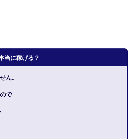
宅のんびリッチ
坂井彰吾
安藤 翔大
安達健太郎
我有洋哉
本拓弥(チョゴリ)
山本耕而
岡崎 健二
岡村貴弘
岡田芳弘
川原 充将
川口 真子
川端 健太
山崎友也
川端理恵
工藤
市川 翔平
市川彩子
布施春輝
平野千春
後藤健二
必勝プ
田賢治
山崎隆
山岸祐介
宮光勇次
小川ゆうり
宮地乙十
田裕司
富岡 伸成
富樫美月
富永健
富田湧貴
寺澤英明
は本当に稼げる？
林 実
山口英樹
小林よしのり
小林尚美
小林正人
小林
額資金で激安不動産投資
尾崎圭司
山中祐希
山之内リアルエステー
せん。
式会社STAGE
株式会社STS
合同会社アース
自分の選んだ写真が収益
者でも稼げる
競馬でカンタン副業 運営事務局
竹井佑介
竹原芳美
ので
 奈々未
紫垣英昭
織田慶
臼井穂乃果
秒速のFX スキャルマジ
原将悟
華山奈緒子
落合琢哉
葉月らな
藏野 雄哉
藤原飛
い
堂健一
秘密のテキスト
秋葉 卓也
藤田 陸
畑岡宏光
田
圭
田中康裕
田中武志
田中絵美
田島俊明
甲斐雅人
福林みずき
益井雅
相川奈津妃
相川浩介
相葉はるか
真