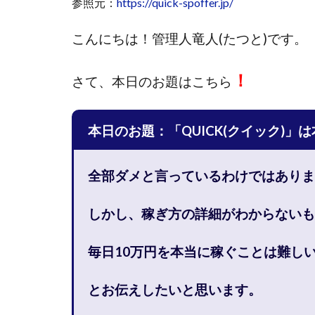
参照元：
https://quick-spoffer.jp/
國富竜也
在
こんにちは！
管理人竜人(たつと)です。
山形直樹
山
嵯峨翔太郎
！
さて、
本日のお題はこちら
工藤総一郎
志賀恭介
成
宮林 慶次
宮
本日のお題：「QUICK(クイック)」
小川 和人
小
小泉一浩
少
全部ダメと言っているわけではありま
山口孝志
株
空いた時間で高齢
しかし、稼ぎ方の詳細がわからないも
米澤 蓮
紀田
荒木剛志
菅
毎日10万円を本当に稼ぐことは難し
藤堂 成一
藤
とお伝えしたいと思います。
田中 旭
田中
白川さやか