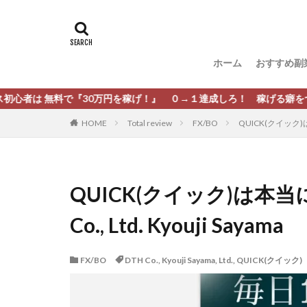
タグ
[公式]マネツク
松尾豊
松岡
ホーム
おすすめ副
柏木直人
栗
株式会社 安藤企画
で『30万円を稼げ！』 ０→１達成しろ！ 稼げる癖をつけろ！
株式会社Appacle
HOME
Total review
FX/BO
QUICK(クイック)は本
放置ISマネー(放置 is
新選組(ガチンコ副
最新AI 5つの錬金
QUICK(クイック)は本当
有限会社エステー
Co., Ltd. Kyouji Sayama
株式会社8EIGHT8
株式会社NEXT LEV
FX/BO
DTH Co.
,
Kyouji Sayama
,
Ltd.
,
QUICK(クイック)
株式会社ORIT
株式会社PRINCELE
株式会社Research