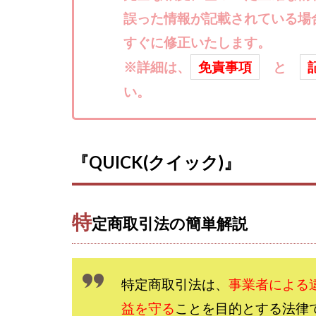
楽々収入アップ
誤った情報が記載されている場
武田章司
毎
すぐに修正いたします。
合同会社アップス
SIGN(サイン)
※詳細は、
免責事項
と
SONIC(ソニック)
い。
SUPERリベンジャ
TEDASUKE
TIME BANK SYST
『QUICK(クイック)』
trillion運営事務局
United Rich F＆B L
NFT
Ng Man
特
定商取引法の簡単解説
Parrish
PUZ
REVERS(リバース)
SCM運営事務局
特定商取引法は、
事業者による
NEW LIFE!(ニュ
益を守る
ことを目的とする法律