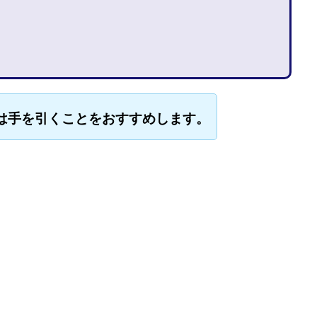
石山 昌志
石川聡彦
確定申告
神威(KAMUI)
藤沢琴音
西
命毎日3万円!
須藤一寿
風間けいご
馬場和義
駒形 哲治
柳大輔
高橋 伸行
高橋 守美
高橋優作
長谷川博
高橋優
橋良彰
高橋菜々美
髙野丈
鬼塚尚仁
ルシステム「即金1億円ボタン」
黒澤真
黒田勉
齊藤大地
阿部
は手を引くことをおすすめします。
西崎 薫
金 佳史
西村和之
西森康二
西澤英樹
西田哲
赤澤天道
近藤かおり
近藤智弘
遠藤 友里子
酒井
金
勝(キムマサル)
金子弘給
金子正人
金山莉緒
金本浩
鈴
鈴木克佳
鈴木翔
鈴村有基
生成AIの学校「飛翔」
犬神空
YLE
株式会社ドライブ
株式会社グロース
株式会社ゲート
レバテック
株式会社サンアイ
株式会社ジョイン
株式会社スパイラ
株式会社セカンド
株式会社タイプ
株式会社チャプター2
ルナイン
株式会社カーロット
株式会社ナレッジ
株式会社ニュース
株式会社ネクト
株式会社パワープロモート
株式会社ファナウス
ド
株式会社プラスビジョン
株式会社ブリッジ
株式会社プルミエー