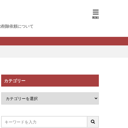
香
松尾健一郎
松野有希
の削除依頼について
FREDERIQS
木村大輔
攝津智洋
川卓也
ーク
PPCアフィリエイト
カテゴリー
望月 光
ATURAL NINE
社one
SELLTEC