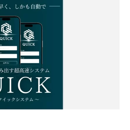
d
株式会社SixSence
株式会社Smart Life
株式会社soleil
株式会
ers
株式会社Axio
株式会社FlowRace
株式会社BANKER6
株式
株式会社BLOOM
株式会社BLUE
株式会社Continue Marketing LAB
株式会社FEEL
株式会社first
株式会社FrontShine
株式会社Link
HAWK
株式会社gleam
株式会社GOLAZO
株式会社greed
株
株式会社H.S
株式会社ICC
株式会社jカンパニー
株式会社K&H
井田拓也
株式会社Stella
大川康治
坪井 健
堤 舞尋
塚原
田明弘
大原 哲男
大原哲男
大島眞理子
大島領介
大川智
大森淳弘
大田賢二
大西良幸
天内 碧海
天才トレーダーヤス
プロジェクト
天野 照章
奥野雄二
宇佐美恵那
安藤 仁
坂
健太朗
合同会社ミドル
合同会社アドバンス
合同会社ウェルファー
ジャパン
合同会社サウザントレフト
合同会社サバイバルグランピング
ス
合同会社センス
合同会社チルダワーク
合同会社ナチュ
イノベーション
合同会社リバーシブル
坂元雄徳
合同会社リュウシ
合同会社リングペイ
吉岡勝利
吉本昌代
吉江 佑弥
和佐大