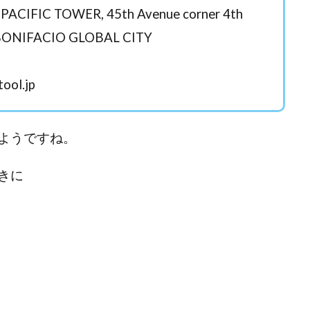
ワン)
EXIT MONEY(イグジットマネー)
expand 副業紹介事務局
IFIC TOWER, 45th Avenue corner 4th
ファーレ)
fargo(ファーゴ)
FCシステム
feppiness株式会社
e, BONIFACIO GLOBAL CITY
(ファイナンスライフ)
BTC FIRE(ビットファイヤ)
BPOINT
folio Co. Ltd.
ンス)
【公式】ストック(在宅10Minutes)
【公式】パンド・ラミ
@k
ool.jp
でも目指せる!
000円をGET
100億円ドリームウィーク2025
10万円
副業「LIFE」
3問副業 アンケートモニター
Advance Edge
AI You
ted
AI（人工知能）
AI∞所得
AIアプリで稼ぐ/このアプリがすごい
ようですね。
)
AI時代の情報発信講座
AI運用サポート
AmazingTick
Amaz
事務局
Baron
BETTER CHOICE LIMITED
FIRE
FREEDOM(フリ
きに
営事務局
Ltd.
LIFE Style(ライフスタイル)
LifeCreate合同会社
L
ジョブナビ)
LINEアンケートに答えて!?
LINEでスタンプ送るだけ
LI
リンク)
Lisa
Makoto Honda
LEMON(レモン)
manerak
ト)
MASA
Master Piece運営事務局
Masters Bank(マスターズバン
METHOD30運営事務局
MGB COMPANY(エムジーピーカンパニー)
Life Lead運営事務局
Layla
FREELANCE運営事務局
GRAND S