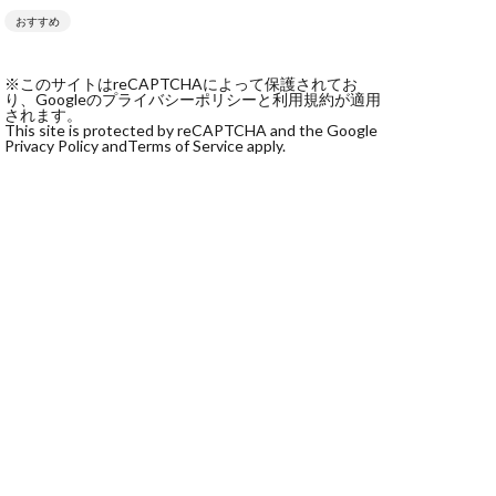
おすすめ
社monokoko
会社Be honest
※このサイトはreCAPTCHAによって保護されてお
株式会社e-plus
り、Googleのプライバシーポリシーと利用規約が適用
されます。
This site is protected by reCAPTCHA and the Google
Privacy Policy and
Terms of Service apply.
式会社GW
株式会社LAMP
健太
塩田沙代
宏
天本隼人
本桃太郎
スト
ン
輔
唐莉萍