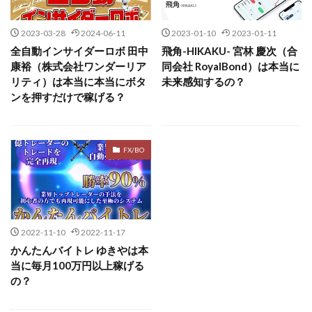
斉藤 敏雄
斎藤 敏雄
新井 孝弘
新井 悠馬
株式会社Ubiquitous Solution
株式会社Uスクウェア
新川卓也
新選組(ガチンコ副業投資)
星野拓馬
2023-03-28
2024-06-11
2023-01-10
2023-01-11
株式会社Works Agency
株式会社WorksAgency
望月詩織
暮らしのノマド
最先端スマホワーク
全自動インサイダーロボ 田中
飛角-HIKAKU- 宮林 慶次（合
株式会社X-style
株式会社YASAKA
株式会社アート
康裕（株式会社ワンダーリア
同会社 RoyalBond）は本当に
最新AI 5つの錬金術
株式会社アイコン
株式会社アイラボ
リティ）は本当に本当にボタ
未来感知するの？
最短1分で3万円が稼げる即金副業アプリ
ンを押すだけで稼げる？
株式会社アオヤマ
株式会社オリジナル
最短即日>>高収入
最速PPCアフィリエイト
株式会社アクト
株式会社アシスト
有限会社エステージア
有限会社ユースフルインフォ
株式会社アシスト・クローバー
株式会社アスク
FX/BO
有限会社現代
有限会社自由人
望月 光
株式会社アドバンス
株式会社イージー
株式会社8EIGHT8
株式会社Asset Cube
戸田 亮太
株式会社インター
株式会社インラージ
株式会社PRICELESS
株式会社NATURAL NINE
株式会社エキスパート
株式会社オーシャン・ファーム
株式会社NEXT LEVEL
株式会社NKcreative
株式会社オタケン
株式会社ラット
2022-11-10
2022-11-17
株式会社note
株式会社OMT
株式会社one
株式会社リテラシー
特別副業助成金 夢実現キャンペーン
かんたんバイトレ ゆきやは本
株式会社ORIT
株式会社PACHA(パチャ)
清原達郎
沖中純一
河村一志
河野真美
当に毎月100万円以上稼げる
株式会社PLUM
株式会社Precious.Light
の？
波乗りジョニー
波乗り波動論
浅野夕美
株式会社PRINCELESS
株式会社Logical Forex
浜田雄介
海外運営
深原祥太