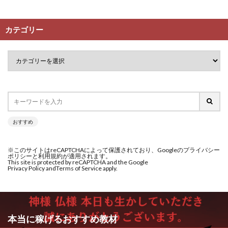
株式会社PROGRESS
株式会社Regene
清原資産管理グループ
清水 貴裕
江面邦彦
株式会社Research
株式会社reward
株式会社ROAD
清水圭一郎
渡辺佳織
湯浅 和弘
滝沢 風香
カテゴリー
株式会社SD TRUST
株式会社SELLTEC
滝沢賢治
濵田雄介
株式会社Seven stud
株式会社SixSence
無料!カンタン!はやっ!誰でも週給35万円GET!!
株式会社Smart Life
株式会社soleil
熊倉 駿介
片山恵美子
物販/せどり/転売
株式会社monokoko
株式会社Link Partners
物販ONE(miraise)
池本 慎一
江上 一機
株式会社Axio
株式会社FlowRace
株式会社リンクス
椿梨沙
株式会社ワーク
株式会社BANKER6
株式会社Be honest
株式会社ワイズ
株式会社ワンダーリアリティ
おすすめ
株式会社Bell tree
株式会社BLOOM
株式会社BLUE
株式会社仕
株式会社和
株式会社心渡
株式会社Continue Marketing LAB
株式会社e-plus
株式会社蝶名林
株式会社評判
桐生秀臣
桜木
※このサイトはreCAPTCHAによって保護されており、Googleのプライバシー
ポリシーと利用規約が適用されます。
株式会社FC
株式会社FEEL
株式会社first
This site is protected by reCAPTCHA and the Google
森 達郎
楠山高広
永森 航汰
楽々収入アップ
Privacy Policy and
Terms of Service apply.
株式会社FrontShine
株式会社Link
楽天ルーム
榎 恭宏
横村 辰徳
株式会社GENERALHAWK
株式会社gleam
正規のお仕事で年収5
武井 康哲
武田勇吾
株式会社GOLAZO
株式会社greed
株式会社GW
武田章司
毎日安定して稼ぐ！スマホだけですべて完結
本当に稼げるおすすめ教材
株式会社H・S
株式会社H.S
株式会社ICC
毎月簡単収入アップ
水野賢一