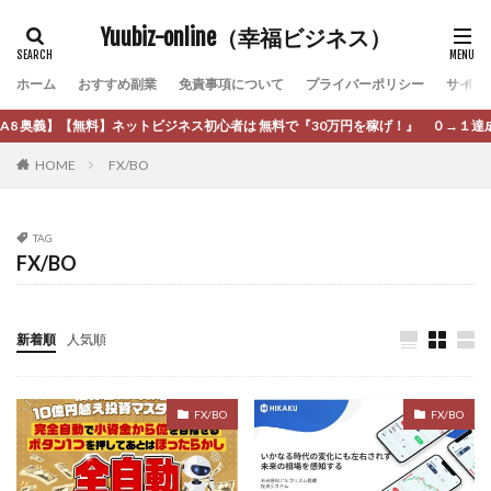
カテゴリー
犬神空
株式会社TOKYO STYLE
株式会社ドライブ
Yuubiz-online（幸福ビジネス）
株式会社グロース
株式会社ゲート
ホーム
株式会社ゴールドレバテック
おすすめ副業
免責事項について
株式会社サンアイ
プライバーポリシー
サイト
タグ
株式会社ジョイン
株式会社スパイラル
奥義】【無料】ネットビジネス初心者は 無料で『30万円を稼げ！』 ０→１達成し
[公式]マネツク
松永千代
本田
杉本 裕介
株式会社スマイル
株式会社セカンド
HOME
FX/BO
村上翔吾
村岡 大樹
村麻巴香
松尾健一郎
株式会社タイプ
株式会社チャプター2
松尾豊
松岡峻亮
松崎リオナ
松木慎也
株式会社ナチュラルナイン
株式会社カーロット
TAG
松澤英二
本当にあったうまい話
松野有希
株式会社ナレッジ
株式会社ニュース
FX/BO
柏木直人
栗原久美子
栗田真一
株式会社 door
株式会社ネクスト
株式会社ネクト
株式会社 e-FLAGS
株式会社 FREDERIQS
株式会社パワープロモート
株式会社ファナウス
株式会社 安藤企画
株式会社 業
株式会社１(イチ)
新着順
人気順
株式会社フィールド
株式会社プラスビジョン
株式会社8Bee
本橋へいすけ
木村大輔
株式会社ブリッジ
株式会社プルミエールエージェント
株式会社Appacle
株式会社ライズ
株式会社キャッツ
FX/BO
FX/BO
日給5万円可能なながら感覚の副収入アプリ
投資
株式会社お友達企画
株式会社ラブアンドピース
投資家 亜依
攝津智洋
放置ISマネー(放置 is money)
株式会社アイリス
株式会社TRIBE