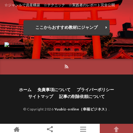
株式会社jカンパニー
株式会社K&H
株式会社LAMP
☆ジャンルで資産構築 ☆テクニック ☆実践者のレポート完全公開
合同会社アップステージ
合同会社VSL
手塚 久典
戸井田拓也
株式会社Stella
【公式】コロコロ・ナタデココ
TADAO YOSHIHARA
大川康治
坪井 健
堤 舞尋
塚原健太
SIGN(サイン)
SIGNAL(シグナル)
SKETCH(スケッチ)
ここからおすすめ教材にジャンプ
塩田沙代
夏目歩美
多田明弘
大原 哲男
SLOW(スロウ)
Smash Works
SONIC(ソニック)
大原哲男
大島眞理子
大島領介
大川智宏
SPARKLE!!(スパークル)
STAR .Company.
坂本よしたか
大森淳弘
大田賢二
大西良幸
STAR.system(スターシステム)
SUPERリベンジャーズ
天内 碧海
天才トレーダーヤス
天本隼人
Technical service Co.
天照(アマテラス)プロジェクト
天野 照章
奥野雄二
SHYEN GRACE LAURENT INTERNET SERVICES INC
宇佐美恵那
安藤 仁
坂本桃太郎
坂口健
TEDASUKE
The Messiah(ザ・メシア)
安達健太朗
合同会社ミドル
合同会社アドバンス
THE SAVIOR(ザ・セイバー)
THE SHIP
ホーム
免責事項について
プライバーポリシー
合同会社ウェルファースト
合同会社クラウドジャパン
THE TEAM(ザ チーム)
TIME BANK SYSTEM
サイトマップ
記事の削除依頼について
合同会社サウザントレフト
TOP WINNER運営事務局
© Copyright 2026
Yuubiz-online（幸福ビジネス）
.
合同会社サバイバルグランピング
合同会社シームレス
trialwork365(トライアルワーク365)
trillion
合同会社センス
合同会社チルダワーク
trillion運営事務局
Ubiquitous solution
合同会社ナチュ
合同会社ネクストイノベーション
SIDE JOB REACH(サイドジョブリーチ)
Shinya