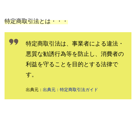
株式会社パワープロモート
株式会社ファナウス
株式会社フィールド
株式会社プラスビジョン
特定商取引法とは・・・
株式会社ブリッジ
株式会社プルミエールエージェント
株式会社ライズ
株式会社キャッツ
特定商取引法は、事業者による違法・
株式会社お友達企画
株式会社ラブアンドピース
悪質な勧誘行為等を防止し、消費者の
株式会社アイリス
株式会社TRIBE
株式会社Ubiquitous Solution
株式会社Uスクウェア
利益を守ることを目的とする法律で
株式会社Works Agency
株式会社WorksAgency
す。
株式会社X-style
株式会社YASAKA
株式会社アート
出典元：
出典元：特定商取引法ガイド
株式会社アイコン
株式会社アイラボ
株式会社アオヤマ
株式会社オリジナル
株式会社アクト
株式会社アシスト
株式会社アシスト・クローバー
株式会社アスク
株式会社アドバンス
株式会社イージー
株式会社インター
株式会社インラージ