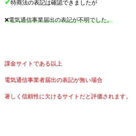
✔
TEDASUKE
The Messiah(ザ・メシア)
特商法の表記は確認できましたが
THE SAVIOR(ザ・セイバー)
THE SHIP
THE TEAM(ザ チーム)
TIME BANK SYSTEM
❌電気通信事業届出の表記が不明でした。
TOP WINNER運営事務局
trialwork365(トライアルワーク365)
trillion
trillion運営事務局
Ubiquitous solution
SIDE JOB REACH(サイドジョブリーチ)
Shinya
課金サイトである以上
United Rich F＆B Limited
pm.T株式会社
NEW PRODUCE(ニュープロデュース)
電気通信事業者届出の表記が無い場合
NEW SHIFT(ニューシフト)
NFT
Ng Man Hin
NOBU
NOVA
OliveX
omezu
著しく信頼性に欠けるサイトだと評価されます。
Owners(次世代型エンジェル投資)
Parrish
PUZZLE
SHIFT(シフト)
QUICK(クイック)
Re:Born(リボーン)
REGAIN(リゲイン)
REVERS(リバース)
RISE UP(ライズアップ)