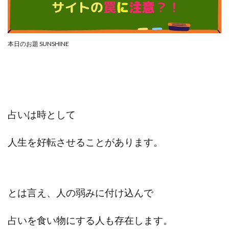
合同会社リバーシブル
坂元雄徳
合同会社リュウシン
合同会社リンク
合同会社リングペイ
吉岡勝利
吉本昌代
本日のお題 SUNSHINE
吉江 佑弥
和佐大輔
唐莉萍
國富竜也
在宅のんびリッチ
坂井彰吾
安藤 翔大
安達健太郎
我有洋哉
川崎 渉
山形直樹
山本拓弥(チョゴリ)
山本耕而
岡崎 健二
占いは時として
岡村貴弘
岡田芳弘
島田隆則
嵯峨翔太郎
川原 充将
川口 真子
川端 健太
山崎友也
人生を好転させることがあります。
川端理恵
工藤 総一郎
工藤総一郎
市川 翔平
市川彩子
布施春輝
平野千春
後藤健二
必勝プロジェクト無双
志賀恭介
成田賢治
とは言え、人の弱みに付け込んで
山崎隆
山岸祐介
宮光勇次
小川ゆうり
宮地乙十葉
宮本将
宮林 慶次
宮田裕司
占いを食い物にする人も存在します。
富岡 伸成
富樫美月
富永健
富田湧貴