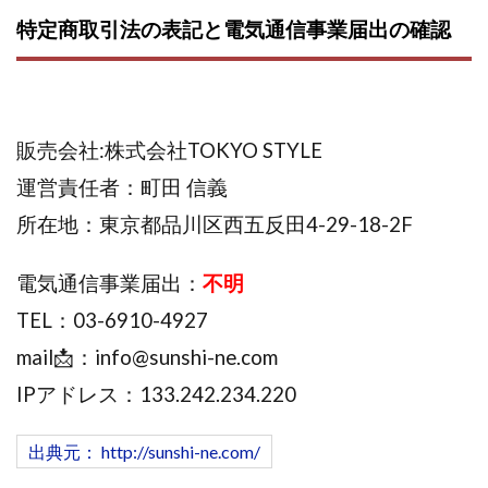
特定商取引法の表記と電気通信事業届出の確認
株式会社エキスパート
株式会社オーシャン・ファーム
株式会社オタケン
株式会社ラット
株式会社リテラシー
特別副業助成金 夢実現キャンペーン
清原達郎
沖中純一
河村一志
河野真美
販売会社:株式会社TOKYO STYLE
波乗りジョニー
波乗り波動論
浅野夕美
運営責任者：町田 信義
浜田雄介
海外運営
深原祥太
所在地：東京都品川区西五反田4-29-18-2F
清原資産管理グループ
清水 貴裕
江面邦彦
清水圭一郎
渡辺佳織
湯浅 和弘
滝沢 風香
電気通信事業届出：
不明
滝沢賢治
濵田雄介
TEL：03-6910-4927
無料!カンタン!はやっ!誰でも週給35万円GET!!
mail📩：
info@sunshi-ne.com
熊倉 駿介
片山恵美子
物販/せどり/転売
物販ONE(miraise)
池本 慎一
江上 一機
IPアドレス：133.242.234.220
株式会社リンクス
椿梨沙
株式会社ワーク
出典元： http://sunshi-ne.com/
株式会社ワイズ
株式会社ワンダーリアリティ
株式会社仕
株式会社和
株式会社心渡