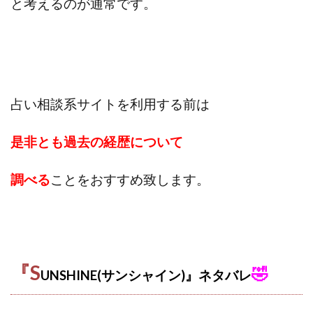
と考えるのが通常です。
ライフデザイン出版合同会社
らくらくできるスマホ副業
リッチ ギャザリング
リッチ ルーラー
リライアンス(Reliance)
ロミオ・ロドリゲス・ジュニア
ワークスフランチャイジーオフィス
ワークホップ(Work Hop)
ワールドリユースシステム
占い相談系サイトを利用する前は
マネーの湖
マックス岩井
なし
是非とも過去の経歴について
フェールNaviシステム
ニューイヤーパラダイス
ネオナビ
ネオナビ 我有洋哉
調べる
ことをおすすめ致します。
ネオライフPROJECT(プロジェクト)
ネットサーフィンをお金に換える
ネットスター
ハイブリッド・トレード・アカデミア
はじめての資産運用
ハピネスサロン
『S
はるかコーチング
フィアナ
フォトチェッカー
🤣
UNSHINE(サンシャイン)』ネタバレ
マスターピース(MASTER PIECE)
フォトレ
フォリオJP(Folio)
ふくぎょうパラダイス