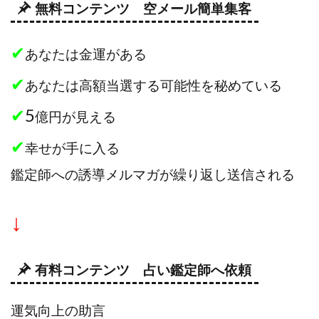
無料コンテンツ 空メール簡単集客
プラチナメソッド2024
ブラックサタン(Black Satan)
フラットワーク
フリー株式会社
✔
あなたは金運がある
フルーツ(スマホをタップするだけ!?)
ホーム合同会社
✔
ほったらかしFX運営事務局
マイリスト(My List)
あなたは高額当選する可能性を秘めている
김 가싸
✔
5
億円が見える
検索
✔
幸せが手に入る
鑑定師への誘導メルマガが繰り返し送信される
↓
有料コンテンツ 占い鑑定師へ依頼
運気向上の助言