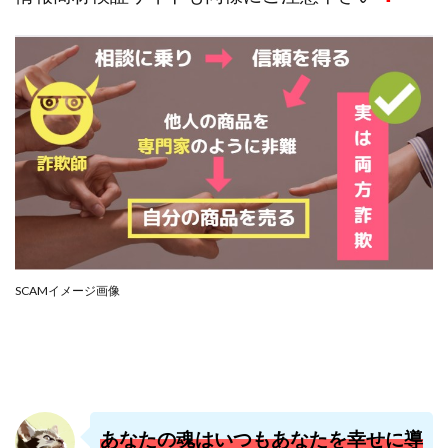
株式会社PROGRESS
株式会社Regene
株式会社Research
株式会社reward
株式会社ROAD
株式会社SD TRUST
株式会社SELLTEC
株式会社Seven stud
株式会社SixSence
株式会社Smart Life
株式会社soleil
株式会社monokoko
株式会社Link Partners
株式会社Axio
株式会社FlowRace
株式会社BANKER6
株式会社Be honest
株式会社Bell tree
株式会社BLOOM
株式会社BLUE
株式会社Continue Marketing LAB
株式会社e-plus
SCAMイメージ画像
株式会社FC
株式会社FEEL
株式会社first
株式会社FrontShine
株式会社Link
株式会社GENERALHAWK
株式会社gleam
株式会社GOLAZO
株式会社greed
株式会社GW
株式会社H・S
株式会社H.S
株式会社ICC
あなたの魂はいつもあなたを幸せに導