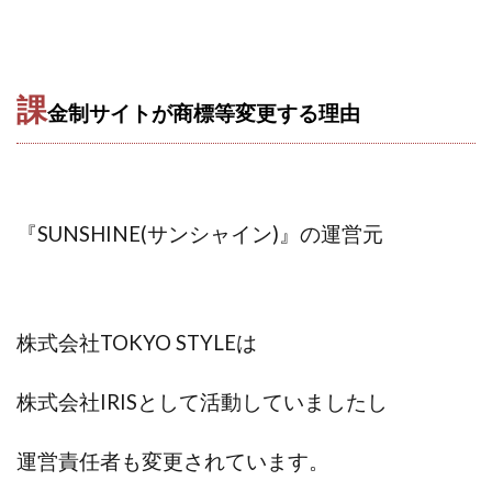
センタービレッジ合同会社
ソウルメイト(SOUL MATE)
ソフト株式会社
タスク詐欺
スマホふくぎょうのおしごと！
チャプロ
課
金制サイトが商標等変更する理由
ちょこスマ
ちょこっと
ちょこプラ(choco+)
ちょな(蝶名林達也)
どこでもビジネス
トライアル
トラスト株式会社
ドリームクラフターズ
ドリームテック合同会社
ドリームワーク
『SUNSHINE(サンシャイン)』の運営元
スマホを使って稼ぐ方法
スマホひとつでらくらく副業
トレンド
スマートジョブnet
サクッとお仕事サービス
サクッと毎日5万円
株式会社TOKYO STYLEは
サポーターズファミリー(supporter's family)
サルでも出来る!最新のお金の稼ぎ方
株式会社IRISとして活動していましたし
ジーニアスブラックボックス
スーパースマイル(SUPER SMILE)
運営責任者も変更されています。
スキマ時間で稼ぐ Job Lob
スキマ時間の有効活用