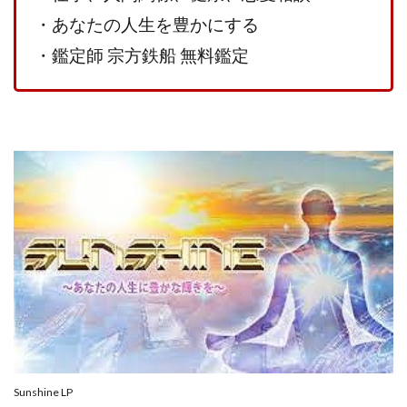
100億円ドリームウィーク2025
・あなたの人生を豊かにする
10万円GET!!～動画を見て～
・鑑定師 宗方鉄船 無料鑑定
2024年最新LINE副業「LIFE」
3問副業 アンケートモニター
Advance Edge
AI YouTuberビジネス講座
Blue Triangle Limited
AI（人工知能）
AI∞所得
AIアプリで稼ぐ/このアプリがすごい
AIサービス(XTOOL)
AI時代の情報発信講座
AI運用サポート
AmazingTick
Amazon
Back Up!!!!運営事務局
Baron
BETTER CHOICE LIMITED
FIRE
FREEDOM(フリーダム)
MONEY LIFE運営事務局
Ltd.
LIFE Style(ライフスタイル)
LifeCreate合同会社
LINE
LINE JOBNAVI(ジョブナビ)
LINEアンケートに答えて!?
LINEでスタンプ送るだけ
LINEで簡単アンケート
LiNK
LINK(リンク)
Sunshine LP