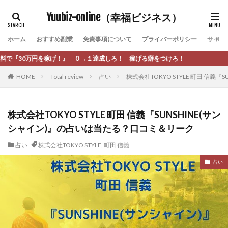
カテゴリー
Yuubiz-online（幸福ビジネス）
ホーム
おすすめ副業
免責事項について
プライバーポリシー
サイト
タグ
→１達成しろ！ 稼げる癖をつけろ！
[公式]マネツク
松永千代
本田
杉本 裕介
HOME
Total review
占い
株式会社TOKYO STYLE 町田 信
村上翔吾
村岡 大樹
村麻巴香
松尾健一郎
松尾豊
松岡峻亮
松崎リオナ
松木慎也
松澤英二
本当にあったうまい話
松野有希
株式会社TOKYO STYLE 町田 信義『SUNSHINE(サン
シャイン)』の占いは当たる？口コミ＆リーク
柏木直人
栗原久美子
栗田真一
株式会社 door
株式会社 e-FLAGS
株式会社 FREDERIQS
占い
株式会社TOKYO STYLE
,
町田 信義
株式会社 安藤企画
株式会社 業
株式会社１(イチ)
占い
株式会社8Bee
本橋へいすけ
木村大輔
株式会社Appacle
日給5万円可能なながら感覚の副収入アプリ
投資
投資家 亜依
攝津智洋
放置ISマネー(放置 is money)