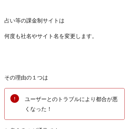
スクエア株式会社
スター・プラチナ
スマート副業
スマホのビジネス
スマート資産形成(LDF)
占い等の課金制サイトは
スマキャン(SMACAN)
スマナビ.com
スマホ1台でどこでも副収入
スマホアベンジャー
何度も社名やサイト名を変更します。
スマホタップだけで
スマホでらくらく副収入アプリ
スマホで副収入の決定版
スマホで始める在宅生活
スマホで稼げる?【裏ワザ副業】
スマホのおしごと
トレーダーKaibe
ナイトグループ 岡崎
わずか1日で5万円以上稼ぐ利用者が続出
ゆきや
その理由の１つは
マネパン KOJI
マネロブ
みきお校長
ミユ
ミラクル(MIRACLE)
ミリオネア5
ユーザーとのトラブルにより都合が悪
ミリオネアチャレンジ
ミリオンラボ(million labo)
くなった！
ミリチャレ
みんなのハッピーワーク
ゆるリッチ
マネーキューピット
ライフアップ(LIFE UP)
ライブアドバイザーカレッジ