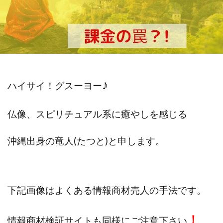
斉藤 敏雄
斎藤 敏雄
新井 孝弘
新井 悠馬
新川卓也
新選組(ガチンコ副業投資)
星野拓馬
望月詩織
暮らしのノマド
最先端スマホワーク
最新AI 5つの錬金術
最短1分で3万円が稼げる即金副業アプリ
最短即日>>高収入
最速PPCアフィリエイト
♪
ハイサイ！グスーヨー
有限会社エステージア
有限会社ユースフルインフォ
有限会社現代
有限会社自由人
望月 光
仏像、スピリチュアル系に癒やしを感じる
株式会社8EIGHT8
株式会社Asset Cube
戸田 亮太
沖縄出身の
竜人(たつと)と申します。
株式会社PRICELESS
株式会社NATURAL NINE
株式会社NEXT LEVEL
株式会社NKcreative
株式会社note
株式会社OMT
株式会社one
株式会社ORIT
株式会社PACHA(パチャ)
下記画像はよくある情報商材売人の手法です。
株式会社PLUM
株式会社Precious.Light
株式会社PRINCELESS
株式会社Logical Forex
！
情報商材検証サイトも同様にご注意下さい