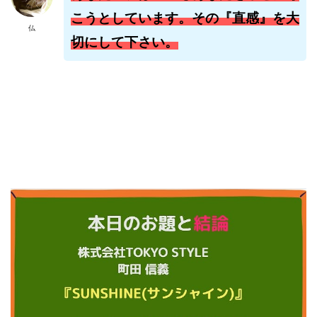
株式会社jカンパニー
株式会社K&H
株式会社LAMP
こうとしています。その『直感』を大
仏
手塚 久典
戸井田拓也
株式会社Stella
切にして下さい。
大川康治
坪井 健
堤 舞尋
塚原健太
塩田沙代
夏目歩美
多田明弘
大原 哲男
大原哲男
大島眞理子
大島領介
大川智宏
坂本よしたか
大森淳弘
大田賢二
大西良幸
天内 碧海
天才トレーダーヤス
天本隼人
天照(アマテラス)プロジェクト
天野 照章
奥野雄二
宇佐美恵那
安藤 仁
坂本桃太郎
坂口健
安達健太朗
合同会社ミドル
合同会社アドバンス
合同会社ウェルファースト
合同会社クラウドジャパン
合同会社サウザントレフト
合同会社サバイバルグランピング
合同会社シームレス
合同会社センス
合同会社チルダワーク
合同会社ナチュ
合同会社ネクストイノベーション