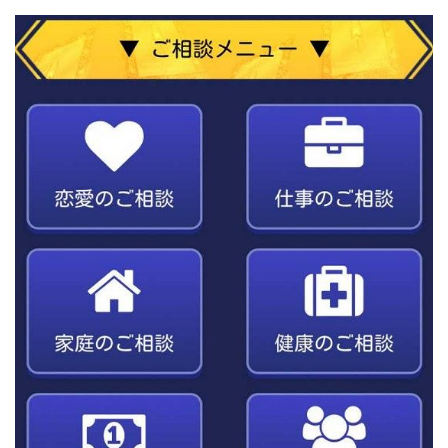
Lisa
Makoto Honda
LEMON(レモン)
manerak
Mari(武島麻里)
MARKET(マーケット)
MASA
Master Piece運営事務局
Masters Bank(マスターズバンク)
MAXIM(マクシム)
METHOD30運営事務局
MGB COMPANY(エムジーピーカンパニー)
MIBC
MIDAS(ミダス)
Life Lead運営事務局
Layla
FREELANCE運営事務局
GRAND SLAM(グランドスラム)
FRONTIER(フロンティア)
FX
FX GO tap
FX King's TRUST
FX/BO
FXミリオネアタワー
FX鬼の手
GAFAシステム
GATE(ゲート)
GB株式会社
GOAL-B
GREAT JOY(グレートジョイ)
Kyouji Sayama
happy-style
Hisanori Teduka
HPR株式会社
HYBRID(ハイブリッド)
IHR
ITS合同会社
JOURNEY（ジャーニー）