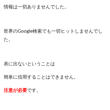
VICTOR(ビクター)
アークAI
VIP LIVE STERAM
情報は一切ありませんでした。
WILLIAM CULANDOG JOROLAN
Winners Life(ウィナーズライフ)
WINNING ACADEMY(ウイニングアカデミー)
世界のGoogle検索でも
一切ヒットしませんでし
Workings(ワーキング)
World Trader Co Ltd
Write UP
Yamashita Takuma
YSK
た。
ZEXS運営事務局
アイランドセブン(I-LAND 7)
いいね!するだけ
アクシス合同会社
アダルトアフィリエイトクラブ(AAC)
アップライフ
表に出ないということは
アドネス株式会社
アフェリエイトは稼げない
アブダビ先生
アプリ
アプリで確認するだけ
簡単に信用することはできません。
アプリ生活
アモン
アラン・ソリマチ
注意が必要
です。
New Pioneer
MONEY QUEEN(マネークイーン)
コア(CORE)
Delta運営サポート事務局
BUTTER CASH(バターキャッシュ)
BUZプロジェクト