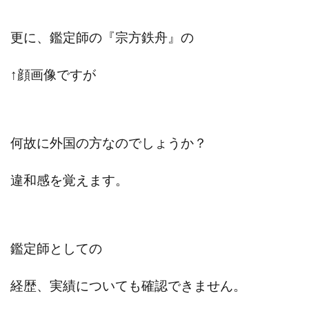
全自動AIシステム(Trading System)
全自動インサイダーROBOT
内藤 洋子
内藤隆児
更に、鑑定師の『宗方鉄舟』の
円城寺
写真や動画にいいねするだけ!
↑顔画像ですが
写真を送信して報酬GET
写真を選んで安定した収益を！
副業専門オープンチャット
冨永愛理
出口洋平
初心者
前田 義明
前田愛
副業
副業コンシェルジュ鈴木
副業ネットワーク
何故に外国の方なのでしょうか？
副業の教室事務局
副業ポスト
副業ポスト運営事務局
七里信一
違和感を覚えます。
一般社団法人こころインターナショナル
ザ・プレジデント(THE PRESIDENT)
タートルビジネススクール
鑑定師としての
スマホ内の画像を送信してカンタン副収入
スマホ副業
スマホ副業ナビ
スマホ副業ナビ(ふくぎょーまいすたー)
経歴、実績についても確認できません。
スマリッチ(smarich)
センサーズ
センター(center)