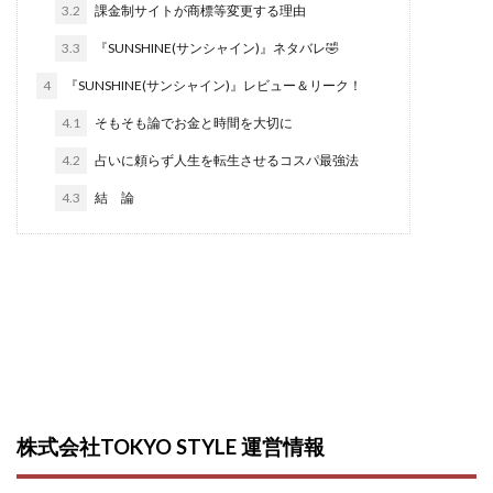
3.2
課金制サイトが商標等変更する理由
西澤英樹
西田哲朗
話題の最新副業
赤澤天道
3.3
『SUNSHINE(サンシャイン)』ネタバレ🤣
近藤かおり
近藤智弘
遠藤 友里子
酒井
4
『SUNSHINE(サンシャイン)』レビュー＆リーク！
金の虎(マネーの虎)
長澤 祐介
金勝(キムマサル)
4.1
そもそも論でお金と時間を大切に
金子弘給
金子正人
金山莉緒
金本浩
鈴木 孝二
鈴木 翔
鈴木優次郎
鈴木克佳
4.2
占いに頼らず人生を転生させるコスパ最強法
鈴木翔
鈴村有基
生成AIの学校「飛翔」
4.3
結 論
犬神空
株式会社TOKYO STYLE
株式会社ドライブ
株式会社グロース
株式会社ゲート
株式会社ゴールドレバテック
株式会社サンアイ
株式会社ジョイン
株式会社スパイラル
株式会社スマイル
株式会社セカンド
株式会社タイプ
株式会社チャプター2
株式会社ナチュラルナイン
株式会社カーロット
株式会社TOKYO STYLE 運営情報
株式会社ナレッジ
株式会社ニュース
株式会社ネクスト
株式会社ネクト