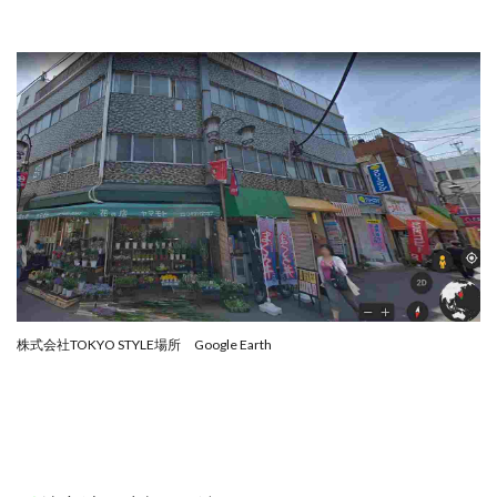
株式会社蝶名林
株式会社評判
桐生秀臣
桜木
森 達郎
楠山高広
永森 航汰
楽々収入アップ
楽天ルーム
榎 恭宏
横村 辰徳
正規のお仕事で年収5
武井 康哲
武田勇吾
武田章司
毎日安定して稼ぐ！スマホだけですべて完結
毎月簡単収入アップ
水野賢一
合同会社アップステージ
合同会社VSL
【公式】コロコロ・ナタデココ
TADAO YOSHIHARA
SIGN(サイン)
SIGNAL(シグナル)
SKETCH(スケッチ)
SLOW(スロウ)
Smash Works
SONIC(ソニック)
株式会社TOKYO STYLE場所 Google Earth
SPARKLE!!(スパークル)
STAR .Company.
STAR.system(スターシステム)
SUPERリベンジャーズ
Technical service Co.
SHYEN GRACE LAURENT INTERNET SERVICES INC