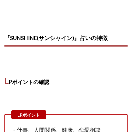
CASHｘCAPTURE運営事務局
ChatGPTセミナー
chokoっと
CIEL(シエル)
CM再生で100万円!
CONNECT(コネクト)
dagen
Dan.Inoue(ダン イノウエ)
Diary(ダイアリー)
『SUNSHINE(サンシャイン)』占いの特徴
BREAKER(ブレイカー)
DTH Co.
EA/Tool
EVER
Everyone(エブリワン)
EXIT MONEY(イグジットマネー)
expand 副業紹介事務局
FANFARE(ファンファーレ)
fargo(ファーゴ)
FCシステム
feppiness株式会社
L
Pポイントの確認
Finance Life(ファイナンスライフ)
BTC FIRE(ビットファイヤ)
BPOINT
folio Co. Ltd.
ADVANCE(アドバンス)
【公式】ストック(在宅10Minutes)
【公式】パンド・ラミ
@kiyo
000万～1億を誰でも目指せる!
000円をGET
・
仕事、人間関係、健康、恋愛相談