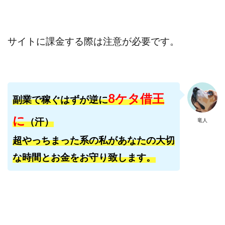
寺澤英明
将軍
小川 和人
小林 実
山口英樹
小林よしのり
小林尚美
小林正人
サイトに課金する際は注意が必要です。
小林雄樹
小森みずき
小泉一浩
少額資金で激安不動産投資
尾崎圭司
山中祐希
山之内リアルエステート株式会社
山口孝志
株式会社STAGE
株式会社STS
合同会社アース
8ケタ借王
副業で稼ぐはずが逆に
自分の選んだ写真が収益に!!
稲川博紀
空いた時間で高齢者でも稼げる
に
（汗）
竜人
競馬でカンタン副業 運営事務局
竹井佑介
竹原芳美
超やっちまった系の私があなたの大切
竹田茉生
米澤 蓮
紀田 奈々未
紫垣英昭
な時間とお金をお守り致します。
織田慶
臼井穂乃果
秒速のFX スキャルマジック
舟引佑太
荒木剛志
菅原将悟
華山奈緒子
落合琢哉
葉月らな
藏野 雄哉
藤原飛鳥
藤咲優
藤堂 成一
藤堂健一
秘密のテキスト
秋葉 卓也
藤田 陸
畑岡宏光
田中