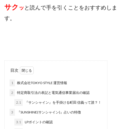
サク
田中 拓哉
田中 旭
田中圭
田中康裕
ッ
と読んで
手を引くことをおすすめしま
田中武志
田中絵美
田島俊明
甲斐雅人
す。
町田 信義
白川さやか
福林みずき
益井雅
相川奈津妃
相川浩介
相葉はるか
真中 翔
石井泰裕
石塚 憲史
石山 昌志
石川聡彦
確定申告
神威(KAMUI)
藤沢琴音
西勇輝
王 義虎
高橋 秀明
革命毎日3万円!
須藤一寿
風間けいご
馬場和義
駒形 哲治
高坂 隆
目次
高柳 卓馬
高柳大輔
高橋 伸行
高橋 守美
1
株式会社TOKYO STYLE 運営情報
高橋優作
長谷川博
高橋優里
高橋悟
高橋拓真
高橋良彰
高橋菜々美
髙野丈
2
特定商取引法の表記と電気通信事業届出の確認
鬼塚尚仁
2.1
『サンシャイン』を手掛ける町田 信義って誰？！
魅惑のFXスキャルシステム「即金1億円ボタン」
黒澤真
3
『SUNSHINE(サンシャイン)』占いの特徴
黒田勉
齊藤大地
阿部 亮平
長谷川マコト
3.1
LPポイントの確認
西崎 薫
金 佳史
西村和之
西森康二