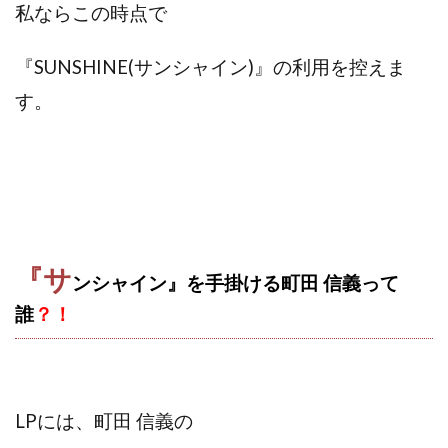
Robert.harry.Ōhno
ROKUYON(ロクヨン)
私ならこの時点で
Rupex Limited
SCM運営事務局
SEVENシステム
SHARE
UBI合同協会サポート
V-System
『SUNSHINE(サンシャイン)』の利用を
控えま
NEW LIFE!(ニューライフ)
ギガマート株式会社
す。
オプトインアフィリエイト
オプトインアフェリエイト
おまかせAI運用
おむられいか
ガーディアン・トリニティ
カール鈴木
かずくん
カマAGEインベストメンバーズ
かんたんスマホ副業
かんたん副業
キャッチtheディルハム
イルカ先生
『サ
キャリア(CARRIER)
キャリプロ(キャリアプログラム)
ンシャイン』を手掛ける町田 信義って
キャリプロ運営事務局
きよとらいふ
誰
？！
グッドナビJOB
クニトミ
グランドマスターピースFX
グローバルプロジェクト
クロスリテイリング
クロスリテイリング株式会社
LPには、
町田 信義
の
コーチング
エンジェル
イマドキの副業