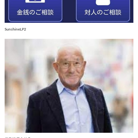
JUPITER運営事務局
Katsutoshi Kumakura
KOJI
KOUTAROU TOMITA
ゴールドラッシュEX
コンサル
合同会社V.S.L
今村雅士
五十嵐
SunshineLP2
五十嵐レオン
五十嵐瑛太
五十嵐真也
井上瑞希
井上裕貴
井口晃
今 努
今、話題!簡単・最新お仕事サービス!
今すぐ始める副業革命
今瀬 健二
久野愛実
今瀬健二
仮想通貨
仮想通貨Vtuberハク
伊東みさき
伊東弘人
伊藤 弘人
会社名 合同会社paradiz
佐竹 良平
佐藤俊幸
佐藤健
佐藤彰洋
二宮瑛士
久保夕貴
佐藤竜
中山 浩昴
三上功太
三上夏治
三宅常雄
三浦健一
上原真琴
上山 大利
下田隆
世界一カンタンなFXの稼ぎ方
中原 徹
中尾龍
中悠太
丸山 徹
中本英
中村 邦明