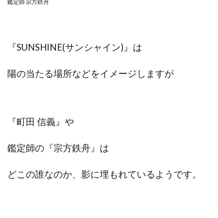
鑑定師 宗方鉄舟
中村健吾
中村友也
中村洸一
中村陽
中田光治
中谷司
中野
中野 友貴
中野愛望
佐藤由規
佐藤隆司
『SUNSHINE(サンシャイン)』は
一般財団法人日本投資家育成機構
合同会社Artemis
加藤陸
加藤隆伸
動画を見てGET
陽の当たる場所などをイメージしますが
動画を見て報酬GET(ゲット)
北野毅
千葉雄介
即金アプリを無料ダウンロードして毎日30
友成 優吾
古賀稜
合同会社 RoyalBond
合同会社AZone
『町田 信義』や
加藤浩司
合同会社blue
合同会社CMP
合同会社Fans
合同会社first
合同会社Like Factory
鑑定師の『宗方鉄舟』は
合同会社NT
合同会社REEF
合同会社Renaissance
合同会社Smile
合同会社ST
合同会社start moving
どこの誰なのか、影に埋もれているようです。
加藤浩次
加藤敏行
倉由美希
写真を選んで収益GET
億のゲームチェンジ
億の継承
億り人プロジェクト
儲けの達人FX