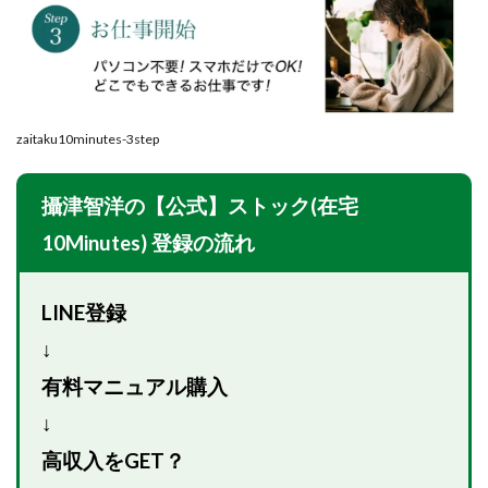
100億円ドリームウィーク2025
10万円GET!!～動画を見て～
2024年最新LINE副業「LIFE」
3問副業 アンケートモニター
Advance Edge
zaitaku10minutes-3step
AI YouTuberビジネス講座
Blue Triangle Limited
AI（人工知能）
AI∞所得
攝津智洋の【公式】ストック(在宅
AIアプリで稼ぐ/このアプリがすごい
AIサービス(XTOOL)
AI時代の情報発信講座
AI運用サポート
10Minutes) 登録の流れ
AmazingTick
Amazon
Back Up!!!!運営事務局
Baron
BETTER CHOICE LIMITED
FIRE
LINE登録
FREEDOM(フリーダム)
MONEY LIFE運営事務局
↓
Ltd.
LIFE Style(ライフスタイル)
LifeCreate合同会社
有料マニュアル購入
LINE
LINE JOBNAVI(ジョブナビ)
↓
LINEアンケートに答えて!?
LINEでスタンプ送るだけ
高収入をGET？
LINEで簡単アンケート
LiNK
LINK(リンク)