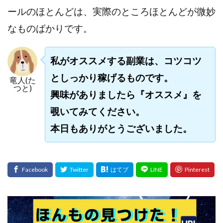
ールのほとんどは、実際のところほとんどが微妙
スクエア株式会社
スター・プラチナ
スマート副業
スマホのビジネス
スマート資産形成(LDF)
なものばかりです。
スマキャン(SMACAN)
スマナビ.com
スマホ1台でどこでも副収入
スマホアベンジャー
私がオススメする副業は、コツコツ
スマホタップだけで
スマホでらくらく副収入アプリ
としっかり稼げるものです。
竜人(た
スマホで副収入の決定版
スマホで始める在宅生活
つと)
興味がありましたら『オススメ』を
スマホで稼げる?【裏ワザ副業】
スマホのおしごと
覗いてみてください。
トレーダーKaibe
ナイトグループ 岡崎
本日もありがとうございました。
わずか1日で5万円以上稼ぐ利用者が続出
ゆきや
マネパン KOJI
マネロブ
みきお校長
ミユ
ミラクル(MIRACLE)
ミリオネア5
ミリオネアチャレンジ
ミリオンラボ(million labo)
ミリチャレ
みんなのハッピーワーク
ゆるリッチ
マネーキューピット
ライフアップ(LIFE UP)
ライブアドバイザーカレッジ