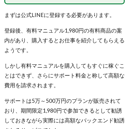
Lisa
Makoto Honda
LEMON(レモン)
manerak
Mari(武島麻里)
MARKET(マーケット)
まずは公式LINEに登録する必要があります。
MASA
Master Piece運営事務局
Masters Bank(マスターズバンク)
MAXIM(マクシム)
登録後、有料マニュアル1,980円の有料商品の案
METHOD30運営事務局
内があり、
購入するとお仕事を紹介してもらえる
MGB COMPANY(エムジーピーカンパニー)
MIBC
ようです。
MIDAS(ミダス)
Life Lead運営事務局
Layla
FREELANCE運営事務局
GRAND SLAM(グランドスラム)
しかし有料マニュアルを購入してもすぐに稼ぐこ
FRONTIER(フロンティア)
FX
FX GO tap
とはできず、さらにサポート料金と称して高額な
FX King's TRUST
FX/BO
FXミリオネアタワー
費用を請求されます。
FX鬼の手
GAFAシステム
GATE(ゲート)
GB株式会社
GOAL-B
GREAT JOY(グレートジョイ)
サポートは5万～500万円のプランが販売されて
Kyouji Sayama
happy-style
Hisanori Teduka
おり、期間限定1,980円で参加できるとして勧誘
HPR株式会社
HYBRID(ハイブリッド)
IHR
しておきながら実際には高額なバックエンド勧誘
ITS合同会社
JOURNEY（ジャーニー）