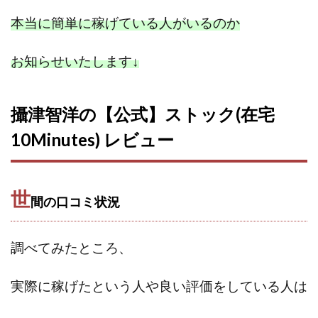
中村健吾
中村友也
中村洸一
中村陽
本当に簡単に稼げている人がいるのか
中田光治
中谷司
中野
中野 友貴
中野愛望
佐藤由規
佐藤隆司
お知らせいたします
↓
一般財団法人日本投資家育成機構
合同会社Artemis
加藤陸
加藤隆伸
動画を見てGET
攝津智洋の【公式】ストック(在宅
動画を見て報酬GET(ゲット)
北野毅
千葉雄介
10Minutes) レビュー
即金アプリを無料ダウンロードして毎日30
友成 優吾
古賀稜
合同会社 RoyalBond
合同会社AZone
加藤浩司
合同会社blue
合同会社CMP
世
間の口コミ状況
合同会社Fans
合同会社first
合同会社Like Factory
合同会社NT
合同会社REEF
合同会社Renaissance
合同会社Smile
合同会社ST
合同会社start moving
調べてみたところ、
加藤浩次
加藤敏行
倉由美希
実際に稼げたという人や良い評価をしている人は
写真を選んで収益GET
億のゲームチェンジ
億の継承
億り人プロジェクト
儲けの達人FX