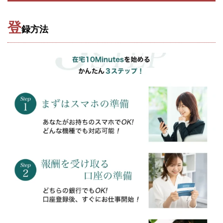
CASHｘCAPTURE運営事務局
ChatGPTセミナー
chokoっと
CIEL(シエル)
CM再生で100万円!
登
録方法
CONNECT(コネクト)
dagen
Dan.Inoue(ダン イノウエ)
Diary(ダイアリー)
BREAKER(ブレイカー)
DTH Co.
EA/Tool
EVER
Everyone(エブリワン)
EXIT MONEY(イグジットマネー)
expand 副業紹介事務局
FANFARE(ファンファーレ)
fargo(ファーゴ)
FCシステム
feppiness株式会社
Finance Life(ファイナンスライフ)
BTC FIRE(ビットファイヤ)
BPOINT
folio Co. Ltd.
ADVANCE(アドバンス)
【公式】ストック(在宅10Minutes)
【公式】パンド・ラミ
@kiyo
000万～1億を誰でも目指せる!
000円をGET