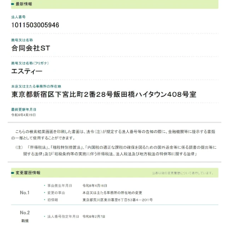
株式会社パワープロモート
株式会社ファナウス
株式会社フィールド
株式会社プラスビジョン
株式会社ブリッジ
株式会社プルミエールエージェント
株式会社ライズ
株式会社キャッツ
株式会社お友達企画
株式会社ラブアンドピース
株式会社アイリス
株式会社TRIBE
株式会社Ubiquitous Solution
株式会社Uスクウェア
株式会社Works Agency
株式会社WorksAgency
株式会社X-style
株式会社YASAKA
株式会社アート
株式会社アイコン
株式会社アイラボ
株式会社アオヤマ
株式会社オリジナル
株式会社アクト
株式会社アシスト
株式会社アシスト・クローバー
株式会社アスク
株式会社アドバンス
株式会社イージー
株式会社インター
株式会社インラージ