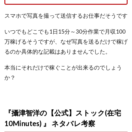
VICTOR(ビクター)
アークAI
VIP LIVE STERAM
WILLIAM CULANDOG JOROLAN
スマホで写真を撮って送信するお仕事だそうです
Winners Life(ウィナーズライフ)
WINNING ACADEMY(ウイニングアカデミー)
いつでもどこでも1日15分～30分作業で月収100
Workings(ワーキング)
World Trader Co Ltd
万稼げるそうですが、なぜ写真を送るだけで稼げ
Write UP
Yamashita Takuma
YSK
るのか具体的な記載はありませんでした。
ZEXS運営事務局
アイランドセブン(I-LAND 7)
いいね!するだけ
アクシス合同会社
本当にそれだけで稼ぐことが出来るのでしょう
アダルトアフィリエイトクラブ(AAC)
アップライフ
か？
アドネス株式会社
アフェリエイトは稼げない
アブダビ先生
アプリ
アプリで確認するだけ
アプリ生活
アモン
アラン・ソリマチ
New Pioneer
MONEY QUEEN(マネークイーン)
『攝津智洋の【公式】ストック(在宅
コア(CORE)
Delta運営サポート事務局
10Minutes) 』 ネタバレ考察
BUTTER CASH(バターキャッシュ)
BUZプロジェクト