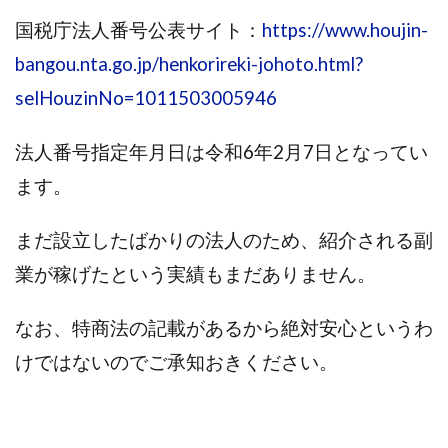
株式会社エキスパート
株式会社オーシャン・ファーム
国税庁法人番号公表サイト：
https://www.houjin-
株式会社オタケン
株式会社ラット
bangou.nta.go.jp/henkorireki-johoto.html?
株式会社リテラシー
特別副業助成金 夢実現キャンペーン
selHouzinNo=1011503005946
清原達郎
沖中純一
河村一志
河野真美
波乗りジョニー
波乗り波動論
浅野夕美
法人番号指定年月日は令和6年2月7日となってい
浜田雄介
海外運営
深原祥太
ます。
清原資産管理グループ
清水 貴裕
江面邦彦
清水圭一郎
渡辺佳織
湯浅 和弘
滝沢 風香
まだ設立したばかりの法人のため、紹介される副
滝沢賢治
濵田雄介
業が稼げたという実績もまだありません。
無料!カンタン!はやっ!誰でも週給35万円GET!!
なお、特商法の記載があるから絶対安心というわ
熊倉 駿介
片山恵美子
物販/せどり/転売
物販ONE(miraise)
池本 慎一
江上 一機
けではないのでご承知おきください。
株式会社リンクス
椿梨沙
株式会社ワーク
株式会社ワイズ
株式会社ワンダーリアリティ
株式会社仕
株式会社和
株式会社心渡