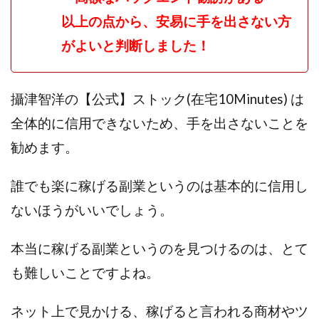
センタービレッジ合同会社
ソウルメイト(SOUL MATE)
以上の点から、安易に手を出さない方
ソフト株式会社
タスク詐欺
がよいと判断しました！
スマホふくぎょうのおしごと！
チャプロ
ちょこスマ
ちょこっと
ちょこプラ(choco+)
攝津智洋の【公式】ストック(在宅10Minutes) は
ちょな(蝶名林達也)
どこでもビジネス
トライアル
トラスト株式会社
ドリームクラフターズ
全体的に信用できないため、手を出さないことを
ドリームテック合同会社
ドリームワーク
勧めます。
スマホを使って稼ぐ方法
スマホひとつでらくらく副業
誰でも楽に稼げる副業というのは基本的に信用し
トレンド
スマートジョブnet
サクッとお仕事サービス
サクッと毎日5万円
ないほうがいいでしょう。
サポーターズファミリー(supporter's family)
本当に稼げる副業というのを見つけるのは、とて
サルでも出来る!最新のお金の稼ぎ方
ジーニアスブラックボックス
も難しいことですよね。
スーパースマイル(SUPER SMILE)
ネット上で見かける、稼げると言われる商材やツ
スキマ時間で稼ぐ Job Lob
スキマ時間の有効活用