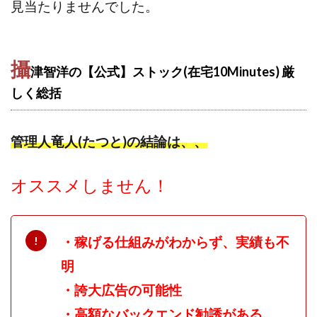
見当たりませんでした。
全自動AIシステム(Trading System)
全自動インサイダーROBOT
内藤 洋子
内藤隆児
円城寺
写真や動画にいいねするだけ!
攝
津智洋の【公式】ストック(在宅10Minutes) 厳
写真を送信して報酬GET
写真を選んで安定した収益を！
しく
総括
副業専門オープンチャット
冨永愛理
出口洋平
初心者
前田 義明
前田愛
副業
副業コンシェルジュ鈴木
副業ネットワーク
管理人竜人(たつと)の結論は、、
副業の教室事務局
副業ポスト
オススメしません！
副業ポスト運営事務局
七里信一
一般社団法人こころインターナショナル
ザ・プレジデント(THE PRESIDENT)
・稼げる仕組みがわからず、実績も不
タートルビジネススクール
明
スマホ内の画像を送信してカンタン副収入
スマホ副業
スマホ副業ナビ
スマホ副業ナビ(ふくぎょーまいすたー)
・誇大広告の可能性
スマリッチ(smarich)
センサーズ
センター(center)
・高額なバックエンド勧誘がある