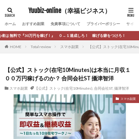
カテゴリー
Yuubiz-online（幸福ビジネス）
ホーム
おすすめ副業
免責事項について
プライバーポリシー
サイト
タグ
！』 ０→１達成しろ！ 稼げる癖をつけろ！
[公式]マネツク
松永千代
本田
杉本 裕介
HOME
Total review
スマホ副業
【公式】ストック(在宅10Min
村上翔吾
村岡 大樹
村麻巴香
松尾健一郎
松尾豊
松岡峻亮
松崎リオナ
松木慎也
松澤英二
本当にあったうまい話
松野有希
【公式】ストック(在宅10Minutes)は本当に月収１
００万円稼げるのか？ 合同会社ST 攝津智洋
柏木直人
栗原久美子
栗田真一
株式会社 door
株式会社 e-FLAGS
株式会社 FREDERIQS
スマホ副業
【公式】ストック(在宅10Minutes)
,
合同会社ST
,
攝津智洋
株式会社 安藤企画
株式会社 業
株式会社１(イチ)
スマホ副業
株式会社8Bee
本橋へいすけ
木村大輔
株式会社Appacle
日給5万円可能なながら感覚の副収入アプリ
投資
投資家 亜依
攝津智洋
放置ISマネー(放置 is money)