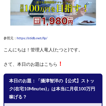
斉藤 敏雄
斎藤 敏雄
新井 孝弘
新井 悠馬
新川卓也
新選組(ガチンコ副業投資)
星野拓馬
望月詩織
暮らしのノマド
最先端スマホワーク
最新AI 5つの錬金術
最短1分で3万円が稼げる即金副業アプリ
参照元：
https://stidb.net//lp/
最短即日>>高収入
最速PPCアフィリエイト
有限会社エステージア
有限会社ユースフルインフォ
こんにちは！
管理人竜人(たつと)です。
有限会社現代
有限会社自由人
望月 光
株式会社8EIGHT8
株式会社Asset Cube
戸田 亮太
！
さて、
本日のお題はこちら
株式会社PRICELESS
株式会社NATURAL NINE
株式会社NEXT LEVEL
株式会社NKcreative
本日のお題：「攝津智洋の【公式】ストッ
株式会社note
株式会社OMT
株式会社one
株式会社ORIT
株式会社PACHA(パチャ)
ク(在宅10Minutes)」は本当に月収100万円
株式会社PLUM
株式会社Precious.Light
稼げる？
株式会社PRINCELESS
株式会社Logical Forex