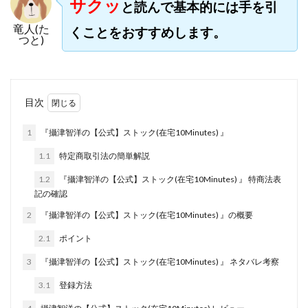
サクッ
と読んで基本的には手を引
株式会社jカンパニー
株式会社K&H
株式会社LAMP
竜人(た
くことをおすすめします。
手塚 久典
戸井田拓也
株式会社Stella
つと)
大川康治
坪井 健
堤 舞尋
塚原健太
塩田沙代
夏目歩美
多田明弘
大原 哲男
大原哲男
大島眞理子
大島領介
大川智宏
目次
坂本よしたか
大森淳弘
大田賢二
大西良幸
1
『攝津智洋の【公式】ストック(在宅10Minutes) 』
天内 碧海
天才トレーダーヤス
天本隼人
天照(アマテラス)プロジェクト
天野 照章
奥野雄二
1.1
特定商取引法の簡単解説
宇佐美恵那
安藤 仁
坂本桃太郎
坂口健
1.2
『攝津智洋の【公式】ストック(在宅10Minutes) 』 特商法表
記の確認
安達健太朗
合同会社ミドル
合同会社アドバンス
2
『攝津智洋の【公式】ストック(在宅10Minutes) 』の概要
合同会社ウェルファースト
合同会社クラウドジャパン
合同会社サウザントレフト
2.1
ポイント
合同会社サバイバルグランピング
合同会社シームレス
3
『攝津智洋の【公式】ストック(在宅10Minutes) 』 ネタバレ考察
合同会社センス
合同会社チルダワーク
3.1
登録方法
合同会社ナチュ
合同会社ネクストイノベーション