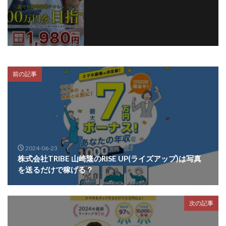
プラチナメソッド2024
ブラックサタン(Black Satan)
フラットワーク
フリー株式会社
フルーツ(スマホをタップするだけ!?)
ホーム合同会社
ほったらかしFX運営事務局
マイリスト(My List)
김 가싸
前の記事
検索
2024-06-23
株式会社TRIBE 山崎隆のRISE UP(ライズアップ)は写真
を送るだけで稼げる？
次の記事