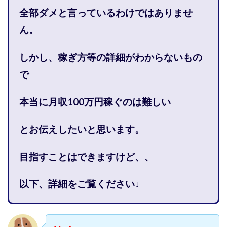
株式会社PROGRESS
株式会社Regene
全部ダメと言っているわけではありませ
株式会社Research
株式会社reward
株式会社ROAD
ん。
株式会社SD TRUST
株式会社SELLTEC
株式会社Seven stud
株式会社SixSence
しかし、稼ぎ方等の詳細がわからないもの
株式会社Smart Life
株式会社soleil
で
株式会社monokoko
株式会社Link Partners
株式会社Axio
株式会社FlowRace
本当に月収100万円稼ぐのは難しい
株式会社BANKER6
株式会社Be honest
とお伝えしたいと思います。
株式会社Bell tree
株式会社BLOOM
株式会社BLUE
株式会社Continue Marketing LAB
株式会社e-plus
目指すことはできますけど、、
株式会社FC
株式会社FEEL
株式会社first
株式会社FrontShine
株式会社Link
以下、詳細をご覧ください↓
株式会社GENERALHAWK
株式会社gleam
株式会社GOLAZO
株式会社greed
株式会社GW
株式会社H・S
株式会社H.S
株式会社ICC