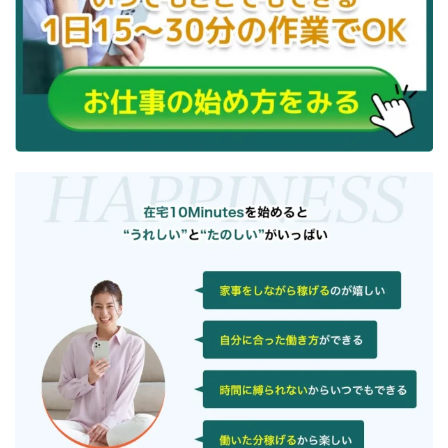
TEDASUKE
The Messiah(ザ・メシア)
THE SAVIOR(ザ・セイバー)
THE SHIP
THE TEAM(ザ チーム)
TIME BANK SYSTEM
TOP WINNER運営事務局
trialwork365(トライアルワーク365)
trillion
trillion運営事務局
Ubiquitous solution
SIDE JOB REACH(サイドジョブリーチ)
Shinya
United Rich F＆B Limited
pm.T株式会社
NEW PRODUCE(ニュープロデュース)
NEW SHIFT(ニューシフト)
NFT
Ng Man Hin
NOBU
NOVA
OliveX
omezu
Owners(次世代型エンジェル投資)
Parrish
PUZZLE
SHIFT(シフト)
QUICK(クイック)
Re:Born(リボーン)
REGAIN(リゲイン)
REVERS(リバース)
RISE UP(ライズアップ)