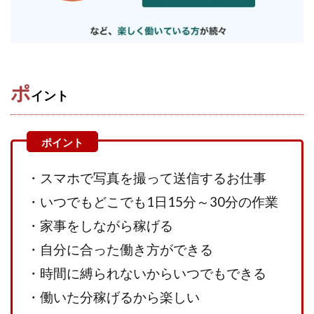
Robert.harry.Ōhno
ROKUYON(ロクヨン)
Rupex Limited
SCM運営事務局
SEVENシステム
SHARE
UBI合同協会サポート
V-System
NEW LIFE!(ニューライフ)
ギガマート株式会社
オプトインアフィリエイト
オプトインアフェリエイト
ポ
イント
おまかせAI運用
おむられいか
ガーディアン・トリニティ
カール鈴木
かずくん
カマAGEインベストメンバーズ
かんたんスマホ副業
かんたん副業
キャッチtheディルハム
イルカ先生
・スマホで写真を撮って送信するお仕事
キャリア(CARRIER)
キャリプロ(キャリアプログラム)
・いつでもどこでも1日15分～30分の作業
キャリプロ運営事務局
きよとらいふ
・家事をしながら稼げる
グッドナビJOB
クニトミ
・自分に合った働き方ができる
グランドマスターピースFX
グローバルプロジェクト
・時間に縛られないからいつでもできる
クロスリテイリング
クロスリテイリング株式会社
・働いた分稼げるから楽しい
コーチング
エンジェル
イマドキの副業