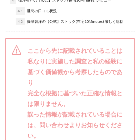
4
攝津智洋の【公式】ストック(在宅10Minutes) レビュー
合同会社リバーシブル
坂元雄徳
4.1
世間の口コミ状況
合同会社リュウシン
合同会社リンク
4.2
攝津智洋の【公式】ストック(在宅10Minutes) 厳しく総括
合同会社リングペイ
吉岡勝利
吉本昌代
吉江 佑弥
和佐大輔
唐莉萍
國富竜也
在宅のんびリッチ
坂井彰吾
安藤 翔大
ここから先に記載されていることは
安達健太郎
我有洋哉
川崎 渉
山形直樹
私なりに実施した調査と私の経験に
山本拓弥(チョゴリ)
山本耕而
岡崎 健二
岡村貴弘
基づく価値観から考察したものであ
岡田芳弘
島田隆則
嵯峨翔太郎
川原 充将
川口 真子
川端 健太
山崎友也
り
川端理恵
工藤 総一郎
工藤総一郎
市川 翔平
完全な根拠に基づいた正確な情報と
市川彩子
布施春輝
平野千春
後藤健二
は限りません。
必勝プロジェクト無双
志賀恭介
成田賢治
誤った情報が記載されている場合に
山崎隆
山岸祐介
宮光勇次
小川ゆうり
は、問い合わせよりお知らせくださ
宮地乙十葉
宮本将
宮林 慶次
宮田裕司
い。
富岡 伸成
富樫美月
富永健
富田湧貴