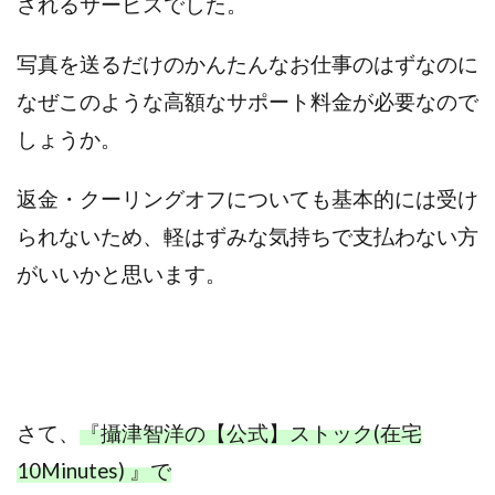
されるサービスでした。
JUPITER運営事務局
Katsutoshi Kumakura
KOJI
KOUTAROU TOMITA
ゴールドラッシュEX
写真を送るだけのかんたんなお仕事のはずなのに
コンサル
合同会社V.S.L
今村雅士
五十嵐
なぜこのような高額なサポート料金が必要なので
五十嵐レオン
五十嵐瑛太
五十嵐真也
しょうか。
井上瑞希
井上裕貴
井口晃
今 努
今、話題!簡単・最新お仕事サービス!
返金・クーリングオフについても基本的には受け
今すぐ始める副業革命
今瀬 健二
久野愛実
られないため、軽はずみな気持ちで支払わない方
今瀬健二
仮想通貨
仮想通貨Vtuberハク
がいいかと思います。
伊東みさき
伊東弘人
伊藤 弘人
会社名 合同会社paradiz
佐竹 良平
佐藤俊幸
佐藤健
佐藤彰洋
二宮瑛士
久保夕貴
佐藤竜
中山 浩昴
三上功太
三上夏治
三宅常雄
三浦健一
上原真琴
上山 大利
さて、
『攝津智洋の【公式】ストック(在宅
下田隆
世界一カンタンなFXの稼ぎ方
中原 徹
10Minutes) 』で
中尾龍
中悠太
丸山 徹
中本英
中村 邦明