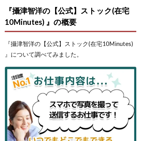
『攝津智洋の【公式】ストック(在宅
株式会社蝶名林
株式会社評判
桐生秀臣
桜木
森 達郎
楠山高広
永森 航汰
楽々収入アップ
10Minutes) 』の概要
楽天ルーム
榎 恭宏
横村 辰徳
正規のお仕事で年収5
武井 康哲
武田勇吾
『攝津智洋の【公式】ストック(在宅10Minutes)
武田章司
毎日安定して稼ぐ！スマホだけですべて完結
』について調べてみました。
毎月簡単収入アップ
水野賢一
合同会社アップステージ
合同会社VSL
【公式】コロコロ・ナタデココ
TADAO YOSHIHARA
SIGN(サイン)
SIGNAL(シグナル)
SKETCH(スケッチ)
SLOW(スロウ)
Smash Works
SONIC(ソニック)
SPARKLE!!(スパークル)
STAR .Company.
STAR.system(スターシステム)
SUPERリベンジャーズ
Technical service Co.
SHYEN GRACE LAURENT INTERNET SERVICES INC