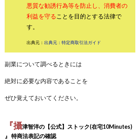
悪質な勧誘行為等を防止し、消費者の
田中 拓哉
田中 旭
田中圭
田中康裕
利益を守る
ことを目的とする法律で
田中武志
田中絵美
田島俊明
甲斐雅人
町田 信義
白川さやか
福林みずき
益井雅
す。
相川奈津妃
相川浩介
相葉はるか
真中 翔
出典元：
出典元：特定商取引法ガイド
石井泰裕
石塚 憲史
石山 昌志
石川聡彦
確定申告
神威(KAMUI)
藤沢琴音
西勇輝
王 義虎
高橋 秀明
革命毎日3万円!
須藤一寿
副業について調べるときには
風間けいご
馬場和義
駒形 哲治
高坂 隆
絶対に必要な内容であることを
高柳 卓馬
高柳大輔
高橋 伸行
高橋 守美
高橋優作
長谷川博
高橋優里
高橋悟
ぜひ覚えておいてください。
高橋拓真
高橋良彰
高橋菜々美
髙野丈
鬼塚尚仁
魅惑のFXスキャルシステム「即金1億円ボタン」
黒澤真
『攝
津智洋の【公式】ストック(在宅10Minutes)
黒田勉
齊藤大地
阿部 亮平
長谷川マコト
』 特商法表記の確認
西崎 薫
金 佳史
西村和之
西森康二