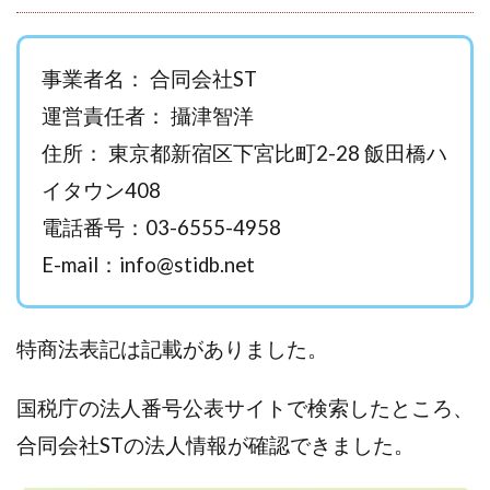
西澤英樹
西田哲朗
話題の最新副業
赤澤天道
近藤かおり
近藤智弘
遠藤 友里子
酒井
事業者名： 合同会社ST
金の虎(マネーの虎)
長澤 祐介
金勝(キムマサル)
運営責任者： 攝津智洋
金子弘給
金子正人
金山莉緒
金本浩
住所： 東京都新宿区下宮比町2-28 飯田橋ハ
鈴木 孝二
鈴木 翔
鈴木優次郎
鈴木克佳
イタウン408
鈴木翔
鈴村有基
生成AIの学校「飛翔」
犬神空
株式会社TOKYO STYLE
株式会社ドライブ
電話番号：03-6555-4958
株式会社グロース
株式会社ゲート
E-mail：
info@stidb.net
株式会社ゴールドレバテック
株式会社サンアイ
株式会社ジョイン
株式会社スパイラル
特商法表記は記載がありました。
株式会社スマイル
株式会社セカンド
株式会社タイプ
株式会社チャプター2
国税庁の法人番号公表サイトで検索したところ、
株式会社ナチュラルナイン
株式会社カーロット
合同会社STの法人情報が確認できました。
株式会社ナレッジ
株式会社ニュース
株式会社ネクスト
株式会社ネクト