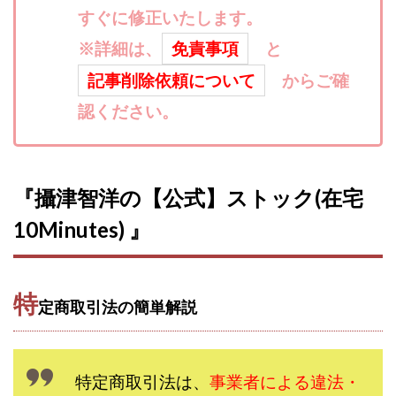
すぐに修正いたします。
寺澤英明
将軍
小川 和人
小林 実
山口英樹
小林よしのり
小林尚美
小林正人
※詳細は、
免責事項
と
小林雄樹
小森みずき
小泉一浩
記事削除依頼について
からご確
少額資金で激安不動産投資
尾崎圭司
山中祐希
認ください。
山之内リアルエステート株式会社
山口孝志
株式会社STAGE
株式会社STS
合同会社アース
自分の選んだ写真が収益に!!
稲川博紀
『攝津智洋の【公式】ストック(在宅
空いた時間で高齢者でも稼げる
10Minutes) 』
競馬でカンタン副業 運営事務局
竹井佑介
竹原芳美
竹田茉生
米澤 蓮
紀田 奈々未
紫垣英昭
織田慶
臼井穂乃果
秒速のFX スキャルマジック
特
定商取引法の簡単解説
舟引佑太
荒木剛志
菅原将悟
華山奈緒子
落合琢哉
葉月らな
藏野 雄哉
藤原飛鳥
藤咲優
藤堂 成一
藤堂健一
秘密のテキスト
特定商取引法は、
事業者による違法・
秋葉 卓也
藤田 陸
畑岡宏光
田中