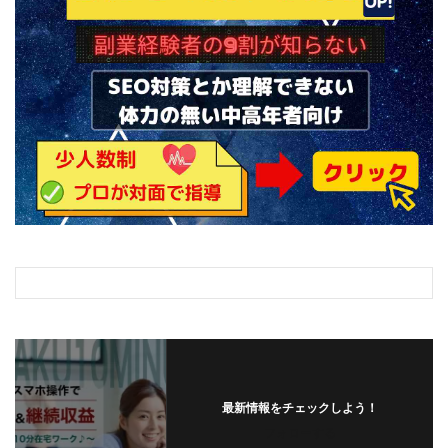
ライフデザイン出版合同会社
らくらくできるスマホ副業
リッチ ギャザリング
リッチ ルーラー
リライアンス(Reliance)
ロミオ・ロドリゲス・ジュニア
ワークスフランチャイジーオフィス
ワークホップ(Work Hop)
ワールドリユースシステム
マネーの湖
マックス岩井
なし
フェールNaviシステム
ニューイヤーパラダイス
ネオナビ
ネオナビ 我有洋哉
ネオライフPROJECT(プロジェクト)
ネットサーフィンをお金に換える
ネットスター
ハイブリッド・トレード・アカデミア
はじめての資産運用
ハピネスサロン
はるかコーチング
フィアナ
フォトチェッカー
最新情報をチェックしよう！
マスターピース(MASTER PIECE)
フォトレ
フォローする
フォリオJP(Folio)
ふくぎょうパラダイス