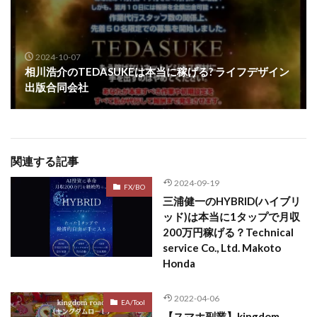
スクエア株式会社
スター・プラチナ
スマート副業
スマホのビジネス
スマート資産形成(LDF)
スマキャン(SMACAN)
スマナビ.com
2024-10-07
相川浩介のTEDASUKEは本当に稼げる? ライフデザイン
スマホ1台でどこでも副収入
スマホアベンジャー
出版合同会社
スマホタップだけで
スマホでらくらく副収入アプリ
スマホで副収入の決定版
スマホで始める在宅生活
スマホで稼げる?【裏ワザ副業】
スマホのおしごと
関連する記事
トレーダーKaibe
ナイトグループ 岡崎
2024-09-19
わずか1日で5万円以上稼ぐ利用者が続出
ゆきや
FX/BO
三浦健一のHYBRID(ハイブリ
マネパン KOJI
マネロブ
みきお校長
ミユ
ッド)は本当に1タップで月収
ミラクル(MIRACLE)
ミリオネア5
200万円稼げる？Technical
service Co., Ltd. Makoto
ミリオネアチャレンジ
ミリオンラボ(million labo)
Honda
ミリチャレ
みんなのハッピーワーク
ゆるリッチ
マネーキューピット
ライフアップ(LIFE UP)
2022-04-06
EA/Tool
ライブアドバイザーカレッジ
【スマホ副業】kingdom