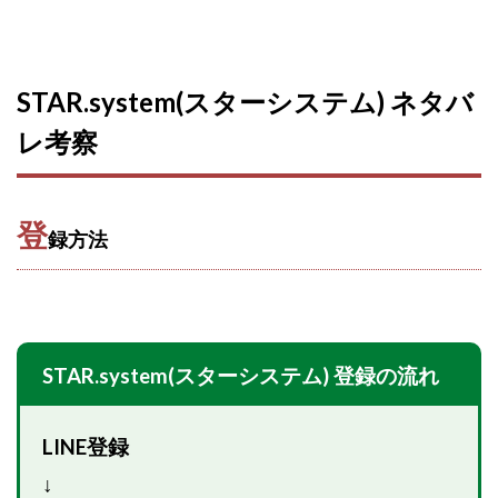
TEDASUKE
The Messiah(ザ・メシア)
THE SAVIOR(ザ・セイバー)
THE SHIP
THE TEAM(ザ チーム)
TIME BANK SYSTEM
STAR.system(スターシステム) ネタバ
TOP WINNER運営事務局
レ考察
trialwork365(トライアルワーク365)
trillion
trillion運営事務局
Ubiquitous solution
SIDE JOB REACH(サイドジョブリーチ)
Shinya
登
United Rich F＆B Limited
pm.T株式会社
録方法
NEW PRODUCE(ニュープロデュース)
NEW SHIFT(ニューシフト)
NFT
Ng Man Hin
NOBU
NOVA
OliveX
omezu
Owners(次世代型エンジェル投資)
Parrish
PUZZLE
STAR.system(スターシステム) 登録の流れ
SHIFT(シフト)
QUICK(クイック)
Re:Born(リボーン)
REGAIN(リゲイン)
LINE登録
REVERS(リバース)
RISE UP(ライズアップ)
↓