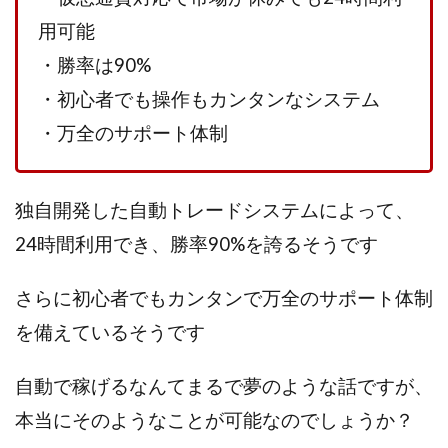
用可能
株式会社蝶名林
株式会社評判
桐生秀臣
桜木
森 達郎
楠山高広
永森 航汰
楽々収入アップ
・勝率は90%
楽天ルーム
榎 恭宏
横村 辰徳
・初心者でも操作もカンタンなシステム
正規のお仕事で年収5
武井 康哲
武田勇吾
・万全のサポート体制
武田章司
毎日安定して稼ぐ！スマホだけですべて完結
毎月簡単収入アップ
水野賢一
独自開発した自動トレードシステムによって、
合同会社アップステージ
合同会社VSL
【公式】コロコロ・ナタデココ
TADAO YOSHIHARA
24時間利用でき、勝率90%を誇るそうです
SIGN(サイン)
SIGNAL(シグナル)
SKETCH(スケッチ)
さらに初心者でもカンタンで万全のサポート体制
SLOW(スロウ)
Smash Works
SONIC(ソニック)
を備えているそうです
SPARKLE!!(スパークル)
STAR .Company.
STAR.system(スターシステム)
SUPERリベンジャーズ
自動で稼げるなんてまるで夢のような話ですが、
Technical service Co.
本当にそのようなことが可能なのでしょうか？
SHYEN GRACE LAURENT INTERNET SERVICES INC