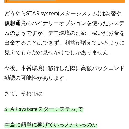
CASHｘCAPTURE運営事務局
ChatGPTセミナー
chokoっと
CIEL(シエル)
CM再生で100万円!
どうやらSTAR.system(スターシステム)
は為替や
CONNECT(コネクト)
dagen
仮想通貨のバイナリーオプションを使ったシステ
Dan.Inoue(ダン イノウエ)
Diary(ダイアリー)
ムのようですが、
デモ環境のため、稼いだお金を
BREAKER(ブレイカー)
DTH Co.
EA/Tool
出金することはできず、利益が増えているように
EVER
Everyone(エブリワン)
見えてもただの見せかけでしかありません。
EXIT MONEY(イグジットマネー)
expand 副業紹介事務局
FANFARE(ファンファーレ)
fargo(ファーゴ)
今後、本番環境に移行した際に高額バックエンド
FCシステム
feppiness株式会社
勧誘の可能性があります。
Finance Life(ファイナンスライフ)
BTC FIRE(ビットファイヤ)
BPOINT
folio Co. Ltd.
さて、
それでは
ADVANCE(アドバンス)
【公式】ストック(在宅10Minutes)
STAR.system(スターシステム)で
【公式】パンド・ラミ
@kiyo
000万～1億を誰でも目指せる!
000円をGET
本当に簡単に稼げている人がいるのか