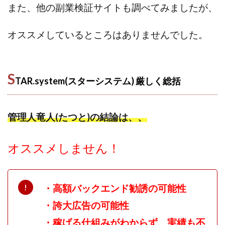
Lisa
Makoto Honda
LEMON(レモン)
また、他の副業検証サイトも調べてみましたが、
manerak
Mari(武島麻里)
MARKET(マーケット)
オススメしているところはありませんでした。
MASA
Master Piece運営事務局
Masters Bank(マスターズバンク)
MAXIM(マクシム)
METHOD30運営事務局
S
TAR.system(スターシステム) 厳しく
総括
MGB COMPANY(エムジーピーカンパニー)
MIBC
MIDAS(ミダス)
Life Lead運営事務局
Layla
FREELANCE運営事務局
GRAND SLAM(グランドスラム)
管理人竜人(たつと)の結論は、、
FRONTIER(フロンティア)
FX
FX GO tap
FX King's TRUST
FX/BO
FXミリオネアタワー
オススメしません！
FX鬼の手
GAFAシステム
GATE(ゲート)
GB株式会社
GOAL-B
GREAT JOY(グレートジョイ)
Kyouji Sayama
happy-style
Hisanori Teduka
・高額バックエンド勧誘の可能性
HPR株式会社
HYBRID(ハイブリッド)
IHR
・誇大広告の可能性
ITS合同会社
JOURNEY（ジャーニー）
・稼げる仕組みがわからず、実績も不