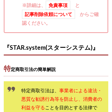
※詳細は、
免責事項
と
寺澤英明
将軍
小川 和人
小林 実
山口英樹
小林よしのり
小林尚美
小林正人
記事削除依頼について
からご確
小林雄樹
小森みずき
小泉一浩
認ください。
少額資金で激安不動産投資
尾崎圭司
山中祐希
山之内リアルエステート株式会社
山口孝志
株式会社STAGE
株式会社STS
合同会社アース
『STAR.system(スターシステム)』
自分の選んだ写真が収益に!!
稲川博紀
空いた時間で高齢者でも稼げる
競馬でカンタン副業 運営事務局
竹井佑介
竹原芳美
特
定商取引法の簡単解説
竹田茉生
米澤 蓮
紀田 奈々未
紫垣英昭
織田慶
臼井穂乃果
秒速のFX スキャルマジック
舟引佑太
荒木剛志
菅原将悟
華山奈緒子
特定商取引法は、
事業者による違法・
落合琢哉
葉月らな
藏野 雄哉
藤原飛鳥
悪質な勧誘行為等を防止し、消費者の
藤咲優
藤堂 成一
藤堂健一
秘密のテキスト
利益を守る
ことを目的とする法律で
秋葉 卓也
藤田 陸
畑岡宏光
田中