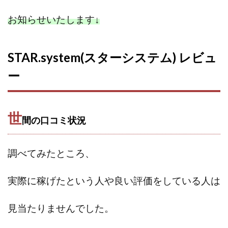
100億円ドリームウィーク2025
お知らせいたします
↓
10万円GET!!～動画を見て～
2024年最新LINE副業「LIFE」
3問副業 アンケートモニター
Advance Edge
STAR.system(スターシステム) レビュ
AI YouTuberビジネス講座
Blue Triangle Limited
ー
AI（人工知能）
AI∞所得
AIアプリで稼ぐ/このアプリがすごい
AIサービス(XTOOL)
AI時代の情報発信講座
AI運用サポート
世
間の口コミ状況
AmazingTick
Amazon
Back Up!!!!運営事務局
Baron
BETTER CHOICE LIMITED
FIRE
調べてみたところ、
FREEDOM(フリーダム)
MONEY LIFE運営事務局
Ltd.
LIFE Style(ライフスタイル)
LifeCreate合同会社
実際に稼げたという人や
良い評価をしている人は
LINE
LINE JOBNAVI(ジョブナビ)
LINEアンケートに答えて!?
LINEでスタンプ送るだけ
見当たりませんでした。
LINEで簡単アンケート
LiNK
LINK(リンク)