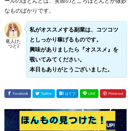
ールのほとんどは、実際のところほとんどが微妙
中村健吾
中村友也
中村洸一
中村陽
なものばかりです。
中田光治
中谷司
中野
中野 友貴
中野愛望
佐藤由規
佐藤隆司
私がオススメする副業は、コツコツ
一般財団法人日本投資家育成機構
合同会社Artemis
としっかり稼げるものです。
加藤陸
加藤隆伸
動画を見てGET
竜人(た
つと)
動画を見て報酬GET(ゲット)
北野毅
千葉雄介
興味がありましたら『オススメ』を
即金アプリを無料ダウンロードして毎日30
友成 優吾
覗いてみてください。
古賀稜
合同会社 RoyalBond
合同会社AZone
本日もありがとうございました。
加藤浩司
合同会社blue
合同会社CMP
合同会社Fans
合同会社first
合同会社Like Factory
合同会社NT
合同会社REEF
合同会社Renaissance
合同会社Smile
合同会社ST
合同会社start moving
加藤浩次
加藤敏行
倉由美希
写真を選んで収益GET
億のゲームチェンジ
億の継承
億り人プロジェクト
儲けの達人FX