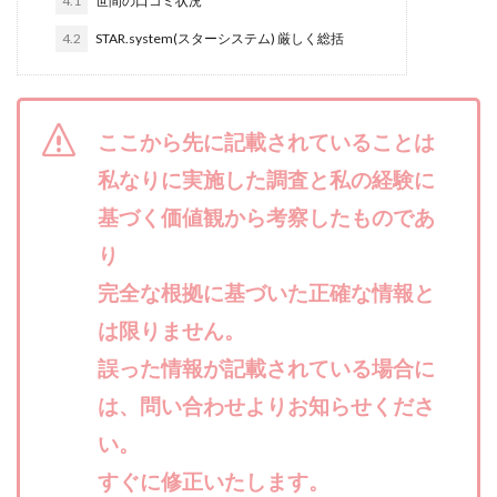
4.1
世間の口コミ状況
合同会社リバーシブル
坂元雄徳
4.2
STAR.system(スターシステム) 厳しく総括
合同会社リュウシン
合同会社リンク
合同会社リングペイ
吉岡勝利
吉本昌代
吉江 佑弥
和佐大輔
唐莉萍
國富竜也
ここから先に記載されていることは
在宅のんびリッチ
坂井彰吾
安藤 翔大
私なりに実施した調査と私の経験に
安達健太郎
我有洋哉
川崎 渉
山形直樹
基づく価値観から考察したものであ
山本拓弥(チョゴリ)
山本耕而
岡崎 健二
岡村貴弘
り
岡田芳弘
島田隆則
嵯峨翔太郎
川原 充将
川口 真子
川端 健太
山崎友也
完全な根拠に基づいた正確な情報と
川端理恵
工藤 総一郎
工藤総一郎
市川 翔平
は限りません。
市川彩子
布施春輝
平野千春
後藤健二
誤った情報が記載されている場合に
必勝プロジェクト無双
志賀恭介
成田賢治
は、問い合わせよりお知らせくださ
山崎隆
山岸祐介
宮光勇次
小川ゆうり
い。
宮地乙十葉
宮本将
宮林 慶次
宮田裕司
すぐに修正いたします。
富岡 伸成
富樫美月
富永健
富田湧貴