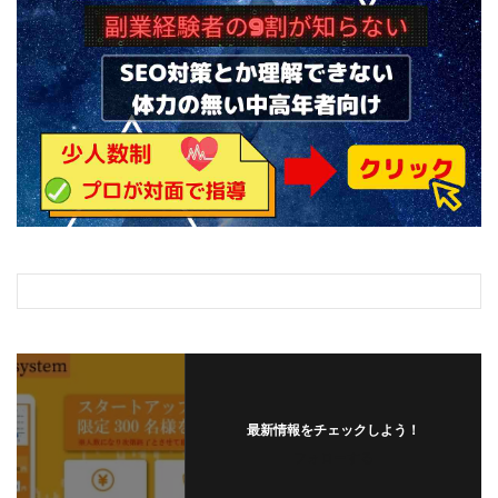
全自動AIシステム(Trading System)
全自動インサイダーROBOT
内藤 洋子
内藤隆児
円城寺
写真や動画にいいねするだけ!
写真を送信して報酬GET
写真を選んで安定した収益を！
副業専門オープンチャット
冨永愛理
出口洋平
初心者
前田 義明
前田愛
副業
副業コンシェルジュ鈴木
副業ネットワーク
副業の教室事務局
副業ポスト
副業ポスト運営事務局
七里信一
一般社団法人こころインターナショナル
ザ・プレジデント(THE PRESIDENT)
タートルビジネススクール
スマホ内の画像を送信してカンタン副収入
スマホ副業
最新情報をチェックしよう！
スマホ副業ナビ
スマホ副業ナビ(ふくぎょーまいすたー)
フォローする
スマリッチ(smarich)
センサーズ
センター(center)