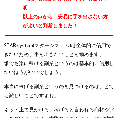
JUPITER運営事務局
Katsutoshi Kumakura
KOJI
明
KOUTAROU TOMITA
ゴールドラッシュEX
以上の点から、安易に手を出さない方
コンサル
合同会社V.S.L
今村雅士
五十嵐
がよいと判断しました！
五十嵐レオン
五十嵐瑛太
五十嵐真也
井上瑞希
井上裕貴
井口晃
今 努
今、話題!簡単・最新お仕事サービス!
STAR.system(スターシステム)は全体的に信用で
今すぐ始める副業革命
今瀬 健二
久野愛実
きないため、手を出さないことを勧めます。
今瀬健二
仮想通貨
仮想通貨Vtuberハク
誰でも楽に稼げる副業というのは基本的に信用し
伊東みさき
伊東弘人
伊藤 弘人
ないほうがいいでしょう。
会社名 合同会社paradiz
佐竹 良平
佐藤俊幸
佐藤健
佐藤彰洋
二宮瑛士
久保夕貴
本当に稼げる副業というのを見つけるのは、とて
佐藤竜
中山 浩昴
三上功太
三上夏治
も難しいことですよね。
三宅常雄
三浦健一
上原真琴
上山 大利
下田隆
世界一カンタンなFXの稼ぎ方
中原 徹
ネット上で見かける、稼げると言われる商材やツ
中尾龍
中悠太
丸山 徹
中本英
中村 邦明