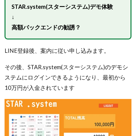
Robert.harry.Ōhno
ROKUYON(ロクヨン)
STAR.system(スターシステム)デモ体験
Rupex Limited
SCM運営事務局
SEVENシステム
↓
SHARE
UBI合同協会サポート
V-System
高額バックエンドの勧誘？
NEW LIFE!(ニューライフ)
ギガマート株式会社
オプトインアフィリエイト
オプトインアフェリエイト
おまかせAI運用
おむられいか
LINE登録後、案内に従い申し込みます。
ガーディアン・トリニティ
カール鈴木
かずくん
カマAGEインベストメンバーズ
かんたんスマホ副業
その後、STAR.system(スターシステム)
のデモシ
かんたん副業
キャッチtheディルハム
イルカ先生
ステム
にログインできるようになり、最初から
キャリア(CARRIER)
キャリプロ(キャリアプログラム)
10万円が入金されています
キャリプロ運営事務局
きよとらいふ
グッドナビJOB
クニトミ
グランドマスターピースFX
グローバルプロジェクト
クロスリテイリング
クロスリテイリング株式会社
コーチング
エンジェル
イマドキの副業