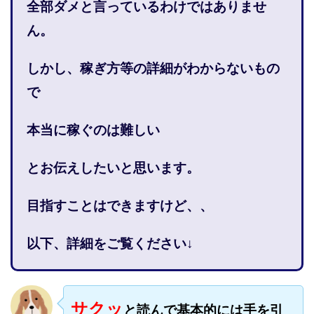
全部ダメと言っているわけではありませ
株式会社PROGRESS
株式会社Regene
ん。
株式会社Research
株式会社reward
株式会社ROAD
株式会社SD TRUST
株式会社SELLTEC
しかし、稼ぎ方等の詳細がわからないもの
株式会社Seven stud
株式会社SixSence
で
株式会社Smart Life
株式会社soleil
株式会社monokoko
株式会社Link Partners
本当に稼ぐのは難しい
株式会社Axio
株式会社FlowRace
株式会社BANKER6
株式会社Be honest
とお伝えしたいと思います。
株式会社Bell tree
株式会社BLOOM
株式会社BLUE
株式会社Continue Marketing LAB
株式会社e-plus
目指すことはできますけど、、
株式会社FC
株式会社FEEL
株式会社first
株式会社FrontShine
株式会社Link
以下、詳細をご覧ください↓
株式会社GENERALHAWK
株式会社gleam
株式会社GOLAZO
株式会社greed
株式会社GW
株式会社H・S
サクッ
株式会社H.S
株式会社ICC
と読んで基本的には手を引