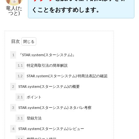
株式会社jカンパニー
株式会社K&H
株式会社LAMP
竜人(た
くことをおすすめします。
つと)
手塚 久典
戸井田拓也
株式会社Stella
大川康治
坪井 健
堤 舞尋
塚原健太
塩田沙代
夏目歩美
多田明弘
大原 哲男
目次
大原哲男
大島眞理子
大島領介
大川智宏
坂本よしたか
大森淳弘
大田賢二
大西良幸
1
『STAR.system(スターシステム)』
天内 碧海
天才トレーダーヤス
天本隼人
1.1
特定商取引法の簡単解説
天照(アマテラス)プロジェクト
天野 照章
奥野雄二
1.2
STAR.system(スターシステム) 特商法表記の確認
宇佐美恵那
安藤 仁
坂本桃太郎
坂口健
2
STAR.system(スターシステム)の概要
安達健太朗
合同会社ミドル
合同会社アドバンス
2.1
ポイント
合同会社ウェルファースト
合同会社クラウドジャパン
合同会社サウザントレフト
3
STAR.system(スターシステム) ネタバレ考察
合同会社サバイバルグランピング
合同会社シームレス
3.1
登録方法
合同会社センス
合同会社チルダワーク
4
STAR.system(スターシステム) レビュー
合同会社ナチュ
合同会社ネクストイノベーション