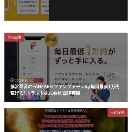
センタービレッジ合同会社
ソウルメイト(SOUL MATE)
ソフト株式会社
タスク詐欺
スマホふくぎょうのおしごと！
チャプロ
ちょこスマ
ちょこっと
ちょこプラ(choco+)
前の記事
ちょな(蝶名林達也)
どこでもビジネス
トライアル
トラスト株式会社
ドリームクラフターズ
ドリームテック合同会社
ドリームワーク
スマホを使って稼ぐ方法
スマホひとつでらくらく副業
トレンド
スマートジョブnet
2024-10-05
サクッとお仕事サービス
サクッと毎日5万円
藤沢琴音のFANFARE(ファンファーレ)は毎日最低1万円
稼げる? トラスト株式会社 西澤英樹
サポーターズファミリー(supporter's family)
サルでも出来る!最新のお金の稼ぎ方
ジーニアスブラックボックス
次の記事
スーパースマイル(SUPER SMILE)
スキマ時間で稼ぐ Job Lob
スキマ時間の有効活用