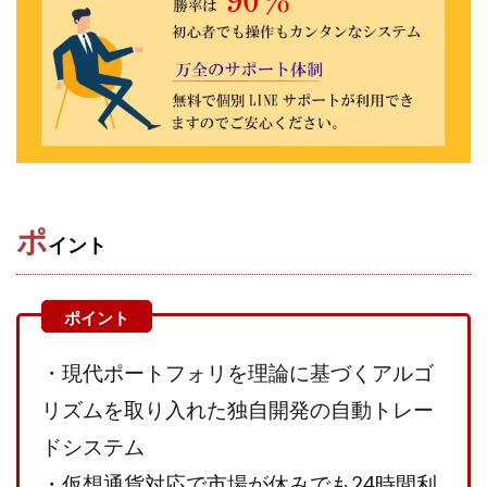
株式会社エキスパート
株式会社オーシャン・ファーム
株式会社オタケン
株式会社ラット
株式会社リテラシー
特別副業助成金 夢実現キャンペーン
清原達郎
沖中純一
河村一志
河野真美
波乗りジョニー
波乗り波動論
浅野夕美
浜田雄介
海外運営
深原祥太
清原資産管理グループ
清水 貴裕
江面邦彦
ポ
イント
清水圭一郎
渡辺佳織
湯浅 和弘
滝沢 風香
滝沢賢治
濵田雄介
無料!カンタン!はやっ!誰でも週給35万円GET!!
熊倉 駿介
片山恵美子
物販/せどり/転売
・現代ポートフォリを理論に基づくアルゴ
物販ONE(miraise)
池本 慎一
江上 一機
リズムを取り入れた独自開発の自動トレー
株式会社リンクス
椿梨沙
株式会社ワーク
ドシステム
株式会社ワイズ
株式会社ワンダーリアリティ
・仮想通貨対応で市場が休みでも24時間利
株式会社仕
株式会社和
株式会社心渡