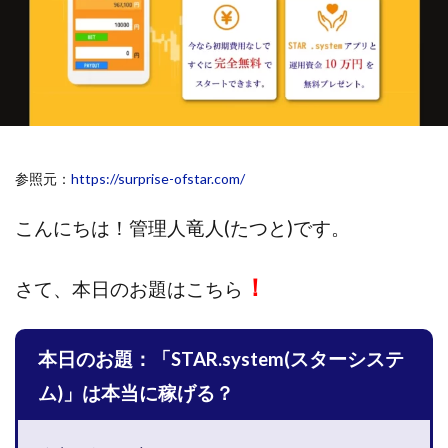
斉藤 敏雄
斎藤 敏雄
新井 孝弘
新井 悠馬
新川卓也
新選組(ガチンコ副業投資)
星野拓馬
望月詩織
暮らしのノマド
最先端スマホワーク
最新AI 5つの錬金術
最短1分で3万円が稼げる即金副業アプリ
最短即日>>高収入
最速PPCアフィリエイト
参照元：
https://surprise-ofstar.com/
有限会社エステージア
有限会社ユースフルインフォ
有限会社現代
有限会社自由人
望月 光
こんにちは！
管理人竜人(たつと)です。
株式会社8EIGHT8
株式会社Asset Cube
戸田 亮太
！
株式会社PRICELESS
株式会社NATURAL NINE
さて、
本日のお題はこちら
株式会社NEXT LEVEL
株式会社NKcreative
株式会社note
株式会社OMT
株式会社one
本日のお題：「STAR.system(スターシステ
株式会社ORIT
株式会社PACHA(パチャ)
ム)」は本当に稼げる？
株式会社PLUM
株式会社Precious.Light
株式会社PRINCELESS
株式会社Logical Forex