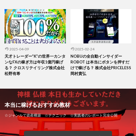
2025-04-09
2025-02-24
天才トレーダー”K”の世界一カンタ
NOBUの全自動インサイダー
ンなFXの稼ぎ方は年収1億円稼げ
ROBOT は本当にボタンを押すだ
る？ クロスリテイリング株式会社
けで稼げる？ 株式会社PRICELESS
松野有希
岡村貴弘
本当に稼げるおすすめ教材
☆ジャンルで資産構築 ☆テクニック ☆実践者のレポート完全公開