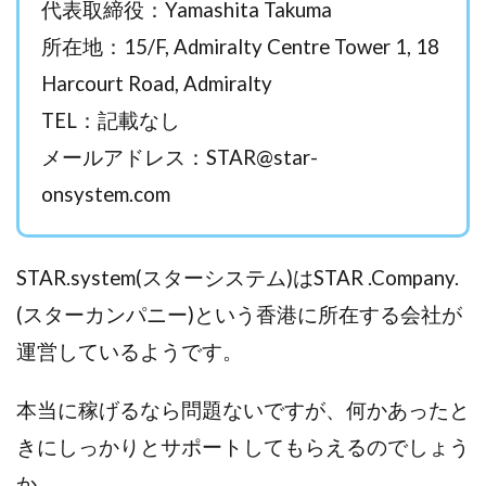
代表取締役：Yamashita Takuma
西澤英樹
西田哲朗
話題の最新副業
赤澤天道
所在地：15/F, Admiralty Centre Tower 1, 18
近藤かおり
近藤智弘
遠藤 友里子
酒井
Harcourt Road, Admiralty
金の虎(マネーの虎)
長澤 祐介
金勝(キムマサル)
TEL：記載なし
金子弘給
金子正人
金山莉緒
金本浩
メールアドレス：
STAR@star-
鈴木 孝二
鈴木 翔
鈴木優次郎
鈴木克佳
鈴木翔
鈴村有基
生成AIの学校「飛翔」
onsystem.com
犬神空
株式会社TOKYO STYLE
株式会社ドライブ
株式会社グロース
株式会社ゲート
STAR.system(スターシステム)はSTAR .Company.
株式会社ゴールドレバテック
株式会社サンアイ
(スターカンパニー)という香港に所在する会社が
株式会社ジョイン
株式会社スパイラル
運営しているようです。
株式会社スマイル
株式会社セカンド
株式会社タイプ
株式会社チャプター2
本当に稼げるなら問題ないですが、何かあったと
株式会社ナチュラルナイン
株式会社カーロット
きにしっかりとサポートしてもらえるのでしょう
株式会社ナレッジ
株式会社ニュース
か
株式会社ネクスト
株式会社ネクト