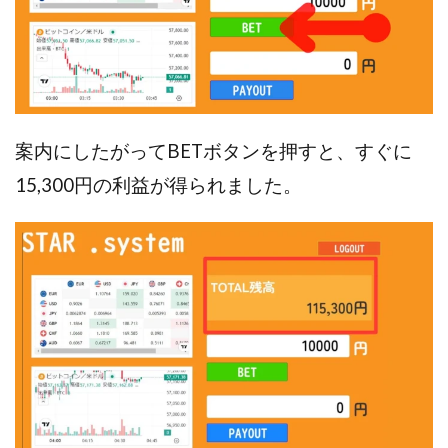
VICTOR(ビクター)
アークAI
VIP LIVE STERAM
WILLIAM CULANDOG JOROLAN
Winners Life(ウィナーズライフ)
WINNING ACADEMY(ウイニングアカデミー)
Workings(ワーキング)
World Trader Co Ltd
案内にしたがってBETボタンを押すと、すぐに
Write UP
Yamashita Takuma
YSK
15
,300円の利益が得られました。
ZEXS運営事務局
アイランドセブン(I-LAND 7)
いいね!するだけ
アクシス合同会社
アダルトアフィリエイトクラブ(AAC)
アップライフ
アドネス株式会社
アフェリエイトは稼げない
アブダビ先生
アプリ
アプリで確認するだけ
アプリ生活
アモン
アラン・ソリマチ
New Pioneer
MONEY QUEEN(マネークイーン)
コア(CORE)
Delta運営サポート事務局
BUTTER CASH(バターキャッシュ)
BUZプロジェクト