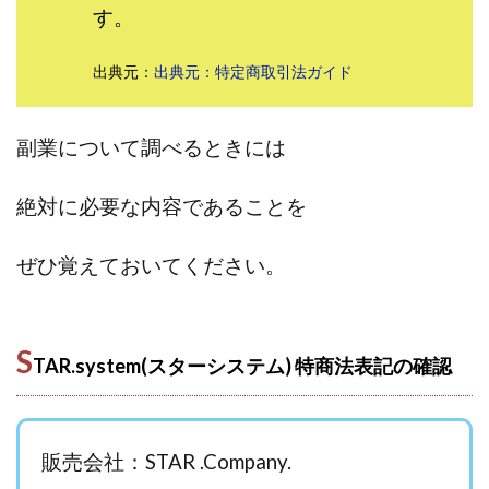
す。
田中 拓哉
田中 旭
田中圭
田中康裕
田中武志
田中絵美
田島俊明
甲斐雅人
出典元：
出典元：特定商取引法ガイド
町田 信義
白川さやか
福林みずき
益井雅
相川奈津妃
相川浩介
相葉はるか
真中 翔
副業について調べるときには
石井泰裕
石塚 憲史
石山 昌志
石川聡彦
確定申告
神威(KAMUI)
藤沢琴音
西勇輝
絶対に必要な内容であることを
王 義虎
高橋 秀明
革命毎日3万円!
須藤一寿
風間けいご
馬場和義
駒形 哲治
高坂 隆
ぜひ覚えておいてください。
高柳 卓馬
高柳大輔
高橋 伸行
高橋 守美
高橋優作
長谷川博
高橋優里
高橋悟
高橋拓真
高橋良彰
高橋菜々美
髙野丈
S
TAR.system(スターシステム) 特商法表記の確認
鬼塚尚仁
魅惑のFXスキャルシステム「即金1億円ボタン」
黒澤真
黒田勉
齊藤大地
阿部 亮平
長谷川マコト
販売会社：STAR .Company.
西崎 薫
金 佳史
西村和之
西森康二