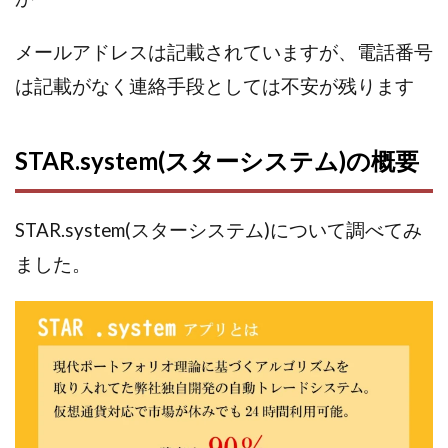
株式会社パワープロモート
株式会社ファナウス
メールアドレスは記載されていますが、電話番号
株式会社フィールド
株式会社プラスビジョン
は記載がなく連絡手段としては不安が残ります
株式会社ブリッジ
株式会社プルミエールエージェント
株式会社ライズ
株式会社キャッツ
株式会社お友達企画
株式会社ラブアンドピース
STAR.system(スターシステム)の概要
株式会社アイリス
株式会社TRIBE
株式会社Ubiquitous Solution
株式会社Uスクウェア
STAR.system(スターシステム)について調べてみ
株式会社Works Agency
株式会社WorksAgency
ました。
株式会社X-style
株式会社YASAKA
株式会社アート
株式会社アイコン
株式会社アイラボ
株式会社アオヤマ
株式会社オリジナル
株式会社アクト
株式会社アシスト
株式会社アシスト・クローバー
株式会社アスク
株式会社アドバンス
株式会社イージー
株式会社インター
株式会社インラージ