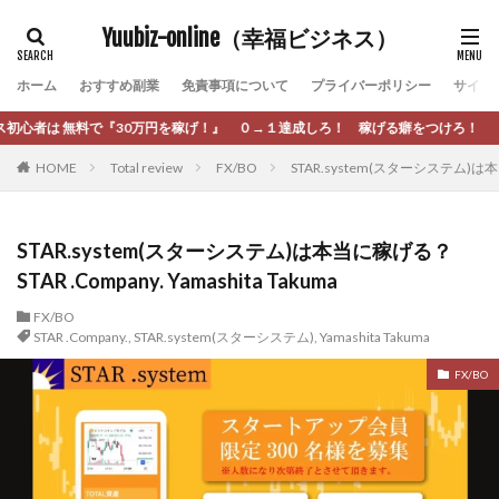
カテゴリー
Yuubiz-online（幸福ビジネス）
ホーム
おすすめ副業
免責事項について
プライバーポリシー
サイト
タグ
円を稼げ！』 ０→１達成しろ！ 稼げる癖をつけろ！
[公式]マネツク
松永千代
本田
杉本 裕介
HOME
Total review
FX/BO
STAR.system(スターシステム)は本当に稼
村上翔吾
村岡 大樹
村麻巴香
松尾健一郎
松尾豊
松岡峻亮
松崎リオナ
松木慎也
松澤英二
本当にあったうまい話
松野有希
STAR.system(スターシステム)は本当に稼げる？
STAR .Company. Yamashita Takuma
柏木直人
栗原久美子
栗田真一
株式会社 door
株式会社 e-FLAGS
株式会社 FREDERIQS
FX/BO
STAR .Company.
,
STAR.system(スターシステム)
,
Yamashita Takuma
株式会社 安藤企画
株式会社 業
株式会社１(イチ)
FX/BO
株式会社8Bee
本橋へいすけ
木村大輔
株式会社Appacle
日給5万円可能なながら感覚の副収入アプリ
投資
投資家 亜依
攝津智洋
放置ISマネー(放置 is money)