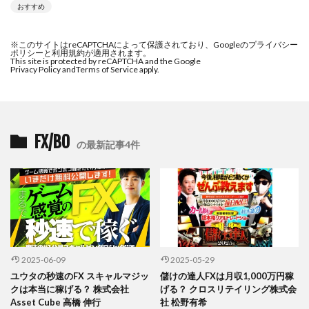
おすすめ
プラチナメソッド2024
ブラックサタン(Black Satan)
フラットワーク
フリー株式会社
※このサイトはreCAPTCHAによって保護されており、Googleのプライバシー
ポリシーと利用規約が適用されます。
フルーツ(スマホをタップするだけ!?)
ホーム合同会社
This site is protected by reCAPTCHA and the Google
Privacy Policy and
Terms of Service apply.
ほったらかしFX運営事務局
マイリスト(My List)
김 가싸
検索
FX/BO
の最新記事4件
2025-06-09
2025-05-29
ユウタの秒速のFX スキャルマジッ
儲けの達人FXは月収1,000万円稼
クは本当に稼げる？ 株式会社
げる？ クロスリテイリング株式会
Asset Cube 高橋 伸行
社 松野有希