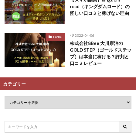
road（キングダムロード）の
ライフデザイン出版合同会社
らくらくできるスマホ副業
怪しい口コミと稼げない理由
リッチ ギャザリング
リッチ ルーラー
リライアンス(Reliance)
ロミオ・ロドリゲス・ジュニア
ワークスフランチャイジーオフィス
2022-04-06
FX/BO
株式会社8Bee 大川康治の
ワークホップ(Work Hop)
ワールドリユースシステム
GOLD STEP（ゴールドステッ
マネーの湖
マックス岩井
なし
プ）は本当に稼げる？評判と
フェールNaviシステム
ニューイヤーパラダイス
口コミレビュー
ネオナビ
ネオナビ 我有洋哉
ネオライフPROJECT(プロジェクト)
カテゴリー
ネットサーフィンをお金に換える
ネットスター
ハイブリッド・トレード・アカデミア
はじめての資産運用
ハピネスサロン
はるかコーチング
フィアナ
フォトチェッカー
マスターピース(MASTER PIECE)
フォトレ
フォリオJP(Folio)
ふくぎょうパラダイス