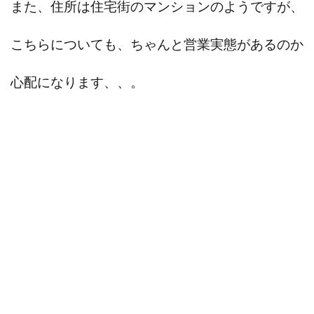
また、住所は住宅街のマンションのようですが、
QUICK(クイック)
Re:Born(リボーン)
REGAIN(リゲイン)
REVERS(リバース)
RISE UP(ライズアップ)
Robert.harry.Ōh
こちらについても、ちゃんと営業実態があるのか
ROKUYON(ロクヨン)
Rupex Limited
SCM運営事務局
心配になります、、。
SHARE
UBI合同協会サポート
V-System
NEW LIFE
ギガマート株式会社
オプトインアフィリエイト
オプトイ
おまかせAI運用
おむられいか
ガーディアン・トリニティ
かずくん
カマAGEインベストメンバーズ
かんたんスマホ
かんたん副業
キャッチtheディルハム
イルカ先生
キ
キャリプロ(キャリアプログラム)
キャリプロ運営事務局
グッドナビJOB
クニトミ
グランドマスターピースFX
グローバルプロジェクト
クロスリテイリング
クロスリテ
コーチング
エンジェル
イマドキの副業
VICTOR(ビ
アークAI
VIP LIVE STERAM
WILLIAM CULANDOG JOROLA
Winners Life(ウィナーズライフ)
WINNING ACADEMY(ウイ
Workings(ワーキング)
World Trader Co Ltd
Write UP