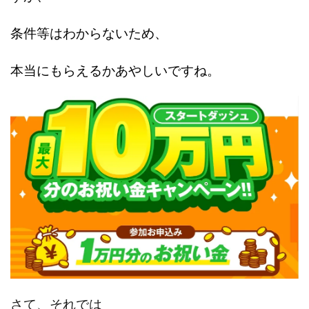
ワークスフランチャイジーオフィス
ワークホップ(Work Hop)
ワールドリユースシステム
マネーの湖
マックス岩井
条件等はわ
からないため、
フェールNaviシステム
ニューイヤーパラダイス
ネオナビ
ネオナビ 我有洋哉
ネオライフPROJECT(プロジェクト)
本当にもらえるかあやしいですね。
ネットサーフィンをお金に換える
ネットスター
ハイブリッド・トレード・アカデミア
はじめての資産運用
はるかコーチング
フィアナ
フォトチェッカー
マスターピース(MASTER PIECE)
フォトレ
フォリオJP(Foli
ふくぎょうパラダイス
プラチナメソッド2024
ブラックサタン(
フラットワーク
フリー株式会社
フルーツ(スマホをタップす
ホーム合同会社
ほったらかしFX運営事務局
マイリスト(My L
検索
さて、
それでは