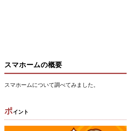
YSK
ZEXS運営事務局
アイランドセブン(I-LAND 7)
い
アクシス合同会社
アダルトアフィリエイトクラブ(AAC)
アドネス株式会社
アフェリエイトは稼げない
アブダビ先
アプリで確認するだけ
アプリ生活
アモン
アラン・
New Pioneer
MONEY QUEEN(マネークイーン)
コア(CORE
Delta運営サポート事務局
BUTTER CASH(バターキャッシュ)
CASHｘCAPTURE運営事務局
ChatGPTセミナー
chokoっ
スマホームの概要
CM再生で100万円!
CONNECT(コネクト)
dagen
Dan.Inoue(ダン イノウエ)
Diary(ダイアリー)
BREAKER(
スマホームについて調べてみました。
DTH Co.
EA/Tool
EVER
Everyone(エブリワン)
EXIT MONEY(イグジットマネー)
expand 副業紹介事務局
FANFARE(ファンファーレ)
fargo(ファーゴ)
FCシステム
ポ
イント
feppiness株式会社
Finance Life(ファイナンスライフ)
BTC FIRE(ビットファイヤ)
BPOINT
folio Co. Ltd.
AD
【公式】ストック(在宅10Minutes)
【公式】パンド・ラミ