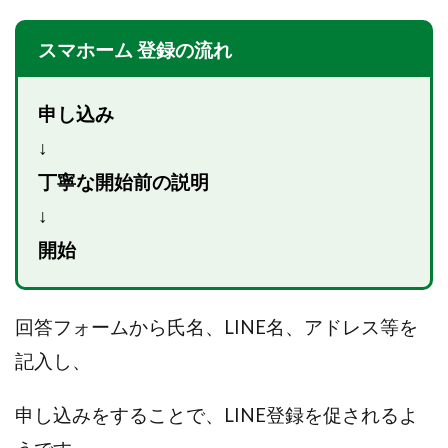
副業専門オープンチャット
冨永愛理
出口洋平
初心
前田愛
副業
副業コンシェルジュ鈴木
副業ネットワ
スマホーム 登録の流れ
副業の教室事務局
副業ポスト
副業ポスト運営事務局
一般社団法人こころインターナショナル
ザ・プレジデント(THE PR
申し込み
タートルビジネススクール
スマホ内の画像を送信してカンタン
↓
スマホ副業
スマホ副業ナビ
スマホ副業ナビ(ふくぎょーま
丁寧な開始前の説明
スマリッチ(smarich)
センサーズ
センター(center)
↓
センタービレッジ合同会社
ソウルメイト(SOUL MATE)
ソ
タスク詐欺
スマホふくぎょうのおしごと！
チャプロ
開始
ちょこっと
ちょこプラ(choco+)
ちょな(蝶名林達也)
トライアル
トラスト株式会社
ドリームクラフターズ
回答フォームから氏名、LINE名、アドレス等を
ドリームテック合同会社
ドリームワーク
スマホを使って
記入し、
スマホひとつでらくらく副業
トレンド
スマートジョブnet
サクッとお仕事サービス
サクッと毎日5万円
申し込みをすることで、LINE登録を促されるよ
サポーターズファミリー(supporter's family)
サルでも出来る!最