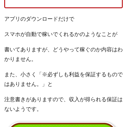
MGB COMPANY(エムジーピーカンパニー)
MIBC
MIDAS(
Life Lead運営事務局
Layla
FREELANCE運営事務局
GRAND SLAM(グランドスラム)
FRONTIER(フロンティア)
アプリのダウンロードだけで
FX King's TRUST
FX/BO
FXミリオネアタワー
FX鬼
スマホが自動で稼いでくれるかのようなことが
GAFAシステム
GATE(ゲート)
GB株式会社
GOAL-B
GREAT JOY(グレートジョイ)
Kyouji Sayama
happy-style
書いてありますが、どうやって稼ぐのか内容はわ
HPR株式会社
HYBRID(ハイブリッド)
IHR
ITS合同会
かりません。
JOURNEY（ジャーニー）
JUPITER運営事務局
Katsutoshi
KOJI
KOUTAROU TOMITA
ゴールドラッシュEX
コ
また、小さく
「※必ずしも利益を保証するもので
合同会社V.S.L
今村雅士
五十嵐
五十嵐レオン
はありません。」と
五十嵐真也
井上瑞希
井上裕貴
井口晃
今 努
今、話題!簡単・最新お仕事サービス!
今すぐ始める副業革命
注意書きがありますので、
収入が得られる保証は
久野愛実
今瀬健二
仮想通貨
仮想通貨Vtuberハク
ないようです
。
伊東弘人
伊藤 弘人
会社名 合同会社paradiz
佐竹 良
佐藤健
佐藤彰洋
二宮瑛士
久保夕貴
佐藤竜