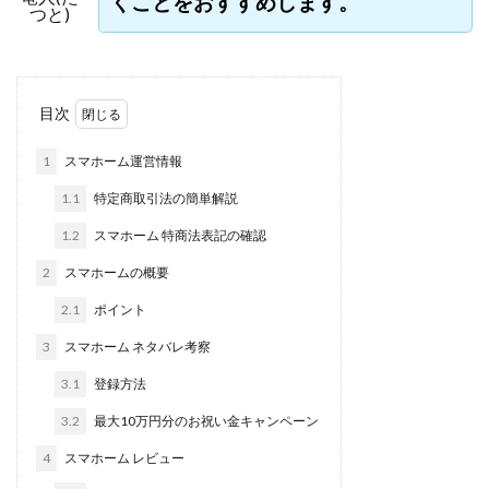
くことをおすすめします。
つと)
安達健太郎
我有洋哉
川崎 渉
山形直樹
山本拓弥
山本耕而
岡崎 健二
岡村貴弘
岡田芳弘
島田隆
川原 充将
川口 真子
川端 健太
山崎友也
川端
目次
工藤 総一郎
工藤総一郎
市川 翔平
市川彩子
布
平野千春
後藤健二
必勝プロジェクト無双
志賀恭介
1
スマホーム運営情報
山崎隆
山岸祐介
宮光勇次
小川ゆうり
宮地乙
1.1
特定商取引法の簡単解説
宮林 慶次
宮田裕司
富岡 伸成
富樫美月
富永健
1.2
スマホーム 特商法表記の確認
寺澤英明
将軍
小川 和人
小林 実
山口英樹
2
スマホームの概要
小林尚美
小林正人
小林雄樹
小森みずき
小泉
2.1
ポイント
少額資金で激安不動産投資
尾崎圭司
山中祐希
山之内リアルエステート株式会社
山口孝志
株式会社STAG
3
スマホーム ネタバレ考察
合同会社アース
自分の選んだ写真が収益に!!
稲川博紀
3.1
登録方法
空いた時間で高齢者でも稼げる
競馬でカンタン副業 運営事務局
3.2
最大10万円分のお祝い金キャンペーン
竹原芳美
竹田茉生
米澤 蓮
紀田 奈々未
紫垣英
4
スマホーム レビュー
臼井穂乃果
秒速のFX スキャルマジック
舟引佑太
荒