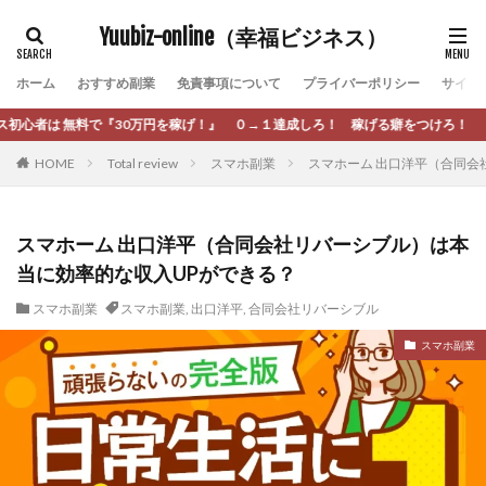
カテゴリー
Yuubiz-online（幸福ビジネス）
ホーム
おすすめ副業
免責事項について
プライバーポリシー
サイト
タグ
げ！』 ０→１達成しろ！ 稼げる癖をつけろ！
[公式]マネツク
松永千代
本田
杉本 裕介
村上
HOME
Total review
スマホ副業
スマホーム 出口洋平（合同会
村麻巴香
松尾健一郎
松尾豊
松岡峻亮
松崎リ
松澤英二
本当にあったうまい話
松野有希
柏木直人
栗田真一
株式会社 door
株式会社 e-FLAGS
株式会社 F
スマホーム 出口洋平（合同会社リバーシブル）は本
当に効率的な収入UPができる？
株式会社 安藤企画
株式会社 業
株式会社１(イチ)
株式
本橋へいすけ
木村大輔
株式会社Appacle
スマホ副業
スマホ副業
,
出口洋平
,
合同会社リバーシブル
日給5万円可能なながら感覚の副収入アプリ
投資
投資家 
スマホ副業
放置ISマネー(放置 is money)
斉藤 敏雄
斎藤 敏雄
新井
新井 悠馬
新川卓也
新選組(ガチンコ副業投資)
星野
暮らしのノマド
最先端スマホワーク
最新AI 5つの錬金術
最短1分で3万円が稼げる即金副業アプリ
最短即日>>高収入