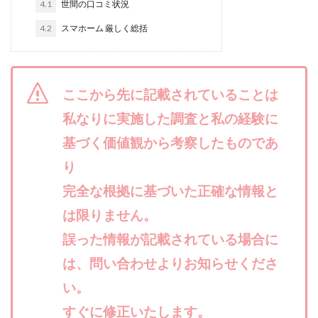
4.1
世間の口コミ状況
菅原将悟
華山奈緒子
落合琢哉
葉月らな
藏野 
4.2
スマホーム 厳しく総括
藤咲優
藤堂 成一
藤堂健一
秘密のテキスト
秋
畑岡宏光
田中
田中 拓哉
田中 旭
田中圭
田中武志
田中絵美
田島俊明
甲斐雅人
町田 信
ここから先に記載されていることは
福林みずき
益井雅
相川奈津妃
相川浩介
相葉
私なりに実施した調査と私の経験に
石井泰裕
石塚 憲史
石山 昌志
石川聡彦
確定
神威(KAMUI)
藤沢琴音
西勇輝
王 義虎
高橋 秀
基づく価値観から考察したものであ
革命毎日3万円!
須藤一寿
風間けいご
馬場和義
り
高坂 隆
高柳 卓馬
高柳大輔
高橋 伸行
高橋 守美
完全な根拠に基づいた正確な情報と
長谷川博
高橋優里
高橋悟
高橋拓真
高橋良彰
は限りません。
髙野丈
鬼塚尚仁
魅惑のFXスキャルシステム「即金1億円
誤った情報が記載されている場合に
黒田勉
齊藤大地
阿部 亮平
長谷川マコト
西崎 
は、問い合わせよりお知らせくださ
西村和之
西森康二
西澤英樹
西田哲朗
話題の
い。
赤澤天道
近藤かおり
近藤智弘
遠藤 友里子
酒
すぐに修正いたします。
金の虎(マネーの虎)
長澤 祐介
金勝(キムマサル)
金子