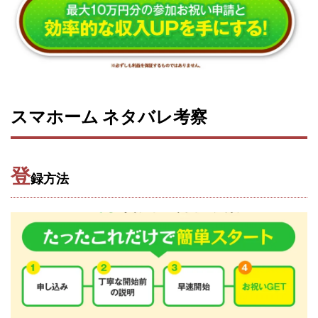
三上功太
三上夏治
三宅常雄
三浦健一
上原真
下田隆
世界一カンタンなFXの稼ぎ方
中原 徹
中尾龍
丸山 徹
中本英
中村 邦明
中村健吾
中村友也
中村陽
中田光治
中谷司
中野
中野 友貴
佐藤由規
佐藤隆司
一般財団法人日本投資家育成機構
加藤陸
加藤隆伸
動画を見てGET
動画を見て報酬GET
スマホーム ネタバレ考察
北野毅
千葉雄介
即金アプリを無料ダウンロードして毎日3
古賀稜
合同会社 RoyalBond
合同会社AZone
加藤浩
登
合同会社CMP
合同会社Fans
合同会社first
合同会社Lik
録方法
合同会社NT
合同会社REEF
合同会社Renaissance
合
合同会社ST
合同会社start moving
加藤浩次
加藤敏行
写真を選んで収益GET
億のゲームチェンジ
億の継承
儲けの達人FX
全自動AIシステム(Trading System)
全自動イ
内藤 洋子
内藤隆児
円城寺
写真や動画にいいねするだ
写真を送信して報酬GET
写真を選んで安定した収益を！