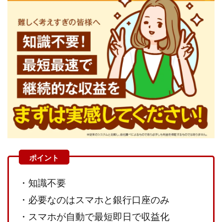
000万～1億を誰でも目指せる!
000円をGET
100億円ドリ
10万円GET!!～動画を見て～
2024年最新LINE副業「LIFE」
3問副業 アンケートモニター
Advance Edge
AI YouTub
Blue Triangle Limited
AI（人工知能）
AI∞所得
AIアプリで稼ぐ/このアプリがすごい
AIサービス(XTOOL)
AI時代の情報発信講座
AI運用サポート
AmazingTick
Back Up!!!!運営事務局
Baron
BETTER CHOICE LIMITED
FREEDOM(フリーダム)
MONEY LIFE運営事務局
Ltd.
LIFE Style(ライフスタイル)
LifeCreate合同会社
LINE
LINE JOBNAVI(ジョブナビ)
LINEアンケートに答えて!?
LINEでスタンプ送るだけ
LINEで簡単アンケート
LiNK
Lisa
Makoto Honda
LEMON(レモン)
manerak
・知識不要
MARKET(マーケット)
MASA
Master Piece運営事務局
・必要なのはスマホと銀行口座のみ
Masters Bank(マスターズバンク)
MAXIM(マクシム)
MET
・スマホが自動で最短即日で収益化