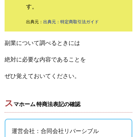
す。
株式会社アオヤマ
株式会社オリジナル
株式会社アクト
株式会社アシスト
株式会社アシスト・クローバー
株式会
出典元：
出典元：特定商取引法ガイド
株式会社アドバンス
株式会社イージー
株式会社インター
株式会社インラージ
株式会社エキスパート
株式会社オー
副業について調べるときには
株式会社オタケン
株式会社ラット
株式会社リテラシー
特別副業助成金 夢実現キャンペーン
清原達郎
沖中純一
絶対に必要な内容であることを
河野真美
波乗りジョニー
波乗り波動論
浅野夕美
海外運営
深原祥太
清原資産管理グループ
清水 貴裕
ぜひ覚えておいてください。
清水圭一郎
渡辺佳織
湯浅 和弘
滝沢 風香
滝沢
無料!カンタン!はやっ!誰でも週給35万円GET!!
熊倉 駿介
物販/せどり/転売
物販ONE(miraise)
池本 慎一
江上 
ス
マホーム 特商法表記の確認
株式会社リンクス
椿梨沙
株式会社ワーク
株式会社
株式会社ワンダーリアリティ
株式会社仕
株式会社和
株式会社蝶名林
株式会社評判
桐生秀臣
桜木
運営会社：合同会社リバーシブル
楠山高広
永森 航汰
楽々収入アップ
楽天ルーム