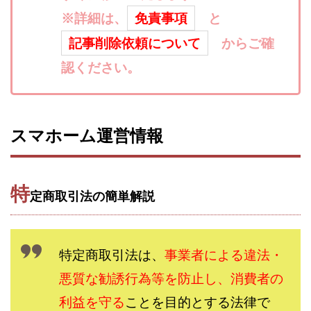
金山莉緒
金本浩
鈴木 孝二
鈴木 翔
鈴木優次郎
※詳細は、
免責事項
と
鈴木翔
鈴村有基
生成AIの学校「飛翔」
犬神空
記事削除依頼について
からご確
株式会社TOKYO STYLE
株式会社ドライブ
株式会社グロー
認ください。
株式会社ゲート
株式会社ゴールドレバテック
株式会社サ
株式会社ジョイン
株式会社スパイラル
株式会社スマイル
株式会社セカンド
株式会社タイプ
株式会社チャプター2
スマホーム運営情報
株式会社ナチュラルナイン
株式会社カーロット
株式会社
株式会社ニュース
株式会社ネクスト
株式会社ネクト
株式会社パワープロモート
株式会社ファナウス
株式会社
特
定商取引法の簡単解説
株式会社プラスビジョン
株式会社ブリッジ
株式会社プルミエールエージェント
株式会社ライズ
株式
株式会社お友達企画
株式会社ラブアンドピース
株式会社
特定商取引法は、
事業者による違法・
株式会社TRIBE
株式会社Ubiquitous Solution
株式会社Uス
悪質な勧誘行為等を防止し、消費者の
株式会社Works Agency
株式会社WorksAgency
株式会社X-s
利益を守る
ことを目的とする法律で
株式会社YASAKA
株式会社アート
株式会社アイコン