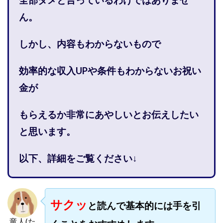
全部ダメと言っているわけではありませ
株式会社gleam
株式会社GOLAZO
株式会社greed
株
ん。
株式会社H・S
株式会社H.S
株式会社ICC
株式会社j
株式会社K&H
株式会社LAMP
手塚 久典
戸井田拓也
しかし、内容もわからないもので
大川康治
坪井 健
堤 舞尋
塚原健太
塩田沙代
多田明弘
大原 哲男
大原哲男
大島眞理子
大島
効率的な収入UPや条件もわからないお祝い
坂本よしたか
大森淳弘
大田賢二
大西良幸
天内
金が
天才トレーダーヤス
天本隼人
天照(アマテラス)プロジェ
奥野雄二
宇佐美恵那
安藤 仁
坂本桃太郎
坂口
もらえるか非常にあやしいとお伝えしたい
合同会社ミドル
合同会社アドバンス
合同会社ウェルファ
と思います。
合同会社クラウドジャパン
合同会社サウザントレフト
合同会社サバイバルグランピング
合同会社シームレス
合
以下、詳細をご覧ください↓
合同会社チルダワーク
合同会社ナチュ
合同会社ネクスト
合同会社リバーシブル
坂元雄徳
合同会社リュウシン
合同会社リングペイ
吉岡勝利
吉本昌代
吉江 佑弥
サクッ
と読んで基本的には手を引
唐莉萍
國富竜也
在宅のんびリッチ
坂井彰吾
竜人(た