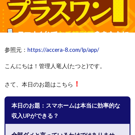
最速PPCアフィリエイト
有限会社エステージア
有限会社
有限会社現代
有限会社自由人
望月 光
株式会社8EIG
株式会社Asset Cube
戸田 亮太
株式会社PRICELESS
株式会社NATURAL NINE
株式会社NEXT LEVEL
株式会社NKc
株式会社note
株式会社OMT
株式会社one
株式会社O
株式会社PACHA(パチャ)
株式会社PLUM
株式会社Precious.
参照元：
https://accera-8.com/lp/app/
株式会社PRINCELESS
株式会社Logical Forex
株式会社PROG
こんにちは！
管理人竜人(たつと)です。
株式会社Regene
株式会社Research
株式会社reward
株式会社SD TRUST
株式会社SELLTEC
株式会社Seven stud
！
さて、
本日のお題はこちら
株式会社SixSence
株式会社Smart Life
株式会社soleil
株式会社Link Partners
株式会社Axio
株式会社FlowRace
株式会社BANKER6
株式会社Be honest
株式会社Bell tree
本日のお題：スマホームは本当に効率的な
株式会社BLOOM
株式会社BLUE
株式会社Continue Market
収入UPができる？
株式会社e-plus
株式会社FC
株式会社FEEL
株式会社fi
株式会社FrontShine
株式会社Link
株式会社GENERALHAW