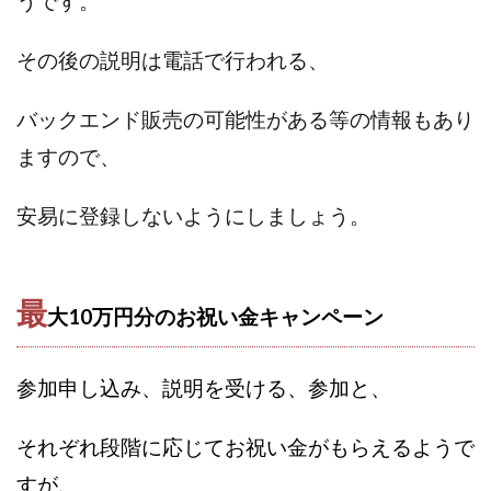
うです。
ジーニアスブラックボックス
スーパースマイル(SUPER SMILE)
スキマ時間で稼ぐ Job Lob
スキマ時間の有効活用
スクエア
その後の説明は電話で行われる、
スター・プラチナ
スマート副業
スマホのビジネス
スマート資産形成(LDF)
スマキャン(SMACAN)
スマナビ.c
バックエンド販売の可能性がある等の情報もあり
スマホ1台でどこでも副収入
スマホアベンジャー
スマホタ
ますので、
スマホでらくらく副収入アプリ
スマホで副収入の決定版
スマホで始める在宅生活
スマホで稼げる?【裏ワザ副業】
安易に登録しないようにしましょう。
トレーダーKaibe
ナイトグループ 岡崎
わずか1日で5万円
ゆきや
マネパン KOJI
マネロブ
みきお校長
ミ
最
ミラクル(MIRACLE)
ミリオネア5
ミリオネアチャレンジ
大10万円分のお祝い金キャンペーン
ミリオンラボ(million labo)
ミリチャレ
みんなのハッピー
ゆるリッチ
マネーキューピット
ライフアップ(LIFE UP)
参加申し込み、説明を受ける、参加と
、
ライブアドバイザーカレッジ
ライフデザイン出版合同会社
らくらくできるスマホ副業
リッチ ギャザリング
リッチ 
それぞれ段階に応じてお祝い金がもらえるようで
リライアンス(Reliance)
ロミオ・ロドリゲス・ジュニア
すが、