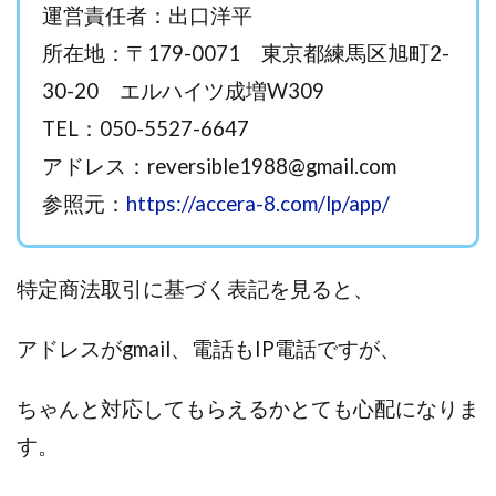
運営責任者：出口洋平
横村 辰徳
正規のお仕事で年収5
武井 康哲
武田勇吾
所在地：〒179-0071 東京都練馬区旭町2-
毎日安定して稼ぐ！スマホだけですべて完結
毎月簡単収入アッ
30-20 エルハイツ成増W309
合同会社アップステージ
合同会社VSL
【公式】コロコロ
TEL：050-5527-6647
TADAO YOSHIHARA
SIGN(サイン)
SIGNAL(シグナル)
SLOW(スロウ)
Smash Works
SONIC(ソニック)
SPA
アドレス：
reversible1988@gmail.com
STAR .Company.
STAR.system(スターシステム)
SUPERリ
参照元：
https://accera-8.com/lp/app/
Technical service Co.
SHYEN GRACE LAURENT INTERNET SERVIC
TEDASUKE
The Messiah(ザ・メシア)
THE SAVIOR(ザ・
特定商法取引に基づく表記を見ると、
THE SHIP
THE TEAM(ザ チーム)
TIME BANK SYSTEM
TOP WINNER運営事務局
trialwork365(トライアルワーク365)
アドレスがgmail、電話もIP電話ですが、
trillion運営事務局
Ubiquitous solution
SIDE JOB REAC
Shinya
United Rich F＆B Limited
pm.T株式会社
ちゃんと対応してもらえるかとても心配になりま
NEW PRODUCE(ニュープロデュース)
NEW SHIFT(ニューシフト
す。
Ng Man Hin
NOBU
NOVA
OliveX
omezu
Owners(次世代型エンジェル投資)
Parrish
PUZZLE