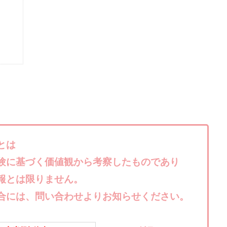
楽天ルーム
榎 恭宏
横村 辰徳
正規のお仕事で年収5
武井
日安定して稼ぐ！スマホだけですべて完結
毎月簡単収入アップ
水野賢一
テージ
合同会社VSL
【公式】コロコロ・ナタデココ
TADAO YOSH
SIGNAL(シグナル)
SKETCH(スケッチ)
SLOW(スロウ)
Smash Wor
SPARKLE!!(スパークル)
STAR .Company.
STAR.system(スターシス
ーズ
Technical service Co.
SHYEN GRACE LAURENT INTERNET SERVICES
The Messiah(ザ・メシア)
THE SAVIOR(ザ・セイバー)
THE SHIP
TH
EM
TOP WINNER運営事務局
trialwork365(トライアルワーク365)
tr
Ubiquitous solution
SIDE JOB REACH(サイドジョブリーチ)
Shinya
imited
pm.T株式会社
NEW PRODUCE(ニュープロデュース)
NEW 
とは
 Hin
NOBU
NOVA
OliveX
omezu
Owners(次世代型
験に基づく価値観から考察したものであり
ZLE
SHIFT(シフト)
QUICK(クイック)
Re:Born(リボーン)
RE
報とは限りません。
RISE UP(ライズアップ)
Robert.harry.Ōhno
ROKUYON(ロクヨン)
合には、問い合わせよりお知らせください。
SEVENシステム
SHARE
UBI合同協会サポート
V-System
ーライフ)
ギガマート株式会社
オプトインアフィリエイト
オプトイ