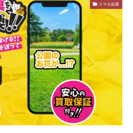
スマホ副業
d
株式会社SixSence
株式会社Smart Life
株式会社soleil
株式会
ers
株式会社Axio
株式会社FlowRace
株式会社BANKER6
株式
株式会社BLOOM
株式会社BLUE
株式会社Continue Marketing LAB
株式会社FEEL
株式会社first
株式会社FrontShine
株式会社Link
HAWK
株式会社gleam
株式会社GOLAZO
株式会社greed
株
株式会社H.S
株式会社ICC
株式会社jカンパニー
株式会社K&H
井田拓也
株式会社Stella
大川康治
坪井 健
堤 舞尋
塚原
田明弘
大原 哲男
大原哲男
大島眞理子
大島領介
大川智
大森淳弘
大田賢二
大西良幸
天内 碧海
天才トレーダーヤス
プロジェクト
天野 照章
奥野雄二
宇佐美恵那
安藤 仁
坂
健太朗
合同会社ミドル
合同会社アドバンス
合同会社ウェルファー
ジャパン
合同会社サウザントレフト
合同会社サバイバルグランピング
ス
合同会社センス
合同会社チルダワーク
合同会社ナチュ
イノベーション
合同会社リバーシブル
坂元雄徳
合同会社リュウシ
合同会社リングペイ
吉岡勝利
吉本昌代
吉江 佑弥
和佐大