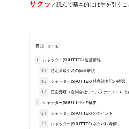
サクッ
と読んで基本的には手を引くこ
株式会社ライズ
株式会社アイリス
株式会社Works Ag
株式会社アイコン
株式会社アシスト
目次
株式会社イージー
1
シャッター(SHUTTER) 運営情報
株式会社オーシャ
特別副業助成金 
1.1
特定商取引法の簡単解説
波乗り波動論
1.2
シャッター(SHUTTER) 特商法表記の確認
江面邦彦
清
1.3
江面邦彦（合同会社ウェルファースト） と
無料!カンタン!はや
2
シャッター(SHUTTER) の概要
物販ONE(miraise)
株式会社ワイズ
2.1
シャッター(SHUTTER) のポイント
株式会社蝶名林
2.2
シャッター(SHUTTER) ネタバレ考察