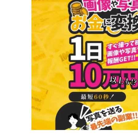
株式会社Seven stu
株式会社Link Partn
株式会社Bell tree
株式会社FC
株式会社GENERAL
株式会社H・S
手塚 久典
戸
夏目歩美
多
坂本よしたか
天照(アマテラス)
坂口健
安達
合同会社クラウド
合同会社シームレ
合同会社ネクスト
合同会社リンク