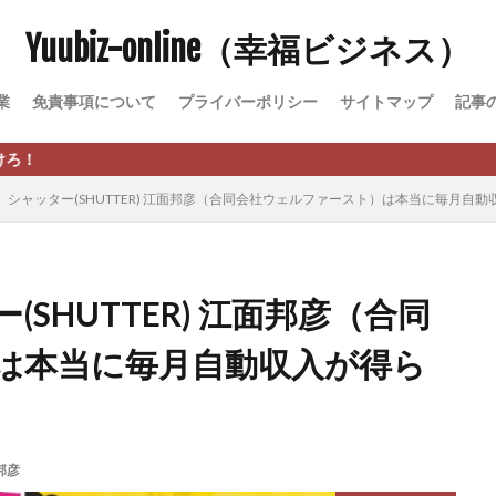
Yuubiz-online（幸福ビジネス）
松永千代
本田
杉本 裕介
村上翔吾
村岡 大樹
村麻巴
峻亮
松崎リオナ
松木慎也
松澤英二
本当にあったうまい話
業
免責事項について
プライバーポリシー
サイトマップ
記事
原久美子
栗田真一
株式会社 door
株式会社 e-FLAGS
株式会社 
株式会社 業
株式会社１(イチ)
株式会社8Bee
本橋へいすけ
日給5万円可能なながら感覚の副収入アプリ
投資
投資家 亜依
シャッター(SHUTTER) 江面邦彦（合同会社ウェルファースト）は本当に毎月自
 money)
斉藤 敏雄
斎藤 敏雄
新井 孝弘
新井 悠馬
新
業投資)
星野拓馬
望月詩織
暮らしのノマド
最先端スマホワ
術
最短1分で3万円が稼げる即金副業アプリ
最短即日>>高収入
最速
SHUTTER) 江面邦彦（合同
ジア
有限会社ユースフルインフォ
有限会社現代
有限会社自由人
は本当に毎月自動収入が得ら
株式会社Asset Cube
戸田 亮太
株式会社PRICELESS
株式会社N
EL
株式会社NKcreative
株式会社note
株式会社OMT
株式会
株式会社PACHA(パチャ)
株式会社PLUM
株式会社Precious.Light
SS
株式会社Logical Forex
株式会社PROGRESS
株式会社Regene
邦彦
株式会社reward
株式会社ROAD
株式会社SD TRUST
株式会社