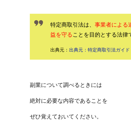
Everyone(エブリ
FANFARE(ファン
Finance Life
特定商取引法は、
事業者による
ADVANCE(アドバ
益を守る
ことを目的とする法律
000万～1億を誰
2024年最新LINE
出典元：
出典元：特定商取引法ガイド
Blue Triangle Limi
AIサービス(XTOOL
Back Up!!!!運営
MONEY LIFE運
副業について調べるときには
LINE JOBNAVI(
LiNK
LINK(
絶対に必要な内容であることを
MARKET(マーケッ
MAXIM(マクシム)
ぜひ覚えておいてください。
MIDAS(ミダス)