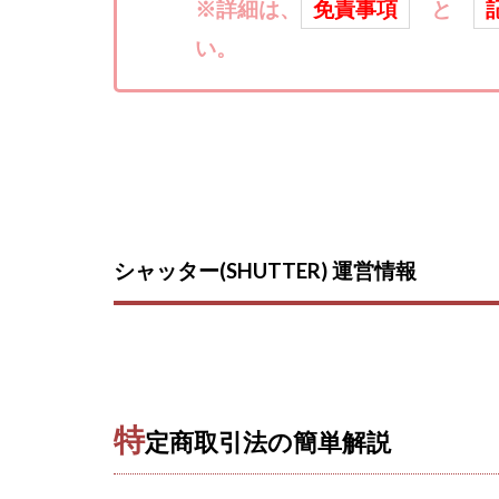
おまかせAI運用
※詳細は、
免責事項
と
カマAGEインベス
い。
イルカ先生
きよとらいふ
クロスリテイリン
VICTOR(ビクター)
Winners Life
World Trader Co L
シャッター(SHUTTER) 運営情報
アイランドセブン(I-L
アップライフ
アプリで確認する
MONEY QUEEN
BUTTER CASH
特
定商取引法の簡単解説
chokoっと
C
Dan.Inoue(ダン 