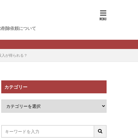
香
松尾健一郎
松野有希
の削除依頼について
FREDERIQS
木村大輔
攝津智洋
動収入が得られる？
川卓也
ーク
PPCアフィリエイト
カテゴリー
望月 光
ATURAL NINE
社one
SELLTEC