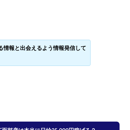
宅のんびリッチ
坂井彰吾
安藤 翔大
安達健太郎
我有洋哉
本拓弥(チョゴリ)
山本耕而
岡崎 健二
岡村貴弘
岡田芳弘
川原 充将
川口 真子
川端 健太
山崎友也
川端理恵
工藤
市川 翔平
市川彩子
布施春輝
平野千春
後藤健二
必勝プ
田賢治
山崎隆
山岸祐介
宮光勇次
小川ゆうり
宮地乙十
る情報と出会えるよう情報発信して
田裕司
富岡 伸成
富樫美月
富永健
富田湧貴
寺澤英明
林 実
山口英樹
小林よしのり
小林尚美
小林正人
小林
額資金で激安不動産投資
尾崎圭司
山中祐希
山之内リアルエステー
式会社STAGE
株式会社STS
合同会社アース
自分の選んだ写真が収益
者でも稼げる
競馬でカンタン副業 運営事務局
竹井佑介
竹原芳美
 奈々未
紫垣英昭
織田慶
臼井穂乃果
秒速のFX スキャルマジ
原将悟
華山奈緒子
落合琢哉
葉月らな
藏野 雄哉
藤原飛
堂健一
秘密のテキスト
秋葉 卓也
藤田 陸
畑岡宏光
田
圭
田中康裕
田中武志
田中絵美
田島俊明
甲斐雅人
福林みずき
益井雅
相川奈津妃
相川浩介
相葉はるか
真