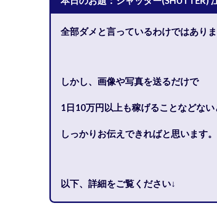
本日のお題：シャッター(SHUTTER)
石塚 憲史
高橋 秀明
革
全部ダメと言っているわけではありま
高柳 卓馬
高
高橋拓真
高
魅惑のFXスキャ
しかし、画像や写真を送るだけで
長谷川マコト
話題の最新副業
1日10万円以上も稼げることなど
ない
長澤 祐介
金
鈴木優次郎
しっかりお伝えできればと思います。
株式会社TOKYO ST
株式会社ゴールド
株式会社スマイル
以下、詳細をご覧ください↓
株式会社ナチュラ
株式会社ネクスト
株式会社フィール