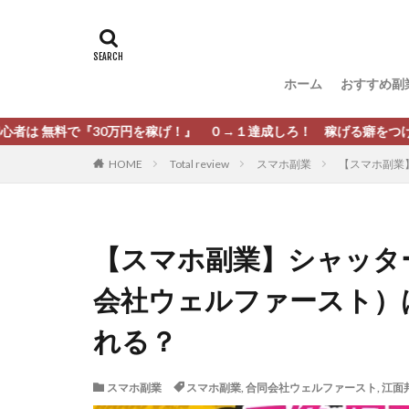
タグ
[公式]マネツク
松尾豊
松岡
ホーム
おすすめ副
柏木直人
栗
株式会社 安藤企画
『30万円を稼げ！』 ０→１達成しろ！ 稼げる癖をつけろ！
株式会社Appacle
HOME
Total review
スマホ副業
【スマホ副業】
放置ISマネー(放置 is
新選組(ガチンコ副
最新AI 5つの錬金
【スマホ副業】シャッター(
有限会社エステー
会社ウェルファースト）
株式会社8EIGHT8
株式会社NEXT LEV
れる？
株式会社ORIT
株式会社PRINCELE
スマホ副業
スマホ副業
,
合同会社ウェルファースト
,
江面
株式会社Research