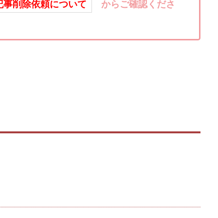
おむられいか
ガーディアン・トリニティ
カール鈴木
かずくん
記事削除依頼について
からご確認くださ
トメンバーズ
かんたんスマホ副業
かんたん副業
キャッチtheディ
キャリア(CARRIER)
キャリプロ(キャリアプログラム)
キャリプロ運営事
グッドナビJOB
クニトミ
グランドマスターピースFX
グローバ
グ
クロスリテイリング株式会社
コーチング
エンジェル
イマ
アークAI
VIP LIVE STERAM
WILLIAM CULANDOG JOROLAN
(ウィナーズライフ)
WINNING ACADEMY(ウイニングアカデミー)
Workings
td
Write UP
Yamashita Takuma
YSK
ZEXS運営事務局
AND 7)
いいね!するだけ
アクシス合同会社
アダルトアフィリエイ
アドネス株式会社
アフェリエイトは稼げない
アブダビ先生
アプ
だけ
アプリ生活
アモン
アラン・ソリマチ
New Pioneer
(マネークイーン)
コア(CORE)
Delta運営サポート事務局
(バターキャッシュ)
BUZプロジェクト
CASHｘCAPTURE運営事務局
C
IEL(シエル)
CM再生で100万円!
CONNECT(コネクト)
dagen
イノウエ)
Diary(ダイアリー)
BREAKER(ブレイカー)
DTH Co.
EA