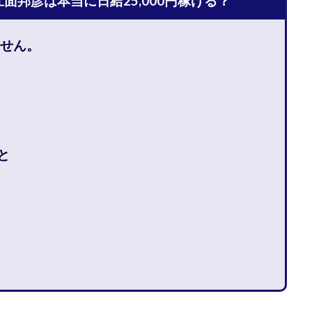
 江面邦彦は本当に日給25,000円稼げる？
石山 昌志
石川聡彦
確定申告
神威(KAMUI)
藤沢琴音
西
命毎日3万円!
須藤一寿
風間けいご
馬場和義
駒形 哲治
せん。
柳大輔
高橋 伸行
高橋 守美
高橋優作
長谷川博
高橋優
橋良彰
高橋菜々美
髙野丈
鬼塚尚仁
ルシステム「即金1億円ボタン」
黒澤真
黒田勉
齊藤大地
阿部
西崎 薫
金 佳史
西村和之
西森康二
西澤英樹
西田哲
赤澤天道
近藤かおり
近藤智弘
遠藤 友里子
酒井
金
と
勝(キムマサル)
金子弘給
金子正人
金山莉緒
金本浩
鈴
鈴木克佳
鈴木翔
鈴村有基
生成AIの学校「飛翔」
犬神空
YLE
株式会社ドライブ
株式会社グロース
株式会社ゲート
レバテック
株式会社サンアイ
株式会社ジョイン
株式会社スパイラ
株式会社セカンド
株式会社タイプ
株式会社チャプター2
ルナイン
株式会社カーロット
株式会社ナレッジ
株式会社ニュース
株式会社ネクト
株式会社パワープロモート
株式会社ファナウス
ド
株式会社プラスビジョン
株式会社ブリッジ
株式会社プルミエー