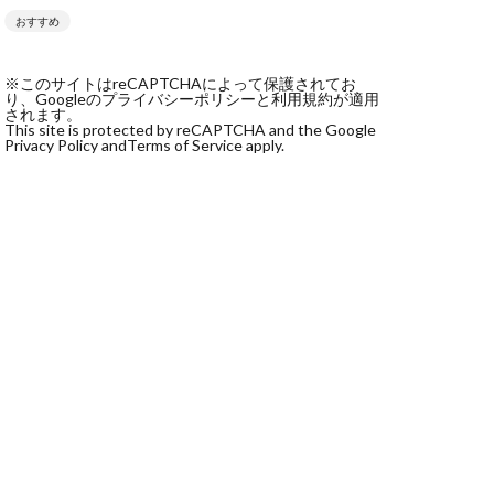
おすすめ
社monokoko
会社Be honest
※このサイトはreCAPTCHAによって保護されてお
株式会社e-plus
り、Googleのプライバシーポリシーと利用規約が適用
されます。
This site is protected by reCAPTCHA and the Google
Privacy Policy and
Terms of Service apply.
式会社GW
株式会社LAMP
健太
塩田沙代
宏
天本隼人
本桃太郎
スト
ン
輔
唐莉萍