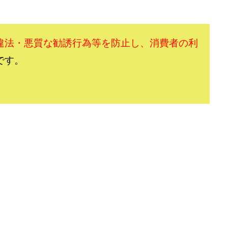
ワン)
EXIT MONEY(イグジットマネー)
expand 副業紹介事務局
ファーレ)
fargo(ファーゴ)
FCシステム
feppiness株式会社
(ファイナンスライフ)
BTC FIRE(ビットファイヤ)
BPOINT
folio Co. Ltd.
違法・悪質な勧誘行為等を防止し、消費者の利
ンス)
【公式】ストック(在宅10Minutes)
【公式】パンド・ラミ
@k
です。
でも目指せる!
000円をGET
100億円ドリームウィーク2025
10万円
副業「LIFE」
3問副業 アンケートモニター
Advance Edge
AI You
ted
AI（人工知能）
AI∞所得
AIアプリで稼ぐ/このアプリがすごい
)
AI時代の情報発信講座
AI運用サポート
AmazingTick
Amaz
事務局
Baron
BETTER CHOICE LIMITED
FIRE
FREEDOM(フリ
営事務局
Ltd.
LIFE Style(ライフスタイル)
LifeCreate合同会社
L
ジョブナビ)
LINEアンケートに答えて!?
LINEでスタンプ送るだけ
LI
リンク)
Lisa
Makoto Honda
LEMON(レモン)
manerak
ト)
MASA
Master Piece運営事務局
Masters Bank(マスターズバン
METHOD30運営事務局
MGB COMPANY(エムジーピーカンパニー)
Life Lead運営事務局
Layla
FREELANCE運営事務局
GRAND S