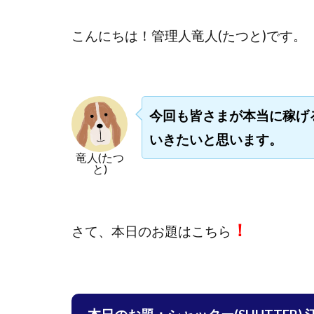
國富竜也
在
こんにちは！
管理人竜人(たつと)です。
山形直樹
山
嵯峨翔太郎
工藤総一郎
志賀恭介
成
今回も皆さまが本当に稼げ
宮林 慶次
宮
いきたいと思います。
小川 和人
小
竜人(たつ
小泉一浩
少
と)
山口孝志
株
空いた時間で高齢
！
米澤 蓮
紀田
さて、
本日のお題はこちら
荒木剛志
菅
藤堂 成一
藤
田中 旭
田中
白川さやか