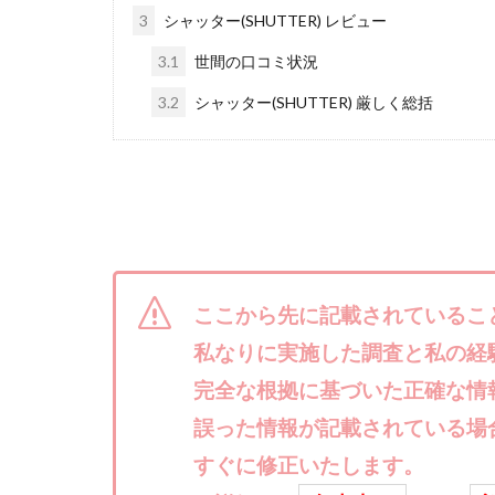
楽々収入アップ
3
シャッター(SHUTTER) レビュー
武田章司
毎
3.1
世間の口コミ状況
合同会社アップス
SIGN(サイン)
3.2
シャッター(SHUTTER) 厳しく総括
SONIC(ソニック)
SUPERリベンジャ
TEDASUKE
TIME BANK SYST
trillion運営事務局
United Rich F＆B L
ここから先に記載されているこ
NFT
Ng Man
私なりに実施した調査と私の経
Parrish
PUZ
完全な根拠に基づいた正確な情
REVERS(リバース)
誤った情報が記載されている場
SCM運営事務局
すぐに修正いたします。
NEW LIFE!(ニュ