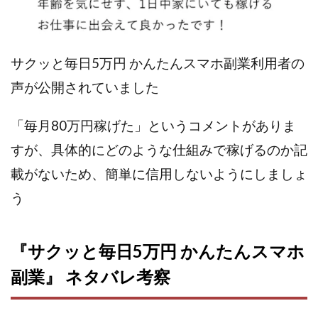
Lisa
Makoto Honda
LEMON(レモン)
manerak
Mari(武島麻里)
MARKET(マーケット)
MASA
Master Piece運営事務局
サクッと毎日5万円 かんたんスマホ副業利用者の
Masters Bank(マスターズバンク)
MAXIM(マクシム)
声が公開されていました
METHOD30運営事務局
MGB COMPANY(エムジーピーカンパニー)
MIBC
「毎月80万円稼げた」というコメントがありま
MIDAS(ミダス)
Life Lead運営事務局
Layla
すが、具体的にどのような仕組みで稼げるのか記
FREELANCE運営事務局
GRAND SLAM(グランドスラム)
載がないため、簡単に信用しないようにしましょ
FRONTIER(フロンティア)
FX
FX GO tap
う
FX King's TRUST
FX/BO
FXミリオネアタワー
FX鬼の手
GAFAシステム
GATE(ゲート)
GB株式会社
GOAL-B
GREAT JOY(グレートジョイ)
『サクッと毎日5万円 かんたんスマホ
Kyouji Sayama
happy-style
Hisanori Teduka
副業』 ネタバレ考察
HPR株式会社
HYBRID(ハイブリッド)
IHR
ITS合同会社
JOURNEY（ジャーニー）