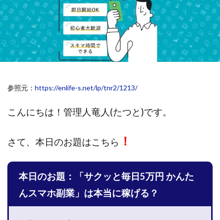
斉藤 敏雄
斎藤 敏雄
新井 孝弘
新井 悠馬
新川卓也
新選組(ガチンコ副業投資)
星野拓馬
望月詩織
暮らしのノマド
最先端スマホワーク
最新AI 5つの錬金術
最短1分で3万円が稼げる即金副業アプリ
最短即日>>高収入
最速PPCアフィリエイト
参照元：
https://enlife-s.net/lp/tnr2/1213/
有限会社エステージア
有限会社ユースフルインフォ
有限会社現代
有限会社自由人
望月 光
こんにちは！
管理人竜人(たつと)です。
株式会社8EIGHT8
株式会社Asset Cube
戸田 亮太
！
株式会社PRICELESS
株式会社NATURAL NINE
さて、
本日のお題はこちら
株式会社NEXT LEVEL
株式会社NKcreative
株式会社note
株式会社OMT
株式会社one
本日のお題：「サクッと毎日5万円 かんた
株式会社ORIT
株式会社PACHA(パチャ)
んスマホ副業」は本当に稼げる？
株式会社PLUM
株式会社Precious.Light
株式会社PRINCELESS
株式会社Logical Forex