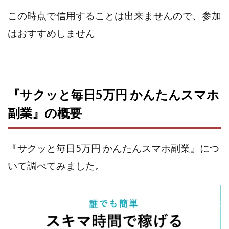
株式会社パワープロモート
株式会社ファナウス
この時点で信用することは出来ませんので、参加
株式会社フィールド
株式会社プラスビジョン
はおすすめしません
株式会社ブリッジ
株式会社プルミエールエージェント
株式会社ライズ
株式会社キャッツ
株式会社お友達企画
株式会社ラブアンドピース
株式会社アイリス
株式会社TRIBE
『サクッと毎日5万円 かんたんスマホ
株式会社Ubiquitous Solution
株式会社Uスクウェア
副業』の概要
株式会社Works Agency
株式会社WorksAgency
株式会社X-style
株式会社YASAKA
株式会社アート
『サクッと毎日5万円 かんたんスマホ副業』につ
株式会社アイコン
株式会社アイラボ
いて調べてみました。
株式会社アオヤマ
株式会社オリジナル
株式会社アクト
株式会社アシスト
株式会社アシスト・クローバー
株式会社アスク
株式会社アドバンス
株式会社イージー
株式会社インター
株式会社インラージ