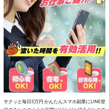
スクエア株式会社
スター・プラチナ
スマート副業
スマホのビジネス
スマート資産形成(LDF)
スマキャン(SMACAN)
スマナビ.com
スマホ1台でどこでも副収入
スマホアベンジャー
スマホタップだけで
スマホでらくらく副収入アプリ
スマホで副収入の決定版
スマホで始める在宅生活
スマホで稼げる?【裏ワザ副業】
スマホのおしごと
トレーダーKaibe
ナイトグループ 岡崎
わずか1日で5万円以上稼ぐ利用者が続出
ゆきや
マネパン KOJI
マネロブ
みきお校長
ミユ
ミラクル(MIRACLE)
ミリオネア5
ミリオネアチャレンジ
ミリオンラボ(million labo)
ミリチャレ
みんなのハッピーワーク
ゆるリッチ
マネーキューピット
ライフアップ(LIFE UP)
サクッと毎日5万円 かんたんスマホ副業にLINE登
ライブアドバイザーカレッジ