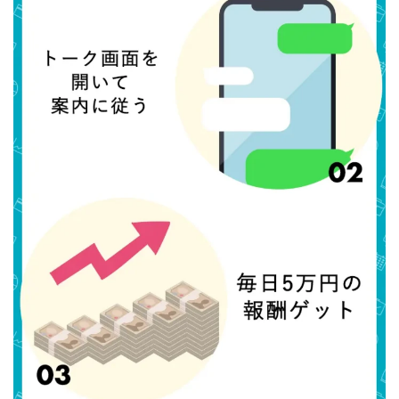
中村健吾
中村友也
中村洸一
中村陽
中田光治
中谷司
中野
中野 友貴
中野愛望
佐藤由規
佐藤隆司
一般財団法人日本投資家育成機構
合同会社Artemis
加藤陸
加藤隆伸
動画を見てGET
動画を見て報酬GET(ゲット)
北野毅
千葉雄介
即金アプリを無料ダウンロードして毎日30
友成 優吾
古賀稜
合同会社 RoyalBond
合同会社AZone
加藤浩司
合同会社blue
合同会社CMP
合同会社Fans
合同会社first
合同会社Like Factory
合同会社NT
合同会社REEF
合同会社Renaissance
合同会社Smile
合同会社ST
合同会社start moving
加藤浩次
加藤敏行
倉由美希
写真を選んで収益GET
億のゲームチェンジ
億の継承
億り人プロジェクト
儲けの達人FX