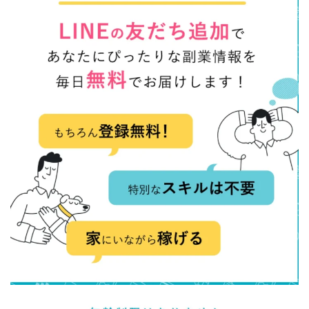
株式会社エキスパート
株式会社オーシャン・ファーム
株式会社オタケン
株式会社ラット
株式会社リテラシー
特別副業助成金 夢実現キャンペーン
清原達郎
沖中純一
河村一志
河野真美
波乗りジョニー
波乗り波動論
浅野夕美
浜田雄介
海外運営
深原祥太
清原資産管理グループ
清水 貴裕
江面邦彦
清水圭一郎
渡辺佳織
湯浅 和弘
滝沢 風香
滝沢賢治
濵田雄介
無料!カンタン!はやっ!誰でも週給35万円GET!!
熊倉 駿介
片山恵美子
物販/せどり/転売
物販ONE(miraise)
池本 慎一
江上 一機
株式会社リンクス
椿梨沙
株式会社ワーク
株式会社ワイズ
株式会社ワンダーリアリティ
株式会社仕
株式会社和
株式会社心渡