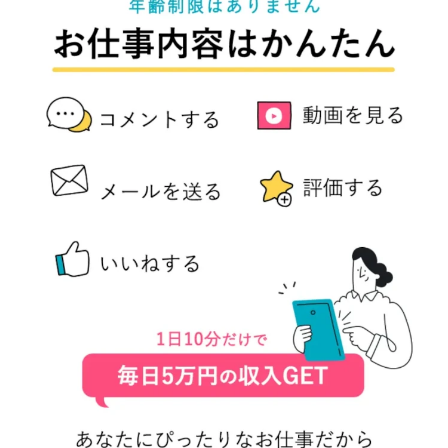
株式会社蝶名林
株式会社評判
桐生秀臣
桜木
森 達郎
楠山高広
永森 航汰
楽々収入アップ
楽天ルーム
榎 恭宏
横村 辰徳
正規のお仕事で年収5
武井 康哲
武田勇吾
武田章司
毎日安定して稼ぐ！スマホだけですべて完結
毎月簡単収入アップ
水野賢一
合同会社アップステージ
合同会社VSL
【公式】コロコロ・ナタデココ
TADAO YOSHIHARA
SIGN(サイン)
SIGNAL(シグナル)
SKETCH(スケッチ)
SLOW(スロウ)
Smash Works
SONIC(ソニック)
SPARKLE!!(スパークル)
STAR .Company.
STAR.system(スターシステム)
SUPERリベンジャーズ
Technical service Co.
SHYEN GRACE LAURENT INTERNET SERVICES INC