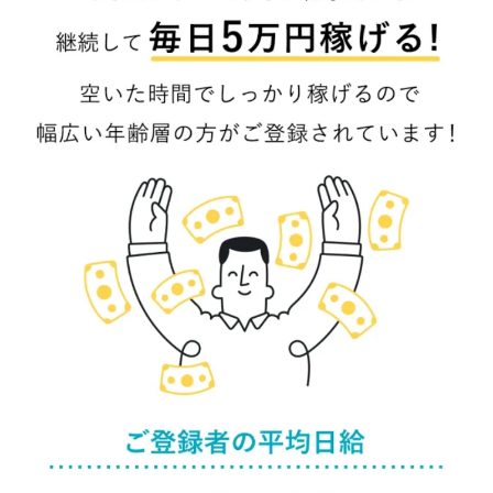
TEDASUKE
The Messiah(ザ・メシア)
THE SAVIOR(ザ・セイバー)
THE SHIP
THE TEAM(ザ チーム)
TIME BANK SYSTEM
TOP WINNER運営事務局
trialwork365(トライアルワーク365)
trillion
trillion運営事務局
Ubiquitous solution
SIDE JOB REACH(サイドジョブリーチ)
Shinya
United Rich F＆B Limited
pm.T株式会社
NEW PRODUCE(ニュープロデュース)
NEW SHIFT(ニューシフト)
NFT
Ng Man Hin
NOBU
NOVA
OliveX
omezu
Owners(次世代型エンジェル投資)
Parrish
PUZZLE
SHIFT(シフト)
QUICK(クイック)
Re:Born(リボーン)
REGAIN(リゲイン)
REVERS(リバース)
RISE UP(ライズアップ)