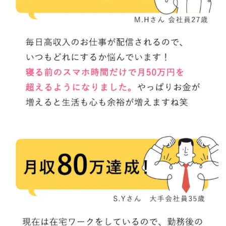
CASHｘCAPTURE運営事務局
ChatGPTセミナー
chokoっと
CIEL(シエル)
CM再生で100万円!
CONNECT(コネクト)
dagen
Dan.Inoue(ダン イノウエ)
Diary(ダイアリー)
BREAKER(ブレイカー)
DTH Co.
EA/Tool
EVER
Everyone(エブリワン)
EXIT MONEY(イグジットマネー)
expand 副業紹介事務局
FANFARE(ファンファーレ)
fargo(ファーゴ)
FCシステム
feppiness株式会社
Finance Life(ファイナンスライフ)
BTC FIRE(ビットファイヤ)
BPOINT
folio Co. Ltd.
ADVANCE(アドバンス)
【公式】ストック(在宅10Minutes)
【公式】パンド・ラミ
@kiyo
000万～1億を誰でも目指せる!
000円をGET