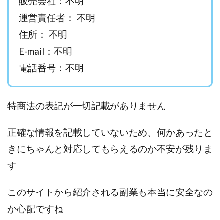
販売会社：不明
西澤英樹
西田哲朗
話題の最新副業
赤澤天道
運営責任者： 不明
近藤かおり
近藤智弘
遠藤 友里子
酒井
住所： 不明
金の虎(マネーの虎)
長澤 祐介
金勝(キムマサル)
E-mail：不明
金子弘給
金子正人
金山莉緒
金本浩
電話番号：不明
鈴木 孝二
鈴木 翔
鈴木優次郎
鈴木克佳
鈴木翔
鈴村有基
生成AIの学校「飛翔」
犬神空
株式会社TOKYO STYLE
株式会社ドライブ
特商法の表記が一切記載がありません
株式会社グロース
株式会社ゲート
株式会社ゴールドレバテック
株式会社サンアイ
正確な情報を記載していないため、何かあったと
株式会社ジョイン
株式会社スパイラル
きにちゃんと対応してもらえるのか不安が残りま
株式会社スマイル
株式会社セカンド
す
株式会社タイプ
株式会社チャプター2
株式会社ナチュラルナイン
株式会社カーロット
このサイトから紹介される副業も本当に安全なの
株式会社ナレッジ
株式会社ニュース
か心配ですね
株式会社ネクスト
株式会社ネクト