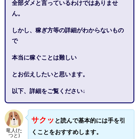
全部ダメと言っているわけではありませ
株式会社PROGRESS
株式会社Regene
ん。
株式会社Research
株式会社reward
株式会社ROAD
株式会社SD TRUST
株式会社SELLTEC
しかし、稼ぎ方等の詳細がわからないもの
株式会社Seven stud
株式会社SixSence
で
株式会社Smart Life
株式会社soleil
株式会社monokoko
株式会社Link Partners
本当に稼ぐことは難しい
株式会社Axio
株式会社FlowRace
株式会社BANKER6
株式会社Be honest
とお伝えしたいと思います。
株式会社Bell tree
株式会社BLOOM
株式会社BLUE
株式会社Continue Marketing LAB
株式会社e-plus
以下、詳細をご覧ください↓
株式会社FC
株式会社FEEL
株式会社first
株式会社FrontShine
株式会社Link
株式会社GENERALHAWK
株式会社gleam
サクッ
と読んで基本的には手を引
株式会社GOLAZO
株式会社greed
株式会社GW
竜人(た
くことをおすすめします。
株式会社H・S
株式会社H.S
株式会社ICC
つと)