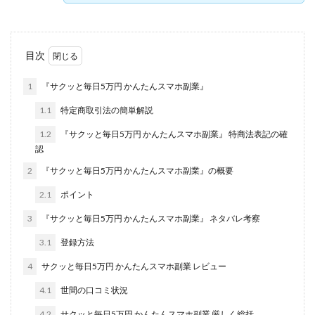
株式会社jカンパニー
株式会社K&H
株式会社LAMP
手塚 久典
戸井田拓也
株式会社Stella
大川康治
坪井 健
堤 舞尋
塚原健太
目次
塩田沙代
夏目歩美
多田明弘
大原 哲男
1
『サクッと毎日5万円 かんたんスマホ副業』
大原哲男
大島眞理子
大島領介
大川智宏
1.1
特定商取引法の簡単解説
坂本よしたか
大森淳弘
大田賢二
大西良幸
1.2
『サクッと毎日5万円 かんたんスマホ副業』 特商法表記の確
天内 碧海
天才トレーダーヤス
天本隼人
認
天照(アマテラス)プロジェクト
天野 照章
奥野雄二
2
『サクッと毎日5万円 かんたんスマホ副業』の概要
宇佐美恵那
安藤 仁
坂本桃太郎
坂口健
2.1
ポイント
安達健太朗
合同会社ミドル
合同会社アドバンス
3
『サクッと毎日5万円 かんたんスマホ副業』 ネタバレ考察
合同会社ウェルファースト
合同会社クラウドジャパン
3.1
合同会社サウザントレフト
登録方法
合同会社サバイバルグランピング
合同会社シームレス
4
サクッと毎日5万円 かんたんスマホ副業 レビュー
合同会社センス
合同会社チルダワーク
4.1
世間の口コミ状況
合同会社ナチュ
合同会社ネクストイノベーション
4.2
サクッと毎日5万円 かんたんスマホ副業 厳しく総括