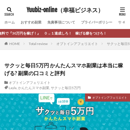
カテゴリー
Yuubiz-online（幸福ビジネス）
ホーム
おすすめ副業
免責事項について
プライバーポリシー
サイト
タグ
１達成しろ！ 稼げる癖をつけろ！
[公式]マネツク
松永千代
本田
杉本 裕介
HOME
Total review
オプトインアフェリエイト
サクッと毎日5
村上翔吾
村岡 大樹
村麻巴香
松尾健一郎
松尾豊
松岡峻亮
松崎リオナ
松木慎也
松澤英二
本当にあったうまい話
松野有希
サクッと毎日5万円 かんたんスマホ副業は本当に稼
げる? 副業の口コミと評判
柏木直人
栗原久美子
栗田真一
株式会社 door
株式会社 e-FLAGS
株式会社 FREDERIQS
オプトインアフェリエイト
Layla
,
かんたんスマホ副業
,
サクッと毎日5万円
株式会社 安藤企画
株式会社 業
株式会社１(イチ)
オプトインアフェリエイト
株式会社8Bee
本橋へいすけ
木村大輔
株式会社Appacle
日給5万円可能なながら感覚の副収入アプリ
投資
投資家 亜依
攝津智洋
放置ISマネー(放置 is money)