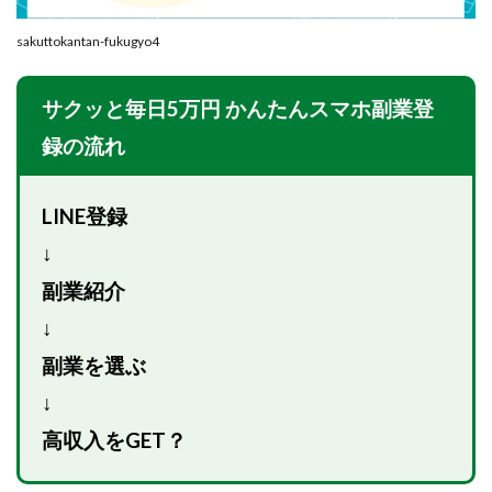
全自動AIシステム(Trading System)
sakuttokantan-fukugyo4
全自動インサイダーROBOT
内藤 洋子
内藤隆児
円城寺
写真や動画にいいねするだけ!
サクッと毎日5万円 かんたんスマホ副業登
写真を送信して報酬GET
写真を選んで安定した収益を！
録の流れ
副業専門オープンチャット
冨永愛理
出口洋平
初心者
前田 義明
前田愛
副業
LINE登録
副業コンシェルジュ鈴木
副業ネットワーク
副業の教室事務局
副業ポスト
↓
副業ポスト運営事務局
七里信一
副業紹介
一般社団法人こころインターナショナル
↓
ザ・プレジデント(THE PRESIDENT)
副業を選ぶ
タートルビジネススクール
↓
スマホ内の画像を送信してカンタン副収入
スマホ副業
高収入をGET？
スマホ副業ナビ
スマホ副業ナビ(ふくぎょーまいすたー)
スマリッチ(smarich)
センサーズ
センター(center)