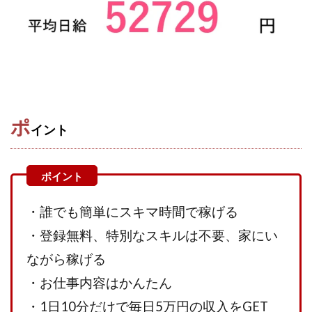
Robert.harry.Ōhno
ROKUYON(ロクヨン)
Rupex Limited
SCM運営事務局
SEVENシステム
SHARE
UBI合同協会サポート
V-System
NEW LIFE!(ニューライフ)
ギガマート株式会社
オプトインアフィリエイト
オプトインアフェリエイト
おまかせAI運用
おむられいか
ポ
ガーディアン・トリニティ
カール鈴木
かずくん
イント
カマAGEインベストメンバーズ
かんたんスマホ副業
かんたん副業
キャッチtheディルハム
イルカ先生
キャリア(CARRIER)
キャリプロ(キャリアプログラム)
・誰でも簡単にスキマ時間で稼げる
キャリプロ運営事務局
きよとらいふ
グッドナビJOB
クニトミ
・登録無料、特別なスキルは不要、家にい
グランドマスターピースFX
グローバルプロジェクト
ながら稼げる
クロスリテイリング
クロスリテイリング株式会社
・お仕事内容はかんたん
コーチング
エンジェル
イマドキの副業
・1日10分だけで毎日5万円の収入をGET