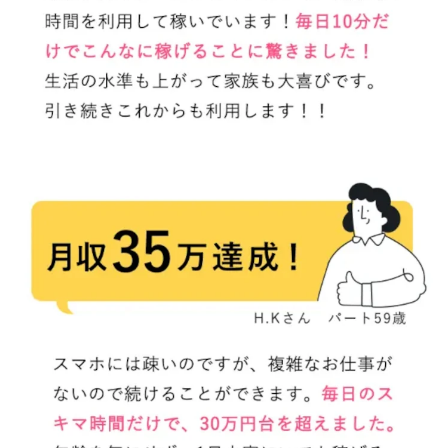
100億円ドリームウィーク2025
10万円GET!!～動画を見て～
2024年最新LINE副業「LIFE」
3問副業 アンケートモニター
Advance Edge
AI YouTuberビジネス講座
Blue Triangle Limited
AI（人工知能）
AI∞所得
AIアプリで稼ぐ/このアプリがすごい
AIサービス(XTOOL)
AI時代の情報発信講座
AI運用サポート
AmazingTick
Amazon
Back Up!!!!運営事務局
Baron
BETTER CHOICE LIMITED
FIRE
FREEDOM(フリーダム)
MONEY LIFE運営事務局
Ltd.
LIFE Style(ライフスタイル)
LifeCreate合同会社
LINE
LINE JOBNAVI(ジョブナビ)
LINEアンケートに答えて!?
LINEでスタンプ送るだけ
LINEで簡単アンケート
LiNK
LINK(リンク)