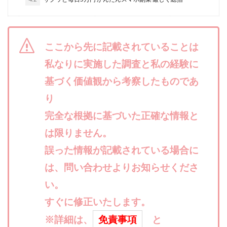
合同会社リバーシブル
坂元雄徳
合同会社リュウシン
合同会社リンク
合同会社リングペイ
吉岡勝利
吉本昌代
ここから先に記載されていることは
吉江 佑弥
和佐大輔
唐莉萍
國富竜也
私なりに実施した調査と私の経験に
在宅のんびリッチ
坂井彰吾
安藤 翔大
基づく価値観から考察したものであ
安達健太郎
我有洋哉
川崎 渉
山形直樹
り
山本拓弥(チョゴリ)
山本耕而
岡崎 健二
完全な根拠に基づいた正確な情報と
岡村貴弘
岡田芳弘
島田隆則
嵯峨翔太郎
川原 充将
川口 真子
川端 健太
山崎友也
は限りません。
川端理恵
工藤 総一郎
工藤総一郎
市川 翔平
誤った情報が記載されている場合に
市川彩子
布施春輝
平野千春
後藤健二
は、問い合わせよりお知らせくださ
必勝プロジェクト無双
志賀恭介
成田賢治
い。
山崎隆
山岸祐介
宮光勇次
小川ゆうり
すぐに修正いたします。
宮地乙十葉
宮本将
宮林 慶次
宮田裕司
※詳細は、
免責事項
と
富岡 伸成
富樫美月
富永健
富田湧貴