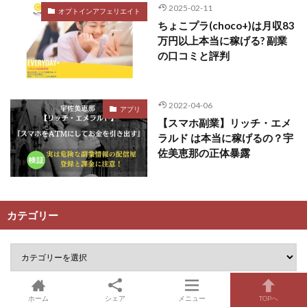
2025-02-11
オプトインアフェリエイト
ちょこプラ(choco+)は月収83
万円以上本当に稼げる? 副業
の口コミと評判
2022-04-06
アプリ
【スマホ副業】リッチ・エメ
ラルド は本当に稼げるの？宇
佐美恵那の正体暴露
カテゴリー
ホーム
シェア
メニュー
TOPへ