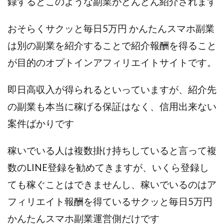
録するとこのような副業がどんどん紹介されます
ライフデザイン出版合同会社
らくらくできるスマホ副業
リッチ ギャザリング
リッチ ルーラー
おそらくサクッと毎日5万円 かんたんスマホ副業
リライアンス(Reliance)
ロミオ・ロドリゲス・ジュニア
は別の副業を紹介することで紹介報酬を得ること
ワークスフランチャイジーオフィス
が目的のオプトインアフィリエイトサイトです。
ワークホップ(Work Hop)
ワールドリユースシステム
マネーの湖
マックス岩井
なし
即日高収入が得られるといっていますが、紹介先
フェールNaviシステム
ニューイヤーパラダイス
の副業も本当に稼げる保証はなく、信用出来ない
ネオナビ
ネオナビ 我有洋哉
案件ばかりです
ネオライフPROJECT(プロジェクト)
ネットサーフィンをお金に換える
ネットスター
稼いでいる人は複数掛け持ちしていると言って複
ハイブリッド・トレード・アカデミア
数のLINE登録を勧めてきますが、いくら登録し
はじめての資産運用
ハピネスサロン
ても稼ぐことはできませんし、稼いでいるのはア
はるかコーチング
フィアナ
フォトチェッカー
フィリエイト報酬を得ているサクッと毎日5万円
マスターピース(MASTER PIECE)
フォトレ
かんたんスマホ副業運営側だけです
フォリオJP(Folio)
ふくぎょうパラダイス