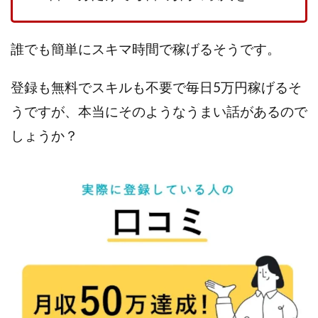
VICTOR(ビクター)
アークAI
VIP LIVE STERAM
WILLIAM CULANDOG JOROLAN
Winners Life(ウィナーズライフ)
誰でも簡単にスキマ時間で稼げるそうです。
WINNING ACADEMY(ウイニングアカデミー)
登録も無料でスキルも不要で毎日5万円稼げるそ
Workings(ワーキング)
World Trader Co Ltd
うですが、本当にそのようなうまい話があるので
Write UP
Yamashita Takuma
YSK
ZEXS運営事務局
アイランドセブン(I-LAND 7)
しょうか？
いいね!するだけ
アクシス合同会社
アダルトアフィリエイトクラブ(AAC)
アップライフ
アドネス株式会社
アフェリエイトは稼げない
アブダビ先生
アプリ
アプリで確認するだけ
アプリ生活
アモン
アラン・ソリマチ
New Pioneer
MONEY QUEEN(マネークイーン)
コア(CORE)
Delta運営サポート事務局
BUTTER CASH(バターキャッシュ)
BUZプロジェクト