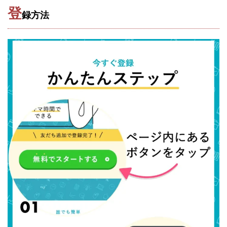
JUPITER運営事務局
Katsutoshi Kumakura
KOJI
登
録方法
KOUTAROU TOMITA
ゴールドラッシュEX
コンサル
合同会社V.S.L
今村雅士
五十嵐
五十嵐レオン
五十嵐瑛太
五十嵐真也
井上瑞希
井上裕貴
井口晃
今 努
今、話題!簡単・最新お仕事サービス!
今すぐ始める副業革命
今瀬 健二
久野愛実
今瀬健二
仮想通貨
仮想通貨Vtuberハク
伊東みさき
伊東弘人
伊藤 弘人
会社名 合同会社paradiz
佐竹 良平
佐藤俊幸
佐藤健
佐藤彰洋
二宮瑛士
久保夕貴
佐藤竜
中山 浩昴
三上功太
三上夏治
三宅常雄
三浦健一
上原真琴
上山 大利
下田隆
世界一カンタンなFXの稼ぎ方
中原 徹
中尾龍
中悠太
丸山 徹
中本英
中村 邦明