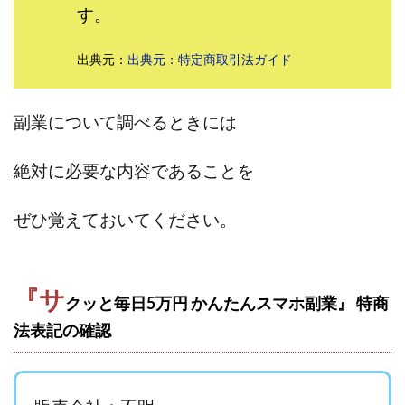
す。
田中 拓哉
田中 旭
田中圭
田中康裕
田中武志
田中絵美
田島俊明
甲斐雅人
出典元：
出典元：特定商取引法ガイド
町田 信義
白川さやか
福林みずき
益井雅
相川奈津妃
相川浩介
相葉はるか
真中 翔
副業について調べるときには
石井泰裕
石塚 憲史
石山 昌志
石川聡彦
確定申告
神威(KAMUI)
藤沢琴音
西勇輝
絶対に必要な内容であることを
王 義虎
高橋 秀明
革命毎日3万円!
須藤一寿
風間けいご
馬場和義
駒形 哲治
高坂 隆
ぜひ覚えておいてください。
高柳 卓馬
高柳大輔
高橋 伸行
高橋 守美
高橋優作
長谷川博
高橋優里
高橋悟
高橋拓真
高橋良彰
高橋菜々美
髙野丈
『サ
クッと毎日5万円 かんたんスマホ副業』 特商
鬼塚尚仁
法表記の確認
魅惑のFXスキャルシステム「即金1億円ボタン」
黒澤真
黒田勉
齊藤大地
阿部 亮平
長谷川マコト
西崎 薫
金 佳史
西村和之
西森康二