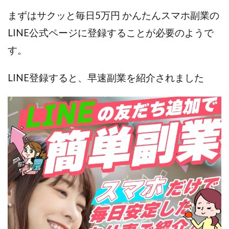
センタービレッジ合同会社
ソウルメイト(SOUL MATE)
まずはサクッと毎日5万円 かんたんスマホ副業の
ソフト株式会社
タスク詐欺
LINE公式ページに登録することが必要のようで
スマホふくぎょうのおしごと！
チャプロ
す。
ちょこスマ
ちょこっと
ちょこプラ(choco+)
ちょな(蝶名林達也)
どこでもビジネス
トライアル
LINE登録すると、早速副業を紹介されました
トラスト株式会社
ドリームクラフターズ
ドリームテック合同会社
ドリームワーク
スマホを使って稼ぐ方法
スマホひとつでらくらく副業
トレンド
スマートジョブnet
サクッとお仕事サービス
サクッと毎日5万円
サポーターズファミリー(supporter's family)
サルでも出来る!最新のお金の稼ぎ方
ジーニアスブラックボックス
スーパースマイル(SUPER SMILE)
スキマ時間で稼ぐ Job Lob
スキマ時間の有効活用