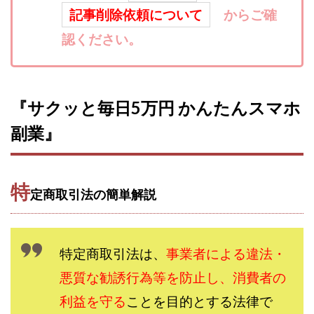
記事削除依頼について
からご確
寺澤英明
将軍
小川 和人
小林 実
山口英樹
小林よしのり
小林尚美
小林正人
認ください。
小林雄樹
小森みずき
小泉一浩
少額資金で激安不動産投資
尾崎圭司
山中祐希
山之内リアルエステート株式会社
山口孝志
『サクッと毎日5万円 かんたんスマホ
株式会社STAGE
株式会社STS
合同会社アース
副業』
自分の選んだ写真が収益に!!
稲川博紀
空いた時間で高齢者でも稼げる
競馬でカンタン副業 運営事務局
竹井佑介
竹原芳美
特
定商取引法の簡単解説
竹田茉生
米澤 蓮
紀田 奈々未
紫垣英昭
織田慶
臼井穂乃果
秒速のFX スキャルマジック
舟引佑太
荒木剛志
菅原将悟
華山奈緒子
特定商取引法は、
事業者による違法・
落合琢哉
葉月らな
藏野 雄哉
藤原飛鳥
悪質な勧誘行為等を防止し、消費者の
藤咲優
藤堂 成一
藤堂健一
秘密のテキスト
利益を守る
ことを目的とする法律で
秋葉 卓也
藤田 陸
畑岡宏光
田中