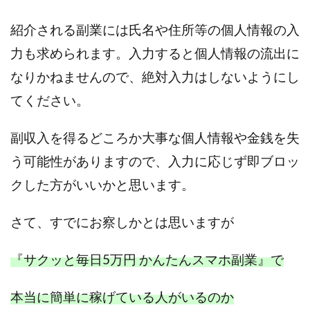
プラチナメソッド2024
ブラックサタン(Black Satan)
紹介される副業には氏名や住所等の個人情報の入
フラットワーク
フリー株式会社
力も求められます。入力すると個人情報の流出に
フルーツ(スマホをタップするだけ!?)
ホーム合同会社
なりかねませんので、絶対入力はしないようにし
ほったらかしFX運営事務局
マイリスト(My List)
てください。
김 가싸
副収入を得るどころか大事な個人情報や金銭を失
検索
う可能性がありますので、入力に応じず即ブロッ
クした方がいいかと思います。
さて、すでにお察しかとは思いますが
『サクッと毎日5万円 かんたんスマホ副業』で
本当に簡単に稼げている人がいるのか