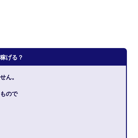
宅のんびリッチ
坂井彰吾
安藤 翔大
安達健太郎
我有洋哉
本拓弥(チョゴリ)
山本耕而
岡崎 健二
岡村貴弘
岡田芳弘
川原 充将
川口 真子
川端 健太
山崎友也
川端理恵
工藤
市川 翔平
市川彩子
布施春輝
平野千春
後藤健二
必勝プ
田賢治
山崎隆
山岸祐介
宮光勇次
小川ゆうり
宮地乙十
田裕司
富岡 伸成
富樫美月
富永健
富田湧貴
寺澤英明
稼げる？
林 実
山口英樹
小林よしのり
小林尚美
小林正人
小林
額資金で激安不動産投資
尾崎圭司
山中祐希
山之内リアルエステー
せん。
式会社STAGE
株式会社STS
合同会社アース
自分の選んだ写真が収益
者でも稼げる
競馬でカンタン副業 運営事務局
竹井佑介
竹原芳美
もので
 奈々未
紫垣英昭
織田慶
臼井穂乃果
秒速のFX スキャルマジ
原将悟
華山奈緒子
落合琢哉
葉月らな
藏野 雄哉
藤原飛
堂健一
秘密のテキスト
秋葉 卓也
藤田 陸
畑岡宏光
田
圭
田中康裕
田中武志
田中絵美
田島俊明
甲斐雅人
福林みずき
益井雅
相川奈津妃
相川浩介
相葉はるか
真