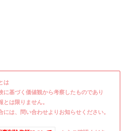
株式会社キャッツ
株式会社お友達企画
株式会社ラブアンドピース
株式会社TRIBE
株式会社Ubiquitous Solution
株式会社Uスクウェ
ency
株式会社WorksAgency
株式会社X-style
株式会社YASAKA
株式会社アイラボ
株式会社アオヤマ
株式会社オリジナル
株
株式会社アシスト・クローバー
株式会社アスク
株式会社アドバン
株式会社インター
株式会社インラージ
株式会社エキスパート
ン・ファーム
株式会社オタケン
株式会社ラット
株式会社リテラシ
夢実現キャンペーン
清原達郎
沖中純一
河村一志
河野真美
浅野夕美
浜田雄介
海外運営
深原祥太
清原資産管理グルー
とは
水圭一郎
渡辺佳織
湯浅 和弘
滝沢 風香
滝沢賢治
濵田
験に基づく価値観から考察したものであり
っ!誰でも週給35万円GET!!
熊倉 駿介
片山恵美子
物販/せどり/
報とは限りません。
池本 慎一
江上 一機
株式会社リンクス
椿梨沙
株式会
合には、問い合わせよりお知らせください。
株式会社ワンダーリアリティ
株式会社仕
株式会社和
株式会社
株式会社評判
桐生秀臣
桜木
森 達郎
楠山高広
永森