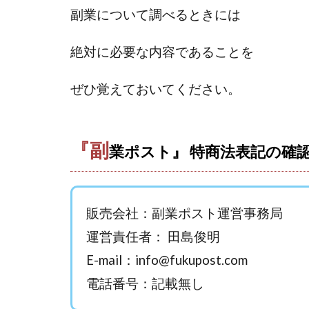
おまかせAI運用
副業について調べるときには
カマAGEインベス
イルカ先生
絶対に必要な内容であることを
きよとらいふ
クロスリテイリン
ぜひ覚えておいてください。
VICTOR(ビクター)
Winners Life
『副
World Trader Co L
業ポスト』 特商法表記の確
アイランドセブン(I-L
アップライフ
アプリで確認する
販売会社：副業ポスト運営事務局
MONEY QUEEN
運営責任者： 田島俊明
BUTTER CASH
E-mail：
info@fukupost.com
chokoっと
C
電話番号：記載無し
Dan.Inoue(ダン 