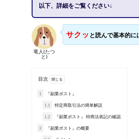
以下、詳細をご覧ください↓
石塚 憲史
高橋 秀明
革
高柳 卓馬
高
サクッ
と読んで基本的に
高橋拓真
高
魅惑のFXスキャ
竜人(たつ
長谷川マコト
と)
話題の最新副業
長澤 祐介
金
目次
鈴木優次郎
株式会社TOKYO ST
1
『副業ポスト』
株式会社ゴールド
1.1
特定商取引法の簡単解説
株式会社スマイル
1.2
『副業ポスト』 特商法表記の確認
株式会社ナチュラ
2
『副業ポスト』の概要
株式会社ネクスト
株式会社フィール