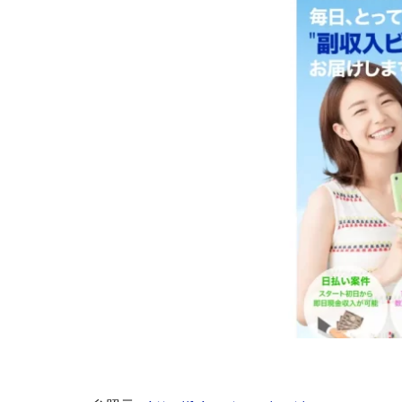
株式会社Seven stu
株式会社Link Partn
株式会社Bell tree
株式会社FC
株式会社GENERAL
株式会社H・S
手塚 久典
戸
夏目歩美
多
坂本よしたか
天照(アマテラス)
坂口健
安達
合同会社クラウド
合同会社シームレ
合同会社ネクスト
合同会社リンク