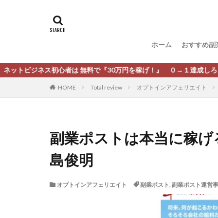
タグ
[公式]マネツク
松尾豊
松岡
ホーム
おすすめ副
柏木直人
栗
株式会社 安藤企画
ス初心者は 無料で『30万円を稼げ！』 ０→１達成しろ！ 稼げる癖を
株式会社Appacle
HOME
Total review
オプトインアフェリエイト
放置ISマネー(放置 is
新選組(ガチンコ副
最新AI 5つの錬金
副業ポストは本当に稼げる
有限会社エステー
島俊明
株式会社8EIGHT8
株式会社NEXT LEV
オプトインアフェリエイト
副業ポスト
,
副業ポスト運営
株式会社ORIT
株式会社PRINCELE
株式会社Research