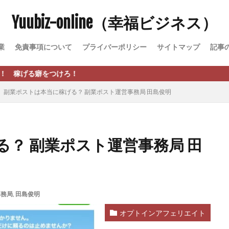
Yuubiz-online（幸福ビジネス）
松永千代
本田
杉本 裕介
村上翔吾
村岡 大樹
村麻巴
峻亮
松崎リオナ
松木慎也
松澤英二
本当にあったうまい話
業
免責事項について
プライバーポリシー
サイトマップ
記事
原久美子
栗田真一
株式会社 door
株式会社 e-FLAGS
株式会社 
株式会社 業
株式会社１(イチ)
株式会社8Bee
本橋へいすけ
つけろ！
日給5万円可能なながら感覚の副収入アプリ
投資
投資家 亜依
副業ポストは本当に稼げる？ 副業ポスト運営事務局 田島俊明
 money)
斉藤 敏雄
斎藤 敏雄
新井 孝弘
新井 悠馬
新
業投資)
星野拓馬
望月詩織
暮らしのノマド
最先端スマホワ
術
最短1分で3万円が稼げる即金副業アプリ
最短即日>>高収入
最速
？ 副業ポスト運営事務局 田
ジア
有限会社ユースフルインフォ
有限会社現代
有限会社自由人
株式会社Asset Cube
戸田 亮太
株式会社PRICELESS
株式会社N
EL
株式会社NKcreative
株式会社note
株式会社OMT
株式会
事務局
,
田島俊明
株式会社PACHA(パチャ)
株式会社PLUM
株式会社Precious.Light
SS
株式会社Logical Forex
株式会社PROGRESS
株式会社Regene
オプトインアフェリエイト
株式会社reward
株式会社ROAD
株式会社SD TRUST
株式会社