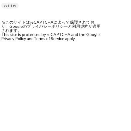
おすすめ
社monokoko
会社Be honest
※このサイトはreCAPTCHAによって保護されてお
株式会社e-plus
り、Googleのプライバシーポリシーと利用規約が適用
されます。
This site is protected by reCAPTCHA and the Google
Privacy Policy and
Terms of Service apply.
式会社GW
株式会社LAMP
健太
塩田沙代
宏
天本隼人
本桃太郎
スト
ン
輔
唐莉萍