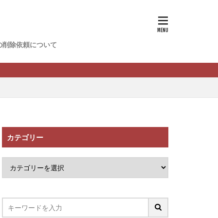
香
松尾健一郎
松野有希
の削除依頼について
FREDERIQS
木村大輔
攝津智洋
川卓也
ーク
PPCアフィリエイト
カテゴリー
望月 光
ATURAL NINE
社one
SELLTEC