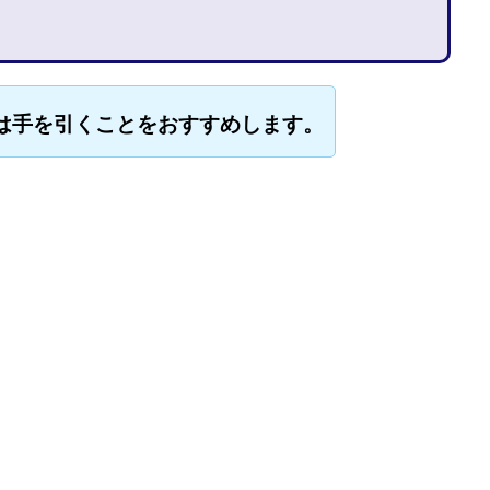
石山 昌志
石川聡彦
確定申告
神威(KAMUI)
藤沢琴音
西
命毎日3万円!
須藤一寿
風間けいご
馬場和義
駒形 哲治
柳大輔
高橋 伸行
高橋 守美
高橋優作
長谷川博
高橋優
は手を引くことをおすすめします。
橋良彰
高橋菜々美
髙野丈
鬼塚尚仁
ルシステム「即金1億円ボタン」
黒澤真
黒田勉
齊藤大地
阿部
西崎 薫
金 佳史
西村和之
西森康二
西澤英樹
西田哲
赤澤天道
近藤かおり
近藤智弘
遠藤 友里子
酒井
金
勝(キムマサル)
金子弘給
金子正人
金山莉緒
金本浩
鈴
鈴木克佳
鈴木翔
鈴村有基
生成AIの学校「飛翔」
犬神空
YLE
株式会社ドライブ
株式会社グロース
株式会社ゲート
レバテック
株式会社サンアイ
株式会社ジョイン
株式会社スパイラ
株式会社セカンド
株式会社タイプ
株式会社チャプター2
ルナイン
株式会社カーロット
株式会社ナレッジ
株式会社ニュース
株式会社ネクト
株式会社パワープロモート
株式会社ファナウス
ド
株式会社プラスビジョン
株式会社ブリッジ
株式会社プルミエー