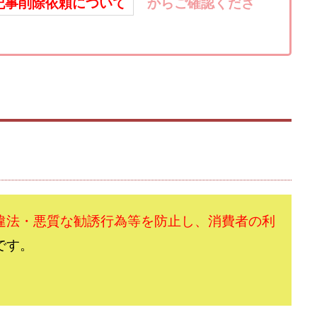
楽天ルーム
榎 恭宏
横村 辰徳
正規のお仕事で年収5
武井
記事削除依頼について
からご確認くださ
日安定して稼ぐ！スマホだけですべて完結
毎月簡単収入アップ
水野賢一
テージ
合同会社VSL
【公式】コロコロ・ナタデココ
TADAO YOSH
SIGNAL(シグナル)
SKETCH(スケッチ)
SLOW(スロウ)
Smash Wor
SPARKLE!!(スパークル)
STAR .Company.
STAR.system(スターシス
ーズ
Technical service Co.
SHYEN GRACE LAURENT INTERNET SERVICES
The Messiah(ザ・メシア)
THE SAVIOR(ザ・セイバー)
THE SHIP
TH
EM
TOP WINNER運営事務局
trialwork365(トライアルワーク365)
tr
Ubiquitous solution
SIDE JOB REACH(サイドジョブリーチ)
Shinya
imited
pm.T株式会社
NEW PRODUCE(ニュープロデュース)
NEW 
 Hin
NOBU
NOVA
OliveX
omezu
Owners(次世代型
違法・悪質な勧誘行為等を防止し、消費者の利
ZLE
SHIFT(シフト)
QUICK(クイック)
Re:Born(リボーン)
RE
です。
RISE UP(ライズアップ)
Robert.harry.Ōhno
ROKUYON(ロクヨン)
SEVENシステム
SHARE
UBI合同協会サポート
V-System
ーライフ)
ギガマート株式会社
オプトインアフィリエイト
オプトイ