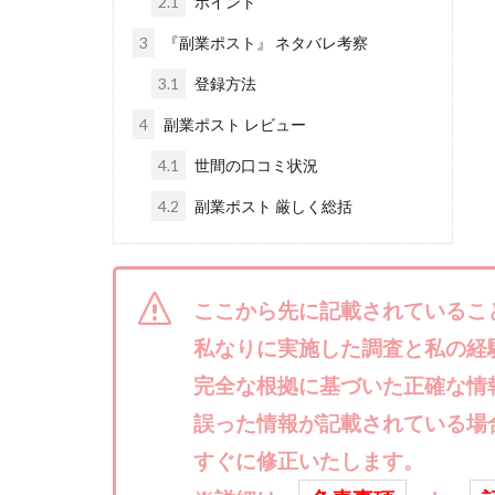
2.1
ポイント
株式会社ライズ
3
『副業ポスト』 ネタバレ考察
株式会社アイリス
3.1
登録方法
株式会社Works Ag
4
副業ポスト レビュー
株式会社アイコン
株式会社アシスト
4.1
世間の口コミ状況
株式会社イージー
4.2
副業ポスト 厳しく総括
株式会社オーシャ
特別副業助成金 
波乗り波動論
ここから先に記載されているこ
江面邦彦
清
私なりに実施した調査と私の経
無料!カンタン!はや
完全な根拠に基づいた正確な情
物販ONE(miraise)
誤った情報が記載されている場
株式会社ワイズ
すぐに修正いたします。
株式会社蝶名林