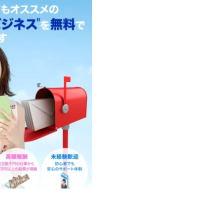
d
株式会社SixSence
株式会社Smart Life
株式会社soleil
株式会
ers
株式会社Axio
株式会社FlowRace
株式会社BANKER6
株式
株式会社BLOOM
株式会社BLUE
株式会社Continue Marketing LAB
株式会社FEEL
株式会社first
株式会社FrontShine
株式会社Link
HAWK
株式会社gleam
株式会社GOLAZO
株式会社greed
株
株式会社H.S
株式会社ICC
株式会社jカンパニー
株式会社K&H
井田拓也
株式会社Stella
大川康治
坪井 健
堤 舞尋
塚原
田明弘
大原 哲男
大原哲男
大島眞理子
大島領介
大川智
大森淳弘
大田賢二
大西良幸
天内 碧海
天才トレーダーヤス
プロジェクト
天野 照章
奥野雄二
宇佐美恵那
安藤 仁
坂
健太朗
合同会社ミドル
合同会社アドバンス
合同会社ウェルファー
ジャパン
合同会社サウザントレフト
合同会社サバイバルグランピング
ス
合同会社センス
合同会社チルダワーク
合同会社ナチュ
イノベーション
合同会社リバーシブル
坂元雄徳
合同会社リュウシ
合同会社リングペイ
吉岡勝利
吉本昌代
吉江 佑弥
和佐大