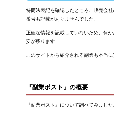
Everyone(エブリ
FANFARE(ファン
特商法表記を確認したところ、販売会社
Finance Life
番号も記載がありませんでした。
ADVANCE(アドバ
000万～1億を誰
正確な情報を記載していないため、何か
2024年最新LINE
安が残ります
Blue Triangle Limi
このサイトから紹介される副業も本当に
AIサービス(XTOOL
Back Up!!!!運営
MONEY LIFE運
LINE JOBNAVI(
LiNK
LINK(
『副業ポスト』の概要
MARKET(マーケッ
MAXIM(マクシム)
『副業ポスト』について調べてみました
MIDAS(ミダス)