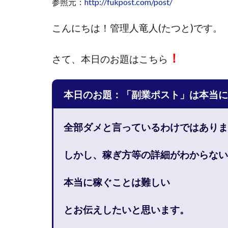
参照元：
http://fukpost.com/post/
國富竜也
在
こんにちは！
管理人竜人(たつと)です。
山形直樹
山
嵯峨翔太郎
！
さて、
本日のお題はこちら
工藤総一郎
志賀恭介
成
宮林 慶次
宮
本日のお題：「副業ポスト」は本当に
小川 和人
小
小泉一浩
少
全部ダメと言っているわけではありま
山口孝志
株
空いた時間で高齢
しかし、稼ぎ方等の詳細がわからない
米澤 蓮
紀田
荒木剛志
菅
本当に稼ぐことは難しい
藤堂 成一
藤
とお伝えしたいと思います。
田中 旭
田中
白川さやか