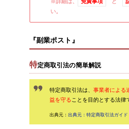
楽々収入アップ
※詳細は、
免責事項
と
武田章司
毎
い。
合同会社アップス
SIGN(サイン)
SONIC(ソニック)
『副業ポスト』
SUPERリベンジャ
TEDASUKE
TIME BANK SYST
特
定商取引法の簡単解説
trillion運営事務局
United Rich F＆B L
NFT
Ng Man
特定商取引法は、
事業者による
Parrish
PUZ
益を守る
ことを目的とする法律
REVERS(リバース)
SCM運営事務局
出典元：
出典元：特定商取引法ガイド
NEW LIFE!(ニュ