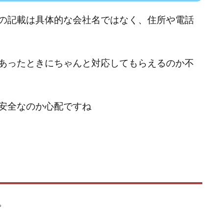
ワン)
EXIT MONEY(イグジットマネー)
expand 副業紹介事務局
ファーレ)
fargo(ファーゴ)
FCシステム
feppiness株式会社
の記載は具体的な会社名ではなく、住所や電話
(ファイナンスライフ)
BTC FIRE(ビットファイヤ)
BPOINT
folio Co. Ltd.
ンス)
【公式】ストック(在宅10Minutes)
【公式】パンド・ラミ
@k
でも目指せる!
000円をGET
100億円ドリームウィーク2025
10万円
あったときにちゃんと対応してもらえるのか不
副業「LIFE」
3問副業 アンケートモニター
Advance Edge
AI You
ted
AI（人工知能）
AI∞所得
AIアプリで稼ぐ/このアプリがすごい
安全なのか心配ですね
)
AI時代の情報発信講座
AI運用サポート
AmazingTick
Amaz
事務局
Baron
BETTER CHOICE LIMITED
FIRE
FREEDOM(フリ
営事務局
Ltd.
LIFE Style(ライフスタイル)
LifeCreate合同会社
L
ジョブナビ)
LINEアンケートに答えて!?
LINEでスタンプ送るだけ
LI
リンク)
Lisa
Makoto Honda
LEMON(レモン)
manerak
ト)
MASA
Master Piece運営事務局
Masters Bank(マスターズバン
METHOD30運営事務局
MGB COMPANY(エムジーピーカンパニー)
。
Life Lead運営事務局
Layla
FREELANCE運営事務局
GRAND S