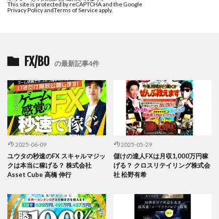
This site is protected by reCAPTCHA and the Google
Privacy Policy and
Terms of Service apply.
FX/BO
の最新記事4件
2025-06-09
2025-05-29
ユウタの秒速のFX スキャルマジッ
儲けの達人FXは月収1,000万円稼
クは本当に稼げる？ 株式会社
げる？ クロスリテイリング株式会
Asset Cube 高橋 伸行
社 松野有希