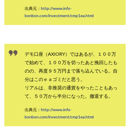
100億円ドリームウィーク2025
出典元：
http://www.info-
10万円GET!!～動画を見て～
bonbon.com/investment/cmp1ea.html
2024年最新LINE副業「LIFE」
3問副業 アンケートモニター
Advance Edge
AI YouTuberビジネス講座
Blue Triangle Limited
AI（人工知能）
AI∞所得
デモ口座（AXIORY）ではあるが、１００万
AIアプリで稼ぐ/このアプリがすごい
AIサービス(XTOOL)
で始めて、１００万を切ったあと挽回したも
AI時代の情報発信講座
AI運用サポート
のの、再度９５万円まで落ち込んでいる。自
AmazingTick
Amazon
Back Up!!!!運営事務局
分はこのｅａゴミだと思う。
Baron
BETTER CHOICE LIMITED
FIRE
リアルは、非推奨の通貨をやったこともあっ
FREEDOM(フリーダム)
MONEY LIFE運営事務局
て、５０万から半分になった。撤退する。
Ltd.
LIFE Style(ライフスタイル)
LifeCreate合同会社
LINE
LINE JOBNAVI(ジョブナビ)
出典元：
http://www.info-
LINEアンケートに答えて!?
LINEでスタンプ送るだけ
bonbon.com/investment/cmp1ea.html
LINEで簡単アンケート
LiNK
LINK(リンク)