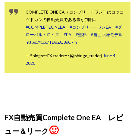
Lisa
Makoto Honda
LEMON(レモン)
COMPLETE ONE EA（コンプリートワン）はコツコ
manerak
Mari(武島麻里)
MARKET(マーケット)
ツドカンの自動売買である事が判明…
MASA
Master Piece運営事務局
#COMPLETEONEEA
#コンプリートワンEA
#グ
Masters Bank(マスターズバンク)
MAXIM(マクシム)
ローバル・ロイズ
#EA
#聖杯
#自己回帰モデル
METHOD30運営事務局
https://t.co/TDpZQ8sC7m
MGB COMPANY(エムジーピーカンパニー)
MIBC
— Shingo〜FX trader〜 (@shingo_trader)
June 4,
MIDAS(ミダス)
Life Lead運営事務局
Layla
2020
FREELANCE運営事務局
GRAND SLAM(グランドスラム)
FRONTIER(フロンティア)
FX
FX GO tap
FX King's TRUST
FX/BO
FXミリオネアタワー
FX鬼の手
GAFAシステム
GATE(ゲート)
GB株式会社
GOAL-B
GREAT JOY(グレートジョイ)
Kyouji Sayama
happy-style
Hisanori Teduka
FX自動売買Complete One EA レビ
HPR株式会社
HYBRID(ハイブリッド)
IHR
🙂
ュー＆リーク
ITS合同会社
JOURNEY（ジャーニー）