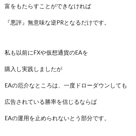
中村健吾
中村友也
中村洸一
中村陽
富をもたらすことができなければ
中田光治
中谷司
中野
中野 友貴
『悪評』無意味な逆PRとなるだけです。
中野愛望
佐藤由規
佐藤隆司
一般財団法人日本投資家育成機構
合同会社Artemis
加藤陸
加藤隆伸
動画を見てGET
動画を見て報酬GET(ゲット)
北野毅
千葉雄介
私も以前にFXや仮想通貨のEAを
即金アプリを無料ダウンロードして毎日30
友成 優吾
購入し実践しましたが
古賀稜
合同会社 RoyalBond
合同会社AZone
加藤浩司
合同会社blue
合同会社CMP
EAの厄介なところは、一度ドローダウンしても
合同会社Fans
合同会社first
合同会社Like Factory
合同会社NT
合同会社REEF
合同会社Renaissance
広告されている勝率を信じるならば
合同会社Smile
合同会社ST
合同会社start moving
加藤浩次
加藤敏行
倉由美希
EAの運用を止められないとう部分です。
写真を選んで収益GET
億のゲームチェンジ
億の継承
億り人プロジェクト
儲けの達人FX