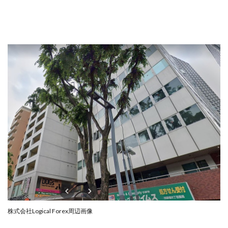
西澤英樹
西田哲朗
話題の最新副業
赤澤天道
近藤かおり
近藤智弘
遠藤 友里子
酒井
金の虎(マネーの虎)
長澤 祐介
金勝(キムマサル)
金子弘給
金子正人
金山莉緒
金本浩
鈴木 孝二
鈴木 翔
鈴木優次郎
鈴木克佳
鈴木翔
鈴村有基
生成AIの学校「飛翔」
犬神空
株式会社TOKYO STYLE
株式会社ドライブ
株式会社グロース
株式会社ゲート
株式会社ゴールドレバテック
株式会社サンアイ
株式会社ジョイン
株式会社スパイラル
株式会社スマイル
株式会社セカンド
株式会社タイプ
株式会社チャプター2
株式会社ナチュラルナイン
株式会社カーロット
株式会社ナレッジ
株式会社ニュース
株式会社Logical Forex周辺画像
株式会社ネクスト
株式会社ネクト