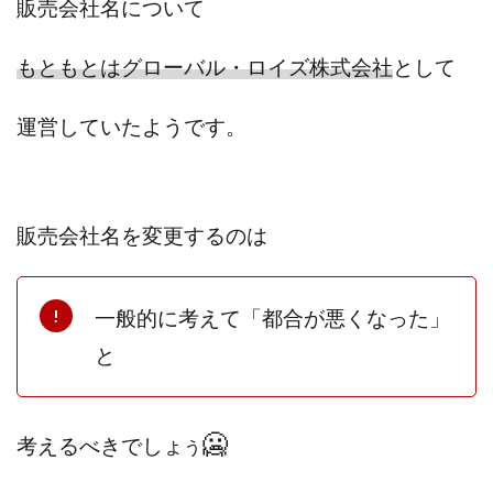
販売会社名について
田中 拓哉
田中 旭
田中圭
田中康裕
田中武志
田中絵美
田島俊明
甲斐雅人
もともとはグローバル・ロイズ株式会社
として
町田 信義
白川さやか
福林みずき
益井雅
相川奈津妃
相川浩介
相葉はるか
真中 翔
運営していたようです。
石井泰裕
石塚 憲史
石山 昌志
石川聡彦
確定申告
神威(KAMUI)
藤沢琴音
西勇輝
王 義虎
高橋 秀明
革命毎日3万円!
須藤一寿
販売会社名を変更するのは
風間けいご
馬場和義
駒形 哲治
高坂 隆
高柳 卓馬
高柳大輔
高橋 伸行
高橋 守美
一般的に考えて「都合が悪くなった」
高橋優作
長谷川博
高橋優里
高橋悟
と
高橋拓真
高橋良彰
高橋菜々美
髙野丈
鬼塚尚仁
魅惑のFXスキャルシステム「即金1億円ボタン」
黒澤真
🥶
考えるべきでしょ
う
黒田勉
齊藤大地
阿部 亮平
長谷川マコト
西崎 薫
金 佳史
西村和之
西森康二