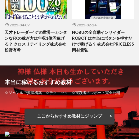
2025-04-09
2025-02-24
天才トレーダー”K”の世界一カンタ
NOBUの全自動インサイダー
ンなFXの稼ぎ方は年収1億円稼げ
ROBOT は本当にボタンを押すだ
る？ クロスリテイリング株式会社
けで稼げる？ 株式会社PRICELESS
松野有希
岡村貴弘
本当に稼げるおすすめ教材
☆ジャンルで資産構築 ☆テクニック ☆実践者のレポート完全公開
ここからおすすめ教材にジャンプ