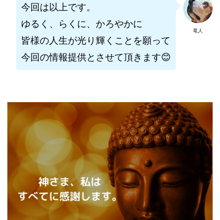
今回は以上です。
ライフデザイン出版合同会社
らくらくできるスマホ副業
ゆるく、らくに、かろやかに
リッチ ギャザリング
リッチ ルーラー
竜人
皆様の人生が光り輝くことを願って
リライアンス(Reliance)
ロミオ・ロドリゲス・ジュニア
今回の情報提供とさせて頂きます😊
ワークスフランチャイジーオフィス
ワークホップ(Work Hop)
ワールドリユースシステム
マネーの湖
マックス岩井
なし
フェールNaviシステム
ニューイヤーパラダイス
ネオナビ
ネオナビ 我有洋哉
ネオライフPROJECT(プロジェクト)
ネットサーフィンをお金に換える
ネットスター
ハイブリッド・トレード・アカデミア
はじめての資産運用
ハピネスサロン
はるかコーチング
フィアナ
フォトチェッカー
マスターピース(MASTER PIECE)
フォトレ
フォリオJP(Folio)
ふくぎょうパラダイス