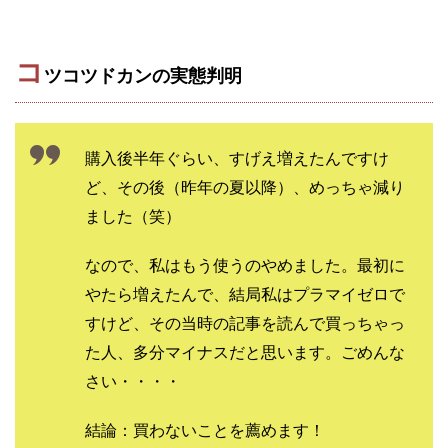
CASHｘCAPTURE運営事務局
ChatGPTセミナー
chokoっと
CIEL(シエル)
CM再生で100万円!
コ
CONNECT(コネクト)
dagen
ツコツドカンの実態判明
Dan.Inoue(ダン イノウエ)
Diary(ダイアリー)
BREAKER(ブレイカー)
DTH Co.
EA/Tool
購入後半年ぐらい、すげえ増えたんですけ
EVER
Everyone(エブリワン)
ど、その後（昨年の夏以降）、めっちゃ減り
EXIT MONEY(イグジットマネー)
expand 副業紹介事務局
ました（笑）
FANFARE(ファンファーレ)
fargo(ファーゴ)
FCシステム
feppiness株式会社
なので、私はもう使うのやめました。最初に
Finance Life(ファイナンスライフ)
やたら増えたんで、結局私はプラマイゼロで
BTC FIRE(ビットファイヤ)
BPOINT
folio Co. Ltd.
すけど、その当時の記事を読んで買っちゃっ
ADVANCE(アドバンス)
た人、多分マイナスだと思います。ごめんな
【公式】ストック(在宅10Minutes)
さい・・・・
【公式】パンド・ラミ
@kiyo
000万～1億を誰でも目指せる!
000円をGET
結論：買わないことを薦めます！