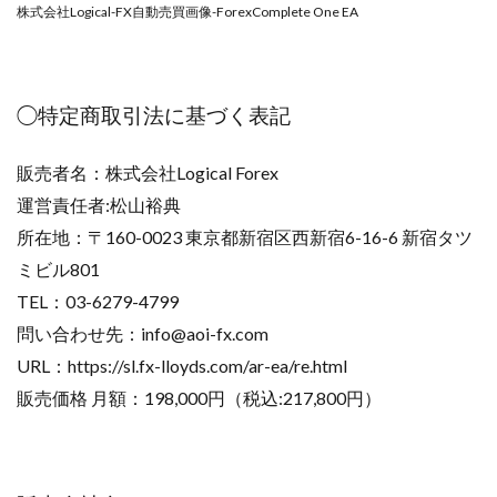
株式会社Logical-FX自動売買画像-ForexComplete One EA
寺澤英明
将軍
小川 和人
小林 実
山口英樹
小林よしのり
小林尚美
小林正人
小林雄樹
小森みずき
小泉一浩
◯特定商取引法に基づく表記
少額資金で激安不動産投資
尾崎圭司
山中祐希
山之内リアルエステート株式会社
山口孝志
販売者名：株式会社Logical Forex
株式会社STAGE
株式会社STS
合同会社アース
運営責任者:松山裕典
自分の選んだ写真が収益に!!
稲川博紀
所在地：〒160-0023 東京都新宿区西新宿6-16-6 新宿タツ
空いた時間で高齢者でも稼げる
ミビル801
競馬でカンタン副業 運営事務局
竹井佑介
竹原芳美
TEL：03-6279-4799
竹田茉生
米澤 蓮
紀田 奈々未
紫垣英昭
問い合わせ先：
info@aoi-fx.com
織田慶
臼井穂乃果
秒速のFX スキャルマジック
URL：https://sl.fx-lloyds.com/ar-ea/re.html
舟引佑太
荒木剛志
菅原将悟
華山奈緒子
販売価格 月額：198,000円（税込:217,800円）
落合琢哉
葉月らな
藏野 雄哉
藤原飛鳥
藤咲優
藤堂 成一
藤堂健一
秘密のテキスト
秋葉 卓也
藤田 陸
畑岡宏光
田中