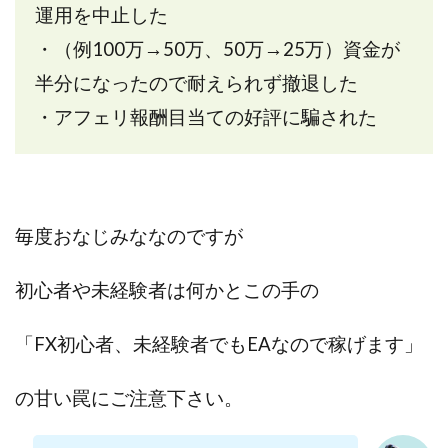
運用を中止した
スクエア株式会社
スター・プラチナ
スマート副業
・（例100万→50万、50万→25万）資金が
スマホのビジネス
スマート資産形成(LDF)
半分になったので耐えられず撤退した
スマキャン(SMACAN)
スマナビ.com
スマホ1台でどこでも副収入
スマホアベンジャー
・アフェリ報酬目当ての好評に騙された
スマホタップだけで
スマホでらくらく副収入アプリ
スマホで副収入の決定版
スマホで始める在宅生活
スマホで稼げる?【裏ワザ副業】
スマホのおしごと
トレーダーKaibe
ナイトグループ 岡崎
毎度おなじみななのですが
わずか1日で5万円以上稼ぐ利用者が続出
ゆきや
初心者や未経験者は何かとこの手の
マネパン KOJI
マネロブ
みきお校長
ミユ
ミラクル(MIRACLE)
ミリオネア5
「FX初心者、未経験者でもEAなので稼げます」
ミリオネアチャレンジ
ミリオンラボ(million labo)
ミリチャレ
みんなのハッピーワーク
ゆるリッチ
の甘い罠にご注意下さい。
マネーキューピット
ライフアップ(LIFE UP)
ライブアドバイザーカレッジ