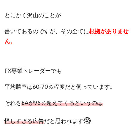
TEDASUKE
The Messiah(ザ・メシア)
THE SAVIOR(ザ・セイバー)
THE SHIP
とにかく沢山のことが
THE TEAM(ザ チーム)
TIME BANK SYSTEM
TOP WINNER運営事務局
書いてあるのですが、その全てに
根拠がありませ
trialwork365(トライアルワーク365)
trillion
ん。
trillion運営事務局
Ubiquitous solution
SIDE JOB REACH(サイドジョブリーチ)
Shinya
United Rich F＆B Limited
pm.T株式会社
FX専業トレーダーでも
NEW PRODUCE(ニュープロデュース)
NEW SHIFT(ニューシフト)
NFT
Ng Man Hin
平均勝率は60-70％程度だと伺っています。
NOBU
NOVA
OliveX
omezu
Owners(次世代型エンジェル投資)
Parrish
PUZZLE
それを
EAが95％超えてくるというのは
SHIFT(シフト)
QUICK(クイック)
Re:Born(リボーン)
REGAIN(リゲイン)
😱
怪しすぎる広告
だと思われます
REVERS(リバース)
RISE UP(ライズアップ)