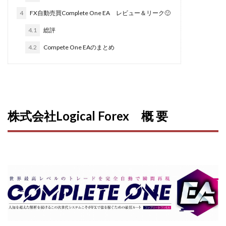
合同会社リバーシブル
坂元雄徳
4
FX自動売買Complete One EA レビュー＆リーク🙂
合同会社リュウシン
合同会社リンク
4.1
総評
合同会社リングペイ
吉岡勝利
吉本昌代
4.2
Compete One EAのまとめ
吉江 佑弥
和佐大輔
唐莉萍
國富竜也
在宅のんびリッチ
坂井彰吾
安藤 翔大
安達健太郎
我有洋哉
川崎 渉
山形直樹
山本拓弥(チョゴリ)
山本耕而
岡崎 健二
株式会社Logical Forex 概 要
岡村貴弘
岡田芳弘
島田隆則
嵯峨翔太郎
川原 充将
川口 真子
川端 健太
山崎友也
川端理恵
工藤 総一郎
工藤総一郎
市川 翔平
市川彩子
布施春輝
平野千春
後藤健二
必勝プロジェクト無双
志賀恭介
成田賢治
山崎隆
山岸祐介
宮光勇次
小川ゆうり
宮地乙十葉
宮本将
宮林 慶次
宮田裕司
富岡 伸成
富樫美月
富永健
富田湧貴