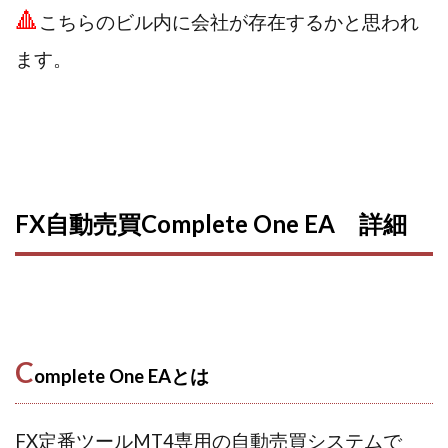
🔺
こちらのビル内に会社が存在するかと思われ
株式会社パワープロモート
株式会社ファナウス
株式会社フィールド
株式会社プラスビジョン
ます。
株式会社ブリッジ
株式会社プルミエールエージェント
株式会社ライズ
株式会社キャッツ
株式会社お友達企画
株式会社ラブアンドピース
株式会社アイリス
株式会社TRIBE
株式会社Ubiquitous Solution
株式会社Uスクウェア
FX自動売買Complete One EA 詳細
株式会社Works Agency
株式会社WorksAgency
株式会社X-style
株式会社YASAKA
株式会社アート
株式会社アイコン
株式会社アイラボ
株式会社アオヤマ
株式会社オリジナル
株式会社アクト
株式会社アシスト
C
omplete One EAとは
株式会社アシスト・クローバー
株式会社アスク
株式会社アドバンス
株式会社イージー
FX定番ツールMT4専用の自動売買システムで
株式会社インター
株式会社インラージ