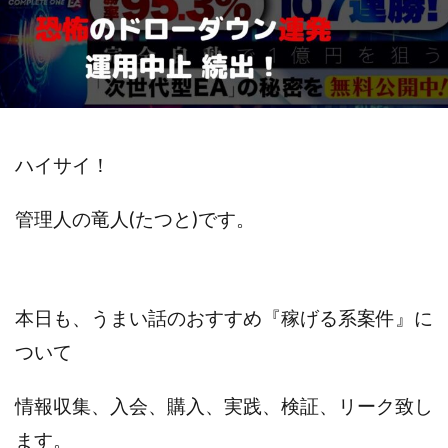
斉藤 敏雄
斎藤 敏雄
新井 孝弘
新井 悠馬
新川卓也
新選組(ガチンコ副業投資)
星野拓馬
望月詩織
暮らしのノマド
最先端スマホワーク
最新AI 5つの錬金術
最短1分で3万円が稼げる即金副業アプリ
最短即日>>高収入
最速PPCアフィリエイト
ハイサイ！
有限会社エステージア
有限会社ユースフルインフォ
管理人の竜人(たつと)です。
有限会社現代
有限会社自由人
望月 光
株式会社8EIGHT8
株式会社Asset Cube
戸田 亮太
株式会社PRICELESS
株式会社NATURAL NINE
株式会社NEXT LEVEL
株式会社NKcreative
本日も、うまい話のおすすめ『稼げる系案件』に
株式会社note
株式会社OMT
株式会社one
ついて
株式会社ORIT
株式会社PACHA(パチャ)
株式会社PLUM
株式会社Precious.Light
情報収集、入会、購入、実践、検証、リーク致し
株式会社PRINCELESS
株式会社Logical Forex
ます。