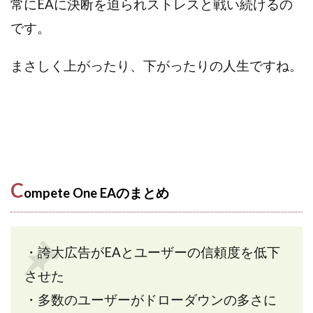
常にEAに決断を迫られストレスと戦い続けるの
センタービレッジ合同会社
ソウルメイト(SOUL MATE)
です。
ソフト株式会社
タスク詐欺
スマホふくぎょうのおしごと！
チャプロ
まさしく上がったり、下がったりの人生ですね。
ちょこスマ
ちょこっと
ちょこプラ(choco+)
ちょな(蝶名林達也)
どこでもビジネス
トライアル
トラスト株式会社
ドリームクラフターズ
ドリームテック合同会社
ドリームワーク
スマホを使って稼ぐ方法
スマホひとつでらくらく副業
トレンド
スマートジョブnet
C
ompete One EAのまとめ
サクッとお仕事サービス
サクッと毎日5万円
サポーターズファミリー(supporter's family)
サルでも出来る!最新のお金の稼ぎ方
・誇大広告がEAとユーザーの信頼度を低下
ジーニアスブラックボックス
させた
スーパースマイル(SUPER SMILE)
・多数のユーザーがドローダウンの多さに
スキマ時間で稼ぐ Job Lob
スキマ時間の有効活用