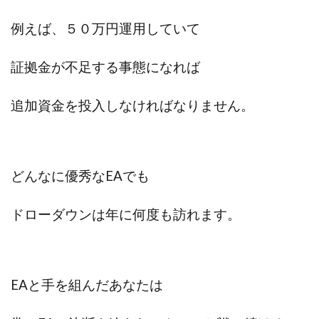
全自動AIシステム(Trading System)
例えば、５０万円運用していて
全自動インサイダーROBOT
内藤 洋子
内藤隆児
円城寺
写真や動画にいいねするだけ!
証拠金が不足する事態になれば
写真を送信して報酬GET
写真を選んで安定した収益を！
副業専門オープンチャット
冨永愛理
出口洋平
追加資金を投入しなければなりません。
初心者
前田 義明
前田愛
副業
副業コンシェルジュ鈴木
副業ネットワーク
副業の教室事務局
副業ポスト
どんなに優秀なEAでも
副業ポスト運営事務局
七里信一
一般社団法人こころインターナショナル
ドローダウンは年に何度も訪れます。
ザ・プレジデント(THE PRESIDENT)
タートルビジネススクール
スマホ内の画像を送信してカンタン副収入
スマホ副業
EAと手を組んだあなたは
スマホ副業ナビ
スマホ副業ナビ(ふくぎょーまいすたー)
スマリッチ(smarich)
センサーズ
センター(center)