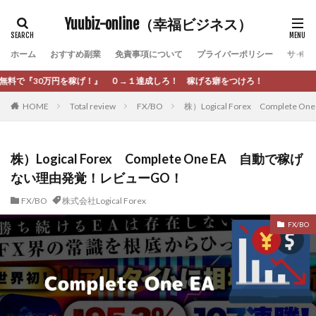
カテゴリー
Yuubiz-online（幸福ビジネス）
ホーム
おすすめ副業
免責事項について
プライバーポリシー
サイト
タグ
→１達成しろ！ 稼げる癖をつけろ！
[公式]マネツク
松永千代
本田
杉本 裕介
HOME
Total review
FX/BO
株）Logical Forex Compl
村上翔吾
村岡 大樹
村麻巴香
松尾健一郎
松尾豊
松岡峻亮
松崎リオナ
松木慎也
松澤英二
本当にあったうまい話
松野有希
株）Logical Forex Complete One EA 自動で稼げ
ない理由発覚！レビューGO！
柏木直人
栗原久美子
栗田真一
株式会社 door
株式会社 e-FLAGS
株式会社 FREDERIQS
FX/BO
株式会社Logical Forex
株式会社 安藤企画
株式会社 業
株式会社１(イチ)
FX/BO
株式会社8Bee
本橋へいすけ
木村大輔
株式会社Appacle
日給5万円可能なながら感覚の副収入アプリ
投資
投資家 亜依
攝津智洋
放置ISマネー(放置 is money)