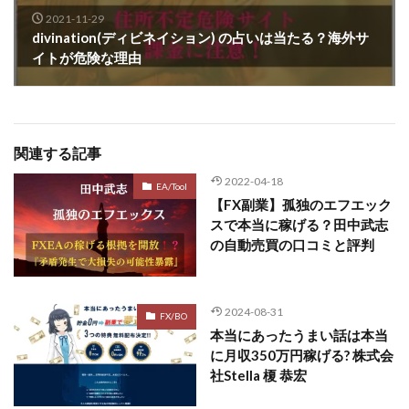
2021-11-29
divination(ディビネイション) の占いは当たる？海外サ
イトが危険な理由
関連する記事
2022-04-18
EA/Tool
【FX副業】孤独のエフエック
スで本当に稼げる？田中武志
の自動売買の口コミと評判
2024-08-31
FX/BO
本当にあったうまい話は本当
に月収350万円稼げる? 株式会
社Stella 榎 恭宏