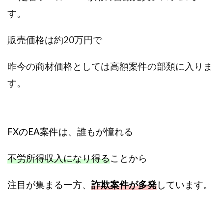
す。
株式会社エキスパート
株式会社オーシャン・ファーム
株式会社オタケン
株式会社ラット
販売価格は約20万円で
株式会社リテラシー
特別副業助成金 夢実現キャンペーン
清原達郎
沖中純一
河村一志
河野真美
昨今の商材価格としては高額案件の部類に入りま
波乗りジョニー
波乗り波動論
浅野夕美
す。
浜田雄介
海外運営
深原祥太
清原資産管理グループ
清水 貴裕
江面邦彦
清水圭一郎
渡辺佳織
湯浅 和弘
滝沢 風香
FXのEA案件は、誰もが憧れる
滝沢賢治
濵田雄介
無料!カンタン!はやっ!誰でも週給35万円GET!!
不労所得収入になり得る
ことから
熊倉 駿介
片山恵美子
物販/せどり/転売
物販ONE(miraise)
池本 慎一
江上 一機
注目が集まる一方、
詐欺案件が多発
しています。
株式会社リンクス
椿梨沙
株式会社ワーク
株式会社ワイズ
株式会社ワンダーリアリティ
株式会社仕
株式会社和
株式会社心渡