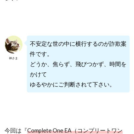
株式会社PROGRESS
株式会社Regene
株式会社Research
株式会社reward
株式会社ROAD
株式会社SD TRUST
株式会社SELLTEC
株式会社Seven stud
株式会社SixSence
株式会社Smart Life
株式会社soleil
不安定な世の中に横行するのが詐欺案
株式会社monokoko
株式会社Link Partners
件です。
株式会社Axio
株式会社FlowRace
神さま
どうか、焦らず、飛びつかず、時間を
株式会社BANKER6
株式会社Be honest
かけて
株式会社Bell tree
株式会社BLOOM
株式会社BLUE
ゆるやかにご判断されて下さい。
株式会社Continue Marketing LAB
株式会社e-plus
株式会社FC
株式会社FEEL
株式会社first
株式会社FrontShine
株式会社Link
株式会社GENERALHAWK
株式会社gleam
株式会社GOLAZO
株式会社greed
株式会社GW
今回は『
株式会社H・S
Complete One EA（コンプリートワン
株式会社H.S
株式会社ICC