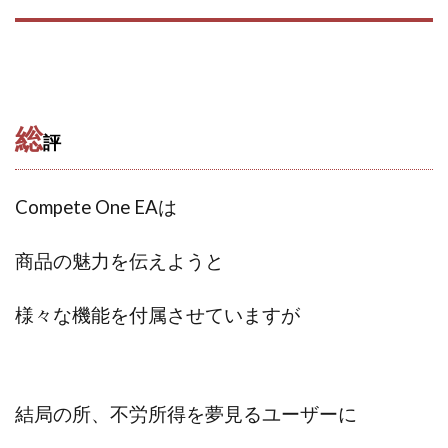
JUPITER運営事務局
Katsutoshi Kumakura
KOJI
KOUTAROU TOMITA
ゴールドラッシュEX
コンサル
合同会社V.S.L
今村雅士
五十嵐
五十嵐レオン
五十嵐瑛太
五十嵐真也
総
井上瑞希
井上裕貴
井口晃
今 努
評
今、話題!簡単・最新お仕事サービス!
今すぐ始める副業革命
今瀬 健二
久野愛実
Compete One EAは
今瀬健二
仮想通貨
仮想通貨Vtuberハク
伊東みさき
伊東弘人
伊藤 弘人
商品の魅力を伝えようと
会社名 合同会社paradiz
佐竹 良平
佐藤俊幸
様々な機能を付属させていますが
佐藤健
佐藤彰洋
二宮瑛士
久保夕貴
佐藤竜
中山 浩昴
三上功太
三上夏治
三宅常雄
三浦健一
上原真琴
上山 大利
下田隆
世界一カンタンなFXの稼ぎ方
中原 徹
結局の所、不労所得を夢見るユーザーに
中尾龍
中悠太
丸山 徹
中本英
中村 邦明