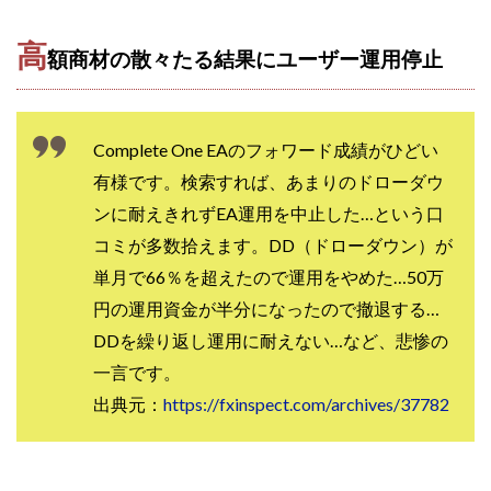
VICTOR(ビクター)
アークAI
VIP LIVE STERAM
WILLIAM CULANDOG JOROLAN
高
額商材の散々たる結果にユーザー運用停止
Winners Life(ウィナーズライフ)
WINNING ACADEMY(ウイニングアカデミー)
Workings(ワーキング)
World Trader Co Ltd
Complete One EAのフォワード成績がひどい
Write UP
Yamashita Takuma
YSK
有様です。検索すれば、あまりのドローダウ
ZEXS運営事務局
アイランドセブン(I-LAND 7)
ンに耐えきれずEA運用を中止した…という口
いいね!するだけ
アクシス合同会社
コミが多数拾えます。DD（ドローダウン）が
アダルトアフィリエイトクラブ(AAC)
アップライフ
単月で66％を超えたので運用をやめた…50万
アドネス株式会社
アフェリエイトは稼げない
円の運用資金が半分になったので撤退する…
アブダビ先生
アプリ
アプリで確認するだけ
DDを繰り返し運用に耐えない…など、悲惨の
アプリ生活
アモン
アラン・ソリマチ
一言です。
New Pioneer
MONEY QUEEN(マネークイーン)
出典元：
https://fxinspect.com/archives/37782
コア(CORE)
Delta運営サポート事務局
BUTTER CASH(バターキャッシュ)
BUZプロジェクト