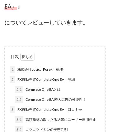
株式会社jカンパニー
株式会社K&H
株式会社LAMP
EA）
』
手塚 久典
戸井田拓也
株式会社Stella
についてレビューしていきます。
大川康治
坪井 健
堤 舞尋
塚原健太
塩田沙代
夏目歩美
多田明弘
大原 哲男
大原哲男
大島眞理子
大島領介
大川智宏
坂本よしたか
大森淳弘
大田賢二
大西良幸
目次
天内 碧海
天才トレーダーヤス
天本隼人
天照(アマテラス)プロジェクト
天野 照章
奥野雄二
1
株式会社Logical Forex 概 要
宇佐美恵那
安藤 仁
坂本桃太郎
坂口健
2
FX自動売買Complete One EA 詳細
安達健太朗
合同会社ミドル
合同会社アドバンス
2.1
Complete One EAとは
合同会社ウェルファースト
合同会社クラウドジャパン
2.2
Complete One EA 誇大広告の可能性！
合同会社サウザントレフト
3
FX自動売買Complete One EA 口コミ💋
合同会社サバイバルグランピング
合同会社シームレス
合同会社センス
合同会社チルダワーク
3.1
高額商材の散々たる結果にユーザー運用停止
合同会社ナチュ
合同会社ネクストイノベーション
3.2
コツコツドカンの実態判明