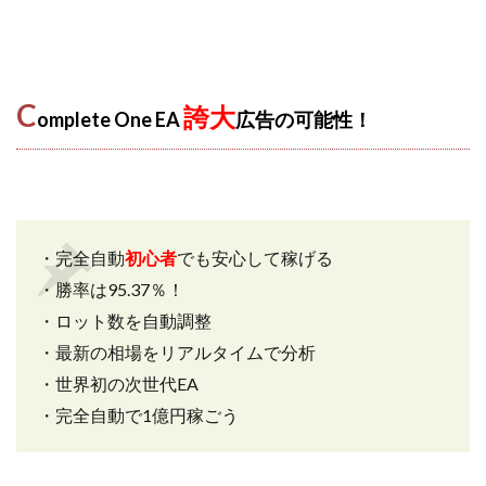
株式会社蝶名林
株式会社評判
桐生秀臣
桜木
森 達郎
楠山高広
永森 航汰
楽々収入アップ
楽天ルーム
榎 恭宏
横村 辰徳
C
誇大
omplete One EA
広告の可能性！
正規のお仕事で年収5
武井 康哲
武田勇吾
武田章司
毎日安定して稼ぐ！スマホだけですべて完結
毎月簡単収入アップ
水野賢一
合同会社アップステージ
合同会社VSL
・完全自動
初心者
でも安心して稼げる
【公式】コロコロ・ナタデココ
TADAO YOSHIHARA
・勝率は95.37％！
SIGN(サイン)
SIGNAL(シグナル)
SKETCH(スケッチ)
・ロット数を自動調整
SLOW(スロウ)
Smash Works
SONIC(ソニック)
・最新の相場をリアルタイムで分析
SPARKLE!!(スパークル)
STAR .Company.
・世界初の次世代EA
STAR.system(スターシステム)
SUPERリベンジャーズ
・完全自動で1億円稼ごう
Technical service Co.
SHYEN GRACE LAURENT INTERNET SERVICES INC