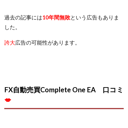
Robert.harry.Ōhno
ROKUYON(ロクヨン)
Rupex Limited
SCM運営事務局
SEVENシステム
過去の記事には
10年間無敗
という広告もありま
SHARE
UBI合同協会サポート
V-System
した。
NEW LIFE!(ニューライフ)
ギガマート株式会社
オプトインアフィリエイト
オプトインアフェリエイト
誇大
広告の可能性があります。
おまかせAI運用
おむられいか
ガーディアン・トリニティ
カール鈴木
かずくん
カマAGEインベストメンバーズ
かんたんスマホ副業
かんたん副業
キャッチtheディルハム
イルカ先生
キャリア(CARRIER)
キャリプロ(キャリアプログラム)
キャリプロ運営事務局
きよとらいふ
FX自動売買Complete One EA 口コミ
グッドナビJOB
クニトミ
💋
グランドマスターピースFX
グローバルプロジェクト
クロスリテイリング
クロスリテイリング株式会社
コーチング
エンジェル
イマドキの副業