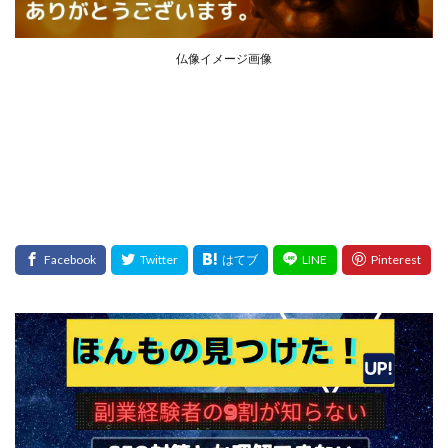
プラチナメソッド2024
ブラックサタン(Black Satan)
フラットワーク
フリー株式会社
仏像イメージ画像
フルーツ(スマホをタップするだけ!?)
ホーム合同会社
ほったらかしFX運営事務局
マイリスト(My List)
김 가싸
検索