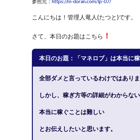
参照元：
https://ni-doran.com/lp-07/
國富竜也
在
こんにちは！
管理人竜人(たつと)です。
山形直樹
山
嵯峨翔太郎
！
さて、
本日のお題はこちら
工藤総一郎
志賀恭介
成
宮林 慶次
宮
本日のお題：「マネロブ」は本当に稼
小川 和人
小
小泉一浩
少
全部ダメと言っているわけではありま
山口孝志
株
空いた時間で高齢
しかし、稼ぎ方等の詳細がわからない
米澤 蓮
紀田
荒木剛志
菅
本当に稼ぐことは難しい
藤堂 成一
藤
とお伝えしたいと思います。
田中 旭
田中
白川さやか