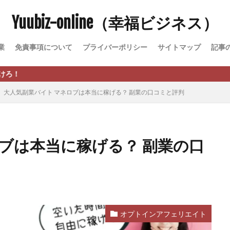
Yuubiz-online（幸福ビジネス）
松永千代
本田
杉本 裕介
村上翔吾
村岡 大樹
村麻巴
峻亮
松崎リオナ
松木慎也
松澤英二
本当にあったうまい話
業
免責事項について
プライバーポリシー
サイトマップ
記事
原久美子
栗田真一
株式会社 door
株式会社 e-FLAGS
株式会社 
株式会社 業
株式会社１(イチ)
株式会社8Bee
本橋へいすけ
日給5万円可能なながら感覚の副収入アプリ
投資
投資家 亜依
大人気副業バイト マネロブは本当に稼げる？ 副業の口コミと評判
 money)
斉藤 敏雄
斎藤 敏雄
新井 孝弘
新井 悠馬
新
業投資)
星野拓馬
望月詩織
暮らしのノマド
最先端スマホワ
術
最短1分で3万円が稼げる即金副業アプリ
最短即日>>高収入
最速
ブは本当に稼げる？ 副業の口
ジア
有限会社ユースフルインフォ
有限会社現代
有限会社自由人
株式会社Asset Cube
戸田 亮太
株式会社PRICELESS
株式会社N
EL
株式会社NKcreative
株式会社note
株式会社OMT
株式会
株式会社PACHA(パチャ)
株式会社PLUM
株式会社Precious.Light
SS
株式会社Logical Forex
株式会社PROGRESS
株式会社Regene
オプトインアフェリエイト
株式会社reward
株式会社ROAD
株式会社SD TRUST
株式会社