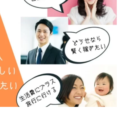
d
株式会社SixSence
株式会社Smart Life
株式会社soleil
株式会
ers
株式会社Axio
株式会社FlowRace
株式会社BANKER6
株式
株式会社BLOOM
株式会社BLUE
株式会社Continue Marketing LAB
株式会社FEEL
株式会社first
株式会社FrontShine
株式会社Link
HAWK
株式会社gleam
株式会社GOLAZO
株式会社greed
株
株式会社H.S
株式会社ICC
株式会社jカンパニー
株式会社K&H
井田拓也
株式会社Stella
大川康治
坪井 健
堤 舞尋
塚原
田明弘
大原 哲男
大原哲男
大島眞理子
大島領介
大川智
大森淳弘
大田賢二
大西良幸
天内 碧海
天才トレーダーヤス
プロジェクト
天野 照章
奥野雄二
宇佐美恵那
安藤 仁
坂
健太朗
合同会社ミドル
合同会社アドバンス
合同会社ウェルファー
ジャパン
合同会社サウザントレフト
合同会社サバイバルグランピング
ス
合同会社センス
合同会社チルダワーク
合同会社ナチュ
イノベーション
合同会社リバーシブル
坂元雄徳
合同会社リュウシ
合同会社リングペイ
吉岡勝利
吉本昌代
吉江 佑弥
和佐大