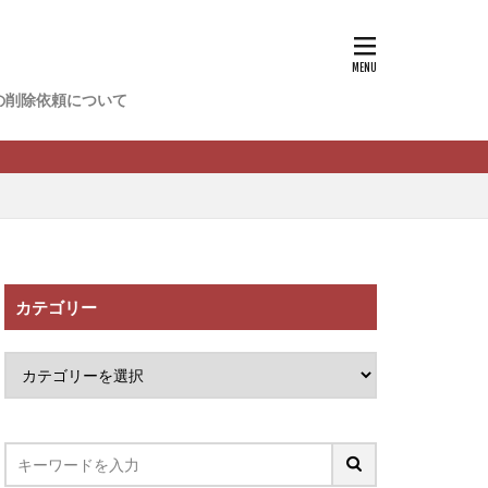
香
松尾健一郎
松野有希
の削除依頼について
FREDERIQS
木村大輔
攝津智洋
川卓也
ーク
PPCアフィリエイト
カテゴリー
望月 光
ATURAL NINE
社one
SELLTEC