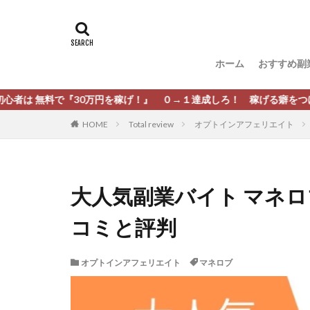
タグ
[公式]マネツク
松尾豊
松岡
ホーム
おすすめ副
柏木直人
栗
株式会社 安藤企画
で『30万円を稼げ！』 ０→１達成しろ！ 稼げる癖をつけろ！
株式会社Appacle
HOME
Total review
オプトインアフェリエイト
放置ISマネー(放置 is
新選組(ガチンコ副
最新AI 5つの錬金
大人気副業バイト マネロ
有限会社エステー
コミと評判
株式会社8EIGHT8
株式会社NEXT LEV
オプトインアフェリエイト
マネロブ
株式会社ORIT
株式会社PRINCELE
株式会社Research