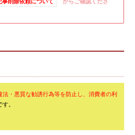
楽天ルーム
榎 恭宏
横村 辰徳
正規のお仕事で年収5
武井
記事削除依頼について
からご確認くださ
日安定して稼ぐ！スマホだけですべて完結
毎月簡単収入アップ
水野賢一
テージ
合同会社VSL
【公式】コロコロ・ナタデココ
TADAO YOSH
SIGNAL(シグナル)
SKETCH(スケッチ)
SLOW(スロウ)
Smash Wor
SPARKLE!!(スパークル)
STAR .Company.
STAR.system(スターシス
ーズ
Technical service Co.
SHYEN GRACE LAURENT INTERNET SERVICES
The Messiah(ザ・メシア)
THE SAVIOR(ザ・セイバー)
THE SHIP
TH
EM
TOP WINNER運営事務局
trialwork365(トライアルワーク365)
tr
Ubiquitous solution
SIDE JOB REACH(サイドジョブリーチ)
Shinya
imited
pm.T株式会社
NEW PRODUCE(ニュープロデュース)
NEW 
 Hin
NOBU
NOVA
OliveX
omezu
Owners(次世代型
違法・悪質な勧誘行為等を防止し、消費者の利
ZLE
SHIFT(シフト)
QUICK(クイック)
Re:Born(リボーン)
RE
です。
RISE UP(ライズアップ)
Robert.harry.Ōhno
ROKUYON(ロクヨン)
SEVENシステム
SHARE
UBI合同協会サポート
V-System
ーライフ)
ギガマート株式会社
オプトインアフィリエイト
オプトイ