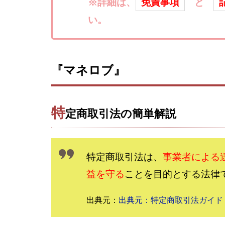
楽々収入アップ
※詳細は、
免責事項
と
武田章司
毎
い。
合同会社アップス
SIGN(サイン)
SONIC(ソニック)
『マネロブ』
SUPERリベンジャ
TEDASUKE
TIME BANK SYST
特
定商取引法の簡単解説
trillion運営事務局
United Rich F＆B L
NFT
Ng Man
特定商取引法は、
事業者による
Parrish
PUZ
益を守る
ことを目的とする法律
REVERS(リバース)
SCM運営事務局
出典元：
出典元：特定商取引法ガイド
NEW LIFE!(ニュ