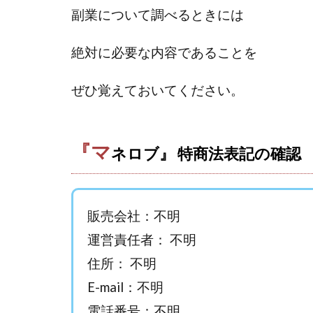
おまかせAI運用
副業について調べるときには
カマAGEインベス
イルカ先生
絶対に必要な内容であることを
きよとらいふ
クロスリテイリン
ぜひ覚えておいてください。
VICTOR(ビクター)
Winners Life
『マ
World Trader Co L
ネロブ』 特商法表記の確認
アイランドセブン(I-L
アップライフ
アプリで確認する
販売会社：不明
MONEY QUEEN
運営責任者： 不明
BUTTER CASH
住所： 不明
chokoっと
C
E-mail：不明
Dan.Inoue(ダン 
電話番号：不明