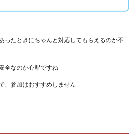
ワン)
EXIT MONEY(イグジットマネー)
expand 副業紹介事務局
ファーレ)
fargo(ファーゴ)
FCシステム
feppiness株式会社
(ファイナンスライフ)
BTC FIRE(ビットファイヤ)
BPOINT
folio Co. Ltd.
ンス)
【公式】ストック(在宅10Minutes)
【公式】パンド・ラミ
@k
でも目指せる!
000円をGET
100億円ドリームウィーク2025
10万円
あったときにちゃんと対応してもらえるのか不
副業「LIFE」
3問副業 アンケートモニター
Advance Edge
AI You
ted
AI（人工知能）
AI∞所得
AIアプリで稼ぐ/このアプリがすごい
安全なのか心配ですね
)
AI時代の情報発信講座
AI運用サポート
AmazingTick
Amaz
事務局
Baron
BETTER CHOICE LIMITED
FIRE
FREEDOM(フリ
で、参加はおすすめしません
営事務局
Ltd.
LIFE Style(ライフスタイル)
LifeCreate合同会社
L
ジョブナビ)
LINEアンケートに答えて!?
LINEでスタンプ送るだけ
LI
リンク)
Lisa
Makoto Honda
LEMON(レモン)
manerak
ト)
MASA
Master Piece運営事務局
Masters Bank(マスターズバン
METHOD30運営事務局
MGB COMPANY(エムジーピーカンパニー)
Life Lead運営事務局
Layla
FREELANCE運営事務局
GRAND S