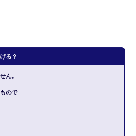
宅のんびリッチ
坂井彰吾
安藤 翔大
安達健太郎
我有洋哉
本拓弥(チョゴリ)
山本耕而
岡崎 健二
岡村貴弘
岡田芳弘
川原 充将
川口 真子
川端 健太
山崎友也
川端理恵
工藤
市川 翔平
市川彩子
布施春輝
平野千春
後藤健二
必勝プ
田賢治
山崎隆
山岸祐介
宮光勇次
小川ゆうり
宮地乙十
田裕司
富岡 伸成
富樫美月
富永健
富田湧貴
寺澤英明
げる？
林 実
山口英樹
小林よしのり
小林尚美
小林正人
小林
額資金で激安不動産投資
尾崎圭司
山中祐希
山之内リアルエステー
せん。
式会社STAGE
株式会社STS
合同会社アース
自分の選んだ写真が収益
者でも稼げる
競馬でカンタン副業 運営事務局
竹井佑介
竹原芳美
もので
 奈々未
紫垣英昭
織田慶
臼井穂乃果
秒速のFX スキャルマジ
原将悟
華山奈緒子
落合琢哉
葉月らな
藏野 雄哉
藤原飛
堂健一
秘密のテキスト
秋葉 卓也
藤田 陸
畑岡宏光
田
圭
田中康裕
田中武志
田中絵美
田島俊明
甲斐雅人
福林みずき
益井雅
相川奈津妃
相川浩介
相葉はるか
真