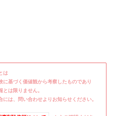
株式会社キャッツ
株式会社お友達企画
株式会社ラブアンドピース
株式会社TRIBE
株式会社Ubiquitous Solution
株式会社Uスクウェ
ency
株式会社WorksAgency
株式会社X-style
株式会社YASAKA
株式会社アイラボ
株式会社アオヤマ
株式会社オリジナル
株
株式会社アシスト・クローバー
株式会社アスク
株式会社アドバン
株式会社インター
株式会社インラージ
株式会社エキスパート
ン・ファーム
株式会社オタケン
株式会社ラット
株式会社リテラシ
夢実現キャンペーン
清原達郎
沖中純一
河村一志
河野真美
浅野夕美
浜田雄介
海外運営
深原祥太
清原資産管理グルー
とは
水圭一郎
渡辺佳織
湯浅 和弘
滝沢 風香
滝沢賢治
濵田
験に基づく価値観から考察したものであり
っ!誰でも週給35万円GET!!
熊倉 駿介
片山恵美子
物販/せどり/
報とは限りません。
池本 慎一
江上 一機
株式会社リンクス
椿梨沙
株式会
合には、問い合わせよりお知らせください。
株式会社ワンダーリアリティ
株式会社仕
株式会社和
株式会社
株式会社評判
桐生秀臣
桜木
森 達郎
楠山高広
永森