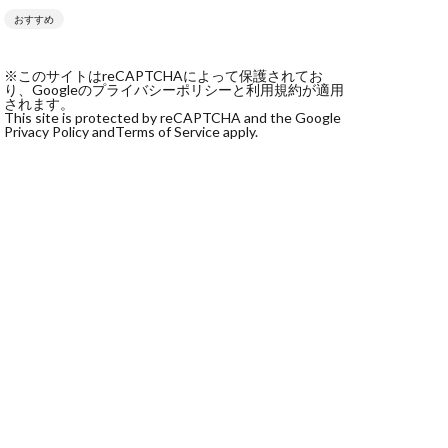
おすすめ
社monokoko
会社Be honest
※このサイトはreCAPTCHAによって保護されてお
株式会社e-plus
り、Googleのプライバシーポリシーと利用規約が適用
されます。
This site is protected by reCAPTCHA and the Google
Privacy Policy and
Terms of Service apply.
式会社GW
株式会社LAMP
健太
塩田沙代
宏
天本隼人
本桃太郎
スト
ン
輔
唐莉萍