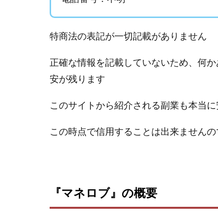
Everyone(エブリ
FANFARE(ファン
Finance Life
特商法の表記が一切記載がありません
ADVANCE(アドバ
000万～1億を誰
正確な情報を記載していないため、何か
2024年最新LINE
安が残ります
Blue Triangle Limi
このサイトから紹介される副業も本当に
AIサービス(XTOOL
Back Up!!!!運営
この時点で信用することは出来ませんの
MONEY LIFE運
LINE JOBNAVI(
LiNK
LINK(
MARKET(マーケッ
『マネロブ』の概要
MAXIM(マクシム)
MIDAS(ミダス)