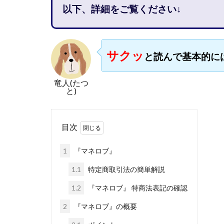
以下、詳細をご覧ください↓
石塚 憲史
高橋 秀明
革
高柳 卓馬
高
サクッ
と読んで基本的に
高橋拓真
高
魅惑のFXスキャ
竜人(たつ
長谷川マコト
と)
話題の最新副業
長澤 祐介
金
目次
鈴木優次郎
株式会社TOKYO ST
1
『マネロブ』
株式会社ゴールド
1.1
特定商取引法の簡単解説
株式会社スマイル
1.2
『マネロブ』 特商法表記の確認
株式会社ナチュラ
2
『マネロブ』の概要
株式会社ネクスト
株式会社フィール