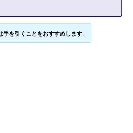
石山 昌志
石川聡彦
確定申告
神威(KAMUI)
藤沢琴音
西
命毎日3万円!
須藤一寿
風間けいご
馬場和義
駒形 哲治
柳大輔
高橋 伸行
高橋 守美
高橋優作
長谷川博
高橋優
は手を引くことをおすすめします。
橋良彰
高橋菜々美
髙野丈
鬼塚尚仁
ルシステム「即金1億円ボタン」
黒澤真
黒田勉
齊藤大地
阿部
西崎 薫
金 佳史
西村和之
西森康二
西澤英樹
西田哲
赤澤天道
近藤かおり
近藤智弘
遠藤 友里子
酒井
金
勝(キムマサル)
金子弘給
金子正人
金山莉緒
金本浩
鈴
鈴木克佳
鈴木翔
鈴村有基
生成AIの学校「飛翔」
犬神空
YLE
株式会社ドライブ
株式会社グロース
株式会社ゲート
レバテック
株式会社サンアイ
株式会社ジョイン
株式会社スパイラ
株式会社セカンド
株式会社タイプ
株式会社チャプター2
ルナイン
株式会社カーロット
株式会社ナレッジ
株式会社ニュース
株式会社ネクト
株式会社パワープロモート
株式会社ファナウス
ド
株式会社プラスビジョン
株式会社ブリッジ
株式会社プルミエー