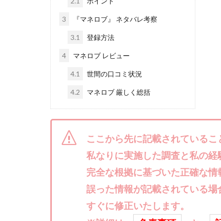
2.1
ポイント
株式会社ライズ
3
『マネロブ』 ネタバレ考察
株式会社アイリス
3.1
登録方法
株式会社Works Ag
4
マネロブ レビュー
株式会社アイコン
株式会社アシスト
4.1
世間の口コミ状況
株式会社イージー
4.2
マネロブ 厳しく総括
株式会社オーシャ
特別副業助成金 
波乗り波動論
ここから先に記載されているこ
江面邦彦
清
私なりに実施した調査と私の経
無料!カンタン!はや
完全な根拠に基づいた正確な情
物販ONE(miraise)
誤った情報が記載されている場
株式会社ワイズ
すぐに修正いたします。
株式会社蝶名林