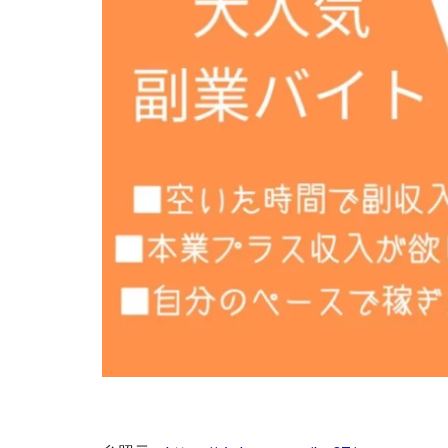
株式会社Seven stu
株式会社Link Partn
株式会社Bell tree
株式会社FC
株式会社GENERAL
株式会社H・S
手塚 久典
戸
夏目歩美
多
坂本よしたか
天照(アマテラス)
坂口健
安達
合同会社クラウド
合同会社シームレ
合同会社ネクスト
合同会社リンク