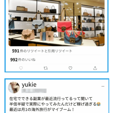
TEDASUKE
The Messiah(ザ・メシア)
THE SAVIOR(ザ・セイバー)
THE SHIP
THE TEAM(ザ チーム)
TIME BANK SYSTEM
TOP WINNER運営事務局
trialwork365(トライアルワーク365)
trillion
trillion運営事務局
Ubiquitous solution
SIDE JOB REACH(サイドジョブリーチ)
Shinya
United Rich F＆B Limited
pm.T株式会社
NEW PRODUCE(ニュープロデュース)
NEW SHIFT(ニューシフト)
NFT
Ng Man Hin
NOBU
NOVA
OliveX
omezu
Owners(次世代型エンジェル投資)
Parrish
PUZZLE
SHIFT(シフト)
QUICK(クイック)
Re:Born(リボーン)
REGAIN(リゲイン)
REVERS(リバース)
RISE UP(ライズアップ)