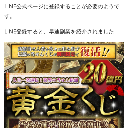
Lisa
Makoto Honda
LEMON(レモン)
LINE公式ページに登録することが必要のようで
manerak
Mari(武島麻里)
MARKET(マーケット)
す。
MASA
Master Piece運営事務局
Masters Bank(マスターズバンク)
MAXIM(マクシム)
LINE登録すると、早速副業を紹介されました
METHOD30運営事務局
MGB COMPANY(エムジーピーカンパニー)
MIBC
MIDAS(ミダス)
Life Lead運営事務局
Layla
FREELANCE運営事務局
GRAND SLAM(グランドスラム)
FRONTIER(フロンティア)
FX
FX GO tap
FX King's TRUST
FX/BO
FXミリオネアタワー
FX鬼の手
GAFAシステム
GATE(ゲート)
GB株式会社
GOAL-B
GREAT JOY(グレートジョイ)
Kyouji Sayama
happy-style
Hisanori Teduka
HPR株式会社
HYBRID(ハイブリッド)
IHR
ITS合同会社
JOURNEY（ジャーニー）