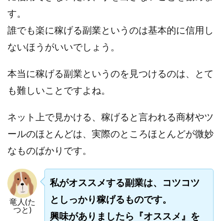
ライフデザイン出版合同会社
らくらくできるスマホ副業
す。
リッチ ギャザリング
リッチ ルーラー
誰でも楽に稼げる副業というのは基本的に信用し
リライアンス(Reliance)
ロミオ・ロドリゲス・ジュニア
ないほうがいいでしょう。
ワークスフランチャイジーオフィス
ワークホップ(Work Hop)
ワールドリユースシステム
本当に稼げる副業というのを見つけるのは、とて
マネーの湖
マックス岩井
なし
も難しいことですよね。
フェールNaviシステム
ニューイヤーパラダイス
ネオナビ
ネオナビ 我有洋哉
ネット上で見かける、稼げると言われる商材やツ
ネオライフPROJECT(プロジェクト)
ールのほとんどは、実際のところほとんどが微妙
ネットサーフィンをお金に換える
ネットスター
なものばかりです。
ハイブリッド・トレード・アカデミア
はじめての資産運用
ハピネスサロン
私がオススメする副業は、コツコツ
はるかコーチング
フィアナ
フォトチェッカー
としっかり稼げるものです。
竜人(た
マスターピース(MASTER PIECE)
フォトレ
つと)
興味がありましたら『オススメ』を
フォリオJP(Folio)
ふくぎょうパラダイス