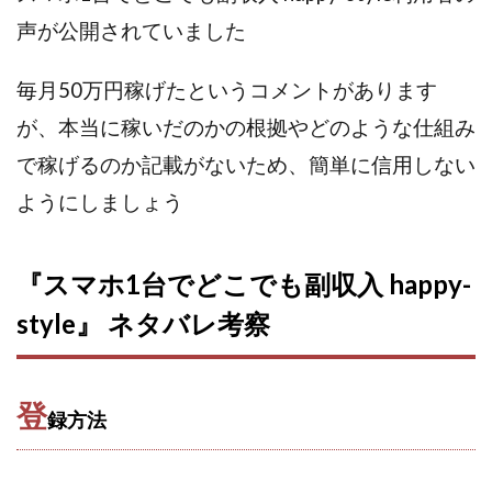
CASHｘCAPTURE運営事務局
ChatGPTセミナー
声が公開されていました
chokoっと
CIEL(シエル)
CM再生で100万円!
CONNECT(コネクト)
dagen
毎月50万円稼げたというコメントがあります
Dan.Inoue(ダン イノウエ)
Diary(ダイアリー)
が、本当に稼いだのかの根拠やどのような仕組み
BREAKER(ブレイカー)
DTH Co.
EA/Tool
で稼げるのか記載がないため、簡単に信用しない
EVER
Everyone(エブリワン)
ようにしましょう
EXIT MONEY(イグジットマネー)
expand 副業紹介事務局
FANFARE(ファンファーレ)
fargo(ファーゴ)
FCシステム
feppiness株式会社
『スマホ1台でどこでも副収入 happy-
Finance Life(ファイナンスライフ)
style』 ネタバレ考察
BTC FIRE(ビットファイヤ)
BPOINT
folio Co. Ltd.
ADVANCE(アドバンス)
【公式】ストック(在宅10Minutes)
登
録方法
【公式】パンド・ラミ
@kiyo
000万～1億を誰でも目指せる!
000円をGET