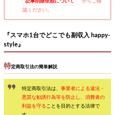
記事削除依頼について
からご確
寺澤英明
将軍
小川 和人
小林 実
認ください。
山口英樹
小林よしのり
小林尚美
小林正人
小林雄樹
小森みずき
小泉一浩
少額資金で激安不動産投資
尾崎圭司
山中祐希
『スマホ1台でどこでも副収入 happy-
山之内リアルエステート株式会社
山口孝志
style』
株式会社STAGE
株式会社STS
合同会社アース
自分の選んだ写真が収益に!!
稲川博紀
空いた時間で高齢者でも稼げる
特
定商取引法の簡単解説
競馬でカンタン副業 運営事務局
竹井佑介
竹原芳美
竹田茉生
米澤 蓮
紀田 奈々未
紫垣英昭
織田慶
臼井穂乃果
秒速のFX スキャルマジック
特定商取引法は、
事業者による違法・
舟引佑太
荒木剛志
菅原将悟
華山奈緒子
悪質な勧誘行為等を防止し、消費者の
落合琢哉
葉月らな
藏野 雄哉
藤原飛鳥
藤咲優
利益を守る
藤堂 成一
ことを目的とする法律で
藤堂健一
秘密のテキスト
秋葉 卓也
藤田 陸
畑岡宏光
田中
す。