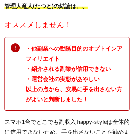
管理人竜人(たつと)の結論は、、
スクエア株式会社
スター・プラチナ
スマート副業
スマホのビジネス
スマート資産形成(LDF)
オススメしません！
スマキャン(SMACAN)
スマナビ.com
スマホ1台でどこでも副収入
スマホアベンジャー
スマホタップだけで
スマホでらくらく副収入アプリ
・他副業への勧誘目的のオプトインア
スマホで副収入の決定版
スマホで始める在宅生活
フィリエイト
スマホで稼げる?【裏ワザ副業】
スマホのおしごと
・紹介される副業が信用できない
トレーダーKaibe
ナイトグループ 岡崎
わずか1日で5万円以上稼ぐ利用者が続出
ゆきや
・運営会社の実態があやしい
マネパン KOJI
マネロブ
みきお校長
ミユ
以上の点から、安易に手を出さない方
ミラクル(MIRACLE)
ミリオネア5
がよいと判断しました！
ミリオネアチャレンジ
ミリオンラボ(million labo)
ミリチャレ
みんなのハッピーワーク
ゆるリッチ
スマホ1台でどこでも副収入 happy-styleは全体的
マネーキューピット
ライフアップ(LIFE UP)
に信用できないため、手を出さないことを勧めま
ライブアドバイザーカレッジ