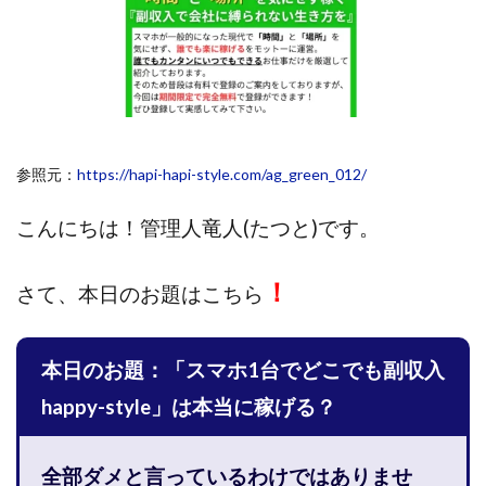
斉藤 敏雄
斎藤 敏雄
新井 孝弘
新井 悠馬
新川卓也
新選組(ガチンコ副業投資)
星野拓馬
望月詩織
暮らしのノマド
最先端スマホワーク
最新AI 5つの錬金術
最短1分で3万円が稼げる即金副業アプリ
参照元：
https://hapi-hapi-style.com/ag_green_012/
最短即日>>高収入
最速PPCアフィリエイト
有限会社エステージア
有限会社ユースフルインフォ
こんにちは！
管理人竜人(たつと)です。
有限会社現代
有限会社自由人
望月 光
株式会社8EIGHT8
株式会社Asset Cube
戸田 亮太
！
さて、
本日のお題はこちら
株式会社PRICELESS
株式会社NATURAL NINE
株式会社NEXT LEVEL
株式会社NKcreative
本日のお題：「スマホ1台でどこでも副収入
株式会社note
株式会社OMT
株式会社one
株式会社ORIT
株式会社PACHA(パチャ)
happy-style」は本当に稼げる？
株式会社PLUM
株式会社Precious.Light
株式会社PRINCELESS
株式会社Logical Forex
全部ダメと言っているわけではありませ