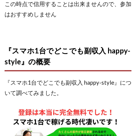
この時点で信用することは出来ませんので、参加
株式会社パワープロモート
株式会社ファナウス
はおすすめしません
株式会社フィールド
株式会社プラスビジョン
株式会社ブリッジ
株式会社プルミエールエージェント
株式会社ライズ
株式会社キャッツ
株式会社お友達企画
株式会社ラブアンドピース
『スマホ1台でどこでも副収入 happy-
株式会社アイリス
株式会社TRIBE
style』の概要
株式会社Ubiquitous Solution
株式会社Uスクウェア
株式会社Works Agency
株式会社WorksAgency
株式会社X-style
株式会社YASAKA
株式会社アート
『スマホ1台でどこでも副収入 happy-style』につ
株式会社アイコン
株式会社アイラボ
いて調べてみました。
株式会社アオヤマ
株式会社オリジナル
株式会社アクト
株式会社アシスト
株式会社アシスト・クローバー
株式会社アスク
株式会社アドバンス
株式会社イージー
株式会社インター
株式会社インラージ