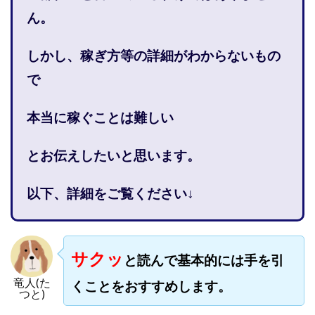
株式会社PROGRESS
株式会社Regene
ん。
株式会社Research
株式会社reward
株式会社ROAD
株式会社SD TRUST
株式会社SELLTEC
しかし、稼ぎ方等の詳細がわからないもの
株式会社Seven stud
株式会社SixSence
で
株式会社Smart Life
株式会社soleil
株式会社monokoko
株式会社Link Partners
本当に稼ぐことは難しい
株式会社Axio
株式会社FlowRace
とお伝えしたいと思います。
株式会社BANKER6
株式会社Be honest
株式会社Bell tree
株式会社BLOOM
株式会社BLUE
以下、詳細をご覧ください↓
株式会社Continue Marketing LAB
株式会社e-plus
株式会社FC
株式会社FEEL
株式会社first
株式会社FrontShine
株式会社Link
サクッ
と読んで基本的には手を引
株式会社GENERALHAWK
株式会社gleam
竜人(た
株式会社GOLAZO
株式会社greed
株式会社GW
くことをおすすめします。
つと)
株式会社H・S
株式会社H.S
株式会社ICC