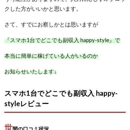
全自動AIシステム(Trading System)
クした方がいいかと思います。
全自動インサイダーROBOT
内藤 洋子
内藤隆児
円城寺
写真や動画にいいねするだけ!
さて、すでにお察しかとは思いますが
写真を送信して報酬GET
写真を選んで安定した収益を！
『スマホ1台でどこでも副収入 happy-style』で
副業専門オープンチャット
冨永愛理
出口洋平
初心者
前田 義明
前田愛
副業
本当に簡単に稼げている人がいるのか
副業コンシェルジュ鈴木
副業ネットワーク
副業の教室事務局
副業ポスト
お知らせいたします
↓
副業ポスト運営事務局
七里信一
一般社団法人こころインターナショナル
スマホ1台でどこでも副収入 happy-
ザ・プレジデント(THE PRESIDENT)
タートルビジネススクール
styleレビュー
スマホ内の画像を送信してカンタン副収入
スマホ副業
スマホ副業ナビ
スマホ副業ナビ(ふくぎょーまいすたー)
世
スマリッチ(smarich)
センサーズ
センター(center)
間の口コミ状況