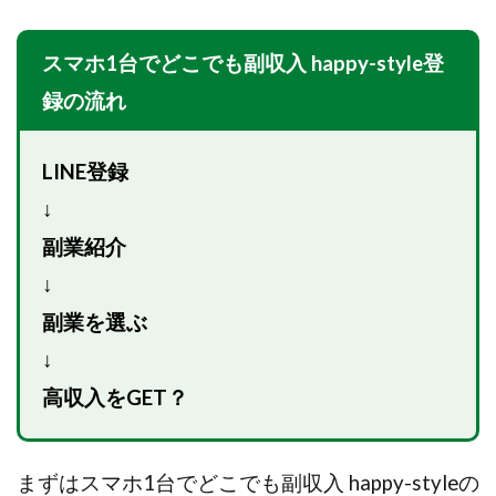
100億円ドリームウィーク2025
10万円GET!!～動画を見て～
スマホ1台でどこでも副収入 happy-style登
2024年最新LINE副業「LIFE」
録の流れ
3問副業 アンケートモニター
Advance Edge
AI YouTuberビジネス講座
Blue Triangle Limited
LINE登録
AI（人工知能）
AI∞所得
↓
AIアプリで稼ぐ/このアプリがすごい
AIサービス(XTOOL)
AI時代の情報発信講座
AI運用サポート
副業紹介
AmazingTick
Amazon
Back Up!!!!運営事務局
↓
Baron
BETTER CHOICE LIMITED
FIRE
副業を選ぶ
FREEDOM(フリーダム)
MONEY LIFE運営事務局
↓
Ltd.
LIFE Style(ライフスタイル)
LifeCreate合同会社
高収入をGET？
LINE
LINE JOBNAVI(ジョブナビ)
LINEアンケートに答えて!?
LINEでスタンプ送るだけ
LINEで簡単アンケート
LiNK
LINK(リンク)
まずはスマホ1台でどこでも副収入 happy-styleの