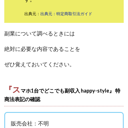
田中 拓哉
田中 旭
田中圭
田中康裕
出典元：
出典元：特定商取引法ガイド
田中武志
田中絵美
田島俊明
甲斐雅人
町田 信義
白川さやか
福林みずき
益井雅
相川奈津妃
相川浩介
相葉はるか
真中 翔
副業について調べるときには
石井泰裕
石塚 憲史
石山 昌志
石川聡彦
絶対に必要な内容であることを
確定申告
神威(KAMUI)
藤沢琴音
西勇輝
王 義虎
高橋 秀明
革命毎日3万円!
須藤一寿
ぜひ覚えておいてください。
風間けいご
馬場和義
駒形 哲治
高坂 隆
高柳 卓馬
高柳大輔
高橋 伸行
高橋 守美
高橋優作
長谷川博
高橋優里
高橋悟
『ス
マホ1台でどこでも副収入 happy-style』 特
高橋拓真
高橋良彰
高橋菜々美
髙野丈
商法表記の確認
鬼塚尚仁
魅惑のFXスキャルシステム「即金1億円ボタン」
黒澤真
黒田勉
齊藤大地
阿部 亮平
長谷川マコト
販売会社：不明
西崎 薫
金 佳史
西村和之
西森康二