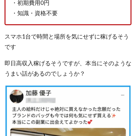
・初期費用0円
株式会社蝶名林
株式会社評判
桐生秀臣
桜木
・知識・資格不要
森 達郎
楠山高広
永森 航汰
楽々収入アップ
楽天ルーム
榎 恭宏
横村 辰徳
スマホ1台で時間と場所を気にせずに稼げるそう
正規のお仕事で年収5
武井 康哲
武田勇吾
武田章司
毎日安定して稼ぐ！スマホだけですべて完結
です
毎月簡単収入アップ
水野賢一
即日高収入稼げるそうですが、本当にそのような
合同会社アップステージ
合同会社VSL
うまい話があるのでしょうか？
【公式】コロコロ・ナタデココ
TADAO YOSHIHARA
SIGN(サイン)
SIGNAL(シグナル)
SKETCH(スケッチ)
SLOW(スロウ)
Smash Works
SONIC(ソニック)
SPARKLE!!(スパークル)
STAR .Company.
STAR.system(スターシステム)
SUPERリベンジャーズ
Technical service Co.
SHYEN GRACE LAURENT INTERNET SERVICES INC