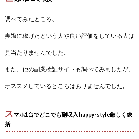
センタービレッジ合同会社
ソウルメイト(SOUL MATE)
ソフト株式会社
タスク詐欺
調べてみたところ、
スマホふくぎょうのおしごと！
チャプロ
ちょこスマ
ちょこっと
ちょこプラ(choco+)
実際に稼げたという人や
良い評価をしている人は
ちょな(蝶名林達也)
どこでもビジネス
トライアル
見当たりませんでした。
トラスト株式会社
ドリームクラフターズ
ドリームテック合同会社
ドリームワーク
また、他の副業検証サイトも調べてみましたが、
スマホを使って稼ぐ方法
スマホひとつでらくらく副業
トレンド
スマートジョブnet
オススメしているところはありませんでした。
サクッとお仕事サービス
サクッと毎日5万円
サポーターズファミリー(supporter's family)
サルでも出来る!最新のお金の稼ぎ方
ス
マホ1台でどこでも副収入 happy-style厳しく
総
ジーニアスブラックボックス
括
スーパースマイル(SUPER SMILE)
スキマ時間で稼ぐ Job Lob
スキマ時間の有効活用