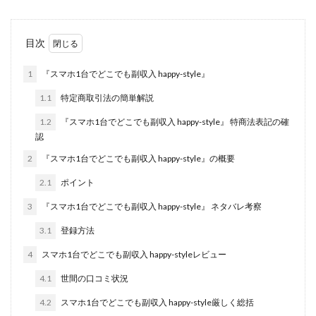
株式会社jカンパニー
株式会社K&H
株式会社LAMP
手塚 久典
戸井田拓也
株式会社Stella
目次
大川康治
坪井 健
堤 舞尋
塚原健太
1
『スマホ1台でどこでも副収入 happy-style』
塩田沙代
夏目歩美
多田明弘
大原 哲男
大原哲男
大島眞理子
大島領介
大川智宏
1.1
特定商取引法の簡単解説
坂本よしたか
大森淳弘
大田賢二
大西良幸
1.2
『スマホ1台でどこでも副収入 happy-style』 特商法表記の確
認
天内 碧海
天才トレーダーヤス
天本隼人
2
『スマホ1台でどこでも副収入 happy-style』の概要
天照(アマテラス)プロジェクト
天野 照章
奥野雄二
宇佐美恵那
安藤 仁
坂本桃太郎
坂口健
2.1
ポイント
安達健太朗
合同会社ミドル
合同会社アドバンス
3
『スマホ1台でどこでも副収入 happy-style』 ネタバレ考察
合同会社ウェルファースト
合同会社クラウドジャパン
3.1
登録方法
合同会社サウザントレフト
4
スマホ1台でどこでも副収入 happy-styleレビュー
合同会社サバイバルグランピング
合同会社シームレス
4.1
世間の口コミ状況
合同会社センス
合同会社チルダワーク
4.2
スマホ1台でどこでも副収入 happy-style厳しく総括
合同会社ナチュ
合同会社ネクストイノベーション