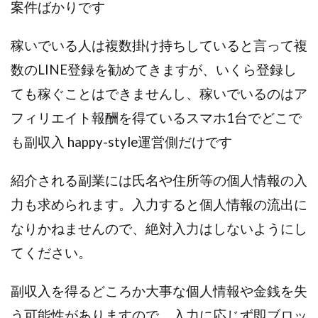
案件ばかりです
中村健吾
中村友也
中村洸一
中村陽
中田光治
中谷司
中野
中野 友貴
稼いでいる人は複数掛け持ちしていると言って複
中野愛望
佐藤由規
佐藤隆司
数のLINE登録を勧めてきますが、いくら登録し
一般財団法人日本投資家育成機構
合同会社Artemis
ても稼ぐことはできませんし、稼いでいるのはア
加藤陸
加藤隆伸
動画を見てGET
フィリエイト報酬を得ているスマホ1台でどこで
動画を見て報酬GET(ゲット)
北野毅
千葉雄介
即金アプリを無料ダウンロードして毎日30
友成 優吾
も副収入 happy-style運営側だけです
古賀稜
合同会社 RoyalBond
合同会社AZone
紹介される副業には氏名や住所等の個人情報の入
加藤浩司
合同会社blue
合同会社CMP
合同会社Fans
合同会社first
合同会社Like Factory
力も求められます。入力すると個人情報の流出に
合同会社NT
合同会社REEF
合同会社Renaissance
なりかねませんので、絶対入力はしないようにし
合同会社Smile
合同会社ST
合同会社start moving
てください。
加藤浩次
加藤敏行
倉由美希
写真を選んで収益GET
億のゲームチェンジ
副収入を得るどころか大事な個人情報や金銭を失
億の継承
億り人プロジェクト
儲けの達人FX
う可能性がありますので、入力に応じず即ブロッ