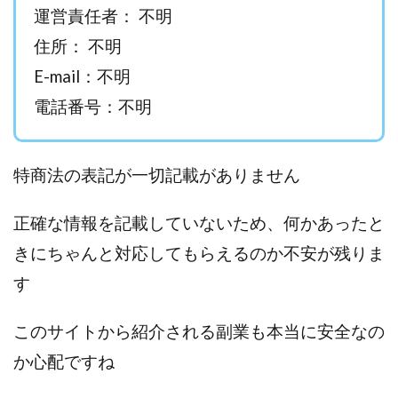
運営責任者： 不明
西澤英樹
西田哲朗
話題の最新副業
赤澤天道
住所： 不明
近藤かおり
近藤智弘
遠藤 友里子
酒井
E-mail：不明
金の虎(マネーの虎)
長澤 祐介
金勝(キムマサル)
金子弘給
金子正人
金山莉緒
金本浩
電話番号：不明
鈴木 孝二
鈴木 翔
鈴木優次郎
鈴木克佳
鈴木翔
鈴村有基
生成AIの学校「飛翔」
特商法の表記が一切記載がありません
犬神空
株式会社TOKYO STYLE
株式会社ドライブ
株式会社グロース
株式会社ゲート
正確な情報を記載していないため、何かあったと
株式会社ゴールドレバテック
株式会社サンアイ
きにちゃんと対応してもらえるのか不安が残りま
株式会社ジョイン
株式会社スパイラル
す
株式会社スマイル
株式会社セカンド
株式会社タイプ
株式会社チャプター2
このサイトから紹介される副業も本当に安全なの
株式会社ナチュラルナイン
株式会社カーロット
か心配ですね
株式会社ナレッジ
株式会社ニュース
株式会社ネクスト
株式会社ネクト