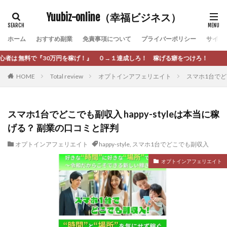
カテゴリー
Yuubiz-online（幸福ビジネス）
ホーム
おすすめ副業
免責事項について
プライバーポリシー
サイト
タグ
０→１達成しろ！ 稼げる癖をつけろ！
[公式]マネツク
松永千代
本田
杉本 裕介
HOME
Total review
オプトインアフェリエイト
スマホ1台でどこ
村上翔吾
村岡 大樹
村麻巴香
松尾健一郎
松尾豊
松岡峻亮
松崎リオナ
松木慎也
松澤英二
本当にあったうまい話
松野有希
スマホ1台でどこでも副収入 happy-styleは本当に稼
げる？ 副業の口コミと評判
柏木直人
栗原久美子
栗田真一
株式会社 door
株式会社 e-FLAGS
株式会社 FREDERIQS
オプトインアフェリエイト
happy-style
,
スマホ1台でどこでも副収入
株式会社 安藤企画
株式会社 業
株式会社１(イチ)
オプトインアフェリエイト
株式会社8Bee
本橋へいすけ
木村大輔
株式会社Appacle
日給5万円可能なながら感覚の副収入アプリ
投資
投資家 亜依
攝津智洋
放置ISマネー(放置 is money)