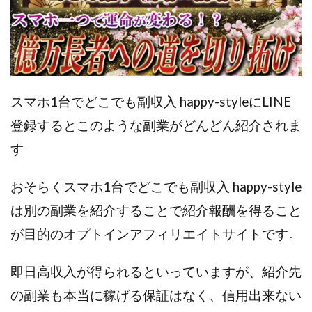
JUPITER運営事務局
Katsutoshi Kumakura
KOJI
KOUTAROU TOMITA
ゴールドラッシュEX
コンサル
合同会社V.S.L
今村雅士
五十嵐
五十嵐レオン
五十嵐瑛太
五十嵐真也
井上瑞希
井上裕貴
井口晃
今 努
スマホ1台でどこでも副収入 happy-styleにLINE
今、話題!簡単・最新お仕事サービス!
登録するとこのような副業がどんどん紹介されま
今すぐ始める副業革命
今瀬 健二
久野愛実
す
今瀬健二
仮想通貨
仮想通貨Vtuberハク
伊東みさき
伊東弘人
伊藤 弘人
おそらくスマホ1台でどこでも副収入 happy-style
会社名 合同会社paradiz
佐竹 良平
佐藤俊幸
は別の副業を紹介することで紹介報酬を得ること
佐藤健
佐藤彰洋
二宮瑛士
久保夕貴
が目的のオプトインアフィリエイトサイトです。
佐藤竜
中山 浩昴
三上功太
三上夏治
三宅常雄
三浦健一
上原真琴
上山 大利
即日高収入が得られるといっていますが、紹介先
下田隆
世界一カンタンなFXの稼ぎ方
中原 徹
の副業も本当に稼げる保証はなく、信用出来ない
中尾龍
中悠太
丸山 徹
中本英
中村 邦明