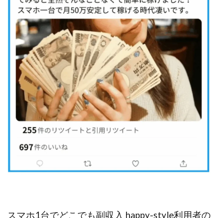
VICTOR(ビクター)
アークAI
VIP LIVE STERAM
WILLIAM CULANDOG JOROLAN
Winners Life(ウィナーズライフ)
WINNING ACADEMY(ウイニングアカデミー)
Workings(ワーキング)
World Trader Co Ltd
Write UP
Yamashita Takuma
YSK
ZEXS運営事務局
アイランドセブン(I-LAND 7)
いいね!するだけ
アクシス合同会社
アダルトアフィリエイトクラブ(AAC)
アップライフ
アドネス株式会社
アフェリエイトは稼げない
アブダビ先生
アプリ
アプリで確認するだけ
アプリ生活
アモン
アラン・ソリマチ
New Pioneer
MONEY QUEEN(マネークイーン)
コア(CORE)
Delta運営サポート事務局
BUTTER CASH(バターキャッシュ)
BUZプロジェクト
スマホ1台でどこでも副収入 happy-style利用者の