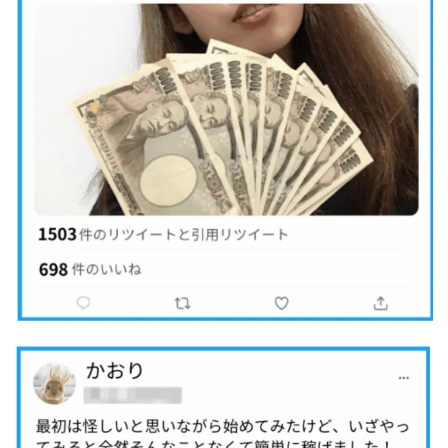
Robert.harry.Ōhno
ROKUYON(ロクヨン)
Rupex Limited
SCM運営事務局
SEVENシステム
SHARE
UBI合同協会サポート
V-System
NEW LIFE!(ニューライフ)
ギガマート株式会社
オプトインアフィリエイト
オプトインアフェリエイト
おまかせAI運用
おむられいか
ガーディアン・トリニティ
カール鈴木
かずくん
カマAGEインベストメンバーズ
かんたんスマホ副業
かんたん副業
キャッチtheディルハム
イルカ先生
キャリア(CARRIER)
キャリプロ(キャリアプログラム)
キャリプロ運営事務局
きよとらいふ
グッドナビJOB
クニトミ
グランドマスターピースFX
グローバルプロジェクト
クロスリテイリング
クロスリテイリング株式会社
コーチング
エンジェル
イマドキの副業