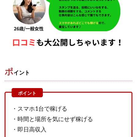
株式会社エキスパート
株式会社オーシャン・ファーム
株式会社オタケン
株式会社ラット
株式会社リテラシー
特別副業助成金 夢実現キャンペーン
清原達郎
沖中純一
河村一志
河野真美
波乗りジョニー
波乗り波動論
浅野夕美
浜田雄介
海外運営
深原祥太
清原資産管理グループ
清水 貴裕
江面邦彦
ポ
イント
清水圭一郎
渡辺佳織
湯浅 和弘
滝沢 風香
滝沢賢治
濵田雄介
無料!カンタン!はやっ!誰でも週給35万円GET!!
熊倉 駿介
片山恵美子
物販/せどり/転売
・スマホ1台で稼げる
物販ONE(miraise)
池本 慎一
江上 一機
・時間と場所を気にせず稼げる
株式会社リンクス
椿梨沙
株式会社ワーク
株式会社ワイズ
株式会社ワンダーリアリティ
・即日高収入
株式会社仕
株式会社和
株式会社心渡