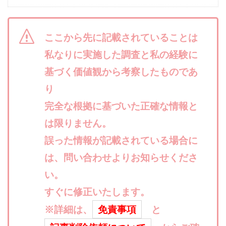
合同会社リバーシブル
坂元雄徳
合同会社リュウシン
合同会社リンク
ここから先に記載されていることは
合同会社リングペイ
吉岡勝利
吉本昌代
私なりに実施した調査と私の経験に
吉江 佑弥
和佐大輔
唐莉萍
國富竜也
在宅のんびリッチ
坂井彰吾
安藤 翔大
基づく価値観から考察したものであ
安達健太郎
我有洋哉
川崎 渉
山形直樹
り
山本拓弥(チョゴリ)
山本耕而
岡崎 健二
完全な根拠に基づいた正確な情報と
岡村貴弘
岡田芳弘
島田隆則
嵯峨翔太郎
は限りません。
川原 充将
川口 真子
川端 健太
山崎友也
誤った情報が記載されている場合に
川端理恵
工藤 総一郎
工藤総一郎
市川 翔平
は、問い合わせよりお知らせくださ
市川彩子
布施春輝
平野千春
後藤健二
い。
必勝プロジェクト無双
志賀恭介
成田賢治
山崎隆
すぐに修正いたします。
山岸祐介
宮光勇次
小川ゆうり
宮地乙十葉
宮本将
宮林 慶次
宮田裕司
※詳細は、
免責事項
と
富岡 伸成
富樫美月
富永健
富田湧貴