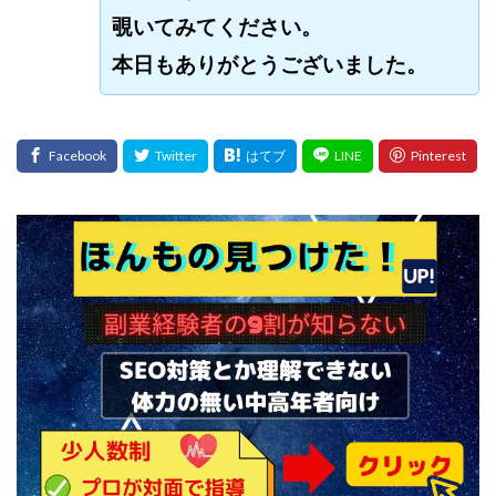
覗いてみてください。
プラチナメソッド2024
ブラックサタン(Black Satan)
フラットワーク
フリー株式会社
本日もありがとうございました。
フルーツ(スマホをタップするだけ!?)
ホーム合同会社
ほったらかしFX運営事務局
マイリスト(My List)
김 가싸
検索