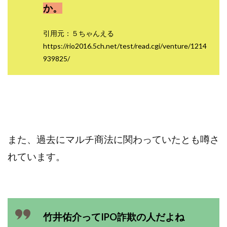
か。
中村健吾
中村友也
中村洸一
中村陽
中田光治
中谷司
中野
中野 友貴
引用元：５ちゃんえる
中野愛望
佐藤由規
佐藤隆司
https://rio2016.5ch.net/test/read.cgi/venture/1214
一般財団法人日本投資家育成機構
合同会社Artemis
939825/
加藤陸
加藤隆伸
動画を見てGET
動画を見て報酬GET(ゲット)
北野毅
千葉雄介
即金アプリを無料ダウンロードして毎日30
友成 優吾
古賀稜
合同会社 RoyalBond
合同会社AZone
加藤浩司
合同会社blue
合同会社CMP
また、過去にマルチ商法に関わっていたとも噂さ
合同会社Fans
合同会社first
合同会社Like Factory
れています。
合同会社NT
合同会社REEF
合同会社Renaissance
合同会社Smile
合同会社ST
合同会社start moving
加藤浩次
加藤敏行
倉由美希
写真を選んで収益GET
億のゲームチェンジ
竹井佑介ってIPO詐欺の人だよね
億の継承
億り人プロジェクト
儲けの達人FX