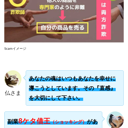
合同会社リバーシブル
坂元雄徳
合同会社リュウシン
合同会社リンク
合同会社リングペイ
吉岡勝利
吉本昌代
吉江 佑弥
和佐大輔
唐莉萍
國富竜也
在宅のんびリッチ
坂井彰吾
安藤 翔大
安達健太郎
我有洋哉
川崎 渉
山形直樹
Scamイメージ
山本拓弥(チョゴリ)
山本耕而
岡崎 健二
岡村貴弘
岡田芳弘
島田隆則
嵯峨翔太郎
川原 充将
川口 真子
川端 健太
山崎友也
あなたの魂はいつもあなたを幸せに
川端理恵
工藤 総一郎
工藤総一郎
市川 翔平
導こうとしています。その『直感』
市川彩子
布施春輝
平野千春
後藤健二
仏さま
を大切にして下さい。
必勝プロジェクト無双
志賀恭介
成田賢治
山崎隆
山岸祐介
宮光勇次
小川ゆうり
宮地乙十葉
宮本将
宮林 慶次
宮田裕司
8ケタ借王
副業
があ
（ショッキング）
富岡 伸成
富樫美月
富永健
富田湧貴