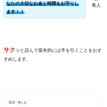
なたの大切なお金と時間をお守りし
竜人
寺澤英明
将軍
小川 和人
小林 実
ます！！
山口英樹
小林よしのり
小林尚美
小林正人
小林雄樹
小森みずき
小泉一浩
少額資金で激安不動産投資
尾崎圭司
山中祐希
山之内リアルエステート株式会社
山口孝志
株式会社STAGE
株式会社STS
合同会社アース
自分の選んだ写真が収益に!!
稲川博紀
サク
ッ
と読んで基本的には手を引くことをおす
空いた時間で高齢者でも稼げる
すめします。
競馬でカンタン副業 運営事務局
竹井佑介
竹原芳美
竹田茉生
米澤 蓮
紀田 奈々未
紫垣英昭
織田慶
臼井穂乃果
秒速のFX スキャルマジック
舟引佑太
荒木剛志
菅原将悟
華山奈緒子
落合琢哉
葉月らな
藏野 雄哉
藤原飛鳥
藤咲優
藤堂 成一
藤堂健一
秘密のテキスト
目次
秋葉 卓也
藤田 陸
畑岡宏光
田中