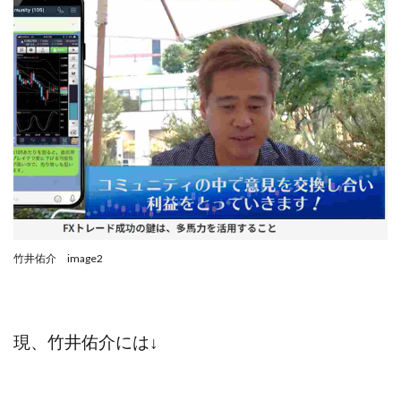
100億円ドリームウィーク2025
10万円GET!!～動画を見て～
2024年最新LINE副業「LIFE」
3問副業 アンケートモニター
Advance Edge
AI YouTuberビジネス講座
Blue Triangle Limited
AI（人工知能）
AI∞所得
AIアプリで稼ぐ/このアプリがすごい
AIサービス(XTOOL)
AI時代の情報発信講座
AI運用サポート
AmazingTick
Amazon
Back Up!!!!運営事務局
Baron
BETTER CHOICE LIMITED
FIRE
竹井佑介 image2
FREEDOM(フリーダム)
MONEY LIFE運営事務局
Ltd.
LIFE Style(ライフスタイル)
LifeCreate合同会社
LINE
LINE JOBNAVI(ジョブナビ)
現、竹井佑介には↓
LINEアンケートに答えて!?
LINEでスタンプ送るだけ
LINEで簡単アンケート
LiNK
LINK(リンク)