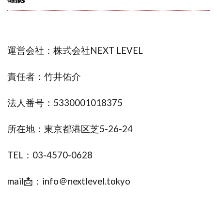
株式会社エキスパート
株式会社オーシャン・ファーム
株式会社オタケン
株式会社ラット
株式会社リテラシー
特別副業助成金 夢実現キャンペーン
運営会社：株式会社NEXT LEVEL
清原達郎
沖中純一
河村一志
河野真美
波乗りジョニー
波乗り波動論
浅野夕美
責任者：竹井佑介
浜田雄介
海外運営
深原祥太
清原資産管理グループ
清水 貴裕
江面邦彦
法人番号：5330001018375
清水圭一郎
渡辺佳織
湯浅 和弘
滝沢 風香
所在地：東京都港区芝5-26-24
滝沢賢治
濵田雄介
無料!カンタン!はやっ!誰でも週給35万円GET!!
TEL：03-4570-0628
熊倉 駿介
片山恵美子
物販/せどり/転売
物販ONE(miraise)
池本 慎一
江上 一機
mail📩：info＠nextlevel.tokyo
株式会社リンクス
椿梨沙
株式会社ワーク
株式会社ワイズ
株式会社ワンダーリアリティ
株式会社仕
株式会社和
株式会社心渡