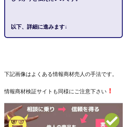
株式会社jカンパニー
株式会社K&H
株式会社LAMP
手塚 久典
戸井田拓也
株式会社Stella
大川康治
坪井 健
堤 舞尋
塚原健太
以下、詳細に進みます↓
塩田沙代
夏目歩美
多田明弘
大原 哲男
大原哲男
大島眞理子
大島領介
大川智宏
坂本よしたか
大森淳弘
大田賢二
大西良幸
天内 碧海
天才トレーダーヤス
天本隼人
天照(アマテラス)プロジェクト
天野 照章
奥野雄二
宇佐美恵那
安藤 仁
坂本桃太郎
坂口健
下記画像はよくある情報商材売人の手法です。
安達健太朗
合同会社ミドル
合同会社アドバンス
！
合同会社ウェルファースト
合同会社クラウドジャパン
情報商材検証サイトも同様にご注意下さい
合同会社サウザントレフト
合同会社サバイバルグランピング
合同会社シームレス
合同会社センス
合同会社チルダワーク
合同会社ナチュ
合同会社ネクストイノベーション