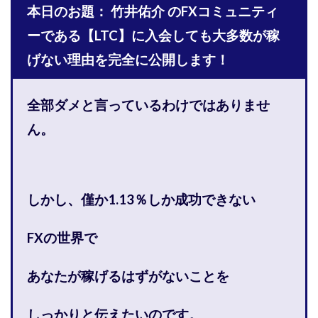
本日のお題： 竹井佑介 のFXコミュニティ
株式会社PROGRESS
株式会社Regene
株式会社Research
株式会社reward
株式会社ROAD
ーである【LTC】に入会しても大多数が稼
株式会社SD TRUST
株式会社SELLTEC
げない理由を完全に公開します！
株式会社Seven stud
株式会社SixSence
株式会社Smart Life
株式会社soleil
全部ダメと言っているわけではありませ
株式会社monokoko
株式会社Link Partners
ん。
株式会社Axio
株式会社FlowRace
株式会社BANKER6
株式会社Be honest
株式会社Bell tree
株式会社BLOOM
株式会社BLUE
しかし、僅か1.13％しか成功できない
株式会社Continue Marketing LAB
株式会社e-plus
株式会社FC
株式会社FEEL
株式会社first
FXの世界で
株式会社FrontShine
株式会社Link
株式会社GENERALHAWK
株式会社gleam
あなたが稼げるはずがないことを
株式会社GOLAZO
株式会社greed
株式会社GW
株式会社H・S
株式会社H.S
株式会社ICC
しっかりと伝えたいのです。