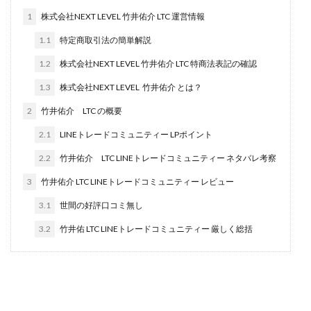
田中 拓哉
田中 旭
田中圭
田中康裕
1
株式会社NEXT LEVEL 竹井佑介 LTC 運営情報
田中武志
田中絵美
田島俊明
甲斐雅人
1.1
特定商取引法の簡単解説
町田 信義
白川さやか
福林みずき
益井雅
1.2
株式会社NEXT LEVEL 竹井佑介 LTC 特商法表記の確認
相川奈津妃
相川浩介
相葉はるか
真中 翔
1.3
株式会社NEXT LEVEL 竹井佑介 とは？
石井泰裕
石塚 憲史
石山 昌志
石川聡彦
2
竹井佑介 LTC の概要
確定申告
神威(KAMUI)
藤沢琴音
西勇輝
2.1
LINEトレードコミュニティー LPポイント
王 義虎
高橋 秀明
革命毎日3万円!
須藤一寿
2.2
竹井佑介 LTC LINEトレードコミュニティー ネタバレ考察
風間けいご
馬場和義
駒形 哲治
高坂 隆
高柳 卓馬
高柳大輔
高橋 伸行
高橋 守美
3
竹井佑介 LTC LINEトレードコミュニティー レビュー
高橋優作
長谷川博
高橋優里
高橋悟
3.1
世間の好評口コミ無し
高橋拓真
高橋良彰
高橋菜々美
髙野丈
3.2
竹井佑 LTC LINEトレードコミュニティー 厳しく総括
鬼塚尚仁
魅惑のFXスキャルシステム「即金1億円ボタン」
黒澤真
黒田勉
齊藤大地
阿部 亮平
長谷川マコト
西崎 薫
金 佳史
西村和之
西森康二