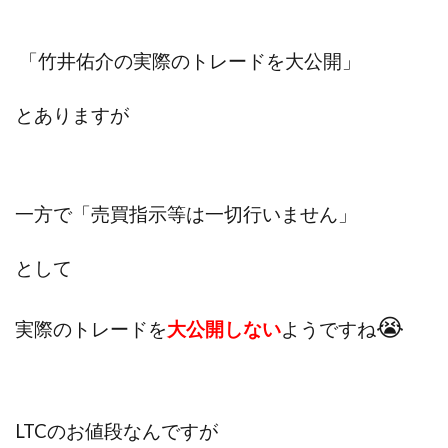
プラチナメソッド2024
ブラックサタン(Black Satan)
フラットワーク
フリー株式会社
「竹井佑介の実際のトレードを大公開」
フルーツ(スマホをタップするだけ!?)
ホーム合同会社
とありますが
ほったらかしFX運営事務局
マイリスト(My List)
김 가싸
検索
一方で「売買指示等は一切行いません」
として
😭
実際のトレードを
大公開しない
ようですね
LTCのお値段なんですが