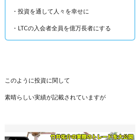
CASHｘCAPTURE運営事務局
ChatGPTセミナー
・投資を通して人々を幸せに
chokoっと
CIEL(シエル)
CM再生で100万円!
CONNECT(コネクト)
dagen
・LTCの入会者全員を億万長者にする
Dan.Inoue(ダン イノウエ)
Diary(ダイアリー)
BREAKER(ブレイカー)
DTH Co.
EA/Tool
EVER
Everyone(エブリワン)
EXIT MONEY(イグジットマネー)
expand 副業紹介事務局
FANFARE(ファンファーレ)
fargo(ファーゴ)
FCシステム
feppiness株式会社
このように投資に関して
Finance Life(ファイナンスライフ)
BTC FIRE(ビットファイヤ)
BPOINT
folio Co. Ltd.
素晴らしい実績が記載されていますが
ADVANCE(アドバンス)
【公式】ストック(在宅10Minutes)
【公式】パンド・ラミ
@kiyo
000万～1億を誰でも目指せる!
000円をGET