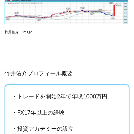
VICTOR(ビクター)
アークAI
VIP LIVE STERAM
WILLIAM CULANDOG JOROLAN
Winners Life(ウィナーズライフ)
WINNING ACADEMY(ウイニングアカデミー)
竹井佑介 image
Workings(ワーキング)
World Trader Co Ltd
Write UP
Yamashita Takuma
YSK
ZEXS運営事務局
アイランドセブン(I-LAND 7)
いいね!するだけ
アクシス合同会社
竹井佑介プロフィール概要
アダルトアフィリエイトクラブ(AAC)
アップライフ
アドネス株式会社
アフェリエイトは稼げない
アブダビ先生
アプリ
アプリで確認するだけ
・トレードを開始2年で年収1000万円
アプリ生活
アモン
アラン・ソリマチ
New Pioneer
MONEY QUEEN(マネークイーン)
・FX17年以上の経験
コア(CORE)
Delta運営サポート事務局
BUTTER CASH(バターキャッシュ)
BUZプロジェクト
・投資アカデミーの設立