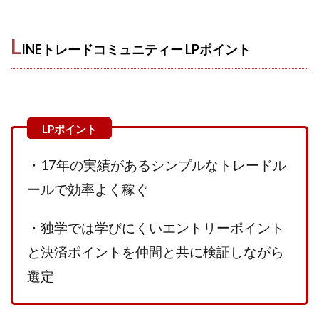
スクエア株式会社
スター・プラチナ
スマート副業
スマホのビジネス
スマート資産形成(LDF)
L
INEトレードコミュニティー LPポイント
スマキャン(SMACAN)
スマナビ.com
スマホ1台でどこでも副収入
スマホアベンジャー
スマホタップだけで
スマホでらくらく副収入アプリ
スマホで副収入の決定版
スマホで始める在宅生活
スマホで稼げる?【裏ワザ副業】
スマホのおしごと
・17年の実績があるシンプルなトレードル
トレーダーKaibe
ナイトグループ 岡崎
わずか1日で5万円以上稼ぐ利用者が続出
ゆきや
ールで効率よく稼ぐ
マネパン KOJI
マネロブ
みきお校長
ミユ
・独学では学びにくいエントリーポイント
ミラクル(MIRACLE)
ミリオネア5
ミリオネアチャレンジ
ミリオンラボ(million labo)
と決済ポイントを仲間と共に検証しながら
ミリチャレ
みんなのハッピーワーク
ゆるリッチ
選定
マネーキューピット
ライフアップ(LIFE UP)
ライブアドバイザーカレッジ