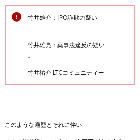
Lisa
Makoto Honda
LEMON(レモン)
manerak
Mari(武島麻里)
MARKET(マーケット)
竹井雄介：
IPO詐欺
の疑い
MASA
Master Piece運営事務局
↓
Masters Bank(マスターズバンク)
MAXIM(マクシム)
METHOD30運営事務局
竹井雄亮：
薬事法違反
の疑い
MGB COMPANY(エムジーピーカンパニー)
MIBC
↓
MIDAS(ミダス)
Life Lead運営事務局
Layla
FREELANCE運営事務局
GRAND SLAM(グランドスラム)
竹井祐介 LTCコミュニティー
FRONTIER(フロンティア)
FX
FX GO tap
FX King's TRUST
FX/BO
FXミリオネアタワー
FX鬼の手
GAFAシステム
GATE(ゲート)
GB株式会社
GOAL-B
GREAT JOY(グレートジョイ)
Kyouji Sayama
happy-style
Hisanori Teduka
このような遍歴とそれに伴い
HPR株式会社
HYBRID(ハイブリッド)
IHR
ITS合同会社
JOURNEY（ジャーニー）