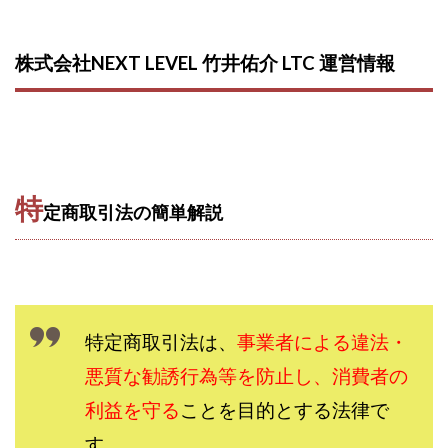
西澤英樹
西田哲朗
話題の最新副業
赤澤天道
近藤かおり
近藤智弘
遠藤 友里子
酒井
株式会社NEXT LEVEL 竹井佑介 LTC 運営情報
金の虎(マネーの虎)
長澤 祐介
金勝(キムマサル)
金子弘給
金子正人
金山莉緒
金本浩
鈴木 孝二
鈴木 翔
鈴木優次郎
鈴木克佳
鈴木翔
鈴村有基
生成AIの学校「飛翔」
特
犬神空
株式会社TOKYO STYLE
株式会社ドライブ
定商取引法の簡単解説
株式会社グロース
株式会社ゲート
株式会社ゴールドレバテック
株式会社サンアイ
株式会社ジョイン
株式会社スパイラル
株式会社スマイル
株式会社セカンド
特定商取引法は、
事業者による違法・
株式会社タイプ
株式会社チャプター2
悪質な勧誘行為等を防止し、消費者の
株式会社ナチュラルナイン
株式会社カーロット
利益を守る
ことを目的とする法律で
株式会社ナレッジ
株式会社ニュース
す。
株式会社ネクスト
株式会社ネクト