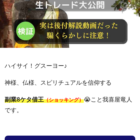
斉藤 敏雄
斎藤 敏雄
新井 孝弘
新井 悠馬
新川卓也
新選組(ガチンコ副業投資)
星野拓馬
望月詩織
暮らしのノマド
最先端スマホワーク
最新AI 5つの錬金術
最短1分で3万円が稼げる即金副業アプリ
最短即日>>高収入
最速PPCアフィリエイト
有限会社エステージア
有限会社ユースフルインフォ
ハイサイ！グスーヨー♪
有限会社現代
有限会社自由人
望月 光
株式会社8EIGHT8
株式会社Asset Cube
戸田 亮太
神様、仏様、スピリチュアルを信仰する
株式会社PRICELESS
株式会社NATURAL NINE
株式会社NEXT LEVEL
株式会社NKcreative
副業8ケタ借王
😭こと我喜屋竜人
（ショッキング）
株式会社note
株式会社OMT
株式会社one
です。
株式会社ORIT
株式会社PACHA(パチャ)
株式会社PLUM
株式会社Precious.Light
株式会社PRINCELESS
株式会社Logical Forex