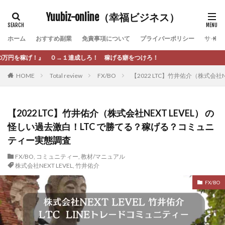
カテゴリー
Yuubiz-online（幸福ビジネス）
ホーム
おすすめ副業
免責事項について
プライバーポリシー
サイト
タグ
しろ！ 稼げる癖をつけろ！
[公式]マネツク
松永千代
本田
杉本 裕介
HOME
Total review
FX/BO
【2022 LTC】竹井佑介（株式会
村上翔吾
村岡 大樹
村麻巴香
松尾健一郎
松尾豊
松岡峻亮
松崎リオナ
松木慎也
松澤英二
本当にあったうまい話
松野有希
【2022 LTC】竹井佑介（株式会社NEXT LEVEL） の
怪しい過去激白！LTC で勝てる？稼げる？コミュニ
柏木直人
栗原久美子
栗田真一
株式会社 door
ティー実態調査
株式会社 e-FLAGS
株式会社 FREDERIQS
株式会社 安藤企画
株式会社 業
株式会社１(イチ)
FX/BO
,
コミュニティー
,
教材/マニュアル
株式会社NEXT LEVEL
,
竹井佑介
株式会社8Bee
本橋へいすけ
木村大輔
FX/BO
株式会社Appacle
日給5万円可能なながら感覚の副収入アプリ
投資
投資家 亜依
攝津智洋
放置ISマネー(放置 is money)