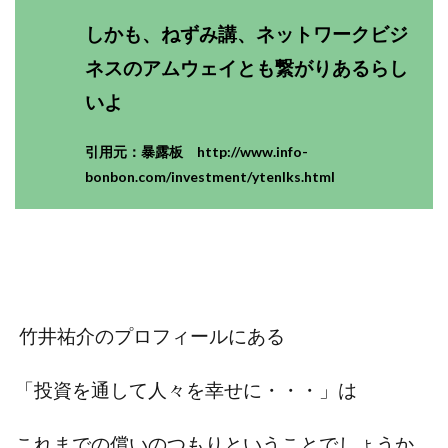
全自動AIシステム(Trading System)
しかも、ねずみ講、ネットワークビジ
全自動インサイダーROBOT
内藤 洋子
内藤隆児
ネスのアムウェイとも繋がりあるらし
円城寺
写真や動画にいいねするだけ!
いよ
写真を送信して報酬GET
写真を選んで安定した収益を！
副業専門オープンチャット
冨永愛理
出口洋平
引用元：暴露板 http://www.info-
初心者
前田 義明
前田愛
副業
bonbon.com/investment/ytenlks.html
副業コンシェルジュ鈴木
副業ネットワーク
副業の教室事務局
副業ポスト
副業ポスト運営事務局
七里信一
一般社団法人こころインターナショナル
ザ・プレジデント(THE PRESIDENT)
竹井祐介のプロフィールにある
タートルビジネススクール
スマホ内の画像を送信してカンタン副収入
スマホ副業
「投資を通して人々を幸せに・・・」は
スマホ副業ナビ
スマホ副業ナビ(ふくぎょーまいすたー)
スマリッチ(smarich)
センサーズ
センター(center)
これまでの償いのつもりということでしょうか。