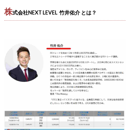
Robert.harry.Ōhno
ROKUYON(ロクヨン)
株
Rupex Limited
SCM運営事務局
SEVENシステム
式会社NEXT LEVEL 竹井佑介 とは？
SHARE
UBI合同協会サポート
V-System
NEW LIFE!(ニューライフ)
ギガマート株式会社
オプトインアフィリエイト
オプトインアフェリエイト
おまかせAI運用
おむられいか
ガーディアン・トリニティ
カール鈴木
かずくん
カマAGEインベストメンバーズ
かんたんスマホ副業
かんたん副業
キャッチtheディルハム
イルカ先生
キャリア(CARRIER)
キャリプロ(キャリアプログラム)
キャリプロ運営事務局
きよとらいふ
グッドナビJOB
クニトミ
グランドマスターピースFX
グローバルプロジェクト
クロスリテイリング
クロスリテイリング株式会社
コーチング
エンジェル
イマドキの副業