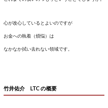
センタービレッジ合同会社
ソウルメイト(SOUL MATE)
ソフト株式会社
タスク詐欺
スマホふくぎょうのおしごと！
チャプロ
心が改心しているとよいのですが
ちょこスマ
ちょこっと
ちょこプラ(choco+)
ちょな(蝶名林達也)
どこでもビジネス
トライアル
お金への執着（煩悩）は
トラスト株式会社
ドリームクラフターズ
ドリームテック合同会社
ドリームワーク
なかなか拭い去れない領域です。
スマホを使って稼ぐ方法
スマホひとつでらくらく副業
トレンド
スマートジョブnet
サクッとお仕事サービス
サクッと毎日5万円
サポーターズファミリー(supporter's family)
サルでも出来る!最新のお金の稼ぎ方
竹井佑介 LTC の概要
ジーニアスブラックボックス
スーパースマイル(SUPER SMILE)
スキマ時間で稼ぐ Job Lob
スキマ時間の有効活用