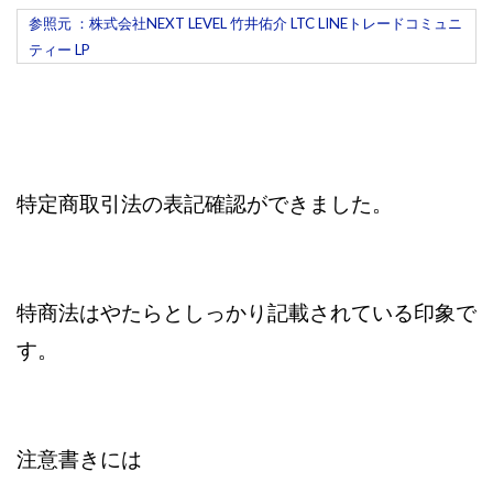
参照元 ：株式会社NEXT LEVEL 竹井佑介 LTC LINEトレードコミュニ
株式会社蝶名林
株式会社評判
桐生秀臣
桜木
ティー LP
森 達郎
楠山高広
永森 航汰
楽々収入アップ
楽天ルーム
榎 恭宏
横村 辰徳
正規のお仕事で年収5
武井 康哲
武田勇吾
武田章司
毎日安定して稼ぐ！スマホだけですべて完結
毎月簡単収入アップ
水野賢一
特定商取引法の表記確認ができました。
合同会社アップステージ
合同会社VSL
【公式】コロコロ・ナタデココ
TADAO YOSHIHARA
SIGN(サイン)
SIGNAL(シグナル)
SKETCH(スケッチ)
特商法はやたらとしっかり記載されている印象で
SLOW(スロウ)
Smash Works
SONIC(ソニック)
す。
SPARKLE!!(スパークル)
STAR .Company.
STAR.system(スターシステム)
SUPERリベンジャーズ
Technical service Co.
注意書きには
SHYEN GRACE LAURENT INTERNET SERVICES INC