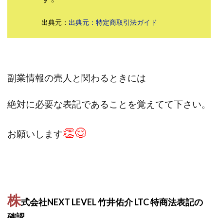
株式会社パワープロモート
株式会社ファナウス
出典元：
出典元：特定商取引法ガイド
株式会社フィールド
株式会社プラスビジョン
株式会社ブリッジ
株式会社プルミエールエージェント
株式会社ライズ
株式会社キャッツ
株式会社お友達企画
株式会社ラブアンドピース
副業情報の売人と関わるときには
株式会社アイリス
株式会社TRIBE
株式会社Ubiquitous Solution
株式会社Uスクウェア
絶対に必要な表記であることを覚えてて下さい。
株式会社Works Agency
株式会社WorksAgency
株式会社X-style
株式会社YASAKA
株式会社アート
👏😌
お願いします
株式会社アイコン
株式会社アイラボ
株式会社アオヤマ
株式会社オリジナル
株式会社アクト
株式会社アシスト
株式会社アシスト・クローバー
株式会社アスク
株
式会社NEXT LEVEL 竹井佑介 LTC 特商法表記の
株式会社アドバンス
株式会社イージー
確認
株式会社インター
株式会社インラージ