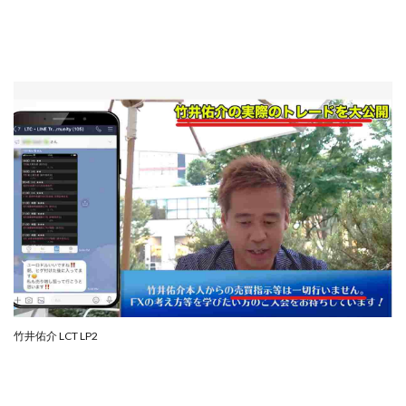
ライフデザイン出版合同会社
らくらくできるスマホ副業
リッチ ギャザリング
リッチ ルーラー
リライアンス(Reliance)
ロミオ・ロドリゲス・ジュニア
ワークスフランチャイジーオフィス
ワークホップ(Work Hop)
ワールドリユースシステム
マネーの湖
マックス岩井
なし
フェールNaviシステム
ニューイヤーパラダイス
ネオナビ
ネオナビ 我有洋哉
ネオライフPROJECT(プロジェクト)
ネットサーフィンをお金に換える
ネットスター
ハイブリッド・トレード・アカデミア
はじめての資産運用
ハピネスサロン
竹井佑介 LCT LP2
はるかコーチング
フィアナ
フォトチェッカー
マスターピース(MASTER PIECE)
フォトレ
フォリオJP(Folio)
ふくぎょうパラダイス