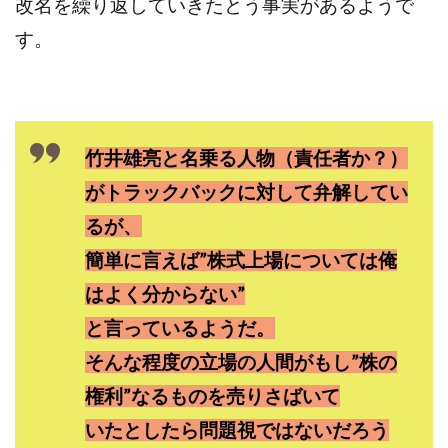
改名を繰り返していきたとう事実があるようで
JUPITER運営事務局
Katsutoshi Kumakura
KOJI
す。
KOUTAROU TOMITA
ゴールドラッシュEX
コンサル
合同会社V.S.L
今村雅士
五十嵐
五十嵐レオン
五十嵐瑛太
五十嵐真也
井上瑞希
井上裕貴
井口晃
今 努
竹井雄亮と名乗る人物（責任者か？）
今、話題!簡単・最新お仕事サービス!
がトラックバックに対して弁解してい
今すぐ始める副業革命
今瀬 健二
久野愛実
今瀬健二
仮想通貨
仮想通貨Vtuberハク
るが、
伊東みさき
伊東弘人
伊藤 弘人
簡単に言えば”株式上場については俺
会社名 合同会社paradiz
佐竹 良平
佐藤俊幸
はよく分からない”
佐藤健
佐藤彰洋
二宮瑛士
久保夕貴
と言っているようだ。
佐藤竜
中山 浩昴
三上功太
三上夏治
そんな程度の立場の人間がもし”株の
三宅常雄
三浦健一
上原真琴
上山 大利
権利”なるものを売りさばいて
下田隆
世界一カンタンなFXの稼ぎ方
中原 徹
いたとしたら問題視ではないだろう
中尾龍
中悠太
丸山 徹
中本英
中村 邦明