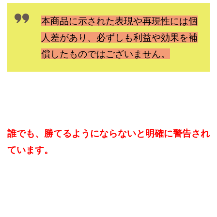
TEDASUKE
The Messiah(ザ・メシア)
THE SAVIOR(ザ・セイバー)
THE SHIP
本商品に示された表現や再現性には個
THE TEAM(ザ チーム)
TIME BANK SYSTEM
人差があり、必ずしも利益や効果を補
TOP WINNER運営事務局
償したものではございません。
trialwork365(トライアルワーク365)
trillion
trillion運営事務局
Ubiquitous solution
SIDE JOB REACH(サイドジョブリーチ)
Shinya
United Rich F＆B Limited
pm.T株式会社
NEW PRODUCE(ニュープロデュース)
NEW SHIFT(ニューシフト)
NFT
Ng Man Hin
誰でも、勝てるようにならないと明確に警告され
NOBU
NOVA
OliveX
omezu
ています。
Owners(次世代型エンジェル投資)
Parrish
PUZZLE
SHIFT(シフト)
QUICK(クイック)
Re:Born(リボーン)
REGAIN(リゲイン)
REVERS(リバース)
RISE UP(ライズアップ)