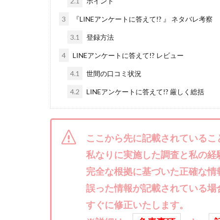
2.1
ポイント
株式会社ライズ
3
『LINEアンケートに答えて!? 』 ネタバレ考察
株式会社アイリス
3.1
登録方法
株式会社Works Ag
4
LINEアンケートに答えて!? レビュー
株式会社アイコン
株式会社アシスト
4.1
世間の口コミ状況
株式会社イージー
4.2
LINEアンケートに答えて!? 厳しく総括
株式会社オーシャ
特別副業助成金 
波乗り波動論
ここから先に記載されているこ
江面邦彦
清
私なりに実施した調査と私の経
無料!カンタン!はや
完全な根拠に基づいた正確な情
物販ONE(miraise)
誤った情報が記載されている場
株式会社ワイズ
すぐに修正いたします。
株式会社蝶名林