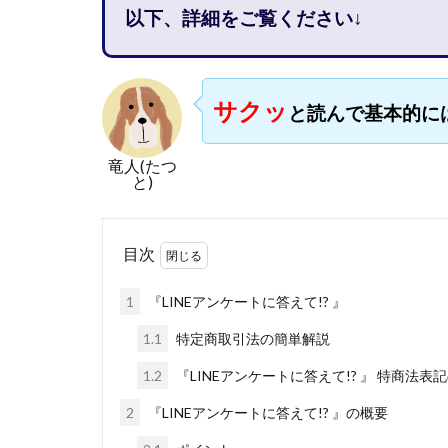
以下、詳細をご覧ください↓
石塚 憲史
高橋 秀明
革
高柳 卓馬
高
サクッ
と読んで基本的に
高橋拓真
高
魅惑のFXスキャ
竜人(たつ
長谷川マコト
と)
話題の最新副業
長澤 祐介
金
目次
鈴木優次郎
株式会社TOKYO ST
1
『LINEアンケートに答えて!? 』
株式会社ゴールド
1.1
特定商取引法の簡単解説
株式会社スマイル
1.2
『LINEアンケートに答えて!? 』 特商法表
株式会社ナチュラ
2
『LINEアンケートに答えて!? 』の概要
株式会社ネクスト
株式会社フィール