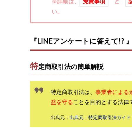
楽々収入アップ
※詳細は、
免責事項
と
武田章司
毎
い。
合同会社アップス
SIGN(サイン)
SONIC(ソニック)
『LINEアンケートに答えて!? 
SUPERリベンジャ
TEDASUKE
TIME BANK SYST
特
定商取引法の簡単解説
trillion運営事務局
United Rich F＆B L
NFT
Ng Man
特定商取引法は、
事業者による
Parrish
PUZ
益を守る
ことを目的とする法律
REVERS(リバース)
SCM運営事務局
出典元：
出典元：特定商取引法ガイド
NEW LIFE!(ニュ