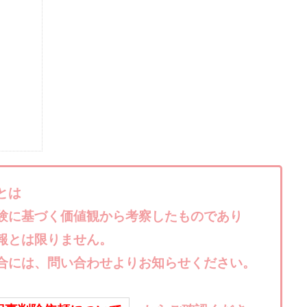
株式会社キャッツ
株式会社お友達企画
株式会社ラブアンドピース
株式会社TRIBE
株式会社Ubiquitous Solution
株式会社Uスクウェ
ency
株式会社WorksAgency
株式会社X-style
株式会社YASAKA
株式会社アイラボ
株式会社アオヤマ
株式会社オリジナル
株
株式会社アシスト・クローバー
株式会社アスク
株式会社アドバン
株式会社インター
株式会社インラージ
株式会社エキスパート
ン・ファーム
株式会社オタケン
株式会社ラット
株式会社リテラシ
夢実現キャンペーン
清原達郎
沖中純一
河村一志
河野真美
浅野夕美
浜田雄介
海外運営
深原祥太
清原資産管理グルー
とは
水圭一郎
渡辺佳織
湯浅 和弘
滝沢 風香
滝沢賢治
濵田
験に基づく価値観から考察したものであり
っ!誰でも週給35万円GET!!
熊倉 駿介
片山恵美子
物販/せどり/
報とは限りません。
池本 慎一
江上 一機
株式会社リンクス
椿梨沙
株式会
合には、問い合わせよりお知らせください。
株式会社ワンダーリアリティ
株式会社仕
株式会社和
株式会社
株式会社評判
桐生秀臣
桜木
森 達郎
楠山高広
永森