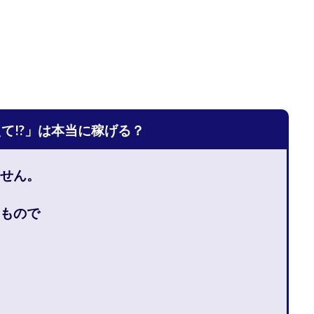
宅のんびリッチ
坂井彰吾
安藤 翔大
安達健太郎
我有洋哉
本拓弥(チョゴリ)
山本耕而
岡崎 健二
岡村貴弘
岡田芳弘
川原 充将
川口 真子
川端 健太
山崎友也
川端理恵
工藤
市川 翔平
市川彩子
布施春輝
平野千春
後藤健二
必勝プ
田賢治
山崎隆
山岸祐介
宮光勇次
小川ゆうり
宮地乙十
田裕司
富岡 伸成
富樫美月
富永健
富田湧貴
寺澤英明
えて!?」は本当に稼げる？
林 実
山口英樹
小林よしのり
小林尚美
小林正人
小林
額資金で激安不動産投資
尾崎圭司
山中祐希
山之内リアルエステー
せん。
式会社STAGE
株式会社STS
合同会社アース
自分の選んだ写真が収益
者でも稼げる
競馬でカンタン副業 運営事務局
竹井佑介
竹原芳美
もので
 奈々未
紫垣英昭
織田慶
臼井穂乃果
秒速のFX スキャルマジ
原将悟
華山奈緒子
落合琢哉
葉月らな
藏野 雄哉
藤原飛
堂健一
秘密のテキスト
秋葉 卓也
藤田 陸
畑岡宏光
田
圭
田中康裕
田中武志
田中絵美
田島俊明
甲斐雅人
福林みずき
益井雅
相川奈津妃
相川浩介
相葉はるか
真