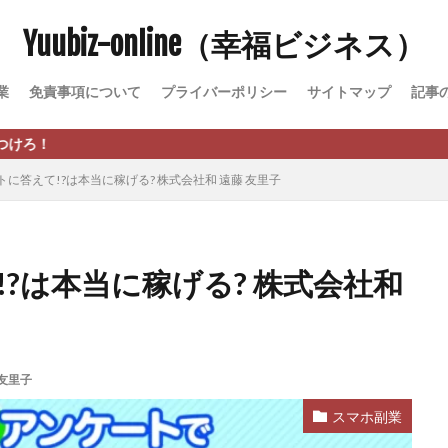
Yuubiz-online（幸福ビジネス）
松永千代
本田
杉本 裕介
村上翔吾
村岡 大樹
村麻巴
峻亮
松崎リオナ
松木慎也
松澤英二
本当にあったうまい話
業
免責事項について
プライバーポリシー
サイトマップ
記事
原久美子
栗田真一
株式会社 door
株式会社 e-FLAGS
株式会社 
株式会社 業
株式会社１(イチ)
株式会社8Bee
本橋へいすけ
日給5万円可能なながら感覚の副収入アプリ
投資
投資家 亜依
ートに答えて!?は本当に稼げる? 株式会社和 遠藤 友里子
 money)
斉藤 敏雄
斎藤 敏雄
新井 孝弘
新井 悠馬
新
業投資)
星野拓馬
望月詩織
暮らしのノマド
最先端スマホワ
術
最短1分で3万円が稼げる即金副業アプリ
最短即日>>高収入
最速
!?は本当に稼げる? 株式会社和
ジア
有限会社ユースフルインフォ
有限会社現代
有限会社自由人
株式会社Asset Cube
戸田 亮太
株式会社PRICELESS
株式会社N
EL
株式会社NKcreative
株式会社note
株式会社OMT
株式会
 友里子
株式会社PACHA(パチャ)
株式会社PLUM
株式会社Precious.Light
SS
株式会社Logical Forex
株式会社PROGRESS
株式会社Regene
スマホ副業
株式会社reward
株式会社ROAD
株式会社SD TRUST
株式会社