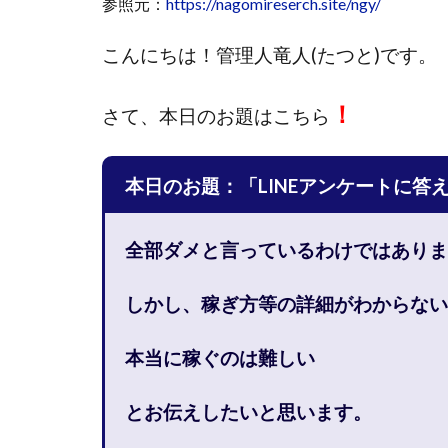
参照元：
https://nagomireserch.site/ngy/
國富竜也
在
こんにちは！
管理人竜人(たつと)です。
山形直樹
山
嵯峨翔太郎
！
さて、
本日のお題はこちら
工藤総一郎
志賀恭介
成
宮林 慶次
宮
本日のお題：「LINEアンケートに答
小川 和人
小
小泉一浩
少
全部ダメと言っているわけではありま
山口孝志
株
空いた時間で高齢
しかし、稼ぎ方等の詳細がわからない
米澤 蓮
紀田
荒木剛志
菅
本当に稼ぐのは難しい
藤堂 成一
藤
とお伝えしたいと思います。
田中 旭
田中
白川さやか