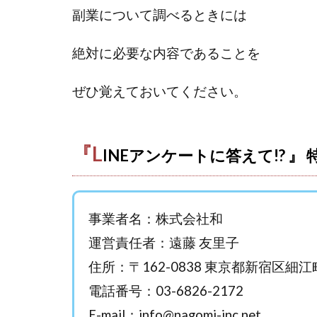
おまかせAI運用
副業について調べるときには
カマAGEインベス
イルカ先生
絶対に必要な内容であることを
きよとらいふ
クロスリテイリン
ぜひ覚えておいてください。
VICTOR(ビクター)
Winners Life
『L
World Trader Co L
INEアンケートに答えて!? 』
アイランドセブン(I-L
アップライフ
アプリで確認する
事業者名：株式会社和
MONEY QUEEN
運営責任者：遠藤 友里子
BUTTER CASH
住所：〒162-0838 東京都新宿区細江
chokoっと
C
電話番号：03-6826-2172
Dan.Inoue(ダン 
E-mail：
info@nagomi-inc.net