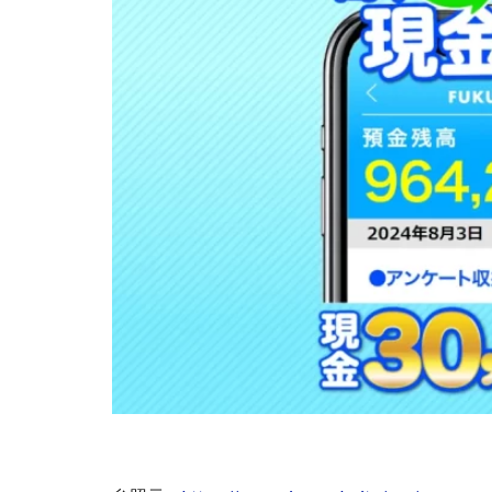
株式会社Seven stu
株式会社Link Partn
株式会社Bell tree
株式会社FC
株式会社GENERAL
株式会社H・S
手塚 久典
戸
夏目歩美
多
坂本よしたか
天照(アマテラス)
坂口健
安達
合同会社クラウド
合同会社シームレ
合同会社ネクスト
合同会社リンク