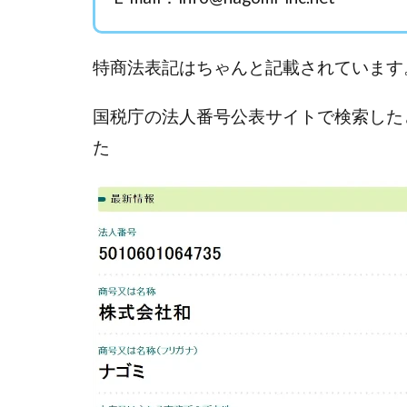
Everyone(エブリ
FANFARE(ファン
Finance Life
特商法表記はちゃんと記載されています
ADVANCE(アドバ
000万～1億を誰
国税庁の法人番号公表サイトで検索した
2024年最新LINE
た
Blue Triangle Limi
AIサービス(XTOOL
Back Up!!!!運営
MONEY LIFE運
LINE JOBNAVI(
LiNK
LINK(
MARKET(マーケッ
MAXIM(マクシム)
MIDAS(ミダス)