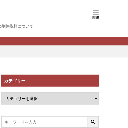
香
松尾健一郎
松野有希
の削除依頼について
FREDERIQS
木村大輔
攝津智洋
川卓也
ーク
PPCアフィリエイト
カテゴリー
望月 光
ATURAL NINE
社one
SELLTEC