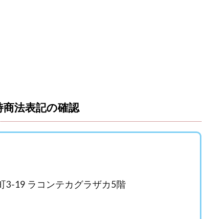
おむられいか
ガーディアン・トリニティ
カール鈴木
かずくん
トメンバーズ
かんたんスマホ副業
かんたん副業
キャッチtheディ
キャリア(CARRIER)
キャリプロ(キャリアプログラム)
キャリプロ運営事
グッドナビJOB
クニトミ
グランドマスターピースFX
グローバ
グ
クロスリテイリング株式会社
コーチング
エンジェル
イマ
アークAI
VIP LIVE STERAM
WILLIAM CULANDOG JOROLAN
(ウィナーズライフ)
WINNING ACADEMY(ウイニングアカデミー)
Workings
td
Write UP
Yamashita Takuma
YSK
ZEXS運営事務局
 特商法表記の確認
AND 7)
いいね!するだけ
アクシス合同会社
アダルトアフィリエイ
アドネス株式会社
アフェリエイトは稼げない
アブダビ先生
アプ
だけ
アプリ生活
アモン
アラン・ソリマチ
New Pioneer
(マネークイーン)
コア(CORE)
Delta運営サポート事務局
(バターキャッシュ)
BUZプロジェクト
CASHｘCAPTURE運営事務局
C
町3-19 ラコンテカグラザカ5階
IEL(シエル)
CM再生で100万円!
CONNECT(コネクト)
dagen
イノウエ)
Diary(ダイアリー)
BREAKER(ブレイカー)
DTH Co.
EA