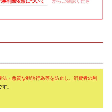
楽天ルーム
榎 恭宏
横村 辰徳
正規のお仕事で年収5
武井
記事削除依頼について
からご確認くださ
日安定して稼ぐ！スマホだけですべて完結
毎月簡単収入アップ
水野賢一
テージ
合同会社VSL
【公式】コロコロ・ナタデココ
TADAO YOSH
SIGNAL(シグナル)
SKETCH(スケッチ)
SLOW(スロウ)
Smash Wor
SPARKLE!!(スパークル)
STAR .Company.
STAR.system(スターシス
』
ーズ
Technical service Co.
SHYEN GRACE LAURENT INTERNET SERVICES
The Messiah(ザ・メシア)
THE SAVIOR(ザ・セイバー)
THE SHIP
TH
EM
TOP WINNER運営事務局
trialwork365(トライアルワーク365)
tr
Ubiquitous solution
SIDE JOB REACH(サイドジョブリーチ)
Shinya
imited
pm.T株式会社
NEW PRODUCE(ニュープロデュース)
NEW 
 Hin
NOBU
NOVA
OliveX
omezu
Owners(次世代型
違法・悪質な勧誘行為等を防止し、消費者の利
ZLE
SHIFT(シフト)
QUICK(クイック)
Re:Born(リボーン)
RE
です。
RISE UP(ライズアップ)
Robert.harry.Ōhno
ROKUYON(ロクヨン)
SEVENシステム
SHARE
UBI合同協会サポート
V-System
ーライフ)
ギガマート株式会社
オプトインアフィリエイト
オプトイ