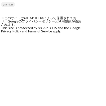
おすすめ
社monokoko
会社Be honest
※このサイトはreCAPTCHAによって保護されてお
株式会社e-plus
り、Googleのプライバシーポリシーと利用規約が適用
されます。
This site is protected by reCAPTCHA and the Google
Privacy Policy and
Terms of Service apply.
式会社GW
株式会社LAMP
健太
塩田沙代
宏
天本隼人
本桃太郎
スト
ン
輔
唐莉萍