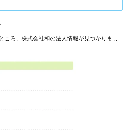
ワン)
EXIT MONEY(イグジットマネー)
expand 副業紹介事務局
ファーレ)
fargo(ファーゴ)
FCシステム
feppiness株式会社
(ファイナンスライフ)
BTC FIRE(ビットファイヤ)
BPOINT
folio Co. Ltd.
。
ンス)
【公式】ストック(在宅10Minutes)
【公式】パンド・ラミ
@k
でも目指せる!
000円をGET
100億円ドリームウィーク2025
10万円
ところ、株式会社和の法人情報が見つかりまし
副業「LIFE」
3問副業 アンケートモニター
Advance Edge
AI You
ted
AI（人工知能）
AI∞所得
AIアプリで稼ぐ/このアプリがすごい
)
AI時代の情報発信講座
AI運用サポート
AmazingTick
Amaz
事務局
Baron
BETTER CHOICE LIMITED
FIRE
FREEDOM(フリ
営事務局
Ltd.
LIFE Style(ライフスタイル)
LifeCreate合同会社
L
ジョブナビ)
LINEアンケートに答えて!?
LINEでスタンプ送るだけ
LI
リンク)
Lisa
Makoto Honda
LEMON(レモン)
manerak
ト)
MASA
Master Piece運営事務局
Masters Bank(マスターズバン
METHOD30運営事務局
MGB COMPANY(エムジーピーカンパニー)
Life Lead運営事務局
Layla
FREELANCE運営事務局
GRAND S