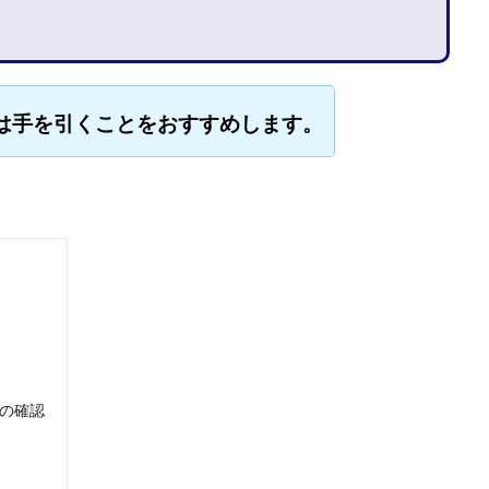
石山 昌志
石川聡彦
確定申告
神威(KAMUI)
藤沢琴音
西
命毎日3万円!
須藤一寿
風間けいご
馬場和義
駒形 哲治
柳大輔
高橋 伸行
高橋 守美
高橋優作
長谷川博
高橋優
は手を引くことをおすすめします。
橋良彰
高橋菜々美
髙野丈
鬼塚尚仁
ルシステム「即金1億円ボタン」
黒澤真
黒田勉
齊藤大地
阿部
西崎 薫
金 佳史
西村和之
西森康二
西澤英樹
西田哲
赤澤天道
近藤かおり
近藤智弘
遠藤 友里子
酒井
金
勝(キムマサル)
金子弘給
金子正人
金山莉緒
金本浩
鈴
鈴木克佳
鈴木翔
鈴村有基
生成AIの学校「飛翔」
犬神空
YLE
株式会社ドライブ
株式会社グロース
株式会社ゲート
レバテック
株式会社サンアイ
株式会社ジョイン
株式会社スパイラ
株式会社セカンド
株式会社タイプ
株式会社チャプター2
記の確認
ルナイン
株式会社カーロット
株式会社ナレッジ
株式会社ニュース
株式会社ネクト
株式会社パワープロモート
株式会社ファナウス
ド
株式会社プラスビジョン
株式会社ブリッジ
株式会社プルミエー