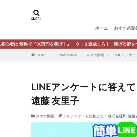
タグ
[公式]マネツク
松尾豊
松岡
ホーム
おすすめ副
柏木直人
栗
株式会社 安藤企画
で『30万円を稼げ！』 ０→１達成しろ！ 稼げる癖をつけろ！
株式会社Appacle
HOME
Total review
スマホ副業
LINEアンケ
放置ISマネー(放置 is
新選組(ガチンコ副
最新AI 5つの錬金
LINEアンケートに答えて
有限会社エステー
遠藤 友里子
株式会社8EIGHT8
株式会社NEXT LEV
スマホ副業
LINEアンケートに答えて!?
,
株式会社和
,
遠藤
株式会社ORIT
株式会社PRINCELE
株式会社Research