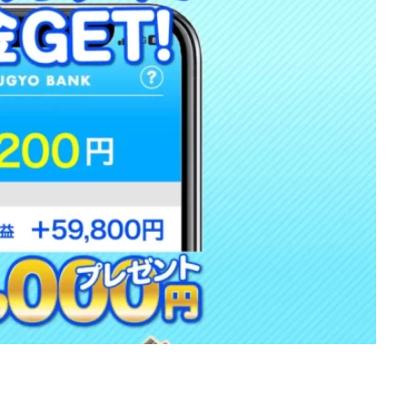
d
株式会社SixSence
株式会社Smart Life
株式会社soleil
株式会
ers
株式会社Axio
株式会社FlowRace
株式会社BANKER6
株式
株式会社BLOOM
株式会社BLUE
株式会社Continue Marketing LAB
株式会社FEEL
株式会社first
株式会社FrontShine
株式会社Link
HAWK
株式会社gleam
株式会社GOLAZO
株式会社greed
株
株式会社H.S
株式会社ICC
株式会社jカンパニー
株式会社K&H
井田拓也
株式会社Stella
大川康治
坪井 健
堤 舞尋
塚原
田明弘
大原 哲男
大原哲男
大島眞理子
大島領介
大川智
大森淳弘
大田賢二
大西良幸
天内 碧海
天才トレーダーヤス
プロジェクト
天野 照章
奥野雄二
宇佐美恵那
安藤 仁
坂
健太朗
合同会社ミドル
合同会社アドバンス
合同会社ウェルファー
ジャパン
合同会社サウザントレフト
合同会社サバイバルグランピング
ス
合同会社センス
合同会社チルダワーク
合同会社ナチュ
イノベーション
合同会社リバーシブル
坂元雄徳
合同会社リュウシ
合同会社リングペイ
吉岡勝利
吉本昌代
吉江 佑弥
和佐大