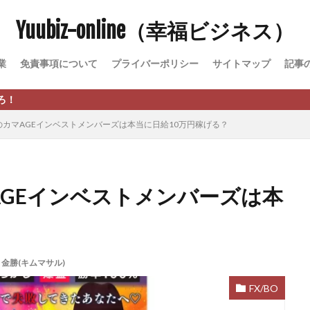
Yuubiz-online（幸福ビジネス）
松永千代
本田
杉本 裕介
村上翔吾
村岡 大樹
村麻巴
峻亮
松崎リオナ
松木慎也
松澤英二
本当にあったうまい話
業
免責事項について
プライバーポリシー
サイトマップ
記事
原久美子
栗田真一
株式会社 door
株式会社 e-FLAGS
株式会社 
株式会社 業
株式会社１(イチ)
株式会社8Bee
本橋へいすけ
日給5万円可能なながら感覚の副収入アプリ
投資
投資家 亜依
のカマAGEインベストメンバーズは本当に日給10万円稼げる？
 money)
斉藤 敏雄
斎藤 敏雄
新井 孝弘
新井 悠馬
新
業投資)
星野拓馬
望月詩織
暮らしのノマド
最先端スマホワ
術
最短1分で3万円が稼げる即金副業アプリ
最短即日>>高収入
最速
AGEインベストメンバーズは本
ジア
有限会社ユースフルインフォ
有限会社現代
有限会社自由人
株式会社Asset Cube
戸田 亮太
株式会社PRICELESS
株式会社N
EL
株式会社NKcreative
株式会社note
株式会社OMT
株式会
,
金勝(キムマサル)
株式会社PACHA(パチャ)
株式会社PLUM
株式会社Precious.Light
SS
株式会社Logical Forex
株式会社PROGRESS
株式会社Regene
FX/BO
株式会社reward
株式会社ROAD
株式会社SD TRUST
株式会社