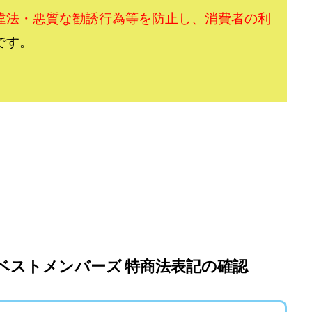
おむられいか
ガーディアン・トリニティ
カール鈴木
かずくん
違法・悪質な勧誘行為等を防止し、消費者の利
トメンバーズ
かんたんスマホ副業
かんたん副業
キャッチtheディ
です。
キャリア(CARRIER)
キャリプロ(キャリアプログラム)
キャリプロ運営事
グッドナビJOB
クニトミ
グランドマスターピースFX
グローバ
グ
クロスリテイリング株式会社
コーチング
エンジェル
イマ
アークAI
VIP LIVE STERAM
WILLIAM CULANDOG JOROLAN
(ウィナーズライフ)
WINNING ACADEMY(ウイニングアカデミー)
Workings
td
Write UP
Yamashita Takuma
YSK
ZEXS運営事務局
AND 7)
いいね!するだけ
アクシス合同会社
アダルトアフィリエイ
アドネス株式会社
アフェリエイトは稼げない
アブダビ先生
アプ
だけ
アプリ生活
アモン
アラン・ソリマチ
New Pioneer
(マネークイーン)
コア(CORE)
Delta運営サポート事務局
(バターキャッシュ)
BUZプロジェクト
CASHｘCAPTURE運営事務局
C
ンベストメンバーズ 特商法表記の確認
IEL(シエル)
CM再生で100万円!
CONNECT(コネクト)
dagen
イノウエ)
Diary(ダイアリー)
BREAKER(ブレイカー)
DTH Co.
EA