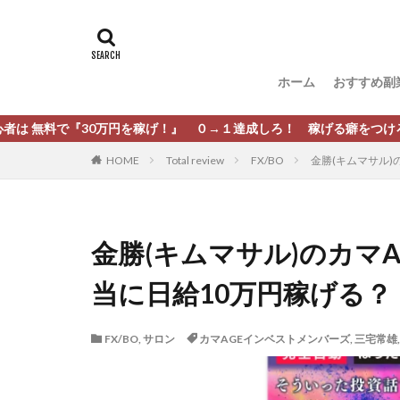
タグ
[公式]マネツク
松尾豊
松岡
ホーム
おすすめ副
柏木直人
栗
株式会社 安藤企画
30万円を稼げ！』 ０→１達成しろ！ 稼げる癖をつけろ！
株式会社Appacle
HOME
Total review
FX/BO
金勝(キムマサル)
放置ISマネー(放置 is
新選組(ガチンコ副
最新AI 5つの錬金
金勝(キムマサル)のカマ
有限会社エステー
当に日給10万円稼げる？
株式会社8EIGHT8
株式会社NEXT LEV
FX/BO
,
サロン
カマAGEインベストメンバーズ
,
三宅常雄
株式会社ORIT
株式会社PRINCELE
株式会社Research