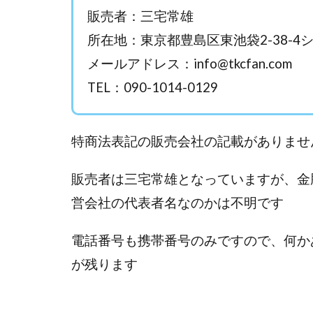
Everyone(エブリ
販売者：三宅常雄
FANFARE(ファン
所在地：
東京都豊島区東池袋2-38-4
Finance Life
メールアドレス：
info@tkcfan.com
ADVANCE(アドバ
TEL：090-1014-0129
000万～1億を誰
2024年最新LINE
Blue Triangle Limi
特商法表記の販売会社の記載がありませ
AIサービス(XTOOL
Back Up!!!!運営
販売者は三宅常雄となっていますが、金
MONEY LIFE運
営会社の代表者名なのかは不明です
LINE JOBNAVI(
LiNK
LINK(
電話番号も携帯番号のみですので、何か
MARKET(マーケッ
が残ります
MAXIM(マクシム)
MIDAS(ミダス)