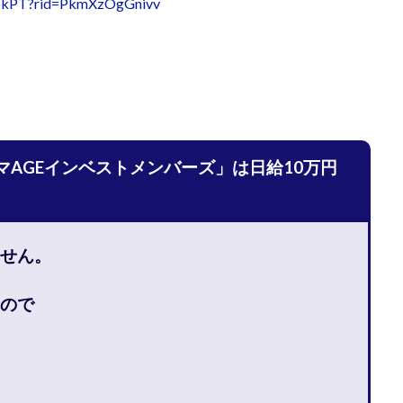
6bkPT?rid=PkmXzOgGnivv
宅のんびリッチ
坂井彰吾
安藤 翔大
安達健太郎
我有洋哉
本拓弥(チョゴリ)
山本耕而
岡崎 健二
岡村貴弘
岡田芳弘
川原 充将
川口 真子
川端 健太
山崎友也
川端理恵
工藤
市川 翔平
市川彩子
布施春輝
平野千春
後藤健二
必勝プ
田賢治
山崎隆
山岸祐介
宮光勇次
小川ゆうり
宮地乙十
田裕司
富岡 伸成
富樫美月
富永健
富田湧貴
寺澤英明
マAGEインベストメンバーズ」は日給10万円
林 実
山口英樹
小林よしのり
小林尚美
小林正人
小林
額資金で激安不動産投資
尾崎圭司
山中祐希
山之内リアルエステー
式会社STAGE
株式会社STS
合同会社アース
自分の選んだ写真が収益
せん。
者でも稼げる
競馬でカンタン副業 運営事務局
竹井佑介
竹原芳美
 奈々未
紫垣英昭
織田慶
臼井穂乃果
秒速のFX スキャルマジ
ので
原将悟
華山奈緒子
落合琢哉
葉月らな
藏野 雄哉
藤原飛
堂健一
秘密のテキスト
秋葉 卓也
藤田 陸
畑岡宏光
田
圭
田中康裕
田中武志
田中絵美
田島俊明
甲斐雅人
福林みずき
益井雅
相川奈津妃
相川浩介
相葉はるか
真