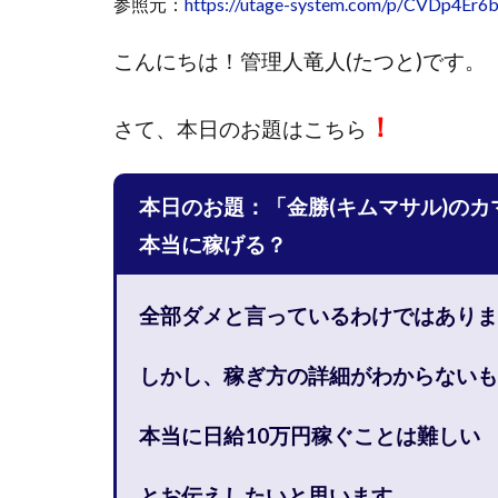
参照元：
https://utage-system.com/p/CVDp4Er
國富竜也
在
こんにちは！
管理人竜人(たつと)です。
山形直樹
山
嵯峨翔太郎
！
さて、
本日のお題はこちら
工藤総一郎
志賀恭介
成
宮林 慶次
宮
本日のお題：「金勝(キムマサル)のカ
小川 和人
小
本当に稼げる？
小泉一浩
少
山口孝志
株
全部ダメと言っているわけではありま
空いた時間で高齢
米澤 蓮
紀田
しかし、稼ぎ方の詳細がわからないも
荒木剛志
菅
藤堂 成一
藤
本当に日給10万円稼ぐことは難しい
田中 旭
田中
とお伝えしたいと思います。
白川さやか