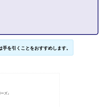
石山 昌志
石川聡彦
確定申告
神威(KAMUI)
藤沢琴音
西
命毎日3万円!
須藤一寿
風間けいご
馬場和義
駒形 哲治
柳大輔
高橋 伸行
高橋 守美
高橋優作
長谷川博
高橋優
橋良彰
高橋菜々美
髙野丈
鬼塚尚仁
ルシステム「即金1億円ボタン」
黒澤真
黒田勉
齊藤大地
阿部
西崎 薫
金 佳史
西村和之
西森康二
西澤英樹
西田哲
は手を引くことをおすすめします。
赤澤天道
近藤かおり
近藤智弘
遠藤 友里子
酒井
金
勝(キムマサル)
金子弘給
金子正人
金山莉緒
金本浩
鈴
鈴木克佳
鈴木翔
鈴村有基
生成AIの学校「飛翔」
犬神空
YLE
株式会社ドライブ
株式会社グロース
株式会社ゲート
レバテック
株式会社サンアイ
株式会社ジョイン
株式会社スパイラ
株式会社セカンド
株式会社タイプ
株式会社チャプター2
ルナイン
株式会社カーロット
株式会社ナレッジ
株式会社ニュース
バーズ』
株式会社ネクト
株式会社パワープロモート
株式会社ファナウス
ド
株式会社プラスビジョン
株式会社ブリッジ
株式会社プルミエー