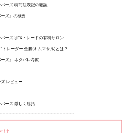
ンバーズ 特商法表記の確認
株式会社キャッツ
株式会社お友達企画
株式会社ラブアンドピース
バーズ』の概要
株式会社TRIBE
株式会社Ubiquitous Solution
株式会社Uスクウェ
ency
株式会社WorksAgency
株式会社X-style
株式会社YASAKA
株式会社アイラボ
株式会社アオヤマ
株式会社オリジナル
株
ンバーズはFXトレードの有料サロン
株式会社アシスト・クローバー
株式会社アスク
株式会社アドバン
”トレーダー 金勝(キムマサル)とは？
株式会社インター
株式会社インラージ
株式会社エキスパート
バーズ』 ネタバレ考察
ン・ファーム
株式会社オタケン
株式会社ラット
株式会社リテラシ
夢実現キャンペーン
清原達郎
沖中純一
河村一志
河野真美
浅野夕美
浜田雄介
海外運営
深原祥太
清原資産管理グルー
ーズ レビュー
水圭一郎
渡辺佳織
湯浅 和弘
滝沢 風香
滝沢賢治
濵田
っ!誰でも週給35万円GET!!
熊倉 駿介
片山恵美子
物販/せどり/
ンバーズ 厳しく総括
池本 慎一
江上 一機
株式会社リンクス
椿梨沙
株式会
株式会社ワンダーリアリティ
株式会社仕
株式会社和
株式会社
株式会社評判
桐生秀臣
桜木
森 達郎
楠山高広
永森
とは