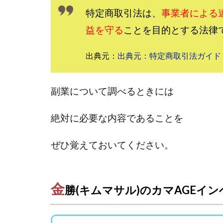
おまかせAI運用
特定商取引法は、
事業者による
カマAGEインベス
益を守る
ことを目的とする法律
イルカ先生
きよとらいふ
出典元：
出典元：特定商取引法ガイド
クロスリテイリン
VICTOR(ビクター)
副業について調べるときには
Winners Life
World Trader Co L
絶対に必要な内容であることを
アイランドセブン(I-L
アップライフ
ぜひ覚えておいてください。
アプリで確認する
MONEY QUEEN
BUTTER CASH
金
勝(キムマサル)のカマAGEイ
chokoっと
C
Dan.Inoue(ダン 