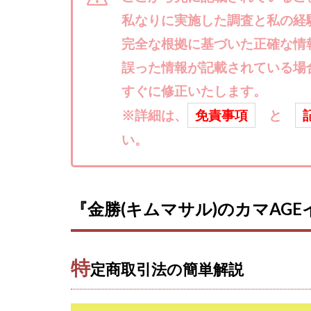
楽々収入アップ
私なりに実施した調査と私の経
武田章司
毎
完全な根拠に基づいた正確な情
合同会社アップス
SIGN(サイン)
誤った情報が記載されている場
SONIC(ソニック)
すぐに修正いたします。
SUPERリベンジャ
※詳細は、
免責事項
と
TEDASUKE
い。
TIME BANK SYST
trillion運営事務局
United Rich F＆B L
『金勝(キムマサル)のカマAG
NFT
Ng Man
Parrish
PUZ
REVERS(リバース)
特
定商取引法の簡単解説
SCM運営事務局
NEW LIFE!(ニュ