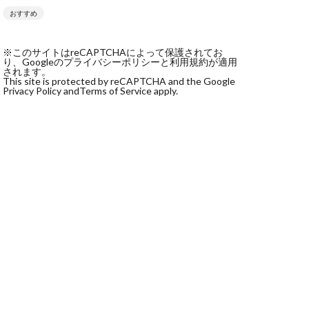
おすすめ
社monokoko
会社Be honest
※このサイトはreCAPTCHAによって保護されてお
株式会社e-plus
り、Googleのプライバシーポリシーと利用規約が適用
されます。
This site is protected by reCAPTCHA and the Google
Privacy Policy and
Terms of Service apply.
式会社GW
株式会社LAMP
健太
塩田沙代
宏
天本隼人
本桃太郎
スト
ン
輔
唐莉萍