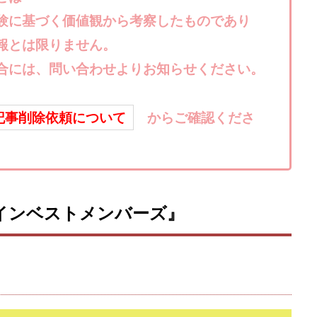
楽天ルーム
榎 恭宏
横村 辰徳
正規のお仕事で年収5
武井
験に基づく価値観から考察したものであり
日安定して稼ぐ！スマホだけですべて完結
毎月簡単収入アップ
水野賢一
報とは限りません。
テージ
合同会社VSL
【公式】コロコロ・ナタデココ
TADAO YOSH
SIGNAL(シグナル)
SKETCH(スケッチ)
SLOW(スロウ)
Smash Wor
合には、問い合わせよりお知らせください。
SPARKLE!!(スパークル)
STAR .Company.
STAR.system(スターシス
ーズ
Technical service Co.
SHYEN GRACE LAURENT INTERNET SERVICES
記事削除依頼について
からご確認くださ
The Messiah(ザ・メシア)
THE SAVIOR(ザ・セイバー)
THE SHIP
TH
EM
TOP WINNER運営事務局
trialwork365(トライアルワーク365)
tr
Ubiquitous solution
SIDE JOB REACH(サイドジョブリーチ)
Shinya
imited
pm.T株式会社
NEW PRODUCE(ニュープロデュース)
NEW 
Eインベストメンバーズ』
 Hin
NOBU
NOVA
OliveX
omezu
Owners(次世代型
ZLE
SHIFT(シフト)
QUICK(クイック)
Re:Born(リボーン)
RE
RISE UP(ライズアップ)
Robert.harry.Ōhno
ROKUYON(ロクヨン)
SEVENシステム
SHARE
UBI合同協会サポート
V-System
ーライフ)
ギガマート株式会社
オプトインアフィリエイト
オプトイ