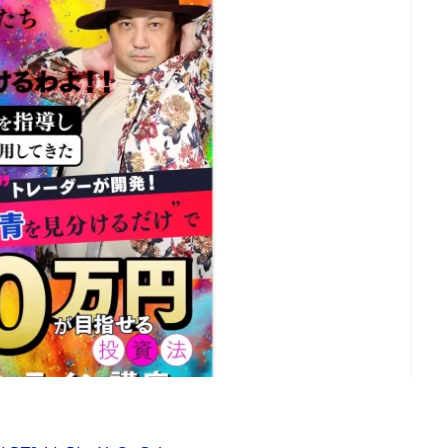
d
株式会社SixSence
株式会社Smart Life
株式会社soleil
株式会
ers
株式会社Axio
株式会社FlowRace
株式会社BANKER6
株式
株式会社BLOOM
株式会社BLUE
株式会社Continue Marketing LAB
株式会社FEEL
株式会社first
株式会社FrontShine
株式会社Link
HAWK
株式会社gleam
株式会社GOLAZO
株式会社greed
株
株式会社H.S
株式会社ICC
株式会社jカンパニー
株式会社K&H
井田拓也
株式会社Stella
大川康治
坪井 健
堤 舞尋
塚原
田明弘
大原 哲男
大原哲男
大島眞理子
大島領介
大川智
大森淳弘
大田賢二
大西良幸
天内 碧海
天才トレーダーヤス
プロジェクト
天野 照章
奥野雄二
宇佐美恵那
安藤 仁
坂
健太朗
合同会社ミドル
合同会社アドバンス
合同会社ウェルファー
ジャパン
合同会社サウザントレフト
合同会社サバイバルグランピング
ス
合同会社センス
合同会社チルダワーク
合同会社ナチュ
イノベーション
合同会社リバーシブル
坂元雄徳
合同会社リュウシ
合同会社リングペイ
吉岡勝利
吉本昌代
吉江 佑弥
和佐大