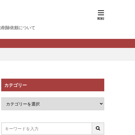
香
松尾健一郎
松野有希
の削除依頼について
FREDERIQS
木村大輔
攝津智洋
川卓也
ーク
PPCアフィリエイト
カテゴリー
望月 光
ATURAL NINE
社one
SELLTEC