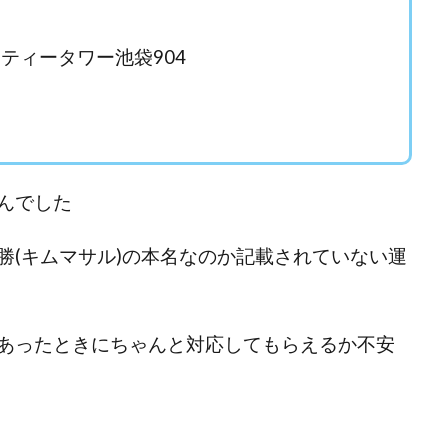
ワン)
EXIT MONEY(イグジットマネー)
expand 副業紹介事務局
ファーレ)
fargo(ファーゴ)
FCシステム
feppiness株式会社
シティータワー池袋904
(ファイナンスライフ)
BTC FIRE(ビットファイヤ)
BPOINT
folio Co. Ltd.
ンス)
【公式】ストック(在宅10Minutes)
【公式】パンド・ラミ
@k
でも目指せる!
000円をGET
100億円ドリームウィーク2025
10万円
副業「LIFE」
3問副業 アンケートモニター
Advance Edge
AI You
ted
AI（人工知能）
AI∞所得
AIアプリで稼ぐ/このアプリがすごい
んでした
)
AI時代の情報発信講座
AI運用サポート
AmazingTick
Amaz
事務局
Baron
BETTER CHOICE LIMITED
FIRE
FREEDOM(フリ
勝(キムマサル)の本名なのか記載されていない運
営事務局
Ltd.
LIFE Style(ライフスタイル)
LifeCreate合同会社
L
ジョブナビ)
LINEアンケートに答えて!?
LINEでスタンプ送るだけ
LI
リンク)
Lisa
Makoto Honda
LEMON(レモン)
manerak
あったときにちゃんと対応してもらえるか不安
ト)
MASA
Master Piece運営事務局
Masters Bank(マスターズバン
METHOD30運営事務局
MGB COMPANY(エムジーピーカンパニー)
Life Lead運営事務局
Layla
FREELANCE運営事務局
GRAND S