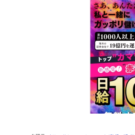
株式会社Seven stu
株式会社Link Partn
株式会社Bell tree
株式会社FC
株式会社GENERAL
株式会社H・S
手塚 久典
戸
夏目歩美
多
坂本よしたか
天照(アマテラス)
坂口健
安達
合同会社クラウド
合同会社シームレ
合同会社ネクスト
合同会社リンク