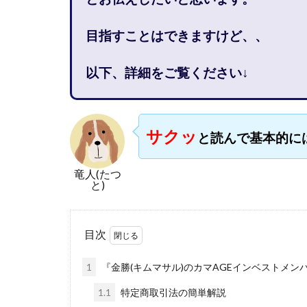
石塚 憲史
目指すことはできますけど、、
高橋 秀明
革
高柳 卓馬
高
以下、詳細をご覧ください↓
高橋拓真
高
魅惑のFXスキャ
長谷川マコト
サクッ
と読んで基本的に
話題の最新副業
長澤 祐介
金
竜人(たつ
鈴木優次郎
と)
株式会社TOKYO ST
株式会社ゴールド
目次
株式会社スマイル
株式会社ナチュラ
1
『金勝(キムマサル)のカマAGEインベストメン
株式会社ネクスト
1.1
特定商取引法の簡単解説
株式会社フィール