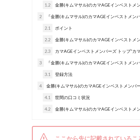
1.2
金勝(キムマサル)のカマAGEインベストメ
株式会社ライズ
2
『金勝(キムマサル)のカマAGEインベストメン
株式会社アイリス
株式会社Works Ag
2.1
ポイント
株式会社アイコン
2.2
金勝(キムマサル)のカマAGEインベストメ
株式会社アシスト
2.3
カマAGEインベストメンバーズ トップ”カマ
株式会社イージー
3
『金勝(キムマサル)のカマAGEインベストメン
株式会社オーシャ
3.1
登録方法
特別副業助成金 
波乗り波動論
4
金勝(キムマサル)のカマAGEインベストメンバ
江面邦彦
清
4.1
世間の口コミ状況
無料!カンタン!はや
4.2
金勝(キムマサル)のカマAGEインベストメ
物販ONE(miraise)
株式会社ワイズ
株式会社蝶名林
ここから先に記載されているこ