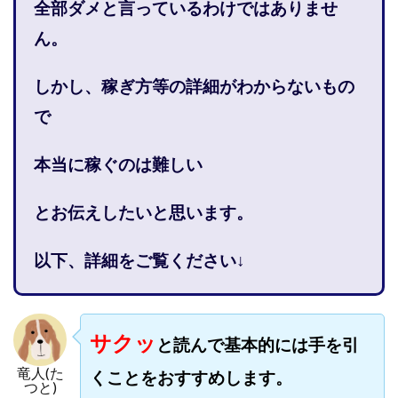
全部ダメと言っているわけではありませ
株式会社PROGRESS
株式会社Regene
ん。
株式会社Research
株式会社reward
株式会社ROAD
株式会社SD TRUST
株式会社SELLTEC
しかし、稼ぎ方等の詳細がわからないもの
株式会社Seven stud
株式会社SixSence
で
株式会社Smart Life
株式会社soleil
株式会社monokoko
株式会社Link Partners
本当に稼ぐのは難しい
株式会社Axio
株式会社FlowRace
株式会社BANKER6
株式会社Be honest
とお伝えしたいと思います。
株式会社Bell tree
株式会社BLOOM
株式会社BLUE
株式会社Continue Marketing LAB
株式会社e-plus
以下、詳細をご覧ください↓
株式会社FC
株式会社FEEL
株式会社first
株式会社FrontShine
株式会社Link
株式会社GENERALHAWK
株式会社gleam
サクッ
と読んで基本的には手を引
株式会社GOLAZO
株式会社greed
株式会社GW
竜人(た
くことをおすすめします。
株式会社H・S
株式会社H.S
株式会社ICC
つと)