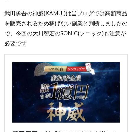
株式会社パワープロモート
株式会社ファナウス
武田勇吾の神威(KAMUI)は当ブログでは高額商品
株式会社フィールド
株式会社プラスビジョン
を販売されるため稼げない副業と判断しましたの
株式会社ブリッジ
株式会社プルミエールエージェント
で、今回の大川智宏のSONIC(ソニック)も注意が
株式会社ライズ
株式会社キャッツ
必要です
株式会社お友達企画
株式会社ラブアンドピース
株式会社アイリス
株式会社TRIBE
株式会社Ubiquitous Solution
株式会社Uスクウェア
株式会社Works Agency
株式会社WorksAgency
株式会社X-style
株式会社YASAKA
株式会社アート
株式会社アイコン
株式会社アイラボ
株式会社アオヤマ
株式会社オリジナル
株式会社アクト
株式会社アシスト
株式会社アシスト・クローバー
株式会社アスク
株式会社アドバンス
株式会社イージー
株式会社インター
株式会社インラージ