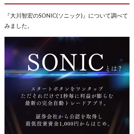
株式会社蝶名林
株式会社評判
桐生秀臣
桜木
『大川智宏のSONIC(ソニック)』について調べて
森 達郎
楠山高広
永森 航汰
楽々収入アップ
みました。
楽天ルーム
榎 恭宏
横村 辰徳
正規のお仕事で年収5
武井 康哲
武田勇吾
武田章司
毎日安定して稼ぐ！スマホだけですべて完結
毎月簡単収入アップ
水野賢一
合同会社アップステージ
合同会社VSL
【公式】コロコロ・ナタデココ
TADAO YOSHIHARA
SIGN(サイン)
SIGNAL(シグナル)
SKETCH(スケッチ)
SLOW(スロウ)
Smash Works
SONIC(ソニック)
SPARKLE!!(スパークル)
STAR .Company.
STAR.system(スターシステム)
SUPERリベンジャーズ
Technical service Co.
SHYEN GRACE LAURENT INTERNET SERVICES INC