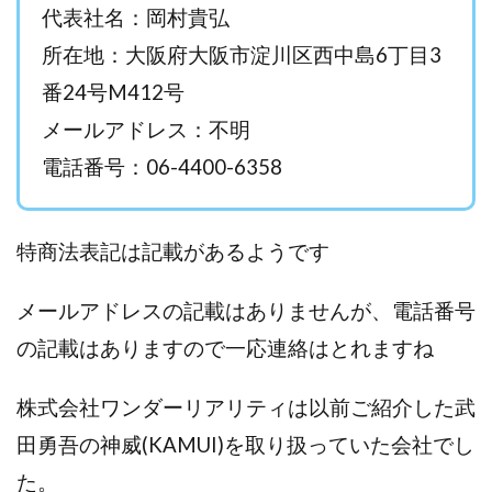
代表社名：岡村貴弘
西澤英樹
西田哲朗
話題の最新副業
赤澤天道
所在地：大阪府大阪市淀川区西中島6丁目3
近藤かおり
近藤智弘
遠藤 友里子
酒井
番24号M412号
金の虎(マネーの虎)
長澤 祐介
金勝(キムマサル)
金子弘給
金子正人
金山莉緒
金本浩
メールアドレス：不明
鈴木 孝二
鈴木 翔
鈴木優次郎
鈴木克佳
電話番号：06-4400-6358
鈴木翔
鈴村有基
生成AIの学校「飛翔」
犬神空
株式会社TOKYO STYLE
株式会社ドライブ
特商法表記は記載があるようです
株式会社グロース
株式会社ゲート
株式会社ゴールドレバテック
株式会社サンアイ
メールアドレスの記載はありませんが、電話番号
株式会社ジョイン
株式会社スパイラル
の記載はありますので一応連絡はとれますね
株式会社スマイル
株式会社セカンド
株式会社タイプ
株式会社チャプター2
株式会社ワンダーリアリティは以前ご紹介した武
株式会社ナチュラルナイン
株式会社カーロット
田勇吾の神威(KAMUI)を取り扱っていた会社でし
株式会社ナレッジ
株式会社ニュース
た。
株式会社ネクスト
株式会社ネクト