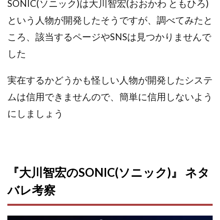
SONIC(ソニック)は大川智宏(おおかわ ともひろ)
センタービレッジ合同会社
ソウルメイト(SOUL MATE)
という人物が開発したそうですが、
調べてみたと
ソフト株式会社
タスク詐欺
ころ、該当するページやSNSは見つかりませんで
スマホふくぎょうのおしごと！
チャプロ
した
ちょこスマ
ちょこっと
ちょこプラ(choco+)
ちょな(蝶名林達也)
どこでもビジネス
トライアル
実在するかどうかも怪しい人物が開発したシステ
トラスト株式会社
ドリームクラフターズ
ムは信用できませんので、簡単に信用しないよう
ドリームテック合同会社
ドリームワーク
にしましょう
スマホを使って稼ぐ方法
スマホひとつでらくらく副業
トレンド
スマートジョブnet
サクッとお仕事サービス
サクッと毎日5万円
サポーターズファミリー(supporter's family)
『大川智宏のSONIC(ソニック)』 ネタ
サルでも出来る!最新のお金の稼ぎ方
ジーニアスブラックボックス
バレ考察
スーパースマイル(SUPER SMILE)
スキマ時間で稼ぐ Job Lob
スキマ時間の有効活用