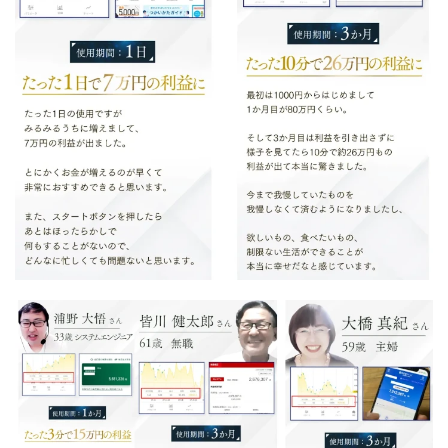
CASHｘCAPTURE運営事務局
ChatGPTセミナー
chokoっと
CIEL(シエル)
CM再生で100万円!
CONNECT(コネクト)
dagen
Dan.Inoue(ダン イノウエ)
Diary(ダイアリー)
BREAKER(ブレイカー)
DTH Co.
EA/Tool
EVER
Everyone(エブリワン)
EXIT MONEY(イグジットマネー)
expand 副業紹介事務局
FANFARE(ファンファーレ)
fargo(ファーゴ)
FCシステム
feppiness株式会社
Finance Life(ファイナンスライフ)
BTC FIRE(ビットファイヤ)
BPOINT
folio Co. Ltd.
ADVANCE(アドバンス)
【公式】ストック(在宅10Minutes)
【公式】パンド・ラミ
@kiyo
000万～1億を誰でも目指せる!
000円をGET