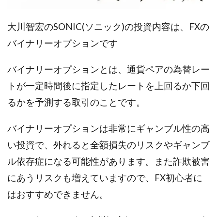
全自動AIシステム(Trading System)
全自動インサイダーROBOT
内藤 洋子
内藤隆児
大川智宏のSONIC(ソニック)の投資内容は、FXの
円城寺
写真や動画にいいねするだけ!
バイナリーオプションです
写真を送信して報酬GET
写真を選んで安定した収益を！
副業専門オープンチャット
冨永愛理
出口洋平
バイナリーオプションとは、通貨ペアの為替レー
初心者
前田 義明
前田愛
副業
トが一定時間後に指定したレートを上回るか下回
副業コンシェルジュ鈴木
副業ネットワーク
るかを予測する取引のことです。
副業の教室事務局
副業ポスト
副業ポスト運営事務局
七里信一
バイナリーオプションは非常にギャンブル性の高
一般社団法人こころインターナショナル
い投資で、外れると全額損失のリスクやギャンブ
ザ・プレジデント(THE PRESIDENT)
ル依存症になる可能性があります。また詐欺被害
タートルビジネススクール
にあうリスクも増えていますので、FX初心者に
スマホ内の画像を送信してカンタン副収入
スマホ副業
はおすすめできません。
スマホ副業ナビ
スマホ副業ナビ(ふくぎょーまいすたー)
スマリッチ(smarich)
センサーズ
センター(center)