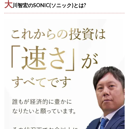
大
Lisa
Makoto Honda
LEMON(レモン)
川智宏のSONIC(ソニック)とは?
manerak
Mari(武島麻里)
MARKET(マーケット)
MASA
Master Piece運営事務局
Masters Bank(マスターズバンク)
MAXIM(マクシム)
METHOD30運営事務局
MGB COMPANY(エムジーピーカンパニー)
MIBC
MIDAS(ミダス)
Life Lead運営事務局
Layla
FREELANCE運営事務局
GRAND SLAM(グランドスラム)
FRONTIER(フロンティア)
FX
FX GO tap
FX King's TRUST
FX/BO
FXミリオネアタワー
FX鬼の手
GAFAシステム
GATE(ゲート)
GB株式会社
GOAL-B
GREAT JOY(グレートジョイ)
Kyouji Sayama
happy-style
Hisanori Teduka
HPR株式会社
HYBRID(ハイブリッド)
IHR
ITS合同会社
JOURNEY（ジャーニー）