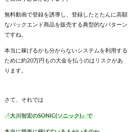
プラチナメソッド2024
ブラックサタン(Black Satan)
無料動画で登録を誘導し、登録したとたんに高額
フラットワーク
フリー株式会社
なバックエンド商品を販売する典型的なパターン
フルーツ(スマホをタップするだけ!?)
ホーム合同会社
ですね。
ほったらかしFX運営事務局
マイリスト(My List)
김 가싸
本当に稼げるかも分からないシステムを利用する
検索
ために約20万円もの大金を払うのはリスクがあ
ります。
さて、それでは
『大川智宏のSONIC(ソニック)』で
本当に簡単に稼げている人がいるのか