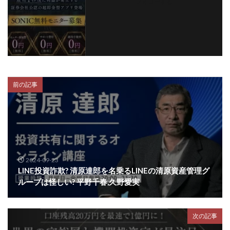
フォローする
前の記事
2024-09-23
LINE投資詐欺? 清原達郎を名乗るLINEの清原資産管理グ
ループは怪しい? 平野千春,久野愛実
次の記事