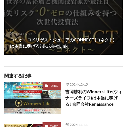
2024-09-25
ロミオ・ロドリゲス・ジュニアのCONNECT(コネクト)
は本当に稼げる? 株式会社Link
関連する記事
2024-12-15
FX/BO
吉岡勝利のWinners Life(ウィ
ナーズライフ)は本当に稼げ
る? 合同会社Renaissance
2024-11-11
FX/BO