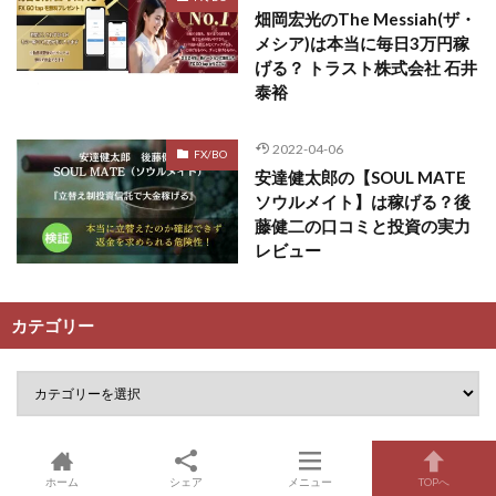
畑岡宏光のThe Messiah(ザ・
メシア)は本当に毎日3万円稼
げる？ トラスト株式会社 石井
泰裕
2022-04-06
FX/BO
安達健太郎の【SOUL MATE
ソウルメイト】は稼げる？後
藤健二の口コミと投資の実力
レビュー
カテゴリー
ホーム
シェア
メニュー
TOPへ