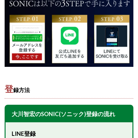
スクエア株式会社
スター・プラチナ
スマート副業
スマホのビジネス
スマート資産形成(LDF)
スマキャン(SMACAN)
スマナビ.com
スマホ1台でどこでも副収入
スマホアベンジャー
スマホタップだけで
スマホでらくらく副収入アプリ
スマホで副収入の決定版
スマホで始める在宅生活
スマホで稼げる?【裏ワザ副業】
スマホのおしごと
トレーダーKaibe
ナイトグループ 岡崎
わずか1日で5万円以上稼ぐ利用者が続出
ゆきや
登
録方法
マネパン KOJI
マネロブ
みきお校長
ミユ
ミラクル(MIRACLE)
ミリオネア5
ミリオネアチャレンジ
ミリオンラボ(million labo)
大川智宏のSONIC(ソニック)登録の流れ
ミリチャレ
みんなのハッピーワーク
ゆるリッチ
マネーキューピット
ライフアップ(LIFE UP)
LINE登録
ライブアドバイザーカレッジ