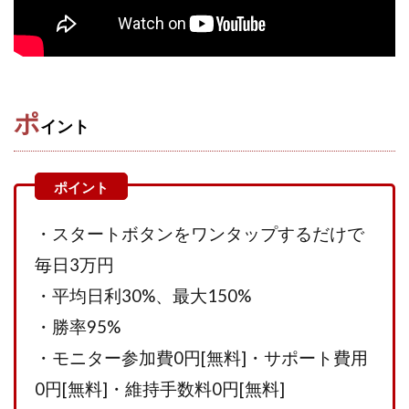
Robert.harry.Ōhno
ROKUYON(ロクヨン)
Rupex Limited
SCM運営事務局
SEVENシステム
SHARE
UBI合同協会サポート
V-System
NEW LIFE!(ニューライフ)
ギガマート株式会社
オプトインアフィリエイト
オプトインアフェリエイト
ポ
イント
おまかせAI運用
おむられいか
ガーディアン・トリニティ
カール鈴木
かずくん
カマAGEインベストメンバーズ
かんたんスマホ副業
かんたん副業
キャッチtheディルハム
イルカ先生
・スタートボタンをワンタップするだけで
キャリア(CARRIER)
キャリプロ(キャリアプログラム)
毎日3万円
キャリプロ運営事務局
きよとらいふ
・平均日利30%、最大150%
グッドナビJOB
クニトミ
・勝率95%
グランドマスターピースFX
グローバルプロジェクト
・モニター参加費0円[無料]
・サポート費用
クロスリテイリング
クロスリテイリング株式会社
0円[無料]・維持手数料0円[無料]
コーチング
エンジェル
イマドキの副業