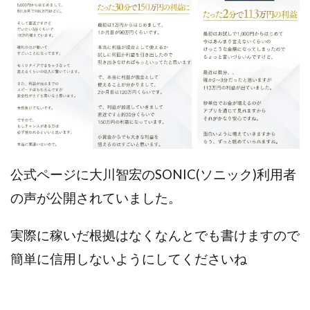
100億円ドリームウィーク2025
10万円GET!!～動画を見て～
2024年最新LINE副業「LIFE」
3問副業 アンケートモニター
Advance Edge
AI YouTuberビジネス講座
Blue Triangle Limited
AI（人工知能）
AI∞所得
AIアプリで稼ぐ/このアプリがすごい
AIサービス(XTOOL)
AI時代の情報発信講座
AI運用サポート
AmazingTick
Amazon
Back Up!!!!運営事務局
公式ページに大川智宏のSONIC(ソニック)利用者
Baron
BETTER CHOICE LIMITED
FIRE
の声が公開されていました。
FREEDOM(フリーダム)
MONEY LIFE運営事務局
実際に稼いだ根拠はなくなんとでも書けますので
Ltd.
LIFE Style(ライフスタイル)
LifeCreate合同会社
LINE
LINE JOBNAVI(ジョブナビ)
簡単に信用しないようにしてくださいね
LINEアンケートに答えて!?
LINEでスタンプ送るだけ
LINEで簡単アンケート
LiNK
LINK(リンク)