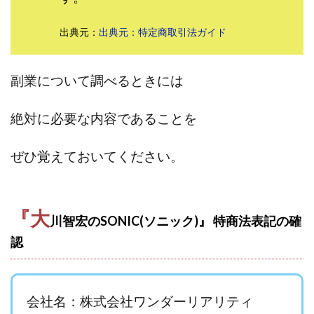
田中 拓哉
田中 旭
田中圭
田中康裕
出典元：
出典元：特定商取引法ガイド
田中武志
田中絵美
田島俊明
甲斐雅人
町田 信義
白川さやか
福林みずき
益井雅
相川奈津妃
相川浩介
相葉はるか
真中 翔
副業について調べるときには
石井泰裕
石塚 憲史
石山 昌志
石川聡彦
絶対に必要な内容であることを
確定申告
神威(KAMUI)
藤沢琴音
西勇輝
王 義虎
高橋 秀明
革命毎日3万円!
須藤一寿
ぜひ覚えておいてください。
風間けいご
馬場和義
駒形 哲治
高坂 隆
高柳 卓馬
高柳大輔
高橋 伸行
高橋 守美
高橋優作
長谷川博
高橋優里
高橋悟
『大
川智宏のSONIC(ソニック)』 特商法表記の確
高橋拓真
高橋良彰
高橋菜々美
髙野丈
認
鬼塚尚仁
魅惑のFXスキャルシステム「即金1億円ボタン」
黒澤真
黒田勉
齊藤大地
阿部 亮平
長谷川マコト
会社名：株式会社ワンダーリアリティ
西崎 薫
金 佳史
西村和之
西森康二