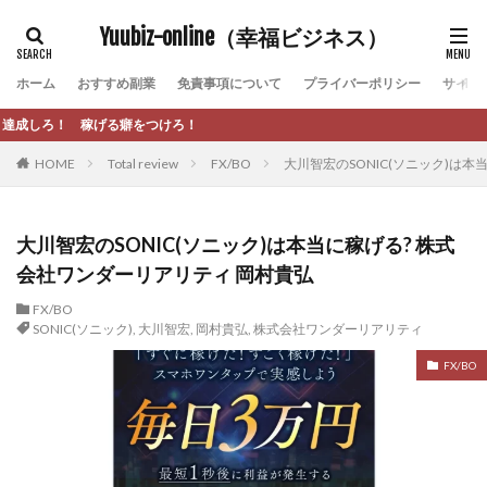
カテゴリー
Yuubiz-online（幸福ビジネス）
ホーム
おすすめ副業
免責事項について
プライバーポリシー
サイト
タグ
【A
[公式]マネツク
松永千代
本田
杉本 裕介
HOME
Total review
FX/BO
大川智宏のSONIC(ソニック)は
村上翔吾
村岡 大樹
村麻巴香
松尾健一郎
松尾豊
松岡峻亮
松崎リオナ
松木慎也
松澤英二
本当にあったうまい話
松野有希
大川智宏のSONIC(ソニック)は本当に稼げる? 株式
会社ワンダーリアリティ 岡村貴弘
柏木直人
栗原久美子
栗田真一
株式会社 door
株式会社 e-FLAGS
株式会社 FREDERIQS
FX/BO
SONIC(ソニック)
,
大川智宏
,
岡村貴弘
,
株式会社ワンダーリアリティ
株式会社 安藤企画
株式会社 業
株式会社１(イチ)
FX/BO
株式会社8Bee
本橋へいすけ
木村大輔
株式会社Appacle
日給5万円可能なながら感覚の副収入アプリ
投資
投資家 亜依
攝津智洋
放置ISマネー(放置 is money)