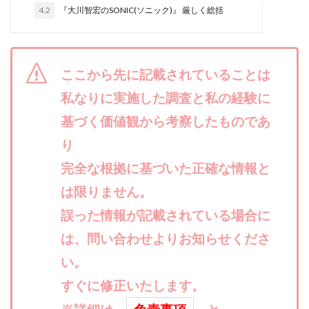
4.2
『大川智宏のSONIC(ソニック)』 厳しく総括
合同会社リバーシブル
坂元雄徳
合同会社リュウシン
合同会社リンク
合同会社リングペイ
吉岡勝利
吉本昌代
ここから先に記載されていることは
吉江 佑弥
和佐大輔
唐莉萍
國富竜也
在宅のんびリッチ
坂井彰吾
安藤 翔大
私なりに実施した調査と私の経験に
安達健太郎
我有洋哉
川崎 渉
山形直樹
基づく価値観から考察したものであ
山本拓弥(チョゴリ)
山本耕而
岡崎 健二
り
岡村貴弘
岡田芳弘
島田隆則
嵯峨翔太郎
完全な根拠に基づいた正確な情報と
川原 充将
川口 真子
川端 健太
山崎友也
は限りません。
川端理恵
工藤 総一郎
工藤総一郎
市川 翔平
誤った情報が記載されている場合に
市川彩子
布施春輝
平野千春
後藤健二
は、問い合わせよりお知らせくださ
必勝プロジェクト無双
志賀恭介
成田賢治
山崎隆
い。
山岸祐介
宮光勇次
小川ゆうり
宮地乙十葉
宮本将
宮林 慶次
宮田裕司
すぐに修正いたします。
富岡 伸成
富樫美月
富永健
富田湧貴