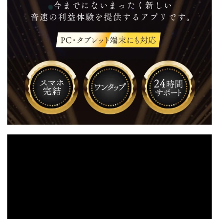
TEDASUKE
The Messiah(ザ・メシア)
THE SAVIOR(ザ・セイバー)
THE SHIP
THE TEAM(ザ チーム)
TIME BANK SYSTEM
TOP WINNER運営事務局
trialwork365(トライアルワーク365)
trillion
trillion運営事務局
Ubiquitous solution
SIDE JOB REACH(サイドジョブリーチ)
Shinya
United Rich F＆B Limited
pm.T株式会社
NEW PRODUCE(ニュープロデュース)
NEW SHIFT(ニューシフト)
NFT
Ng Man Hin
NOBU
NOVA
OliveX
omezu
Owners(次世代型エンジェル投資)
Parrish
PUZZLE
SHIFT(シフト)
QUICK(クイック)
Re:Born(リボーン)
REGAIN(リゲイン)
REVERS(リバース)
RISE UP(ライズアップ)