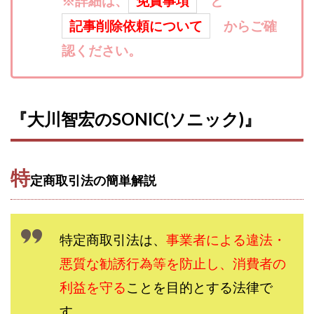
※詳細は、
免責事項
と
寺澤英明
将軍
小川 和人
小林 実
記事削除依頼について
からご確
山口英樹
小林よしのり
小林尚美
小林正人
認ください。
小林雄樹
小森みずき
小泉一浩
少額資金で激安不動産投資
尾崎圭司
山中祐希
山之内リアルエステート株式会社
山口孝志
『大川智宏のSONIC(ソニック)』
株式会社STAGE
株式会社STS
合同会社アース
自分の選んだ写真が収益に!!
稲川博紀
空いた時間で高齢者でも稼げる
特
定商取引法の簡単解説
競馬でカンタン副業 運営事務局
竹井佑介
竹原芳美
竹田茉生
米澤 蓮
紀田 奈々未
紫垣英昭
織田慶
臼井穂乃果
秒速のFX スキャルマジック
特定商取引法は、
事業者による違法・
舟引佑太
荒木剛志
菅原将悟
華山奈緒子
悪質な勧誘行為等を防止し、消費者の
落合琢哉
葉月らな
藏野 雄哉
藤原飛鳥
利益を守る
ことを目的とする法律で
藤咲優
藤堂 成一
藤堂健一
秘密のテキスト
秋葉 卓也
藤田 陸
畑岡宏光
田中
す。