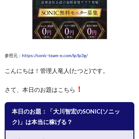
斉藤 敏雄
斎藤 敏雄
新井 孝弘
新井 悠馬
新川卓也
新選組(ガチンコ副業投資)
星野拓馬
望月詩織
暮らしのノマド
最先端スマホワーク
最新AI 5つの錬金術
最短1分で3万円が稼げる即金副業アプリ
最短即日>>高収入
最速PPCアフィリエイト
参照元：
https://sonic-team-e.com/lp/lp3g/
有限会社エステージア
有限会社ユースフルインフォ
有限会社現代
有限会社自由人
望月 光
こんにちは！
管理人竜人(たつと)です。
株式会社8EIGHT8
株式会社Asset Cube
戸田 亮太
！
株式会社PRICELESS
株式会社NATURAL NINE
さて、
本日のお題はこちら
株式会社NEXT LEVEL
株式会社NKcreative
株式会社note
株式会社OMT
株式会社one
本日のお題：「大川智宏のSONIC(ソニッ
株式会社ORIT
株式会社PACHA(パチャ)
ク)」は本当に稼げる？
株式会社PLUM
株式会社Precious.Light
株式会社PRINCELESS
株式会社Logical Forex