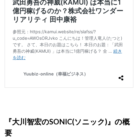
株式会社エキスパート
株式会社オーシャン・ファーム
株式会社オタケン
株式会社ラット
株式会社リテラシー
特別副業助成金 夢実現キャンペーン
清原達郎
沖中純一
河村一志
河野真美
波乗りジョニー
波乗り波動論
浅野夕美
浜田雄介
海外運営
深原祥太
清原資産管理グループ
清水 貴裕
江面邦彦
清水圭一郎
渡辺佳織
湯浅 和弘
滝沢 風香
滝沢賢治
濵田雄介
無料!カンタン!はやっ!誰でも週給35万円GET!!
熊倉 駿介
片山恵美子
物販/せどり/転売
物販ONE(miraise)
池本 慎一
江上 一機
株式会社リンクス
椿梨沙
株式会社ワーク
『大川智宏のSONIC(ソニック)』の概
株式会社ワイズ
株式会社ワンダーリアリティ
要
株式会社仕
株式会社和
株式会社心渡