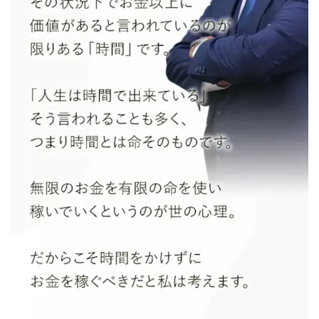
JUPITER運営事務局
Katsutoshi Kumakura
KOJI
KOUTAROU TOMITA
ゴールドラッシュEX
コンサル
合同会社V.S.L
今村雅士
五十嵐
五十嵐レオン
五十嵐瑛太
五十嵐真也
井上瑞希
井上裕貴
井口晃
今 努
今、話題!簡単・最新お仕事サービス!
今すぐ始める副業革命
今瀬 健二
久野愛実
今瀬健二
仮想通貨
仮想通貨Vtuberハク
伊東みさき
伊東弘人
伊藤 弘人
会社名 合同会社paradiz
佐竹 良平
佐藤俊幸
佐藤健
佐藤彰洋
二宮瑛士
久保夕貴
佐藤竜
中山 浩昴
三上功太
三上夏治
三宅常雄
三浦健一
上原真琴
上山 大利
下田隆
世界一カンタンなFXの稼ぎ方
中原 徹
中尾龍
中悠太
丸山 徹
中本英
中村 邦明