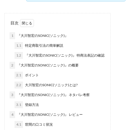
株式会社jカンパニー
株式会社K&H
株式会社LAMP
手塚 久典
戸井田拓也
株式会社Stella
大川康治
坪井 健
堤 舞尋
塚原健太
目次
塩田沙代
夏目歩美
多田明弘
大原 哲男
1
『大川智宏のSONIC(ソニック)』
大原哲男
大島眞理子
大島領介
大川智宏
1.1
特定商取引法の簡単解説
坂本よしたか
大森淳弘
大田賢二
大西良幸
1.2
『大川智宏のSONIC(ソニック)』 特商法表記の確認
天内 碧海
天才トレーダーヤス
天本隼人
2
『大川智宏のSONIC(ソニック)』の概要
天照(アマテラス)プロジェクト
天野 照章
奥野雄二
宇佐美恵那
安藤 仁
坂本桃太郎
坂口健
2.1
ポイント
安達健太朗
合同会社ミドル
合同会社アドバンス
2.2
大川智宏のSONIC(ソニック)とは?
合同会社ウェルファースト
合同会社クラウドジャパン
3
『大川智宏のSONIC(ソニック)』 ネタバレ考察
合同会社サウザントレフト
3.1
登録方法
合同会社サバイバルグランピング
合同会社シームレス
4
『大川智宏のSONIC(ソニック)』 レビュー
合同会社センス
合同会社チルダワーク
4.1
世間の口コミ状況
合同会社ナチュ
合同会社ネクストイノベーション