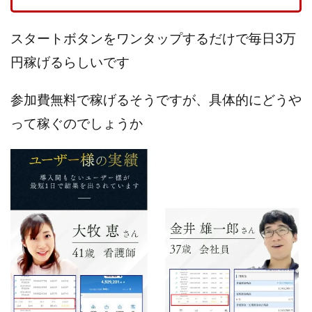
VICTOR(ビクター)
アークAI
VIP LIVE STERAM
WILLIAM CULANDOG JOROLAN
スタートボタンをワンタップするだけで毎日3万
Winners Life(ウィナーズライフ)
円稼げるらしいです
WINNING ACADEMY(ウイニングアカデミー)
Workings(ワーキング)
World Trader Co Ltd
参加費無料で稼げるそうですが、具体的にどうや
Write UP
Yamashita Takuma
YSK
って稼ぐのでしょうか
ZEXS運営事務局
アイランドセブン(I-LAND 7)
いいね!するだけ
アクシス合同会社
アダルトアフィリエイトクラブ(AAC)
アップライフ
アドネス株式会社
アフェリエイトは稼げない
アブダビ先生
アプリ
アプリで確認するだけ
アプリ生活
アモン
アラン・ソリマチ
New Pioneer
MONEY QUEEN(マネークイーン)
コア(CORE)
Delta運営サポート事務局
BUTTER CASH(バターキャッシュ)
BUZプロジェクト