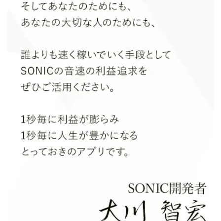
中村健吾
中村友也
中村洸一
中村陽
中田光治
中谷司
中野
中野 友貴
中野愛望
佐藤由規
佐藤隆司
一般財団法人日本投資家育成機構
合同会社Artemis
加藤陸
加藤隆伸
動画を見てGET
動画を見て報酬GET(ゲット)
北野毅
千葉雄介
即金アプリを無料ダウンロードして毎日30
友成 優吾
古賀稜
合同会社 RoyalBond
合同会社AZone
加藤浩司
合同会社blue
合同会社CMP
合同会社Fans
合同会社first
合同会社Like Factory
合同会社NT
合同会社REEF
合同会社Renaissance
合同会社Smile
合同会社ST
合同会社start moving
加藤浩次
加藤敏行
倉由美希
写真を選んで収益GET
億のゲームチェンジ
億の継承
億り人プロジェクト
儲けの達人FX