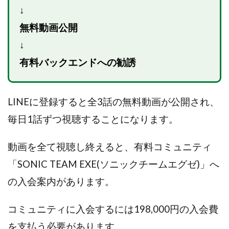
↓
ライフデザイン出版合同会社
らくらくできるスマホ副業
無料動画公開
リッチ ギャザリング
リッチ ルーラー
リライアンス(Reliance)
ロミオ・ロドリゲス・ジュニア
↓
ワークスフランチャイジーオフィス
有料バックエンドへの勧誘
ワークホップ(Work Hop)
ワールドリユースシステム
マネーの湖
マックス岩井
なし
LINEに登録すると全3話の無料動画が公開され、
フェールNaviシステム
ニューイヤーパラダイス
毎日1話ずつ視聴することになります。
ネオナビ
ネオナビ 我有洋哉
ネオライフPROJECT(プロジェクト)
動画を全て視聴し終えると、有料コミュニティ
ネットサーフィンをお金に換える
ネットスター
「SONIC TEAM EXE(ソニックチームエグゼ)」へ
ハイブリッド・トレード・アカデミア
の入会案内があります。
はじめての資産運用
ハピネスサロン
はるかコーチング
フィアナ
フォトチェッカー
コミュニティに入会するには198,000円の入会費
マスターピース(MASTER PIECE)
フォトレ
を支払う必要があります。
フォリオJP(Folio)
ふくぎょうパラダイス