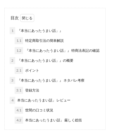
株式会社jカンパニー
株式会社K&H
株式会社LAMP
手塚 久典
戸井田拓也
株式会社Stella
目次
大川康治
坪井 健
堤 舞尋
塚原健太
1
『本当にあったうまい話」』
塩田沙代
夏目歩美
多田明弘
大原 哲男
大原哲男
大島眞理子
大島領介
大川智宏
1.1
特定商取引法の簡単解説
坂本よしたか
大森淳弘
大田賢二
大西良幸
1.2
『本当にあったうまい話」』 特商法表記の確認
天内 碧海
天才トレーダーヤス
天本隼人
2
『本当にあったうまい話」』の概要
天照(アマテラス)プロジェクト
天野 照章
奥野雄二
2.1
ポイント
宇佐美恵那
安藤 仁
坂本桃太郎
坂口健
3
『本当にあったうまい話」』 ネタバレ考察
安達健太朗
合同会社ミドル
合同会社アドバンス
3.1
登録方法
合同会社ウェルファースト
合同会社クラウドジャパン
4
本当にあったうまい話」 レビュー
合同会社サウザントレフト
合同会社サバイバルグランピング
合同会社シームレス
4.1
世間の口コミ状況
合同会社センス
合同会社チルダワーク
4.2
本当にあったうまい話」 厳しく総括
合同会社ナチュ
合同会社ネクストイノベーション