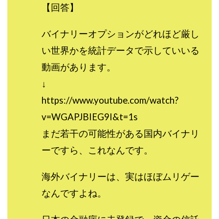
【回答】
ライフデザイン出版合同会社
らくらくできるスマホ副業
リッチ ギャザリング
リッチ ルーラー
バイナリーオプションがどれほど厳し
リライアンス(Reliance)
ロミオ・ロドリゲス・ジュニア
い世界かを統計データで示していいる
ワークスフランチャイジーオフィス
動画があります。
ワークホップ(Work Hop)
ワールドリユースシステム
↓
マネーの湖
マックス岩井
なし
https://www.youtube.com/watch?
フェールNaviシステム
ニューイヤーパラダイス
ネオナビ
ネオナビ 我有洋哉
v=WGAPJBIEG9I&t=1s
ネオライフPROJECT(プロジェクト)
まだ若干の可能性がある国内バイナリ
ネットサーフィンをお金に換える
ネットスター
ーですら、これなんです。
ハイブリッド・トレード・アカデミア
はじめての資産運用
ハピネスサロン
海外バイナリーは、実はほぼムリゲー
はるかコーチング
フィアナ
フォトチェッカー
なんですよね。
マスターピース(MASTER PIECE)
フォトレ
フォリオJP(Folio)
ふくぎょうパラダイス