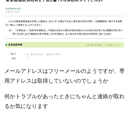
株式会社パワープロモート
株式会社ファナウス
株式会社フィールド
株式会社プラスビジョン
株式会社ブリッジ
株式会社プルミエールエージェント
株式会社ライズ
株式会社キャッツ
株式会社お友達企画
株式会社ラブアンドピース
株式会社アイリス
株式会社TRIBE
株式会社Ubiquitous Solution
株式会社Uスクウェア
株式会社Works Agency
株式会社WorksAgency
メールアドレスはフリーメールのようですが、専
株式会社X-style
株式会社YASAKA
株式会社アート
用アドレスは取得していないのでしょうか
株式会社アイコン
株式会社アイラボ
株式会社アオヤマ
株式会社オリジナル
何かトラブルがあったときにちゃんと連絡が取れ
株式会社アクト
株式会社アシスト
るか気になります
株式会社アシスト・クローバー
株式会社アスク
株式会社アドバンス
株式会社イージー
株式会社インター
株式会社インラージ