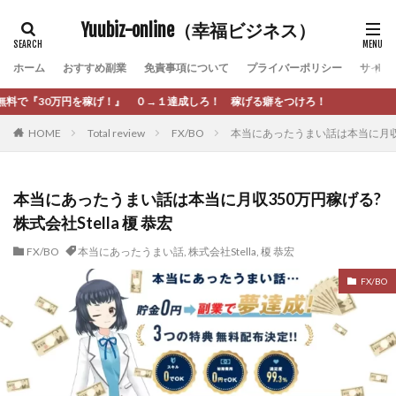
カテゴリー
Yuubiz-online（幸福ビジネス）
ホーム
おすすめ副業
免責事項について
プライバーポリシー
サイト
タグ
 ０→１達成しろ！ 稼げる癖をつけろ！
[公式]マネツク
松永千代
本田
杉本 裕介
HOME
Total review
FX/BO
本当にあったうまい話は本当に月収350
村上翔吾
村岡 大樹
村麻巴香
松尾健一郎
松尾豊
松岡峻亮
松崎リオナ
松木慎也
松澤英二
本当にあったうまい話
松野有希
本当にあったうまい話は本当に月収350万円稼げる?
株式会社Stella 榎 恭宏
柏木直人
栗原久美子
栗田真一
株式会社 door
株式会社 e-FLAGS
株式会社 FREDERIQS
FX/BO
本当にあったうまい話
,
株式会社Stella
,
榎 恭宏
株式会社 安藤企画
株式会社 業
株式会社１(イチ)
FX/BO
株式会社8Bee
本橋へいすけ
木村大輔
株式会社Appacle
日給5万円可能なながら感覚の副収入アプリ
投資
投資家 亜依
攝津智洋
放置ISマネー(放置 is money)