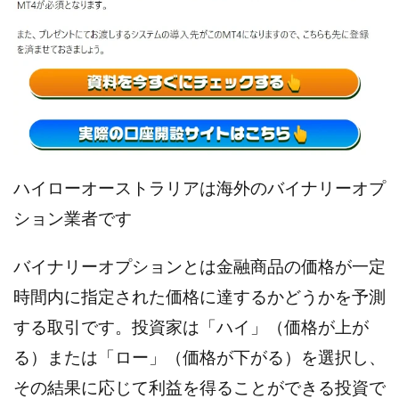
Lisa
Makoto Honda
LEMON(レモン)
manerak
Mari(武島麻里)
MARKET(マーケット)
MASA
Master Piece運営事務局
Masters Bank(マスターズバンク)
MAXIM(マクシム)
METHOD30運営事務局
MGB COMPANY(エムジーピーカンパニー)
MIBC
MIDAS(ミダス)
Life Lead運営事務局
Layla
ハイローオーストラリアは海外のバイナリーオプ
FREELANCE運営事務局
GRAND SLAM(グランドスラム)
ション業者です
FRONTIER(フロンティア)
FX
FX GO tap
FX King's TRUST
FX/BO
FXミリオネアタワー
バイナリーオプションとは金融商品の価格が一定
FX鬼の手
GAFAシステム
GATE(ゲート)
時間内に指定された価格に達するかどうかを予測
GB株式会社
GOAL-B
GREAT JOY(グレートジョイ)
する取引です。投資家は「ハイ」（価格が上が
Kyouji Sayama
happy-style
Hisanori Teduka
る）または「ロー」（価格が下がる）を選択し、
HPR株式会社
HYBRID(ハイブリッド)
IHR
ITS合同会社
JOURNEY（ジャーニー）
その結果に応じて利益を得ることができる投資で