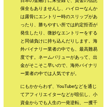
日本の金融庁に未登録で、資金の信託
プラチナメソッド2024
ブラックサタン(Black Satan)
保全もありませんし、ハイローなんか
フラットワーク
フリー株式会社
は露骨にエントリー時のスリップがあ
フルーツ(スマホをタップするだけ!?)
ホーム合同会社
ったり、勝ちやすい所では約定拒否が
ほったらかしFX運営事務局
マイリスト(My List)
発生したり、微妙なエントリーをする
김 가싸
と同値負けに持ち込んだりします。海
検索
外バイナリー業者の中でも、最高難易
度です。ネームバリューがあって、出
金がそこそこ早いので、海外バイナリ
ー業者の中では人気ですが。
にもかからわず、YouTubeなどを通じ
てアフィリエイターなどが喧伝し、小
資金からでも人生の一発逆転、一攫千