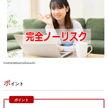
株式会社蝶名林
株式会社評判
桐生秀臣
桜木
森 達郎
楠山高広
永森 航汰
楽々収入アップ
楽天ルーム
榎 恭宏
横村 辰徳
正規のお仕事で年収5
武井 康哲
武田勇吾
武田章司
毎日安定して稼ぐ！スマホだけですべて完結
毎月簡単収入アップ
水野賢一
合同会社アップステージ
合同会社VSL
【公式】コロコロ・ナタデココ
TADAO YOSHIHARA
hontoniattaumaihanashi
SIGN(サイン)
SIGNAL(シグナル)
SKETCH(スケッチ)
SLOW(スロウ)
Smash Works
SONIC(ソニック)
SPARKLE!!(スパークル)
STAR .Company.
ポ
イント
STAR.system(スターシステム)
SUPERリベンジャーズ
Technical service Co.
SHYEN GRACE LAURENT INTERNET SERVICES INC