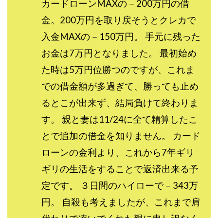
カードローンMAXの－200万円の借
センタービレッジ合同会社
ソウルメイト(SOUL MATE)
金。200万円を取り戻そうとクレカで
ソフト株式会社
タスク詐欺
入金MAXの－150万円。 手元に残った
スマホふくぎょうのおしごと！
チャプロ
お金は7万円となりました。 最初始め
ちょこスマ
ちょこっと
ちょこプラ(choco+)
ちょな(蝶名林達也)
どこでもビジネス
トライアル
た時は5万円位勝つのですが、これま
トラスト株式会社
ドリームクラフターズ
での借金額が多過ぎて、勝っても止め
ドリームテック合同会社
ドリームワーク
るとこが出来ず、結局負けて終わりま
スマホを使って稼ぐ方法
スマホひとつでらくらく副業
す。 親と妻は11/24に全て精算したこ
トレンド
スマートジョブnet
とで追加の借金を知りません。 カード
サクッとお仕事サービス
サクッと毎日5万円
ローンの金利より、これから7年ギリ
サポーターズファミリー(supporter's family)
ギリの生活をすることで返済出来る予
サルでも出来る!最新のお金の稼ぎ方
定です。 ３日間のハイローで－343万
ジーニアスブラックボックス
スーパースマイル(SUPER SMILE)
円。 自殺も考えましたが、これまで肩
スキマ時間で稼ぐ Job Lob
スキマ時間の有効活用