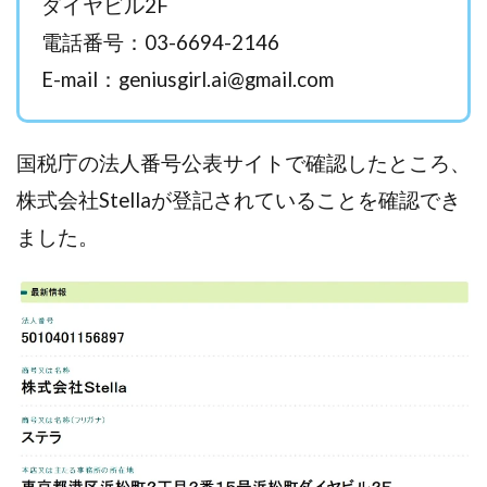
ダイヤビル2F
西澤英樹
西田哲朗
話題の最新副業
赤澤天道
電話番号：03-6694-2146
近藤かおり
近藤智弘
遠藤 友里子
酒井
E-mail：
geniusgirl.ai@gmail.com
金の虎(マネーの虎)
長澤 祐介
金勝(キムマサル)
金子弘給
金子正人
金山莉緒
金本浩
鈴木 孝二
鈴木 翔
鈴木優次郎
鈴木克佳
国税庁の法人番号公表サイトで確認したところ、
鈴木翔
鈴村有基
生成AIの学校「飛翔」
株式会社Stellaが登記されていることを確認でき
犬神空
株式会社TOKYO STYLE
株式会社ドライブ
ました。
株式会社グロース
株式会社ゲート
株式会社ゴールドレバテック
株式会社サンアイ
株式会社ジョイン
株式会社スパイラル
株式会社スマイル
株式会社セカンド
株式会社タイプ
株式会社チャプター2
株式会社ナチュラルナイン
株式会社カーロット
株式会社ナレッジ
株式会社ニュース
株式会社ネクスト
株式会社ネクト