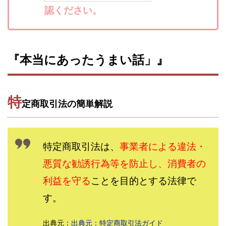
認ください。
寺澤英明
将軍
小川 和人
小林 実
山口英樹
小林よしのり
小林尚美
小林正人
小林雄樹
小森みずき
小泉一浩
少額資金で激安不動産投資
尾崎圭司
山中祐希
『本当にあったうまい話」』
山之内リアルエステート株式会社
山口孝志
株式会社STAGE
株式会社STS
合同会社アース
特
自分の選んだ写真が収益に!!
稲川博紀
定商取引法の簡単解説
空いた時間で高齢者でも稼げる
競馬でカンタン副業 運営事務局
竹井佑介
竹原芳美
特定商取引法は、
事業者による違法・
竹田茉生
米澤 蓮
紀田 奈々未
紫垣英昭
織田慶
臼井穂乃果
秒速のFX スキャルマジック
悪質な勧誘行為等を防止し、消費者の
舟引佑太
荒木剛志
菅原将悟
華山奈緒子
利益を守る
ことを目的とする法律で
落合琢哉
葉月らな
藏野 雄哉
藤原飛鳥
す。
藤咲優
藤堂 成一
藤堂健一
秘密のテキスト
秋葉 卓也
藤田 陸
畑岡宏光
田中
出典元：
出典元：特定商取引法ガイド