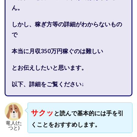
株式会社PROGRESS
株式会社Regene
ん。
株式会社Research
株式会社reward
株式会社ROAD
株式会社SD TRUST
株式会社SELLTEC
しかし、稼ぎ方等の詳細がわからないもの
株式会社Seven stud
株式会社SixSence
で
株式会社Smart Life
株式会社soleil
株式会社monokoko
株式会社Link Partners
本当に月収350万円稼ぐのは難しい
株式会社Axio
株式会社FlowRace
とお伝えしたいと思います。
株式会社BANKER6
株式会社Be honest
株式会社Bell tree
株式会社BLOOM
株式会社BLUE
以下、詳細をご覧ください↓
株式会社Continue Marketing LAB
株式会社e-plus
株式会社FC
株式会社FEEL
株式会社first
株式会社FrontShine
株式会社Link
サクッ
と読んで基本的には手を引
株式会社GENERALHAWK
株式会社gleam
竜人(た
株式会社GOLAZO
株式会社greed
株式会社GW
くことをおすすめします。
つと)
株式会社H・S
株式会社H.S
株式会社ICC