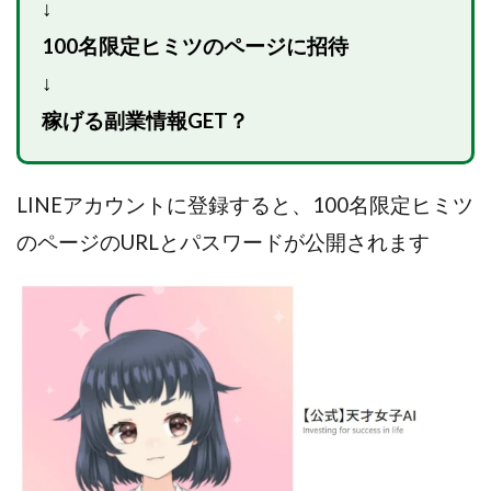
↓
VICTOR(ビクター)
アークAI
VIP LIVE STERAM
WILLIAM CULANDOG JOROLAN
100名限定ヒミツのページに招待
Winners Life(ウィナーズライフ)
↓
WINNING ACADEMY(ウイニングアカデミー)
稼げる副業情報GET？
Workings(ワーキング)
World Trader Co Ltd
Write UP
Yamashita Takuma
YSK
LINEアカウントに登録すると、100名限定ヒミツ
ZEXS運営事務局
アイランドセブン(I-LAND 7)
いいね!するだけ
アクシス合同会社
のページのURLとパスワードが公開されます
アダルトアフィリエイトクラブ(AAC)
アップライフ
アドネス株式会社
アフェリエイトは稼げない
アブダビ先生
アプリ
アプリで確認するだけ
アプリ生活
アモン
アラン・ソリマチ
New Pioneer
MONEY QUEEN(マネークイーン)
コア(CORE)
Delta運営サポート事務局
BUTTER CASH(バターキャッシュ)
BUZプロジェクト