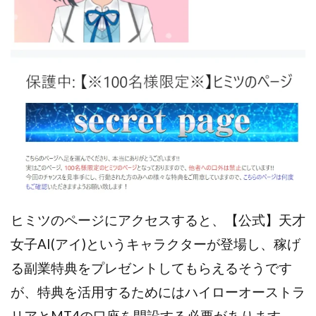
CASHｘCAPTURE運営事務局
ChatGPTセミナー
chokoっと
CIEL(シエル)
CM再生で100万円!
CONNECT(コネクト)
dagen
Dan.Inoue(ダン イノウエ)
Diary(ダイアリー)
BREAKER(ブレイカー)
DTH Co.
EA/Tool
EVER
Everyone(エブリワン)
EXIT MONEY(イグジットマネー)
expand 副業紹介事務局
FANFARE(ファンファーレ)
fargo(ファーゴ)
FCシステム
feppiness株式会社
Finance Life(ファイナンスライフ)
BTC FIRE(ビットファイヤ)
BPOINT
folio Co. Ltd.
ヒミツのページにアクセスすると、【公式】天才
ADVANCE(アドバンス)
女子AI(アイ)というキャラクターが登場し、稼げ
【公式】ストック(在宅10Minutes)
る副業特典をプレゼントしてもらえるそうです
【公式】パンド・ラミ
@kiyo
が、特典を活用するためにはハイローオーストラ
000万～1億を誰でも目指せる!
000円をGET
リアとMT4の口座を開設する必要があります