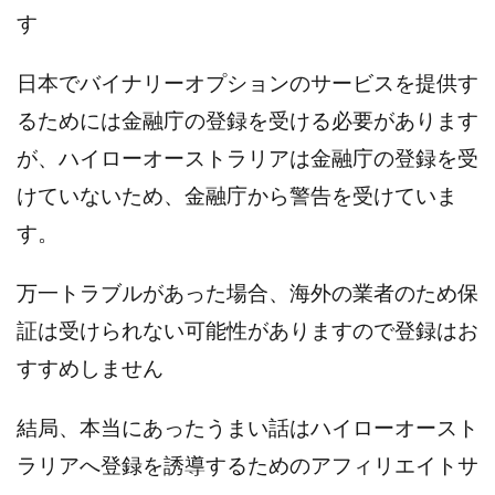
JUPITER運営事務局
Katsutoshi Kumakura
KOJI
す
KOUTAROU TOMITA
ゴールドラッシュEX
日本でバイナリーオプションのサービスを提供す
コンサル
合同会社V.S.L
今村雅士
五十嵐
五十嵐レオン
五十嵐瑛太
五十嵐真也
るためには金融庁の登録を受ける必要があります
井上瑞希
井上裕貴
井口晃
今 努
が、ハイローオーストラリアは金融庁の登録を受
今、話題!簡単・最新お仕事サービス!
けていないため、金融庁から警告を受けていま
今すぐ始める副業革命
今瀬 健二
久野愛実
す。
今瀬健二
仮想通貨
仮想通貨Vtuberハク
伊東みさき
伊東弘人
伊藤 弘人
万一トラブルがあった場合、海外の業者のため保
会社名 合同会社paradiz
佐竹 良平
佐藤俊幸
証は受けられない可能性がありますので登録はお
佐藤健
佐藤彰洋
二宮瑛士
久保夕貴
すすめしません
佐藤竜
中山 浩昴
三上功太
三上夏治
三宅常雄
三浦健一
上原真琴
上山 大利
結局、本当にあったうまい話はハイローオースト
下田隆
世界一カンタンなFXの稼ぎ方
中原 徹
ラリアへ登録を誘導するためのアフィリエイトサ
中尾龍
中悠太
丸山 徹
中本英
中村 邦明