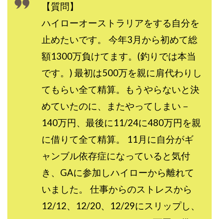
【質問】
全自動AIシステム(Trading System)
ハイローオーストラリアをする自分を
全自動インサイダーROBOT
内藤 洋子
内藤隆児
円城寺
写真や動画にいいねするだけ!
止めたいです。 今年3月から初めて総
写真を送信して報酬GET
写真を選んで安定した収益を！
額1300万負けてます。(釣りでは本当
副業専門オープンチャット
冨永愛理
出口洋平
です。) 最初は500万を親に肩代わりし
初心者
前田 義明
前田愛
副業
てもらい全て精算。もうやらないと決
副業コンシェルジュ鈴木
副業ネットワーク
めていたのに、またやってしまい－
副業の教室事務局
副業ポスト
140万円、最後に11/24に480万円を親
副業ポスト運営事務局
七里信一
に借りて全て精算。 11月に自分がギ
一般社団法人こころインターナショナル
ャンブル依存症になっていると気付
ザ・プレジデント(THE PRESIDENT)
タートルビジネススクール
き、GAに参加しハイローから離れて
スマホ内の画像を送信してカンタン副収入
スマホ副業
いました。 仕事からのストレスから
スマホ副業ナビ
スマホ副業ナビ(ふくぎょーまいすたー)
12/12、12/20、12/29にスリップし、
スマリッチ(smarich)
センサーズ
センター(center)