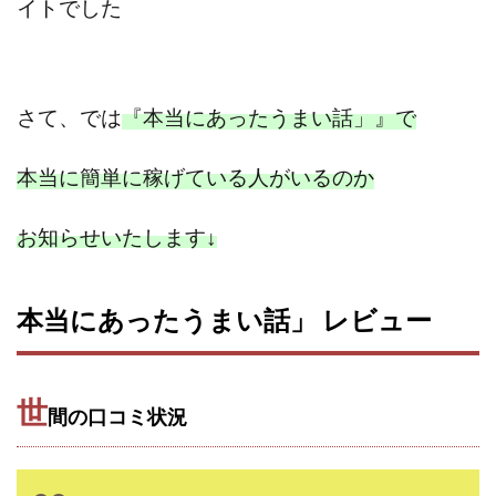
イトでした
中村健吾
中村友也
中村洸一
中村陽
中田光治
中谷司
中野
中野 友貴
中野愛望
佐藤由規
佐藤隆司
さて、では
『本当にあったうまい話」』で
一般財団法人日本投資家育成機構
合同会社Artemis
加藤陸
加藤隆伸
動画を見てGET
本当に簡単に稼げている人がいるのか
動画を見て報酬GET(ゲット)
北野毅
千葉雄介
即金アプリを無料ダウンロードして毎日30
友成 優吾
お知らせいたします
↓
古賀稜
合同会社 RoyalBond
合同会社AZone
加藤浩司
合同会社blue
合同会社CMP
本当にあったうまい話」 レビュー
合同会社Fans
合同会社first
合同会社Like Factory
合同会社NT
合同会社REEF
合同会社Renaissance
合同会社Smile
合同会社ST
合同会社start moving
世
間の口コミ状況
加藤浩次
加藤敏行
倉由美希
写真を選んで収益GET
億のゲームチェンジ
億の継承
億り人プロジェクト
儲けの達人FX