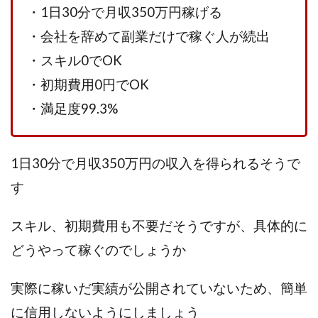
TEDASUKE
The Messiah(ザ・メシア)
・1日30分で月収350万円稼げる
THE SAVIOR(ザ・セイバー)
THE SHIP
・会社を辞めて副業だけで稼ぐ人が続出
THE TEAM(ザ チーム)
TIME BANK SYSTEM
・スキル0でOK
TOP WINNER運営事務局
・初期費用0円でOK
trialwork365(トライアルワーク365)
trillion
・満足度99.3%
trillion運営事務局
Ubiquitous solution
SIDE JOB REACH(サイドジョブリーチ)
Shinya
United Rich F＆B Limited
pm.T株式会社
1日30分で月収350万円の収入を得られるそうで
NEW PRODUCE(ニュープロデュース)
す
NEW SHIFT(ニューシフト)
NFT
Ng Man Hin
NOBU
NOVA
OliveX
omezu
スキル、初期費用も不要だそうですが、具体的に
Owners(次世代型エンジェル投資)
Parrish
PUZZLE
どうやって稼ぐのでしょうか
SHIFT(シフト)
QUICK(クイック)
Re:Born(リボーン)
REGAIN(リゲイン)
実際に稼いだ実績が公開されていないため、簡単
REVERS(リバース)
RISE UP(ライズアップ)
に信用しないようにしましょう