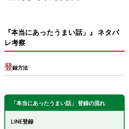
Robert.harry.Ōhno
ROKUYON(ロクヨン)
Rupex Limited
SCM運営事務局
SEVENシステム
SHARE
UBI合同協会サポート
V-System
NEW LIFE!(ニューライフ)
ギガマート株式会社
『本当にあったうまい話」』 ネタバ
オプトインアフィリエイト
オプトインアフェリエイト
レ考察
おまかせAI運用
おむられいか
ガーディアン・トリニティ
カール鈴木
かずくん
カマAGEインベストメンバーズ
かんたんスマホ副業
登
録方法
かんたん副業
キャッチtheディルハム
イルカ先生
キャリア(CARRIER)
キャリプロ(キャリアプログラム)
キャリプロ運営事務局
きよとらいふ
グッドナビJOB
クニトミ
「本当にあったうまい話」 登録の流れ
グランドマスターピースFX
グローバルプロジェクト
クロスリテイリング
クロスリテイリング株式会社
LINE登録
コーチング
エンジェル
イマドキの副業