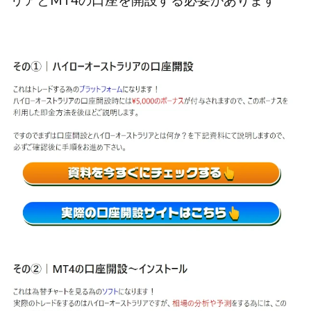
100億円ドリームウィーク2025
10万円GET!!～動画を見て～
2024年最新LINE副業「LIFE」
3問副業 アンケートモニター
Advance Edge
AI YouTuberビジネス講座
Blue Triangle Limited
AI（人工知能）
AI∞所得
AIアプリで稼ぐ/このアプリがすごい
AIサービス(XTOOL)
AI時代の情報発信講座
AI運用サポート
AmazingTick
Amazon
Back Up!!!!運営事務局
Baron
BETTER CHOICE LIMITED
FIRE
FREEDOM(フリーダム)
MONEY LIFE運営事務局
Ltd.
LIFE Style(ライフスタイル)
LifeCreate合同会社
LINE
LINE JOBNAVI(ジョブナビ)
LINEアンケートに答えて!?
LINEでスタンプ送るだけ
LINEで簡単アンケート
LiNK
LINK(リンク)