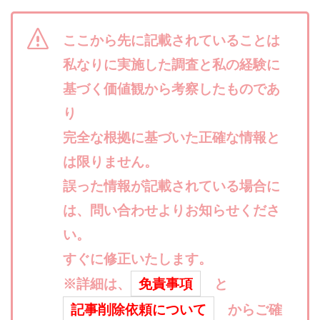
合同会社リバーシブル
坂元雄徳
合同会社リュウシン
合同会社リンク
ここから先に記載されていることは
合同会社リングペイ
吉岡勝利
吉本昌代
私なりに実施した調査と私の経験に
吉江 佑弥
和佐大輔
唐莉萍
國富竜也
基づく価値観から考察したものであ
在宅のんびリッチ
坂井彰吾
安藤 翔大
り
安達健太郎
我有洋哉
川崎 渉
山形直樹
完全な根拠に基づいた正確な情報と
山本拓弥(チョゴリ)
山本耕而
岡崎 健二
は限りません。
岡村貴弘
岡田芳弘
島田隆則
嵯峨翔太郎
川原 充将
誤った情報が記載されている場合に
川口 真子
川端 健太
山崎友也
川端理恵
工藤 総一郎
工藤総一郎
市川 翔平
は、問い合わせよりお知らせくださ
市川彩子
布施春輝
平野千春
後藤健二
い。
必勝プロジェクト無双
志賀恭介
成田賢治
すぐに修正いたします。
山崎隆
山岸祐介
宮光勇次
小川ゆうり
※詳細は、
免責事項
と
宮地乙十葉
宮本将
宮林 慶次
宮田裕司
記事削除依頼について
からご確
富岡 伸成
富樫美月
富永健
富田湧貴