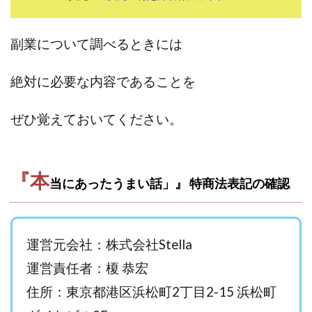
田中 拓哉
田中 旭
田中圭
田中康裕
田中武志
田中絵美
田島俊明
甲斐雅人
副業について調べるときには
町田 信義
白川さやか
福林みずき
益井雅
相川奈津妃
相川浩介
相葉はるか
真中 翔
絶対に必要な内容であることを
石井泰裕
石塚 憲史
石山 昌志
石川聡彦
ぜひ覚えておいてください。
確定申告
神威(KAMUI)
藤沢琴音
西勇輝
王 義虎
高橋 秀明
革命毎日3万円!
須藤一寿
風間けいご
馬場和義
駒形 哲治
高坂 隆
『本
当にあったうまい話」』 特商法表記の確認
高柳 卓馬
高柳大輔
高橋 伸行
高橋 守美
高橋優作
長谷川博
高橋優里
高橋悟
高橋拓真
高橋良彰
高橋菜々美
髙野丈
運営元会社：株式会社Stella
鬼塚尚仁
魅惑のFXスキャルシステム「即金1億円ボタン」
黒澤真
運営責任者：榎 恭宏
黒田勉
齊藤大地
阿部 亮平
長谷川マコト
住所：東京都港区浜松町2丁目2-15 浜松町
西崎 薫
金 佳史
西村和之
西森康二