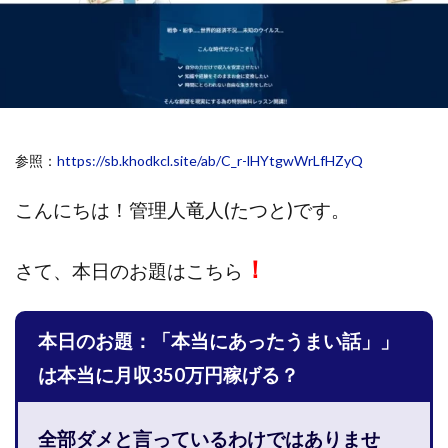
斉藤 敏雄
斎藤 敏雄
新井 孝弘
新井 悠馬
新川卓也
新選組(ガチンコ副業投資)
星野拓馬
望月詩織
暮らしのノマド
最先端スマホワーク
最新AI 5つの錬金術
最短1分で3万円が稼げる即金副業アプリ
参照：
https://sb.khodkcl.site/ab/C_r-lHYtgwWrLfHZyQ
最短即日>>高収入
最速PPCアフィリエイト
有限会社エステージア
有限会社ユースフルインフォ
こんにちは！
管理人竜人(たつと)です。
有限会社現代
有限会社自由人
望月 光
株式会社8EIGHT8
株式会社Asset Cube
戸田 亮太
！
さて、
本日のお題はこちら
株式会社PRICELESS
株式会社NATURAL NINE
株式会社NEXT LEVEL
株式会社NKcreative
本日のお題：「本当にあったうまい話」」
株式会社note
株式会社OMT
株式会社one
株式会社ORIT
株式会社PACHA(パチャ)
は本当に月収350万円稼げる？
株式会社PLUM
株式会社Precious.Light
株式会社PRINCELESS
株式会社Logical Forex
全部ダメと言っているわけではありませ