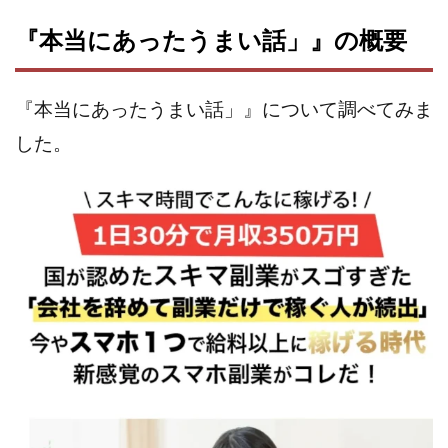
株式会社エキスパート
株式会社オーシャン・ファーム
『本当にあったうまい話」』の概要
株式会社オタケン
株式会社ラット
株式会社リテラシー
特別副業助成金 夢実現キャンペーン
『本当にあったうまい話」』について調べてみま
清原達郎
沖中純一
河村一志
河野真美
した。
波乗りジョニー
波乗り波動論
浅野夕美
浜田雄介
海外運営
深原祥太
清原資産管理グループ
清水 貴裕
江面邦彦
清水圭一郎
渡辺佳織
湯浅 和弘
滝沢 風香
滝沢賢治
濵田雄介
無料!カンタン!はやっ!誰でも週給35万円GET!!
熊倉 駿介
片山恵美子
物販/せどり/転売
物販ONE(miraise)
池本 慎一
江上 一機
株式会社リンクス
椿梨沙
株式会社ワーク
株式会社ワイズ
株式会社ワンダーリアリティ
株式会社仕
株式会社和
株式会社心渡