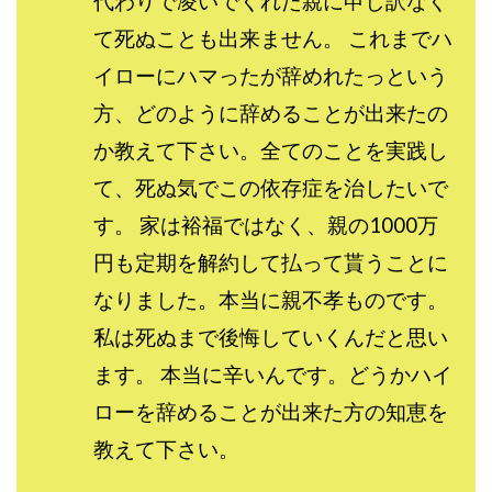
代わりで凌いでくれた親に申し訳なく
スクエア株式会社
スター・プラチナ
スマート副業
て死ぬことも出来ません。 これまでハ
スマホのビジネス
スマート資産形成(LDF)
イローにハマったが辞めれたっという
スマキャン(SMACAN)
スマナビ.com
方、どのように辞めることが出来たの
スマホ1台でどこでも副収入
スマホアベンジャー
か教えて下さい。全てのことを実践し
スマホタップだけで
スマホでらくらく副収入アプリ
て、死ぬ気でこの依存症を治したいで
スマホで副収入の決定版
スマホで始める在宅生活
スマホで稼げる?【裏ワザ副業】
スマホのおしごと
す。 家は裕福ではなく、親の1000万
トレーダーKaibe
ナイトグループ 岡崎
円も定期を解約して払って貰うことに
わずか1日で5万円以上稼ぐ利用者が続出
ゆきや
なりました。本当に親不孝ものです。
マネパン KOJI
マネロブ
みきお校長
ミユ
私は死ぬまで後悔していくんだと思い
ミラクル(MIRACLE)
ミリオネア5
ます。 本当に辛いんです。どうかハイ
ミリオネアチャレンジ
ミリオンラボ(million labo)
ローを辞めることが出来た方の知恵を
ミリチャレ
みんなのハッピーワーク
ゆるリッチ
教えて下さい。
マネーキューピット
ライフアップ(LIFE UP)
ライブアドバイザーカレッジ