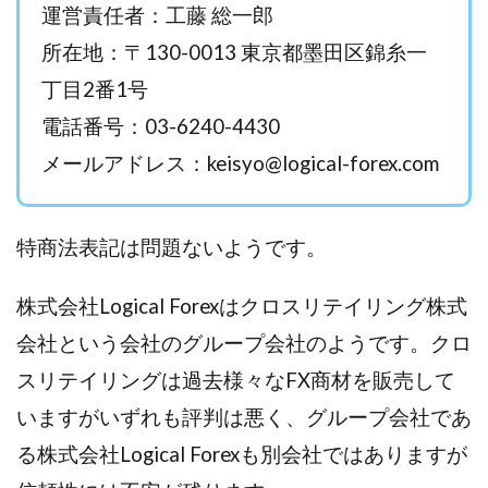
運営責任者：工藤 総一郎
西澤英樹
西田哲朗
話題の最新副業
赤澤天道
所在地：〒130-0013 東京都墨田区錦糸一
近藤かおり
近藤智弘
遠藤 友里子
酒井
丁目2番1号
金の虎(マネーの虎)
長澤 祐介
金勝(キムマサル)
電話番号：03-6240-4430
金子弘給
金子正人
金山莉緒
金本浩
鈴木 孝二
鈴木 翔
鈴木優次郎
鈴木克佳
メールアドレス：
keisyo@logical-forex.com
鈴木翔
鈴村有基
生成AIの学校「飛翔」
犬神空
株式会社TOKYO STYLE
株式会社ドライブ
特商法表記は問題ないようです。
株式会社グロース
株式会社ゲート
株式会社ゴールドレバテック
株式会社サンアイ
株式会社Logical Forexはクロスリテイリング株式
株式会社ジョイン
株式会社スパイラル
会社という会社のグループ会社のようです。クロ
株式会社スマイル
株式会社セカンド
スリテイリングは過去様々なFX商材を販売して
株式会社タイプ
株式会社チャプター2
いますがいずれも評判は悪く、グループ会社であ
株式会社ナチュラルナイン
株式会社カーロット
株式会社ナレッジ
株式会社ニュース
る株式会社Logical Forexも別会社ではありますが
株式会社ネクスト
株式会社ネクト