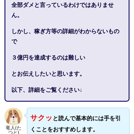
全部ダメと言っているわけではありませ
株式会社PROGRESS
株式会社Regene
株式会社Research
株式会社reward
株式会社ROAD
ん。
株式会社SD TRUST
株式会社SELLTEC
しかし、稼ぎ方等の詳細がわからないもの
株式会社Seven stud
株式会社SixSence
株式会社Smart Life
株式会社soleil
で
株式会社monokoko
株式会社Link Partners
３億円を達成するのは難しい
株式会社Axio
株式会社FlowRace
株式会社BANKER6
株式会社Be honest
とお伝えしたいと思います。
株式会社Bell tree
株式会社BLOOM
株式会社BLUE
株式会社Continue Marketing LAB
株式会社e-plus
以下、詳細をご覧ください↓
株式会社FC
株式会社FEEL
株式会社first
株式会社FrontShine
株式会社Link
株式会社GENERALHAWK
株式会社gleam
サクッ
と読んで基本的には手を引
株式会社GOLAZO
株式会社greed
株式会社GW
竜人(た
くことをおすすめします。
株式会社H・S
株式会社H.S
株式会社ICC
つと)