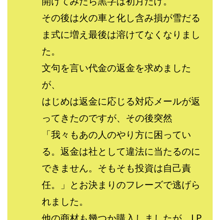
開けてみたら黒字は初月だけ。
全自動AIシステム(Trading System)
その後は火の車と化し含み損が雪だる
全自動インサイダーROBOT
内藤 洋子
内藤隆児
ま式に増え最後は溶けてなくなりまし
円城寺
写真や動画にいいねするだけ!
た。
写真を送信して報酬GET
写真を選んで安定した収益を！
文句を言い代金の返金を求めました
副業専門オープンチャット
冨永愛理
出口洋平
初心者
前田 義明
前田愛
副業
が、
副業コンシェルジュ鈴木
副業ネットワーク
はじめは返金に応じる対応メールが返
副業の教室事務局
副業ポスト
ってきたのですが、その後突然
副業ポスト運営事務局
七里信一
「我々もあの人のやり方に困ってい
一般社団法人こころインターナショナル
る。返金は社として違法に当たるのに
ザ・プレジデント(THE PRESIDENT)
できません。そもそも投資は自己責
タートルビジネススクール
任。」とお決まりのフレーズで逃げら
スマホ内の画像を送信してカンタン副収入
スマホ副業
スマホ副業ナビ
スマホ副業ナビ(ふくぎょーまいすたー)
れました。
スマリッチ(smarich)
センサーズ
センター(center)
他の商材も幾つか購入しましたが、LP