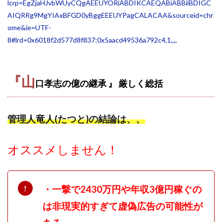
lcrp=EgZjaHJvbWUyCQgAEEUYORiABDIKCAEQABiABBiiBDIGC
スクエア株式会社
スター・プラチナ
スマート副業
AIQRRg9MgYIAxBFGD0yBggEEEUYPagCALACAA&sourceid=chr
スマホのビジネス
スマート資産形成(LDF)
ome&ie=UTF-
8#lrd=0x6018f2d577d8f837:0x5aacd49536a792c4,1,,,,
スマキャン(SMACAN)
スマナビ.com
スマホ1台でどこでも副収入
スマホアベンジャー
スマホタップだけで
スマホでらくらく副収入アプリ
『山
口孝志の億の継承 』 厳しく
総括
スマホで副収入の決定版
スマホで始める在宅生活
スマホで稼げる?【裏ワザ副業】
スマホのおしごと
トレーダーKaibe
ナイトグループ 岡崎
管理人竜人(たつと)の結論は、、
わずか1日で5万円以上稼ぐ利用者が続出
ゆきや
マネパン KOJI
マネロブ
みきお校長
ミユ
オススメしません！
ミラクル(MIRACLE)
ミリオネア5
ミリオネアチャレンジ
ミリオンラボ(million labo)
・
一撃で2430万円や年収3億円
稼ぐの
ミリチャレ
みんなのハッピーワーク
ゆるリッチ
マネーキューピット
ライフアップ(LIFE UP)
は非現実的すぎて虚偽広告の可能性が
ライブアドバイザーカレッジ