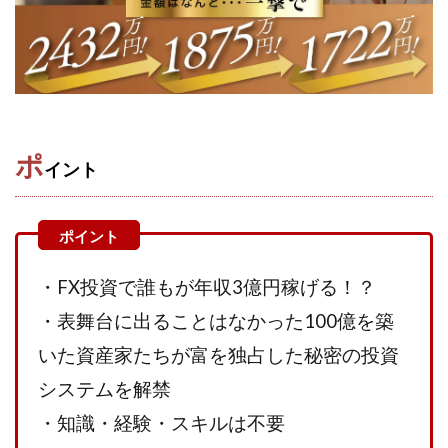
株式会社エキスパート
株式会社オーシャン・ファーム
株式会社オタケン
株式会社ラット
株式会社リテラシー
特別副業助成金 夢実現キャンペーン
清原達郎
沖中純一
河村一志
河野真美
波乗りジョニー
波乗り波動論
浅野夕美
ポ
イント
浜田雄介
海外運営
深原祥太
清原資産管理グループ
清水 貴裕
江面邦彦
清水圭一郎
渡辺佳織
湯浅 和弘
滝沢 風香
滝沢賢治
濵田雄介
・FX投資で誰もが年収3億円稼げる！？
無料!カンタン!はやっ!誰でも週給35万円GET!!
・表舞台に出ることはなかった100億を築
熊倉 駿介
片山恵美子
物販/せどり/転売
いた資産家たちが富を独占した秘密の投資
物販ONE(miraise)
池本 慎一
江上 一機
システムを解禁
株式会社リンクス
椿梨沙
株式会社ワーク
株式会社ワイズ
株式会社ワンダーリアリティ
・知識・経験・スキルは不要
株式会社仕
株式会社和
株式会社心渡