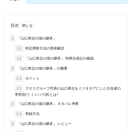
株式会社jカンパニー
株式会社K&H
株式会社LAMP
手塚 久典
戸井田拓也
株式会社Stella
大川康治
坪井 健
堤 舞尋
塚原健太
目次
塩田沙代
夏目歩美
多田明弘
大原 哲男
1
『山口孝志の億の継承 』
大原哲男
大島眞理子
大島領介
大川智宏
1.1
特定商取引法の簡単解説
坂本よしたか
大森淳弘
大田賢二
大西良幸
天内 碧海
天才トレーダーヤス
天本隼人
1.2
『山口孝志の億の継承 』 特商法表記の確認
天照(アマテラス)プロジェクト
天野 照章
奥野雄二
2
『山口孝志の億の継承 』の概要
宇佐美恵那
安藤 仁
坂本桃太郎
坂口健
2.1
ポイント
安達健太朗
合同会社ミドル
合同会社アドバンス
2.2
クロスグループ代表の山口孝志をミリオネアにした立役者の
合同会社ウェルファースト
合同会社クラウドジャパン
李明浩(リ ミンハウ)氏とは?
合同会社サウザントレフト
3
『山口孝志の億の継承 』 ネタバレ考察
合同会社サバイバルグランピング
合同会社シームレス
3.1
登録方法
合同会社センス
合同会社チルダワーク
4
『山口孝志の億の継承 』 レビュー
合同会社ナチュ
合同会社ネクストイノベーション