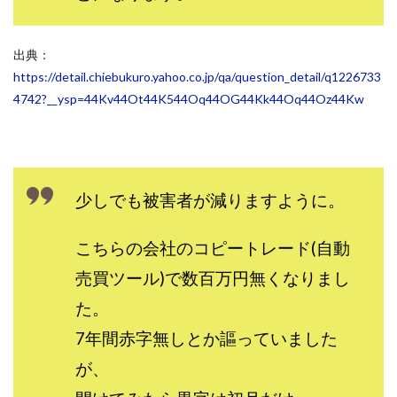
中村健吾
中村友也
中村洸一
中村陽
中田光治
中谷司
中野
中野 友貴
出典：
中野愛望
佐藤由規
佐藤隆司
https://detail.chiebukuro.yahoo.co.jp/qa/question_detail/q1226733
一般財団法人日本投資家育成機構
合同会社Artemis
4742?__ysp=44Kv44Ot44K544Oq44OG44Kk44Oq44Oz44Kw
加藤陸
加藤隆伸
動画を見てGET
動画を見て報酬GET(ゲット)
北野毅
千葉雄介
即金アプリを無料ダウンロードして毎日30
友成 優吾
少しでも被害者が減りますように。
古賀稜
合同会社 RoyalBond
合同会社AZone
加藤浩司
合同会社blue
合同会社CMP
こちらの会社のコピートレード(自動
合同会社Fans
合同会社first
合同会社Like Factory
売買ツール)で数百万円無くなりまし
合同会社NT
合同会社REEF
合同会社Renaissance
合同会社Smile
合同会社ST
合同会社start moving
た。
加藤浩次
加藤敏行
倉由美希
7年間赤字無しとか謳っていました
写真を選んで収益GET
億のゲームチェンジ
が、
億の継承
億り人プロジェクト
儲けの達人FX