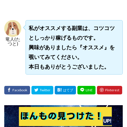
プラチナメソッド2024
ブラックサタン(Black Satan)
フラットワーク
フリー株式会社
フルーツ(スマホをタップするだけ!?)
ホーム合同会社
私がオススメする副業は、コツコツ
ほったらかしFX運営事務局
マイリスト(My List)
としっかり稼げるものです。
竜人(た
김 가싸
つと)
興味がありましたら『オススメ』を
検索
覗いてみてください。
本日もありがとうございました。