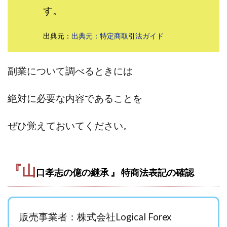
す。
田中 拓哉
田中 旭
田中圭
田中康裕
田中武志
田中絵美
田島俊明
甲斐雅人
出典元：
出典元：特定商取引法ガイド
町田 信義
白川さやか
福林みずき
益井雅
相川奈津妃
相川浩介
相葉はるか
真中 翔
副業について調べるときには
石井泰裕
石塚 憲史
石山 昌志
石川聡彦
確定申告
神威(KAMUI)
藤沢琴音
西勇輝
絶対に必要な内容であることを
王 義虎
高橋 秀明
革命毎日3万円!
須藤一寿
風間けいご
馬場和義
駒形 哲治
高坂 隆
ぜひ覚えておいてください。
高柳 卓馬
高柳大輔
高橋 伸行
高橋 守美
高橋優作
長谷川博
高橋優里
高橋悟
高橋拓真
高橋良彰
高橋菜々美
髙野丈
『山
口孝志の億の継承 』 特商法表記の確認
鬼塚尚仁
魅惑のFXスキャルシステム「即金1億円ボタン」
黒澤真
黒田勉
齊藤大地
阿部 亮平
長谷川マコト
販売事業者：株式会社Logical Forex
西崎 薫
金 佳史
西村和之
西森康二