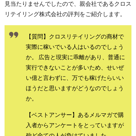
見当たりませんでしたので、親会社であるクロス
Lisa
Makoto Honda
LEMON(レモン)
manerak
Mari(武島麻里)
MARKET(マーケット)
リテイリング株式会社の評判をご紹介します。
MASA
Master Piece運営事務局
Masters Bank(マスターズバンク)
MAXIM(マクシム)
【質問】クロスリテイリングの商材で
METHOD30運営事務局
実際に稼いでいる人はいるのでしょう
MGB COMPANY(エムジーピーカンパニー)
MIBC
か。 広告と現実に乖離があり、普通に
MIDAS(ミダス)
Life Lead運営事務局
Layla
実行できないことが多いため、せいぜ
FREELANCE運営事務局
GRAND SLAM(グランドスラム)
FRONTIER(フロンティア)
FX
FX GO tap
い億と言わずに、万でも稼げたらいい
FX King's TRUST
FX/BO
FXミリオネアタワー
ほうだと思いますがどうなのでしょう
FX鬼の手
GAFAシステム
GATE(ゲート)
か。
GB株式会社
GOAL-B
GREAT JOY(グレートジョイ)
Kyouji Sayama
happy-style
Hisanori Teduka
【ベストアンサー】あるメルマガで購
HPR株式会社
HYBRID(ハイブリッド)
IHR
入者からアンケートをとっていますが
ITS合同会社
JOURNEY（ジャーニー）
殆ど全ての人が負けていました。