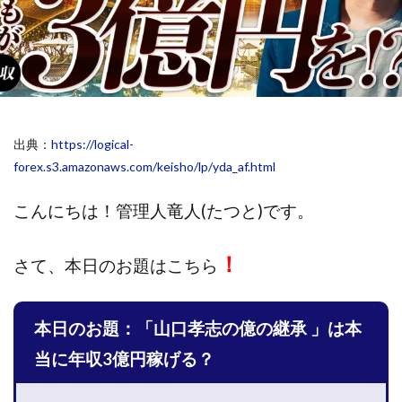
斉藤 敏雄
斎藤 敏雄
新井 孝弘
新井 悠馬
新川卓也
新選組(ガチンコ副業投資)
星野拓馬
望月詩織
暮らしのノマド
最先端スマホワーク
最新AI 5つの錬金術
最短1分で3万円が稼げる即金副業アプリ
出典：
https://logical-
最短即日>>高収入
最速PPCアフィリエイト
forex.s3.amazonaws.com/keisho/lp/yda_af.html
有限会社エステージア
有限会社ユースフルインフォ
有限会社現代
有限会社自由人
望月 光
こんにちは！
管理人竜人(たつと)です。
株式会社8EIGHT8
株式会社Asset Cube
戸田 亮太
株式会社PRICELESS
株式会社NATURAL NINE
！
さて、
本日のお題はこちら
株式会社NEXT LEVEL
株式会社NKcreative
株式会社note
株式会社OMT
株式会社one
本日のお題：「山口孝志の億の継承 」は本
株式会社ORIT
株式会社PACHA(パチャ)
当に年収3億円稼げる？
株式会社PLUM
株式会社Precious.Light
株式会社PRINCELESS
株式会社Logical Forex