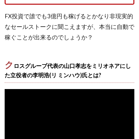
株式会社蝶名林
株式会社評判
桐生秀臣
桜木
FX投資で誰でも3億円も稼げるとかなり非現実的
森 達郎
楠山高広
永森 航汰
楽々収入アップ
なセールストークに聞こえますが、本当に自動で
楽天ルーム
榎 恭宏
横村 辰徳
稼ぐことが出来るのでしょうか？
正規のお仕事で年収5
武井 康哲
武田勇吾
武田章司
毎日安定して稼ぐ！スマホだけですべて完結
毎月簡単収入アップ
水野賢一
ク
ロスグループ代表の山口孝志をミリオネアにし
合同会社アップステージ
合同会社VSL
た立役者の李明浩(リ ミンハウ)氏とは?
【公式】コロコロ・ナタデココ
TADAO YOSHIHARA
SIGN(サイン)
SIGNAL(シグナル)
SKETCH(スケッチ)
SLOW(スロウ)
Smash Works
SONIC(ソニック)
SPARKLE!!(スパークル)
STAR .Company.
STAR.system(スターシステム)
SUPERリベンジャーズ
Technical service Co.
SHYEN GRACE LAURENT INTERNET SERVICES INC