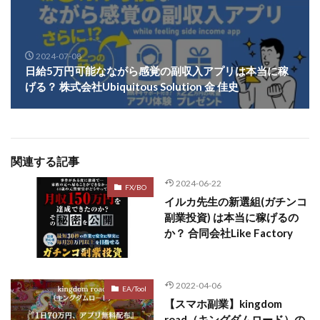
2024-07-08
日給5万円可能なながら感覚の副収入アプリは本当に稼
げる？ 株式会社Ubiquitous Solution 金 佳史
関連する記事
2024-06-22
FX/BO
イルカ先生の新選組(ガチンコ
副業投資) は本当に稼げるの
か？ 合同会社Like Factory
2022-04-06
EA/Tool
【スマホ副業】kingdom
road（キングダムロード）の