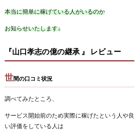
100億円ドリームウィーク2025
本当に簡単に稼げている人がいるのか
10万円GET!!～動画を見て～
2024年最新LINE副業「LIFE」
お知らせいたします
↓
3問副業 アンケートモニター
Advance Edge
AI YouTuberビジネス講座
Blue Triangle Limited
AI（人工知能）
AI∞所得
『山口孝志の億の継承 』 レビュー
AIアプリで稼ぐ/このアプリがすごい
AIサービス(XTOOL)
AI時代の情報発信講座
AI運用サポート
世
AmazingTick
Amazon
Back Up!!!!運営事務局
間の口コミ状況
Baron
BETTER CHOICE LIMITED
FIRE
FREEDOM(フリーダム)
MONEY LIFE運営事務局
調べてみたところ、
Ltd.
LIFE Style(ライフスタイル)
LifeCreate合同会社
LINE
LINE JOBNAVI(ジョブナビ)
サービス開始前のため実際に稼げたという人や
良
LINEアンケートに答えて!?
LINEでスタンプ送るだけ
い評価をしている人は
LINEで簡単アンケート
LiNK
LINK(リンク)