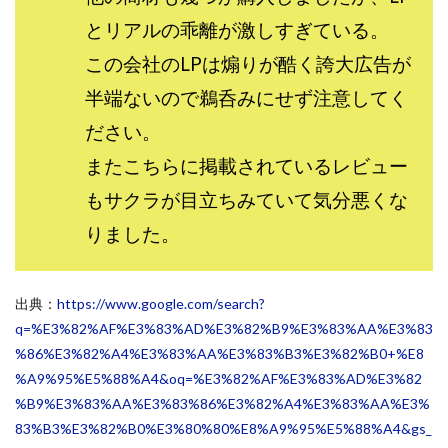
センタービレッジ合同会社
ソウルメイト(SOUL MATE)
とリアルの乖離が激しすぎている。
ソフト株式会社
タスク詐欺
この会社のLPは煽りが酷く誇大広告が
スマホふくぎょうのおしごと！
チャプロ
半端ないので鵜呑みにせず注意してく
ちょこスマ
ちょこっと
ちょこプラ(choco+)
ださい。
ちょな(蝶名林達也)
どこでもビジネス
トライアル
またこちらに掲載されているレビュー
トラスト株式会社
ドリームクラフターズ
もサクラが目立ちみていて気分悪くな
ドリームテック合同会社
ドリームワーク
スマホを使って稼ぐ方法
スマホひとつでらくらく副業
りました。
トレンド
スマートジョブnet
サクッとお仕事サービス
サクッと毎日5万円
出典：
https://www.google.com/search?
サポーターズファミリー(supporter's family)
q=%E3%82%AF%E3%83%AD%E3%82%B9%E3%83%AA%E3%83
サルでも出来る!最新のお金の稼ぎ方
%86%E3%82%A4%E3%83%AA%E3%83%B3%E3%82%B0+%E8
%A9%95%E5%88%A4&oq=%E3%82%AF%E3%83%AD%E3%82
ジーニアスブラックボックス
%B9%E3%83%AA%E3%83%86%E3%82%A4%E3%83%AA%E3%
スーパースマイル(SUPER SMILE)
83%B3%E3%82%B0%E3%80%80%E8%A9%95%E5%88%A4&gs_
スキマ時間で稼ぐ Job Lob
スキマ時間の有効活用