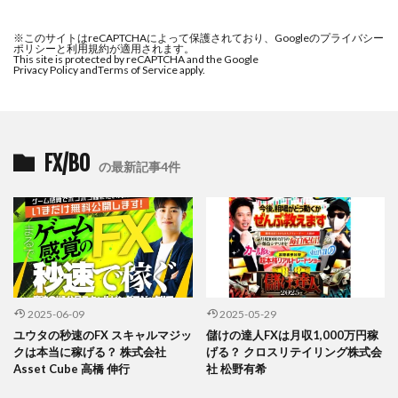
※このサイトはreCAPTCHAによって保護されており、Googleのプライバシー
ポリシーと利用規約が適用されます。
This site is protected by reCAPTCHA and the Google
Privacy Policy and
Terms of Service apply.
FX/BO
の最新記事4件
2025-06-09
2025-05-29
ユウタの秒速のFX スキャルマジッ
儲けの達人FXは月収1,000万円稼
クは本当に稼げる？ 株式会社
げる？ クロスリテイリング株式会
Asset Cube 高橋 伸行
社 松野有希