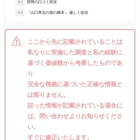
4.1
世間の口コミ状況
合同会社リバーシブル
坂元雄徳
4.2
『山口孝志の億の継承 』 厳しく総括
合同会社リュウシン
合同会社リンク
合同会社リングペイ
吉岡勝利
吉本昌代
吉江 佑弥
和佐大輔
唐莉萍
國富竜也
ここから先に記載されていることは
在宅のんびリッチ
坂井彰吾
安藤 翔大
私なりに実施した調査と私の経験に
安達健太郎
我有洋哉
川崎 渉
山形直樹
山本拓弥(チョゴリ)
山本耕而
岡崎 健二
基づく価値観から考察したものであ
岡村貴弘
岡田芳弘
島田隆則
嵯峨翔太郎
り
川原 充将
川口 真子
川端 健太
山崎友也
完全な根拠に基づいた正確な情報と
川端理恵
工藤 総一郎
工藤総一郎
市川 翔平
は限りません。
市川彩子
布施春輝
平野千春
後藤健二
誤った情報が記載されている場合に
必勝プロジェクト無双
志賀恭介
成田賢治
は、問い合わせよりお知らせくださ
山崎隆
山岸祐介
宮光勇次
小川ゆうり
い。
宮地乙十葉
宮本将
宮林 慶次
宮田裕司
すぐに修正いたします。
富岡 伸成
富樫美月
富永健
富田湧貴