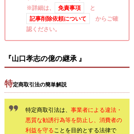
寺澤英明
将軍
小川 和人
小林 実
※詳細は、
免責事項
と
山口英樹
小林よしのり
小林尚美
小林正人
記事削除依頼について
からご確
小林雄樹
小森みずき
小泉一浩
認ください。
少額資金で激安不動産投資
尾崎圭司
山中祐希
山之内リアルエステート株式会社
山口孝志
株式会社STAGE
株式会社STS
合同会社アース
『山口孝志の億の継承 』
自分の選んだ写真が収益に!!
稲川博紀
空いた時間で高齢者でも稼げる
競馬でカンタン副業 運営事務局
竹井佑介
竹原芳美
特
定商取引法の簡単解説
竹田茉生
米澤 蓮
紀田 奈々未
紫垣英昭
織田慶
臼井穂乃果
秒速のFX スキャルマジック
舟引佑太
荒木剛志
菅原将悟
華山奈緒子
特定商取引法は、
事業者による違法・
落合琢哉
葉月らな
藏野 雄哉
藤原飛鳥
悪質な勧誘行為等を防止し、消費者の
藤咲優
藤堂 成一
藤堂健一
秘密のテキスト
利益を守る
ことを目的とする法律で
秋葉 卓也
藤田 陸
畑岡宏光
田中