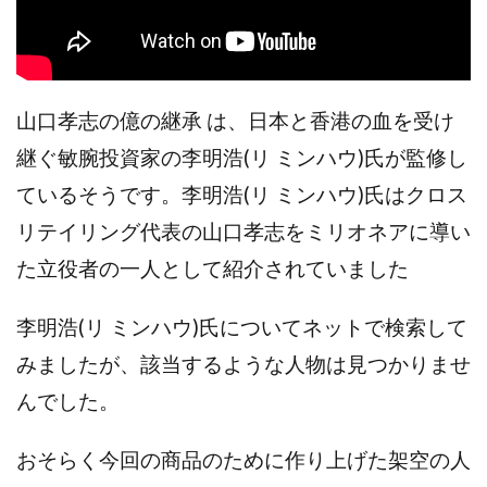
TEDASUKE
The Messiah(ザ・メシア)
THE SAVIOR(ザ・セイバー)
THE SHIP
THE TEAM(ザ チーム)
TIME BANK SYSTEM
TOP WINNER運営事務局
山口孝志の億の継承 は、日本と香港の血を受け
trialwork365(トライアルワーク365)
trillion
継ぐ敏腕投資家の李明浩(リ ミンハウ)氏が監修し
trillion運営事務局
Ubiquitous solution
ているそうです。李明浩(リ ミンハウ)氏はクロス
SIDE JOB REACH(サイドジョブリーチ)
Shinya
リテイリング代表の山口孝志をミリオネアに導い
United Rich F＆B Limited
pm.T株式会社
NEW PRODUCE(ニュープロデュース)
た立役者の一人として紹介されていました
NEW SHIFT(ニューシフト)
NFT
Ng Man Hin
李明浩(リ ミンハウ)氏についてネットで検索して
NOBU
NOVA
OliveX
omezu
Owners(次世代型エンジェル投資)
Parrish
PUZZLE
みましたが、該当するような人物は見つかりませ
SHIFT(シフト)
QUICK(クイック)
んでした。
Re:Born(リボーン)
REGAIN(リゲイン)
おそらく今回の商品のために作り上げた架空の人
REVERS(リバース)
RISE UP(ライズアップ)