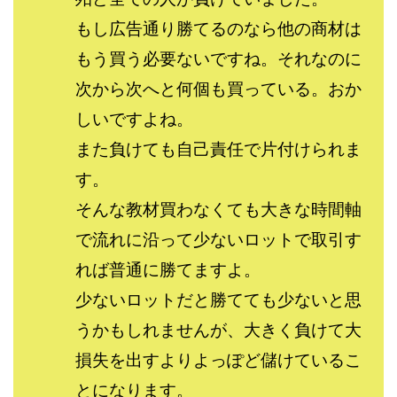
JUPITER運営事務局
Katsutoshi Kumakura
KOJI
もし広告通り勝てるのなら他の商材は
KOUTAROU TOMITA
ゴールドラッシュEX
もう買う必要ないですね。それなのに
コンサル
合同会社V.S.L
今村雅士
五十嵐
次から次へと何個も買っている。おか
五十嵐レオン
五十嵐瑛太
五十嵐真也
しいですよね。
井上瑞希
井上裕貴
井口晃
今 努
今、話題!簡単・最新お仕事サービス!
また負けても自己責任で片付けられま
今すぐ始める副業革命
今瀬 健二
久野愛実
す。
今瀬健二
仮想通貨
仮想通貨Vtuberハク
そんな教材買わなくても大きな時間軸
伊東みさき
伊東弘人
伊藤 弘人
で流れに沿って少ないロットで取引す
会社名 合同会社paradiz
佐竹 良平
佐藤俊幸
れば普通に勝てますよ。
佐藤健
佐藤彰洋
二宮瑛士
久保夕貴
少ないロットだと勝てても少ないと思
佐藤竜
中山 浩昴
三上功太
三上夏治
うかもしれませんが、大きく負けて大
三宅常雄
三浦健一
上原真琴
上山 大利
下田隆
世界一カンタンなFXの稼ぎ方
中原 徹
損失を出すよりよっぽど儲けているこ
中尾龍
中悠太
丸山 徹
中本英
中村 邦明
とになります。