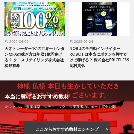
2025-04-09
2025-02-24
天才トレーダー”K”の世界一カンタ
NOBUの全自動インサイダー
ンなFXの稼ぎ方は年収1億円稼げ
ROBOT は本当にボタンを押すだ
る？ クロスリテイリング株式会社
けで稼げる？ 株式会社PRICELESS
松野有希
岡村貴弘
本当に稼げるおすすめ教材
☆ジャンルで資産構築 ☆テクニック ☆実践者のレポート完全公開
ここからおすすめ教材にジャンプ