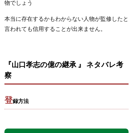
Robert.harry.Ōhno
ROKUYON(ロクヨン)
物でしょう
Rupex Limited
SCM運営事務局
SEVENシステム
本当に存在するかもわからない人物が監修したと
SHARE
UBI合同協会サポート
V-System
NEW LIFE!(ニューライフ)
ギガマート株式会社
言われても信用することが出来ません。
オプトインアフィリエイト
オプトインアフェリエイト
おまかせAI運用
おむられいか
ガーディアン・トリニティ
カール鈴木
かずくん
『山口孝志の億の継承 』 ネタバレ考
カマAGEインベストメンバーズ
かんたんスマホ副業
かんたん副業
キャッチtheディルハム
イルカ先生
察
キャリア(CARRIER)
キャリプロ(キャリアプログラム)
キャリプロ運営事務局
きよとらいふ
登
グッドナビJOB
クニトミ
録方法
グランドマスターピースFX
グローバルプロジェクト
クロスリテイリング
クロスリテイリング株式会社
コーチング
エンジェル
イマドキの副業