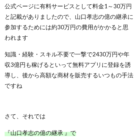
CASHｘCAPTURE運営事務局
ChatGPTセミナー
公式ページに有料サービスとして料金1～30万円
chokoっと
CIEL(シエル)
CM再生で100万円!
と記載がありましたので、山口孝志の億の継承に
CONNECT(コネクト)
dagen
参加するためには約30万円の費用がかかると思
Dan.Inoue(ダン イノウエ)
Diary(ダイアリー)
われます
BREAKER(ブレイカー)
DTH Co.
EA/Tool
EVER
Everyone(エブリワン)
知識・経験・スキル不要で一撃で2430万円や年
EXIT MONEY(イグジットマネー)
expand 副業紹介事務局
収3億円も稼げるといって無料アプリに登録を誘
FANFARE(ファンファーレ)
fargo(ファーゴ)
導し、後から高額な商材を販売するいつもの手法
FCシステム
feppiness株式会社
ですね
Finance Life(ファイナンスライフ)
BTC FIRE(ビットファイヤ)
BPOINT
folio Co. Ltd.
ADVANCE(アドバンス)
【公式】ストック(在宅10Minutes)
さて、
それでは
【公式】パンド・ラミ
@kiyo
000万～1億を誰でも目指せる!
000円をGET
『山口孝志の億の継承 』で