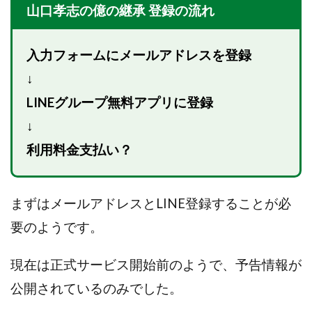
VICTOR(ビクター)
アークAI
VIP LIVE STERAM
山口孝志の億の継承 登録の流れ
WILLIAM CULANDOG JOROLAN
Winners Life(ウィナーズライフ)
入力フォームにメールアドレスを登録
WINNING ACADEMY(ウイニングアカデミー)
↓
Workings(ワーキング)
World Trader Co Ltd
LINEグループ無料アプリに登録
Write UP
Yamashita Takuma
YSK
↓
ZEXS運営事務局
アイランドセブン(I-LAND 7)
利用料金支払い？
いいね!するだけ
アクシス合同会社
アダルトアフィリエイトクラブ(AAC)
アップライフ
アドネス株式会社
アフェリエイトは稼げない
まずはメールアドレスとLINE登録することが必
アブダビ先生
アプリ
アプリで確認するだけ
要のようです。
アプリ生活
アモン
アラン・ソリマチ
New Pioneer
MONEY QUEEN(マネークイーン)
現在は正式サービス開始前のようで、予告情報が
コア(CORE)
Delta運営サポート事務局
公開されているのみでした。
BUTTER CASH(バターキャッシュ)
BUZプロジェクト