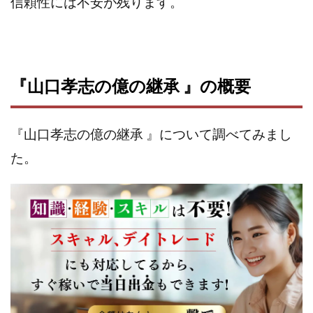
信頼性には不安が残ります。
株式会社パワープロモート
株式会社ファナウス
株式会社フィールド
株式会社プラスビジョン
株式会社ブリッジ
株式会社プルミエールエージェント
株式会社ライズ
株式会社キャッツ
『山口孝志の億の継承 』の概要
株式会社お友達企画
株式会社ラブアンドピース
株式会社アイリス
株式会社TRIBE
『山口孝志の億の継承 』について調べてみまし
株式会社Ubiquitous Solution
株式会社Uスクウェア
た。
株式会社Works Agency
株式会社WorksAgency
株式会社X-style
株式会社YASAKA
株式会社アート
株式会社アイコン
株式会社アイラボ
株式会社アオヤマ
株式会社オリジナル
株式会社アクト
株式会社アシスト
株式会社アシスト・クローバー
株式会社アスク
株式会社アドバンス
株式会社イージー
株式会社インター
株式会社インラージ