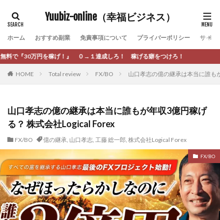
カテゴリー
Yuubiz-online（幸福ビジネス）
ホーム
おすすめ副業
免責事項について
プライバーポリシー
サイト
タグ
→１達成しろ！ 稼げる癖をつけろ！
[公式]マネツク
松永千代
本田
杉本 裕介
HOME
Total review
FX/BO
山口孝志の億の継承は本当に誰もが年収3
村上翔吾
村岡 大樹
村麻巴香
松尾健一郎
松尾豊
松岡峻亮
松崎リオナ
松木慎也
松澤英二
本当にあったうまい話
松野有希
山口孝志の億の継承は本当に誰もが年収3億円稼げ
る？ 株式会社Logical Forex
柏木直人
栗原久美子
栗田真一
株式会社 door
株式会社 e-FLAGS
株式会社 FREDERIQS
FX/BO
億の継承
,
山口孝志
,
工藤 総一郎
,
株式会社Logical Forex
株式会社 安藤企画
株式会社 業
株式会社１(イチ)
FX/BO
株式会社8Bee
本橋へいすけ
木村大輔
株式会社Appacle
日給5万円可能なながら感覚の副収入アプリ
投資
投資家 亜依
攝津智洋
放置ISマネー(放置 is money)