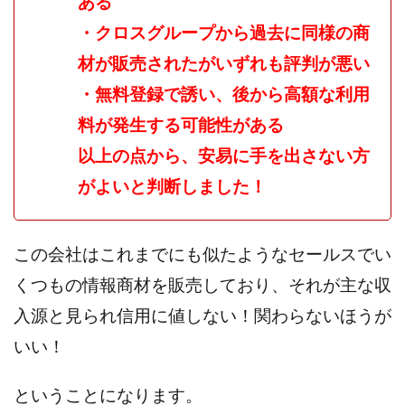
ある
ライフデザイン出版合同会社
らくらくできるスマホ副業
・クロスグループから過去に同様の商
リッチ ギャザリング
リッチ ルーラー
材が販売されたがいずれも評判が悪い
リライアンス(Reliance)
ロミオ・ロドリゲス・ジュニア
・無料登録で誘い、後から高額な利用
ワークスフランチャイジーオフィス
料が発生する可能性がある
ワークホップ(Work Hop)
ワールドリユースシステム
以上の点から、安易に手を出さない方
マネーの湖
マックス岩井
なし
フェールNaviシステム
ニューイヤーパラダイス
がよいと判断しました！
ネオナビ
ネオナビ 我有洋哉
ネオライフPROJECT(プロジェクト)
この会社はこれまでにも似たようなセールスでい
ネットサーフィンをお金に換える
ネットスター
くつもの情報商材を販売しており、それが主な収
ハイブリッド・トレード・アカデミア
入源と見られ信用に値しない！関わらないほうが
はじめての資産運用
ハピネスサロン
いい！
はるかコーチング
フィアナ
フォトチェッカー
マスターピース(MASTER PIECE)
フォトレ
ということになります。
フォリオJP(Folio)
ふくぎょうパラダイス